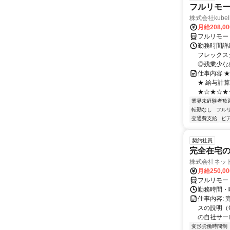
フルリモー
株式会社kube
月給208,0
フルリモー
勤務時間詳細
フレックスタ
◎残業少なめ
仕事内容 
★ 給与計
★☆★☆★☆
業界未経験者歓
転勤なし
フル
交通費支給
ピ
契約社員
完全在宅の
株式会社ネッ
月給250,0
フルリモー
勤務時間・
仕事内容:
スの説明（
の自社サー
変形労働時間制