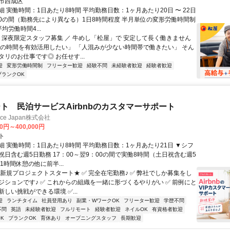
市西成区
 実働時間：1日あたり8時間 平均勤務日数：1ヶ月あたり20日 〜 22日
9:00の間（勤務先により異なる）1日8時間程度 半月単位の変形労働時間制
均労働時間4...
＼ 深夜限定スタッフ募集 ／ 牛めし「松屋」で 安定して長く働きません
間の時間を有効活用したい」 「人混みが少ない時間帯で働きたい」 そん
リのお仕事です◎ お任せす...
迎
変形労働時間制
フリーター歓迎
経験不問
未経験者歓迎
経験者歓迎
ブランクOK
ト 民泊サービスAirbnbのカスタマーサポート
ance Japan株式会社
00円～400,000円
ト
細 実働時間：1日あたり8時間 平均勤務日数：1ヶ月あたり21日 ▼シフ
祝日含む週5日勤務 17：00～翌9：00の間で実働8時間（土日祝含む週5
1時間休憩の他に前半...
★新規プロジェクトスタート★ ✅ 完全在宅勤務♪ ✅ 弊社でしか募集をし
ジションです♪ ✅ これからの組織を一緒に形づくるやりがい ✅ 前例にと
しい挑戦ができる環境 ✅...
迎
ランチタイム
社員登用あり
副業・WワークOK
フリーター歓迎
学歴不問
不問
英語
未経験者歓迎
フルリモート
経験者歓迎
ネイルOK
有資格者歓迎
K
ブランクOK
育休あり
オープニングスタッフ
長期歓迎