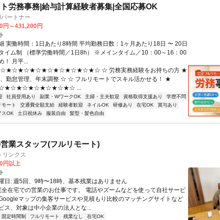
ト労務事務|給与計算経験者募集|全国応募OK
llパートナー
00円～431,200円
ト
 実働時間：1日あたり8時間 平均勤務日数：1ヶ月あたり18日 〜 20日
イム制 （標準労働時間／1日8h） ※メインタイム／10：00～16：00
！ 月平...
★☆★☆★☆★☆★☆★☆★☆★☆★☆ ☆ 労務実務経験をお持ちの方 ★
算、勤怠管理、年末調整 ☆ ☆ フルリモートでスキル活かせる！ ★
★☆★☆★☆★☆★☆★☆ ...
迎
社員登用あり
副業・WワークOK
主婦・主夫歓迎
資格取得支援あり
学歴不問
リモート
交通費全額支給
経験者歓迎
ネイルOK
研修あり
在宅OK
賞与あり
アスOK
土日祝休み
服装自由
髪型・髪色自由
営業スタッフ(フルリモート)
トリンクス
00円以上
ト
曜日: 週5回、9時〜18時、基本残業はありません
 完全在宅での営業のお仕事です。 電話やズームなどを使って自社サービ
Googleマップの集客サービスや見積もり比較のマッチングサイトなど
ビス、対象は中小企業の法人とな...
固定時間制
フルリモート
残業なし
在宅OK