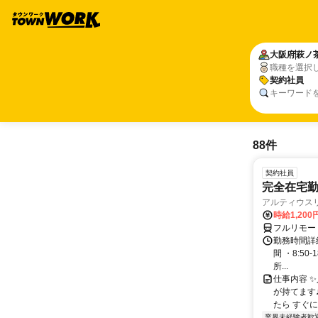
大阪府
萩ノ
職種を選択
契約社員
キーワード
88件
契約社員
完全在宅勤
アルティウス
時給1,200
フルリモー
勤務時間詳細
間 ・8:50
所...
仕事内容 
が持てます
たら すぐに
業界未経験者歓