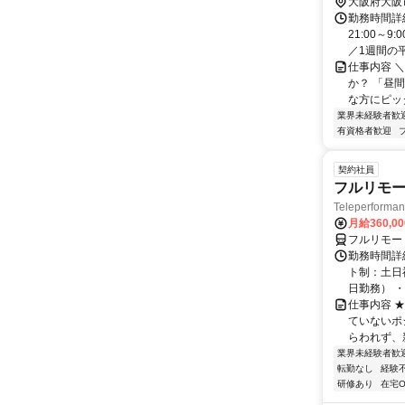
大阪府大阪
勤務時間詳細
21:00～
／1週間の平
仕事内容 
か？ 「昼
な方にピッタ
業界未経験者歓
有資格者歓迎
契約社員
フルリモー
Teleperform
月給360,0
フルリモー
勤務時間詳
ト制：土日
日勤務） ・
仕事内容 
ていないポ
らわれず、新
業界未経験者歓
転勤なし
経験
研修あり
在宅O