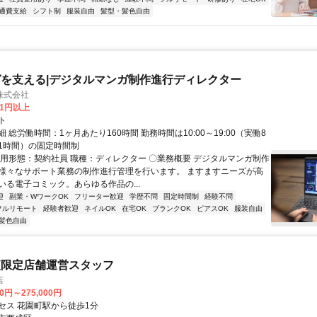
通費支給
シフト制
服装自由
髪型・髪色自由
を支える|デジタルマンガ制作進行ディレクター
株式会社
81円以上
ト
 総労働時間：1ヶ月あたり160時間 勤務時間は10:00～19:00（実働8
1時間）の固定時間制
雇用形態：契約社員 職種：ディレクター 〇業務概要 デジタルマンガ制作
様々なサポート業務の制作進行管理を行います。 ますますニーズが高
いる電子コミック。あらゆる作品の...
迎
副業・WワークOK
フリーター歓迎
学歴不問
固定時間制
経験不問
フルリモート
経験者歓迎
ネイルOK
在宅OK
ブランクOK
ピアスOK
服装自由
髪色自由
夜限定店舗運営スタッフ
店
00円～275,000円
セス 花園町駅から徒歩1分