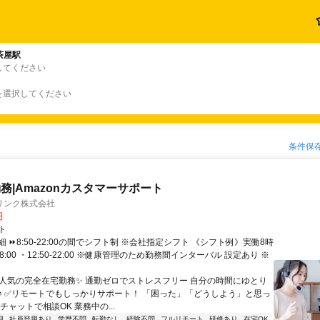
茶屋駅
してください
を選択してください
条件保
務|Amazonカスタマーサポート
リンク株式会社
円
ト
 ⏩8:50-22:00の間でシフト制 ※会社指定シフト 《シフト例》実働8時
-18:00 ・12:50-22:00 ※健康管理のため勤務間インターバル 設定あり ※
✨人気の完全在宅勤務✨ 通勤ゼロでストレスフリー 自分の時間にゆとり
♪ ✅リモートでもしっかりサポート！ 「困った」「どうしよう」と思っ
チャットで相談OK 業務中の...
迎
社員登用あり
学歴不問
転勤なし
経験不問
フルリモート
研修あり
在宅OK