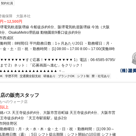
契約社員
警備保障 大阪本社
0円～12,500円
阪堺電気軌道阪堺線 今船徒歩約6分、阪堺電気軌道阪堺線 今池（大阪
分、OsakaMetro堺筋線 動物園前9番口徒歩約9分
市西成区
実働時間：8時間/日 平均勤務日数：1ヶ月あたり20日 ・勤務曜日：月・
・土・日・祝 ・勤務時間： [1] 08:00～17:00 8:00～17:00(実働8時
▼▼▼▼▼▼▼すぐ応募！▼▼▼▼▼▼▼▼ 1）電話：06-6585-9795/
 まで 2）ネット：「応募画面へ進む」をクリック！
▲▲▲▲▲▲▲▲▲▲▲▲▲▲▲▲ ＜...
K
学歴不問
交通費全額支給
研修あり
ブランクOK
シフト制
寮・社宅あり
門店の販売スタッフ
アあべのウォーク店
0円以上
連絡バス 天王寺徒歩約4分、大阪市営谷町線 天王寺徒歩約4分、大阪市営
天王寺徒歩約4分 「天王寺駅前駅」徒歩2分
市阿倍野区
勤務曜日：月・火・水・木・金・土・日・祝 ・勤務時間： [1] 09:30～
・最低勤務日数（週）：5日 シフト提出期限：シフト開始の10日前 シフト確