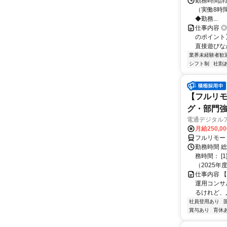
勤務時間詳細 
（実働8時間
◆勤務...
仕事内容 
のポイント
直接遊びなが
業界未経験者歓
シフト制
社割
【フルリモ
グ・部門
電通デジタル
月給250,0
フルリモー
勤務時間 
務時間： [
（2025年
仕事内容 
運用コンサ
るけれど、
社員登用あり
賞与あり
育休