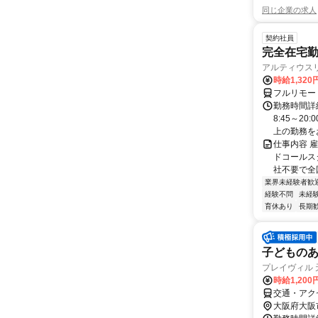
同じ企業の求人
契約社員
完全在宅勤
アルティウス
時給1,320
フルリモー
勤務時間詳
8:45～2
上の勤務をお
仕事内容 
ドコールス
社不要で全国
業界未経験者歓
経験不問
未経
育休あり
長期
子どもの
プレイヴィル 
時給1,200
交通・アク
大阪府大阪