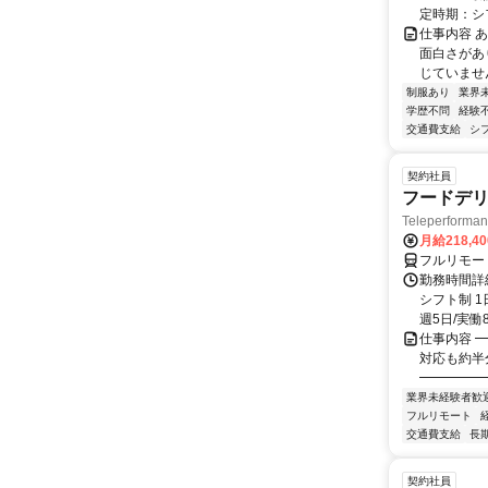
定時期：シフ
仕事内容 
面白さがあ
じていません
制服あり
業界
学歴不問
経験
交通費支給
シ
契約社員
フードデリ
Teleperform
月給218,4
フルリモー
勤務時間詳細
シフト制 1
週5日/実働8
仕事内容 ━
対応も約半
━━━━━━
業界未経験者歓
フルリモート
交通費支給
長
契約社員