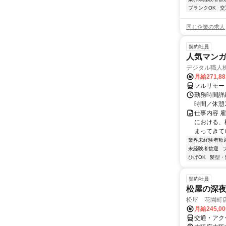
ブランクOK
交
同じ企業の求人
契約社員
人気マンガ
デジタル職人
月給271,8
フルリモー
勤務時間詳細
時間／休憩
仕事内容 
における、
まってきて
業界未経験者歓
未経験者歓迎
ひげOK
髪型・
契約社員
松屋の深
松屋 花園町
月給245,0
交通・アク