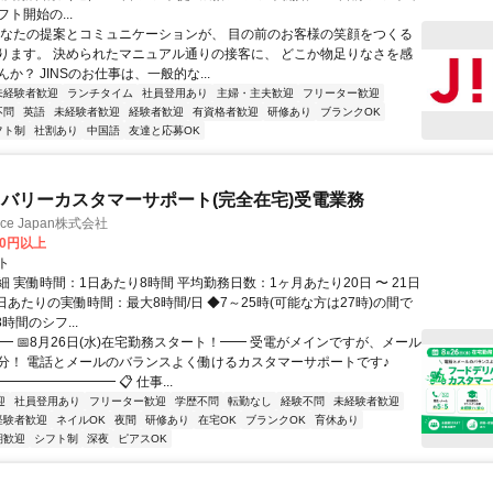
ト開始の...
あなたの提案とコミュニケーションが、 目の前のお客様の笑顔をつくる
ります。 決められたマニュアル通りの接客に、 どこか物足りなさを感
か？ JINSのお仕事は、一般的な...
未経験者歓迎
ランチタイム
社員登用あり
主婦・主夫歓迎
フリーター歓迎
不問
英語
未経験者歓迎
経験者歓迎
有資格者歓迎
研修あり
ブランクOK
フト制
社割あり
中国語
友達と応募OK
バリーカスタマーサポート(完全在宅)受電業務
ance Japan株式会社
00円以上
ト
 実働時間：1日あたり8時間 平均勤務日数：1ヶ月あたり20日 〜 21日
日あたりの実働時間：最大8時間/日 ◆7～25時(可能な方は27時)の間で
時間のシフ...
━ 📅8月26日(水)在宅勤務スタート！━━ 受電がメインですが、メール
分！ 電話とメールのバランスよく働けるカスタマーサポートです♪
━━━━━━━━ 📋 仕事...
迎
社員登用あり
フリーター歓迎
学歴不問
転勤なし
経験不問
未経験者歓迎
経験者歓迎
ネイルOK
夜間
研修あり
在宅OK
ブランクOK
育休あり
期歓迎
シフト制
深夜
ピアスOK