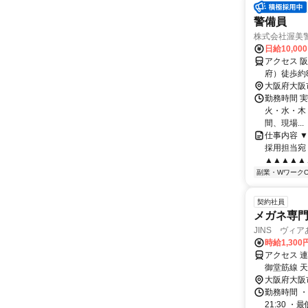
警備員
株式会社渥美
日給10,00
アクセス 
府）徒歩約8
大阪府大阪
勤務時間 
火・水・木・金
間、現場...
仕事内容 ▼
採用担当宛
▲▲▲▲▲
副業・WワークO
契約社員
メガネ専
JINS ヴィ
時給1,30
アクセス 
御堂筋線 
大阪府大阪
勤務時間 ・
21:30 