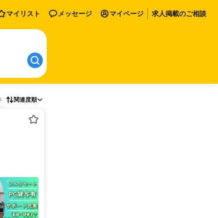
マイリスト
メッセージ
マイページ
求人掲載のご相談
存
関連度順