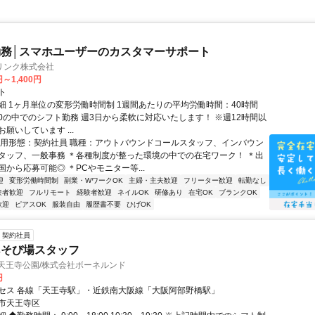
務│スマホユーザーのカスタマーサポート
リンク株式会社
円～1,400円
ト
細 1ヶ月単位の変形労働時間制 1週間あたりの平均労働時間：40時間
0:00の中でのシフト勤務 週3日から柔軟に対応いたします！ ※週12時間以
願いしています ...
雇用形態：契約社員 職種：アウトバウンドコールスタッフ、インバウン
タッフ、一般事務 ＊各種制度が整った環境の中での在宅ワーク！ ＊出
から応募可能◎ ＊PCやモニター等...
迎
変形労働時間制
副業・WワークOK
主婦・主夫歓迎
フリーター歓迎
転勤なし
験者歓迎
フルリモート
経験者歓迎
ネイルOK
研修あり
在宅OK
ブランクOK
歓迎
ピアスOK
服装自由
履歴書不要
ひげOK
契約社員
あそび場スタッフ
天王寺公園/株式会社ボーネルンド
円
セス 各線「天王寺駅」・近鉄南大阪線「大阪阿部野橋駅」
市天王寺区