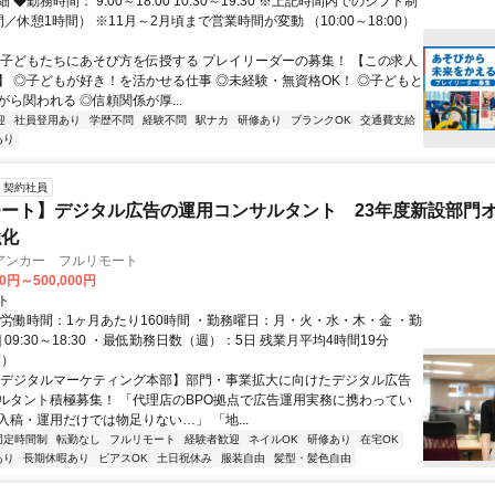
◆勤務時間： 9:00～18:00 10:30～19:30 ※上記時間内でのシフト制
／休憩1時間） ※11月～2月頃まで営業時間が変動 （10:00～18:00）
◎子どもたちにあそび方を伝授する プレイリーダーの募集！ 【この求人
】 ◎子どもが好き！を活かせる仕事 ◎未経験・無資格OK！ ◎子どもと
ら関われる ◎信頼関係が厚...
迎
社員登用あり
学歴不問
経験不問
駅ナカ
研修あり
ブランクOK
交通費支給
あり
契約社員
ート】デジタル広告の運用コンサルタント 23年度新設部門
強化
アンカー フルリモート
00円～500,000円
ト
総労働時間：1ヶ月あたり160時間 ・勤務曜日：月・火・水・木・金 ・勤
1] 09:30～18:30 ・最低勤務日数（週）：5日 残業月平均4時間19分
度）
【デジタルマーケティング本部】部門・事業拡大に向けたデジタル広告
ルタント積極募集！ 「代理店のBPO拠点で広告運用実務に携わってい
入稿・運用だけでは物足りない…」 「地...
固定時間制
転勤なし
フルリモート
経験者歓迎
ネイルOK
研修あり
在宅OK
あり
長期休暇あり
ピアスOK
土日祝休み
服装自由
髪型・髪色自由