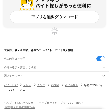
アプリを無料ダウンロード
大阪府、萩ノ茶屋駅、急募のアルバイト・バイト求人情報
求人の詳細を表示
条件を追加・変更して検索
市区町村を追加・変更
関連キーワード
完全在宅ワーク 全国
シール貼り 在宅
現在地周辺
ガチャガチャ
犬カフェ
大阪府
駅を追加・変更
バイトTOP
大阪府
大阪市
西成区
萩ノ茶屋駅
急募のアルバイ
大阪府
すべて
ト・バイト・求人
大阪市
すべて
職種を追加・変更
JR京都線
都島区
福島区
此花区
西区
港区
大正区
天王寺区
浪速区
西淀川区
東淀川区
東成区
島本駅
高槻駅
摂津富田駅
JR総持寺駅
茨木駅
千里丘駅
岸辺駅
吹田駅
東淀川駅
飲食・フードサービス
生野区
旭区
城東区
阿倍野区
住吉区
東住吉区
西成区
淀川区
鶴見区
住之江区
特徴を追加・変更
新大阪駅
大阪駅
飲食・フードサービス
平野区
北区
中央区
すべて
ヘルプ・お問い合わせ
サイトマップ
利用規約・プライバシーポリシー
ホールスタッフ
キッチンスタッフ
皿洗い・洗い場
精肉・鮮魚加工
給食調理
人気
[企業]求人広告の掲載相談
JR神戸線(大阪～神戸)
堺市
すべて
雇用形態を追加・変更