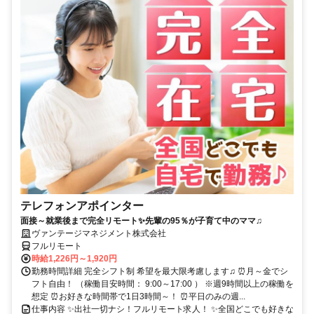
テレフォンアポインター
面接～就業後まで完全リモート✨先輩の95％が子育て中のママ♫
ヴァンテージマネジメント株式会社
フルリモート
時給1,226円～1,920円
勤務時間詳細 完全シフト制 希望を最大限考慮します♫ ⏰月～金でシ
フト自由！ （稼働目安時間： 9:00～17:00 ） ※週9時間以上の稼働を
想定 ⏰お好きな時間帯で1日3時間～！ ⏰平日のみの週...
仕事内容 ✨出社一切ナシ！フルリモート求人！ ✨全国どこでも好きな