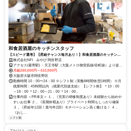
和食居酒屋のキッチンスタッフ
【スピード選考】【昇給チャンス毎月あり！】和食居酒屋のキッチンス
タッフ！未経験者歓迎！
株式会社NFI みやび 阿倍野店
アクセス(最寄駅) ・天王寺駅（大阪メトロ御堂筋線/谷町線）より徒歩
1分 ・天王寺駅前駅（阪堺電気軌道）より徒歩2分 ・大阪阿部野橋駅
月給280,000円～410,000円
（近鉄南大阪線）より徒歩3分
大阪府大阪市阿倍野区
勤務時間 10：00〜24：00 ※シフト制（実働8時間/休憩1時間） ※月
残業時間：45時間以内 （残業代別途支給） 【シフト例】 ＊10：00
～19：00 ＊12：00～21：00 ＊14：00...
仕事内容 ＜PR本文＞ １，《充実の研修制度あり》未経験から始めや
すいお仕事 ２，《長期休暇あり》プライベート時間もしっかり確保
３，《昇給年12回！賞与年2回》モチベーション高く働ける！ ４，
《おし...
シフト制
アルバイト・パート