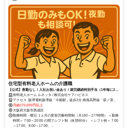
住宅型有料老人ホームの介護職
【公式】夜勤なし！入社お祝い金あり！就労継続特別手当（1年毎に2万
～14万円）あり！
有料老人ホーム ルネッタ / 株式会社ケアハピネス
アクセス: 阪堺電軌阪堺線「今船駅」徒歩2分 南海高野線「萩ノ茶屋
駅」徒歩4分 四つ橋線「花園町駅」徒歩4分
月給270,000円以上
大阪府大阪市西成区
勤務時間・曜日: 1ヵ月の変形労働時間制（月160～177時間） ＜勤務
時間＞ 7:00～20:00 の間でシフト制（休憩60分） ＜シフト例＞ 7:00
～17:00、8:00～17:00、...