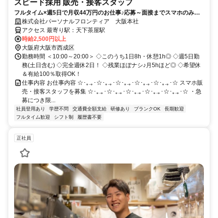
スピード採用 販売・接客スタッフ
フルタイム×週5日で月収44万円のお仕事♪応募～面接までスマホのみで
完結！履歴書不要◎
株式会社パーソナルフロンティア 大阪本社
アクセス 最寄り駅：天下茶屋駅
時給2,500円以上
大阪府大阪市西成区
勤務時間 ＜10:00～20:00＞ ◇このうち1日8h・休憩1h◎ ◇週5日勤
務(土日含む) ◇完全週休2日！ ◇残業ほぼナシ♪月5hほど◎ ◇希望休
＆有給100％取得OK！
仕事内容 お仕事内容 ☆･｡.｡･☆･｡.｡･☆･｡.｡･☆･｡.｡･☆･｡.｡･☆ スマホ販
売・接客スタッフを募集 ☆･｡.｡･☆･｡.｡･☆･｡.｡･☆･｡.｡･☆･｡.｡･☆ ・急
募につき限...
社員登用あり
学歴不問
交通費全額支給
研修あり
ブランクOK
長期歓迎
フルタイム歓迎
シフト制
履歴書不要
正社員