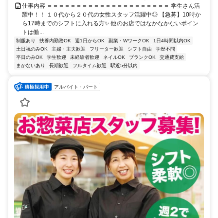
仕事内容 ＝＝＝＝＝＝＝＝＝＝＝＝＝＝＝＝＝＝＝＝＝ 学生さん活
躍中！！ １０代から２０代の女性スタッフ活躍中◎ 【急募】10時か
ら17時までのシフトに入れる方✨ 他のお店ではなかなかないポイン
トは働...
制服あり
扶養内勤務OK
週1日からOK
副業・WワークOK
1日4時間以内OK
土日祝のみOK
主婦・主夫歓迎
フリーター歓迎
シフト自由
学歴不問
平日のみOK
学生歓迎
未経験者歓迎
ネイルOK
ブランクOK
交通費支給
まかないあり
長期歓迎
フルタイム歓迎
駅近5分以内
アルバイト・パート