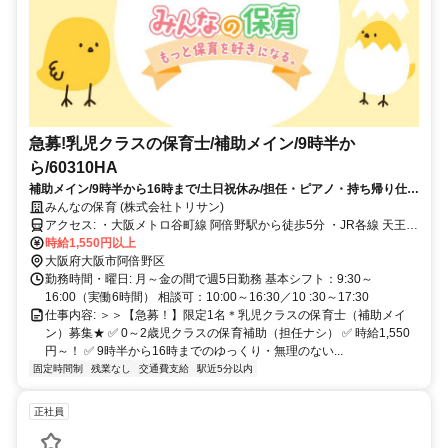
急募!乳児クラスの保育士/補助メイン/9時半か
ら/60310HA
補助メイン/9時半から16時まで/土日祝休み/担任・ピアノ・持ち帰り仕事
なし/60310HA
みんなの保育 (株式会社トリサン)
アクセス: ・大阪メトロ谷町線 阿倍野駅から徒歩5分 ・JR各線 天王寺
駅から徒歩7分
時給1,550円以上
大阪府大阪市阿倍野区
勤務時間・曜日: 月～金の間で週5日勤務 基本シフト：9:30～
16:00（実働6時間） 相談可：10:00～16:30／10 :30～17:30
仕事内容: ＞＞【急募！】限定1名＊乳児クラスの保育士（補助メイ
ン）募集★ ✅ 0～2歳児クラスの保育補助（担任ナシ） ✅ 時給1,550
円～！ ✅ 9時半から16時までのゆっくり・無理のない...
固定時間制
残業なし
交通費支給
駅近5分以内
正社員