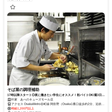
そば屋の調理補助
17時以降スタート◎夜に働きたい学生にオススメ！初バイトOK/週3日
～/食事1食150円♪
叶家 あべのキューズモール店
アクセス OsakaMetro谷町線 阿倍野（Osaka1番口徒歩約2分、近鉄南
大阪線 大阪阿部野橋南口徒歩約3分、OsakaMetro谷町線 天王寺12番
時給1,200円以上