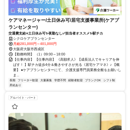
ケアマネージャー/土日休み可/居宅支援事業所(ケアプ
ランセンター)
交通費支給⭐️土日休み可✨夜勤なし✅️担当者オススメ✨駅チカ
シクロケアプランセンター
月給281,000円～401,000円
大阪府大阪市西成区
【勤務時間】 （1）09:00～18:00
【仕事内容】 【仕事内容】 《高額求人》【成長法人でキャリアを伸
ばす！ 】駅チカ徒歩4分＆働きやすさが光る《居宅ケアマネ》♪ 【概
要】 ●ケアプランセンターにて、 介護支援専門員業務全般をお願いし
ま...
長期
フリーター歓迎
大量募集
学歴不問
経験者歓迎
ブランクOK
シフト制
昇給あり
アルバイト・パート