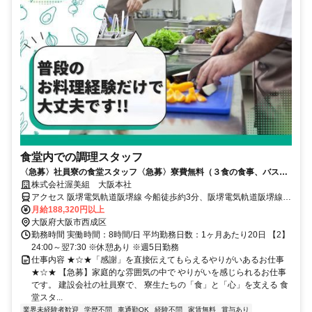
食堂内での調理スタッフ
〈急募〉社員寮の食堂スタッフ〈急募〉寮費無料（３食の食事、バス・
トイレ付）60歳以上のスタッフも活躍
株式会社渥美組 大阪本社
アクセス 阪堺電気軌道阪堺線 今船徒歩約3分、阪堺電気軌道阪堺線
今池（大阪府）徒歩約6分、阪堺電気軌道阪堺線 松田町徒歩約7分
月給188,320円以上
大阪府大阪市西成区
勤務時間 実働時間：8時間/日 平均勤務日数：1ヶ月あたり20日 【2】
24:00～翌7:30 ※休憩あり ※週5日勤務
仕事内容 ★☆★「感謝」を直接伝えてもらえるやりがいあるお仕事
★☆★ 【急募】家庭的な雰囲気の中で やりがいを感じられるお仕事
です。 建設会社の社員寮で、 寮生たちの「食」と「心」を支える 食
堂スタ...
業界未経験者歓迎
学歴不問
車通勤OK
経験不問
家賃無料
賞与あり