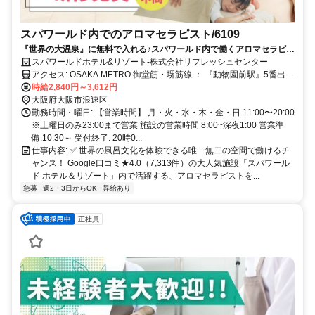
スパワールド内でのアロマセラピスト/6109
『世界の大温泉』に無料で入れる♪スパワールド内で働くアロマセラピス
ト！ダブルOKでタイパ良くプライベートも充実♪
スパワールドホテル&リゾート-株式会社リフレッシュセンター
アクセス: OSAKA METRO 御堂筋・堺筋線 ： 『動物園前駅』5番出口
よりすぐ JR環状線 ： 『新今宮駅』東出口よりすぐ 南海電車 ： 『新
時給2,840円～3,612円
今宮駅』より徒歩10分 阪堺電気軌道 ： 『新今宮駅前停留所』下車し
大阪府大阪市浪速区
てすぐ 近鉄電車 ： 『大阪阿部野橋駅』より徒歩15分
勤務時間・曜日: 【営業時間】 月・火・水・木・金・日 11:00〜20:00
※土曜日のみ23:00まで営業 施設の営業時間 8:00~深夜1:00 営業準
備:10:30～ 受付終了: 20時0...
仕事内容: ✅️ 世界の風呂文化を体験できる唯一無二の空間で働けるチ
ャンス！ Google口コミ★4.0（7,313件）の大人気施設「スパワール
ド ホテル＆リゾート」内で活躍する、アロマセラピストを...
急募
週2・3日からOK
昇給あり
正社員