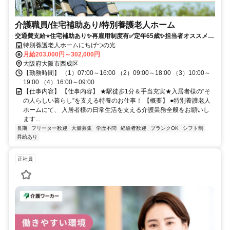
介護職員/住宅補助あり/特別養護老人ホーム
交通費支給⭐️住宅補助あり✨再雇用制度有✅️定年65歳✨担当者オススメ⭕️
研修支援有✨経験者優遇❗️駅チカ
特別養護老人ホームにちげつの光
月給203,000円～302,000円
大阪府大阪市西成区
【勤務時間】 （1）07:00～16:00 （2）09:00～18:00 （3）10:00～
19:00 （4）16:00～09:00
【仕事内容】 【仕事内容】 ★駅徒歩1分＆手当充実★入居者様の“そ
の人らしい暮らし”を支える特養のお仕事！ 【概要】 ●特別養護老人
ホームにて、 入居者様の日常生活を支える介護業務全般をお願いし
ます...
長期
フリーター歓迎
大量募集
学歴不問
経験者歓迎
ブランクOK
シフト制
昇給あり
正社員