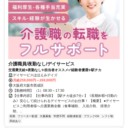
介護職員/夜勤なし/デイサービス
交通費支給⭐️夜勤なし✨担当者オススメ✅️経験者優遇✨駅チカ
デイサービスほほえみデイズ
月給259,000円～269,000円
大阪府大阪市西成区
【勤務時間】 （1）08:30～17:30
【仕事内容】 【仕事内容】 【駅チカ徒歩7分♪ 】《長期休暇×日勤の
み》安心して続けられるデイサービスのお仕事！ 【概要】 ●デイサー
ビスご利用者様へ介護業務全般（食事補助、 入浴介助、 排泄介
助、...
長期
フリーター歓迎
大量募集
学歴不問
経験者歓迎
ブランクOK
シフト制
昇給あり