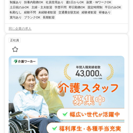
制服あり
扶養内勤務OK
社員登用あり
週1日からOK
副業・WワークOK
土日祝のみOK
主婦・主夫歓迎
学歴不問
即日勤務OK
固定時間制
平日のみOK
転勤なし
経験不問
未経験者歓迎
交通費全額支給
経験者歓迎
研修あり
賞与あり
ブランクOK
長期歓迎
同じ企業の求人
正社員