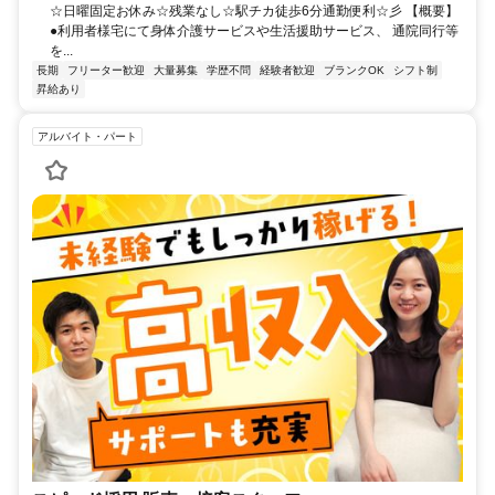
☆日曜固定お休み☆残業なし☆駅チカ徒歩6分通勤便利☆彡 【概要】
●利用者様宅にて身体介護サービスや生活援助サービス、 通院同行等
を...
長期
フリーター歓迎
大量募集
学歴不問
経験者歓迎
ブランクOK
シフト制
昇給あり
アルバイト・パート