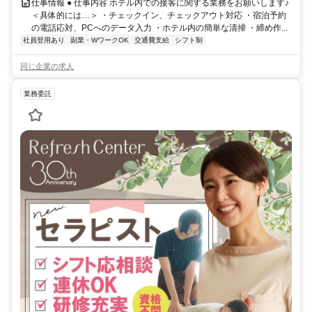
仕事情報 ● 仕事内容 ホテル内での接客に関する業務をお願いします♪
＜具体的には…＞ ・チェックイン、チェックアウト対応 ・宿泊予約
の電話応対、PCへのデータ入力 ・ホテル内の簡単な清掃 ・締め作...
社員登用あり
副業・WワークOK
交通費支給
シフト制
同じ企業の求人
業務委託