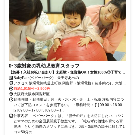
0~3歳対象の乳幼児教育スタッフ
【急募！入社お祝い金あり】未経験・無資格OK！女性100%◎子育て経
験活かせる乳幼児教育スタッフ
BabyPark(ベビーパーク) 天王寺あべの
アクセス 阪堺電気軌道上町線 阿倍野（阪堺電軌）徒歩約2分、大阪市
営谷町線 阿倍野（大阪市営）7番口徒歩約2分、近鉄南大阪線 大阪阿
時給1,615円～2,900円
部野橋南口徒歩約7分
大阪府大阪市阿倍野区
勤務時間 ・勤務曜日：月・火・水・木・金・土・祝※ 注釈内容につ
いては下記コメントを参照下さい。 ・勤務時間： [1] 09:00～16:00
[2] 09:00～17:00 [3] 09:00～1...
仕事内容 「ベビーパーク」は、「親子の絆」を大切にしたい、パパ
とママのための全国展開親子教室です。 「叱らずに個性を育てる育
児法」という独自のメソッドに基づき、0歳～3歳児の親子に対して1
コマ50分の...