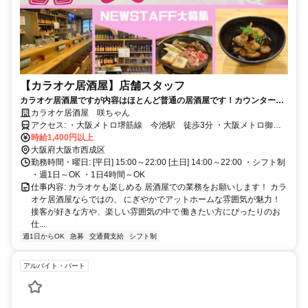
【カラオケ居酒屋】店舗スタッフ
カラオケ居酒屋ですが内容はほとんど普通の居酒屋です！カウンター越
しに料理とお酒を提供！平日・休日共に募集中です！シフト相談OK
カラオケ居酒屋 咲ちゃん
アクセス: ・大阪メトロ堺筋線 今池駅 徒歩3分 ・大阪メトロ御堂
筋線 動物園前駅 ・JR大阪環状線・南海電鉄 新今宮駅
時給1,400円以上
大阪府大阪市西成区
勤務時間・曜日: [平日] 15:00～22:00 [土日] 14:00～22:00 ・シフト制
・週1日～OK ・1日4時間～OK
仕事内容: カラオケも楽しめる 居酒屋での業務をお願いします！ カラ
オケ居酒屋ならではの、 にぎやかでアットホームな雰囲気が魅力！
接客が好きな方や、楽しい雰囲気の中で 働きたい方にぴったりのお
仕...
週1日からOK
急募
交通費支給
シフト制
アルバイト・パート