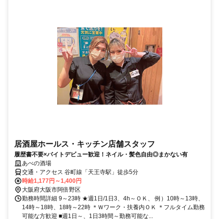
居酒屋ホールス・キッチン店舗スタッフ
履歴書不要×バイトデビュー歓迎！ネイル・髪色自由◎まかない有
あべの酒場
交通・アクセス 谷町線「天王寺駅」徒歩5分
時給1,177円～1,400円
大阪府大阪市阿倍野区
勤務時間詳細 9～23時 ★週1日/1日3、4h～ＯＫ、 例）10時～13時、
14時～18時、18時～22時 ＊Ｗワーク・扶養内ＯＫ ＊フルタイム勤務
可能な方歓迎 ■週1日～、1日3時間～勤務可能な...