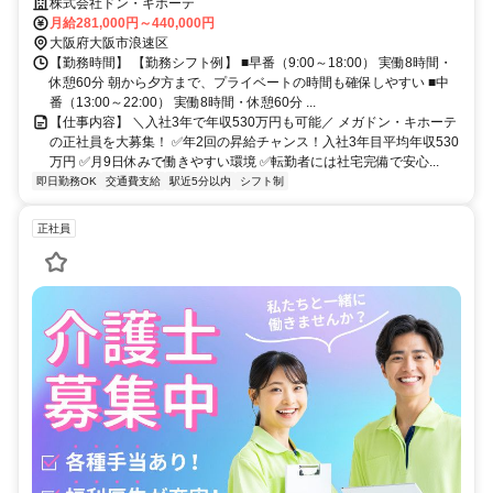
株式会社ドン・キホーテ
月給281,000円～440,000円
大阪府大阪市浪速区
【勤務時間】 【勤務シフト例】 ■早番（9:00～18:00） 実働8時間・
休憩60分 朝から夕方まで、プライベートの時間も確保しやすい ■中
番（13:00～22:00） 実働8時間・休憩60分 ...
【仕事内容】 ＼入社3年で年収530万円も可能／ メガドン・キホーテ
の正社員を大募集！ ✅年2回の昇給チャンス！入社3年目平均年収530
万円 ✅月9日休みで働きやすい環境 ✅転勤者には社宅完備で安心...
即日勤務OK
交通費支給
駅近5分以内
シフト制
正社員