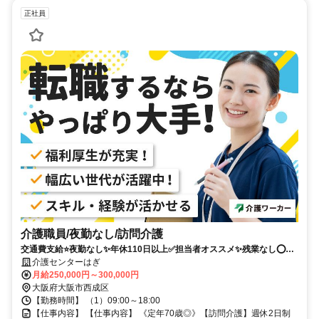
正社員
介護職員/夜勤なし/訪問介護
交通費支給⭐️夜勤なし✨年休110日以上✅️担当者オススメ✨残業なし⭕️研
修支援有✨経験者優遇❗️週休2日⭐️駅チカ✊️高額求人
介護センターはぎ
月給250,000円～300,000円
大阪府大阪市西成区
【勤務時間】 （1）09:00～18:00
【仕事内容】 【仕事内容】 《定年70歳◎》【訪問介護】週休2日制