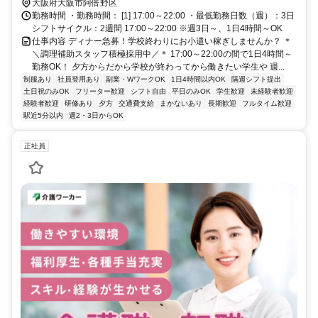
口徒歩約3分
大阪府大阪市阿倍野区
勤務時間 ・勤務時間： [1] 17:00～22:00 ・最低勤務日数（週）：3日
シフトサイクル：2週間 17:00～22:00 ※週3日～、1日4時間～OK
仕事内容 ディナー急募！学校終わりにお小遣い稼ぎしませんか？ ＊
＼調理補助スタッフ積極採用中／＊ 17:00～22:00の間で1日4時間～
勤務OK！ 夕方からだから学校が終わってから働きたい学生や 週...
制服あり
社員登用あり
副業・WワークOK
1日4時間以内OK
隔週シフト提出
土日祝のみOK
フリーター歓迎
シフト自由
平日のみOK
学生歓迎
未経験者歓迎
経験者歓迎
研修あり
夕方
交通費支給
まかないあり
長期歓迎
フルタイム歓迎
駅近5分以内
週2・3日からOK
正社員