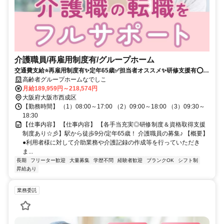
介護職員/再雇用制度有/グループホーム
交通費支給⭐️再雇用制度有✨定年65歳✅️担当者オススメ✨研修支援有⭕️駅
チカ
高齢者グループホームなでしこ
月給189,959円～218,574円
大阪府大阪市西成区
【勤務時間】 （1）08:00～17:00 （2）09:00～18:00 （3）09:30～
18:30
【仕事内容】 【仕事内容】 【各手当充実◎研修制度＆資格取得支援
制度あり☆彡】駅から徒歩9分/定年65歳！ 介護職員の募集♪ 【概要】
●利用者様に対して介助業務や介護記録の作成等を行っていただき
ま...
長期
フリーター歓迎
大量募集
学歴不問
経験者歓迎
ブランクOK
シフト制
昇給あり
業務委託