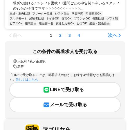
場所で働ける♫ ✨シフト柔軟！1週間ごとの申告制 ✨今いるスタッフ
の95％が子育てママ ༶ ༶ ༶ ༶ ༶ ༶ ༶ ༶ ༶ ༶ ༶ ༶...
主婦・主夫歓迎
フリーター歓迎
シフト自由
学歴不問
即日勤務OK
フルリモート
経験者歓迎
ネイルOK
在宅OK
ブランクOK
長期歓迎
シフト制
ピアスOK
服装自由
履歴書不要
友達と応募OK
ひげOK
髪型・髪色自由
前へ
次へ
1
2
3
4
この条件の新着求人を受け取る
大阪府 / 萩ノ茶屋駅
急募
「LINEで受け取る」では、新着求人のほか、おすすめ情報なども配信しま
す。
詳しくはこちら
LINEで受け取る
メールで受け取る