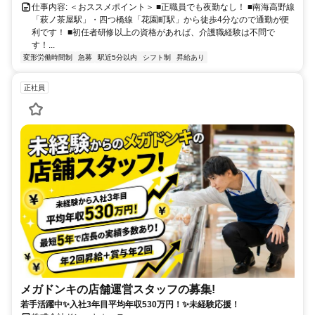
仕事内容: ＜おススメポイント＞ ■正職員でも夜勤なし！ ■南海高野線
「萩ノ茶屋駅」・四つ橋線「花園町駅」から徒歩4分なので通勤が便
利です！ ■初任者研修以上の資格があれば、介護職経験は不問で
す！...
変形労働時間制
急募
駅近5分以内
シフト制
昇給あり
正社員
メガドンキの店舗運営スタッフの募集!
若手活躍中✨入社3年目平均年収530万円！✨未経験応援！