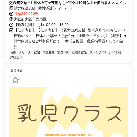
交通費支給⭐️土日休み可✨夜勤なし✅️年休110日以上✨担当者オススメ⭕️
研修支援有✨経験者優遇❗️駅チカ
就労継続支援 B型事業所ディレイラ
月給260,000円
大阪府大阪市西成区
【勤務時間】 （1）09:00～18:00
【仕事内容】 【仕事内容】 《就労継続支援B型事業所でのお仕事♪ 》
日勤のみ＊土日休み＊駅チカ徒歩1分で通勤ラクラク☆彡 【概要】 ●
就労継続支援B型事業所にて、 生活支援員・職業指導員としての業
務...
長期
フリーター歓迎
大量募集
学歴不問
経験者歓迎
ブランクOK
シフト制
昇給あり
派遣社員