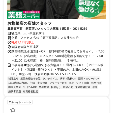
お惣菜店の店舗スタッフ
履歴書不要！惣菜店のスタッフ大募集！週2日～OK！5259
馳走菜 天下茶屋駅前店
交通・アクセス 各線「天下茶屋駅」より徒歩１分
時給1,185円以上
大阪府大阪市西成区
勤務時間詳細 週2日～OK！ 以下時間帯で募集しております。 ・7:00
～12:00（2名程度）※フルタイム(8時間)勤務も可能です！ ・17:00
～21:00（1名程度） ※「短時間勤務」「学校行...
仕事内容 ■朝から勤務できる方急募！！ 週2日～OK！ 【アピールポ
イント】 ・週2日～勤務ＯＫ！ ・平日のみ、土日のみOK ・未経験
OK、学歴不問 ・扶養内勤務OK °˖°˖✧°˖✧✧°˖✧°˖...
制服あり
業界未経験者歓迎
ランチタイム
扶養内勤務OK
副業・WワークOK
1日4時間以内OK
主婦・主夫歓迎
フリーター歓迎
早朝
シフト自由
学歴不問
職場見学可
平日のみOK
学生歓迎
転勤なし
経験不問
未経験者歓迎
午前
経験者歓迎
有資格者歓迎
アルバイト・パート