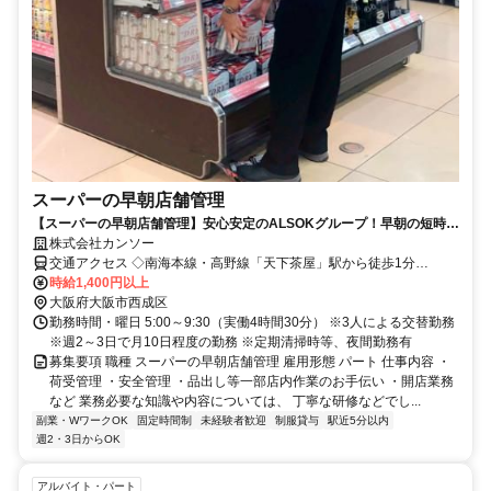
スーパーの早朝店舗管理
【スーパーの早朝店舗管理】安心安定のALSOKグループ！早朝の短時
間！
株式会社カンソー
交通アクセス ◇南海本線・高野線「天下茶屋」駅から徒歩1分
◇Osaka Metro 堺筋線「天下茶屋」駅から徒歩1分 ◇Osaka Metro 四
時給1,400円以上
つ橋線「岸里」駅から徒歩5分
大阪府大阪市西成区
勤務時間・曜日 5:00～9:30（実働4時間30分） ※3人による交替勤務
※週2～3日で月10日程度の勤務 ※定期清掃時等、夜間勤務有
募集要項 職種 スーパーの早朝店舗管理 雇用形態 パート 仕事内容 ・
荷受管理 ・安全管理 ・品出し等一部店内作業のお手伝い ・開店業務
など 業務必要な知識や内容については、 丁寧な研修などでし...
副業・WワークOK
固定時間制
未経験者歓迎
制服貸与
駅近5分以内
週2・3日からOK
アルバイト・パート