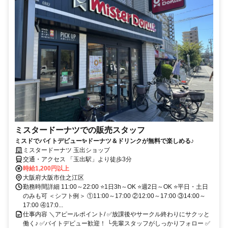
ミスタードーナツでの販売スタッフ
ミスドでバイトデビュー✨ドーナツ＆ドリンクが無料で楽しめる♪
ミスタードーナツ 玉出ショップ
交通・アクセス 「玉出駅」より徒歩3分
時給1,200円以上
大阪府大阪市住之江区
勤務時間詳細 11:00～22:00 ⭐1日3h～OK ⭐週2日～OK ⭐平日・土日
のみも可 ＜シフト例＞ ①11:00～17:00 ②12:00～17:00 ③14:00～
17:00 ④17:0...
仕事内容 ＼アピールポイント/ ✅放課後やサークル終わりにサクッと
働く♪ ✅バイトデビュー歓迎！ └先輩スタッフがしっかりフォロー ✅