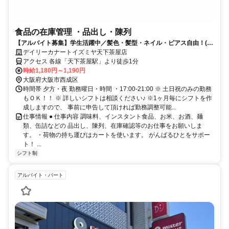
食品の在庫管理 ・品出し・陳列
【アルバイト募集】学生活躍中／髪色・髪型・ネイル・ピアス自由！(規
定有)、シフト相談OK！
デイリーカナートイズミヤ天下茶屋店
アクセス 各線「天下茶屋駅」より徒歩1分
時給1,180円～1,190円
大阪府大阪市西成区
時間帯 夕方・夜 勤務曜日・時間 ・17:00-21:00 ※ 土日祝のみの勤務
もＯＫ！！ ※ 詳しいシフトは相談ください♪ ※1ヶ月毎にシフトを作
成しますので、 事前に申告して頂ければ勤務調整可能...
仕事情報 ● 仕事内容 調味料、インスタント食品、お米、お酒、麺
類、缶詰などの 品出し、陳列、在庫確認等のお仕事をお願いしま
す。 ・荷物の持ち運びはカートを使います。 がんばるひとをサポー
ト！ ...
シフト制
アルバイト・パート