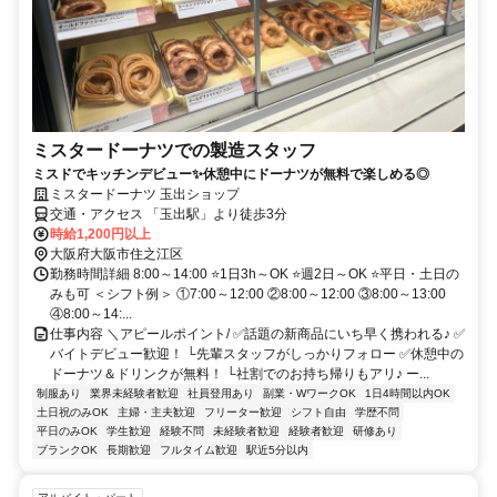
ミスタードーナツでの製造スタッフ
ミスドでキッチンデビュー✨休憩中にドーナツが無料で楽しめる◎
ミスタードーナツ 玉出ショップ
交通・アクセス 「玉出駅」より徒歩3分
時給1,200円以上
大阪府大阪市住之江区
勤務時間詳細 8:00～14:00 ⭐1日3h～OK ⭐週2日～OK ⭐平日・土日の
みも可 ＜シフト例＞ ①7:00～12:00 ②8:00～12:00 ③8:00～13:00
④8:00～14:...
仕事内容 ＼アピールポイント/ ✅話題の新商品にいち早く携われる♪ ✅
バイトデビュー歓迎！ └先輩スタッフがしっかりフォロー ✅休憩中の
ドーナツ＆ドリンクが無料！ └社割でのお持ち帰りもアリ♪ ー...
制服あり
業界未経験者歓迎
社員登用あり
副業・WワークOK
1日4時間以内OK
土日祝のみOK
主婦・主夫歓迎
フリーター歓迎
シフト自由
学歴不問
平日のみOK
学生歓迎
経験不問
未経験者歓迎
経験者歓迎
研修あり
ブランクOK
長期歓迎
フルタイム歓迎
駅近5分以内