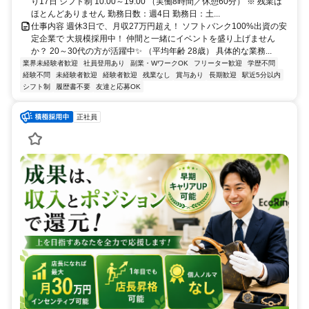
り17日 シフト制 10:00～19:00 （実働8時間／休憩60分） ※ 残業は
ほとんどありません 勤務日数：週4日 勤務日：土...
仕事内容 週休3日で、月収27万円超え！ ソフトバンク100%出資の安
定企業で 大規模採用中！ 仲間と一緒にイベントを盛り上げません
か？ 20～30代の方が活躍中✨ （平均年齢 28歳） 具体的な業務...
業界未経験者歓迎
社員登用あり
副業・WワークOK
フリーター歓迎
学歴不問
経験不問
未経験者歓迎
経験者歓迎
残業なし
賞与あり
長期歓迎
駅近5分以内
シフト制
履歴書不要
友達と応募OK
正社員