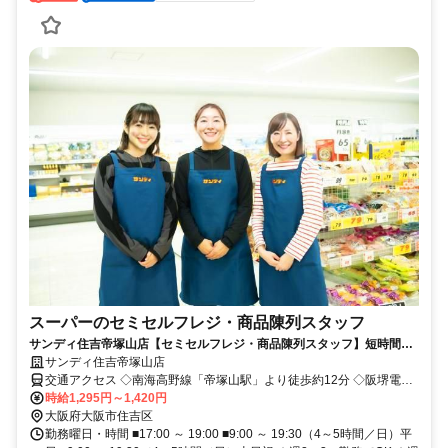
スーパーのセミセルフレジ・商品陳列スタッフ
サンディ住吉帝塚山店【セミセルフレジ・商品陳列スタッフ】短時間や
扶養内など相談OK！近隣の方活躍中！
サンディ住吉帝塚山店
交通アクセス ◇南海高野線「帝塚山駅」より徒歩約12分 ◇阪堺電車
上町線「姫松駅」より徒歩約7分
時給1,295円～1,420円
大阪府大阪市住吉区
勤務曜日・時間 ■17:00 ～ 19:00 ■9:00 ～ 19:30（4～5時間／日）平