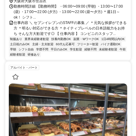
大阪府大阪市住吉区
勤務時間詳細 【勤務時間】 ・06:00〜09:00 (早朝) ・13:00〜17:00
(昼) ・17:00〜22:00 (夕方) ・13:00〜22:00 (昼〜夕方) ＊週1日～
ok！ シフト...
仕事内容 ＼ セブンイレブンのSTAFFの募集 ／ ＊元気な挨拶ができる
方 ＊明るい対応ができる方 ＊ネイティブレベルの⽇本語能⼒をお持
ち そんな方大歓迎です◎ 【 仕事内容 】 コンビニのスタッフ...
制服あり
業界未経験者歓迎
扶養内勤務OK
副業・WワークOK
1日4時間以内OK
土日祝のみOK
主婦・主夫歓迎
60代も応募可
フリーター歓迎
バイク通勤OK
早朝
シフト自由
学歴不問
平日のみOK
学生歓迎
経験不問
未経験者歓迎
午前
経験者歓迎
研修あり
アルバイト・パート