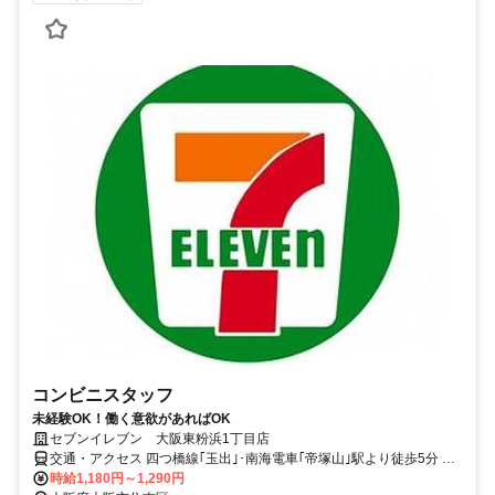
コンビニスタッフ
未経験OK！働く意欲があればOK
セブンイレブン 大阪東粉浜1丁目店
交通・アクセス 四つ橋線｢玉出｣･南海電車｢帝塚山｣駅より徒歩5分 ※
自転車･バイク通勤可
時給1,180円～1,290円