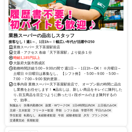
業務スーパーの品出しスタッフ
接客なし！週1～、1日1h～！幅広い年代が活躍中/250
業務スーパー 天下茶屋駅前店
交通・アクセス 各線「天下茶屋駅」より徒歩１分
時給1,185円以上
大阪府大阪市西成区
勤務時間詳細 5:00～9:00の間で 週1日～・1日1h～OK！ ※月曜日～
土曜日 ※日曜日は募集なし。 【シフト例】 ・5:00～9:00 ・5:00～
7:00 ・7:00～9:00 契約更新...
仕事内容 業務スーパー天下茶屋駅前店で、 オープン前の時間に品出
し業務をお任せします！ ■品出しは、新しい商品をキレイに陳列した
り､目玉商品を目立つように飾ったり♪ 段ボールのまま陳列するの
で、効率...
制服あり
扶養内勤務OK
副業・WワークOK
1日4時間以内OK
土日祝のみOK
主婦・主夫歓迎
フリーター歓迎
早朝
シフト自由
学歴不問
平日のみOK
学生歓迎
転勤なし
未経験者歓迎
午前
経験者歓迎
夕方
ブランクOK
交通費支給
長期歓迎