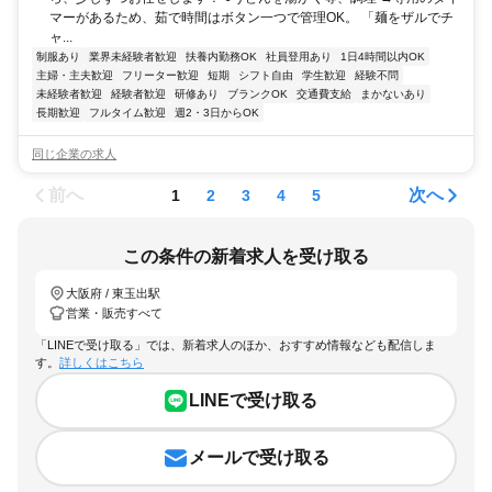
マーがあるため、茹で時間はボタン一つで管理OK。 「麺をザルでチ
ャ...
制服あり
業界未経験者歓迎
扶養内勤務OK
社員登用あり
1日4時間以内OK
主婦・主夫歓迎
フリーター歓迎
短期
シフト自由
学生歓迎
経験不問
未経験者歓迎
経験者歓迎
研修あり
ブランクOK
交通費支給
まかないあり
長期歓迎
フルタイム歓迎
週2・3日からOK
同じ企業の求人
前へ
次へ
1
2
3
4
5
この条件の新着求人を受け取る
大阪府 / 東玉出駅
営業・販売すべて
「LINEで受け取る」では、新着求人のほか、おすすめ情報なども配信しま
す。
詳しくはこちら
LINEで受け取る
メールで受け取る