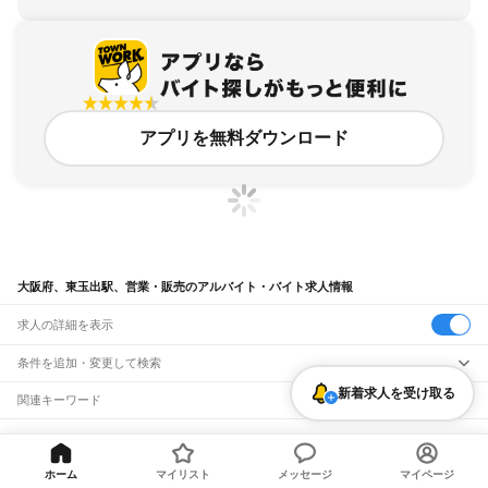
アプリを無料ダウンロード
大阪府、東玉出駅、営業・販売のアルバイト・バイト求人情報
求人の詳細を表示
条件を追加・変更して検索
新着求人を受け取る
市区町村を追加・変更
関連キーワード
完全在宅ワーク 全国
シール貼り 在宅
現在地周辺
ガチャガチャ
犬カフェ
大阪府
駅を追加・変更
バイトTOP
大阪府
大阪市
西成区
東玉出駅
営業・販売のアル
大阪府
すべて
バイト・バイト・求人
大阪市
すべて
職種を追加・変更
ホーム
マイリスト
メッセージ
マイページ
JR京都線
都島区
福島区
此花区
西区
港区
大正区
天王寺区
浪速区
西淀川区
東淀川区
東成区