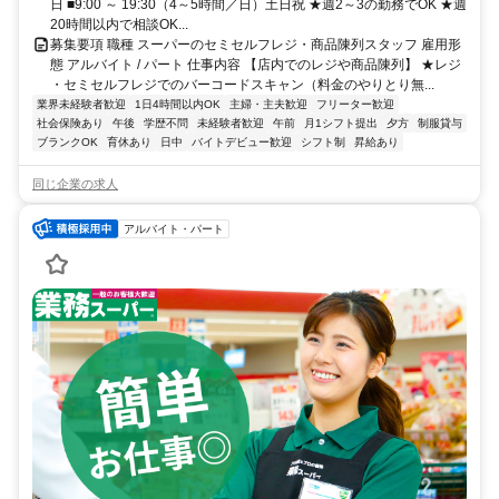
日 ■9:00 ～ 19:30（4～5時間／日）土日祝 ★週2～3の勤務でOK ★週
20時間以内で相談OK...
募集要項 職種 スーパーのセミセルフレジ・商品陳列スタッフ 雇用形
態 アルバイト / パート 仕事内容 【店内でのレジや商品陳列】 ★レジ
・セミセルフレジでのバーコードスキャン（料金のやりとり無...
業界未経験者歓迎
1日4時間以内OK
主婦・主夫歓迎
フリーター歓迎
社会保険あり
午後
学歴不問
未経験者歓迎
午前
月1シフト提出
夕方
制服貸与
ブランクOK
育休あり
日中
バイトデビュー歓迎
シフト制
昇給あり
同じ企業の求人
アルバイト・パート