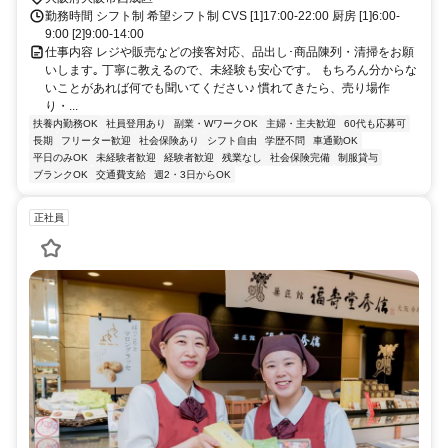
勤務時間 シフト制 希望シフト制 CVS [1]17:00-22:00 厨房 [1]6:00-
9:00 [2]9:00-14:00
仕事内容 レジや販売などの接客対応、品出し･商品陳列・清掃をお願
いします｡ 丁寧に教えるので、未経験も安心です。 もちろん分からな
いことがあれば何でも聞いてください♪ 慣れてきたら、売り場作
り・...
扶養内勤務OK
社員登用あり
副業・WワークOK
主婦・主夫歓迎
60代も応募可
長期
フリーター歓迎
社会保険あり
シフト自由
学歴不問
車通勤OK
平日のみOK
未経験者歓迎
経験者歓迎
残業なし
社会保険完備
制服貸与
ブランクOK
交通費支給
週2・3日からOK
正社員