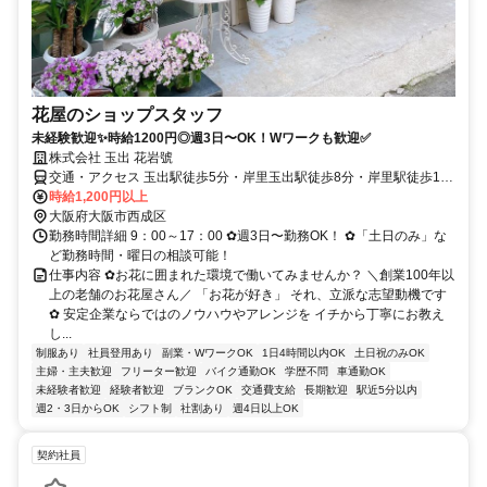
花屋のショップスタッフ
未経験歓迎✨時給1200円◎週3日〜OK！Wワークも歓迎✅
株式会社 玉出 花岩號
交通・アクセス 玉出駅徒歩5分・岸里玉出駅徒歩8分・岸里駅徒歩12
分・天下茶屋駅から車で5分・難波駅から車で15分・大阪駅から車で
時給1,200円以上
15分
大阪府大阪市西成区
勤務時間詳細 9：00～17：00 ✿週3日〜勤務OK！ ✿「土日のみ」な
ど勤務時間・曜日の相談可能！
仕事内容 ✿お花に囲まれた環境で働いてみませんか？ ＼創業100年以
上の老舗のお花屋さん／ 「お花が好き」 それ、立派な志望動機です
✿ 安定企業ならではのノウハウやアレンジを イチから丁寧にお教え
し...
制服あり
社員登用あり
副業・WワークOK
1日4時間以内OK
土日祝のみOK
主婦・主夫歓迎
フリーター歓迎
バイク通勤OK
学歴不問
車通勤OK
未経験者歓迎
経験者歓迎
ブランクOK
交通費支給
長期歓迎
駅近5分以内
週2・3日からOK
シフト制
社割あり
週4日以上OK
契約社員