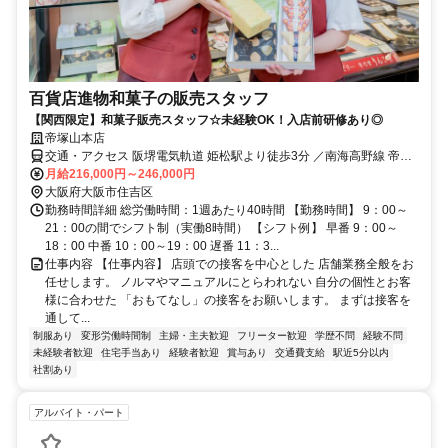
百貨店進物和菓子の販売スタッフ
【関西限定】和菓子販売スタッフ☆未経験OK！入店前研修あり◎
帝塚山本店
交通・アクセス 阪堺電気軌道 姫松駅より徒歩3分 ／南海高野線 帝塚
山駅より徒歩１０分
月給216,000円～246,000円
大阪府大阪市住吉区
勤務時間詳細 総労働時間：1週あたり40時間 【勤務時間】 9：00～
21：00の間でシフト制（実働8時間） 【シフト例】 早番 9：00～
18：00 中番 10：00～19：00 遅番 11：3...
仕事内容 【仕事内容】 店頭での接客を中心とした 店舗業務全般をお
任せします。 ノルマやマニュアルにとらわれない 自分の個性とお客
様に合わせた 「おもてなし」の接客をお願いします。 まずは接客を
通して...
制服あり
変形労働時間制
主婦・主夫歓迎
フリーター歓迎
学歴不問
経験不問
未経験者歓迎
住宅手当あり
経験者歓迎
賞与あり
交通費支給
駅近5分以内
社割あり
アルバイト・パート