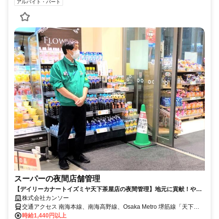
アルバイト・パート
スーパーの夜間店舗管理
【デイリーカナートイズミヤ天下茶屋店の夜間管理】地元に貢献！やり
がい実感の高時給！週2～3日勤務！
株式会社カンソー
交通アクセス 南海本線、南海高野線、Osaka Metro 堺筋線「天下茶
屋」駅下車、徒歩1分 Osaka Metro 四ツ橋線「岸里」駅下車、徒歩5
時給1,440円以上