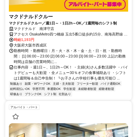
マクドナルドクルー
マクドナルドクルー／週1日～・1日2h～OK／1週間毎のシフト制
マクドナルド 南津守店
アクセス OsakaMetro四つ橋線 玉出5番口徒歩約15分、南海高野線 岸
里玉出岸里口徒歩約16分、南海汐見橋線 岸里玉出岸里口徒歩約16分
時給1,193円
北加賀屋 [高速電気軌道第3号線] 玉出 [高速電気軌道第3号線] 岸里玉出
大阪府大阪市西成区
[南海本線] 岸里玉出 [南海高野線] 岸里玉出 [南海汐見橋線]
勤務時間 ・勤務曜日：月・火・水・木・金・土・日・祝 ・勤務時
間： [1] 06:00～23:00 [2] 06:00～23:00 [3] 06:00～23:00 上記の勤務
時間は店舗の営業時間に...
仕事内容 ・週1日～、1日2h～OK！ ・主婦(夫)さん多数活躍中 ・バイ
トデビューも大歓迎 ・全メニュー30％オフの食事補助あり ・シフト
は1週間毎＆自己申告制！ ┗お子さんの学校行事も優先可能◎ ...
制服あり
副業・WワークOK
主婦・主夫歓迎
フリーター歓迎
バイク通勤OK
給料前払いOK
学歴不問
車通勤OK
学生歓迎
未経験者歓迎
経験者歓迎
研修あり
ブランクOK
シフト制
社割あり
アルバイト・パート