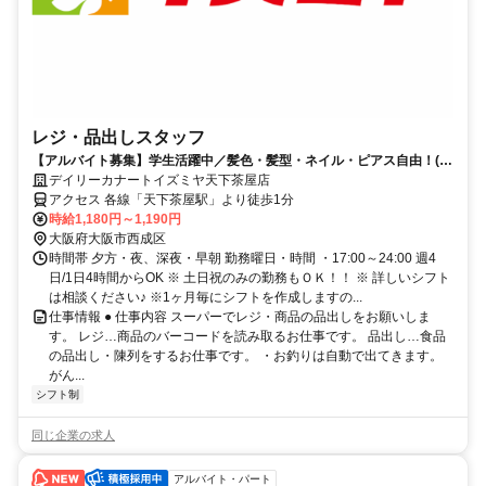
レジ・品出しスタッフ
【アルバイト募集】学生活躍中／髪色・髪型・ネイル・ピアス自由！(規
定有)、シフト相談OK！
デイリーカナートイズミヤ天下茶屋店
アクセス 各線「天下茶屋駅」より徒歩1分
時給1,180円～1,190円
大阪府大阪市西成区
時間帯 夕方・夜、深夜・早朝 勤務曜日・時間 ・17:00～24:00 週4
日/1日4時間からOK ※ 土日祝のみの勤務もＯＫ！！ ※ 詳しいシフト
は相談ください♪ ※1ヶ月毎にシフトを作成しますの...
仕事情報 ● 仕事内容 スーパーでレジ・商品の品出しをお願いしま
す。 レジ…商品のバーコードを読み取るお仕事です。 品出し…食品
の品出し・陳列をするお仕事です。 ・お釣りは自動で出てきます。
がん...
シフト制
同じ企業の求人
アルバイト・パート