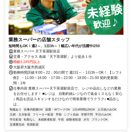
業務スーパーの店舗スタッフ
短時間もOK！週2～、1日3h～！幅広い年代が活躍中/250
業務スーパー 天下茶屋駅前店
交通・アクセス 各線「天下茶屋駅」より徒歩１分
時給1,185円以上
大阪府大阪市西成区
勤務時間詳細 9:00～22：00の間で 週2日～・1日3h～OK！ 【シフト
例】 ・11:00～16:00 ・17:00～22:00 ・18:00～21:00 契約更新期
間：1年
仕事内容 業務スーパー天下茶屋駅前店で、 レジや品出しなどの業務
をお任せします！ ■レジは、自動釣銭レジなので返金ミスもなく安心
♪ 商品を読込スキャンするだけなので簡単業務でラクラク♪ ■品出し
は...
制服あり
扶養内勤務OK
副業・WワークOK
1日4時間以内OK
土日祝のみOK
主婦・主夫歓迎
フリーター歓迎
早朝
シフト自由
学歴不問
平日のみOK
学生歓迎
転勤なし
未経験者歓迎
午前
経験者歓迎
夕方
ブランクOK
交通費支給
長期歓迎