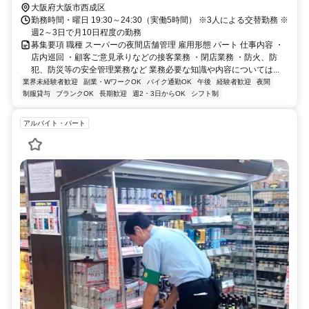
分
大阪府大阪市西成区
勤務時間・曜日 19:30～24:30（実働5時間） ※3人による交替勤務 ※
週2～3日で月10日程度の勤務
募集要項 職種 スーパーの夜間店舗管理 雇用形態 パート 仕事内容 ・
店内巡回 ・顧客ご意見承りなどの接客業務 ・閉店業務 ・防火、防
犯、防災等の安全管理業務など 業務必要な知識や内容については...
業界未経験者歓迎
副業・WワークOK
バイク通勤OK
午後
経験者歓迎
夜間
制服貸与
ブランクOK
長期歓迎
週2・3日からOK
シフト制
アルバイト・パート