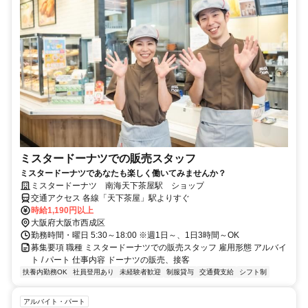
ミスタードーナツでの販売スタッフ
ミスタードーナツであなたも楽しく働いてみませんか？
ミスタードーナツ 南海天下茶屋駅 ショップ
交通アクセス 各線「天下茶屋」駅よりすぐ
時給1,190円以上
大阪府大阪市西成区
勤務時間・曜日 5:30～18:00 ※週1日～、1日3時間～OK
募集要項 職種 ミスタードーナツでの販売スタッフ 雇用形態 アルバイ
ト / パート 仕事内容 ドーナツの販売、接客
扶養内勤務OK
社員登用あり
未経験者歓迎
制服貸与
交通費支給
シフト制
アルバイト・パート