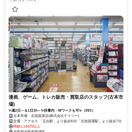
アルバイト・パート
漫画、ゲーム、トレカ販売・買取店のスタッフ(古本市
場)
✨週2日～＆1日3h～✨扶養内・Wワークも可✨（093）
古本市場 北加賀屋店(株式会社テイツー)
交通・アクセス 「玉出駅」より徒歩6分/「北加賀屋駅」より徒歩7分
時給1,180円以上
大阪府大阪市西成区