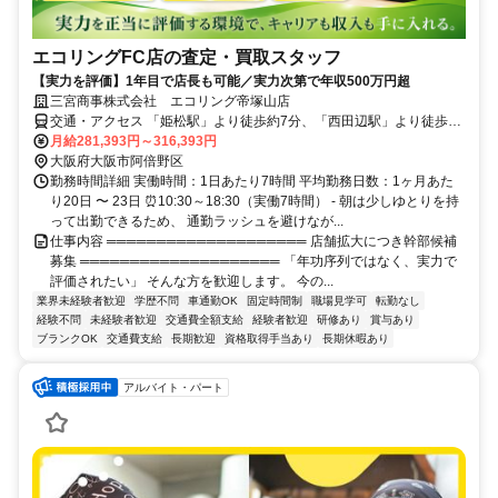
エコリングFC店の査定・買取スタッフ
【実力を評価】1年目で店長も可能／実力次第で年収500万円超
三宮商事株式会社 エコリング帝塚山店
交通・アクセス 「姫松駅」より徒歩約7分、「西田辺駅」より徒歩約
8分、「帝塚山駅」より徒歩約15分
月給281,393円～316,393円
大阪府大阪市阿倍野区
勤務時間詳細 実働時間：1日あたり7時間 平均勤務日数：1ヶ月あた
り20日 〜 23日 ⏰10:30～18:30（実働7時間） - 朝は少しゆとりを持
って出勤できるため、 通勤ラッシュを避けなが...
仕事内容 ════════════════════ 店舗拡大につき幹部候補
募集 ════════════════════ 「年功序列ではなく、実力で
評価されたい」 そんな方を歓迎します。 今の...
業界未経験者歓迎
学歴不問
車通勤OK
固定時間制
職場見学可
転勤なし
経験不問
未経験者歓迎
交通費全額支給
経験者歓迎
研修あり
賞与あり
ブランクOK
交通費支給
長期歓迎
資格取得手当あり
長期休暇あり
アルバイト・パート