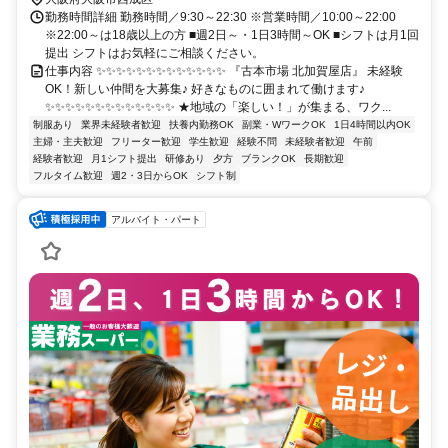
勤務時間詳細 勤務時間／9:30～22:30 ※営業時間／10:00～22:00
※22:00～は18歳以上の方 ■週2日～・1日3時間～OK ■シフトは月1回
提出 シフトはお気軽にご相談ください。
仕事内容 ✨✨✨✨✨✨✨✨✨✨✨✨✨ 『古本市場 北加賀屋店』 未経験
OK！新しい仲間を大募集♪ 好きなものに囲まれて働けます♪
✨✨✨✨✨✨✨✨✨✨✨✨✨ ★地域の「楽しい！」が集まる、ワク...
制服あり
業界未経験者歓迎
扶養内勤務OK
副業・WワークOK
1日4時間以内OK
主婦・主夫歓迎
フリーター歓迎
学生歓迎
経験不問
未経験者歓迎
午前
経験者歓迎
月1シフト提出
研修あり
夕方
ブランクOK
長期歓迎
フルタイム歓迎
週2・3日からOK
シフト制
アルバイト・パート