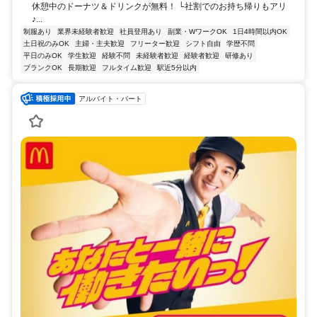
休憩中のドーナツ＆ドリンクが無料！ └社割でのお持ち帰りもアリ
♪...
制服あり
業界未経験者歓迎
社員登用あり
副業・WワークOK
1日4時間以内OK
土日祝のみOK
主婦・主夫歓迎
フリーター歓迎
シフト自由
学歴不問
平日のみOK
学生歓迎
経験不問
未経験者歓迎
経験者歓迎
研修あり
ブランクOK
長期歓迎
フルタイム歓迎
駅近5分以内
アルバイト・パート