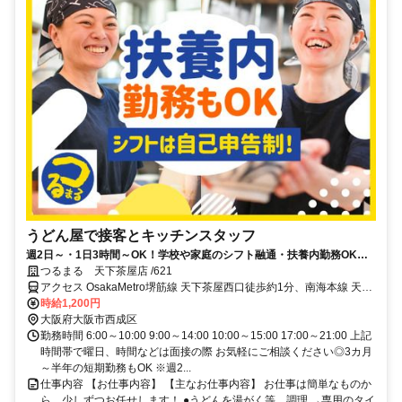
うどん屋で接客とキッチンスタッフ
週2日～・1日3時間～OK！学校や家庭のシフト融通・扶養内勤務OK◎
髪色自由♪3カ月～半年の短期勤務もOK
つるまる 天下茶屋店 /621
アクセス OsakaMetro堺筋線 天下茶屋西口徒歩約1分、南海本線 天下
茶屋西口徒歩約1分、阪堺電気軌道阪堺線 北天下茶屋徒歩約5分
時給1,200円
大阪府大阪市西成区
勤務時間 6:00～10:00 9:00～14:00 10:00～15:00 17:00～21:00 上記
時間帯で曜日、時間などは面接の際 お気軽にご相談ください◎3カ月
～半年の短期勤務もOK ※週2...
仕事内容 【お仕事内容】 【主なお仕事内容】 お仕事は簡単なものか
ら、少しずつお任せします！ ●うどんを湯がく等、調理 →専用のタイ