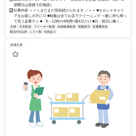
望曜日は面接で応相談）
仕事内容 ＝＝＼まだまだ現役続けられます ／＝＝ ■セカンドキャリ
アをお探しの方に◎ ■制服は全てお店でクリーニング ⇒家に持ち帰っ
て洗う必要ナシ ■「8～12時の4時間×週4日だけ ■日・祝日に働く...
主婦・主夫歓迎
フリーター歓迎
未経験者歓迎
制服貸与
交通費支給
駅近5分以内
シフト制
社割あり
派遣社員