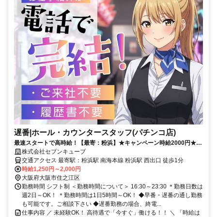
遅番|ホール・カウンタースタッフ(パチンコ店)
最速スタートで高時給！【最寄：粉浜】★キャンペーン時給2000円★週
2日～＆短時間も可能！しっかり稼げる◎日払い即日対応！
株式会社セブンキューブ
交通アクセス 最寄駅：粉浜駅 南海本線 粉浜駅 西出口 徒歩1分
時給1,250円～2,000円
大阪府大阪市住之江区
勤務時間 シフト制 ＜勤務時間について＞ 16:30～23:30 ＊勤務日数は
週2日～OK！ ＊勤務時間は1日5時間～OK！ ◆早番・遅番の通し勤務
も可能です。ご相談下さい ◆遅番勤務の場合、終電...
仕事内容 ／ 未経験OK！ 高待遇で「今すぐ」働ける！！ ＼ 「時給は