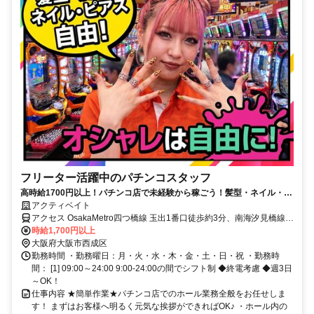
フリーター活躍中のパチンコスタッフ
高時給1700円以上！パチンコ店で未経験から稼ごう！髪型・ネイル・ピ
アス完全自由★
アクティベイト
アクセス OsakaMetro四つ橋線 玉出1番口徒歩約3分、南海汐見橋線
岸里玉出玉出口徒歩約3分、南海高野線 岸里玉出玉出口徒歩約3分
時給1,700円以上
大阪府大阪市西成区
勤務時間 ・勤務曜日：月・火・水・木・金・土・日・祝 ・勤務時
間： [1] 09:00～24:00 9:00-24:00の間でシフト制 ◆終電考慮 ◆週3日
～OK！
仕事内容 ★簡単作業★パチンコ店でのホール業務全般をお任せしま
す！ まずはお客様へ明るく元気な挨拶ができればOK♪ ・ホール内の