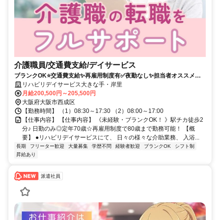
介護職員/交通費支給/デイサービス
ブランクOK⭐️交通費支給✨再雇用制度有✅️夜勤なし✨担当者オススメ⭕️
未経験歓迎✨研修支援有❗️経験者優遇⭐️駅チカ
リハビリデイサービス大きな手・岸里
月給200,500円～205,500円
大阪府大阪市西成区
【勤務時間】 （1）08:30～17:30 （2）08:00～17:00
【仕事内容】 【仕事内容】 《未経験・ブランクOK！ 》駅チカ徒歩2
分♪ 日勤のみ◎定年70歳☆再雇用制度で80歳まで勤務可能！ 【概
要】 ●リハビリデイサービスにて、 日々の様々な介助業務、 入浴...
長期
フリーター歓迎
大量募集
学歴不問
経験者歓迎
ブランクOK
シフト制
昇給あり
派遣社員