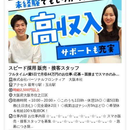
スピード採用 販売・接客スタッフ
フルタイム×週5日で月収44万円のお仕事♪応募～面接までスマホのみで
完結！履歴書不要◎
株式会社パーソナルフロンティア 大阪本社
アクセス 最寄り駅：玉出駅
時給2,500円以上
大阪府大阪市住之江区
勤務時間 ＜10:00～20:00＞ ◇このうち1日8h・休憩1h◎ ◇週5日勤
務(土日含む) ◇完全週休2日！ ◇残業ほぼナシ♪月5hほど◎ ◇希望休
＆有給100％取得OK！
仕事内容 お仕事内容 ☆･｡.｡･☆･｡.｡･☆･｡.｡･☆･｡.｡･☆･｡.｡･☆ スマホ販
売・接客スタッフを募集 ☆･｡.｡･☆･｡.｡･☆･｡.｡･☆･｡.｡･☆･｡.｡･☆ ・急
募につき限...