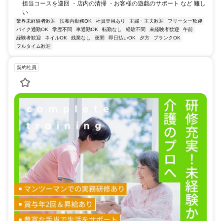
担当コースを巡回 ・店内の清掃 ・お客様の遊戯のサポート など 難し
い...
業界未経験者歓迎
扶養内勤務OK
社員登用あり
主婦・主夫歓迎
フリーター歓迎
バイク通勤OK
学歴不問
車通勤OK
転勤なし
経験不問
未経験者歓迎
午前
経験者歓迎
ネイルOK
残業なし
夜間
即日払いOK
夕方
ブランクOK
フルタイム歓迎
契約社員