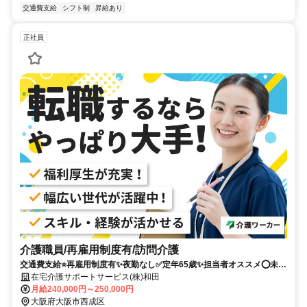
交通費支給
シフト制
昇給あり
正社員
介護職員/再雇用制度有/訪問介護
交通費支給⭐️再雇用制度有✨夜勤なし✅️定年65歳✨担当者オススメ⭕️未経
験歓迎✨研修支援有❗️経験者優遇⭐️週休2日✊️駅チカ
在宅介護サポートサービス(株)和田
月給240,000円～250,000円
大阪府大阪市西成区