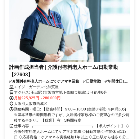
計画作成担当者 | 介護付有料老人ホーム/日勤常勤
【27603】
✅介護付有料老人ホームにてケアマネ業務 ✅日勤常勤 ✅年間休日113
日 ✅応募資格：ケアマネ＆実務経験1年以上 ✅玉出駅から徒歩６分
エイジ・ガーデン北加賀屋
アクセス: 玉出駅 (大阪市営地下鉄四つ橋線)より徒歩6分
月給225,925円～280,000円
大阪府大阪市西成区
勤務時間・曜日: 【勤務時間】 9:00～18:00 (実働8時間) ※休憩60分
※基本常勤の時間勤務ですが、入居者様家族様のご要望なので多少前
後する事あり。 【残業】 有 5時間程度
仕事内容: ┏━━━━━━━━━━━━━━━┓ 【求人ポイント】 ◇
介護付有料老人ホームにてケアマネ業務 ◇日勤常勤 ◇年間休日113
日 ◇応募資格：ケアマネ＆実務経験1年以上 ◇玉出駅から徒歩６分...