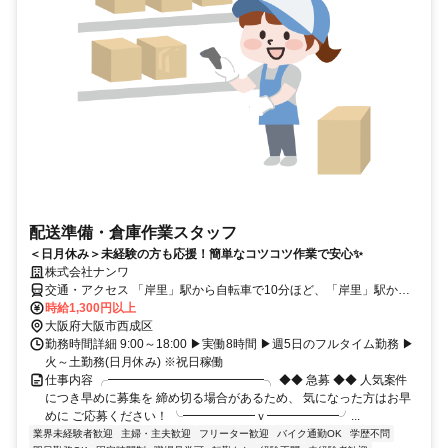
配送準備・倉庫作業スタッフ
＜日月休み＞未経験の方も応援！簡単なコツコツ作業で安心✨
株式会社ナンワ
交通・アクセス 「岸里」駅から自転車で10分ほど、「岸里」駅から
自転車で13分ほど
時給1,300円以上
大阪府大阪市西成区
勤務時間詳細 9:00～18:00 ▶実働8時間 ▶週5日のフルタイム勤務 ▶
火～土勤務(日月休み) ※祝日稼働
仕事内容 ╭━━━━━━━━━━━━━╮ ◆◆ 急募 ◆◆ 人気案件
につき早めに募集を 締め切る場合があるため、 気になった方はお早
めに ご応募ください！ ╰━━━━━━ｖ━━━━━━╯...
業界未経験者歓迎
主婦・主夫歓迎
フリーター歓迎
バイク通勤OK
学歴不問