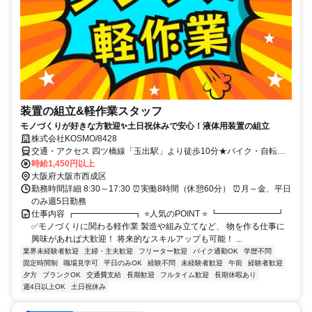
装置の組立&軽作業スタッフ
モノづくりが好きな方歓迎✨土日祝休みで安心！液体用装置の組立
株式会社KOSMO/8428
交通・アクセス 四ツ橋線「玉出駅」より徒歩10分★バイク・自転車
通勤OK
時給1,450円以上
大阪府大阪市西成区
勤務時間詳細 8:30～17:30 ⏰実働8時間（休憩60分） ⏰月～金、平日
のみ週5日勤務
仕事内容 ┏━━━━━━━┓ ⭐人気のPOINT ⭐ ┗━━━━━━━┛
✅モノづくりに関わる軽作業 製造や組み立てなど、 物を作る仕事に
興味があれば大歓迎！ 将来的なスキルアップも可能！ ...
業界未経験者歓迎
主婦・主夫歓迎
フリーター歓迎
バイク通勤OK
学歴不問
固定時間制
職場見学可
平日のみOK
経験不問
未経験者歓迎
午前
経験者歓迎
夕方
ブランクOK
交通費支給
長期歓迎
フルタイム歓迎
長期休暇あり
週4日以上OK
土日祝休み