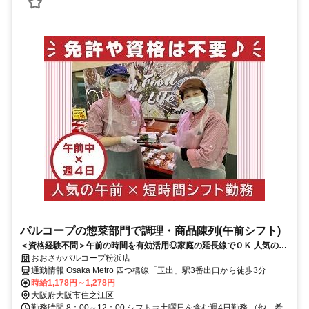
パルコープの惣菜部門で調理・商品陳列(午前シフト)
＜資格経験不問＞午前の時間を有効活用◎家庭の延長線でＯＫ 人気の惣
菜売場で調理・商品陳列
おおさかパルコープ粉浜店
通勤情報 Osaka Metro 四つ橋線「玉出」駅3番出口から徒歩3分
時給1,178円～1,278円
大阪府大阪市住之江区
勤務時間 8：00～12：00 シフト⇒土曜日を含む週4日勤務 （他、希