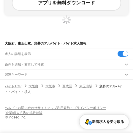
アプリを無料ダウンロード
大阪府、東玉出駅、急募のアルバイト・バイト求人情報
求人の詳細を表示
条件を追加・変更して検索
市区町村を追加・変更
関連キーワード
完全在宅ワーク 全国
シール貼り 在宅
現在地周辺
ガチャガチャ
犬カフェ
大阪府
駅を追加・変更
バイトTOP
大阪府
大阪市
西成区
東玉出駅
急募のアルバイ
大阪府
すべて
ト・バイト・求人
大阪市
すべて
職種を追加・変更
JR京都線
都島区
福島区
此花区
西区
港区
大正区
天王寺区
浪速区
西淀川区
東淀川区
東成区
島本駅
高槻駅
摂津富田駅
JR総持寺駅
茨木駅
千里丘駅
岸辺駅
吹田駅
東淀川駅
飲食・フードサービス
生野区
旭区
城東区
阿倍野区
住吉区
東住吉区
西成区
淀川区
鶴見区
住之江区
特徴を追加・変更
新大阪駅
大阪駅
飲食・フードサービス
平野区
北区
中央区
すべて
ヘルプ・お問い合わせ
サイトマップ
利用規約・プライバシーポリシー
ホールスタッフ
キッチンスタッフ
皿洗い・洗い場
精肉・鮮魚加工
給食調理
人気
[企業]求人広告の掲載相談
JR神戸線(大阪～神戸)
堺市
すべて
雇用形態を追加・変更
パン屋（ベーカリー）
フードカウンター販売員
バー（BAR）・バーテンダー
日払いOK
高校生歓迎
学生歓迎
深夜の仕事
髪型・髪色自由
ひげOK
ネイルOK
大阪駅
塚本駅
堺区
中区
東区
西区
南区
北区
美原区
新着求人を受け取る
飲食店補助（開店・閉店準備）
飲食店（店長・マネージャー）
ピアスOK
アルバイト・パート
履歴書不要
オープニングスタッフ
留学生・外国人活躍中
都道府県を変更
営業・販売
大和路線
岸和田市
豊中市
池田市
吹田市
泉大津市
高槻市
貝塚市
守口市
枚方市
茨木市
勤務期間
正社員
河内堅上駅
高井田駅
柏原駅
志紀駅
八尾駅
久宝寺駅
加美駅
平野駅
東部市場前駅
営業・販売
すべて
八尾市
泉佐野市
富田林市
寝屋川市
河内長野市
松原市
大東市
和泉市
箕面市
短期
契約社員
単発・1日OK
長期
期間限定（春夏冬休み等）