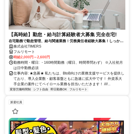
【高時給】勤怠・給与計算経験者大募集 完全在宅!
在宅勤務で勤怠管理、給与関連業務！労務責任者経験大募集！しっかり
稼ぎたい方、注目！
株式会社TIMERS
フルリモート
時給2,000円～2,600円
勤務時間・曜日: ・160時間勤務（曜日、時間帯問わず） ※入社初月
は日中勤務必須
仕事内容: ★急募★ 私たちは、BtoB向けの業務支援サービスを提供し
ており、導入企業数・顧客基盤ともに急速に拡大中です！ 外資系大
手企業の案件にてペイロール業務を担当いただきます！ ////...
変形労働時間制
シフト自由
即日勤務OK
フルリモート
派遣社員