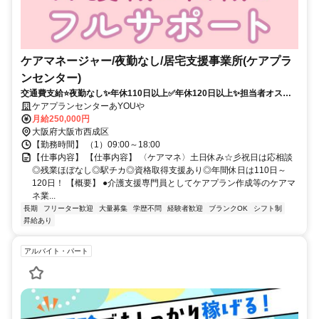
ケアマネージャー/夜勤なし/居宅支援事業所(ケアプラ
ンセンター)
交通費支給⭐️夜勤なし✨年休110日以上✅️年休120日以上✨担当者オスス
メ⭕️研修支援有✨経験者優遇❗️駅チカ
ケアプランセンターあYOUや
月給250,000円
大阪府大阪市西成区
【勤務時間】 （1）09:00～18:00
【仕事内容】 【仕事内容】 〈ケアマネ〉土日休み☆彡祝日は応相談
◎残業ほぼなし◎駅チカ◎資格取得支援あり◎年間休日は110日～
120日！ 【概要】 ●介護支援専門員としてケアプラン作成等のケアマ
ネ業...
長期
フリーター歓迎
大量募集
学歴不問
経験者歓迎
ブランクOK
シフト制
昇給あり
アルバイト・パート