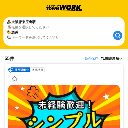
大阪府
東玉出駅
職種を選択してください
急募
キーワードを選択してください
55件
条件保存
関連度順
派遣社員