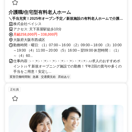
介護職/住宅型有料老人ホーム
＼手当充実！2025年オープン予定／新規施設の有料老人ホームで介護職
募集！
株式会社ベイシス
アクセス: 天下茶屋駅徒歩10分
月給258,000円～338,000円
大阪府大阪市西成区
勤務時間・曜日: （1）07:00～16:00 （2）09:00～18:00 （3）10:00
～19:00 （4）11:00～20:00 （5）16:00～翌09:00 休憩時間：（1）
～（4）60...
仕事内容: :-・:+:-・:+:-・:+:-・:+:-・:+:-・:+:-:+:- ♪♪求人のおすすめポ
イント♪♪ ∇ 新規オープニング施設での勤務！ ∇年2回の賞与や多くの
手当をご用意！安定し...
変形労働時間制
急募
交通費支給
昇給あり
正社員