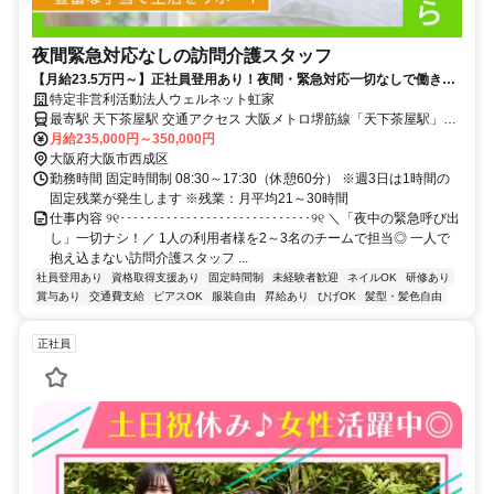
夜間緊急対応なしの訪問介護スタッフ
【月給23.5万円～】正社員登用あり！夜間・緊急対応一切なしで働きや
すさバツグン！
特定非営利活動法人ウェルネット虹家
最寄駅 天下茶屋駅 交通アクセス 大阪メトロ堺筋線「天下茶屋駅」よ
り徒歩3分 南海電鉄本線「天下茶屋駅」より徒歩3分 阪堺電気軌道阪
月給235,000円～350,000円
大阪府大阪市西成区
堺線「北天下茶屋駅」より徒歩3分 ✓交通費支給 ✓駅近5分以内
勤務時間 固定時間制 08:30～17:30（休憩60分） ※週3日は1時間の
固定残業が発生します ※残業：月平均21～30時間
仕事内容 ୨୧･････････････････････････････୨୧ ＼「夜中の緊急呼び出
し」一切ナシ！／ 1人の利用者様を2～3名のチームで担当◎ 一人で
抱え込まない訪問介護スタッフ ...
社員登用あり
資格取得支援あり
固定時間制
未経験者歓迎
ネイルOK
研修あり
賞与あり
交通費支給
ピアスOK
服装自由
昇給あり
ひげOK
髪型・髪色自由
正社員