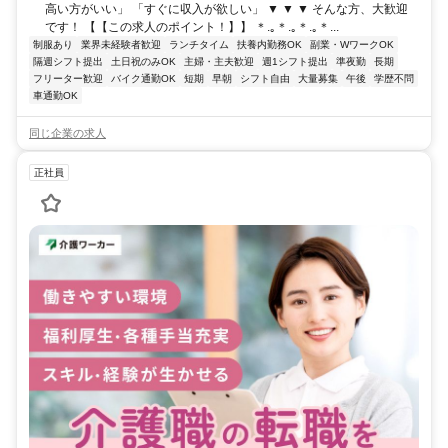
高い方がいい」 「すぐに収入が欲しい」 ▼ ▼ ▼ そんな方、大歓迎
です！ 【【この求人のポイント！】】 ＊.｡＊.｡＊.｡＊...
制服あり
業界未経験者歓迎
ランチタイム
扶養内勤務OK
副業・WワークOK
隔週シフト提出
土日祝のみOK
主婦・主夫歓迎
週1シフト提出
準夜勤
長期
フリーター歓迎
バイク通勤OK
短期
早朝
シフト自由
大量募集
午後
学歴不問
車通勤OK
同じ企業の求人
正社員