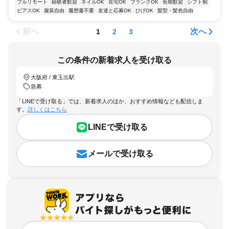
フルリモート
経験者歓迎
ネイルOK
在宅OK
ブランクOK
長期歓迎
シフト制
ピアスOK
服装自由
履歴書不要
友達と応募OK
ひげOK
髪型・髪色自由
前へ
次へ
1
2
3
この条件の新着求人を受け取る
大阪府 / 東玉出駅
急募
「LINEで受け取る」では、新着求人のほか、おすすめ情報なども配信しま
す。
詳しくはこちら
LINEで受け取る
メールで受け取る