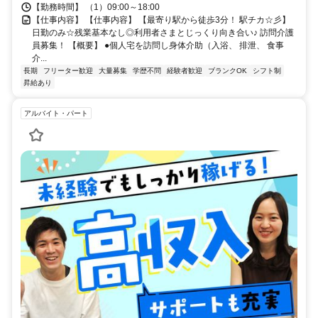
【勤務時間】 （1）09:00～18:00
【仕事内容】 【仕事内容】 【最寄り駅から徒歩3分！ 駅チカ☆彡】
日勤のみ☆残業基本なし◎利用者さまとじっくり向き合い♪ 訪問介護
員募集！ 【概要】 ●個人宅を訪問し身体介助（入浴、 排泄、 食事
介...
長期
フリーター歓迎
大量募集
学歴不問
経験者歓迎
ブランクOK
シフト制
昇給あり
アルバイト・パート