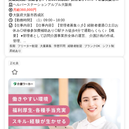
経験者優遇✨週休2日
ヘルパーステーションアルブル大阪南
月給360,000円
大阪府大阪市西成区
【勤務時間】 （1）09:00～18:00
【仕事内容】 【仕事内容】 【管理者募集☆彡】経験者優遇◎土日お
休み◎研修参加費補助あり◎駅チカ徒歩4分で通勤らくらく♪ 【概
要】 ●管理者として訪問介護事業所全体の運営、 介護計画の作成、
管理、...
長期
フリーター歓迎
大量募集
学歴不問
経験者歓迎
ブランクOK
シフト制
昇給あり
正社員