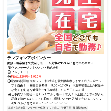
テレフォンアポインター
面接～就業後まで完全リモート✨先輩の95％が子育て中のママ♫
ヴァンテージマネジメント株式会社
フルリモート
時給1,226円～1,920円
勤務時間詳細 完全シフト制 希望を最大限考慮します♫ ⏰月～金でシ
フト自由！ （稼働目安時間： 9:00～17:00 ） ※週9時間以上の稼働を
想定 ⏰お好きな時間帯で1日3時間～！ ⏰平日のみの週...
仕事内容 ✨出社一切ナシ！フルリモート求人！ ✨全国どこでも好きな
場所で働ける♫ ✨シフト柔軟！1週間ごとの申告制 ✨今いるスタッフ
の95％が子育てママ ༶ ༶ ༶ ༶ ༶ ༶ ༶ ༶ ༶ ༶ ༶ ༶...
主婦・主夫歓迎
フリーター歓迎
シフト自由
学歴不問
即日勤務OK