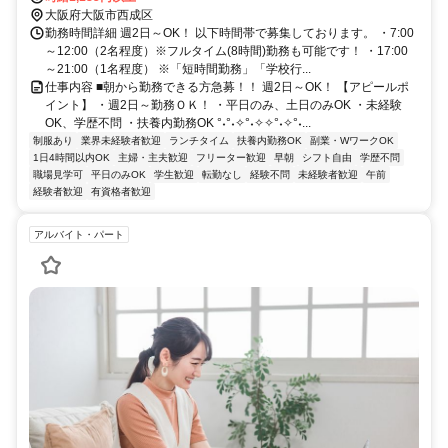
大阪府大阪市西成区
勤務時間詳細 週2日～OK！ 以下時間帯で募集しております。 ・7:00
～12:00（2名程度）※フルタイム(8時間)勤務も可能です！ ・17:00
～21:00（1名程度） ※「短時間勤務」「学校行...
仕事内容 ■朝から勤務できる方急募！！ 週2日～OK！ 【アピールポ
イント】 ・週2日～勤務ＯＫ！ ・平日のみ、土日のみOK ・未経験
OK、学歴不問 ・扶養内勤務OK °˖°˖✧°˖✧✧°˖✧°˖...
制服あり
業界未経験者歓迎
ランチタイム
扶養内勤務OK
副業・WワークOK
1日4時間以内OK
主婦・主夫歓迎
フリーター歓迎
早朝
シフト自由
学歴不問
職場見学可
平日のみOK
学生歓迎
転勤なし
経験不問
未経験者歓迎
午前
経験者歓迎
有資格者歓迎
アルバイト・パート