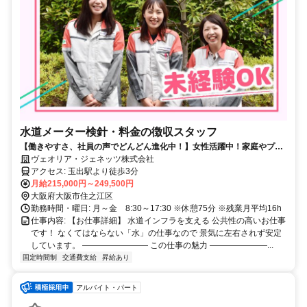
水道メーター検針・料金の徴収スタッフ
【働きやすさ、社員の声でどんどん進化中！】女性活躍中！家庭やプラ
イベートと両立可能／未経験OK／様々な制度が充実！土日祝休み
ヴェオリア・ジェネッツ株式会社
アクセス: 玉出駅より徒歩3分
月給215,000円～249,500円
大阪府大阪市住之江区
勤務時間・曜日: 月～金 8:30～17:30 ※休憩75分 ※残業月平均16h
仕事内容: 【お仕事詳細】 水道インフラを支える 公共性の高いお仕事
です！ なくてはならない「水」の仕事なので 景気に左右されず安定
しています。 ―――――――― この仕事の魅力 ―――――――...
固定時間制
交通費支給
昇給あり
アルバイト・パート