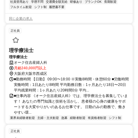
社員登用あり
学歴不問
交通費全額支給
研修あり
ブランクOK
長期歓迎
フルタイム歓迎
シフト制
履歴書不要
同じ企業の求人
正社員
理学療法士
理学療法士
オーク住吉産婦人科
月給240,000円以上
大阪府大阪市西成区
■勤務時間 【日勤】 09:00〜18:00 ※実働8時間・休憩60分 ■労働時間
実働時間：1日あたり8時間 平均勤務日数：1ヶ月あたり18日〜20日
平均残業時間：1ヶ月あたり20時間0分 平均...
■仕事内容 《オーク住吉産婦人科》では、理学療法士を募集していま
す！ あなたの専門知識と技術を活かし、患者様の心身の健康をサポ
ートする大変やりがいのあるお仕事です。 日勤のみの勤務で、働き
やすい環...
業界未経験者歓迎
主婦・主夫歓迎
急募
経験者歓迎
有資格者歓迎
シフト制
正社員