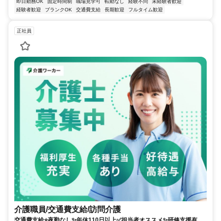
即日勤務OK
固定時間制
職場見学可
転勤なし
経験不問
未経験者歓迎
経験者歓迎
ブランクOK
交通費支給
長期歓迎
フルタイム歓迎
正社員
介護職員/交通費支給/訪問介護
交通費支給⭐️夜勤なし✨年休110日以上✅️担当者オススメ✨研修支援有⭕️