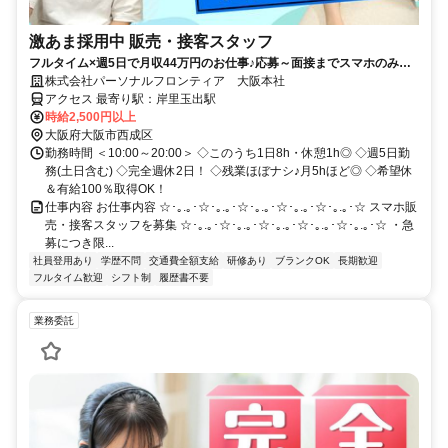
激あま採用中 販売・接客スタッフ
フルタイム×週5日で月収44万円のお仕事♪応募～面接までスマホのみで
完結！履歴書不要◎
株式会社パーソナルフロンティア 大阪本社
アクセス 最寄り駅：岸里玉出駅
時給2,500円以上
大阪府大阪市西成区
勤務時間 ＜10:00～20:00＞ ◇このうち1日8h・休憩1h◎ ◇週5日勤
務(土日含む) ◇完全週休2日！ ◇残業ほぼナシ♪月5hほど◎ ◇希望休
＆有給100％取得OK！
仕事内容 お仕事内容 ☆･｡.｡･☆･｡.｡･☆･｡.｡･☆･｡.｡･☆･｡.｡･☆ スマホ販
売・接客スタッフを募集 ☆･｡.｡･☆･｡.｡･☆･｡.｡･☆･｡.｡･☆･｡.｡･☆ ・急
募につき限...
社員登用あり
学歴不問
交通費全額支給
研修あり
ブランクOK
長期歓迎
フルタイム歓迎
シフト制
履歴書不要
業務委託