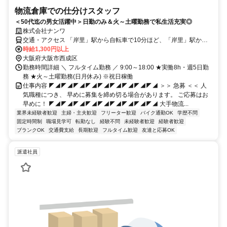
物流倉庫での仕分けスタッフ
＜50代迄の男女活躍中＞日勤のみ＆火～土曜勤務で私生活充実◎
株式会社ナンワ
交通・アクセス 「岸里」駅から自転車で10分ほど、「岸里」駅から
自転車で13分ほど
時給1,300円以上
大阪府大阪市西成区
勤務時間詳細 ＼ フルタイム勤務 ／ 9:00～18:00 ★実働8h・週5日勤
務 ★火～土曜勤務(日月休み) ※祝日稼働
仕事内容 ◤◢◤◢◤◢◤◢◤◢◤◢◤◢◤◢◤◢ ＞＞ 急募 ＜＜ 人
気職種につき、 早めに募集を締め切る場合があります。 ご応募はお
早めに！ ◤◢◤◢◤◢◤◢◤◢◤◢◤◢◤◢◤◢ 大手物流...
業界未経験者歓迎
主婦・主夫歓迎
フリーター歓迎
バイク通勤OK
学歴不問
固定時間制
職場見学可
転勤なし
経験不問
未経験者歓迎
経験者歓迎
ブランクOK
交通費支給
長期歓迎
フルタイム歓迎
友達と応募OK
派遣社員