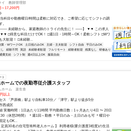
ライ 教師管理部
円～17,200円
ト
担当科目や勤務曜日/時間は柔軟に対応でき、ご希望に応じてシフトの調
す。
【―― 未経験から、家庭教師のトライの先生に！ ――】 ▼▼ この求人
！ ▼▼ □得意な科目だけでOK！ □週1日・1時間～OK！柔軟シフト □Wワ
大歓迎！ □未経験...
副業・WワークOK
土日祝のみOK
主婦・主夫歓迎
シフト自由
平日のみOK
なし
経験不問
英語
未経験者歓迎
フルリモート
経験者歓迎
残業なし
研修あり
通費支給
シフト制
週4日以上OK
服装自由
ート
人ホームでの夜勤専従介護スタッフ
人ホーム 楽生舎
5円以上
セス 「芦原橋」駅より自転車10分／「津守」駅より徒歩5分
市西成区
 実働時間：1日あたり11時間 平均勤務日数：1ヶ月あたり4日 〜 20日
翌9:30（休憩2時間） ＊週1回～勤務 ＊平日のみ・土日のみも可 ＊曜日や
定もOK...
 定員30名の住宅型有料老人ホーム 】 利用者様(要介護度3程度)の生活