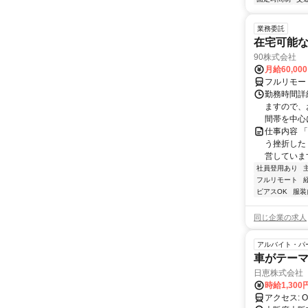
業務委託
在宅可能
90株式会社
月給60,00
フルリモー
勤務時間詳
ますので、お
間帯を中心に
仕事内容 
う挫折したく
営しています
社員登用あり
フルリモート
ピアスOK
服装
同じ企業の求人
アルバイト・パ
車がテー
日恵株式会社
時給1,30
ア