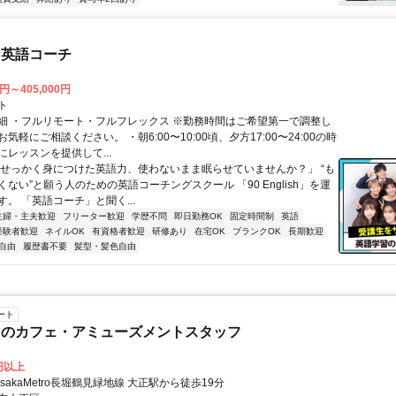
な英語コーチ
0円～405,000円
ト
細 ・フルリモート・フルフレックス ※勤務時間はご希望第一で調整し
気軽にご相談ください。 ・朝6:00〜10:00頃、夕方17:00〜24:00の時
レッスンを提供して...
「せっかく身につけた英語力、使わないまま眠らせていませんか？」 “も
ない”と願う人のための英語コーチングスクール 「90 English」を運
。 「英語コーチ」と聞く...
主婦・主夫歓迎
フリーター歓迎
学歴不問
即日勤務OK
固定時間制
英語
経験者歓迎
ネイルOK
有資格者歓迎
研修あり
在宅OK
ブランクOK
長期歓迎
自由
履歴書不要
髪型・髪色自由
ート
マのカフェ・アミューズメントスタッフ
0円以上
クセス: OsakaMetro長堀鶴見緑地線 大正駅から徒歩19分