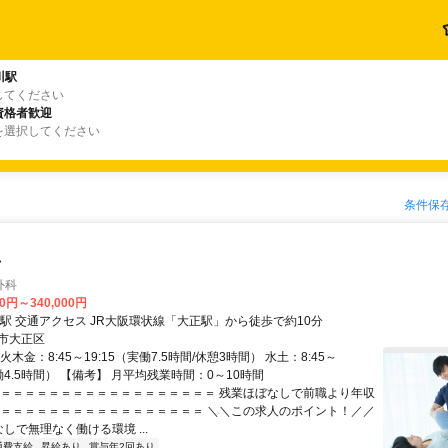
川駅
してください
資格者歓迎
を選択してください
条件保
士
外科
00円～340,000円
最寄駅 大正駅 交通アクセス JR大阪環状線「大正駅」から徒歩で約10分
市大正区
火木金：8:45～19:15（実働7.5時間/休憩3時間） 水土：8:45～
実働4.5時間） 【備考】 月平均残業時間：0～10時間
＝＝＝＝＝＝＝＝＝＝＝＝＝＝＝＝＝＝＝ 残業ほぼなしで前職より年収
＝＝＝＝＝＝＝＝＝＝＝＝＝＝＝＝＝＝ ＼＼この求人のポイント！／／
しで無理なく働ける環境 ...
通費支給
昇給あり
賞与年2回あり