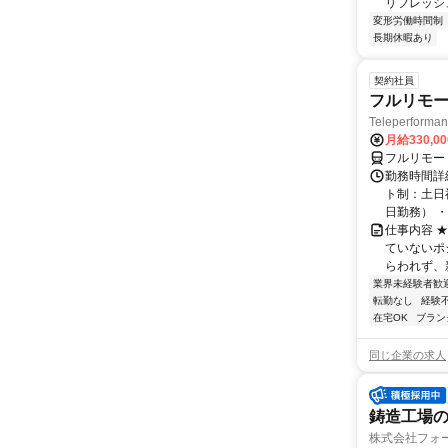
リフレッシュ
変形労働時間制
長期休暇あり
契約社員
フルリモー
Teleperform
月給330,0
フルリモー
勤務時間詳
ト制：土日
日勤務） ・
仕事内容 
ていないポ
らわれず、新
業界未経験者歓
転勤なし
経験
在宅OK
ブラン
同じ企業の求人
鋳造工場
株式会社フォ