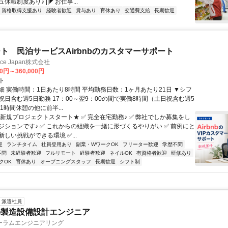
休暇制度あり♪ ||◤お仕事...
資格取得支援あり
経験者歓迎
賞与あり
育休あり
交通費支給
長期歓迎
ト 民泊サービスAirbnbのカスタマーサポート
ance Japan株式会社
00円～360,000円
ト
細 実働時間：1日あたり8時間 平均勤務日数：1ヶ月あたり21日 ▼シフ
祝日含む週5日勤務 17：00～翌9：00の間で実働8時間（土日祝含む週5
1時間休憩の他に前半...
★新規プロジェクトスタート★ ✅ 完全在宅勤務♪ ✅ 弊社でしか募集をし
ジションです♪ ✅ これからの組織を一緒に形づくるやりがい ✅ 前例にと
しい挑戦ができる環境 ✅...
迎
ランチタイム
社員登用あり
副業・WワークOK
フリーター歓迎
学歴不問
不問
未経験者歓迎
フルリモート
経験者歓迎
ネイルOK
有資格者歓迎
研修あり
クOK
育休あり
オープニングスタッフ
長期歓迎
シフト制
派遣社員
の製造設備設計エンジニア
ーラムエンジニアリング