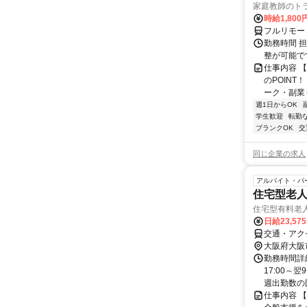
家庭教師のト
時給1,800
フルリモー
勤務時間 
整が可能で
仕事内容 
のPOINT
ーク・副業も
週1日からOK
学生歓迎
転勤
ブランクOK
交
同じ企業の求人
アルバイト・パ
住宅型老
住宅型有料老
日給23,57
交通・アク
大阪府大阪
勤務時間詳細
17:00～
週出勤数の固
仕事内容 【