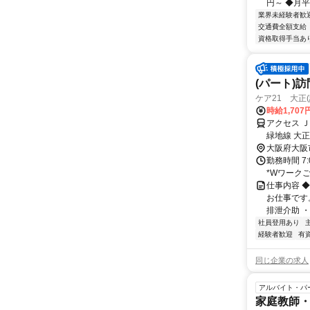
円～ ◆月平均
業界未経験者歓
交通費全額支給
資格取得手当あ
(パート)
ケア21 大正
時給1,707
アクセス Ｊ
緑地線 大
「大正」駅
大阪府大阪
勤務時間 7
*Wワーク
仕事内容 
お仕事です
排泄介助 ・通
社員登用あり
経験者歓迎
有
同じ企業の求人
アルバイト・パ
家庭教師・