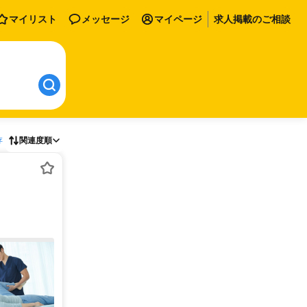
マイリスト
メッセージ
マイページ
求人掲載のご相談
存
関連度順