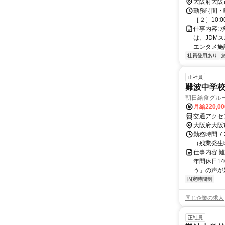
大阪府大阪
勤務時間・曜
［２］10:0
仕事内容: 
は、JDM
エンタメ施設
社員登用あり
正社員
難波中学校
朝日給食グル
月給220,0
交通アクセ
大阪府大阪
勤務時間 7
（残業発生
仕事内容 
年間休日1
う」の声が
固定時間制
同じ企業の求人
正社員