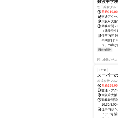
難波中学校
朝日給食グル
月給210,0
交通アクセ
大阪府大阪
勤務時間 7
（残業発生
仕事内容 
年間休日1
う」の声が
固定時間制
同じ企業の求人
正社員
スーパー
株式会社マル
月給255,0
交通・アク
大阪府大阪
勤務時間詳細
16:30/8
仕事内容 
イデアを活