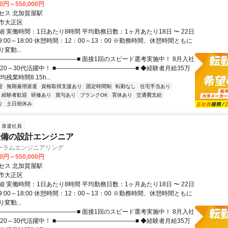
00円～550,000円
セス 北加賀屋駅
市大正区
 実働時間：1日あたり8時間 平均勤務日数：1ヶ月あたり18日 〜 22日
:00～18:00 休憩時間：12：00～13：00 ※勤務時間、休憩時間ともに
変動...
■―――――――――――――■ 面接1回のスピード選考実施中！ 8月入社
20～30代活躍中！ ■―――――――――――――■ ◆経験者月給35万
残業時間8.15h...
迎
無期雇用派遣
資格取得支援あり
固定時間制
転勤なし
住宅手当あり
経験者歓迎
研修あり
賞与あり
ブランクOK
育休あり
交通費支給
り
土日祝休み
派遣社員
設備の設計エンジニア
ーラムエンジニアリング
00円～550,000円
セス 北加賀屋駅
市大正区
 実働時間：1日あたり8時間 平均勤務日数：1ヶ月あたり18日 〜 22日
:00～18:00 休憩時間：12：00～13：00 ※勤務時間、休憩時間ともに
変動...
■―――――――――――――■ 面接1回のスピード選考実施中！ 8月入社
20～30代活躍中！ ■―――――――――――――■ ◆経験者月給35万