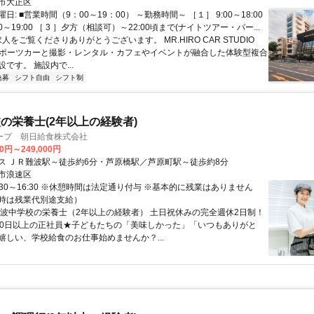
市大正区
日: ■営業時間（9：00～19：00） ～勤務時間～ ［１］ 9:00～18:00
0～19:00 ［ 3 ］夕方（相談可）～22:00頃まで(ナイトツアー・バー...
求人をご覧くださりありがとうございます。 MR.HIRO CAR STUDIO
スポーツカーと撮影・レンタル・カフェやイベントが融合した体験型複合
です。 施設内で...
急募
シフト自由
シフト制
の栄養士(2年以上の経験者)
ープ 朝日給食株式会社
00円～249,000円
ス ＪＲ難波駅～徒歩約6分・芦原橋駅／芦原町駅～徒歩約8分
市浪速区
:30～16:30 ※休憩時間は法定通り付与 ※基本的に残業はありません
時は残業代別途支給）
難波中学校の栄養士（2年以上の経験者） 土日祝休みの完全週休2日制！
40日以上の正社員★子どもたちの「美味しかった」「いつもありがと
嬉しい、学校給食のお仕事始めませんか？...