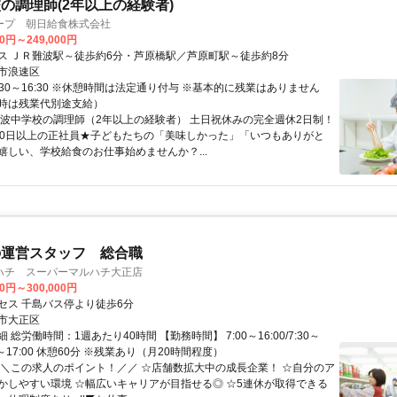
の調理師(2年以上の経験者)
ープ 朝日給食株式会社
00円～249,000円
ス ＪＲ難波駅～徒歩約6分・芦原橋駅／芦原町駅～徒歩約8分
市浪速区
:30～16:30 ※休憩時間は法定通り付与 ※基本的に残業はありません
時は残業代別途支給）
難波中学校の調理師（2年以上の経験者） 土日祝休みの完全週休2日制！
40日以上の正社員★子どもたちの「美味しかった」「いつもありがと
嬉しい、学校給食のお仕事始めませんか？...
の運営スタッフ 総合職
ハチ スーパーマルハチ大正店
00円～300,000円
セス 千島バス停より徒歩6分
市大正区
 総労働時間：1週あたり40時間 【勤務時間】 7:00～16:00/7:30～
:00～17:00 休憩60分 ※残業あり（月20時間程度）
＼＼この求人のポイント！／／ ☆店舗数拡大中の成長企業！ ☆自分のア
かしやすい環境 ☆幅広いキャリアが目指せる◎ ☆5連休が取得できる