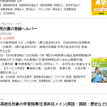
残業時間8.15h...
迎
無期雇用派遣
資格取得支援あり
固定時間制
転勤なし
住宅手当あり
経験者歓迎
研修あり
賞与あり
ブランクOK
育休あり
交通費支給
り
土日祝休み
アルバイト・パート
訪問介護の登録ヘルパー
(訪問介護)
円～2,104円
Ｒ大阪環状線 大正（大阪府）1番口徒歩約14分、OsakaMetro長堀鶴見
正（大阪府）1番口徒歩約14分、南海汐見橋線 木津川徒歩約19分 各線
から徒歩約14分
市大正区
:00～19:00(希望制) *1日1時間～OK *曜日や時間帯の相談,短時間勤務OK
ご希望の方で,現職と当社勤務が 計週40時間以内であれば勤務可能。
◆- 仕事内容 -◆ 利用者様のご自宅に訪問をして、 在宅生活の支援をする
。 【サービス内容】 ◆身体介護 ・起床介助 ・食事介助 ・入浴介助 ・
院介助 など ...
主婦・主夫歓迎
60代も応募可
資格取得支援あり
フリーター歓迎
職場見学可
資格者歓迎
研修あり
ブランクOK
交通費支給
シフト制
履歴書不要
ート
高校生対象の学習指導/文系科目メイン(英語・国語・歴史など)