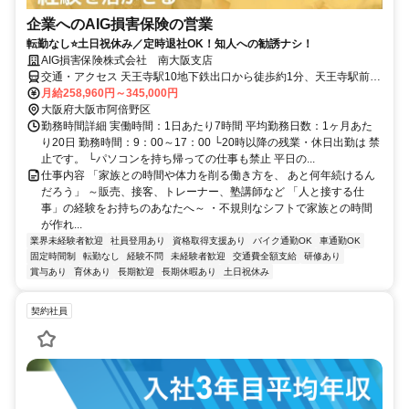
企業へのAIG損害保険の営業
転勤なし⭐土日祝休み／定時退社OK！知人への勧誘ナシ！
AIG損害保険株式会社 南大阪支店
交通・アクセス 天王寺駅10地下鉄出口から徒歩約1分、天王寺駅前駅
出口2出口から徒歩約1分
月給258,960円～345,000円
大阪府大阪市阿倍野区
勤務時間詳細 実働時間：1日あたり7時間 平均勤務日数：1ヶ月あた
り20日 勤務時間：9：00～17：00 └20時以降の残業・休日出勤は 禁
止です。 └パソコンを持ち帰っての仕事も禁止 平日の...
仕事内容 「家族との時間や体力を削る働き方を、 あと何年続けるん
だろう」 ～販売、接客、トレーナー、塾講師など 「人と接する仕
事」の経験をお持ちのあなたへ～ ・不規則なシフトで家族との時間
が作れ...
業界未経験者歓迎
社員登用あり
資格取得支援あり
バイク通勤OK
車通勤OK
固定時間制
転勤なし
経験不問
未経験者歓迎
交通費全額支給
研修あり
賞与あり
育休あり
長期歓迎
長期休暇あり
土日祝休み
契約社員