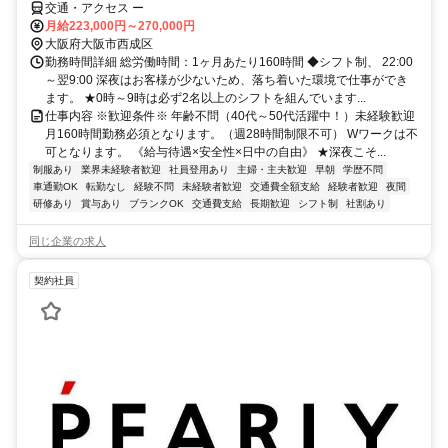
交通・アクセス ー
月給223,000円～270,000円
大阪府大阪市西成区
勤務時間詳細 総労働時間：1ヶ月あたり160時間 ◆シフト制、 22:00
～翌9:00 深夜はお客様が少ないため、落ち着いた環境で仕事ができ
ます。 ★0時～9時は必ず2名以上のシフトを組んでいます...
仕事内容 ※歓迎条件※ 年齢不問（40代～50代活躍中！）未経験歓迎
月160時間勤務必須となります。（週28時間制限不可） Wワークは不
可となります。 《給与待遇×安全性×日中の自由》 ★深夜こそ...
制服あり
業界未経験者歓迎
社員登用あり
主婦・主夫歓迎
早朝
学歴不問
車通勤OK
転勤なし
経験不問
未経験者歓迎
交通費全額支給
経験者歓迎
夜間
研修あり
賞与あり
ブランクOK
交通費支給
長期歓迎
シフト制
社割あり
同じ企業の求人
契約社員