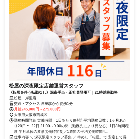
松屋の深夜限定店舗運営スタッフ
《転居を伴う転勤なし》深夜手当・正社員登用可｜21時以降勤務
松屋 岸里店
交通・アクセス 岸里駅から徒歩1分
月給245,000円～275,000円
大阪府大阪市西成区
勤務時間詳細 実働時間：1日あたり8時間 平均勤務日数：1ヶ月あた
り20日 〜 22日 21:00～9:00の間（勤務先により異なる）1日8時間程
度 半月単位の変形労働時間制／1週間の平均労働時間4...
仕事内容 ＼ 深夜限定スタッフ募集 ／ 牛めし「松屋」で 安定して長