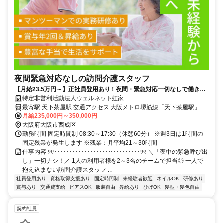
夜間緊急対応なしの訪問介護スタッフ
【月給23.5万円～】正社員登用あり！夜間・緊急対応一切なしで働きや
すさバツグン！
特定非営利活動法人ウェルネット虹家
最寄駅 天下茶屋駅 交通アクセス 大阪メトロ堺筋線「天下茶屋駅」よ
り徒歩3分 南海電鉄本線「天下茶屋駅」より徒歩3分 阪堺電気軌道阪
月給235,000円～350,000円
大阪府大阪市西成区
堺線「北天下茶屋駅」より徒歩3分 ✓交通費支給 ✓駅近5分以内
勤務時間 固定時間制 08:30～17:30（休憩60分） ※週3日は1時間の
固定残業が発生します ※残業：月平均21～30時間
仕事内容 ୨୧･････････････････････････････୨୧ ＼「夜中の緊急呼び出
し」一切ナシ！／ 1人の利用者様を2～3名のチームで担当◎ 一人で
抱え込まない訪問介護スタッフ ...
社員登用あり
資格取得支援あり
固定時間制
未経験者歓迎
ネイルOK
研修あり
賞与あり
交通費支給
ピアスOK
服装自由
昇給あり
ひげOK
髪型・髪色自由
契約社員