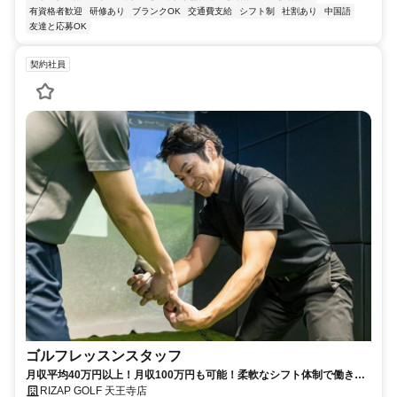
有資格者歓迎
研修あり
ブランクOK
交通費支給
シフト制
社割あり
中国語
友達と応募OK
契約社員
ゴルフレッスンスタッフ
月収平均40万円以上！月収100万円も可能！柔軟なシフト体制で働きや
すさ◎充実の研修で未経験からでも始められるゴルフインストラクタ
RIZAP GOLF 天王寺店