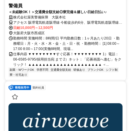
警備員
＜未経験OK！＞交通費全額支給◎寮完備＆嬉しい日給日払い♪
株式会社渥美警備保障 大阪本社
アクセス 阪堺電気軌道阪堺線 今船徒歩約6分、阪堺電気軌道阪堺線
今池（大阪府）徒歩約8分、OsakaMetro堺筋線 動物園前9番口徒歩約
日給10,000円～12,500円
9分
大阪府大阪市西成区
勤務時間 実働時間：8時間/日 平均勤務日数：1ヶ月あたり20日 ・勤
務曜日：月・火・水・木・金・土・日・祝 ・勤務時間： [1] 08:00～
17:00 8:00～17:00(実働8時間、現場...
仕事内容 ▼▼▼▼▼▼▼▼すぐ応募！▼▼▼▼▼▼▼▼ 1）電話：
06-6585-9795/採用担当宛 まで 2）ネット：「応募画面へ進む」をク
リック！ ▲▲▲▲▲▲▲▲▲▲▲▲▲▲▲▲▲▲▲▲▲ ＜...
副業・WワークOK
学歴不問
交通費全額支給
研修あり
ブランクOK
シフト制
寮・社宅あり
契約社員