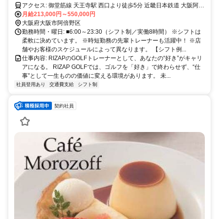
ー！！
アクセス: 御堂筋線 天王寺駅 西口より徒歩5分 近畿日本鉄道 大阪阿部
野橋駅 西口改札より徒歩3分
月給213,000円～550,000円
大阪府大阪市阿倍野区
勤務時間・曜日: ■6:00～23:30（シフト制／実働8時間） ※シフトは
柔軟に決めています。 ※時短勤務の先輩トレーナーも活躍中！ ※店
舗やお客様のスケジュールによって異なります。 【シフト例...
仕事内容: RIZAPのGOLFトレーナーとして、あなたの“好き”がキャリ
アになる。 RIZAP GOLFでは、ゴルフを「好き」で終わらせず、“仕
事”として一生ものの価値に変える環境があります。 未...
社員登用あり
交通費支給
シフト制
契約社員