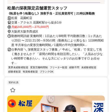
松屋の深夜限定店舗運営スタッフ
《転居を伴う転勤なし》深夜手当・正社員登用可｜21時以降勤務
松屋 花園町店
交通・アクセス 花園町駅から徒歩1分
月給245,000円～275,000円
大阪府大阪市西成区
勤務時間詳細 実働時間：1日あたり8時間 平均勤務日数：1ヶ月あた
り20日 〜 22日 21:00～9:00の間（勤務先により異なる）1日8時間程
度 半月単位の変形労働時間制／1週間の平均労働時間4...
仕事内容 ＼ 深夜限定スタッフ募集 ／ 牛めし「松屋」で 安定して長
く働きませんか？ 「昼間の時間を有効活用したい」 「人混みが少な
い時間帯で働きたい」 そんな方にピッタリのお仕事です◎ お任せ
す...
業界未経験者歓迎
変形労働時間制
フリーター歓迎
経験不問
未経験者歓迎
経験者歓迎
有資格者歓迎
ブランクOK
契約社員