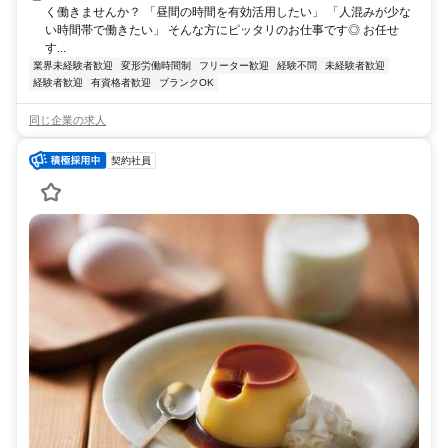
く働きませんか？ 「昼間の時間を有効活用したい」 「人混みが少な
い時間帯で働きたい」 そんな方にピッタリのお仕事です◎ お任せ
す...
業界未経験者歓迎
変形労働時間制
フリーター歓迎
経験不問
未経験者歓迎
経験者歓迎
有資格者歓迎
ブランクOK
同じ企業の求人
契約社員