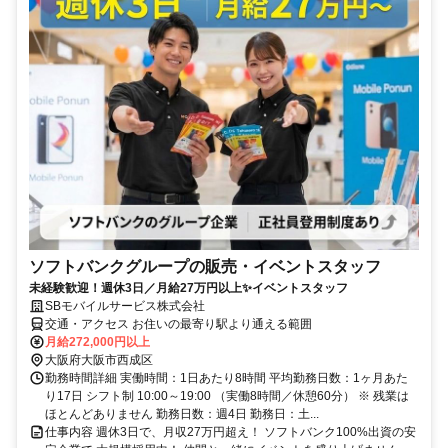
ソフトバンクグループの販売・イベントスタッフ
未経験歓迎！週休3日／月給27万円以上✨イベントスタッフ
SBモバイルサービス株式会社
交通・アクセス お住いの最寄り駅より通える範囲
月給272,000円以上
大阪府大阪市西成区
勤務時間詳細 実働時間：1日あたり8時間 平均勤務日数：1ヶ月あた
り17日 シフト制 10:00～19:00 （実働8時間／休憩60分） ※ 残業は
ほとんどありません 勤務日数：週4日 勤務日：土...
仕事内容 週休3日で、月収27万円超え！ ソフトバンク100%出資の安