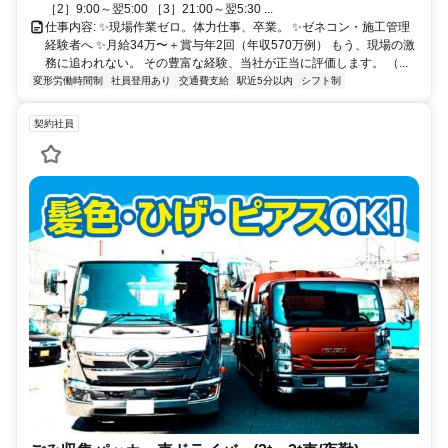
［2］9:00～翌5:00 ［3］21:00～翌5:30 ...
仕事内容: ✨現場作業ゼロ。体力仕事、卒業。 ✨ゼネコン・施工管理
経験者へ ✨月給34万〜＋賞与年2回（年収570万例） もう、現場の激
務に追われない。 その豊富な経験、当社が正当に評価します。 （...
変形労働時間制
社員登用あり
交通費支給
駅近5分以内
シフト制
契約社員