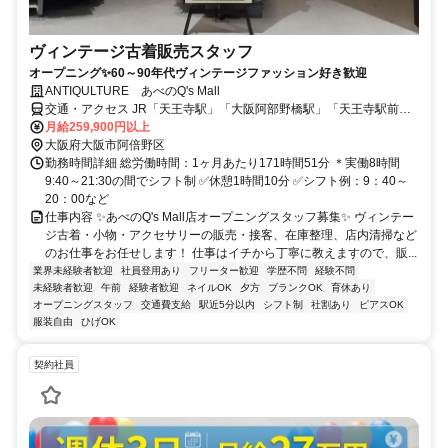
ヴィンテージ古着販売スタッフ
オープニング✨60～90年代ヴィンテージファッション好き歓迎
ANTIQULTURE あべのQ's Mall
交通・アクセス JR「天王寺駅」「大阪阿部野橋駅」「天王寺駅前
駅」「阿倍野駅」より徒歩5分
月給259,900円以上
大阪府大阪市阿倍野区
勤務時間詳細 総労働時間：1ヶ月あたり171時間51分 ＊実働8時間
9:40～21:30の間でシフト制 ✅休憩1時間10分 ✅シフト例：9：40～
20：00など
仕事内容 ✨あべのQ's Mall店オープニングスタッフ募集✨ ヴィンテー
ジ古着・小物・アクセサリーの販売・接客、在庫整理、店内清掃など
のお仕事をお任せします！ 仕事はイチから丁寧に教えますので、販...
業界未経験者歓迎
社員登用あり
フリーター歓迎
学歴不問
経験不問
未経験者歓迎
午前
経験者歓迎
ネイルOK
夕方
ブランクOK
育休あり
オープニングスタッフ
交通費支給
駅近5分以内
シフト制
社割あり
ピアスOK
服装自由
ひげOK
契約社員