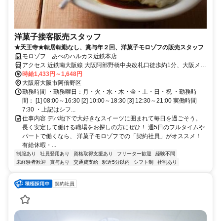
洋菓子接客販売スタッフ
★天王寺★転居転勤なし、賞与年２回、洋菓子モロゾフの販売スタッフ
モロゾフ あべのハルカス近鉄本店
アクセス 近鉄南大阪線 大阪阿部野橋中央改札口徒歩約1分、大阪メト
ロ谷町線 天王寺9番口徒歩約2分、大阪メトロ御堂筋線 天王寺9番口
時給1,433円～1,648円
徒歩約2分
大阪府大阪市阿倍野区
勤務時間 ・勤務曜日：月・火・水・木・金・土・日・祝 ・勤務時
間： [1] 08:00～16:30 [2] 10:00～18:30 [3] 12:30～21:00 実働時間
7:30 ・上記はシフ...
仕事内容 デパ地下で大好きなスイーツに囲まれて毎日を過ごそう。
長く安定して働ける職場をお探しの方にぜひ！ 週5日のフルタイムや
パートで働くなら、 洋菓子モロゾフでの「契約社員」がオススメ！
有給休暇・...
制服あり
社員登用あり
資格取得支援あり
フリーター歓迎
経験不問
未経験者歓迎
賞与あり
交通費支給
駅近5分以内
シフト制
社割あり
契約社員