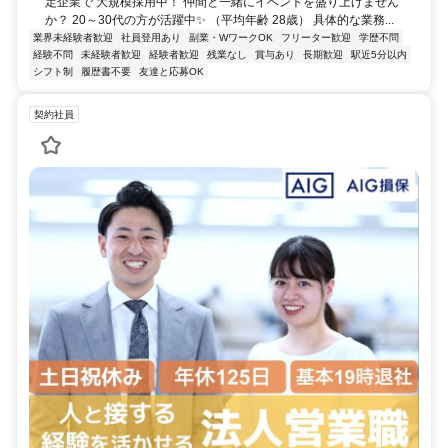
定企業で 大規模採用中！ 仲間と一緒にイベントを盛り上げません
か？ 20～30代の方が活躍中✨ （平均年齢 28歳） 具体的な業務...
業界未経験者歓迎
社員登用あり
副業・WワークOK
フリーター歓迎
学歴不問
経験不問
未経験者歓迎
経験者歓迎
残業なし
賞与あり
長期歓迎
駅近5分以内
シフト制
履歴書不要
友達と応募OK
契約社員