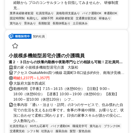
経験から プロのコンサルタントを目指してみませんか。 研修制度
充...
業界未経験者歓迎
社員登用あり
資格取得支援あり
バイク通勤OK
車通勤OK
固定時間制
転勤なし
経験不問
未経験者歓迎
交通費全額支給
研修あり
賞与あり
育休あり
長期歓迎
長期休暇あり
土日祝休み
契約社員
小規模多機能型居宅介護の介護職員
週２・３日からの扶養内勤務や夜勤専門などの相談も可能！正社員同等
の研修や福利厚生あり♪
愛の家 小規模多機能型居宅介護 大阪松
アクセス OsakaMetro四つ橋線 花園町3-B口徒歩約6分、南海汐見橋線
西天下茶屋徒歩約8分、南海本線 天下茶屋西口徒歩約10分 大阪メト
時給1,237円～1,357円
ロ四つ橋線「花園町」徒歩5分
大阪府大阪市西成区
勤務時間 【早番】7:15～16:15（休憩60分） 【日勤】9:00～
18:00（休憩60分） 【遅番】10:00～19:00（休憩60分） 【夜勤】
16:00～翌10:00（休憩120分） シフ...
仕事内容 「通い・泊まり・訪問」の3つのサービスで、住み慣れた自
宅での生活を支えるお仕事です。食事の準備や掃除、お喋りなど、状
況に合わせて柔軟に関わります。日頃の家事スキルが誰かの安心に。
少人数制なの...
社員登用あり
60代も応募可
バイク通勤OK
職場見学可
賞与あり
ブランクOK
交通費支給
シフト制
社割あり
服装自由
髪型・髪色自由