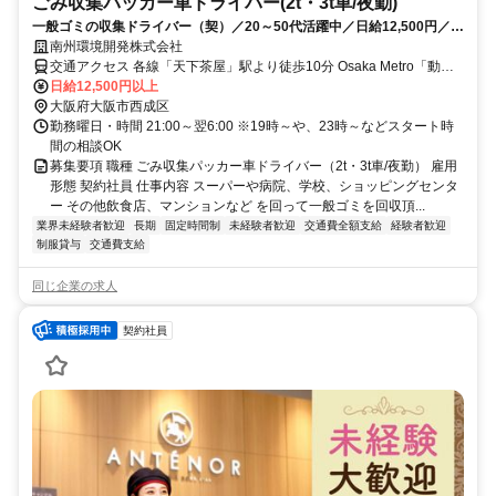
ごみ収集パッカー車ドライバー(2t・3t車/夜勤)
一般ゴミの収集ドライバー（契）／20～50代活躍中／日給12,500円／現
金日払い制度あり／車通勤可
南州環境開発株式会社
交通アクセス 各線「天下茶屋」駅より徒歩10分 Osaka Metro「動物
園前」駅より徒歩6分
日給12,500円以上
大阪府大阪市西成区
勤務曜日・時間 21:00～翌6:00 ※19時～や、23時～などスタート時
間の相談OK
募集要項 職種 ごみ収集パッカー車ドライバー（2t・3t車/夜勤） 雇用
形態 契約社員 仕事内容 スーパーや病院、学校、ショッピングセンタ
ー その他飲食店、マンションなど を回って一般ゴミを回収頂...
業界未経験者歓迎
長期
固定時間制
未経験者歓迎
交通費全額支給
経験者歓迎
制服貸与
交通費支給
同じ企業の求人
契約社員