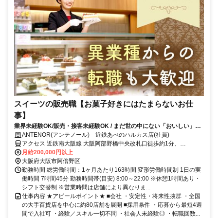
スイーツの販売職【お菓子好きにはたまらないお仕
事】
業界未経験OK/販売・接客未経験OK / まだ世の中にない「おいしい」
を、一緒につくりませんか？
ANTENOR(アンテノール) 近鉄あべのハルカス店(社員)
アクセス 近鉄南大阪線 大阪阿部野橋中央改札口徒歩約1分、
OsakaMetro谷町線 天王寺9番口徒歩約1分、OsakaMetro御堂筋線 天
月給200,000円以上
王寺9番口徒歩約1分 各線天王寺駅、近鉄阿倍野からすぐ
大阪府大阪市阿倍野区
勤務時間 総労働時間：1ヶ月あたり163時間 変形労働時間制 1日の実
働時間 7時間45分 勤務時間帯(目安) 8:00～22:00 ※休憩1時間あり・
シフト交替制 ※営業時間は店舗により異なりま...
仕事内容 ★アピールポイント★ ■会社 ・安定性・将来性抜群 ・全国
の大手百貨店を中心に約80店舗を展開 ■採用条件 ・応募から最短4週
間で入社可 ・経験／スキル一切不問 ・社会人未経験◎ ・転職回数...