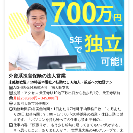
外資系損害保険の法人営業
未経験歓迎／19時基本退社／転勤なし★知人・親戚への勧誘ナシ
AIG損害保険株式会社 南大阪支店
交通・アクセス 天王寺駅10地下鉄出口から徒歩約1分、天王寺駅前駅
出口2出口から徒歩約1分
月給258,960円～345,000円
大阪府大阪市阿倍野区
勤務時間詳細 実働時間：1日あたり7時間 平均勤務日数：1ヶ月あた
り20日 勤務時間：9：00～17：00 └20時以降の残業・休日出勤は 禁
止です。 └パソコンを持ち帰っての仕事も禁止 平日の...
仕事内容 「頑張りが、 もう少し給与に返ってきてもいい気がする。
そう思ったこと、ありませんか？」 世界最大級のAIGグループで、未