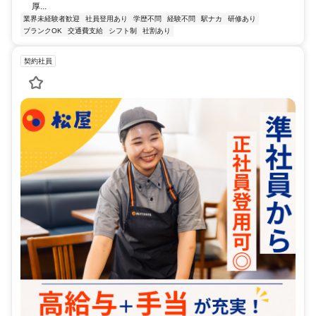
厚...
業界未経験者歓迎
社員登用あり
学歴不問
経験不問
駅ナカ
研修あり
ブランクOK
交通費支給
シフト制
社割あり
契約社員