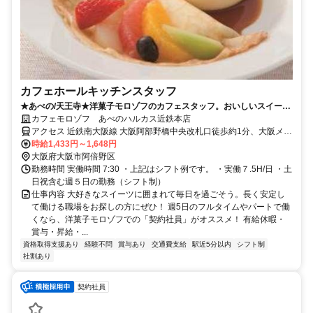
カフェホールキッチンスタッフ
★あべの/天王寺★洋菓子モロゾフのカフェスタッフ。おいしいスイーツ
に囲まれて毎日を過ごそう。9:00～20:30で実働7.5時間のシフト制
カフェモロゾフ あべのハルカス近鉄本店
アクセス 近鉄南大阪線 大阪阿部野橋中央改札口徒歩約1分、大阪メト
ロ御堂筋線 天王寺9番口徒歩約2分、大阪メトロ谷町線 天王寺9番口
時給1,433円～1,648円
徒歩約2分
大阪府大阪市阿倍野区
勤務時間 実働時間 7:30 ・上記はシフト例です。 ・実働７.5H/日 ・土
日祝含む週５日の勤務（シフト制）
仕事内容 大好きなスイーツに囲まれて毎日を過ごそう。長く安定し
て働ける職場をお探しの方にぜひ！ 週5日のフルタイムやパートで働
くなら、洋菓子モロゾフでの「契約社員」がオススメ！ 有給休暇・
賞与・昇給・...
資格取得支援あり
経験不問
賞与あり
交通費支給
駅近5分以内
シフト制
社割あり
契約社員