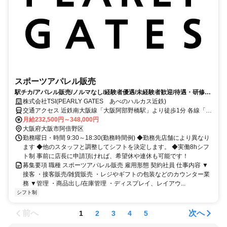
スポーツアパレル販売
駅チカ/アパレル販売/ノルマなし/経験者優遇/未経験者歓迎/待遇・研修制
度充実/社保完備
株式会社TSI(PEARLY GATES あべのハルカス近鉄)
交通アクセス 近鉄南大阪線「大阪阿部野橋駅」より徒歩1分 各線「天
王寺駅」より徒歩1分 阪堺電気軌道上町線「天王寺駅前駅」より徒歩
月給232,500円～348,000円
2分
大阪府大阪市阿倍野区
勤務曜日・時間 9:30～18:30(勤務時間例) ◆勤務先店舗により異なり
ます ◆他のスタッフと調整してシフトを決定します。 ◆実働8hシフ
ト制 事前に店長に申請頂ければ、希望休や連休も可能です！
募集要項 職種 スポーツアパレル販売 雇用形態 契約社員 仕事内容 ▼
接客 ・接客販売/雑貨販売 ・レジやギフトの包装などのカウンター業
務 ▼管理 ・商品出し/在庫管理 ・ディスプレイ、レイアウ...
シフト制
前へ
次へ
1
2
3
4
5