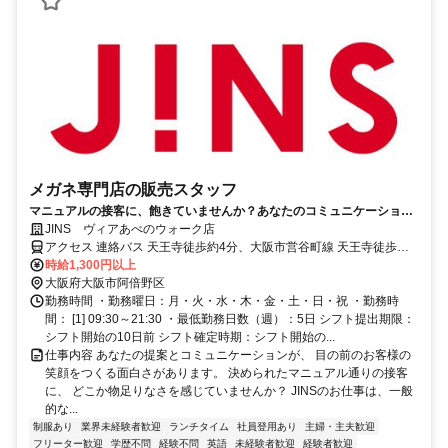
メガネ専門店の販売スタッフ
マニュアルの接客に、飽きていませんか？あなたのコミュニケーション
力・提案力を活かし、お客様の日常を変えるプロの接客へ。
JINS ヴィアあべのウォーク店
アクセス 連絡バス 天王寺徒歩約4分、大阪市営谷町線 天王寺徒歩約4
分、大阪市営御堂筋線 天王寺徒歩約4分 「天王寺駅前駅」徒歩2分
時給1,300円以上
大阪府大阪市阿倍野区
勤務時間 ・勤務曜日：月・火・水・木・金・土・日・祝 ・勤務時
間： [1] 09:30～21:30 ・最低勤務日数（週）：5日 シフト提出期限：
シフト開始の10日前 シフト確定時期：シフト開始の...
仕事内容 あなたの提案とコミュニケーションが、 目の前のお客様の
笑顔をつくる面白さがあります。 決められたマニュアル通りの接客
に、 どこか物足りなさを感じていませんか？ JINSのお仕事は、一般
的な...
制服あり
業界未経験者歓迎
ランチタイム
社員登用あり
主婦・主夫歓迎
フリーター歓迎
学歴不問
経験不問
英語
未経験者歓迎
経験者歓迎