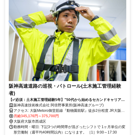
阪神高速道路の巡視・パトロール(土木施工管理経験
者)
【✅必須：土木施工管理経験5年】"50代から始めるセカンドキャリア"✨
夜勤中心｜想定年収600万｜現場作業無し｜年間休日120日以上✨
阪神高速技術株式会社 阿倍野事業所(阪神高速グループ)
アクセス: 大阪Metoro御堂筋線『動物園前駅』徒歩2分程度 JR大阪環
状線『新今宮駅』徒歩5分程度
月給345,176円～375,700円
大阪府大阪市西成区
勤務時間・曜日: 下記3つの時間帯が混ざったシフトで 1ヶ月単位の変
形労働制（週平均40時間以内）になります。 ［1］9:00～17:30