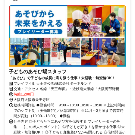
子どものあそび場スタッフ
「あそび」で子どもの成長に寄り添う仕事！未経験・無資格OK！
プレイヴィル 天王寺公園/株式会社ボーネルンド
交通・アクセス 各線「天王寺駅」・近鉄南大阪線「大阪阿部野橋
駅」
時給1,200円
大阪府大阪市天王寺区
勤務時間詳細 ◆勤務時間： 9:00～18:00 10:30～19:30 ※上記時間内
でのシフト制 （実働8時間／休憩1時間） ※11月～2月頃まで営業時
間が変動 （10:00～18:00） ◆勤務...
仕事内容 ◎子どもたちにあそび方を伝授する プレイリーダーの募
集！ 【この求人のポイント】 ◎子どもが好き！を活かせる仕事 ◎未
経験・無資格OK！ ◎子どもと直接遊びながら関われる ◎信頼関係が