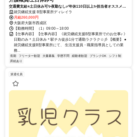
交通費支給⭐️土日休み可✨夜勤なし✅️年休110日以上✨担当者オススメ⭕️
研修支援有✨経験者優遇❗️駅チカ
就労継続支援 B型事業所ディレイラ
月給260,000円
大阪府大阪市西成区
【勤務時間】 （1）09:00～18:00
【仕事内容】 【仕事内容】 《就労継続支援B型事業所でのお仕事♪ 》
日勤のみ＊土日休み＊駅チカ徒歩1分で通勤ラクラク☆彡 【概要】 ●
就労継続支援B型事業所にて、 生活支援員・職業指導員としての業
務...
長期
フリーター歓迎
大量募集
学歴不問
経験者歓迎
ブランクOK
シフト制
昇給あり
派遣社員