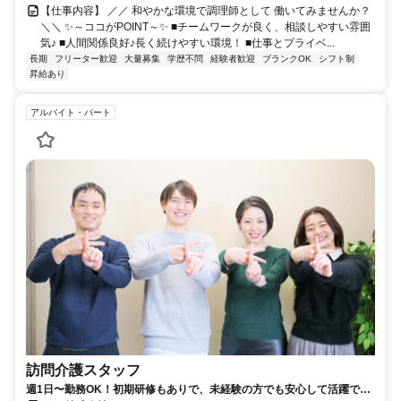
【仕事内容】 ／／ 和やかな環境で調理師として 働いてみませんか？
＼＼ ✨～ココがPOINT～✨ ■チームワークが良く、相談しやすい雰囲
気♪ ■人間関係良好♪長く続けやすい環境！ ■仕事とプライベ...
長期
フリーター歓迎
大量募集
学歴不問
経験者歓迎
ブランクOK
シフト制
昇給あり
アルバイト・パート
訪問介護スタッフ
週1日〜勤務OK！初期研修もありで、未経験の方でも安心して活躍でき