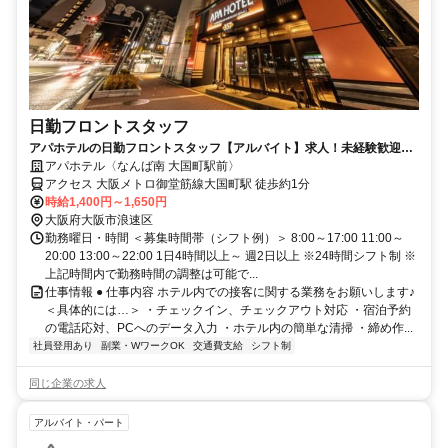
日勤フロントスタッフ
アパホテルの日勤フロントスタッフ【アルバイト】求人！未経験歓迎＆
研修充実で安心スタート
アパホテル〈なんば南 大国町駅前〉
アクセス 大阪メトロ御堂筋線大国町駅 徒歩約1分
時給1,400円～1,650円
大阪府大阪市浪速区
勤務曜日・時間 ＜募集時間帯（シフト例）＞ 8:00～17:00 11:00～
20:00 13:00～22:00 1日4時間以上～ 週2日以上 ※24時間シフト制 ※
上記時間内で勤務時間の調整は可能で...
仕事情報 ● 仕事内容 ホテル内での接客に関する業務をお願いします♪
＜具体的には…＞ ・チェックイン、チェックアウト対応 ・宿泊予約
の電話応対、PCへのデータ入力 ・ホテル内の簡単な清掃 ・締め作...
社員登用あり
副業・WワークOK
交通費支給
シフト制
同じ企業の求人
アルバイト・パート