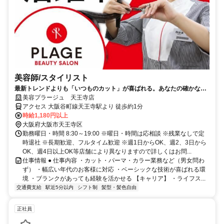
美容師/スタイリスト
最新トレンドよりも「いつものカット」が喜ばれる。あなたの確かな基
礎技術が活きる場所。
美容プラージュ 天王寺店
アクセス 大阪谷町線天王寺駅より 徒歩約1分
時給1,180円以上
大阪府大阪市天王寺区
勤務曜日・時間 8:30～19:00 ※曜日・時間は応相談 ※残業なしで定
時退社 ※長期歓迎、フルタイム歓迎 ※週1日からOK、週2、3日から
OK、週4日以上OK等店舗により異なりますので詳しくはお問...
仕事情報 ● 仕事内容 ・カット・パーマ・カラー業務など（男女問わ
ず） ・幅広い年代のお客様に対応 ・ベーシックな技術が喜ばれる環
境 ・ブランクがあっても経験を活かせる 【キャリア】 ・ライフス...
交通費支給
駅近5分以内
シフト制
髪型・髪色自由
正社員