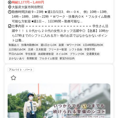
時給1,177円～1,400円
大阪府大阪市阿倍野区
勤務時間詳細 9～23時 ★週1日/1日3、4h～ＯＫ、 例）10時～13時、
14時～18時、18時～22時 ＊Ｗワーク・扶養内ＯＫ ＊フルタイム勤務
可能な方歓迎 ■週1日～、1日3時間～勤務可能な...
仕事内容 ＝＝＝＝＝＝＝＝＝＝＝＝＝＝＝＝＝＝＝＝＝ 学生さん活
躍中！！ １０代から２０代の女性スタッフ活躍中◎ 【急募】10時か
ら17時までのシフトに入れる方✨ 他のお店ではなかなかないポイン
トは働...
制服あり
扶養内勤務OK
週1日からOK
副業・WワークOK
1日4時間以内OK
土日祝のみOK
主婦・主夫歓迎
フリーター歓迎
シフト自由
学歴不問
平日のみOK
学生歓迎
未経験者歓迎
ネイルOK
ブランクOK
交通費支給
まかないあり
長期歓迎
フルタイム歓迎
駅近5分以内
アルバイト・パート