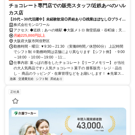
チョコレート専門店での販売スタッフ/近鉄あべのハル
カス店
【20代～30代活躍中】未経験歓迎◎昇給あり◎残業ほぼなし◎プライベ
ートとの両立ができます！
株式会社モンロワール
アクセス: ◆近鉄；あべの橋駅 ◆大阪メトロ 御堂筋線・谷町線；天王
寺駅 ◆JR；天王寺駅 給与: 月給 22.5 万～ ※交通費一部支給（月
月給225,000円以上
24,000円まで） ※経験やスキルを配慮して決定します ※昇給あり ※
大阪府大阪市阿倍野区
上記には一律手当を含みます ※1分単位で残業手当を 支給しています
勤務時間・曜日: ▼9:30～21:30 （実働8時間／休憩60分） 上記時間
【モデル月収例】 ■店長/245,000円～（手当含む） ■店長代
でシフト制 ※勤務時間は店舗により異なります 【シフト例】 ・9:00
理/220,000円～（手当含む） ■副店長/月給：215,000円～（手当含
～18:00 ・10:00～19:00 ・11:...
む） 【モデル年収例】 ■販売スタッフ/280万円（1年目） ■副店長・
仕事内容: 葉っぱの形をしたチョコレート【リーフメモリー】 が当社
店長サブ/290～320万（2年目） ■店長/360万～380万（3～5年目）
の大人気商品です♪ 人気チョコレート菓子の 接客販売・レジ・品出
し・ 商品のラッピング・在庫管理などを お願いします！ ★先輩ス...
急募
交通費支給
シフト制
昇給あり
正社員