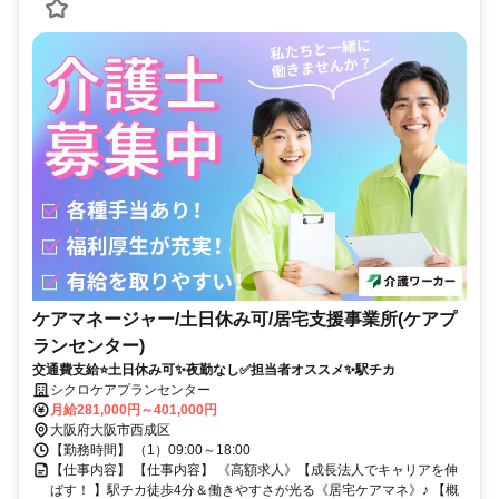
ケアマネージャー/土日休み可/居宅支援事業所(ケアプ
ランセンター)
交通費支給⭐️土日休み可✨夜勤なし✅️担当者オススメ✨駅チカ
シクロケアプランセンター
月給281,000円～401,000円
大阪府大阪市西成区
【勤務時間】 （1）09:00～18:00
【仕事内容】 【仕事内容】 《高額求人》【成長法人でキャリアを伸
ばす！ 】駅チカ徒歩4分＆働きやすさが光る《居宅ケアマネ》♪ 【概