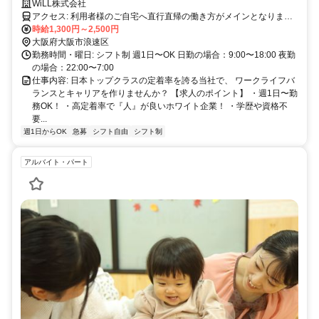
る環境です！
WiLL株式会社
アクセス: 利用者様のご自宅へ直行直帰の働き方がメインとなりま
す。
時給1,300円～2,500円
大阪府大阪市浪速区
勤務時間・曜日: シフト制 週1日〜OK 日勤の場合：9:00〜18:00 夜勤
の場合：22:00〜7:00
仕事内容: 日本トップクラスの定着率を誇る当社で、 ワークライフバ
ランスとキャリアを作りませんか？ 【求人のポイント】 ・週1日〜勤
務OK！ ・高定着率で『人』が良いホワイト企業！ ・学歴や資格不
要...
週1日からOK
急募
シフト自由
シフト制
アルバイト・パート