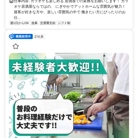
仕事内容: カラオケも楽しめる 居酒屋での業務をお願いします！ カラ
オケ居酒屋ならではの、 にぎやかでアットホームな雰囲気が魅力！
接客が好きな方や、楽しい雰囲気の中で 働きたい方にぴったりのお
仕...
週1日からOK
急募
交通費支給
シフト制
正社員