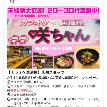
【カラオケ居酒屋】店舗スタッフ
カラオケ居酒屋ですが内容はほとんど普通の居酒屋です！カウンター越
しに料理とお酒を提供！平日・休日共に募集中です！シフト相談OK
カラオケ居酒屋 咲ちゃん
アクセス: ・大阪メトロ堺筋線 今池駅 徒歩3分 ・大阪メトロ御堂
筋線 動物園前駅 ・JR大阪環状線・南海電鉄 新今宮駅
時給1,400円以上
大阪府大阪市西成区
勤務時間・曜日: [平日] 15:00～22:00 [土日] 14:00～22:00 ・シフト制
・週1日～OK ・1日4時間～OK