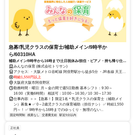
急募!乳児クラスの保育士/補助メイン/9時半か
ら/60310HA
補助メイン/9時半から16時まで/土日祝休み/担任・ピアノ・持ち帰り仕事
なし/60310HA
みんなの保育 (株式会社トリサン)
アクセス: ・大阪メトロ谷町線 阿倍野駅から徒歩5分 ・JR各線 天王寺
駅から徒歩7分
時給1,550円以上
大阪府大阪市阿倍野区
勤務時間・曜日: 月～金の間で週5日勤務 基本シフト：9:30～
16:00（実働6時間） 相談可：10:00～16:30／10 :30～17:30
仕事内容: ＞＞【急募！】限定1名＊乳児クラスの保育士（補助メイ
ン）募集★ ✅ 0～2歳児クラスの保育補助（担任ナシ） ✅ 時給1,550
円～！ ✅ 9時半から16時までのゆっくり・無理のない...
固定時間制
残業なし
交通費支給
駅近5分以内
正社員