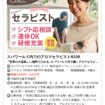
スパワールド内でのアロマセラピスト/6109
『世界の大温泉』に無料で入れる♪スパワールド内で働くアロマセラピス
ト！ダブルOKでタイパ良くプライベートも充実♪
スパワールドホテル&リゾート-株式会社リフレッシュセンター
アクセス: OSAKA METRO 御堂筋・堺筋線 ： 『動物園前駅』5番出口
よりすぐ JR環状線 ： 『新今宮駅』東出口よりすぐ 南海電車 ： 『新
時給2,840円～3,612円
今宮駅』より徒歩10分 阪堺電気軌道 ： 『新今宮駅前停留所』下車し
大阪府大阪市浪速区
てすぐ 近鉄電車 ： 『大阪阿部野橋駅』より徒歩15分
勤務時間・曜日: 【営業時間】 月・火・水・木・金・日 11:00〜20:00
※土曜日のみ23:00まで営業 施設の営業時間 8:00~深夜1:00 営業準
備:10:30～ 受付終了: 20時0...
仕事内容: ✅️ 世界の風呂文化を体験できる唯一無二の空間で働けるチ
ャンス！ Google口コミ★4.0（7,313件）の大人気施設「スパワール
ド ホテル＆リゾート」内で活躍する、アロマセラピストを...