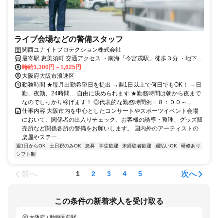
ライブ会場などの警備スタッフ
関西ユナイトプロテクション株式会社
最寄駅 恵美須町 交通アクセス ・南海「今宮戎駅」徒歩３分 ・地下鉄
堺筋線「恵美須町駅」１B出口 徒歩５分 ・地下鉄御堂筋線・四つ橋線
時給1,300円～1,625円
大阪府大阪市浪速区
「大国町駅」1番出口 徒歩６分 改札出口に掲示の周辺地図に当社掲載
勤務時間 ★毎月出勤希望日を提出 →週1日以上で何日でもOK！ →日
勤、夜勤、24時間… 自由に決められます ★勤務時間は朝から夜まで
なのでしっかり稼げます！ ◎代表的な勤務時間例＝８：００～...
仕事内容 大阪市内を中心としたコンサートやスポーツイベント会場
において、関係者の出入りチェック、お客様の誘導・整理、グッズ販
売所など関係各所の警備をお願いします。 国内外のアーティストの
楽屋やステー...
週1日からOK
土日祝のみOK
急募
学生歓迎
未経験者歓迎
週払いOK
研修あり
シフト制
前へ
次へ
1
2
3
4
5
この条件の新着求人を受け取る
大阪府 / 動物園前駅