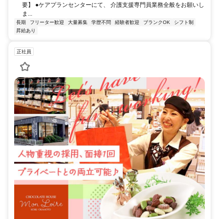
要】 ●ケアプランセンターにて、 介護支援専門員業務全般をお願いし
ま...
長期
フリーター歓迎
大量募集
学歴不問
経験者歓迎
ブランクOK
シフト制
昇給あり
正社員