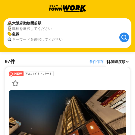
大阪府
動物園前駅
職種を選択してください
急募
キーワードを選択してください
97件
条件保存
関連度順
アルバイト・パート