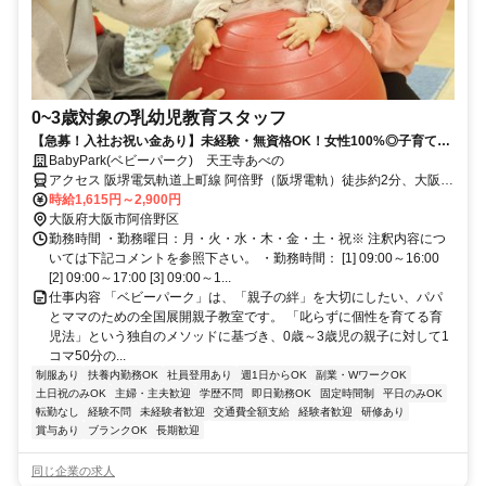
0~3歳対象の乳幼児教育スタッフ
【急募！入社お祝い金あり】未経験・無資格OK！女性100%◎子育て経
験活かせる乳幼児教育スタッフ
BabyPark(ベビーパーク) 天王寺あべの
アクセス 阪堺電気軌道上町線 阿倍野（阪堺電軌）徒歩約2分、大阪市
営谷町線 阿倍野（大阪市営）7番口徒歩約2分、近鉄南大阪線 大阪阿
時給1,615円～2,900円
部野橋南口徒歩約7分
大阪府大阪市阿倍野区
勤務時間 ・勤務曜日：月・火・水・木・金・土・祝※ 注釈内容につ
いては下記コメントを参照下さい。 ・勤務時間： [1] 09:00～16:00
[2] 09:00～17:00 [3] 09:00～1...
仕事内容 「ベビーパーク」は、「親子の絆」を大切にしたい、パパ
とママのための全国展開親子教室です。 「叱らずに個性を育てる育
児法」という独自のメソッドに基づき、0歳～3歳児の親子に対して1
コマ50分の...
制服あり
扶養内勤務OK
社員登用あり
週1日からOK
副業・WワークOK
土日祝のみOK
主婦・主夫歓迎
学歴不問
即日勤務OK
固定時間制
平日のみOK
転勤なし
経験不問
未経験者歓迎
交通費全額支給
経験者歓迎
研修あり
賞与あり
ブランクOK
長期歓迎
同じ企業の求人