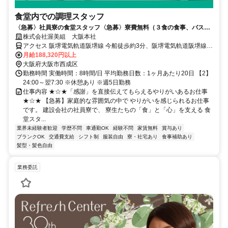
食堂内での調理スタッフ
〈急募〉社員寮の食堂スタッフ〈急募〉寮費無料（３食の食事、バス・
トイレ付）60歳以上のスタッフも活躍
株式会社渥美組 大阪本社
アクセス 阪堺電気軌道阪堺線 今船徒歩約3分、阪堺電気軌道阪堺線
今池（大阪府）徒歩約6分、阪堺電気軌道阪堺線 松田町徒歩約7分
月給188,320円以上
大阪府大阪市西成区
勤務時間 実働時間：8時間/日 平均勤務日数：1ヶ月あたり20日 【2】
24:00～翌7:30 ※休憩あり ※週5日勤務
仕事内容 ★☆★「感謝」を直接伝えてもらえるやりがいあるお仕事
★☆★ 【急募】家庭的な雰囲気の中で やりがいを感じられるお仕事
です。 建設会社の社員寮で、 寮生たちの「食」と「心」を支える 食
堂スタ...
業界未経験者歓迎
学歴不問
車通勤OK
経験不問
家賃無料
賞与あり
ブランクOK
交通費支給
シフト制
服装自由
寮・社宅あり
食事補助あり
髪型・髪色自由
業務委託