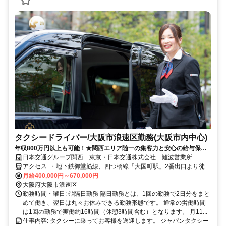
タクシードライバー/大阪市浪速区勤務(大阪市内中心)
年収800万円以上も可能！★関西エリア随一の集客力と安心の給与保証
で未経験から稼げる！
日本交通グループ関西 東京・日本交通株式会社 難波営業所
アクセス: ・地下鉄御堂筋線、四つ橋線「大国町駅」2番出口より徒歩
3分 ✅ マイカー（車・バイク）通勤：可
月給400,000円～670,000円
大阪府大阪市浪速区
勤務時間・曜日: ◎隔日勤務 隔日勤務とは、1回の勤務で2日分をまと
めて働き、翌日は丸々お休みできる勤務形態です。 通常の労働時間
は1回の勤務で実働約16時間（休憩3時間含む）となります。 月11...
仕事内容: タクシーに乗ってお客様を送迎します。 ジャパンタクシー