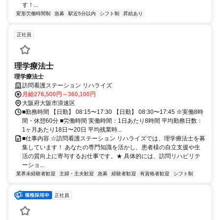
す！...
変形労働時間制
急募
駅近5分以内
シフト制
昇給あり
正社員
理学療法士
理学療法士
訪問看護ステーション リハライズ
月給276,500円～360,100円
大阪府大阪市浪速区
■勤務時間 【日勤】 08:15〜17:30 【日勤】 08:30〜17:45 ※実働8時
間・休憩60分 ■労働時間 実働時間：1日あたり8時間 平均勤務日数：
1ヶ月あたり18日〜20日 平均残業時...
■仕事内容 ☆訪問看護ステーション リハライズでは、理学療法士を募
集しています！ あなたの専門知識を活かし、患者様の自立支援や生
活の質向上に寄与するお仕事です。★ 具体的には、訪問リハビリテ
ーショ...
業界未経験者歓迎
主婦・主夫歓迎
急募
経験者歓迎
有資格者歓迎
シフト制
正社員