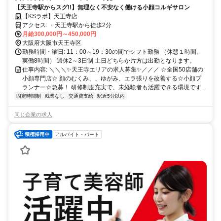
【天王寺駅からスグ!!】無理なく不安なく働ける小顔コルギサロン
【KSラボ】天王寺店
アクセス: ・天王寺駅から徒歩2分
月給300,000円～450,000円
大阪府大阪市天王寺区
勤務時間・曜日: 11：00～19：30の間でシフト勤務 （休憩１時間。
実働8時間） 週休2～3日制 土日どちらか片方は出勤となります。
仕事内容: ＼＼＼✨天王寺エリアの求人募集✨／／／ ☆全国50店舗の
小顔専門店☆ 顔のむくみ、、ゆがみ、エラ張りを改善する☆小顔プ
ランナー☆急募！ 研修制度充実で、未経験者も活躍できる環境です...
固定時間制
残業なし
交通費支給
駅近5分以内
同じ企業の求人
アルバイト・パート