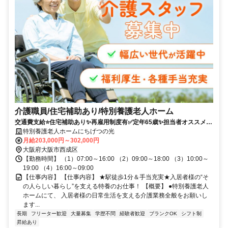
介護職員/住宅補助あり/特別養護老人ホーム
交通費支給⭐️住宅補助あり✨再雇用制度有✅️定年65歳✨担当者オススメ⭕️
研修支援有✨経験者優遇❗️駅チカ
特別養護老人ホームにちげつの光
月給203,000円～302,000円
大阪府大阪市西成区
【勤務時間】 （1）07:00～16:00 （2）09:00～18:00 （3）10:00～
19:00 （4）16:00～09:00
【仕事内容】 【仕事内容】 ★駅徒歩1分＆手当充実★入居者様の“そ
の人らしい暮らし”を支える特養のお仕事！ 【概要】 ●特別養護老人
ホームにて、 入居者様の日常生活を支える介護業務全般をお願いし
ます...
長期
フリーター歓迎
大量募集
学歴不問
経験者歓迎
ブランクOK
シフト制
昇給あり