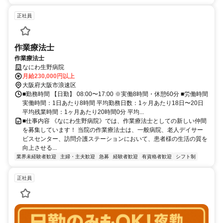
正社員
作業療法士
作業療法士
なにわ生野病院
月給230,000円以上
大阪府大阪市浪速区
■勤務時間 【日勤】 08:00〜17:00 ※実働8時間・休憩60分 ■労働時間
実働時間：1日あたり8時間 平均勤務日数：1ヶ月あたり18日〜20日
平均残業時間：1ヶ月あたり20時間0分 平均...
■仕事内容 《なにわ生野病院》では、作業療法士としての新しい仲間
を募集しています！ 当院の作業療法士は、一般病院、老人デイサー
ビスセンター、訪問介護ステーションにおいて、患者様の生活の質を
向上させる...
業界未経験者歓迎
主婦・主夫歓迎
急募
経験者歓迎
有資格者歓迎
シフト制
正社員