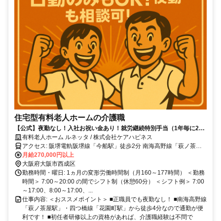
住宅型有料老人ホームの介護職
【公式】夜勤なし！入社お祝い金あり！就労継続特別手当（1年毎に2万
～14万円）あり！
有料老人ホーム ルネッタ / 株式会社ケアハピネス
アクセス: 阪堺電軌阪堺線「今船駅」徒歩2分 南海高野線「萩ノ茶屋
駅」徒歩4分 四つ橋線「花園町駅」徒歩4分
月給270,000円以上
大阪府大阪市西成区
勤務時間・曜日: 1ヵ月の変形労働時間制（月160～177時間） ＜勤務
時間＞ 7:00～20:00 の間でシフト制（休憩60分） ＜シフト例＞ 7:00
～17:00、8:00～17:00、...
仕事内容: ＜おススメポイント＞ ■正職員でも夜勤なし！ ■南海高野線
「萩ノ茶屋駅」・四つ橋線「花園町駅」から徒歩4分なので通勤が便
利です！ ■初任者研修以上の資格があれば、介護職経験は不問で