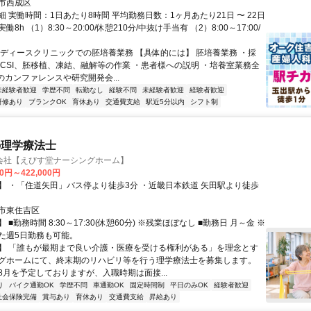
市西成区
 実働時間：1日あたり8時間 平均勤務日数：1ヶ月あたり21日 〜 22日
8h （1）8:30～20:00/休憩210分/中抜け手当有 （2）8:00～17:00/
レディースクリニックでの胚培養業務 【具体的には】 胚培養業務 ・採
ICSI、胚移植、凍結、融解等の作業 ・患者様への説明 ・培養室業務全
のカンファレンスや研究開発会...
未経験者歓迎
学歴不問
転勤なし
経験不問
未経験者歓迎
経験者歓迎
研修あり
ブランクOK
育休あり
交通費支給
駅近5分以内
シフト制
の理学療法士
会社【えびす堂ナーシングホーム】
00円～422,000円
】 ・「住道矢田」バス停より徒歩3分 ・近畿日本鉄道 矢田駅より徒歩
市東住吉区
 ■勤務時間 8:30～17:30(休憩60分) ※残業ほぼなし ■勤務日 月～金 ※
た週5日勤務も可能。
】 「誰もが最期まで良い介護・医療を受ける権利がある」を理念とす
グホームにて、終末期のリハビリ等を行う理学療法士を募集します。
8月を予定しておりますが、入職時期は面接...
り
バイク通勤OK
学歴不問
車通勤OK
固定時間制
平日のみOK
経験者歓迎
社会保険完備
賞与あり
育休あり
交通費支給
昇給あり