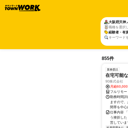
大阪府
天神
職種を選択
経験者・有
キーワード
855件
業務委託
在宅可能
90株式会社
月給60,00
フルリモー
勤務時間詳
ますので、お
間帯を中心に
仕事内容 
う挫折したく
営しています
社員登用あり