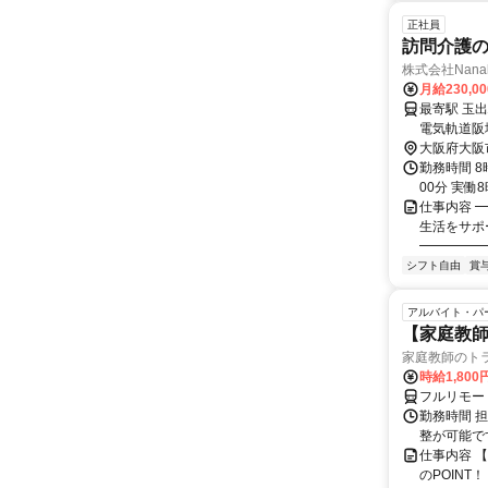
正社員
訪問介護
株式会社Nana
月給230,0
最寄駅 玉出駅 交通アクセス Osaka Metro四つ橋線 「玉出駅」（
電気軌道阪堺線「塚西
歩約9分）
大阪府大阪
勤務時間 8
00分 実働
仕事内容 
生活をサポ
━━━━━━
シフト自由
賞
アルバイト・パ
【家庭教師
家庭教師のト
時給1,800
フルリモー
勤務時間 
整が可能で
仕事内容 
のPOINT