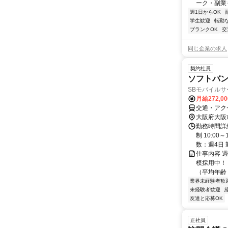
ーク・副業も
週1日からOK
学生歓迎
転勤
ブランクOK
交
同じ企業の求人
契約社員
ソフトバ
SBモバイル
月給272,0
交通・アク
大阪府大阪
勤務時間詳
制 10:0
数：週4日 
仕事内容 
模採用中！
（平均年齢 
業界未経験者歓
未経験者歓迎
友達と応募OK
正社員