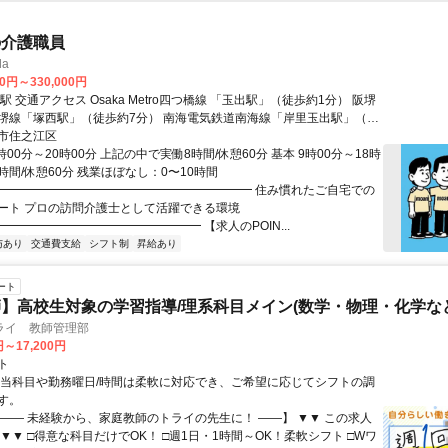
の介護職員
la
00円～330,000円
徒歩約1分） 阪堺
駅」（徒歩約7分） 南海電気鉄道南海線「岸里玉出駅」（徒
市住之江区
時00分～20時00分 上記の中で実働8時間/休憩60分 基本 9時00分～18時
8時間/休憩60分 残業ほぼなし：0〜10時間
━━━━━━━━━━━━━━━━━━━━━━ 住み慣れたご自宅での
ート プロの訪問介護士として活躍できる環境
━━━━━━━━━━━━━━━━ 【求人のPOIN...
与あり
交通費支給
シフト制
昇給あり
ート
】高校生対象の学習指導/理系科目メイン(数学・物理・化学など
ライ 教師管理部
円～17,200円
ト
担当科目や勤務曜日/時間は柔軟に対応でき、ご希望に応じてシフトの調
す。
【―― 未経験から、家庭教師のトライの先生に！ ――】 ▼▼ この求人
！ ▼▼ □得意な科目だけでOK！ □週1日・1時間～OK！柔軟シフト □Wワ