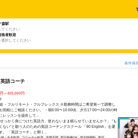
ノ森駅
してください
資格者歓迎
を選択してください
条件保
な英語コーチ
0円～405,000円
ト
細 ・フルリモート・フルフレックス ※勤務時間はご希望第一で調整し
気軽にご相談ください。 ・朝6:00〜10:00頃、夕方17:00〜24:00の時
レッスンを提供して...
「せっかく身につけた英語力、使わないまま眠らせていませんか？」 “も
ない”と願う人のための英語コーチングスクール 「90 English」を運
。 「英語コーチ」と聞く...
主婦・主夫歓迎
フリーター歓迎
学歴不問
即日勤務OK
固定時間制
英語