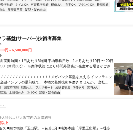
経験者歓迎
ネイルOK
有資格者歓迎
研修あり
在宅OK
ブランクOK
長期歓迎
自由
履歴書不要
髪型・髪色自由
フラ基盤(サーバー)技術者募集
子
000円～6,500,000円
ト
 実働時間：1日あたり8時間 平均勤務日数：1ヶ月あたり19日 〜 20日
18:00（休憩60分） ※案件状況により時間外勤務が 発生する場合がござ
/_/_/_/_/_/_/_/_/_/_/_/_/_/_/_/_/ メガバンク基盤を支える インフラエン
 金融インフラの最前線で、 本物の基盤技術を磨きませんか。 当社...
り
固定時間制
転勤なし
フルリモート
経験者歓迎
研修あり
賞与あり
費支給
土日祝休み
ひげOK
髪型・髪色自由
ート
婦人科および大阪市内の近隣施設
0円以上
セス ■四つ橋線「玉出駅」～徒歩1分 ■南海本線「岸里玉出駅」～徒歩