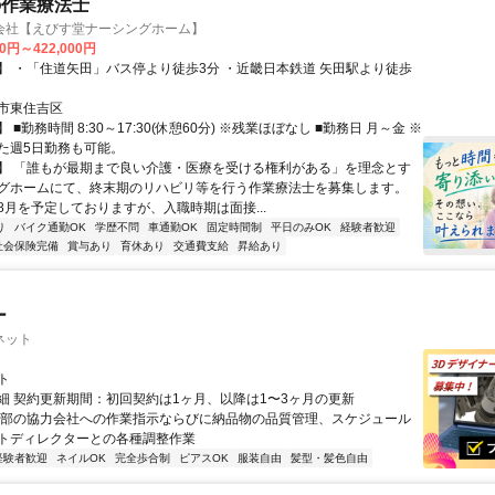
の作業療法士
会社【えびす堂ナーシングホーム】
00円～422,000円
】 ・「住道矢田」バス停より徒歩3分 ・近畿日本鉄道 矢田駅より徒歩
市東住吉区
 ■勤務時間 8:30～17:30(休憩60分) ※残業ほぼなし ■勤務日 月～金 ※
た週5日勤務も可能。
】 「誰もが最期まで良い介護・医療を受ける権利がある」を理念とす
グホームにて、終末期のリハビリ等を行う作業療法士を募集します。
8月を予定しておりますが、入職時期は面接...
り
バイク通勤OK
学歴不問
車通勤OK
固定時間制
平日のみOK
経験者歓迎
社会保険完備
賞与あり
育休あり
交通費支給
昇給あり
ー
ネット
ト
細 契約更新期間：初回契約は1ヶ月、以降は1〜3ヶ月の更新
外部の協力会社への作業指示ならびに納品物の品質管理、スケジュール
トディレクターとの各種調整作業
経験者歓迎
ネイルOK
完全歩合制
ピアスOK
服装自由
髪型・髪色自由