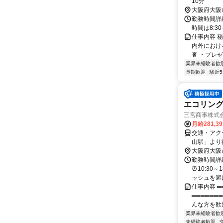
10分
大阪府大阪
勤務時間詳
時間は8:3
仕事内容 
内外におけ
査 ・プレゼ
業界未経験者歓
長期歓迎
駅近
エコリング
三宮商事株式
月給281,3
交通・アク
山駅」より
大阪府大阪
勤務時間詳細
⏰10:30
ッシュを避け
仕事内容 ═
══════
んな方を歓迎
業界未経験者歓
未経験者歓迎