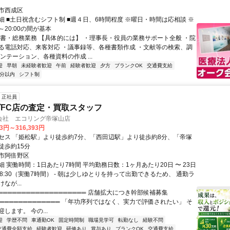
市西成区
細 ■土日祝含むシフト制 ■週４日、6時間程度 ※曜日・時間は応相談 ※
0～20:00の間が基本
秘書・総務業務 【具体的には】 ・理事長・役員の業務サポート全般 ・院
る電話対応、来客対応 ・議事録等、各種書類作成 ・文献等の検索、調
ンテーション、各種資料の作成 ...
迎
早朝
未経験者歓迎
午前
経験者歓迎
夕方
ブランクOK
交通費支給
5分以内
シフト制
正社員
FC店の査定・買取スタッフ
会社 エコリング帝塚山店
93円～316,393円
セス 「姫松駅」より徒歩約7分、「西田辺駅」より徒歩約8分、「帝塚
徒歩約15分
市阿倍野区
 実働時間：1日あたり7時間 平均勤務日数：1ヶ月あたり20日 〜 23日
～18:30（実働7時間） - 朝は少しゆとりを持って出勤できるため、 通勤ラ
なが...
═══════════════════ 店舗拡大につき幹部候補募集
══════════════ 「年功序列ではなく、実力で評価されたい」 そ
します。 今の...
迎
学歴不問
車通勤OK
固定時間制
職場見学可
転勤なし
経験不問
交通費全額支給
経験者歓迎
研修あり
賞与あり
ブランクOK
交通費支給