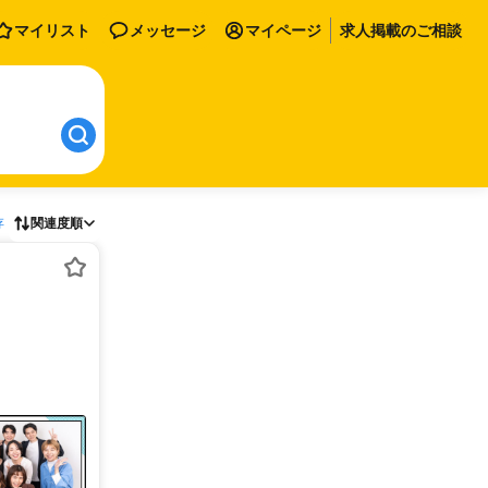
マイリスト
メッセージ
マイページ
求人掲載のご相談
存
関連度順