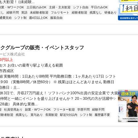
大歓迎！ □未経験...
副業・WワークOK
土日祝のみOK
主婦・主夫歓迎
シフト自由
平日のみOK
なし
経験不問
英語
未経験者歓迎
フルリモート
経験者歓迎
残業なし
研修あり
通費支給
シフト制
週4日以上OK
服装自由
ンクグループの販売・イベントスタッフ
サービス株式会社
00円以上
セス お住いの最寄り駅より通える範囲
市西成区
細 実働時間：1日あたり8時間 平均勤務日数：1ヶ月あたり17日 シフト
0～19:00 （実働8時間／休憩60分） ※ 残業はほとんどありません 勤務日
勤務日：土...
週休3日で、月収27万円超え！ ソフトバンク100%出資の安定企業で 大規
 仲間と一緒にイベントを盛り上げませんか？ 20～30代の方が活躍中✨
28歳） 具体的な業務...
迎
社員登用あり
副業・WワークOK
フリーター歓迎
学歴不問
経験不問
経験者歓迎
残業なし
賞与あり
長期歓迎
駅近5分以内
シフト制
履歴書不要