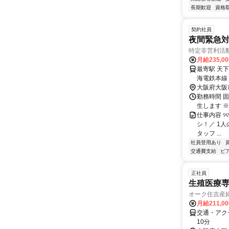
長期歓迎
資格
契約社員
夜間緊急
特定非営利活
月給235,0
最寄駅 天下茶屋駅 交通アクセス 大阪メトロ堺筋
海電鉄本線「天下茶屋駅
大阪府大阪
勤務時間 固
生します ※
仕事内容 ୨୧
シ！／ 1
タッフ ...
社員登用あり
交通費支給
ピ
正社員
生殖医療
オーク住吉産
月給211,0
交通・アク
10分