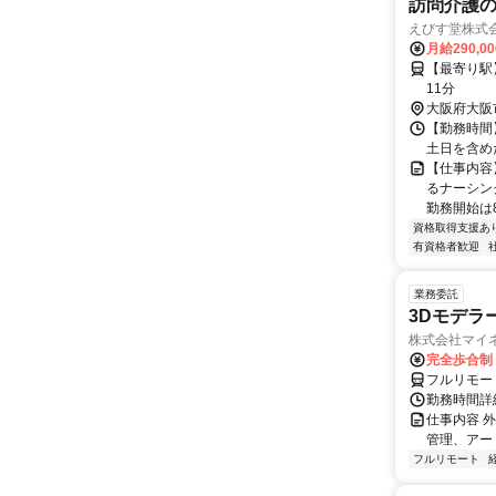
訪問介護
えびす堂株式
月給290,0
【最寄り駅
11分
大阪府大阪
【勤務時間】
土日を含め
【仕事内容
るナーシン
勤務開始は
資格取得支援あ
有資格者歓迎
業務委託
3Dモデラ
株式会社マイ
完全歩合制
フルリモー
勤務時間詳
仕事内容 
管理、アー
フルリモート