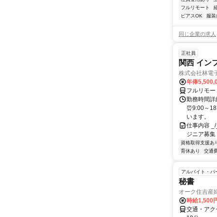
フルリモート
ピアスOK
服装
同じ企業の求人
正社員
関西 イン
株式会社林電
年俸5,500,
フルリモー
勤務時間詳細
⏰9:00～
います。
仕事内容 _/_
ジニア募集
資格取得支援あ
育休あり
交通
アルバイト・パ
秘書
オーク住吉産
時給1,50
交通・アク