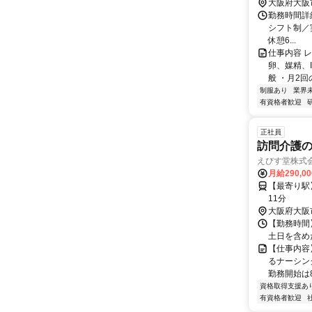
大阪府大阪
勤務時間詳細
シフト制／実働
休憩6...
仕事内容 
卵、媒精、
般 ・月2回
制服あり
業界
有資格者歓迎
正社員
訪問介護
えびす堂株式
月給290,0
【最寄り駅
11分
大阪府大阪
【勤務時間】
土日を含め
【仕事内容
るナーシン
勤務開始は
資格取得支援あ
有資格者歓迎