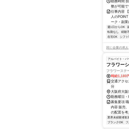
勤務時間 
整が可能で
仕事内容 
人のPOIN
ーク・副業に
週1日からOK
転勤なし
経験
在宅OK
シフト
同じ企業の求人
アルバイト・パ
フラワー
フラワーステ
時給1,180
交通アクセス
分
大阪府大阪
勤務曜日・時
募集要項 職
内容 販売
の配置を考え
業界未経験者歓
ブランクOK
フ