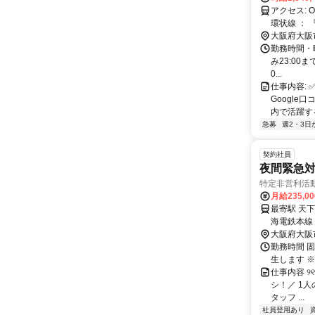
アクセス: OSAKA METRO 御堂筋・堺筋線 ： 『動物園前駅』5番出口よりすぐ JR
環状線 ： 
堺電気軌道
大阪府大阪
駅』より徒
勤務時間・曜
み23:00ま
0...
仕事内容:
Google
内で活躍す
急募
週2・3日
契約社員
夜間緊急
特定非営利活
月給235,0
最寄駅 天下茶屋駅 交通アクセス 大阪メトロ堺筋
海電鉄本線「天下茶屋駅
大阪府大阪
勤務時間 固
生します ※
仕事内容 ୨୧
シ！／ 1
タッフ ...
社員登用あり