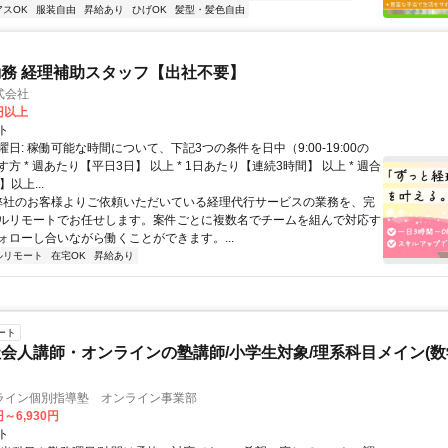
アスOK
服装自由
昇給あり
ひげOK
髪型・髪色自由
務 経理補助スタッフ【出社不要】
式会社
2円以上
ト
日: 稼働可能な時間について、下記3つの条件を日中（9:00-19:00の
方 * 週あたり【平日3日】 以上 * 1日あたり【連続3時間】 以上 * 週合
以上...
 弊社のお客様よりご依頼いただいている経理代行サービスの業務を、完
ルリモートでお任せします。案件ごとに複数名でチームを組んで対応す
ォローし合いながら働くことができます。...
ルリモート
在宅OK
昇給あり
ート
会人講師・オンラインの塾講師/小学生対象/理系科目メイン(
ライン個別指導塾 オンライン事業部
円～6,930円
ト