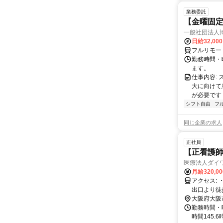
業務委託
【金曜固
一般社団法人
日給32,00
フルリモー
勤務時間・曜
ます。
仕事内容:
大に向けて
が必要です！
シフト自由
フ
同じ企業の求人
正社員
【正看護師
医療法人ダイ
月給320,0
アクセス: ・地下鉄四つ橋線 花園町駅北出口より徒歩5分 ・JR・南海線 新今宮駅西
出口より徒
大阪府大阪
勤務時間・曜
時間145.6