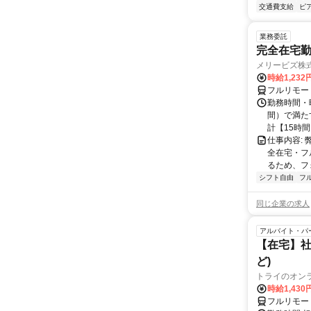
交通費支給
ピ
業務委託
完全在宅勤
メリービズ株
時給1,23
フルリモー
勤務時間・曜
間）で満たす
計【15時間】
仕事内容:
全在宅・フ
るため、フ
シフト自由
フ
同じ企業の求人
アルバイト・パ
【在宅】社
ど)
トライのオン
時給1,430
フルリモー