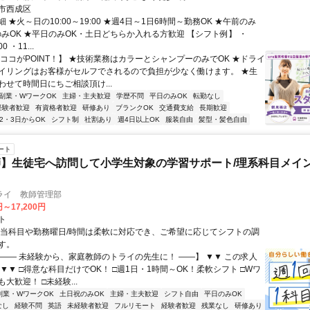
市西成区
 ★火～日の10:00～19:00 ★週4日～1日6時間～勤務OK ★午前のみ
のみOK ★平日のみOK・土日どちらか入れる方歓迎 【シフト例】 ・
0 ・11...
【ココがPOINT！】 ★技術業務はカラーとシャンプーのみでOK ★ドライ
イリングはお客様がセルフでされるので負担が少なく働けます。 ★生
わせて時間日にちご相談頂け...
副業・WワークOK
主婦・主夫歓迎
学歴不問
平日のみOK
転勤なし
経験者歓迎
有資格者歓迎
研修あり
ブランクOK
交通費支給
長期歓迎
2・3日からOK
シフト制
社割あり
週4日以上OK
服装自由
髪型・髪色自由
ート
】生徒宅へ訪問して小学生対象の学習サポート/理系科目メイン
ライ 教師管理部
円～17,200円
ト
担当科目や勤務曜日/時間は柔軟に対応でき、ご希望に応じてシフトの調
す。
【―― 未経験から、家庭教師のトライの先生に！ ――】 ▼▼ この求人
！ ▼▼ □得意な科目だけでOK！ □週1日・1時間～OK！柔軟シフト □Wワ
大歓迎！ □未経験...
副業・WワークOK
土日祝のみOK
主婦・主夫歓迎
シフト自由
平日のみOK
なし
経験不問
英語
未経験者歓迎
フルリモート
経験者歓迎
残業なし
研修あり