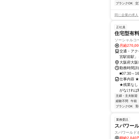
ブランクOK
交
同じ企業の求人
正社員
住宅型有
ソーシャルコー
月給270,0
交通・アク
宮駅前駅」
分
大阪府大阪
勤務時間詳細
■07:30～1
仕事内容 
★残業なし
がなければ転
主婦・主夫歓迎
経験不問
午前
ブランクOK
育
業務委託
スパワール
スパワールド
時給2,840