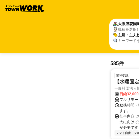
大阪府
花園
職種を選択
主婦・主夫
キーワード
585件
業務委託
【水曜固
一般社団法人
日給32,00
フルリモー
勤務時間・曜
ます。
仕事内容:
大に向けて
が必要です！
シフト自由
フ