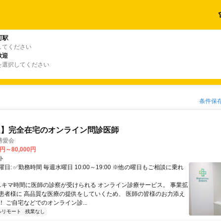
町駅
してください
歓迎
を選択してください
条件保
定】完全在宅のオンライン問診医師
博愛会
0円～80,000円
ト
日: ✅勤務時間 毎週水曜日 10:00～19:00 ※他の曜日もご相談に乗れ
 スキマ時間に医師の診察が受けられる オンライン診療サービス。 事業拡
患者様に 高品質な医療の提供をしていくため、 医師の皆様のお力添え
 ご自宅などでのオンライン診...
ルリモート
残業なし