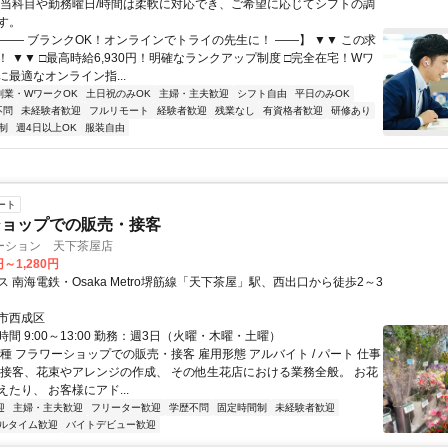
担当科目や勤務曜日/時間は柔軟に対応でき、ご希望に応じてシフトの調
す。
【―― ブランクOK！オンラインでトライの先生に！ ――】 ▼▼ この求
T！ ▼▼ □最高時給6,930円！明確なランクアップ制度 □完全在宅！Wワ
最適なオンライン指...
副業・WワークOK
土日祝のみOK
主婦・主夫歓迎
シフト自由
平日のみOK
不問
未経験者歓迎
フルリモート
経験者歓迎
残業なし
有資格者歓迎
研修あり
制
週4日以上OK
服装自由
ート
ショップでの販売・接客
ーション 天下茶屋店
円～1,280円
 南海電鉄・Osaka Metro堺筋線「天下茶屋」駅、西出口から徒歩2～3
市西成区
間 9:00～13:00 勤務：週3日（火曜・木曜・土曜）
種 フラワーショップでの販売・接客 雇用形態 アルバイト / パート 仕事
、接客、花束やアレンジの作成、 その他生花店における業務全般。 お花
たり、 お客様にアド...
迎
主婦・主夫歓迎
フリーター歓迎
学歴不問
固定時間制
未経験者歓迎
ルタイム歓迎
バイトデビュー歓迎