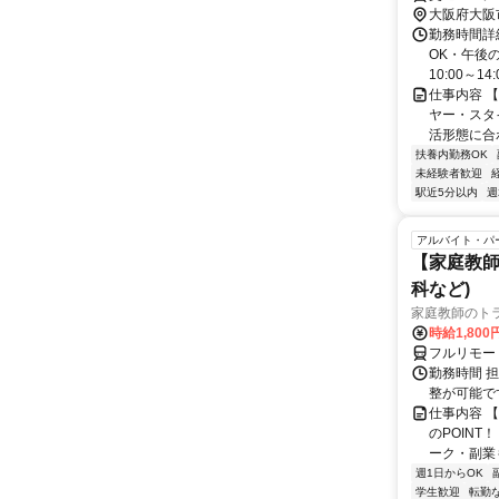
大阪府大阪
勤務時間詳細
OK・午後
10:00～14:0
仕事内容 
ヤー・スタ
活形態に合
扶養内勤務OK
未経験者歓迎
駅近5分以内
週
アルバイト・パ
【家庭教師
科など)
家庭教師のト
時給1,800
フルリモー
勤務時間 
整が可能で
仕事内容 
のPOINT
ーク・副業も
週1日からOK
学生歓迎
転勤