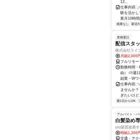
12...
仕事内容:
験を活かし
業月10時間
残業なし
駅近
業務委託
配信スタッ
株式会社ライ
月給2,000
フルリモー
勤務時間・
由） ⛅週1
副業・Wワ
仕事内容: 
ませんか？
ぎたいけど…
週1日からOK
アルバイト・パ
白髪染め専
uru髪質改善
時給1,30
交通・アク