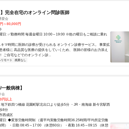
定】完全在宅のオンライン問診医師
博愛会
0円～80,000円
ト
日: ✅勤務時間 毎週金曜日 10:00～19:00 ※他の曜日もご相談に乗れ
 スキマ時間に医師の診察が受けられる オンライン診療サービス。 事業拡
患者様に 高品質な医療の提供をしていくため、 医師の皆様のお力添え
 ご自宅などでのオンライン診...
ルリモート
残業なし
/一般病棟】
ワ会
00円以上
歩8分
市西成区
日: ◆変形労働時間制 （週平均実働労働時間36.25時間/平均所定労働
時間） ・日勤 08:45～17:00 （休憩60分） ・夜勤 16:45～09:15 （休憩