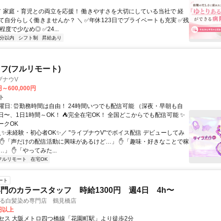
 ／ 家庭・育児との両立を応援！ 働きやすさを大切にしている当社で 経
​て自分らしく働きませんか？ ＼ ✅年休123日でプライベートも充実 ✅残
程度で少なめ◎ ✅24...
5分以内
シフト制
昇給あり
フ(フルリモート)
ブナウV
円～600,000円
ト
曜日: ⏰勤務時間は自由！ 24時間いつでも配信可能 （深夜・早朝も自
日〜、1日1時間～OK！ ⛺完全在宅OK！ 全国どこからでも配信可能 ✨
ークOK
＼✨未経験・初心者OK✨／ "ライブナウV"でボイス配信 デビューしてみ
 ✋「声だけの配信活動に興味があるけど…」 ✋「趣味・好きなことで稼
」 ✋「やってみた...
フルリモート
在宅OK
ート
門のカラースタッフ 時給1300円 週4日 4h〜
する白髪染め専門店 鶴見橋店
0円以上
セス 大阪メトロ四つ橋線「花園町駅」より徒歩2分