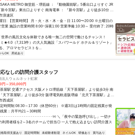
『新今宮駅』東出口よりすぐ 南海電車 ： 『新今宮駅』より徒歩10分 阪
 ： 『新今宮駅前停留所』下車してすぐ 近鉄電車 ： 『大阪阿部野橋
市浪速区
歩15分
日: 【営業時間】 月・火・水・木・金・日 11:00〜20:00 ※土曜日の
で営業 施設の営業時間 8:00~深夜1:00 営業準備:10:30～ 受付終了: 20時
 ✅️ 世界の風呂文化を体験できる唯一無二の空間で働けるチャンス！
口コミ★4.0（7,313件）の大人気施設「スパワールド ホテル＆リゾート」
る、アロマセラピストを...
からOK
昇給あり
対応なしの訪問介護スタッフ
動法人ウェルネット虹家
00円～350,000円
線「天下茶屋駅」より徒歩3分 南
」より徒歩3分 阪堺電気軌道阪堺線「北天下茶屋駅」より
市西成区
徒歩3分 ✓交通費支給 ✓駅近5分以内
定時間制 08:30～17:30（休憩60分） ※週3日は1時間の固定残業が発
残業：月平均21～30時間
･････････････････････････････୨୧ ＼「夜中の緊急呼び出し」一切ナ
人の利用者様を2～3名のチームで担当◎ 一人で抱え込まない訪問介護ス
資格取得支援あり
固定時間制
未経験者歓迎
ネイルOK
研修あり
賞与あり