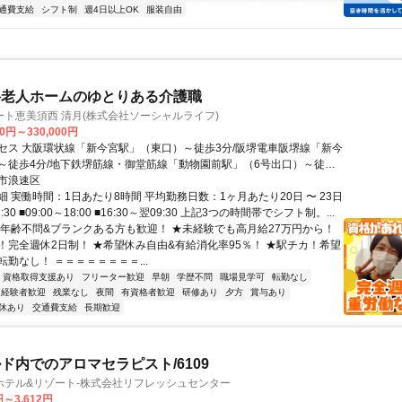
通費支給
シフト制
週4日以上OK
服装自由
料老人ホームのゆとりある介護職
ト恵美須西 清月(株式会社ソーシャルライフ)
00円～330,000円
セス 大阪環状線「新今宮駅」（東口）～徒歩3分/阪堺電車阪堺線「新今
～徒歩4分/地下鉄堺筋線・御堂筋線「動物園前駅」（6号出口）～徒歩4
市浪速区
 実働時間：1日あたり8時間 平均勤務日数：1ヶ月あたり20日 〜 23日
6:30 ■09:00～18:00 ■16:30～翌09:30 上記3つの時間帯でシフト制。...
★年齢不問&ブランクある方も歓迎！ ★未経験でも高月給27万円から！
！完全週休2日制！ ★希望休み自由&有給消化率95％！ ★駅チカ！希望
勤なし！ ＝＝＝＝＝＝＝＝...
資格取得支援あり
フリーター歓迎
早朝
学歴不問
職場見学可
転勤なし
経験者歓迎
残業なし
夜間
有資格者歓迎
研修あり
夕方
賞与あり
休あり
交通費支給
長期歓迎
ド内でのアロマセラピスト/6109
ホテル&リゾート-株式会社リフレッシュセンター
円～3,612円