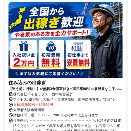
住み込みの出稼ぎ
【迷う前に行動！】✅無料3食個室付き✅採用率98% ✅履歴書なし手ぶら
OK ✅移動費補助あり
株式会社バイセップス 西中島営業所
アクセス: 最寄駅：大阪メトロ御堂筋線「西中島南方駅」/徒歩4分
日給10,500円～14,500円
大阪府大阪市淀川区
勤務時間・曜日: 8:00〜17:00 ※定時すぐに上がれます
仕事内容: ＝＝＝＝＝＝＝＝＝＝＝＝＝＝＝＝＝＝ ＼お急ぎの方は電
話ください／ スピード就業＆即入寮を希望の方は、 お電話でのご相