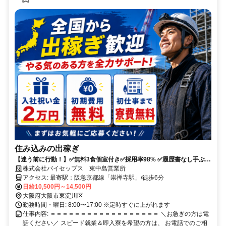
住み込みの出稼ぎ
【迷う前に行動！】✅無料3食個室付き✅採用率98% ✅履歴書なし手ぶら
OK ✅移動費補助あり
株式会社バイセップス 東中島営業所
アクセス: 最寄駅：阪急京都線「崇禅寺駅」/徒歩6分
日給10,500円～14,500円
大阪府大阪市東淀川区
勤務時間・曜日: 8:00〜17:00 ※定時すぐに上がれます
仕事内容: ＝＝＝＝＝＝＝＝＝＝＝＝＝＝＝＝＝＝ ＼お急ぎの方は電
話ください／ スピード就業＆即入寮を希望の方は、 お電話でのご相