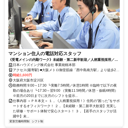
マンション住人の電話対応スタッフ
《受電メインの内勤ワーク》未経験・第二新卒歓迎／人柄重視採用／高
時給1600円・月収24.5万円可／「西中島南方駅」徒歩2分
日本ハウズイング株式会社 事業統轄本部
アクセス(最寄駅) ■大阪メトロ御堂筋線「西中島南方駅」より徒歩2分
■阪急京都線「南方駅」より徒歩2分
時給1,600円
大阪府大阪市淀川区
勤務時間 9:00～17:30 ┗実働7.5時間／休憩1時間 ※臨時で以下の夜
勤の場合あり ┗17:30～翌9:00 （実働11.5時間／休憩・仮眠4時間）
※前月の20日までに次月のシフトを提示...
仕事内容 ＜ＰＲ本文＞ １，《人柄重視採用！》住民の“困った”をサポ
ートするオフィスワーク！ ２，【未経験・第二新卒大歓迎】充実し
た研修・サポート体制で安心スタート！ ３，【若手のスタッフが活
躍中】未...
変形労働時間制
シフト制