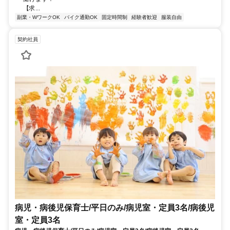
【求...
副業・WワークOK
バイク通勤OK
固定時間制
経験者歓迎
服装自由
契約社員
病児・病後児保育士/平日のみ/病児室・定員3名/病後児
室・定員3名