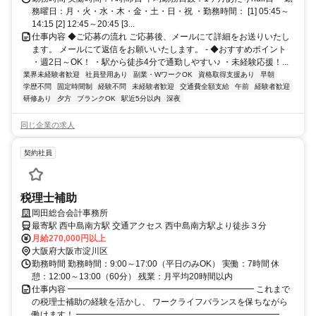
務曜日：月・火・水・木・金・土・日・祝 ・勤務時間： [1] 05:45～
14:15 [2] 12:45～20:45 [3...
仕事内容 ◆ご応募の流れ ご応募後、メールにて詳細をお送りいたし
ます。 メールにて返信をお願いいたします。 - ◆おすすめポイント
・週2日～OK！ ・駅から徒歩4分で通勤しやすい♪ ・未経験応援！...
業界未経験者歓迎
社員登用あり
副業・WワークOK
資格取得支援あり
早朝
学歴不問
固定時間制
経験不問
未経験者歓迎
交通費全額支給
午前
経験者歓迎
研修あり
夕方
ブランクOK
駅近5分以内
深夜
同じ企業の求人
契約社員
税理士補助
岡田総合会計事務所
最寄駅 西中島南方駅 交通アクセス 西中島南方駅より徒歩３分
月給270,000円以上
大阪府大阪市淀川区
勤務時間 勤務時間：9:00～17:00（平日のみOK） 実働：7時間 休
憩：12:00～13:00（60分） 残業：月平均20時間以内
仕事内容 ━━━━━━━━━━━━━━━━━━━━━━ これまで
の税理士補助の経験を活かし、 ワークライフバランスを保ちながら
働けます！ ━━━━━━━━━━━━━━━━━━━━━━━━