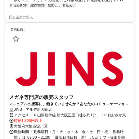
談がスムーズです！ 応募前のご相談も受付中 電話応募受付中 012...
即日勤務OK
固定時間制
残業なし
昇給あり
同じ企業の求人
契約社員
メガネ専門店の販売スタッフ
マニュアルの接客に、飽きていませんか？あなたのコミュニケーション
力・提案力を活かし、お客様の日常を変えるプロの接客へ。
JINS アルデ新大阪店
アクセス ＪＲ山陽新幹線 新大阪正面口徒歩約1分、ＪＲおおさか東
線/ＪＲ関西本線〔大和路線〕 新大阪正面口徒歩約1分、ＪＲ東海道本
時給1,300円以上
線 新大阪正面口徒歩約1分 JR新大阪駅正面口より徒歩1分
大阪府大阪市淀川区
勤務時間 ・勤務曜日：月・火・水・木・金・土・日・祝 ・勤務時
間： [1] 09:30～21:30 ・最低勤務日数（週）：5日 シフト提出期限：