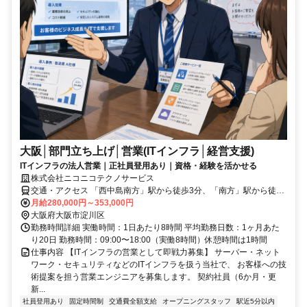
大阪│部門立ち上げ│営業(ITインフラ│経営支援)
ITインフラの法人営業｜正社員登用あり｜資格・経験を活かせる
株式会社ニコニコテクノサービス
交通・アクセス 「西中島南方」駅から徒歩3分、「南方」駅から徒歩
4分
月給280,000円～353,000円
大阪府大阪市淀川区
勤務時間詳細 実働時間：1日あたり8時間 平均勤務日数：1ヶ月あた
り20日 勤務時間：09:00〜18:00（実働8時間）休憩時間は1時間
仕事内容 【ITインフラの営業として即戦力募集】 サーバー・ネット
ワーク・セキュリティなどのITインフラを扱う当社で、 お客様への技
術提案を担う営業エンジニアを募集します。 契約社員（6か月・更
新...
社員登用あり
固定時間制
交通費全額支給
オープニングスタッフ
駅近5分以内