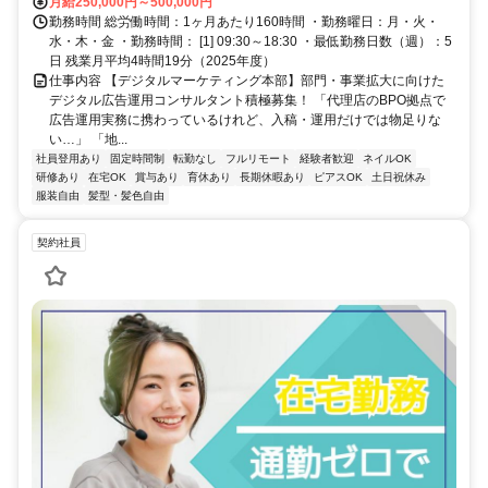
月給250,000円～500,000円
勤務時間 総労働時間：1ヶ月あたり160時間 ・勤務曜日：月・火・
水・木・金 ・勤務時間： [1] 09:30～18:30 ・最低勤務日数（週）：5
日 残業月平均4時間19分（2025年度）
仕事内容 【デジタルマーケティング本部】部門・事業拡大に向けた
デジタル広告運用コンサルタント積極募集！ 「代理店のBPO拠点で
広告運用実務に携わっているけれど、入稿・運用だけでは物足りな
い…」 「地...
社員登用あり
固定時間制
転勤なし
フルリモート
経験者歓迎
ネイルOK
研修あり
在宅OK
賞与あり
育休あり
長期休暇あり
ピアスOK
土日祝休み
服装自由
髪型・髪色自由
契約社員