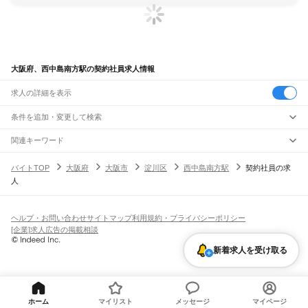
大阪府、西中島南方駅の契約社員求人情報
求人の詳細を表示
条件を追加・変更して検索
市区町村を追加・変更
関連キーワード
完全在宅ワーク 全国
シール貼り 在宅
現在地周辺
ガチャガチャ
犬カフェ
大阪府
駅を追加・変更
バイトTOP
大阪府
大阪市
淀川区
西中島南方駅
契約社員の求
大阪府
すべて
人
大阪市
すべて
職種を追加・変更
JR京都線
都島区
福島区
此花区
西区
港区
大正区
天王寺区
浪速区
西淀川区
東淀川区
東成区
島本駅
高槻駅
摂津富田駅
JR総持寺駅
茨木駅
千里丘駅
岸辺駅
吹田駅
東淀川駅
飲食・フードサービス
生野区
旭区
城東区
阿倍野区
住吉区
東住吉区
西成区
淀川区
鶴見区
住之江区
特徴を追加・変更
新大阪駅
大阪駅
飲食・フードサービス
平野区
北区
中央区
すべて
ヘルプ・お問い合わせ
サイトマップ
利用規約・プライバシーポリシー
ホールスタッフ
キッチンスタッフ
皿洗い・洗い場
精肉・鮮魚加工
給食調理
人気
[企業]求人広告の掲載相談
JR神戸線(大阪～神戸)
堺市
すべて
雇用形態を追加・変更
パン屋（ベーカリー）
フードカウンター販売員
バー（BAR）・バーテンダー
日払いOK
高校生歓迎
学生歓迎
深夜の仕事
髪型・髪色自由
ひげOK
ネイルOK
大阪駅
塚本駅
堺区
中区
東区
西区
南区
北区
美原区
飲食店補助（開店・閉店準備）
飲食店（店長・マネージャー）
新着求人を受け取る
ピアスOK
アルバイト・パート
履歴書不要
オープニングスタッフ
留学生・外国人活躍中
都道府県を変更
営業・販売
大和路線
岸和田市
豊中市
池田市
吹田市
泉大津市
高槻市
貝塚市
守口市
枚方市
茨木市
勤務期間
正社員
河内堅上駅
高井田駅
柏原駅
志紀駅
八尾駅
久宝寺駅
加美駅
平野駅
東部市場前駅
営業・販売
すべて
八尾市
泉佐野市
富田林市
寝屋川市
河内長野市
松原市
大東市
和泉市
箕面市
短期
契約社員
単発・1日OK
長期
期間限定（春夏冬休み等）
天王寺駅
新今宮駅
今宮駅
ＪＲ難波駅
営業
テレフォンアポインター（テレアポ）
ルートセールス
コンビニ
柏原市
羽曳野市
門真市
摂津市
高石市
藤井寺市
東大阪市
泉南市
四條畷市
交野市
シフト
派遣社員
フードカウンター販売員
アパレル
家電量販店・携帯販売（携帯ショップ）
大阪狭山市
阪南市
三島郡
豊能郡
泉北郡
泉南郡
南河内郡
土日祝のみOK
業務委託
平日のみOK
週1日からOK
週2・3日からOK
週4日以上OK
ホーム
マイリスト
メッセージ
マイページ
学研都市線
販売店（店長・マネージャー）
その他販売