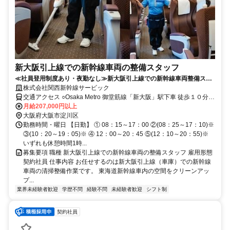
新大阪引上線での新幹線車両の整備スタッフ
≪社員登用制度あり・夜勤なし≫新大阪引上線での新幹線車両整備スタ
ッフを募集しています
株式会社関西新幹線サービック
交通アクセス ○Osaka Metro 御堂筋線「新大阪」駅下車 徒歩１０分 ○
ＪＲ「新大阪」駅下車 徒歩１２分
月給207,000円以上
大阪府大阪市淀川区
勤務時間・曜日 【日勤】 ① 08：15～17：00 ②(08：25～17：10)※
③(10：20～19：05)※ ④ 12：00～20：45 ⑤(12：10～20：55)※
いずれも休憩時間1時...
募集要項 職種 新大阪引上線での新幹線車両の整備スタッフ 雇用形態
契約社員 仕事内容 お任せするのは新大阪引上線（車庫）での新幹線
車両の清掃整備作業です。 東海道新幹線車内の空間をクリーンアッ
プ...
業界未経験者歓迎
学歴不問
経験不問
未経験者歓迎
シフト制
契約社員