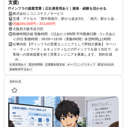
支援)
ITインフラの提案営業｜正社員登用あり｜資格・経験を活かせる
株式会社ニコニコテクノサービス
交通・アクセス 「西中島南方」駅から徒歩3分、「南方」駅から徒歩
4分
月給280,000円～353,000円
大阪府大阪市淀川区
勤務時間詳細 実働時間：1日あたり8時間 平均勤務日数：1ヶ月あた
り20日 勤務時間：09:00〜18:00（実働8時間）休憩時間は1時間
仕事内容 【ITインフラの営業エンジニアとして即戦力募集】 サーバ
ー・ネットワーク・セキュリティなどのITインフラを扱う当社で、 お
客様への技術提案を担う営業エンジニアを募集します。 契約社員
（6...
社員登用あり
固定時間制
交通費全額支給
オープニングスタッフ
駅近5分以内
資格取得手当あり
契約社員