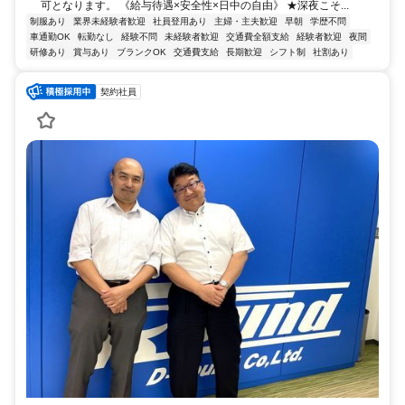
可となります。 《給与待遇×安全性×日中の自由》 ★深夜こそ...
制服あり
業界未経験者歓迎
社員登用あり
主婦・主夫歓迎
早朝
学歴不問
車通勤OK
転勤なし
経験不問
未経験者歓迎
交通費全額支給
経験者歓迎
夜間
研修あり
賞与あり
ブランクOK
交通費支給
長期歓迎
シフト制
社割あり
契約社員