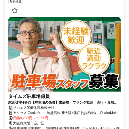
契約社員
タイムズ駐車場係員
駅近徒歩4分◎【駐車場の係員】未経験・ブランク歓迎！直行・直帰
OK♪週2～OK！
サンエス警備保障株式会社
アクセス OsakaMetro御堂筋線 新大阪4番口徒歩約4分、OsakaMetro
御堂筋線 新大阪4番口徒歩約4分、OsakaMetro御堂筋線 新大阪4番口
日給8,239円～9,051円
徒歩約4分 御堂筋線「新大阪駅」より徒歩4分 ※直行直帰OK
大阪府大阪市淀川区
勤務時間 実働時間：7時間/日 平均勤務日数：1ヶ月あたりnull日 ・勤