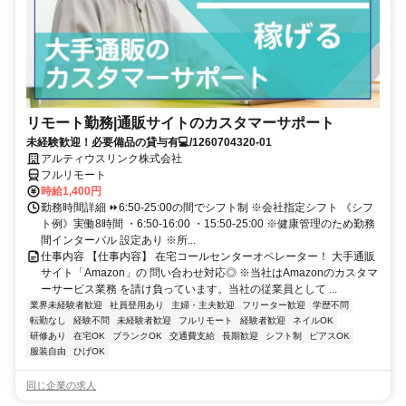
リモート勤務|通販サイトのカスタマーサポート
未経験歓迎！必要備品の貸与有💻/1260704320-01
アルティウスリンク株式会社
フルリモート
時給1,400円
勤務時間詳細 ⏩6:50-25:00の間でシフト制 ※会社指定シフト 《シフ
ト例》実働8時間 ・6:50-16:00 ・15:50-25:00 ※健康管理のため勤務
間インターバル 設定あり ※所...
仕事内容 【仕事内容】 在宅コールセンターオペレーター！ 大手通販
サイト「Amazon」の 問い合わせ対応◎ ※当社はAmazonのカスタマ
ーサービス業務 を請け負っています。当社の従業員として ...
業界未経験者歓迎
社員登用あり
主婦・主夫歓迎
フリーター歓迎
学歴不問
転勤なし
経験不問
未経験者歓迎
フルリモート
経験者歓迎
ネイルOK
研修あり
在宅OK
ブランクOK
交通費支給
長期歓迎
シフト制
ピアスOK
服装自由
ひげOK
同じ企業の求人