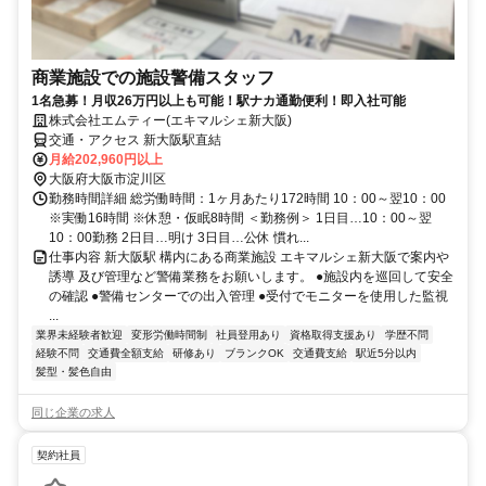
商業施設での施設警備スタッフ
1名急募！月収26万円以上も可能！駅ナカ通勤便利！即入社可能
株式会社エムティー(エキマルシェ新大阪)
交通・アクセス 新大阪駅直結
月給202,960円以上
大阪府大阪市淀川区
勤務時間詳細 総労働時間：1ヶ月あたり172時間 10：00～翌10：00
※実働16時間 ※休憩・仮眠8時間 ＜勤務例＞ 1日目…10：00～翌
10：00勤務 2日目…明け 3日目…公休 慣れ...
仕事内容 新大阪駅 構内にある商業施設 エキマルシェ新大阪で案内や
誘導 及び管理など警備業務をお願いします。 ●施設内を巡回して安全
の確認 ●警備センターでの出入管理 ●受付でモニターを使用した監視
...
業界未経験者歓迎
変形労働時間制
社員登用あり
資格取得支援あり
学歴不問
経験不問
交通費全額支給
研修あり
ブランクOK
交通費支給
駅近5分以内
髪型・髪色自由
同じ企業の求人
契約社員