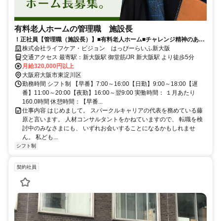
有料老人ホームの管理職 施設長
！正社員【管理職（施設長）】■有料老人ホーム■チャレンジ精神のある
方歓迎！■20代～40代活躍中！
株式会社ライフケア・ビジョン はっぴーらいふ新大阪
交通アクセス 最寄駅：新大阪駅 御堂筋/JR 新大阪駅 より徒歩5分
月給320,000円以上
大阪府大阪市東淀川区
勤務時間 シフト制 【早番】7:00～16:00【日勤】9:00～18:00【遅
番】11:00～20:00【夜勤】16:00～翌9:00 実働時間： １月あたり
160.0時間 休憩時間：【早番...
仕事内容 はじめまして。 スパークルキャリアの代表を務めている藤
原と言います。 人材コンサルタントをかねていますので、 転職を検
討中のみなさまにも、 いずれお会いすることになるかもしれませ
ん。 私ども...
シフト制
契約社員