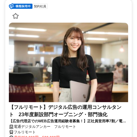
契約社員
【フルリモート】デジタル広告の運用コンサルタン
ト 23年度新設部門オープニング・部門強化
【広告代理店でのWEB広告運用経験者募集！】正社員登用率7割／電通
G／全国×完全在宅／年休126日・土日祝休み／残業月平均4時間19分
電通デジタルアンカー フルリモート
フルリモート