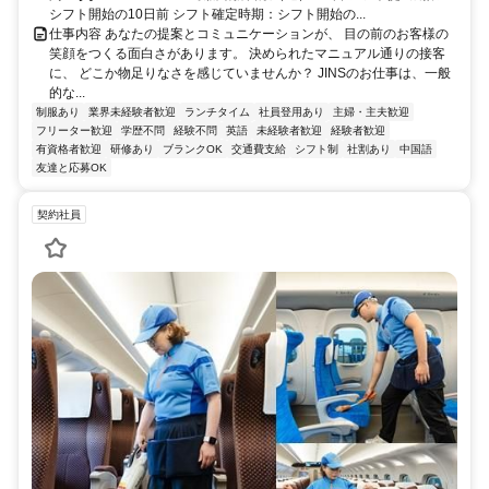
シフト開始の10日前 シフト確定時期：シフト開始の...
仕事内容 あなたの提案とコミュニケーションが、 目の前のお客様の
笑顔をつくる面白さがあります。 決められたマニュアル通りの接客
に、 どこか物足りなさを感じていませんか？ JINSのお仕事は、一般
的な...
制服あり
業界未経験者歓迎
ランチタイム
社員登用あり
主婦・主夫歓迎
フリーター歓迎
学歴不問
経験不問
英語
未経験者歓迎
経験者歓迎
有資格者歓迎
研修あり
ブランクOK
交通費支給
シフト制
社割あり
中国語
友達と応募OK
契約社員