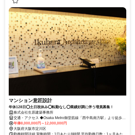
マンション意匠設計
年休128日⭕土日祝休み⭕転勤なし⭕業績好調に伴う増員募集！
株式会社生原建築事務所
交通・アクセス ◆Osaka Metro御堂筋線「西中島南方駅」より徒歩2
分
年俸8,000,000円～12,000,000円
大阪府大阪市淀川区
勤務時間詳細 実働時間：1日あたり8時間 平均勤務日数：1ヶ月あた