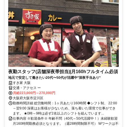
夜勤スタッフ(店舗深夜帯担当)|月160hフルタイム必須
地元で安定して働きたい20代〜50代が活躍中*深夜手当あり*
すき家 大阪
交通・アクセス ー
月給223,000円～270,000円
大阪府大阪市淀川区
勤務時間詳細 総労働時間：1ヶ月あたり160時間 ◆シフト制、 22:00
～翌9:00 深夜はお客様が少ないため、落ち着いた環境で仕事ができ
ます。 ★0時～9時は必ず2名以上のシフトを組んでいます...
仕事内容 ※歓迎条件※ 年齢不問（40代～50代活躍中！）未経験歓迎
月160時間勤務必須となります。（週28時間制限不可） Wワークは不