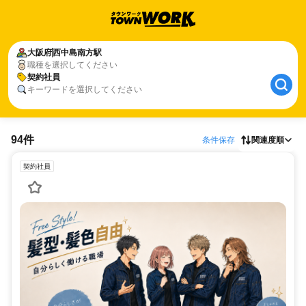
大阪府
西中島南方駅
職種を選択してください
契約社員
キーワードを選択してください
94件
条件保存
関連度順
契約社員