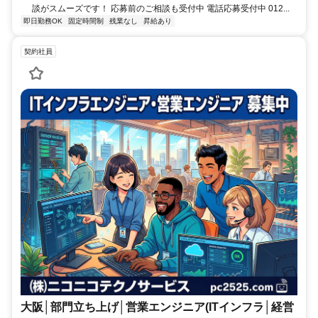
談がスムーズです！ 応募前のご相談も受付中 電話応募受付中 012...
即日勤務OK
固定時間制
残業なし
昇給あり
契約社員
大阪│部門立ち上げ│営業エンジニア(ITインフラ│経営