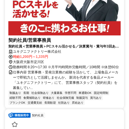
契約社員/営業事務員
契約社員＜営業事務員＞PCスキル活かせる／決算賞与・賞与年3回あり
／大手食品工場／年間休日120日
ユキグニファクトリー株式会社
時給1,200円～1,335円
大阪府大阪市淀川区
勤務時間 8:20〜17:30 ※月平均時間外労働時間／10時間 ※休憩60分
仕事内容 営業事務・受発注業務の経験を活かして、 上場食品メーカ
ーで即戦力として活躍しませんか。 新潟を代表する食品メーカー
「ユキグニファクトリー」にて、 営業事務スタッフ（契約社員）を
募集してい...
制服あり
長期
社会保険あり
大量募集
学歴不問
車通勤OK
固定時間制
経験不問
食費補助あり
研修あり
社会保険完備
制服貸与
賞与あり
ブランクOK
交通費支給
長期歓迎
社割あり
昇給あり
契約社員