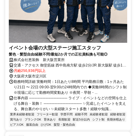
イベント会場の大型ステージ施工スタッフ
髪色・髪型自由/経験不問/最短2か月での正社員転換も可能◎
株式会社恵装飾 新大阪営業所
交通・アクセス 御堂筋線 西中島南方駅 徒歩2分/JR 新大阪駅 徒歩10
分 ★京橋と梅田にも営業所あり！
月給250,936円以上
大阪府大阪市淀川区
勤務時間詳細 実働時間：1日あたり8時間 平均勤務日数：1ヶ月あた
り21日 〜 22日 09:00-翌9:00の24時間内での ◆実働8時間のシフト制
※現場に応じて勤務時間変動あり ※夜間・早朝・...
仕事内容 ────────────── ライブ・イベントなどの空間を仕上
げる舞台・装飾！ ────────────── ✨完成したイベントを支え
る、舞台裏のやりがい ✨未経験スタート多数！経験や知識...
業界未経験者歓迎
フリーター歓迎
学歴不問
経験不問
未経験者歓迎
経験者歓迎
賞与あり
ブランクOK
育休あり
長期歓迎
駅近5分以内
シフト制
長期休暇あり
ピアスOK
服装自由
ひげOK
髪型・髪色自由