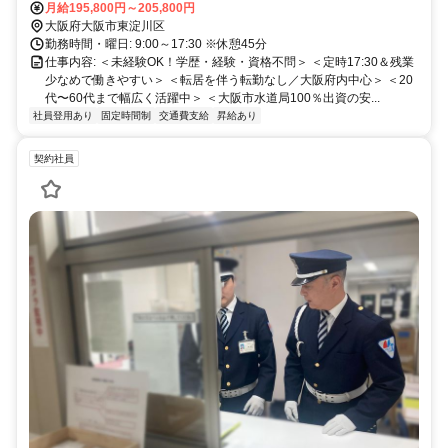
月給195,800円～205,800円
大阪府大阪市東淀川区
勤務時間・曜日: 9:00～17:30 ※休憩45分
仕事内容: ＜未経験OK！学歴・経験・資格不問＞ ＜定時17:30＆残業
少なめで働きやすい＞ ＜転居を伴う転勤なし／大阪府内中心＞ ＜20
代〜60代まで幅広く活躍中＞ ＜大阪市水道局100％出資の安...
社員登用あり
固定時間制
交通費支給
昇給あり
契約社員