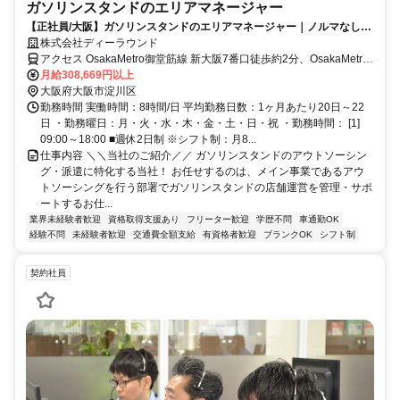
ガソリンスタンドのエリアマネージャー
【正社員/大阪】ガソリンスタンドのエリアマネージャー｜ノルマなし！
賞与あり◎｜未経験歓迎｜マイカー必須
株式会社ディーラウンド
アクセス OsakaMetro御堂筋線 新大阪7番口徒歩約2分、OsakaMetro
御堂筋線 新大阪7番口徒歩約2分、OsakaMetro御堂筋線 新大阪7番口
月給308,669円以上
徒歩約2分
大阪府大阪市淀川区
勤務時間 実働時間：8時間/日 平均勤務日数：1ヶ月あたり20日～22
日 ・勤務曜日：月・火・水・木・金・土・日・祝 ・勤務時間： [1]
09:00～18:00 ■週休2日制 ※シフト制：月8...
仕事内容 ＼＼当社のご紹介／／ ガソリンスタンドのアウトソーシン
グ・派遣に特化する当社！ お任せするのは、メイン事業であるアウ
トソーシングを行う部署でガソリンスタンドの店舗運営を管理・サポ
ートするお仕...
業界未経験者歓迎
資格取得支援あり
フリーター歓迎
学歴不問
車通勤OK
経験不問
未経験者歓迎
交通費全額支給
有資格者歓迎
ブランクOK
シフト制
契約社員