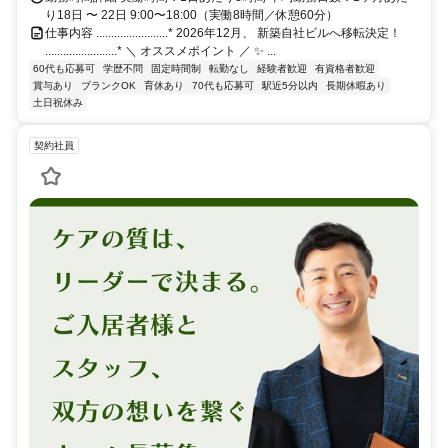
り18日 〜 22日 9:00〜18:00（実働8時間／休憩60分）
仕事内容 ........................* 2026年12月、 新築自社ビルへ移転決定！
........................* ＼ オススメポイント ／ ✨ ...
60代も応募可
学歴不問
固定時間制
転勤なし
経験者歓迎
有資格者歓迎
賞与あり
ブランクOK
育休あり
70代も応募可
駅近5分以内
長期休暇あり
土日祝休み
契約社員