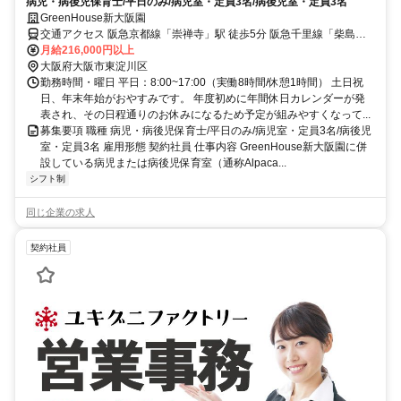
病児・病後児保育士/平日のみ/病児室・定員3名/病後児室・定員3名
GreenHouse新大阪園
交通アクセス 阪急京都線「崇禅寺」駅 徒歩5分 阪急千里線「柴島」
駅 徒歩7分 JR「新大阪」駅徒歩15分
月給216,000円以上
大阪府大阪市東淀川区
勤務時間・曜日 平日：8:00~17:00（実働8時間/休憩1時間） 土日祝
日、年末年始がおやすみです。 年度初めに年間休日カレンダーが発
表され、その日程通りのお休みになるため予定が組みやすくなって...
募集要項 職種 病児・病後児保育士/平日のみ/病児室・定員3名/病後児
室・定員3名 雇用形態 契約社員 仕事内容 GreenHouse新大阪園に併
設している病児または病後児保育室（通称Alpaca...
シフト制
同じ企業の求人
契約社員