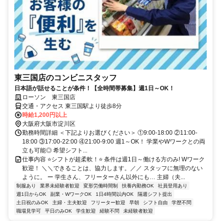
東三国店のコンビニスタッフ
日本語が話せることが条件！【全時間帯募集】週1日～OK！
ローソン 東三国店
交通・アクセス 東三国駅より徒歩8分
時給1,200円以上
大阪府大阪市淀川区
勤務時間詳細 ＜下記よりお選びください＞ ①9:00-18:00 ②11:00-
18:00 ③17:00-22:00 ④21:00-9:00 週1～OK！ 学業やWワークとの両
立も可能◎ 希望シフト...
仕事内容 ⭐シフトが超柔軟！⭐ 条件は週1日～働ける方のみ! Wワーク
歓迎！ ＼＼できることは、協力します。／／ スタッフに無理のない
ように。 ー 学生さん、フリーターさん以外にも… 主婦（夫...
制服あり
業界未経験者歓迎
変形労働時間制
扶養内勤務OK
社員登用あり
週1日からOK
副業・WワークOK
1日4時間以内OK
隔週シフト提出
土日祝のみOK
主婦・主夫歓迎
フリーター歓迎
早朝
シフト自由
学歴不問
職場見学可
平日のみOK
学生歓迎
経験不問
未経験者歓迎