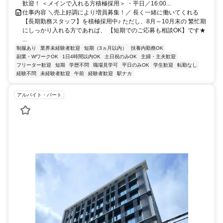
歓迎！ ＜メインで入れる方積極採用＞ ・平日／16:00...
仕事内容 ＼売上好調により増員募集！／ 長く一緒に働いてくれる
【長期勤務スタッフ】を積極採用中♪ ただし、8月～10月末の 繁忙期
にしっかり入れる方であれば、 【短期でのご応募も相談OK】です★
...
制服あり
業界未経験者歓迎
短期（3ヵ月以内）
扶養内勤務OK
副業・WワークOK
1日4時間以内OK
土日祝のみOK
主婦・主夫歓迎
フリーター歓迎
短期
学歴不問
職場見学可
平日のみOK
学生歓迎
転勤なし
経験不問
未経験者歓迎
午前
経験者歓迎
駅ナカ
アルバイト・パート