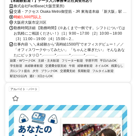
【未経験歓迎！】データ入力事務★正社員登用あり
株式会社FactBase(大阪営業所)
交通・アクセス Osaka Metro御堂筋・JR 東海道本線 「新大阪」駅 徒
歩6分
時給1,500円以上
大阪府大阪市淀川区
勤務時間詳細 【勤務時間】(※あくまで一例です。シフトについては
お気軽にご相談ください！) ［1］9:00～17:00 ［2］10:00～18:00
［3］11:00～19:00 ［4］15:00～2...
仕事内容 ＼＼未経験から“高時給1500円”でオフィスデビュー！／／
「オフィスワークやってみたい」 「ちゃんと稼ぎたい」 そんなあな
たにピッタリ◎ *.·┈┈┈*.·┈┈┈*.·┈┈┈*.·┈┈...
副業・WワークOK
主婦・主夫歓迎
フリーター歓迎
学歴不問
平日のみOK
学生歓迎
未経験者歓迎
交通費全額支給
午前
経験者歓迎
ネイルOK
残業なし
月1シフト提出
夕方
ブランクOK
交通費支給
長期歓迎
フルタイム歓迎
駅近5分以内
週2・3日からOK
アルバイト・パート