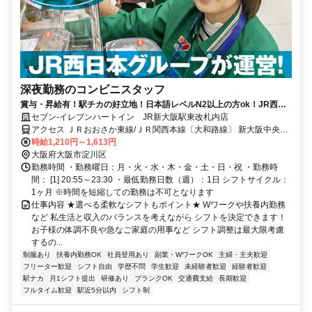
深夜勤務のコンビニスタッフ
賞与・昇給有！駅チカの好立地！日本語レベルN2以上の方ok！JR西日
本グループ会社運営で安定度抜群！
セブン-イレブンハートイン JR新大阪駅東改札内店
アクセス ＪＲおおさか東線/ＪＲ関西本線〔大和路線〕 新大阪中央口
徒歩約2分、ＪＲ山陽新幹線/ＪＲ九州新幹線 新大阪中央口徒歩約2
時給1,210円～1,613円
分、ＪＲ東海道本線 新大阪中央口徒歩約2分 ＪＲ新大阪駅構内（在来
大阪府大阪市淀川区
線改札内）
勤務時間 ・勤務曜日：月・火・水・木・金・土・日・祝 ・勤務時
間： [1] 20:55～23:30 ・最低勤務日数（週）：1日 シフトサイクル：
1ヶ月 ※時間を短縮しての勤務は不可となります
仕事内容 ★選べる柔軟なシフトもポイント★ Wワークや扶養内勤務
など 私生活と収入のバランスを考えながら シフトを決定できます！
お子様の体調不良や急なご家庭の用事など シフト調整は最大限考慮
するの...
制服あり
扶養内勤務OK
社員登用あり
副業・WワークOK
主婦・主夫歓迎
フリーター歓迎
シフト自由
学歴不問
学生歓迎
未経験者歓迎
経験者歓迎
駅ナカ
月1シフト提出
研修あり
ブランクOK
交通費支給
長期歓迎
フルタイム歓迎
駅近5分以内
シフト制