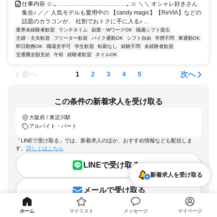
仕事内容 ☆:｡………………………………｡:☆ ＼＼ オシャレ好きさん
集合♪ ／／ 人気モデルも愛用中の 【candy magic】【ReVIA】などの
話題のカラコンが、 社割でおトクに手に入る♪ ...
業界未経験者歓迎
ランチタイム
副業・WワークOK
隔週シフト提出
主婦・主夫歓迎
フリーター歓迎
バイク通勤OK
シフト自由
学歴不問
車通勤OK
即日勤務OK
職場見学可
学生歓迎
転勤なし
経験不問
未経験者歓迎
交通費全額支給
午前
経験者歓迎
ネイルOK
前へ
次へ
1
2
3
4
5
この条件の新着求人を受け取る
大阪府 / 東淀川駅
アルバイト・パート
「LINEで受け取る」では、新着求人のほか、おすすめ情報なども配信しま
す。
詳しくはこちら
LINEで受け取る
新着求人を受け取る
メールで受け取る
ホーム
マイリスト
メッセージ
マイページ