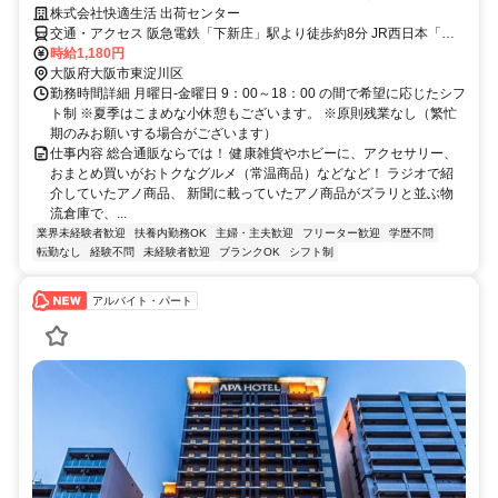
株式会社快適生活 出荷センター
交通・アクセス 阪急電鉄「下新庄」駅より徒歩約8分 JR西日本「淡
路」駅より徒歩約10分
時給1,180円
大阪府大阪市東淀川区
勤務時間詳細 月曜日-金曜日 9：00～18：00 の間で希望に応じたシフ
ト制 ※夏季はこまめな小休憩もございます。 ※原則残業なし（繁忙
期のみお願いする場合がございます）
仕事内容 総合通販ならでは！ 健康雑貨やホビーに、アクセサリー、
おまとめ買いがおトクなグルメ（常温商品）などなど！ ラジオで紹
介していたアノ商品、 新聞に載っていたアノ商品がズラリと並ぶ物
流倉庫で、...
業界未経験者歓迎
扶養内勤務OK
主婦・主夫歓迎
フリーター歓迎
学歴不問
転勤なし
経験不問
未経験者歓迎
ブランクOK
シフト制
アルバイト・パート