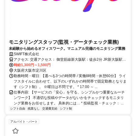
モニタリングスタッフ(監視・データチェック業務)
未経験から始めるオフィスワーク。マニュアル完備のモニタリング業務
SWIFT株式会社
アクセス: 交通アクセス： 御堂筋線新大阪駅：徒歩2分 JR新大阪駅：
時給1,300円～1,500円
徒歩5分 阪急南方駅：徒歩10分
大阪府大阪市淀川区
勤務時間・曜日: 【選べる3つの時間帯 / 実働8時間・休憩60分】 ライ
フスタイルに合わせて、以下のいずれかの時間帯で固定勤務となりま
す（シフト制）。 ※曜日は不問です。 * 17:00 ～ ...
仕事内容: 【サービスの「安心」を守る、シンプルかつ重要なルーチ
ンワーク】 不適切な投稿やデータがないかをチェックするモニタリ
ング業務をお任せします。 具体的には… * 投稿監視・チェック： ...
シフト自由
残業なし
交通費支給
シフト制
アルバイト・パート