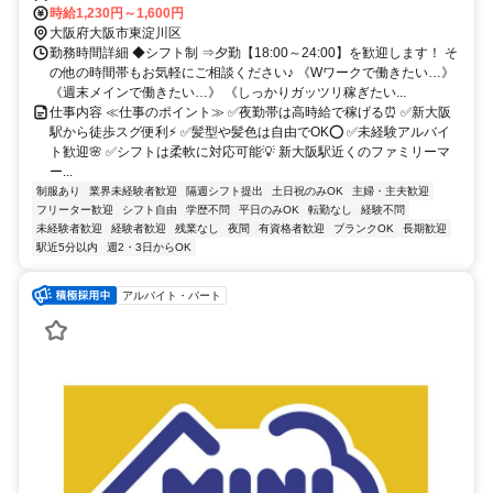
時給1,230円～1,600円
大阪府大阪市東淀川区
勤務時間詳細 ◆シフト制 ⇒夕勤【18:00～24:00】を歓迎します！ そ
の他の時間帯もお気軽にご相談ください♪ 《Wワークで働きたい…》
《週末メインで働きたい…》 《しっかりガッツリ稼ぎたい...
仕事内容 ≪仕事のポイント≫ ✅夜勤帯は高時給で稼げる⏰ ✅新大阪
駅から徒歩スグ便利⚡ ✅髪型や髪色は自由でOK⭕ ✅未経験アルバイ
ト歓迎🌸 ✅シフトは柔軟に対応可能💡 新大阪駅近くのファミリーマ
ー...
制服あり
業界未経験者歓迎
隔週シフト提出
土日祝のみOK
主婦・主夫歓迎
フリーター歓迎
シフト自由
学歴不問
平日のみOK
転勤なし
経験不問
未経験者歓迎
経験者歓迎
残業なし
夜間
有資格者歓迎
ブランクOK
長期歓迎
駅近5分以内
週2・3日からOK
アルバイト・パート