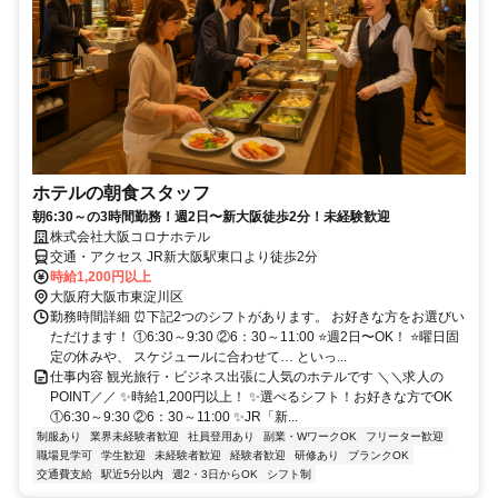
ホテルの朝食スタッフ
朝6:30～の3時間勤務！週2日〜新大阪徒歩2分！未経験歓迎
株式会社大阪コロナホテル
交通・アクセス JR新大阪駅東口より徒歩2分
時給1,200円以上
大阪府大阪市東淀川区
勤務時間詳細 ⏰下記2つのシフトがあります。 お好きな方をお選びい
ただけます！ ①6:30～9:30 ②6：30～11:00 ⭐週2日〜OK！ ⭐曜日固
定の休みや、 スケジュールに合わせて… といっ...
仕事内容 観光旅行・ビジネス出張に人気のホテルです ＼＼求人の
POINT／／ ✨時給1,200円以上！ ✨選べるシフト！お好きな方でOK
①6:30～9:30 ②6：30～11:00 ✨JR「新...
制服あり
業界未経験者歓迎
社員登用あり
副業・WワークOK
フリーター歓迎
職場見学可
学生歓迎
未経験者歓迎
経験者歓迎
研修あり
ブランクOK
交通費支給
駅近5分以内
週2・3日からOK
シフト制