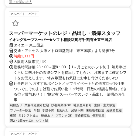
同じ企業の求人
アルバイト・パート
スーパーマーケットのレジ・品出し・清掃スタッフ
イオングループスーパー★シフト相談◎賞与/社割有★東三国店
ダイエー 東三国店
交通・アクセス 大阪メトロ御堂筋線「東三国駅」より徒歩7分
時給1,333円
大阪府大阪市淀川区
勤務時間詳細 23：00～翌8：00 【 1ヶ月ごとのシフト制 】 毎月半ば
くらいに来月分の希望シフトを提出してもらい、月末までに確定シフ
トをお伝えします。 休み希望もお気軽にお申し付けくださいね♪...
仕事内容 ＼おすすめポイント／ ✅プライベートとの両立◎ ✅お仕事
ついでにそのまま社割でお買い物！ ✅時間・日数の相談を気軽にでき
る◎ ✅賞与あり！！/規定有 スーパーでのレジ・品出し・清掃のお仕
事...
制服あり
業界未経験者歓迎
扶養内勤務OK
社員登用あり
主婦・主夫歓迎
フリーター歓迎
早朝
学歴不問
転勤なし
経験不問
未経験者歓迎
経験者歓迎
夜間
月1シフト提出
研修あり
ブランクOK
交通費支給
長期歓迎
週2・3日からOK
シフト制
アルバイト・パート