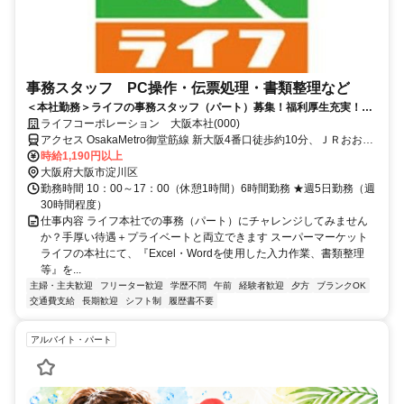
事務スタッフ PC操作・伝票処理・書類整理など
＜本社勤務＞ライフの事務スタッフ（パート）募集！福利厚生充実！安
心・安定のオフィスワーク
ライフコーポレーション 大阪本社(000)
アクセス OsakaMetro御堂筋線 新大阪4番口徒歩約10分、ＪＲおおさ
か東線 新大阪4番口徒歩約10分、ＪＲ東海道新幹線 新大阪4番口徒歩
時給1,190円以上
約10分
大阪府大阪市淀川区
勤務時間 10：00～17：00（休憩1時間）6時間勤務 ★週5日勤務（週
30時間程度）
仕事内容 ライフ本社での事務（パート）にチャレンジしてみません
か？手厚い待遇＋プライベートと両立できます スーパーマーケット
ライフの本社にて、『Excel・Wordを使用した入力作業、書類整理
等』を...
主婦・主夫歓迎
フリーター歓迎
学歴不問
午前
経験者歓迎
夕方
ブランクOK
交通費支給
長期歓迎
シフト制
履歴書不要
アルバイト・パート