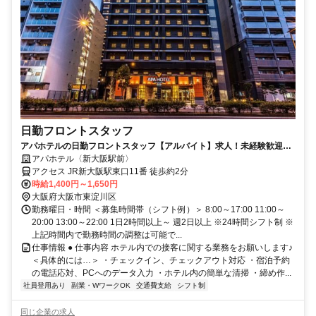
日勤フロントスタッフ
アパホテルの日勤フロントスタッフ【アルバイト】求人！未経験歓迎＆
研修充実で安心スタート
アパホテル〈新大阪駅前〉
アクセス JR新大阪駅東口11番 徒歩約2分
時給1,400円～1,650円
大阪府大阪市東淀川区
勤務曜日・時間 ＜募集時間帯（シフト例）＞ 8:00～17:00 11:00～
20:00 13:00～22:00 1日2時間以上～ 週2日以上 ※24時間シフト制 ※
上記時間内で勤務時間の調整は可能で...
仕事情報 ● 仕事内容 ホテル内での接客に関する業務をお願いします♪
＜具体的には…＞ ・チェックイン、チェックアウト対応 ・宿泊予約
の電話応対、PCへのデータ入力 ・ホテル内の簡単な清掃 ・締め作...
社員登用あり
副業・WワークOK
交通費支給
シフト制
同じ企業の求人