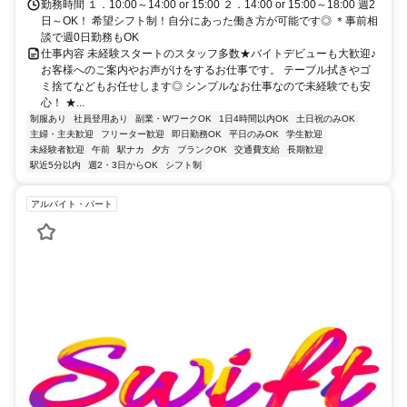
勤務時間 １．10:00～14:00 or 15:00 ２．14:00 or 15:00～18:00 週2
日～OK！ 希望シフト制！自分にあった働き方が可能です◎ ＊事前相
談で週0日勤務もOK
仕事内容 未経験スタートのスタッフ多数★バイトデビューも大歓迎♪
お客様へのご案内やお声がけをするお仕事です。 テーブル拭きやゴ
ミ捨てなどもお任せします◎ シンプルなお仕事なので未経験でも安
心！ ★...
制服あり
社員登用あり
副業・WワークOK
1日4時間以内OK
土日祝のみOK
主婦・主夫歓迎
フリーター歓迎
即日勤務OK
平日のみOK
学生歓迎
未経験者歓迎
午前
駅ナカ
夕方
ブランクOK
交通費支給
長期歓迎
駅近5分以内
週2・3日からOK
シフト制
アルバイト・パート