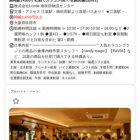
高時給1450円*社割でカラコンGET♪空調完備◎[001]
株式会社Lcode 南吹田物流センター
交通・アクセス 江坂駅・南吹田駅より送迎バスあり！ ★江坂駅・東
淀川駅より自転車貸出も◎
時給1,450円以上
大阪府吹田市
勤務時間詳細 ≪ 勤務時間例 ≫ 10:00～17:00 10:00～18:00 など ◆2
週間毎のシフト制 ◆週4日～ ◆1日7h～ ◆曜日固定も歓迎 ◆長期勤
務歓迎 ※土日祝を含めた 週3～勤務...
仕事内容 *:━━━━━━━━━━━━━━━━━:* 人気カラコンブラ
ンドの商品の 倉庫内軽作業スタッフ！ 【candy magic】【ReVIA】な
ど、 話題の商品を社割で購入できる特典あり♪...
業界未経験者歓迎
ランチタイム
副業・WワークOK
隔週シフト提出
主婦・主夫歓迎
フリーター歓迎
バイク通勤OK
シフト自由
学歴不問
車通勤OK
即日勤務OK
職場見学可
学生歓迎
転勤なし
経験不問
未経験者歓迎
交通費全額支給
午前
経験者歓迎
ネイルOK
アルバイト・パート