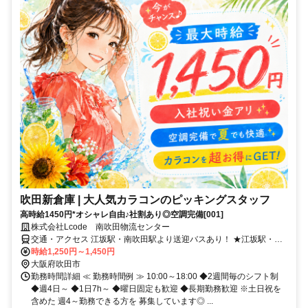
吹田新倉庫 | 大人気カラコンのピッキングスタッフ
高時給1450円*オシャレ自由♪社割あり◎空調完備[001]
株式会社Lcode 南吹田物流センター
交通・アクセス 江坂駅・南吹田駅より送迎バスあり！ ★江坂駅・東
淀川駅より自転車貸出も◎
時給1,250円～1,450円
大阪府吹田市
勤務時間詳細 ≪ 勤務時間例 ≫ 10:00～18:00 ◆2週間毎のシフト制
◆週4日～ ◆1日7h～ ◆曜日固定も歓迎 ◆長期勤務歓迎 ※土日祝を
含めた 週4～勤務できる方を 募集しています◎ ...