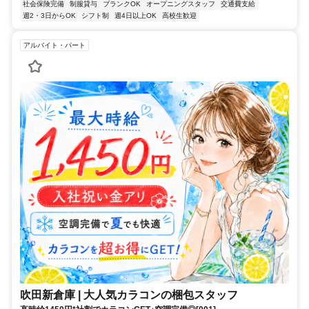
社会保険完備
制服貸与
ブランクOK
オープニングスタッフ
交通費支給
週2・3日からOK
シフト制
週4日以上OK
高校生歓迎
アルバイト・パート
吹田新倉庫 | 大人気カラコンの梱包スタッフ