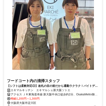
フードコート内の清掃スタッフ
【シフトは柔軟対応◎】改札の目の前だから通勤ラクラク！バイトデビ
ュー応援♪
エキマルキッチン エキマルシェ新大阪ソトエ
アクセス ＪＲ東海道本線 新大阪中央口徒歩約2分、OsakaMetro御堂
筋線 新大阪中央口徒歩約2分、ＪＲおおさか東線/ＪＲ関西本線〔大和
時給1,200円～1,300円
路線〕 新大阪中央口徒歩約2分
大阪府大阪市淀川区