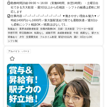
勤務時間詳細 09:00 〜 16:00 （実働6時間、休憩1時間） ・土曜日出
社できる方大歓迎 ・週3日以上から応相談 ・シフトの融通は柔軟に対
応します
仕事内容 ─┘─┘─┘─┘─┘─┘─┘─┘─┘ ▼働きやすい理由＆魅力▼ ✅
時給1400円から1600円 ✅新大阪駅直結で雨でも通勤快適 ✅週3日か
ら柔軟にシフト相談OK ✅残業ほぼなしで1...
制服あり
業界未経験者歓迎
扶養内勤務OK
主婦・主夫歓迎
フリーター歓迎
学歴不問
即日勤務OK
転勤なし
経験不問
未経験者歓迎
午前
残業なし
駅ナカ
研修あり
夕方
交通費支給
フルタイム歓迎
駅近5分以内
週2・3日からOK
シフト制
アルバイト・パート