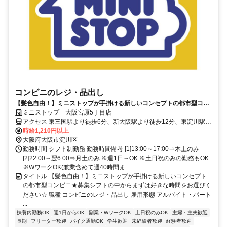
コンビニのレジ・品出し
【髪色自由！】ミニストップが手掛ける新しいコンセプトの都市型コン
ビニ★募集シフトの中からまずは好きな時間をお選びください☆
ミニストップ 大阪宮原5丁目店
アクセス 東三国駅より徒歩6分、新大阪駅より徒歩12分、東淀川駅よ
り徒歩12分 ★その他のアクセス可能駅/三国駅、西中島南方駅
時給1,210円以上
大阪府大阪市淀川区
勤務時間 シフト制勤務 勤務時間備考 [1]13:00～17:00⇒木土のみ
[2]22:00～翌6:00⇒月土のみ ※週1日～OK ※土日祝のみの勤務もOK
※WワークOK(兼業含めて週40時間ま...
タイトル 【髪色自由！】ミニストップが手掛ける新しいコンセプト
の都市型コンビニ★募集シフトの中からまずは好きな時間をお選びく
ださい☆ 職種 コンビニのレジ・品出し 雇用形態 アルバイト・パート
...
扶養内勤務OK
週1日からOK
副業・WワークOK
土日祝のみOK
主婦・主夫歓迎
長期
フリーター歓迎
バイク通勤OK
学生歓迎
未経験者歓迎
経験者歓迎