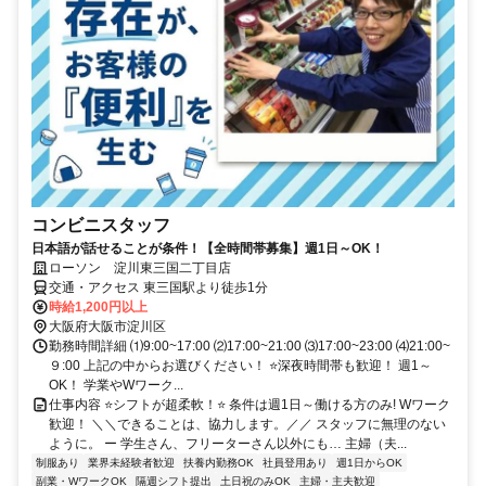
コンビニスタッフ
日本語が話せることが条件！【全時間帯募集】週1日～OK！
ローソン 淀川東三国二丁目店
交通・アクセス 東三国駅より徒歩1分
時給1,200円以上
大阪府大阪市淀川区
勤務時間詳細 ⑴9:00~17:00 ⑵17:00~21:00 ⑶17:00~23:00 ⑷21:00~
９:00 上記の中からお選びください！ ⭐深夜時間帯も歓迎！ 週1～
OK！ 学業やWワーク...
仕事内容 ⭐シフトが超柔軟！⭐ 条件は週1日～働ける方のみ! Wワーク
歓迎！ ＼＼できることは、協力します。／／ スタッフに無理のない
ように。 ー 学生さん、フリーターさん以外にも… 主婦（夫...
制服あり
業界未経験者歓迎
扶養内勤務OK
社員登用あり
週1日からOK
副業・WワークOK
隔週シフト提出
土日祝のみOK
主婦・主夫歓迎