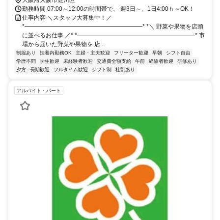
勤務時間 07:00～12:00の時間帯で、 週3日～、1日4:00ｈ～OK！
仕事内容 ＼スタッフ大募集中！／
*━━━━━━━━━━━━━━━━━━━━* *＼ 野菜や果物を店頭
に並べるお仕事 ／* *━━━━━━━━━━━━━━━━━━━━* 市
場から届いた野菜や果物を 店...
制服あり
扶養内勤務OK
主婦・主夫歓迎
フリーター歓迎
早朝
シフト自由
学歴不問
学生歓迎
未経験者歓迎
交通費全額支給
午前
経験者歓迎
研修あり
夕方
長期歓迎
フルタイム歓迎
シフト制
社割あり
アルバイト・パート