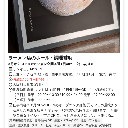
ラーメン店のホール・調理補助
8月からOPEN✨オシャレ空間＆週1日4h〜！賄いあり⭐️
サンキュ。Men-Tsu.
交通・アクセス 地下鉄「西中島南方駅」より徒歩6分 ｜阪急「南方
駅」より徒歩9分｜賄いあり✨
時給1,400円～1,700円
大阪府大阪市淀川区
勤務時間詳細 シフト制（週1日・1日4時間〜OK！） ＜勤務時間＞
【平日】 前半：09:00〜13:30 / 10:00〜14:00 後半：17:00〜22:00
【土曜】 前半：09:00〜1...
仕事内容 ✨ 8月NEW OPENのオープニング募集 元カフェの居抜きを
活用した綺麗な店内！ オシャレな環境で気持ちよく働けます。 ✨ 髪
型自由＆ネイル・ピアスOK 自分らしさを大切にしながら働ける...
業界未経験者歓迎
週1日からOK
副業・WワークOK
隔週シフト提出
主婦・主夫歓迎
フリーター歓迎
学歴不問
即日勤務OK
学生歓迎
経験不問