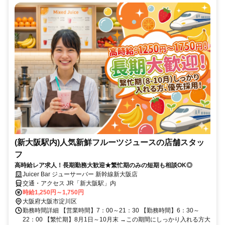
(新大阪駅内)人気新鮮フルーツジュースの店舗スタッ
フ
高時給レア求人！長期勤務大歓迎★繁忙期のみの短期も相談OK◎
Juicer Bar ジューサーバー 新幹線新大阪店
交通・アクセス JR「新大阪駅」内
時給1,250円～1,750円
大阪府大阪市淀川区
勤務時間詳細 【営業時間】7：00～21：30 【勤務時間】6：30～
22：00 【繁忙期】8月1日～10月末 →この期間にしっかり入れる方大