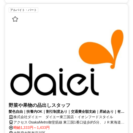
アルバイト・パート
野菜や果物の品出しスタッフ
髪色自由｜扶養内OK｜割引制度あり｜交通費全額支給｜昇給あり｜有給
あり
株式会社ダイエー ダイエー東三国店・イオンフードスタイル
アクセス OsakaMetro御堂筋線 東三国1番口徒歩約5分、ＪＲ東海道本
線 東淀川西出口徒歩約12分、OsakaMetro御堂筋線 新大阪2番口徒歩
時給1,333円～1,433円
約18分
大阪府大阪市淀川区