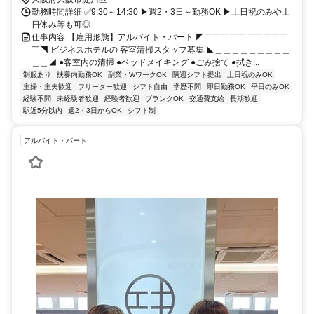
勤務時間詳細 ✅9:30～14:30 ▶週2・3日～勤務OK ▶土日祝のみや土
日休み等も可◎
仕事内容 【雇用形態】アルバイト・パート ◤￣￣￣￣￣￣￣￣￣￣
￣◥ ビジネスホテルの 客室清掃スタッフ募集 ◣＿＿＿＿＿＿＿＿＿
＿＿◢ ●客室内の清掃 ●ベッドメイキング ●ごみ捨て ●拭き...
制服あり
扶養内勤務OK
副業・WワークOK
隔週シフト提出
土日祝のみOK
主婦・主夫歓迎
フリーター歓迎
シフト自由
学歴不問
即日勤務OK
平日のみOK
経験不問
未経験者歓迎
経験者歓迎
ブランクOK
交通費支給
長期歓迎
駅近5分以内
週2・3日からOK
シフト制
アルバイト・パート