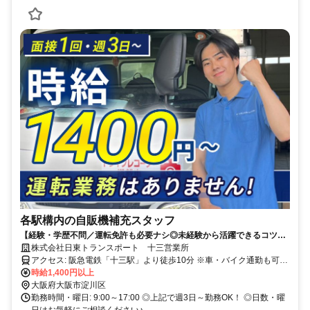
各駅構内の自販機補充スタッフ
【経験・学歴不問／運転免許も必要ナシ◎未経験から活躍できるコツコ
ツ自販機補充♪】お仕事は安心のペア行動/高時給1,400円～/週3日～OK
株式会社日東トランスポート 十三営業所
アクセス: 阪急電鉄「十三駅」より徒歩10分 ※車・バイク通勤も可能
ですが、 基本は公共交通機関での通勤を推奨しています。 ※勤務地
時給1,400円以上
へは基本現地集合・現地解散となります。
大阪府大阪市淀川区
勤務時間・曜日: 9:00～17:00 ◎上記で週3日～勤務OK！ ◎日数・曜
日はお気軽にご相談ください♪