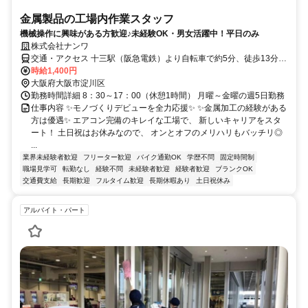
金属製品の工場内作業スタッフ
機械操作に興味がある方歓迎♪未経験OK・男女活躍中！平日のみ
株式会社ナンワ
交通・アクセス 十三駅（阪急電鉄）より自転車で約5分、徒歩13分ほ
ど
時給1,400円
大阪府大阪市淀川区
勤務時間詳細 8：30～17：00（休憩1時間） 月曜～金曜の週5日勤務
仕事内容 ✨モノづくりデビューを全力応援✨ ✨金属加工の経験がある
方は優遇✨ エアコン完備のキレイな工場で、 新しいキャリアをスタ
ート！ 土日祝はお休みなので、 オンとオフのメリハリもバッチリ◎
...
業界未経験者歓迎
フリーター歓迎
バイク通勤OK
学歴不問
固定時間制
職場見学可
転勤なし
経験不問
未経験者歓迎
経験者歓迎
ブランクOK
交通費支給
長期歓迎
フルタイム歓迎
長期休暇あり
土日祝休み
アルバイト・パート