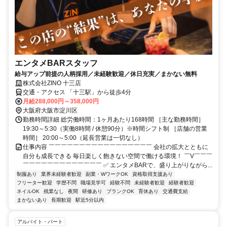
エンタメBARスタッフ
給与アップ前提の人柄採用／未経験歓迎／休日充実／まかない無料
株式会社ZINO 十三店
交通・アクセス 「十三駅」から徒歩4分
月給288,000円～358,000円
大阪府大阪市淀川区
勤務時間詳細 総労働時間：1ヶ月あたり168時間 ［主な勤務時間］
19:30～5:30（実働8時間 / 休憩90分）※時間シフト制 ［店舗の営業
時間］ 20:00～5:00（延長営業は一切なし）
仕事内容 ￣￣￣￣￣￣￣￣￣￣￣￣￣￣￣￣￣ 会社の拡大とともに
自分も成長できる 毎日楽しく飽きない空間で働ける環境！ ￣V￣￣￣
￣￣￣￣￣￣￣￣￣￣￣￣￣ ✅ エンタメBARで、盛り上がりながら...
制服あり
業界未経験者歓迎
副業・WワークOK
資格取得支援あり
フリーター歓迎
学歴不問
職場見学可
経験不問
未経験者歓迎
経験者歓迎
ネイルOK
残業なし
夜間
研修あり
ブランクOK
育休あり
交通費支給
まかないあり
長期歓迎
駅近5分以内
アルバイト・パート