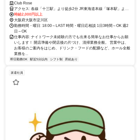
経験の方も大歓迎！
Club Rose
アクセス: 各線「十三駅」より徒歩2分 JR東海道本線「塚本駅」より
徒歩19分
時給2,000円以上
大阪府大阪市淀川区
勤務時間・曜日: 18:00～LAST 時間・曜日応相談 1日3時間～OK 週2
日～OK
仕事内容: ナイトワーク未経験の方でも出来る簡単なお仕事からお願
いします！ 開店準備や閉店後の片づけ、清掃業務全般。 営業中は、
お客様のご案内をはじめ、ドリンク・フードの配膳など、ホール全般
業務を...
即日勤務OK
駅近5分以内
シフト制
昇給あり
派遣社員