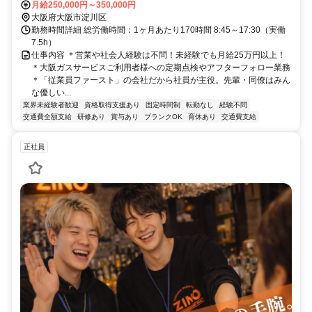
月給250,000円～350,000円
大阪府大阪市淀川区
勤務時間詳細 総労働時間：1ヶ月あたり170時間 8:45～17:30（実働
7.5h）
仕事内容 ＊営業や社会人経験は不問！未経験でも月給25万円以上！
＊大阪ガスサービスご利用者様への定期点検やアフターフォロー業務
＊「従業員ファースト」の会社だから社員が主役。先輩・同僚はみん
な優しい...
業界未経験者歓迎
資格取得支援あり
固定時間制
転勤なし
経験不問
交通費全額支給
研修あり
賞与あり
ブランクOK
育休あり
交通費支給
正社員