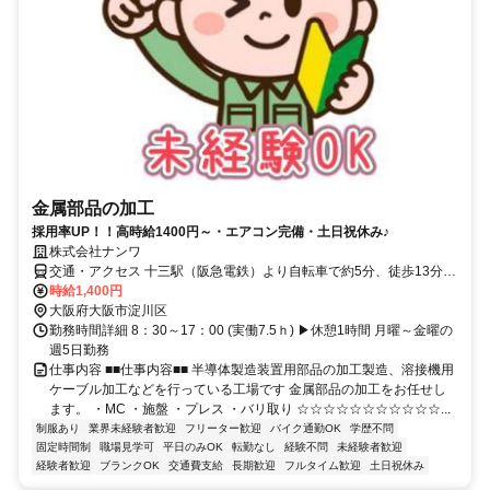
金属部品の加工
採用率UP！！高時給1400円～・エアコン完備・土日祝休み♪
株式会社ナンワ
交通・アクセス 十三駅（阪急電鉄）より自転車で約5分、徒歩13分ほ
ど
時給1,400円
大阪府大阪市淀川区
勤務時間詳細 8：30～17：00 (実働7.5ｈ) ▶休憩1時間 月曜～金曜の
週5日勤務
仕事内容 ■■仕事内容■■ 半導体製造装置用部品の加工製造、溶接機用
ケーブル加工などを行っている工場です 金属部品の加工をお任せし
ます。 ・MC ・施盤 ・プレス ・バリ取り ☆☆☆☆☆☆☆☆☆☆☆...
制服あり
業界未経験者歓迎
フリーター歓迎
バイク通勤OK
学歴不問
固定時間制
職場見学可
平日のみOK
転勤なし
経験不問
未経験者歓迎
経験者歓迎
ブランクOK
交通費支給
長期歓迎
フルタイム歓迎
土日祝休み