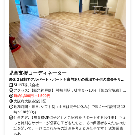
児童支援コーディネーター
週休２日制でアルバート・パートも賞与ありの職場で子供の成長をサポ
ート！
SHINT株式会社
アクセス: 【阪急神戸線】 神崎川駅：徒歩５〜10分 【阪急宝塚線】
三国駅：徒歩５〜10分
時給1,300円～1,500円
大阪府大阪市淀川区
勤務時間・曜日: シフト制（土日は完全に休み）で週２〜相談可能 13
時〜18時30分
仕事内容: 【無資格OK◎子どもとご家族をサポートするお仕事】 ちょ
っと特別なサポートが必要な子どもたちと、その保護者さんたちのお
話を聞いて、一緒にこれからの計画を考えるお仕事です！ 送迎業務
もあ...