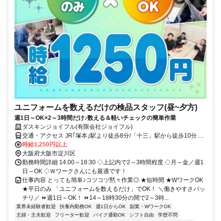
ユニフォームを数えるだけの検品スタッフ(昼~夕方)
週1日～OK×2～3時間だけ♪数える＆軽いチェックの簡単作業
ダスキンジョイフル(有限会社ジョイフル)
交通・アクセス JR｢塚本｣駅より徒歩8分/「十三」駅から徒歩10分 ※
バイク通勤ＯＫ
時給1,250円以上
大阪府大阪市淀川区
勤務時間詳細 14:00～18:30 ◇上記内で2～3時間程度 ◇月～金／週1
日～OK ◇Ｗワークさんにも最適です！
仕事内容 とっても簡単♪コツコツ黙々作業◎ ★短時間 ★WワークOK
★平日のみ 「ユニフォームを数えるだけ」でOK！ ＼働きやすさバッ
チリ／ ⏩週1日～OK！ ⏩14～18時30分の間で2～3時...
業界未経験者歓迎
扶養内勤務OK
週1日からOK
副業・WワークOK
主婦・主夫歓迎
フリーター歓迎
バイク通勤OK
シフト自由
学歴不問