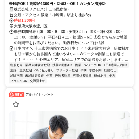
未経験OK！高時給1300円～◎週3～OK！カンタン清掃◎
株式会社サクセス(十三市民病院)
交通・アクセス 阪急「神崎川」駅より徒歩8分
時給1,300円
大阪府大阪市淀川区
勤務時間詳細 ①6：00～9：30（実働3.5ｈ） 週3～6日 ②6：00～
12：00（実働6ｈ） 平日4日＋土・祝 週5～6日 ①②どちらかご希望
の時間帯をお選びください。 勤務日数については相談...
仕事内容 ＼ 十三市民病院でのお仕事！ ／ ✨未経験大歓迎！研修制度
も◎ ✨駅から徒歩圏内で通いやすい♪ ✨Wワークや副業にも最適で
す！ ＊・-・＊ 外来エリア、病室エリアでの清掃をお願いします。...
制服あり
業界未経験者歓迎
扶養内勤務OK
副業・WワークOK
1日4時間以内OK
主婦・主夫歓迎
60代も応募可
フリーター歓迎
早朝
学歴不問
転勤なし
経験不問
未経験者歓迎
午前
経験者歓迎
有資格者歓迎
研修あり
夕方
ブランクOK
交通費支給
アルバイト・パート