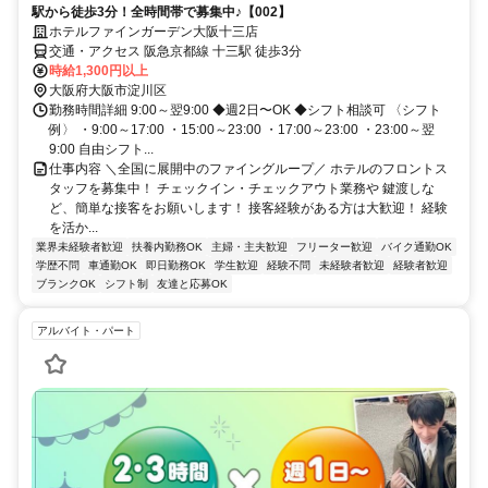
駅から徒歩3分！全時間帯で募集中♪【002】
ホテルファインガーデン大阪十三店
交通・アクセス 阪急京都線 十三駅 徒歩3分
時給1,300円以上
大阪府大阪市淀川区
勤務時間詳細 9:00～翌9:00 ◆週2日〜OK ◆シフト相談可 〈シフト
例〉 ・9:00～17:00 ・15:00～23:00 ・17:00～23:00 ・23:00～翌
9:00 自由シフト...
仕事内容 ＼全国に展開中のファイングループ／ ホテルのフロントス
タッフを募集中！ チェックイン・チェックアウト業務や 鍵渡しな
ど、簡単な接客をお願いします！ 接客経験がある方は大歓迎！ 経験
を活か...
業界未経験者歓迎
扶養内勤務OK
主婦・主夫歓迎
フリーター歓迎
バイク通勤OK
学歴不問
車通勤OK
即日勤務OK
学生歓迎
経験不問
未経験者歓迎
経験者歓迎
ブランクOK
シフト制
友達と応募OK
アルバイト・パート