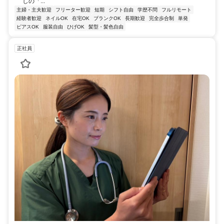
しの「...
主婦・主夫歓迎
フリーター歓迎
短期
シフト自由
学歴不問
フルリモート
経験者歓迎
ネイルOK
在宅OK
ブランクOK
長期歓迎
完全歩合制
単発
ピアスOK
服装自由
ひげOK
髪型・髪色自由
正社員