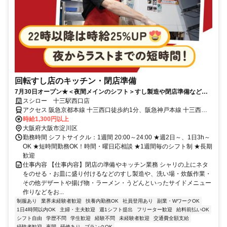
回転すし店のキッチン・閉店準備
7月30日オープン★＜夜間メインのシフト＞すし製造や閉店準備などコ
ツコツ働ける
スシロー 十三駅西口店
アクセス 阪急京都本線 十三西口徒歩約1分、阪急神戸本線 十三西口
徒歩約1分、阪急宝塚本線 十三西口徒歩約1分
時給1,300円以上
大阪府大阪市淀川区
勤務時間 シフトサイクル：1週間 20:00～24:00 ★週2日～、1日3h～
OK ★短時間勤務OK！時間・曜日応相談 ★1週間毎のシフト制 ★長期
歓迎
仕事内容 【仕事内容】閉店の準備やキッチン業務 シャリの上にネタ
をのせる・お皿に盛り付けるなどのすし製造や、洗い場・炊飯作業・
その他デザートや揚げ物・ラーメン・うどんといったサイドメニュー
作りなどをお...
制服あり
業界未経験者歓迎
扶養内勤務OK
社員登用あり
副業・WワークOK
1日4時間以内OK
主婦・主夫歓迎
週1シフト提出
フリーター歓迎
給料前払いOK
シフト自由
学歴不問
学生歓迎
経験不問
未経験者歓迎
交通費全額支給
経験者歓迎
夜間
研修あり
ブランクOK