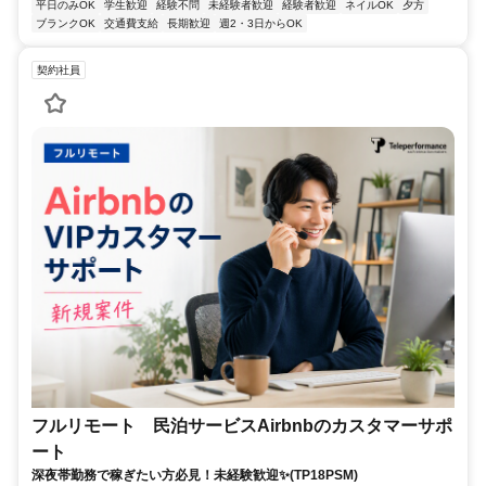
平日のみOK
学生歓迎
経験不問
未経験者歓迎
経験者歓迎
ネイルOK
夕方
ブランクOK
交通費支給
長期歓迎
週2・3日からOK
契約社員
フルリモート 民泊サービスAirbnbのカスタマーサポ
ート
深夜帯勤務で稼ぎたい方必見！未経験歓迎✨(TP18PSM)