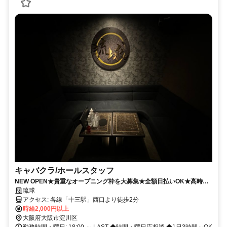
キャバクラ/ホールスタッフ
NEW OPEN★貴重なオープニング枠を大募集★全額日払いOK★高時給
＆高待遇をお約束★
琉球
アクセス: 各線「十三駅」西口より徒歩2分
時給2,000円以上
大阪府大阪市淀川区
勤務時間・曜日: 18:00 ～ LAST ◆時間・曜日応相談 ◆1日3時間～OK