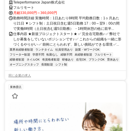
Teleperformance Japan株式会社
フルリモート
月給330,000円～360,000円
勤務時間詳細 実働時間：1日あたり8時間 平均勤務日数：1ヶ月あた
り21日 ▼シフト制：土日祝日含む週5日勤務 17：00～翌9：00の間
で実働8時間（土日祝含む週5日勤務） ・1時間休憩の他に前半...
仕事内容 ★新規プロジェクトスタート★ ✅ 完全在宅勤務♪ ✅ 弊社で
しか募集をしていないポジションです♪ ✅ これからの組織を一緒に形
づくるやりがい ✅ 前例にとらわれず、新しい挑戦ができる環境 ✅...
業界未経験者歓迎
ランチタイム
社員登用あり
副業・WワークOK
フリーター歓迎
学歴不問
転勤なし
経験不問
未経験者歓迎
フルリモート
経験者歓迎
ネイルOK
有資格者歓迎
研修あり
在宅OK
ブランクOK
育休あり
オープニングスタッフ
長期歓迎
シフト制
同じ企業の求人
業務委託