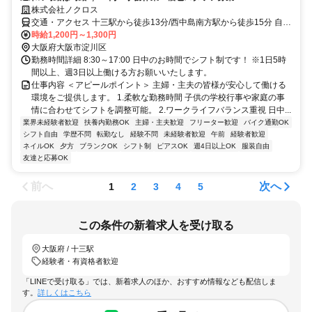
株式会社ノクロス
交通・アクセス 十三駅から徒歩13分/西中島南方駅から徒歩15分 自転
車通勤OK
時給1,200円～1,300円
大阪府大阪市淀川区
勤務時間詳細 8:30～17:00 日中のお時間でシフト制です！ ※1日5時
間以上、週3日以上働ける方お願いいたします。
仕事内容 ＜アピールポイント＞ 主婦・主夫の皆様が安心して働ける
環境をご提供します。 1.柔軟な勤務時間 子供の学校行事や家庭の事
情に合わせてシフトを調整可能。 2.ワークライフバランス重視 日中...
業界未経験者歓迎
扶養内勤務OK
主婦・主夫歓迎
フリーター歓迎
バイク通勤OK
シフト自由
学歴不問
転勤なし
経験不問
未経験者歓迎
午前
経験者歓迎
ネイルOK
夕方
ブランクOK
シフト制
ピアスOK
週4日以上OK
服装自由
友達と応募OK
前へ
次へ
1
2
3
4
5
この条件の新着求人を受け取る
大阪府 / 十三駅
経験者・有資格者歓迎
「LINEで受け取る」では、新着求人のほか、おすすめ情報なども配信しま
す。
詳しくはこちら