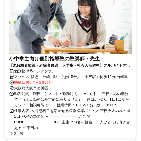
小中学生向け個別指導塾の塾講師・先生
【未経験者歓迎・経験者優遇｜大学生・社会人活躍中】アルバイトデビ
ュー応援｜ブランク復帰支援｜平日夕方のみ・週1日〜OK｜働きやすい
個別指導塾インテグラル
環境です♪
アクセス: 阪急「神崎川駅」徒歩15分／「十三駅」徒歩15分 自転車通
勤もご相談いただけます。
時給1,400円～1,900円
大阪府大阪市淀川区
勤務時間・曜日: 【 シフト・勤務時間について 】 ・平日のみの勤務
です（土日勤務は基本的にありません） ・週1日〜OK、1日1コマか
らシフト相談可能です ・授業時間：1コマ80分（例：18:00〜...
仕事内容: ＼得意科目を活かせる個別指導バイト／ 平日夕方のみ・週
1日〜OKの塾講師 ✼┈┈┈┈┈┈┈┈ここが
Point┈┈┈┈┈┈┈┈✼ ✅ 生徒1〜3名を担当！一人ひとりに向き合
える ✅ 平日の...
シフト制