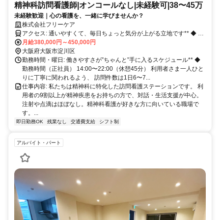
精神科訪問看護師|オンコールなし|未経験可|38〜45万
未経験歓迎｜心の看護を、一緒に学びませんか？
株式会社フリーケア
アクセス: 通いやすくて、毎日ちょっと気分が上がる立地です** ◆ 住
所 〒532-0026 大阪府大阪市淀川区塚本3丁目1-21 グローバルビル
月給380,000円～450,000円
2B ◆ 最寄り駅からのアクセス JR「塚本駅」から徒歩11分 駅からの
大阪府大阪市淀川区
距離が程よく、落ち着いた住宅エリアに位置しています。 人通りも
勤務時間・曜日: 働きやすさが”ちゃんと”手に入るスケジュール** ◆
多すぎず少なすぎず、毎日の通勤がしやすい環境です。 ◆ 通勤方法
勤務時間（正社員） 14:00〜22:00（休憩45分） 利用者さま一人ひと
・自転車通勤OK ・バイク通勤OK ・車通勤OK 「気分で自転車」「雨
りに丁寧に関われるよう、 訪問件数は1日6〜7...
の日は電車」みたいに、 その日のコンディションで選べる柔軟さが
仕事内容: 私たちは精神科に特化した訪問看護ステーションです。 利
あります。 ◆ 周辺環境 ・コンビニ、飲食店が多数 ・住宅街で静か
用者の9割以上が精神疾患をお持ちの方で、対話・生活支援が中心。
・駅前にはスーパーもあり、勤務前後の買い物に便利 日々の暮らし
注射や点滴はほぼなし。精神科看護が好きな方に向いている職場で
と仕事のリズムが組みやすい場所です。 ◆ 訪問エリアとの相性も◎
す。...
大阪市・東大阪市など、 主要エリアにアクセスしやすく、移動負担
即日勤務OK
残業なし
交通費支給
シフト制
が少ない立地です。
アルバイト・パート