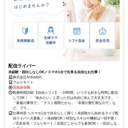
配信ライバー
未経験・顔出しなしOK／スマホ1台で出来る自由なお仕事！
株式会社Activation
フルリモート
完全歩合制
勤務時間詳細 【自由シフト】 ・24時間、いつでも好きな時間に配信
してOK！ ・「休みたい」と思った日は自由に休んで大丈夫です。 ・
「家庭の事情で」「テスト期間だから」「本業の繁忙期なので」な
ど、プラ...
仕事内容 ＼スマホ1台で自分らしく輝く！未経験から始めるライブ配
信ライバー大募集／ ✅未経験OK！特別なスキルや機材は一切不要！
✅完全在宅・フルリモート！全国どこからでも参加OK！ ✅顔出しな