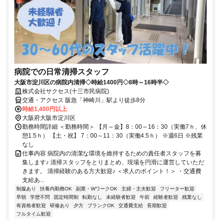
病院での日常清掃スタッフ
大阪市淀川区の病院内清掃◇時給1400円◇8時～16時半◇
株式会社サクセス(十三市民病院)
交通・アクセス 阪急「神崎川」駅より徒歩8分
時給1,400円以上
大阪府大阪市淀川区
勤務時間詳細 ＜勤務時間＞ 【月～金】8：00～16：30（実働7ｈ、休
憩1.5ｈ） 【土・祝】 7：00～11：30（実働4.5ｈ） ※週6日 ※残業
なし
仕事内容 病院内の清潔な環境を維持するための責任者スタッフを募
集します♪ 清掃スタッフをとりまとめ、現場を円滑に運営していただ
きます。 清掃経験のある方大歓迎♪ ＜求人のポイント！＞ ・交通費
支給あ...
制服あり
扶養内勤務OK
副業・WワークOK
主婦・主夫歓迎
フリーター歓迎
早朝
学歴不問
固定時間制
転勤なし
未経験者歓迎
午前
経験者歓迎
残業なし
有資格者歓迎
研修あり
夕方
ブランクOK
交通費支給
長期歓迎
フルタイム歓迎