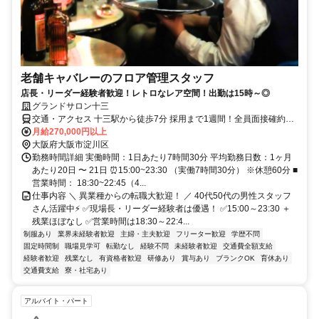
老舗キャバレーのフロア管理スタッフ
店長・リーダー経験者歓迎！レトロなレア空間！出勤は15時～◎
グランドサロン十三
交通・アクセス 十三駅から徒歩7分 採用まで1週間！全員面接確約！
残業ほとんどなし
月給270,000円以上
大阪府大阪市淀川区
勤務時間詳細 実働時間：1日あたり7時間30分 平均勤務日数：1ヶ月
あたり20日 〜 21日 ⏰15:00~23:30 （実働7時間30分） ※休憩60分 ■
営業時間： 18:30~22:45（4...
仕事内容 ＼ 異業種からの転職大歓迎！ ／ 40代50代の男性スタッフ
さん活躍中⚡ ✅現場長・リーダー経験者は優遇！ ✅15:00～23:30 ＋
残業ほぼなし ✅営業時間は18:30～22:4...
制服あり
業界未経験者歓迎
主婦・主夫歓迎
フリーター歓迎
学歴不問
固定時間制
職場見学可
転勤なし
経験不問
未経験者歓迎
交通費全額支給
経験者歓迎
残業なし
有資格者歓迎
研修あり
賞与あり
ブランクOK
育休あり
交通費支給
寮・社宅あり
アルバイト・パート