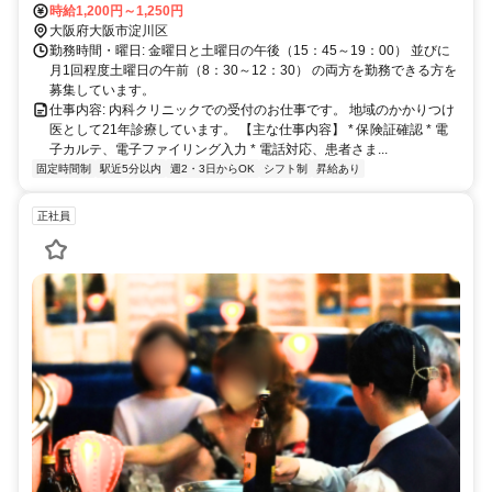
り徒歩15分 大阪シティバス塚本2丁目より徒歩1分、塚本小学校前よ
時給1,200円～1,250円
り徒歩3分
大阪府大阪市淀川区
勤務時間・曜日: 金曜日と土曜日の午後（15：45～19：00） 並びに
月1回程度土曜日の午前（8：30～12：30） の両方を勤務できる方を
募集しています。
仕事内容: 内科クリニックでの受付のお仕事です。 地域のかかりつけ
医として21年診療しています。 【主な仕事内容】 * 保険証確認 * 電
子カルテ、電子ファイリング入力 * 電話対応、患者さま...
固定時間制
駅近5分以内
週2・3日からOK
シフト制
昇給あり
正社員