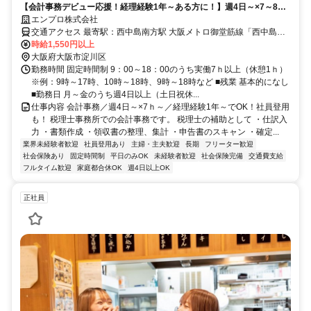
【会計事務デビュー応援！経理経験1年～ある方に！】週4日～×7～8ｈ
／家庭や育児との両立も〇！社員登用のチャンスも！
エンプロ株式会社
交通アクセス 最寄駅：西中島南方駅 大阪メトロ御堂筋線「西中島南
方駅 徒歩9分」 阪急京都線「南方駅 徒歩13分」 阪急各線「十三駅 徒
時給1,550円以上
大阪府大阪市淀川区
歩20分」 所在地：大阪府大阪市淀川区木川東 ※自転車通勤OK
勤務時間 固定時間制 9：00～18：00のうち実働7ｈ以上（休憩1ｈ）
※例：9時～17時、10時～18時、9時～18時など ■残業 基本的になし
■勤務日 月～金のうち週4日以上（土日祝休...
仕事内容 会計事務／週4日～×7ｈ～／経理経験1年～でOK！社員登用
も！ 税理士事務所での会計事務です。 税理士の補助として ・仕訳入
力 ・書類作成 ・領収書の整理、集計 ・申告書のスキャン ・確定...
業界未経験者歓迎
社員登用あり
主婦・主夫歓迎
長期
フリーター歓迎
社会保険あり
固定時間制
平日のみOK
未経験者歓迎
社会保険完備
交通費支給
フルタイム歓迎
家庭都合休OK
週4日以上OK
正社員