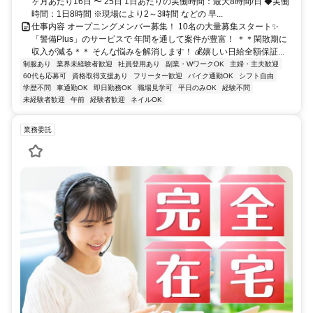
ヶ月あたり16日 〜 25日 1日あたりの実働時間：最大8時間/日 ◆実働
時間：1日8時間 ※現場により2～3時間 などの 早...
仕事内容 オープニングメンバー募集！ 10名の大量募集スタート✨
「警備Plus」のサービスで 年間を通して案件が豊富！ ＊＊閑散期に
収入が減る＊＊ そんな悩みを解消します！ 💰嬉しい日給全額保証...
制服あり
業界未経験者歓迎
社員登用あり
副業・WワークOK
主婦・主夫歓迎
60代も応募可
資格取得支援あり
フリーター歓迎
バイク通勤OK
シフト自由
学歴不問
車通勤OK
即日勤務OK
職場見学可
平日のみOK
経験不問
未経験者歓迎
午前
経験者歓迎
ネイルOK
業務委託