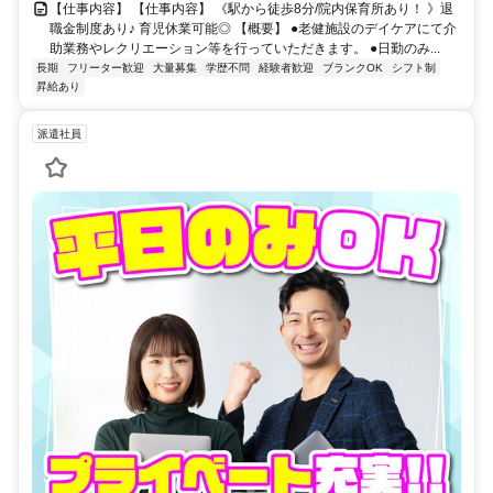
【仕事内容】 【仕事内容】 《駅から徒歩8分/院内保育所あり！ 》退
職金制度あり♪ 育児休業可能◎ 【概要】 ●老健施設のデイケアにて介
助業務やレクリエーション等を行っていただきます。 ●日勤のみ...
長期
フリーター歓迎
大量募集
学歴不問
経験者歓迎
ブランクOK
シフト制
昇給あり
派遣社員