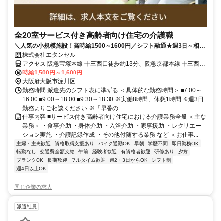
全20室サービス付き高齢者向け住宅の介護職
＼人気の小規模施設！高時給1500～1600円／シフト融通★週3日～相談
OK｜「早番のみ」「日勤のみ」相談OK｜交通費全額支給
株式会社エタンセル
アクセス 阪急宝塚本線 十三西口徒歩約13分、阪急京都本線 十三西口
徒歩約13分、阪急神戸本線 十三西口徒歩約13分 【勤務地最寄駅】JR
時給1,500円～1,600円
神戸線「塚本」駅より徒歩15分
大阪府大阪市淀川区
勤務時間 派遣先のシフト表に準ずる ＜具体的な勤務時間＞ ■7:00～
16:00 ■9:00～18:00 ■9:30～18:30 ※実働8時間、休憩1時間 ※週3日
勤務よりご相談ください ※「早番の...
仕事内容 ■サービス付き高齢者向け住宅における介護業務全般 ＜主な
業務＞ ・食事介助 ・身体介助 ・入浴介助 ・家事援助 ・レクリエー
ション実施 ・介護記録作成 ・その他付随する業務 など ＜お仕事...
主婦・主夫歓迎
資格取得支援あり
バイク通勤OK
早朝
学歴不問
即日勤務OK
転勤なし
交通費全額支給
午前
経験者歓迎
有資格者歓迎
研修あり
夕方
ブランクOK
長期歓迎
フルタイム歓迎
週2・3日からOK
シフト制
週4日以上OK
同じ企業の求人
派遣社員