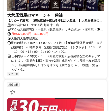
大衆居酒屋のマネージャー候補
【スピード選考】【複数店舗を束ねる即戦力大歓迎！】大衆居酒屋のマ
ネージャー候補！積極採用中！
株式会社NFI 大衆酒蔵 丸勝 十三店
アクセス(最寄駅) ・十三駅（阪急電鉄）より徒歩1分 ・塚本駅（JR在
来線）より車6分 ・中津駅（阪急電鉄）より車10分
月給370,000円～430,000円
大阪府大阪市淀川区
勤務時間 10：00〜24：00 ※シフト制（実働8時間/休憩1時間） ※月
残業時間：45時間以内 （残業代別途支給） 【シフト例】 ＊10：00
～19：00 ＊12：00～21：00 ＊14：00...
仕事内容 ＜PR本文＞ １，《即戦力歓迎》店長経験を次のキャリア
に！ ２，《昇給年12回・賞与年2回》成果がすぐに反映される環境
３，《長期休暇あり》オンもオフも充実できる ４，《髪型・髪色・
ヒゲ・タ...
シフト制
派遣社員