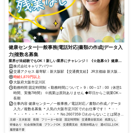
健康センター|一般事務|電話対応|書類の作成|データ入
力|複数名募集
業界が未経験でもOK！新しい業界にチャレンジ！ 《☆急募☆》健康セ
ンターの事務スタッフ◎高時給＠１８７０円◎
株式会社キャリアパワー
交通アクセス 最寄駅：新大阪駅 【交通費支給】 JR京都線 新大阪駅
徒歩7分 大阪メトロ御堂筋線 西中島南方駅 徒歩15分 阪急宝塚線 三国
時給1,870円以上
駅 バス12分
大阪府大阪市淀川区
勤務時間 固定時間制 ＜勤務時間について＞ 9：00～17：00（休憩1
時間、実働7時間） ※残業は原則ありません ◆即日からご就業OK～
長期
仕事内容 健康センター／一般事務／電話対応／書類の作成／データ
入力／複数名募集 ＊人気の大阪市淀川区でのお仕事です！ ＊・・
＊・・＊・・＊・・＊・・＊ No.2607359 ◎わからないことは聞き...
主婦・主夫歓迎
長期
フリーター歓迎
固定時間制
交通費全額支給
残業なし
研修あり
社会保険完備
ブランクOK
交通費支給
長期休暇あり
週4日以上OK
履歴書不要