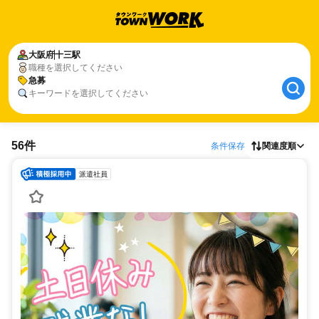
大阪府
十三駅
職種を選択してください
急募
キーワードを選択してください
56件
条件保存
関連度順
派遣社員