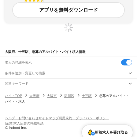
アプリを無料ダウンロード
大阪府、十三駅、急募のアルバイト・バイト求人情報
求人の詳細を表示
条件を追加・変更して検索
市区町村を追加・変更
関連キーワード
完全在宅ワーク 全国
シール貼り 在宅
現在地周辺
ガチャガチャ
犬カフェ
大阪府
駅を追加・変更
バイトTOP
大阪府
大阪市
淀川区
十三駅
急募のアルバイト・
大阪府
すべて
バイト・求人
大阪市
すべて
職種を追加・変更
JR京都線
都島区
福島区
此花区
西区
港区
大正区
天王寺区
浪速区
西淀川区
東淀川区
東成区
島本駅
高槻駅
摂津富田駅
JR総持寺駅
茨木駅
千里丘駅
岸辺駅
吹田駅
東淀川駅
飲食・フードサービス
生野区
旭区
城東区
阿倍野区
住吉区
東住吉区
西成区
淀川区
鶴見区
住之江区
特徴を追加・変更
新大阪駅
大阪駅
飲食・フードサービス
平野区
北区
中央区
すべて
ヘルプ・お問い合わせ
サイトマップ
利用規約・プライバシーポリシー
ホールスタッフ
キッチンスタッフ
皿洗い・洗い場
精肉・鮮魚加工
給食調理
人気
[企業]求人広告の掲載相談
JR神戸線(大阪～神戸)
堺市
すべて
雇用形態を追加・変更
パン屋（ベーカリー）
フードカウンター販売員
バー（BAR）・バーテンダー
日払いOK
高校生歓迎
学生歓迎
深夜の仕事
髪型・髪色自由
ひげOK
ネイルOK
大阪駅
塚本駅
堺区
中区
東区
西区
南区
北区
美原区
飲食店補助（開店・閉店準備）
飲食店（店長・マネージャー）
新着求人を受け取る
ピアスOK
アルバイト・パート
履歴書不要
オープニングスタッフ
留学生・外国人活躍中
都道府県を変更