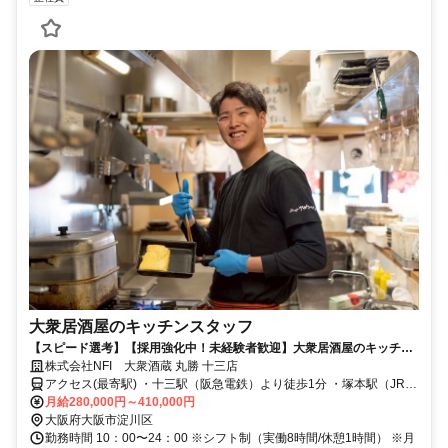
大衆居酒屋のキッチンスタッフ
【スピード選考】【採用強化中！未経験者歓迎】大衆居酒屋のキッチン
スタッフ！昇給チャンス毎月あり！
株式会社NFI 大衆酒蔵 丸勝 十三店
アクセス(最寄駅) ・十三駅（阪急電鉄）より徒歩1分 ・塚本駅（JR在
来線）より車6分 ・中津駅（阪急電鉄）より車10分
月給280,000円～410,000円
大阪府大阪市淀川区
勤務時間 10：00〜24：00 ※シフト制（実働8時間/休憩1時間） ※月