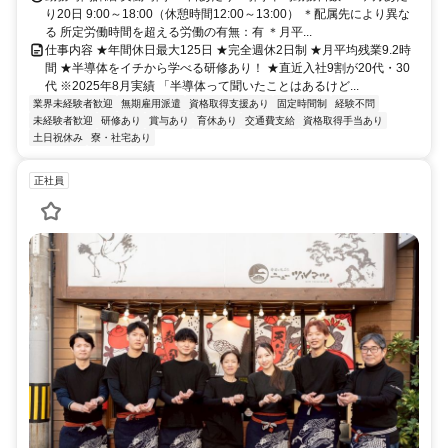
り20日 9:00～18:00（休憩時間12:00～13:00） ＊配属先により異な
る 所定労働時間を超える労働の有無：有 ＊月平...
仕事内容 ★年間休日最大125日 ★完全週休2日制 ★月平均残業9.2時
間 ★半導体をイチから学べる研修あり！ ★直近入社9割が20代・30
代 ※2025年8月実績 「半導体って聞いたことはあるけど...
業界未経験者歓迎
無期雇用派遣
資格取得支援あり
固定時間制
経験不問
未経験者歓迎
研修あり
賞与あり
育休あり
交通費支給
資格取得手当あり
土日祝休み
寮・社宅あり
正社員