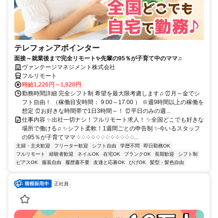
テレフォンアポインター
面接～就業後まで完全リモート✨先輩の95％が子育て中のママ♫
ヴァンテージマネジメント株式会社
フルリモート
時給1,226円～1,920円
勤務時間詳細 完全シフト制 希望を最大限考慮します♫ ⏰月～金でシ
フト自由！ （稼働目安時間： 9:00～17:00 ） ※週9時間以上の稼働を
想定 ⏰お好きな時間帯で1日3時間～！ ⏰平日のみの週...
仕事内容 ✨出社一切ナシ！フルリモート求人！ ✨全国どこでも好きな
場所で働ける♫ ✨シフト柔軟！1週間ごとの申告制 ✨今いるスタッフ
の95％が子育てママ ༶ ༶ ༶ ༶ ༶ ༶ ༶ ༶ ༶ ༶ ༶ ༶...
主婦・主夫歓迎
フリーター歓迎
シフト自由
学歴不問
即日勤務OK
フルリモート
経験者歓迎
ネイルOK
在宅OK
ブランクOK
長期歓迎
シフト制
ピアスOK
服装自由
履歴書不要
友達と応募OK
ひげOK
髪型・髪色自由
正社員