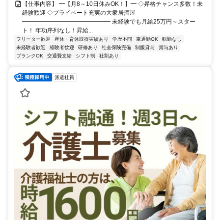
【仕事内容】 ━【月8～10日休みOK！】━ ◇昇格チャンス多数！未
経験歓迎 ◇プライベート充実の大衆居酒屋
━━━━━━━━━━━━━━━ 未経験でも月給25万円～スター
ト！ 年功序列なし！昇給...
フリーター歓迎
産休・育休取得実績あり
学歴不問
車通勤OK
転勤なし
未経験者歓迎
経験者歓迎
研修あり
社会保険完備
制服貸与
賞与あり
ブランクOK
交通費支給
シフト制
社割あり
派遣社員