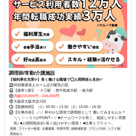
調理師/常勤/介護施設
【福利厚生充実✨】長く働ける職場で⭕️人間関係も良好✅️
特別養護老人ホーム淀川暖気の苑
【最寄り駅】 ・十三駅 ・西中島南方駅 ・南方駅
月給210,000円～240,000円
大阪府大阪市淀川区
【勤務時間】 （1）05:00～13:30 （2）10:00～18:30
【仕事内容】 ／／ 和やかな環境で調理師として 働いてみませんか？
＼＼ ✨～ココがPOINT～✨ ■チームワークが良く、相談しやすい雰囲
気♪ ■人間関係良好♪長く続けやすい環境！ ■仕事とプライベ...
長期
フリーター歓迎
大量募集
学歴不問
経験者歓迎
ブランクOK
シフト制
昇給あり