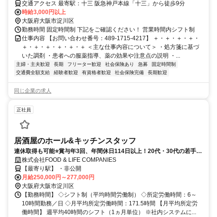
交通アクセス 最寄駅：十三 阪急神戸本線「十三」から徒歩9分
時給3,000円以上
大阪府大阪市淀川区
勤務時間 固定時間制 下記をご確認ください！ 営業時間内シフト制
仕事内容 【お問い合わせ番号：489-1715-4217】 ＋・＋・＋・＋・
＋・＋・＋・＋・＋・＋ ＜主な仕事内容について＞ ・処方箋に基づ
いた調剤 ・患者への服薬指導、薬の効果や注意点の説明 ・...
主婦・主夫歓迎
長期
フリーター歓迎
社会保険あり
急募
固定時間制
交通費全額支給
経験者歓迎
有資格者歓迎
社会保険完備
長期歓迎
同じ企業の求人
正社員
居酒屋のホール&キッチンスタッフ
連休取得も可能⭐賞与年3回、年間休日114日以上！20代・30代の若手が
活躍中！
株式会社FOOD & LIFE COMPANIES
【最寄り駅】 ・非公開
月給250,000円～277,000円
大阪府大阪市淀川区
【勤務時間】 ◇シフト制（平均時間労働制） ◇所定労働時間：6～
10時間勤務／日 ◇月平均所定労働時間：171.5時間 【月平均所定労
働時間】 週平均40時間のシフト（1ヵ月単位） ※社内システムに...