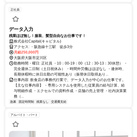
正社員
データ入力
残業ほぼ無し！服装、髪型自由なお仕事です！
株式会社Capital(キャピタル)
アクセス: ・阪急線十三駅 徒歩3分
月給250,000円
大阪府大阪市淀川区
勤務時間・曜日: 正社員 ・10：00-19：00（12：30-13：30休憩） ・
完全週休二日制（土日祝休み） ・時間外労働はほぼなし ・連休時、
長期休暇時に休日出勤の可能性あり（振替休日取得あり...
仕事内容: 飲食店の事務代行業で、データ入力が中心のお仕事です。
【主な仕事内容】 ・専用システムを使用した従業員の給与計算、給
与明細作成 ・エクセルでの資料作成 ・店舗の売上管理 ・社内決算業
務（...
急募
固定時間制
残業なし
交通費支給
アルバイト・パート