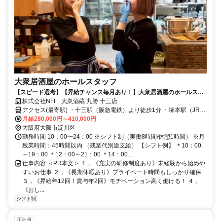
大衆居酒屋のホールスタッフ
【スピード選考】【昇給チャンス毎月あり！】大衆居酒屋のホールスタ
ッフ！未経験者歓迎！
株式会社NFI 大衆酒蔵 丸勝 十三店
アクセス(最寄駅) ・十三駅（阪急電鉄）より徒歩1分 ・塚本駅（JR在
来線）より車6分 ・中津駅（阪急電鉄）より車10分
月給280,000円～410,000円
大阪府大阪市淀川区
勤務時間 10：00〜24：00 ※シフト制（実働8時間/休憩1時間） ※月
残業時間：45時間以内 （残業代別途支給） 【シフト例】 ＊10：00
～19：00 ＊12：00～21：00 ＊14：00...
仕事内容 ＜PR本文＞ １，《充実の研修制度あり》未経験から始めや
すいお仕事 ２，《長期休暇あり》プライベート時間もしっかり確保
３，《昇給年12回！賞与年2回》モチベーション高く働ける！ ４，
《おし...
シフト制
正社員