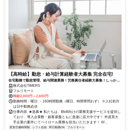
【高時給】勤怠・給与計算経験者大募集 完全在宅!
在宅勤務で勤怠管理、給与関連業務！労務責任者経験大募集！しっかり
稼ぎたい方、注目！
株式会社TIMERS
フルリモート
時給2,000円～2,600円
勤務時間・曜日: ・160時間勤務（曜日、時間帯問わず） ※入社初月
は日中勤務必須
仕事内容: ★急募★ 私たちは、BtoB向けの業務支援サービスを提供し
ており、導入企業数・顧客基盤ともに急速に拡大中です！ 外資系大
手企業の案件にてペイロール業務を担当いただきます！ ////...
変形労働時間制
シフト自由
即日勤務OK
フルリモート