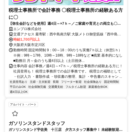
税理士事務所で会計事務 〇税理士事務所の経験ある方
に〇
【弥生会計などを使用】週4日～×7ｈ～／ご家庭や育児との両立も〇！
ライフスタイルに合わせてキャリアを継続！社員登用も！
エンプロ株式会社
交通アクセス 最寄駅：西中島南方駅 大阪メトロ御堂筋線「西中島南
方駅 徒歩9分」 阪急京都線「南方駅 徒歩13分」 阪急各線「十三駅 徒
時給1,700円以上
大阪府大阪市淀川区
歩20分」 所在地：大阪府大阪市淀川区木川東 ※自転車通勤OK
勤務時間 固定時間制 9：00～18：00のうち実働7ｈ以上（休憩1ｈ）
※例：9時～17時、10時～18時、9時～18時など ■残業 基本的になし
■勤務日 月～金のうち週4日以上（土日祝休...
仕事内容 会計事務／週4日～×7ｈ～／税理士事務所の経験ある方に！
社員登用も！ 税理士事務所での会計事務です。 税理士の補助として
・仕訳入力 ・書類作成 ・領収書の整理、集計 ・申告書のスキャン ...
社員登用あり
主婦・主夫歓迎
長期
フリーター歓迎
社会保険あり
固定時間制
平日のみOK
社会保険完備
交通費支給
フルタイム歓迎
家庭都合休OK
週4日以上OK
アルバイト・パート
ガソリンスタンドスタッフ
ガソリンスタンド宇佐美 十三店 夕方スタッフ募集中！ 未経験歓迎！