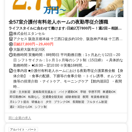
全57室介護付有料老人ホームの夜勤専従介護職
ライフスタイルに合わせて働けます♪日給2万7800円～！週2回～相談
OK◎見守り支援システム導入
株式会社エタンセル
アクセス 阪急京都本線 十三西口徒歩約10分、阪急神戸本線 十三西口
徒歩約10分、阪急宝塚本線 十三西口徒歩約10分 【勤務地最寄駅】阪
日給27,800円～29,400円
急京都本線「十三」駅より徒歩15分
大阪府大阪市淀川区
勤務時間 実働時間：8時間/日 平均勤務日数：1ヶ月あたり12日～20
日 シフトサイクル：1ヶ月 1ヶ月毎のシフト制（15日締） ＜具体的な
勤務時間＞ ■16:00～翌10:00 ※実働16時間、...
仕事内容 ■介護付有料老人ホームにおける夜勤専従介護業務全般 【身
体介助】 ・食事の配膳、下膳等の食事介助 ・トイレ誘導、オムツ交
換等の排泄介助 ・ナイトケア、モーニングケア 【館内巡回】 ・夜間
時...
主婦・主夫歓迎
資格取得支援あり
バイク通勤OK
早朝
学歴不問
車通勤OK
即日勤務OK
転勤なし
交通費全額支給
経験者歓迎
夜間
有資格者歓迎
月1シフト提出
研修あり
夕方
ブランクOK
長期歓迎
フルタイム歓迎
週2・3日からOK
シフト制
同じ企業の求人
アルバイト・パート