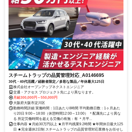
スチームトラップの品質管理対応_A0146695
30代・40代活躍／経験者限定／多彩な製品／年休最大125日
株式会社オープンアップネクストエンジニア
交通・アクセス プロジェクト先により異なります。
月給300,000円～550,000円
大阪府大阪市淀川区
勤務時間詳細 実働時間：1日あたり8時間 平均勤務日数：1ヶ月あた
り20日 9:00～18:00（休憩時間12:00～13:00） ＊配属先により異な
る 所定労働時間を超える労働の有無：有 ＊月平...
仕事内容 ★月給30万円以上 ★月平均残業9.2時間 ★年間休日最大125
日 ★完全週休2日制 スチームトラップの品質管理対応業務をお任せし