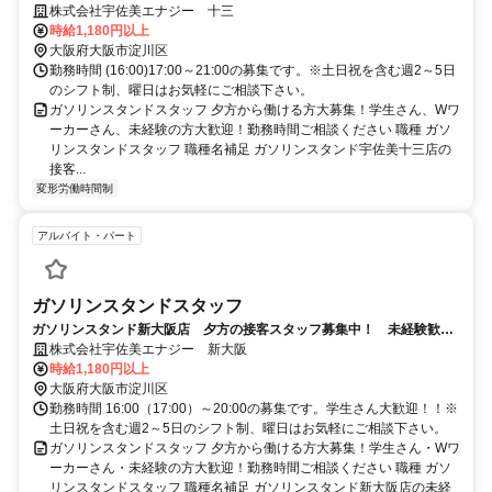
乙四所持者優遇
株式会社宇佐美エナジー 十三
時給1,180円以上
大阪府大阪市淀川区
勤務時間 (16:00)17:00～21:00の募集です。※土日祝を含む週2～5日
のシフト制、曜日はお気軽にご相談下さい。
ガソリンスタンドスタッフ 夕方から働ける方大募集！学生さん、Wワ
ーカーさん、未経験の方大歓迎！勤務時間ご相談ください 職種 ガソ
リンスタンドスタッフ 職種名補足 ガソリンスタンド宇佐美十三店の
接客...
変形労働時間制
アルバイト・パート
ガソリンスタンドスタッフ
ガソリンスタンド新大阪店 夕方の接客スタッフ募集中！ 未経験歓
迎！
株式会社宇佐美エナジー 新大阪
時給1,180円以上
大阪府大阪市淀川区
勤務時間 16:00（17:00）～20:00の募集です。学生さん大歓迎！！※
土日祝を含む週2～5日のシフト制、曜日はお気軽にご相談下さい。
ガソリンスタンドスタッフ 夕方から働ける方大募集！学生さん・Wワ
ーカーさん・未経験の方大歓迎！勤務時間ご相談ください 職種 ガソ
リンスタンドスタッフ 職種名補足 ガソリンスタンド新大阪店の未経