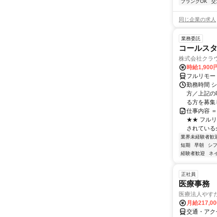
ブランクOK
交
同じ企業の求人
業務委託
コールスタ
株式会社クラ
時給1,90
フルリモー
勤務時間 シ
方／上記の
る方を募集し
仕事内容 
★★ フル
されている
業界未経験者歓
短期
早朝
シ
経験者歓迎
ネ
正社員
医療事務
医療法人やす
月給217,0
交通・アク