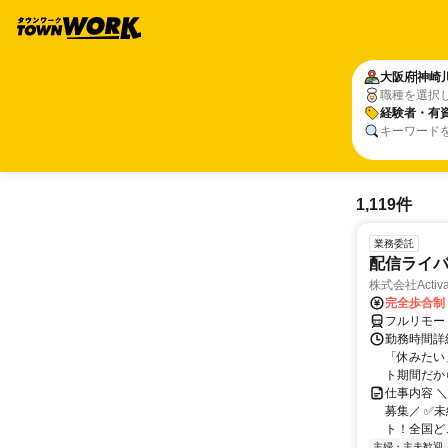
大阪府
神崎
職種を選択
経験者・有
キーワード
1,119件
業務委託
配信ライ
株式会社Activa
完全歩合制
フルリモー
勤務時間詳
「休みたい
ト期間だか
仕事内容 
募集／ ✅
ト！全国どこ
主婦・主夫歓迎