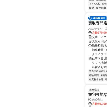
ネイルOK
在宅
髪型・髪色自由
買取専門
おたからや 
月給270,0
交通・アク
大阪府大阪
勤務時間詳細
勤務時間：9
クライフバラ.
仕事内容 
ッフ ＼大
経験者も大歓
業界未経験者歓
経験不問
未経
有資格者歓迎
業務委託
在宅可能
90株式会社
月給60,00