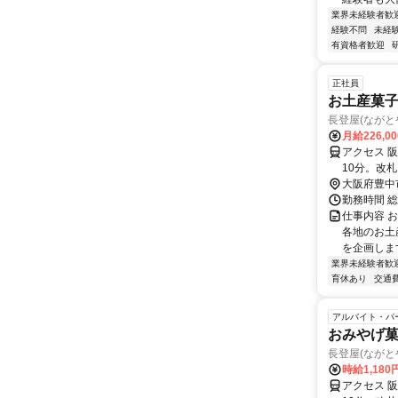
業界未経験者歓
経験不問
未経
有資格者歓迎
正社員
お土産菓
長登屋(なが
月給226,0
アクセス 
10分。改
町2」を右
大阪府豊中
側です。マ
勤務時間 総
仕事内容 
各地のお土
を企画します
業界未経験者歓
育休あり
交通
アルバイト・パ
おみやげ
長登屋(なが
時給1,180
アクセス 