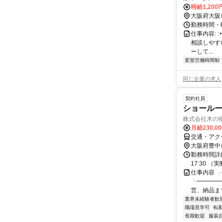
時給1,200
大阪府大阪
勤務時間・曜
仕事内容: :+
相談しやす
ーして...
変形労働時間制
同じ企業の求人
契約社員
ショール
株式会社木の
月給230,0
交通・アク
大阪府豊中
勤務時間詳細
17:30 
仕事内容 
╰━━━━
営、納品ま
業界未経験者歓
職場見学可
転
長期歓迎
服装