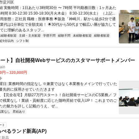
市淀川区
 実働時間：1日あたり3時間30分 〜 7時間 平均勤務日数：1ヶ月あた
間 8:30-12:30 15:30-18:30(月火木金） 8:30-12:30(水土） （上記...
雇用形態：正社員 職種：医療事務 🌟阪急「神崎川」駅から徒歩2分で通
残業代は1分単位で全額支給！ 🌟30代から50代まで幅広い層が協力して
育てに理解のあるスタッフ...
未経験者歓迎
主婦・主夫歓迎
学歴不問
経験不問
未経験者歓迎
経験者歓迎
近5分以内
シフト制
ート】自社開発Webサービスのカスタマーサポートメンバー
ain
00円～320,000円
ト
曜日: 業務時間の指定なし ※兼業ではなく本業務をメインで行っていた
優先的に採用させていただきます
 ＼ 【完全在宅】月額27万円スタート！自社開発サービスのCS業務／ フ
で残業なし！業績・貢献度に応じた随時昇給で収入UP！ これまでのご
たの魅力を詳しく記載のうえ、ぜ...
残業なし
昇給あり
ート
っぺるランド新高(AP)
ド新高