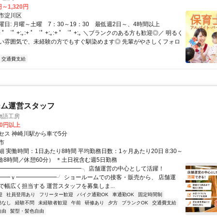
円～1,320円
市淀川区
日: 月曜～土曜 7：30～19：30 最低週2日～、4時間以上
 ﾟ ゜ﾟ +:｡:+ ﾟ ゜ﾟ +:｡:+ ﾟ ゜ﾟ +:｡ ＼ブランクのある方も歓迎◎／ 明るく
い雰囲気で、未経験の方でもすぐ馴染めます◎ 先輩がやさしくフォロ
交通費支給
ーム運営スタッフ
物語工房
00円以上
セス 神崎川駅から車で5分
市
 実働時間：1日あたり8時間 平均勤務日数：1ヶ月あたり20日 8:30～
（実働8時間／休憩60分） ＊土日祝含む週5日勤務
╭━━━━━━━━━━━━━━╮ 店舗運営の中心として活躍！
━━ｖ━━━━━━━╯ ショールームでの接客・販売から、 店舗運
で幅広く担当する 運営スタッフを募集しま...
迎
社員登用あり
フリーター歓迎
バイク通勤OK
車通勤OK
固定時間制
勤なし
経験不問
未経験者歓迎
午前
研修あり
夕方
ブランクOK
交通費支給
自由
髪型・髪色自由