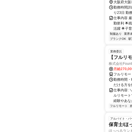
大阪府大阪
勤務時間詳細
り23日 勤務時
仕事内容 
勤便利 🌟
活躍 🌟子
制服あり
業界
ブランクOK
駅
業務委託
【フルリモ
株式会社Fount
月給270,0
フルリモー
勤務時間・
だける方を
仕事内容:
ルリモート
経験やあな
フルリモート
アルバイト・パ
保育士/ほ
ほっぺるラン