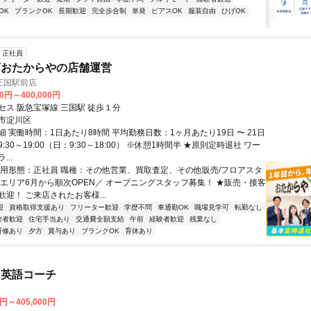
OK
ブランクOK
長期歓迎
完全歩合制
単発
ピアスOK
服装自由
ひげOK
正社員
店おたからやの店舗運営
三国駅前店
00円～400,000円
セス 阪急宝塚線 三国駅 徒歩１分
市淀川区
 実働時間：1日あたり8時間 平均勤務日数：1ヶ月あたり19日 〜 21日
:30～19:00（日：9:30～18:00） ※休憩1時間半 ★原則定時退社 ワー
..
雇用形態：正社員 職種：その他営業、買取査定、その他販売/フロアスタ
阪エリア6月から順次OPEN／ オープニングスタッフ募集！ ★販売・接客
迎！ ご来店されたお客様...
迎
資格取得支援あり
フリーター歓迎
学歴不問
車通勤OK
職場見学可
転勤なし
験者歓迎
住宅手当あり
交通費全額支給
午前
経験者歓迎
残業なし
研修あり
夕方
賞与あり
ブランクOK
育休あり
な英語コーチ
0円～405,000円