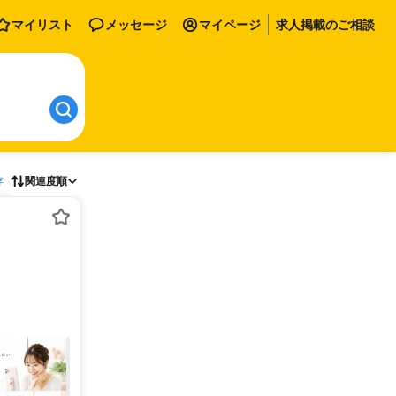
マイリスト
メッセージ
マイページ
求人掲載のご相談
存
関連度順