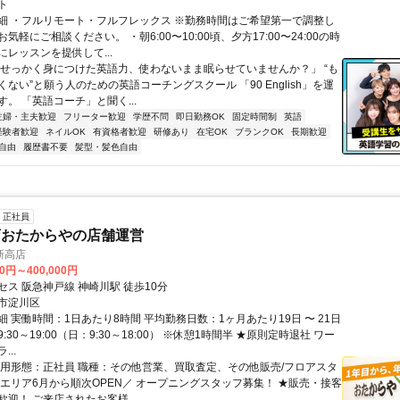
ト
細 ・フルリモート・フルフレックス ※勤務時間はご希望第一で調整し
気軽にご相談ください。 ・朝6:00〜10:00頃、夕方17:00〜24:00の時
レッスンを提供して...
「せっかく身につけた英語力、使わないまま眠らせていませんか？」 “も
ない”と願う人のための英語コーチングスクール 「90 English」を運
。 「英語コーチ」と聞く...
主婦・主夫歓迎
フリーター歓迎
学歴不問
即日勤務OK
固定時間制
英語
経験者歓迎
ネイルOK
有資格者歓迎
研修あり
在宅OK
ブランクOK
長期歓迎
自由
履歴書不要
髪型・髪色自由
正社員
店おたからやの店舗運営
新高店
00円～400,000円
ス 阪急神戸線 神崎川駅 徒歩10分
市淀川区
 実働時間：1日あたり8時間 平均勤務日数：1ヶ月あたり19日 〜 21日
:30～19:00（日：9:30～18:00） ※休憩1時間半 ★原則定時退社 ワー
..
雇用形態：正社員 職種：その他営業、買取査定、その他販売/フロアスタ
阪エリア6月から順次OPEN／ オープニングスタッフ募集！ ★販売・接客
迎！ ご来店されたお客様...