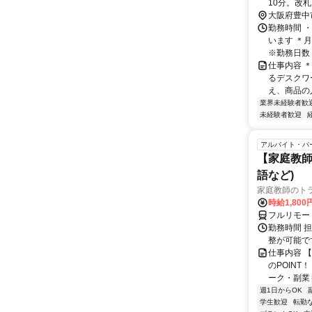
10分。改
町2」を右
大阪府豊中
側です。マ
勤務時間 ・
います ＊
※勤務日数・
仕事内容 
るデスクワ
え、商品の
業界未経験者歓
未経験者歓迎
アルバイト・パ
【家庭教師
語など)
家庭教師のト
時給1,800
フルリモー
勤務時間 
整が可能で
仕事内容 
のPOINT
ーク・副業も
週1日からOK
学生歓迎
転勤