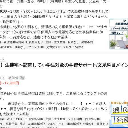
札を出て南口方面へ進み、神崎川（神州橋）を渡って直進。交差点「大島
折すると正面に大阪事業所がございます。正面入口はローソンとは反対
市
イカー通勤要相談(バイク通勤不可) UIターン歓迎！
9:00～17:00 ・9:00～16:00 ※上記いずれかでの勤務時間を基本として
月～土曜日のうち週4～5日勤務となります ＊残業はほとんどありません
勤務時間は...
＊未経験でも安心！明るく、清潔感のある事業所で勤務＊ コツコツ進め
ークが中心のお仕事です◎ 伝票入力や電話対応などの事務業務に加
入荷・出荷対応など、適度に体を動かす業務...
迎
変形労働時間制
社員登用あり
主婦・主夫歓迎
転勤なし
経験不問
経験者歓迎
残業なし
ブランクOK
交通費支給
フルタイム歓迎
ート
】生徒宅へ訪問して小学生対象の学習サポート/文系科目メイン
ライ 教師管理部
円～17,200円
ト
担当科目や勤務曜日/時間は柔軟に対応でき、ご希望に応じてシフトの調
す。
【―― 未経験から、家庭教師のトライの先生に！ ――】 ▼▼ この求人
！ ▼▼ □得意な科目だけでOK！ □週1日・1時間～OK！柔軟シフト □Wワ
大歓迎！ □未経験...
副業・WワークOK
土日祝のみOK
主婦・主夫歓迎
シフト自由
平日のみOK
なし
経験不問
英語
未経験者歓迎
フルリモート
経験者歓迎
残業なし
研修あり