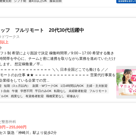
通費支給
シフト制
週4日以上OK
服装自由
ッフ フルリモート 20代30代活躍中
ウドワークス
0円以上
ト
フト制 希望により面談で決定 稼働時間帯／9:00～17:00 希望する働き
時間帯を中心に、チームと密に連携を取りながら業務を進めていただけ
ます。 想定稼働量／平...
＝＝＝＝＝＝＝＝＝＝＝＝＝＝＝ ＼＼ 日本全国どこでも働ける ／／
リモートのお仕事 ★★ ＝＝＝＝＝＝＝＝＝＝＝＝＝＝＝ 営業代行事業を
企業様をしている企業での営...
迎
短期（3ヵ月以内）
副業・WワークOK
1日4時間以内OK
主婦・主夫歓迎
フト自由
午後
学歴不問
平日のみOK
転勤なし
未経験者歓迎
フルリモート
イルOK
残業なし
有資格者歓迎
職種変更なし
研修あり
だ整形外科
00円～255,000円
セス 阪急「神崎川」駅より徒歩2分