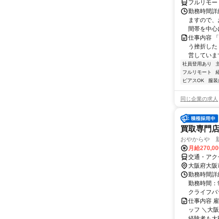
フルリモー
勤務時間詳
ますので、お
間帯を中心に
仕事内容 
う挫折したく
営しています
社員登用あり
フルリモート
ピアスOK
服装
同じ企業の求人
買取専門
おやからや 
月給270,0
交通・アクセ
大阪府大阪
勤務時間詳細
勤務時間：9
クライフバラ.
仕事内容 
ッフ ＼大
経験者も大歓