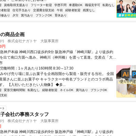
迎
資格取得支援あり
フリーター歓迎
学歴不問
車通勤OK
職場見学可
転勤なし
験者歓迎
住宅手当あり
交通費全額支給
午前
経験者歓迎
残業なし
研修あり
夕方
賞与あり
ブランクOK
育休あり
子の商品企画
とや) 株式会社ナガトヤ 大阪事業所
00円
阪急神戸本線 神崎川西口徒歩約9分 阪急神戸線「神崎川駅」より徒歩約
札を出て南口方面へ進み、神崎川（神州橋）を渡って直進。交差点「大島
折すると正面に大阪事業所がございます。正面入口はローソンとは反対
市
イカー通勤要相談(バイク通勤不可) UIターン歓迎！
労働時間：1ヶ月あたり160時間 8:30～17:30
おみやげ売り場に並ぶお菓子を企画段階から製造・販売する当社。 全国
産屋さんに並ぶお菓子や キャラクターや有名ブランドとのコラボ商品
。 【入社いただきたい人物像】 ◆多...
迎
変形労働時間制
転勤なし
経験者歓迎
ネイルOK
賞与あり
ブランクOK
費支給
ート
菓子会社の事務スタッフ
とや) 株式会社ナガトヤ 大阪事業所
円
阪急神戸本線 神崎川西口徒歩約9分 阪急神戸線「神崎川駅」より徒歩約