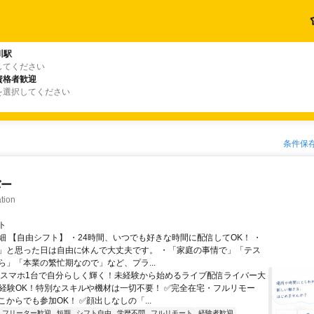
川駅
してください
資格者歓迎
を選択してください
条件保
バー
tion
ト
細 【自由シフト】 ・24時間、いつでも好きな時間に配信してOK！ ・
」と思った日は自由に休んで大丈夫です。 ・「家庭の事情で」「テス
ら」「本業の繁忙期なので」など、プラ...
＼スマホ1台で自分らしく輝く！未経験から始めるライブ配信ライバー大
未経験OK！特別なスキルや機材は一切不要！ ✅完全在宅・フルリモー
からでも参加OK！ ✅顔出しなしの「...
フリーター歓迎
短期
シフト自由
学歴不問
フルリモート
経験者歓迎