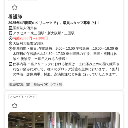
看護師
2025年4月開院のクリニックです。増員スタッフ募集です！
医療法人酒井会
アクセス: * 東三国駅 * 新大阪駅 * 三国駅
時給2,000円～2,200円
大阪府大阪市淀川区
勤務時間・曜日: 午前診療…9:00～13:00 午後診療…16:00～19:30 ※
木曜日の午後診のみ14:30～17:30 ※土曜日の午後、日曜・祝日は休
診 午後診療、土曜日入れる方優遇！ ...
仕事内容: * 当クリニックにおける治療は、主に痛み止めの薬で緩和さ
れない痛みに対して、種々のブロック治療を主体に行います。 * 薬剤
の準備、診療助手、採血、点滴施注などを主に行っていただきます。
...
交通費支給
週2・3日からOK
シフト制
アルバイト・パート