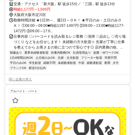
交通・アクセス 「新大阪」駅 徒歩15分／「三国」駅 徒歩13分
時給1,177円～1,500円
大阪府大阪市淀川区
勤務時間詳細 ★1日3h～、週2日～ＯＫ！ ★平日のみ・土日のみＯ
Ｋ！ ①06:00～09:00■時給1197-1497円 ②09:00～13:00■時給1177-
1472円 ③09:00～17:0...
仕事内容 ◇バーコードを読み取るレジ業務 ◇清掃 ◇品出し ◇売り場
づくり などをお任せします！ 未経験の方大歓迎☆ 先輩が丁寧に仕事
を教えてから お客さまの前に立つので安心です◎ 店内業務の他、...
制服あり
業界未経験者歓迎
扶養内勤務OK
社員登用あり
副業・WワークOK
1日4時間以内OK
土日祝のみOK
主婦・主夫歓迎
フリーター歓迎
学歴不問
平日のみOK
学生歓迎
経験不問
未経験者歓迎
午前
経験者歓迎
夜間
夕方
ブランクOK
駅近5分以内
同じ企業の求人
アルバイト・パート