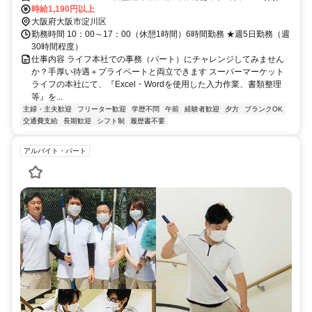
か東線 新大阪4番口徒歩約10分、ＪＲ東海道新幹線 新大阪4番口徒歩
時給1,190円以上
約10分
大阪府大阪市淀川区
勤務時間 10：00～17：00（休憩1時間）6時間勤務 ★週5日勤務（週
30時間程度）
仕事内容 ライフ本社での事務（パート）にチャレンジしてみません
か？手厚い待遇＋プライベートと両立できます スーパーマーケット
ライフの本社にて、『Excel・Wordを使用した入力作業、書類整理
等』を...
主婦・主夫歓迎
フリーター歓迎
学歴不問
午前
経験者歓迎
夕方
ブランクOK
交通費支給
長期歓迎
シフト制
履歴書不要
アルバイト・パート