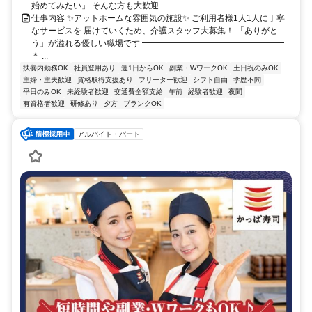
始めてみたい」 そんな方も大歓迎...
仕事内容 ✨アットホームな雰囲気の施設✨ ご利用者様1人1人に丁寧
なサービスを 届けていくため、介護スタッフ大募集！ 「ありがと
う」が溢れる優しい職場です ━━━━━━━━━━━━━━━━━
＊ ...
扶養内勤務OK
社員登用あり
週1日からOK
副業・WワークOK
土日祝のみOK
主婦・主夫歓迎
資格取得支援あり
フリーター歓迎
シフト自由
学歴不問
平日のみOK
未経験者歓迎
交通費全額支給
午前
経験者歓迎
夜間
有資格者歓迎
研修あり
夕方
ブランクOK
アルバイト・パート