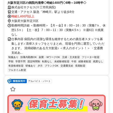
大阪市淀川区の病院内清掃◇時給1400円◇8時～16時半◇
株式会社サクセス(十三市民病院)
交通・アクセス 阪急「神崎川」駅より徒歩8分
時給1,400円以上
大阪府大阪市淀川区
勤務時間詳細 ＜勤務時間＞ 【月～金】8：00～16：30（実働7ｈ、休
憩1.5ｈ） 【土・祝】 7：00～11：30（実働4.5ｈ） ※週6日 ※残業
なし
仕事内容 病院内の清潔な環境を維持するための責任者スタッフを募
集します♪ 清掃スタッフをとりまとめ、現場を円滑に運営していただ
きます。 清掃経験のある方大歓迎♪ ＜求人のポイント！＞ ・交通費
支給あ...
制服あり
扶養内勤務OK
副業・WワークOK
主婦・主夫歓迎
フリーター歓迎
早朝
学歴不問
固定時間制
転勤なし
未経験者歓迎
午前
経験者歓迎
残業なし
有資格者歓迎
研修あり
夕方
ブランクOK
交通費支給
長期歓迎
フルタイム歓迎
アルバイト・パート