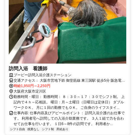
訪問入浴 看護師
ブービー訪問入浴介護ステーション
交通アクセス： 大阪市営地下鉄 御堂筋線 東三国駅 徒歩5分 阪急電鉄
宝塚線 三国駅 徒歩15分 アクセス: ・最寄り駅：大阪市営地下鉄 御堂
時給1,950円～2,250円
筋線 東三国駅 徒歩5分 ・最寄り駅：阪急電鉄 宝塚線 三国駅 徒歩15
大阪府大阪市淀川区
勤務時間・曜日： 勤務時間： ８：３０～１７：３０でシフト制。 上
分 ・その他の交通手段：自転車通勤可（駐車場完備）
記内で４ｈ～応相談。 曜日：月～土曜日（日曜日は定休日） ダブル
ワークＯＫ。 月に１回の勤務でもＯＫ。 ご自身のライフスタイ...
仕事内容: 仕事内容及びアピールポイント： 訪問入浴介護のお仕事で
す。 利用者宅へ訪問しての入浴介助業務です。 ３人１組で力を合わ
せてお仕事を行います。 １日6～8件の訪問です。 利用者か...
シフト自由
残業なし
シフト制
昇給あり