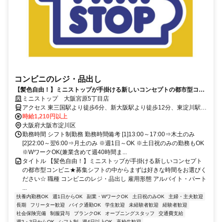
コンビニのレジ・品出し
【髪色自由！】ミニストップが手掛ける新しいコンセプトの都市型コン
ビニ★募集シフトの中からまずは好きな時間をお選びください☆
ミニストップ 大阪宮原5丁目店
アクセス 東三国駅より徒歩6分、新大阪駅より徒歩12分、東淀川駅よ
り徒歩12分 ★その他のアクセス可能駅/三国駅、西中島南方駅
時給1,210円以上
大阪府大阪市淀川区
勤務時間 シフト制勤務 勤務時間備考 [1]13:00～17:00⇒木土のみ
[2]22:00～翌6:00⇒月土のみ ※週1日～OK ※土日祝のみの勤務もOK
※WワークOK(兼業含めて週40時間ま...
タイトル 【髪色自由！】ミニストップが手掛ける新しいコンセプト
の都市型コンビニ★募集シフトの中からまずは好きな時間をお選びく
ださい☆ 職種 コンビニのレジ・品出し 雇用形態 アルバイト・パート
...
扶養内勤務OK
週1日からOK
副業・WワークOK
土日祝のみOK
主婦・主夫歓迎
長期
フリーター歓迎
バイク通勤OK
学生歓迎
未経験者歓迎
経験者歓迎
社会保険完備
制服貸与
ブランクOK
オープニングスタッフ
交通費支給
週2・3日からOK
シフト制
週4日以上OK
高校生歓迎