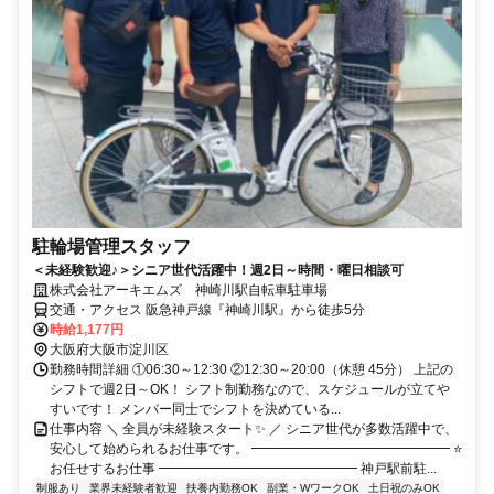
駐輪場管理スタッフ
＜未経験歓迎♪＞シニア世代活躍中！週2日～時間・曜日相談可
株式会社アーキエムズ 神崎川駅自転車駐車場
交通・アクセス 阪急神戸線『神崎川駅』から徒歩5分
時給1,177円
大阪府大阪市淀川区
勤務時間詳細 ①06:30～12:30 ②12:30～20:00（休憩 45分） 上記の
シフトで週2日～OK！ シフト制勤務なので、スケジュールが立てや
すいです！ メンバー同士でシフトを決めている...
仕事内容 ＼ 全員が未経験スタート✨ ／ シニア世代が多数活躍中で、
安心して始められるお仕事です。 ━━━━━━━━━━━━━━━ ⭐
お任せするお仕事 ━━━━━━━━━━━━━━━ 神戸駅前駐...
制服あり
業界未経験者歓迎
扶養内勤務OK
副業・WワークOK
土日祝のみOK