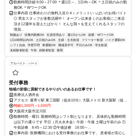
勤務時間詳細 9:00～27:00 ＊週1日～、1日4h～OK ＊土日祝のみの勤
務OK ＊WワークOK
仕事内容 仕事終わりの無料入浴ＯＫ♪ メリットいっぱいのお得バイト
◎ 男女スタッフが多数活躍中！ オープン以来多くのお客様にご来店
頂き12週年を迎えたばかり！ そんな我々を支えてくれるスタッフの
増員...
制服あり
扶養内勤務OK
社員登用あり
週1日からOK
副業・WワークOK
1日4時間以内OK
土日祝のみOK
主婦・主夫歓迎
フリーター歓迎
バイク通勤OK
シフト自由
学歴不問
車通勤OK
職場見学可
平日のみOK
学生歓迎
未経験者歓迎
午前
経験者歓迎
夜間
アルバイト・パート
受付事務
地域の皆様に貢献できるやりがいのあるお仕事です！
医療法人酒井会
アクセス: 最寄り駅 東三国駅（徒歩10分）大阪メトロ 新大阪駅（徒歩
時給1,300円～1,500円
15分）大阪メトロ 三国駅（徒歩8分） 阪急宝塚線
大阪府大阪市淀川区
勤務時間・曜日: 勤務時間はシフト制となります。 具体的な勤務時間
は以下の通りです 平日（月火水木金）午前・午後 土曜は午前のみ ①
午前診療 8:45～12:30 ②午後診療 16:00～...
仕事内容: 医療機関における受付事務のお仕事です。 患者様が安心し