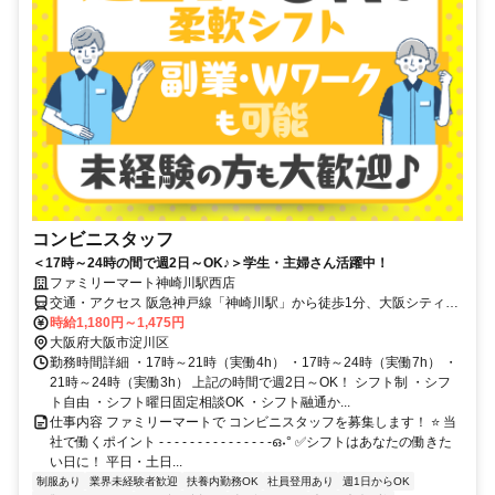
コンビニスタッフ
＜17時～24時の間で週2日～OK♪＞学生・主婦さん活躍中！
ファミリーマート神崎川駅西店
交通・アクセス 阪急神戸線「神崎川駅」から徒歩1分、大阪シティバ
ス「三津屋小学校」から徒歩5分、バイク通勤OK
時給1,180円～1,475円
大阪府大阪市淀川区
勤務時間詳細 ・17時～21時（実働4h） ・17時～24時（実働7h） ・
21時～24時（実働3h） 上記の時間で週2日～OK！ シフト制 ・シフ
ト自由 ・シフト曜日固定相談OK ・シフト融通か...
仕事内容 ファミリーマートで コンビニスタッフを募集します！ ⭐ 当
社で働くポイント - - - - - - - - - - - - - - -ഒ˖° ✅シフトはあなたの働きた
い日に！ 平日・土日...
制服あり
業界未経験者歓迎
扶養内勤務OK
社員登用あり
週1日からOK