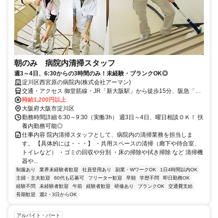
朝のみ 病院内清掃スタッフ
週3～4日、6:30からの3時間のみ！未経験・ブランクOK◎
淀川区西宮原の病院内(株式会社アーマン)
交通・アクセス 御堂筋線・JR「新大阪駅」から徒歩15分、阪急「三
国駅」から徒歩15分
時給1,200円以上
大阪府大阪市淀川区
勤務時間詳細 6:30～9:30（実働3h） 週3日～4日、曜日相談ＯＫ！ 扶
養内勤務可能◎
仕事内容 院内清掃スタッフとして、病院内の清掃業務を担当しま
す。 【具体的には・・・】 ・共用スペースの清掃（廊下や待合室、
トイレなど） ・ゴミの回収や分別 ・床の掃除や拭き掃除 など 清掃機
器や...
制服あり
業界未経験者歓迎
社員登用あり
副業・WワークOK
1日4時間以内OK
主婦・主夫歓迎
60代も応募可
フリーター歓迎
早朝
学歴不問
即日勤務OK
経験不問
未経験者歓迎
午前
経験者歓迎
研修あり
ブランクOK
交通費支給
長期歓迎
週2・3日からOK
アルバイト・パート