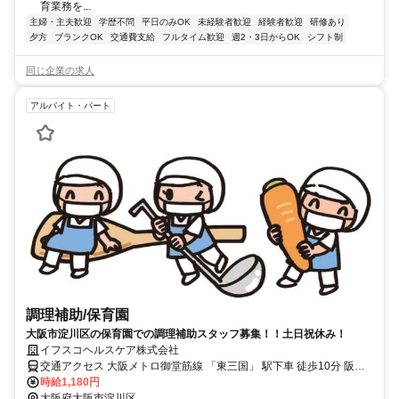
育業務を...
主婦・主夫歓迎
学歴不問
平日のみOK
未経験者歓迎
経験者歓迎
研修あり
夕方
ブランクOK
交通費支給
フルタイム歓迎
週2・3日からOK
シフト制
同じ企業の求人
アルバイト・パート
調理補助/保育園
大阪市淀川区の保育園での調理補助スタッフ募集！！土日祝休み！
イフスコヘルスケア株式会社
交通アクセス 大阪メトロ御堂筋線 「東三国」 駅下車 徒歩10分 阪急
宝塚線「三国」駅下車 徒歩12分 ★自転車通勤OK！
時給1,180円
大阪府大阪市淀川区