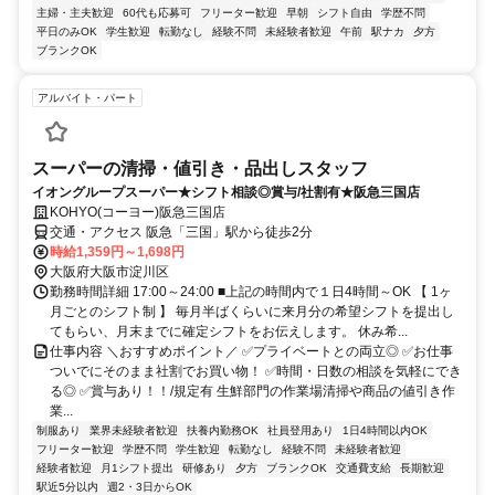
主婦・主夫歓迎
60代も応募可
フリーター歓迎
早朝
シフト自由
学歴不問
平日のみOK
学生歓迎
転勤なし
経験不問
未経験者歓迎
午前
駅ナカ
夕方
ブランクOK
アルバイト・パート
スーパーの清掃・値引き・品出しスタッフ
イオングループスーパー★シフト相談◎賞与/社割有★阪急三国店
KOHYO(コーヨー)阪急三国店
交通・アクセス 阪急「三国」駅から徒歩2分
時給1,359円～1,698円
大阪府大阪市淀川区
勤務時間詳細 17:00～24:00 ■上記の時間内で１日4時間～OK 【 1ヶ
月ごとのシフト制 】 毎月半ばくらいに来月分の希望シフトを提出し
てもらい、月末までに確定シフトをお伝えします。 休み希...
仕事内容 ＼おすすめポイント／ ✅プライベートとの両立◎ ✅お仕事
ついでにそのまま社割でお買い物！ ✅時間・日数の相談を気軽にでき
る◎ ✅賞与あり！！/規定有 生鮮部門の作業場清掃や商品の値引き作
業...
制服あり
業界未経験者歓迎
扶養内勤務OK
社員登用あり
1日4時間以内OK
フリーター歓迎
学歴不問
学生歓迎
転勤なし
経験不問
未経験者歓迎
経験者歓迎
月1シフト提出
研修あり
夕方
ブランクOK
交通費支給
長期歓迎
駅近5分以内
週2・3日からOK