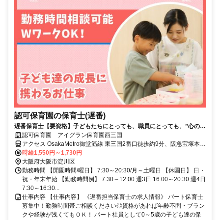
認可保育園の保育士(遅番)
遅番保育士【要資格】子どもたちにとっても、職員にとっても、”心の基
地”となる保育園を目指しています！
認可保育園 アイグラン保育園西三国
アクセス OsakaMetro御堂筋線 東三国2番口徒歩約9分、阪急宝塚本線
三国（大阪府）中央出口(ヴュール)徒歩約13分、ＪＲ東海道本線 東淀
時給1,550円～1,730円
川西出口徒歩約20分
大阪府大阪市淀川区
勤務時間 【開園時間/曜日】 7:30～20:30/月～土曜日 【休園日】 日・
祝・年末年始 【勤務時間例】 7:30～12:00 週3日 16:00～20:30 週4日
7:30～16:30...
仕事内容 【仕事内容】 《遅番担当保育士の求人情報》 パート保育士
募集中！勤務時間帯ご相談ください◎資格があれば年齢不問・ブラン
クや経験が浅くてもＯＫ！ パート社員として0～5歳の子ども達の保