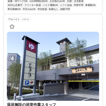
副業・WワークOK
1日4時間以内OK
土日祝のみOK
主婦・主夫歓迎
60代も応募可
フリーター歓迎
バイク通勤OK
シフト自由
学歴不問
車通勤OK
即日勤務OK
平日のみOK
学生歓迎
転勤なし
経験不問
アルバイト・パート
温浴施設の浴室作業スタッフ