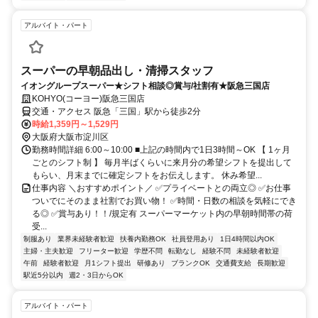
アルバイト・パート
スーパーの早朝品出し・清掃スタッフ
イオングループスーパー★シフト相談◎賞与/社割有★阪急三国店
KOHYO(コーヨー)阪急三国店
交通・アクセス 阪急「三国」駅から徒歩2分
時給1,359円～1,529円
大阪府大阪市淀川区
勤務時間詳細 6:00～10:00 ■上記の時間内で1日3時間～OK 【 1ヶ月
ごとのシフト制 】 毎月半ばくらいに来月分の希望シフトを提出して
もらい、月末までに確定シフトをお伝えします。 休み希望...
仕事内容 ＼おすすめポイント／ ✅プライベートとの両立◎ ✅お仕事
ついでにそのまま社割でお買い物！ ✅時間・日数の相談を気軽にでき
る◎ ✅賞与あり！！/規定有 スーパーマーケット内の早朝時間帯の荷
受...
制服あり
業界未経験者歓迎
扶養内勤務OK
社員登用あり
1日4時間以内OK
主婦・主夫歓迎
フリーター歓迎
学歴不問
転勤なし
経験不問
未経験者歓迎
午前
経験者歓迎
月1シフト提出
研修あり
ブランクOK
交通費支給
長期歓迎
駅近5分以内
週2・3日からOK
アルバイト・パート