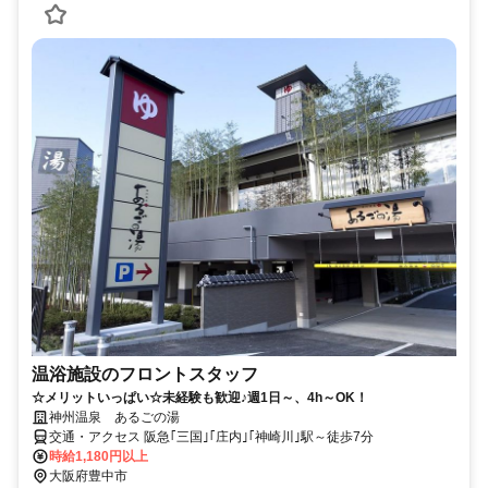
温浴施設のフロントスタッフ
☆メリットいっぱい☆未経験も歓迎♪週1日～、4h～OK！
神州温泉 あるごの湯
交通・アクセス 阪急｢三国｣｢庄内｣｢神崎川｣駅～徒歩7分
時給1,180円以上
大阪府豊中市