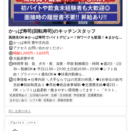
かっぱ寿司(回転寿司)のキッチンスタッフ
高校生OK★かっぱ寿司でバイトデビュー！Wワークも歓迎！★まかない
有★短時間OK★履歴書不要
かっぱ寿司 豊中庄内店
アクセス お問い合わせください
時給1,200円～1,625円
大阪府豊中市
時間帯 朝、昼、夕方・夜、深夜・早朝 勤務曜日・時間 ★週2日・1日
3h～勤務OK★ 平日11:00～23:00 土日祝10:00～23:00 ◆シフト自
由！プライベート優先OK★ ◆扶養内勤務も...
仕事情報 ● 仕事内容 ＼大手ならではの充実の待遇／ ◆1分単位の給与
支給◆前給制度あり ◆昇給◆絶品食事補助 ◆交通費支給◆週2日～
OK ＜シフトは超柔軟！働きやすい環境整ってます！＞ 「テスト...
社員登用あり
土日祝のみOK
主婦・主夫歓迎
学生歓迎
交通費支給
まかないあり
シフト制
社割あり
高校生歓迎
同じ企業の求人
アルバイト・パート