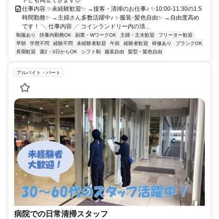
トとも両立できます◎
仕事内容 ✨未経験歓迎✨ →接客・清掃のお仕事♪ ✨10:00-11:30の1.5
時間勤務✨ →主婦さん多数活躍中♪ ✨服装･髪色自由✨ →自由度高め
です！ ╲ 仕事内容 ╱ コインランドリー内の清...
制服あり
扶養内勤務OK
副業・WワークOK
主婦・主夫歓迎
フリーター歓迎
早朝
学歴不問
経験不問
未経験者歓迎
午前
経験者歓迎
研修あり
ブランクOK
長期歓迎
週2・3日からOK
シフト制
服装自由
髪型・髪色自由
アルバイト・パート
病院での日常清掃スタッフ