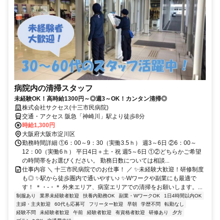
病院内の清掃スタッフ
未経験OK！高時給1300円～◎週3～OK！カンタン清掃◎
株式会社サクセス(十三市民病院)
交通・アクセス 阪急「神崎川」駅より徒歩8分
時給1,300円
大阪府大阪市淀川区
勤務時間詳細 ①6：00～9：30（実働3.5ｈ） 週3～6日 ②6：00～
12：00（実働6ｈ） 平日4日＋土・祝 週5～6日 ①②どちらかご希望
の時間帯をお選びください。 勤務日数については相談...
仕事内容 ＼ 十三市民病院でのお仕事！ ／ ✨未経験大歓迎！研修制度
も◎ ✨駅から徒歩圏内で通いやすい♪ ✨Wワークや副業にも最適で
す！ ＊・-・＊ 外来エリア、病室エリアでの清掃をお願いします。...
制服あり
業界未経験者歓迎
扶養内勤務OK
副業・WワークOK
1日4時間以内OK
主婦・主夫歓迎
60代も応募可
フリーター歓迎
早朝
学歴不問
転勤なし
経験不問
未経験者歓迎
午前
経験者歓迎
有資格者歓迎
研修あり
夕方