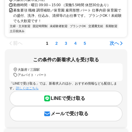
勤務時間・曜日 09:00～15:00 （実働5.5時間 休憩30分あり）
募集要項 職種 調理補助／保育園 雇用形態 パート 仕事内容 保育園で
の盛付、洗浄、仕込み、清掃等のお仕事です。 ブランクOK！未経験
でも大歓迎です！
主婦・主夫歓迎
固定時間制
未経験者歓迎
ブランクOK
交通費支給
長期歓迎
土日祝休み
前へ
次へ
1
2
3
4
5
この条件の新着求人を受け取る
大阪府 / 三国駅
アルバイト・パート
「LINEで受け取る」では、新着求人のほか、おすすめ情報なども配信しま
す。
詳しくはこちら
LINEで受け取る
メールで受け取る