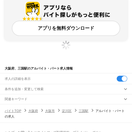
アプリを無料ダウンロード
大阪府、三国駅のアルバイト・パート求人情報
求人の詳細を表示
条件を追加・変更して検索
市区町村を追加・変更
関連キーワード
完全在宅ワーク 全国
シール貼り 在宅
現在地周辺
ガチャガチャ
犬カフェ
大阪府
駅を追加・変更
バイトTOP
大阪府
大阪市
淀川区
三国駅
アルバイト・パート
大阪府
すべて
の求人
大阪市
すべて
職種を追加・変更
JR京都線
都島区
福島区
此花区
西区
港区
大正区
天王寺区
浪速区
西淀川区
東淀川区
東成区
島本駅
高槻駅
摂津富田駅
JR総持寺駅
茨木駅
千里丘駅
岸辺駅
吹田駅
東淀川駅
飲食・フードサービス
生野区
旭区
城東区
阿倍野区
住吉区
東住吉区
西成区
淀川区
鶴見区
住之江区
特徴を追加・変更
新大阪駅
大阪駅
飲食・フードサービス
平野区
北区
中央区
すべて