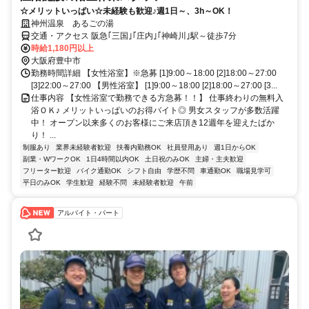
☆メリットいっぱい☆未経験も歓迎♪週1日～、3h～OK！
神州温泉 あるごの湯
交通・アクセス 阪急｢三国｣｢庄内｣｢神崎川｣駅～徒歩7分
時給1,180円以上
大阪府豊中市
勤務時間詳細 【女性浴室】※急募 [1]9:00～18:00 [2]18:00～27:00
[3]22:00～27:00 【男性浴室】 [1]9:00～18:00 [2]18:00～27:00 [3...
仕事内容 【女性浴室で勤務できる方急募！！】 仕事終わりの無料入
浴ＯＫ♪ メリットいっぱいのお得バイト◎ 男女スタッフが多数活躍
中！ オープン以来多くのお客様にご来店頂き12週年を迎えたばか
り！ ...
制服あり
業界未経験者歓迎
扶養内勤務OK
社員登用あり
週1日からOK
副業・WワークOK
1日4時間以内OK
土日祝のみOK
主婦・主夫歓迎
フリーター歓迎
バイク通勤OK
シフト自由
学歴不問
車通勤OK
職場見学可
平日のみOK
学生歓迎
経験不問
未経験者歓迎
午前
アルバイト・パート