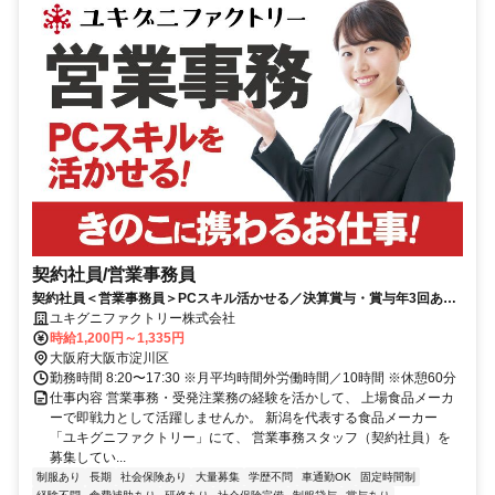
契約社員/営業事務員
契約社員＜営業事務員＞PCスキル活かせる／決算賞与・賞与年3回あり
／大手食品工場／年間休日120日
ユキグニファクトリー株式会社
時給1,200円～1,335円
大阪府大阪市淀川区
勤務時間 8:20〜17:30 ※月平均時間外労働時間／10時間 ※休憩60分
仕事内容 営業事務・受発注業務の経験を活かして、 上場食品メーカ
ーで即戦力として活躍しませんか。 新潟を代表する食品メーカー
「ユキグニファクトリー」にて、 営業事務スタッフ（契約社員）を
募集してい...
制服あり
長期
社会保険あり
大量募集
学歴不問
車通勤OK
固定時間制