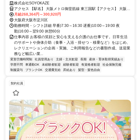
護スタッフ/契約社員募集！《ボーナス以外の特別報酬、約27万円の支給
株式会社SOYOKAZE
実績！》
アクセス 【駅名】 大阪メトロ御堂筋線 東三国駅【アクセス】 大阪メ
トロ御堂筋線東三国駅徒歩10分
月給268,364円～300,920円
大阪府大阪市淀川区
勤務時間・シフト詳細 早番)7:30～16:30 遅番)10:00～19:00 夜
勤)16:00～翌9:00 休憩60分
仕事内容 お客様の笑顔と安心を支える介護のお仕事です。日常生活
のサポートや身体介助（食事・入浴・排せつ・移乗など）をはじめ、
レクリエーションの企画・実施、ご利用報告などの書類作成、送迎業
務など幅広い業...
変形労働時間制
社員登用あり
主婦・主夫歓迎
長期
産休・育休取得実績あり
学歴不問
車通勤OK
未経験者歓迎
経験者歓迎
有資格者歓迎
社会保険完備
制服貸与
ブランクOK
交通費支給
昇給あり
髪型・髪色自由
契約社員