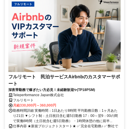
フルリモート 民泊サービスAirbnbのカスタマーサポ
ート
深夜帯勤務で稼ぎたい方必見！未経験歓迎✨(TP18PSM)
Teleperformance Japan株式会社
フルリモート
月給330,000円～360,000円
勤務時間詳細 実働時間：1日あたり8時間 平均勤務日数：1ヶ月あた
り21日 ▼シフト制：土日祝日含む週5日勤務 17：00～翌9：00の間
で実働8時間（土日祝含む週5日勤務） ・1時間休憩の他に前半...
仕事内容 ★新規プロジェクトスタート★ ✅ 完全在宅勤務♪ ✅ 弊社で