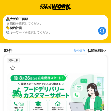
大阪府
三国駅
職種を選択してください
契約社員
キーワードを選択してください
82件
条件保存
関連度順
契約社員