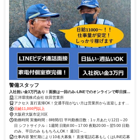
警備スタッフ
入社祝い金3万円あり！面接は一回のみ♪LINEでのオンラインで即日採
用！！日払いもOK
三洋環境株式会社 吹田営業所
アクセス 直行直帰OK！交通手段がない方は営業所から送迎します。
交通費は実費支給(会社もしくは現場まで)
日給11,000円以上
大阪府大阪市淀川区
勤務時間 実働時間：8時間/日 平均勤務日数：1ヶ月あたり12日～20
日 シフトサイクル：1週間 日勤8:00～17:00 夜勤20:00～翌5:00 日勤
のみ、平日のみ ももちろんOK！ 週3日～...
仕事内容 繁忙期により10名大募集！ 直接電話応募もしくはLINE応募