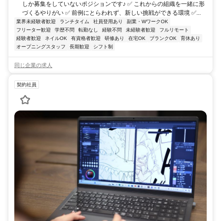
しか募集をしていないポジションです♪ ✅ これからの組織を一緒に形
づくるやりがい ✅ 前例にとらわれず、新しい挑戦ができる環境 ✅...
業界未経験者歓迎
ランチタイム
社員登用あり
副業・WワークOK
フリーター歓迎
学歴不問
転勤なし
経験不問
未経験者歓迎
フルリモート
経験者歓迎
ネイルOK
有資格者歓迎
研修あり
在宅OK
ブランクOK
育休あり
オープニングスタッフ
長期歓迎
シフト制
同じ企業の求人
契約社員