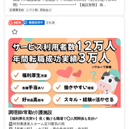
間) ┗━━━━━━━━━━━━━━━┛ 【施設形態】 病...
交通費支給
シフト制
昇給あり
正社員
調理師/常勤/介護施設
【福利厚生充実✨】長く働ける職場で⭕️人間関係も良好✅️
特別養護老人ホーム淀川暖気の苑
【最寄り駅】 ・十三駅 ・西中島南方駅 ・南方駅