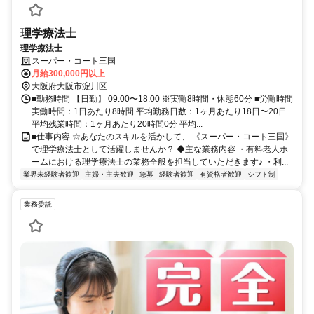
理学療法士
理学療法士
スーパー・コート三国
月給300,000円以上
大阪府大阪市淀川区
■勤務時間 【日勤】 09:00〜18:00 ※実働8時間・休憩60分 ■労働時間
実働時間：1日あたり8時間 平均勤務日数：1ヶ月あたり18日〜20日
平均残業時間：1ヶ月あたり20時間0分 平均...
■仕事内容 ☆あなたのスキルを活かして、 《スーパー・コート三国》
で理学療法士として活躍しませんか？ ◆主な業務内容 ・有料老人ホ
ームにおける理学療法士の業務全般を担当していただきます♪ ・利...
業界未経験者歓迎
主婦・主夫歓迎
急募
経験者歓迎
有資格者歓迎
シフト制
業務委託