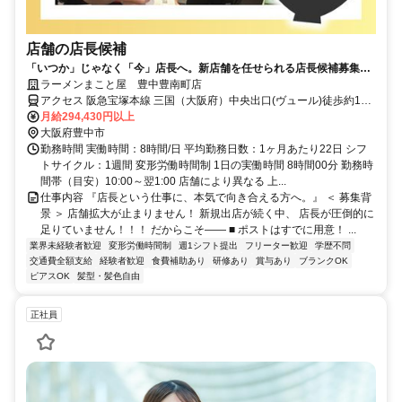
店舗の店長候補
「いつか」じゃなく「今」店長へ。新店舗を任せられる店長候補募集！
★月8日休み★賞与2回★子供手当有★残業代全額負担★有給100％取得
ラーメンまこと屋 豊中豊南町店
アクセス 阪急宝塚本線 三国（大阪府）中央出口(ヴュール)徒歩約11
分、阪急宝塚本線 庄内（大阪府）東口徒歩約15分、阪急神戸本線 神
月給294,430円以上
崎川西口徒歩約24分 「庄内」駅より徒歩13分
大阪府豊中市
勤務時間 実働時間：8時間/日 平均勤務日数：1ヶ月あたり22日 シフ
トサイクル：1週間 変形労働時間制 1日の実働時間 8時間00分 勤務時
間帯（目安）10:00～翌1:00 店舗により異なる 上...
仕事内容 『店長という仕事に、本気で向き合える方へ。』 ＜ 募集背
景 ＞ 店舗拡大が止まりません！ 新規出店が続く中、 店長が圧倒的に
足りていません！！！ だからこそ―― ■ ポストはすでに用意！ ...
業界未経験者歓迎
変形労働時間制
週1シフト提出
フリーター歓迎
学歴不問
交通費全額支給
経験者歓迎
食費補助あり
研修あり
賞与あり
ブランクOK
ピアスOK
髪型・髪色自由
正社員