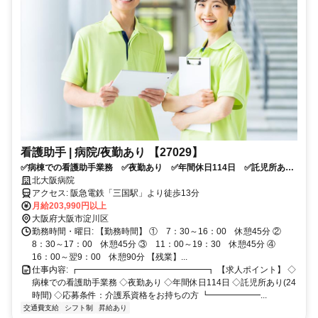
看護助手 | 病院/夜勤あり 【27029】
✅病棟での看護助手業務 ✅夜勤あり ✅年間休日114日 ✅託児所あり
(24時間) ✅応募条件：介護系資格をお持ちの方
北大阪病院
アクセス: 阪急電鉄「三国駅」より徒歩13分
月給203,990円以上
大阪府大阪市淀川区
勤務時間・曜日: 【勤務時間】 ① 7：30～16：00 休憩45分 ②
8：30～17：00 休憩45分 ③ 11：00～19：30 休憩45分 ④
16：00～翌9：00 休憩90分 【残業】...
仕事内容: ┏━━━━━━━━━━━━━━━┓ 【求人ポイント】 ◇
病棟での看護助手業務 ◇夜勤あり ◇年間休日114日 ◇託児所あり(24
時間) ◇応募条件：介護系資格をお持ちの方 ┗━━━━━━...
交通費支給
シフト制
昇給あり