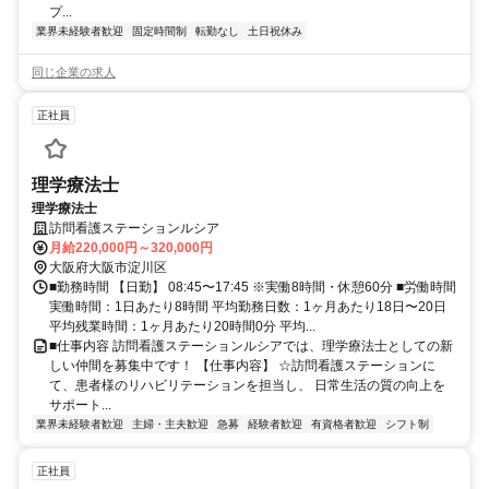
プ...
業界未経験者歓迎
固定時間制
転勤なし
土日祝休み
同じ企業の求人
正社員
理学療法士
理学療法士
訪問看護ステーションルシア
月給220,000円～320,000円
大阪府大阪市淀川区
■勤務時間 【日勤】 08:45〜17:45 ※実働8時間・休憩60分 ■労働時間
実働時間：1日あたり8時間 平均勤務日数：1ヶ月あたり18日〜20日
平均残業時間：1ヶ月あたり20時間0分 平均...
■仕事内容 訪問看護ステーションルシアでは、理学療法士としての新
しい仲間を募集中です！ 【仕事内容】 ☆訪問看護ステーションに
て、患者様のリハビリテーションを担当し、 日常生活の質の向上を
サポート...
業界未経験者歓迎
主婦・主夫歓迎
急募
経験者歓迎
有資格者歓迎
シフト制
正社員