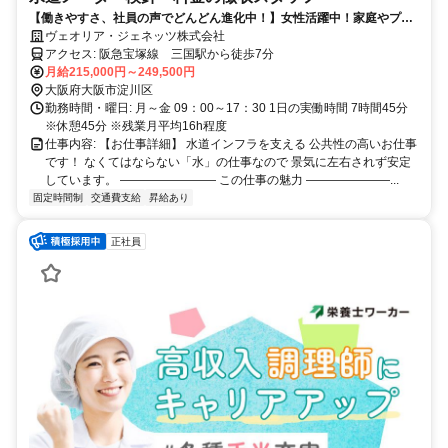
【働きやすさ、社員の声でどんどん進化中！】女性活躍中！家庭やプラ
イベートと両立可能／未経験OK／様々な制度が充実！土日祝休み
ヴェオリア・ジェネッツ株式会社
アクセス: 阪急宝塚線 三国駅から徒歩7分
月給215,000円～249,500円
大阪府大阪市淀川区
勤務時間・曜日: 月～金 09：00～17：30 1日の実働時間 7時間45分
※休憩45分 ※残業月平均16h程度
仕事内容: 【お仕事詳細】 水道インフラを支える 公共性の高いお仕事
です！ なくてはならない「水」の仕事なので 景気に左右されず安定
しています。 ―――――――― この仕事の魅力 ―――――――...
固定時間制
交通費支給
昇給あり
正社員