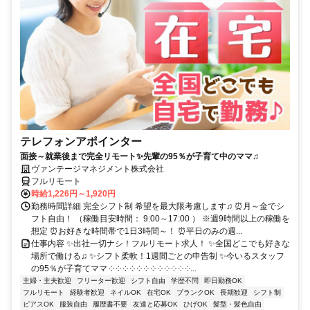
テレフォンアポインター
面接～就業後まで完全リモート✨先輩の95％が子育て中のママ♫
ヴァンテージマネジメント株式会社
フルリモート
時給1,226円～1,920円
勤務時間詳細 完全シフト制 希望を最大限考慮します♫ ⏰月～金でシ
フト自由！ （稼働目安時間： 9:00～17:00 ） ※週9時間以上の稼働を
想定 ⏰お好きな時間帯で1日3時間～！ ⏰平日のみの週...
仕事内容 ✨出社一切ナシ！フルリモート求人！ ✨全国どこでも好きな
場所で働ける♫ ✨シフト柔軟！1週間ごとの申告制 ✨今いるスタッフ
の95％が子育てママ ༶ ༶ ༶ ༶ ༶ ༶ ༶ ༶ ༶ ༶ ༶ ༶...
主婦・主夫歓迎
フリーター歓迎
シフト自由
学歴不問
即日勤務OK
フルリモート
経験者歓迎
ネイルOK
在宅OK
ブランクOK
長期歓迎
シフト制
ピアスOK
服装自由
履歴書不要
友達と応募OK
ひげOK
髪型・髪色自由