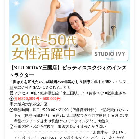
【STUDIO IVY三国店】ピラティススタジオのインス
トラクター
「働き方を変えたい」経験者へ✨集客なし＆指導に集中♬週2～・シフト
自由！月50万円以上も可能◎
株式会社KRM/STUDIO IVY三国店
アクセス: ■地下鉄御堂筋線「東三国駅」より徒歩10分 ■阪急宝塚本線
「三国駅」より徒歩10分 ୨୧･･･････････････････････････････････୨୧
月給200,000円～500,000円
大阪北部エリア！ 新大阪・江坂・梅田・淡路・吹田方面 から通えま
大阪府大阪市淀川区
す◎
勤務時間・曜日: ⏰08:00〜21:00（店舗営業時間） 上記時間内でシフ
ト制（休憩時間あり） ★週2日以上勤務できる方大歓迎！ ★月に1度
希望のシフトを提出 ★勤務外のミーティングなし ★働き...
仕事内容: ･｡⛅ 今年後半、働き方を変えませんか？⛅｡･
︶︶︶︶︶︶︶︶︶︶︶︶︶︶︶︶︶︶︶︶︶ お盆休み、少しゆっ
くり過ごして これからのことを考えるタイミング。 もしあなたが、