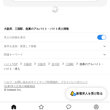
大阪府、三国駅、急募のアルバイト・バイト求人情報
求人の詳細を表示
条件を追加・変更して検索
市区町村を追加・変更
関連キーワード
完全在宅ワーク 全国
シール貼り 在宅
現在地周辺
ガチャガチャ
犬カフェ
大阪府
駅を追加・変更
バイトTOP
大阪府
大阪市
淀川区
三国駅
急募のアルバイト・
大阪府
すべて
バイト・求人
大阪市
すべて
職種を追加・変更
JR京都線
都島区
福島区
此花区
西区
港区
大正区
天王寺区
浪速区
西淀川区
東淀川区
東成区
島本駅
高槻駅
摂津富田駅
JR総持寺駅
茨木駅
千里丘駅
岸辺駅
吹田駅
東淀川駅
飲食・フードサービス
生野区
旭区
城東区
阿倍野区
住吉区
東住吉区
西成区
淀川区
鶴見区
住之江区
特徴を追加・変更
新大阪駅
大阪駅
飲食・フードサービス
平野区
北区
中央区
すべて
ヘルプ・お問い合わせ
サイトマップ
利用規約・プライバシーポリシー
ホールスタッフ
キッチンスタッフ
皿洗い・洗い場
精肉・鮮魚加工
給食調理
人気
[企業]求人広告の掲載相談
JR神戸線(大阪～神戸)
堺市
すべて
雇用形態を追加・変更
パン屋（ベーカリー）
フードカウンター販売員
バー（BAR）・バーテンダー
日払いOK
高校生歓迎
学生歓迎
深夜の仕事
髪型・髪色自由
ひげOK
ネイルOK
大阪駅
塚本駅
堺区
中区
東区
西区
南区
北区
美原区
新着求人を受け取る
飲食店補助（開店・閉店準備）
飲食店（店長・マネージャー）
ピアスOK
アルバイト・パート
履歴書不要
オープニングスタッフ
留学生・外国人活躍中
都道府県を変更
営業・販売
大和路線
岸和田市
豊中市
池田市
吹田市
泉大津市
高槻市
貝塚市
守口市
枚方市
茨木市
勤務期間
正社員
河内堅上駅
高井田駅
柏原駅
志紀駅
八尾駅
久宝寺駅
加美駅
平野駅
東部市場前駅
営業・販売
すべて
八尾市
泉佐野市
富田林市
寝屋川市
河内長野市
松原市
大東市
和泉市
箕面市
短期
契約社員
単発・1日OK
長期
期間限定（春夏冬休み等）
天王寺駅
新今宮駅
今宮駅
ＪＲ難波駅
営業
テレフォンアポインター（テレアポ）
ルートセールス
コンビニ
柏原市
羽曳野市
門真市
摂津市
高石市
藤井寺市
東大阪市
泉南市
四條畷市
交野市
シフト
派遣社員
フードカウンター販売員
アパレル
家電量販店・携帯販売（携帯ショップ）