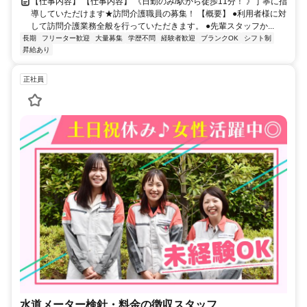
【仕事内容】 【仕事内容】 《日勤のみ/駅から徒歩11分！ 》丁寧に指
導していただけます★訪問介護職員の募集！ 【概要】 ●利用者様に対
して訪問介護業務全般を行っていただきます。 ●先輩スタッフか...
長期
フリーター歓迎
大量募集
学歴不問
経験者歓迎
ブランクOK
シフト制
昇給あり
正社員
水道メーター検針・料金の徴収スタッフ