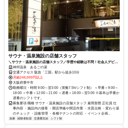
サウナ・温泉施設の店舗スタッフ
＼サウナ・温泉施設の店舗スタッフ／学歴や経験は不問！社会人デビュ
ーも応援！待遇面も充実！
神州温泉 あるごの湯
交通アクセス 阪急「三国」駅から徒歩10分
月給248,000円以上
大阪府豊中市
勤務曜日・時間 9:00～翌3:00（実働7.5h/シフト制） ＜早番＞9:00～
18:00 ＜中番＞12:00～21:00 ＜遅番＞18:00～翌3:00 ※基本は早番か
遅番のシフトです。
募集要項 職種 サウナ・温泉施設の店舗スタッフ 雇用形態 正社員 仕
事内容 ・施設内の接客 ・開店準備や閉店作業 ・水質点検 ・変わり湯
のチェック ・設備管理 ・各種テナントの対応 ・イベント企画...
急募
経験者歓迎
交通費支給
シフト制