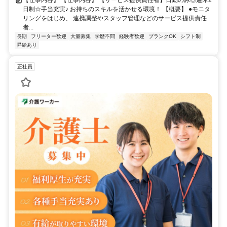
【仕事内容】 【仕事内容】 【サービス提供責任者】日勤のみ◎週休2
日制☆手当充実♪ お持ちのスキルを活かせる環境！ 【概要】 ●モニタ
リングをはじめ、 連携調整やスタッフ管理などのサービス提供責任
者...
長期
フリーター歓迎
大量募集
学歴不問
経験者歓迎
ブランクOK
シフト制
昇給あり
正社員