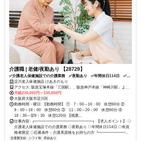
介護職 | 老健/夜勤あり 【28729】
✅介護老人保健施設での介護業務 ✅夜勤あり ✅年間休日114日 ✅有
資格者限定 ✅応募条件：介護系資格をお持ちの方
淀川老人保健施設 けあきのもり
アクセス: 阪急宝塚本線「三国駅」、阪急神戸本線「神崎川駅」より
徒歩8分
月給230,000円～330,000円
大阪府大阪市淀川区
勤務時間・曜日: 【勤務時間】 ① 7：00～16：00 休憩60分 ②
9：00～18：00 休憩60分 ③ 11：00～20：00 休憩60分 ④
16：30～翌9：30 休憩120分 【残業...
仕事内容: ┏━━━━━━━━━━━━━━━┓ 【求人ポイント】 ◇
介護老人保健施設での介護業務 ◇夜勤あり ◇年間休日114日 ◇有資
格者限定 ◇応募条件：介護系資格をお持ちの方 ┗━━━━━━━...
交通費支給
シフト制
昇給あり