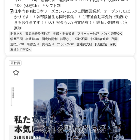
7:00（休憩1h） ＊シフト制
仕事内容 (株)日本フーズコンシェルジュ関西営業所、オープンしたば
かりです！！幹部候補生も同時募集！！ 〇普通自動車免許で勤務で
きるお仕事です！ 〇入社祝金も5万円支給有！ 〇週払い制度有 〇入
寮制...
制服あり
業界未経験者歓迎
主婦・主夫歓迎
フリーター歓迎
バイク通勤OK
学歴不問
車通勤OK
固定時間制
転勤なし
経験不問
未経験者歓迎
夜間
週払いOK
研修あり
賞与あり
ブランクOK
交通費支給
長期歓迎
深夜
友達と応募OK
正社員