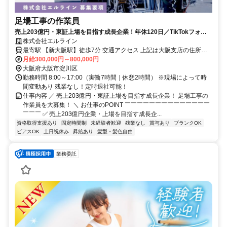
足場工事の作業員
売上203億円・東証上場を目指す成長企業！年休120日／TikTokフォロ
ワー15.4k
株式会社エルライン
最寄駅 【新大阪駅】徒歩7分 交通アクセス 上記は大阪支店の住所で
す。 【ＰＯＩＮＴ】 ■主な現場は大阪府・京都府・奈良県など ⇒ 現
月給300,000円～800,000円
大阪府大阪市淀川区
場状況に応じて直行直帰OK！ ■出張ほぼなし！現場は片道最大2時間
勤務時間 8:00～17:00（実働7時間｜休憩2時間） ※現場によって時
間変動あり 残業なし！定時退社可能！
仕事内容 ／ 売上203億円・東証上場を目指す成長企業！ 足場工事の
作業員を大募集！ ＼ お仕事のPOINT ￣￣￣￣￣￣￣￣￣￣￣￣￣￣
￣￣￣ ✅ 売上203億円企業・上場を目指す成長企...
資格取得支援あり
固定時間制
未経験者歓迎
残業なし
賞与あり
ブランクOK
ピアスOK
土日祝休み
昇給あり
髪型・髪色自由
業務委託