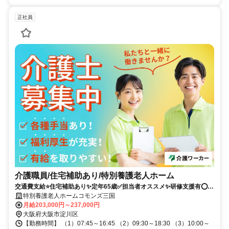
正社員
介護職員/住宅補助あり/特別養護老人ホーム
交通費支給⭐️住宅補助あり✨定年65歳✅️担当者オススメ✨研修支援有⭕️経
験者優遇✨週休2日❗️駅チカ
特別養護老人ホームコモンズ三国
月給203,000円～237,000円
大阪府大阪市淀川区
【勤務時間】 （1）07:45～16:45 （2）09:30～18:30 （3）10:00～