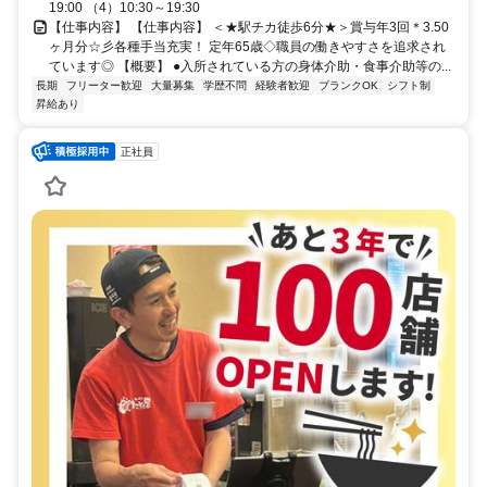
19:00 （4）10:30～19:30
【仕事内容】 【仕事内容】 ＜★駅チカ徒歩6分★＞賞与年3回＊3.50
ヶ月分☆彡各種手当充実！ 定年65歳◇職員の働きやすさを追求され
ています◎ 【概要】 ●入所されている方の身体介助・食事介助等の...
長期
フリーター歓迎
大量募集
学歴不問
経験者歓迎
ブランクOK
シフト制
昇給あり
正社員