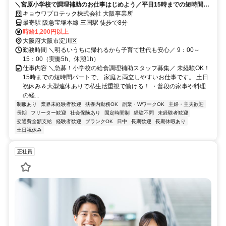
＼宮原小学校で調理補助のお仕事はじめよう／平日15時までの短時間・
土日祝休み・自転車通勤OK
キョウワプロテック株式会社 大阪事業所
最寄駅 阪急宝塚本線 三国駅 徒歩で8分
時給1,200円以上
大阪府大阪市淀川区
勤務時間 ＼明るいうちに帰れるから子育て世代も安心／ 9：00～
15：00（実働5h、休憩1h）
仕事内容 ＼急募！小学校の給食調理補助スタッフ募集／ 未経験OK！
15時までの短時間パートで、 家庭と両立しやすいお仕事です。 土日
祝休み＆大型連休ありで私生活重視で働ける！ ・普段の家事や料理
の経...
制服あり
業界未経験者歓迎
扶養内勤務OK
副業・WワークOK
主婦・主夫歓迎
長期
フリーター歓迎
社会保険あり
固定時間制
経験不問
未経験者歓迎
交通費全額支給
経験者歓迎
ブランクOK
日中
長期歓迎
長期休暇あり
土日祝休み
正社員