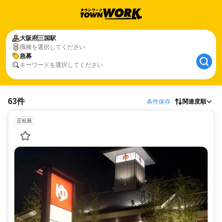
大阪府
三国駅
職種を選択してください
急募
キーワードを選択してください
63件
条件保存
関連度順
正社員