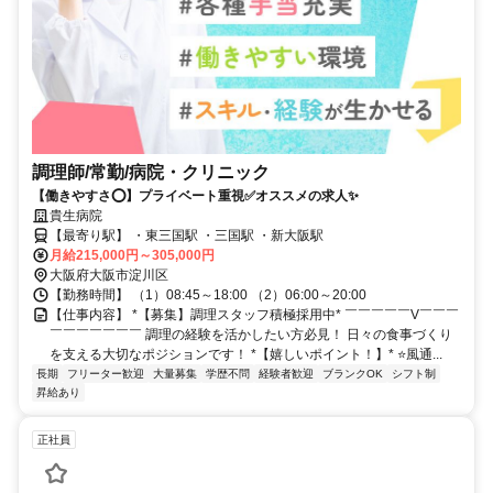
調理師/常勤/病院・クリニック
【働きやすさ⭕️】プライベート重視✅️オススメの求人✨
貴生病院
【最寄り駅】 ・東三国駅 ・三国駅 ・新大阪駅
月給215,000円～305,000円
大阪府大阪市淀川区
【勤務時間】 （1）08:45～18:00 （2）06:00～20:00
【仕事内容】 *【募集】調理スタッフ積極採用中* ￣￣￣￣￣V￣￣￣
￣￣￣￣￣￣￣ 調理の経験を活かしたい方必見！ 日々の食事づくり
を支える大切なポジションです！ *【嬉しいポイント！】* ⭐️風通...
長期
フリーター歓迎
大量募集
学歴不問
経験者歓迎
ブランクOK
シフト制
昇給あり
正社員