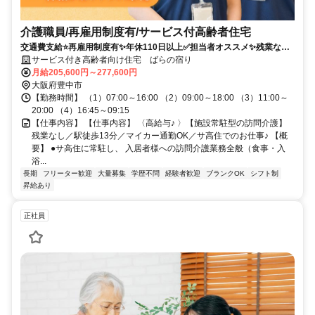
介護職員/再雇用制度有/サービス付高齢者住宅
交通費支給⭐️再雇用制度有✨年休110日以上✅️担当者オススメ✨残業なし
⭕️経験者優遇✨車通勤ＯＫ❗️高額求人
サービス付き高齢者向け住宅 ばらの宿り
月給205,600円～277,600円
大阪府豊中市
【勤務時間】 （1）07:00～16:00 （2）09:00～18:00 （3）11:00～
20:00 （4）16:45～09:15
【仕事内容】 【仕事内容】 〈高給与♪ 〉【施設常駐型の訪問介護】
残業なし／駅徒歩13分／マイカー通勤OK／サ高住でのお仕事♪ 【概
要】 ●サ高住に常駐し、 入居者様への訪問介護業務全般（食事・入
浴...
長期
フリーター歓迎
大量募集
学歴不問
経験者歓迎
ブランクOK
シフト制
昇給あり
正社員