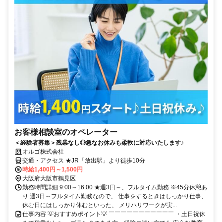
お客様相談室のオペレーター
＜経験者募集＞残業なし◎急なお休みも柔軟に対応いたします♪
オルゴ株式会社
交通・アクセス ★JR「放出駅」より徒歩10分
時給1,400円～1,500円
大阪府大阪市鶴見区
勤務時間詳細 9:00～16:00 ★週3日～、フルタイム勤務 ※45分休憩あ
り 週3日～フルタイム勤務なので、 仕事をするときはしっかり仕事、
休む日にはしっかり休むといった、 メリハリワークが実...
仕事内容 💡おすすめポイント💡 ￣￣￣￣￣￣￣￣￣￣￣ ・土日祝休