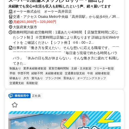
スーパーの店舗スタッフ(グロサリー・品出し)
未経験でも安心⭐生活も収入も好転したという声、続々届いてます
オーケー株式会社 オーケー高井田店
交通・アクセス Osaka Metro中央線「高井田駅」から徒歩4分／JRお
おさか東線「高井田中央駅」から徒歩4分
月給261,000円～320,000円
大阪府東大阪市
勤務時間詳細 総労働時間：1週あたり40時間 【 店舗営業時間に応じ
たシフト制 】 ※営業時間は店舗により異なります 詳細は当社Webサ
イトを ご確認ください 【 シフト例 】 ※6：00～2...
仕事内容 「働き方を変えたい」 そんな想いに応える職場です。 ￣￣
￣￣￣￣￣￣￣￣￣￣￣￣￣￣ 「毎日違う現場で終わる時間もバラ
バラ」 「休みの日も気が休まらない」 そんな働き方に疲れて 転職し
てきた...
制服あり
業界未経験者歓迎
変形労働時間制
主婦・主夫歓迎
フリーター歓迎
早朝
学歴不問
経験不問
未経験者歓迎
交通費全額支給
午前
経験者歓迎
研修あり
夕方
賞与あり
ブランクOK
育休あり
オープニングスタッフ
交通費支給
長期歓迎
正社員