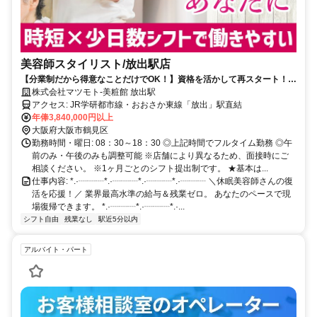
美容師スタイリスト/放出駅店
【分業制だから得意なことだけでOK！】資格を活かして再スタート！休
眠美容師さん歓迎◎ 残業なし/ブランクOK
株式会社マツモト-美粧館 放出駅
アクセス: JR学研都市線・おおさか東線「放出」駅直結
年俸3,840,000円以上
大阪府大阪市鶴見区
勤務時間・曜日: 08：30～18：30 ◎上記時間でフルタイム勤務 ◎午
前のみ・午後のみも調整可能 ※店舗により異なるため、面接時にご
相談ください。 ※1ヶ月ごとのシフト提出制です。 ★基本は...
仕事内容: *.·┈┈┈*.·┈┈┈*.·┈┈┈*.·┈┈┈ ＼休眠美容師さんの復
活を応援！／ 業界最高水準の給与＆残業ゼロ。 あなたのペースで現
場復帰できます。 *.·┈┈┈*.·┈┈┈*.·...
シフト自由
残業なし
駅近5分以内
アルバイト・パート