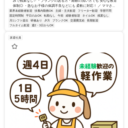
みで残業なし✨ ・ブランクのある方・経験の浅い方でも 安心な教育
体制◎ ・急なお子様の体調不良などにも 柔軟に対応！ ／ ママさ...
業界未経験者歓迎
扶養内勤務OK
主婦・主夫歓迎
フリーター歓迎
学歴不問
固定時間制
平日のみOK
転勤なし
午前
経験者歓迎
ネイルOK
残業なし
月1シフト提出
研修あり
夕方
ブランクOK
交通費支給
長期歓迎
フルタイム歓迎
週2・3日からOK
派遣社員