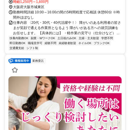
時給1,250円～1,600円
大阪府大阪市城東区
勤務時間詳細 10:00～16:00の間の5時間程度で応相談 休憩60分 ※時
間外ほぼなし
仕事内容 〈20代・30代・40代活躍中！〉 障がいのある利用者の皆さ
まが笑顔で通える作業所となるよう 障がいがある方への就労訓練を
お任せします。 【具体的には】 ・軽作業の見守り（仕分けなど） ...
扶養内勤務OK
副業・WワークOK
土日祝のみOK
主婦・主夫歓迎
学歴不問
即日勤務OK
職場見学可
経験不問
未経験者歓迎
ネイルOK
ブランクOK
交通費支給
シフト制
業務委託