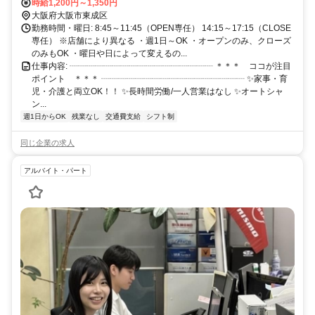
す♪
時給1,200円～1,350円
大阪府大阪市東成区
勤務時間・曜日: 8:45～11:45（OPEN専任） 14:15～17:15（CLOSE
専任） ※店舗により異なる ・週1日～OK ・オープンのみ、クローズ
のみもOK ・曜日や日によって変えるの...
仕事内容: ┈┈┈┈┈┈┈┈┈┈┈┈┈┈┈┈┈ ＊＊＊ ココが注目
ポイント ＊＊＊ ┈┈┈┈┈┈┈┈┈┈┈┈┈┈┈┈┈ ✨家事・育
児・介護と両立OK！！ ✨長時間労働/一人営業はなし ✨オートシャ
ン...
週1日からOK
残業なし
交通費支給
シフト制
同じ企業の求人
アルバイト・パート