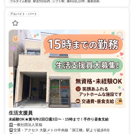
フルタイム歓迎
駅近5分以内
シフト制
週4日以上OK
服装自由
アルバイト・パート
生活支援員
未経験OK★賞与年2回◎週3日〜・15時まで！手作り昼食支給
一般社団法人笑福
交通・アクセス 大阪メトロ中央線「深江橋」駅より徒歩6分