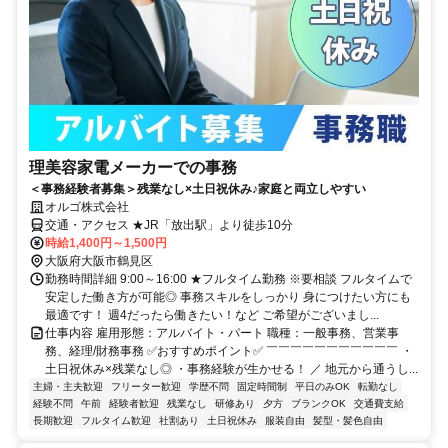
理美容家電メーカーでの事務
＜事務経験者募集＞残業なし×土日祝休み♪家庭と両立しやすい
オルゴ株式会社
交通・アクセス ★JR「放出駅」より徒歩10分
時給1,400円～1,500円
大阪府大阪市鶴見区
勤務時間詳細 9:00～16:00 ★フルタイム勤務 ※要相談 フルタイムで
安定した働き方が可能◎ 事務スキルをしっかり 身につけたい方にも
最適です！ 週4だったら働きたい！など ご希望がございまし...
仕事内容 雇用形態：アルバイト・パート 職種：一般事務、営業事
務、経理/財務事務 ✅おすすめポイント✅ ￣￣￣￣￣￣￣￣￣￣￣ ・
土日祝休み×残業なし◎ ・事務経験が生かせる！ ／ 地元から通うし...
主婦・主夫歓迎
フリーター歓迎
学歴不問
固定時間制
平日のみOK
転勤なし
経験不問
午前
経験者歓迎
残業なし
研修あり
夕方
ブランクOK
交通費支給
長期歓迎
フルタイム歓迎
社割あり
土日祝休み
服装自由
髪型・髪色自由