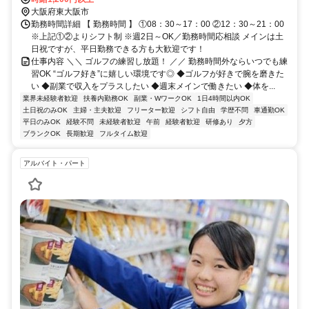
大阪府東大阪市
勤務時間詳細 【 勤務時間 】 ①08：30～17：00 ②12：30～21：00
※上記①②よりシフト制 ※週2日～OK／勤務時間応相談 メインは土
日祝ですが、平日勤務できる方も大歓迎です！
仕事内容 ＼＼ ゴルフの練習し放題！ ／／ 勤務時間外ならいつでも練
習OK “ゴルフ好き”に嬉しい環境です◎ ◆ゴルフが好きで腕を磨きた
い ◆副業で収入をプラスしたい ◆週末メインで働きたい ◆体を...
業界未経験者歓迎
扶養内勤務OK
副業・WワークOK
1日4時間以内OK
土日祝のみOK
主婦・主夫歓迎
フリーター歓迎
シフト自由
学歴不問
車通勤OK
平日のみOK
経験不問
未経験者歓迎
午前
経験者歓迎
研修あり
夕方
ブランクOK
長期歓迎
フルタイム歓迎
アルバイト・パート