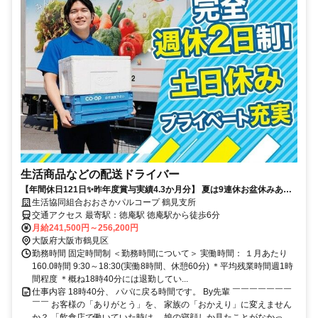
生活商品などの配送ドライバー
【年間休日121日✨️昨年度賞与実績4.3か月分】 夏は9連休お盆休みあ
り！9時半勤務開始！残業なし！
生活協同組合おおさかパルコープ 鶴見支所
交通アクセス 最寄駅：徳庵駅 徳庵駅から徒歩6分
月給241,500円～256,200円
大阪府大阪市鶴見区
勤務時間 固定時間制 ＜勤務時間について＞ 実働時間： １月あたり
160.0時間 9:30～18:30(実働8時間、休憩60分) ＊平均残業時間週1時
間程度 ＊概ね18時40分には退勤してい...
仕事内容 18時40分、 パパに戻る時間です。 By先輩 ￣￣￣￣￣￣￣
￣￣ お客様の「ありがとう」を、 家族の「おかえり」に変えません
か？ 「飲食店で働いていた時は、 娘の寝顔しか見たことがなかっ...