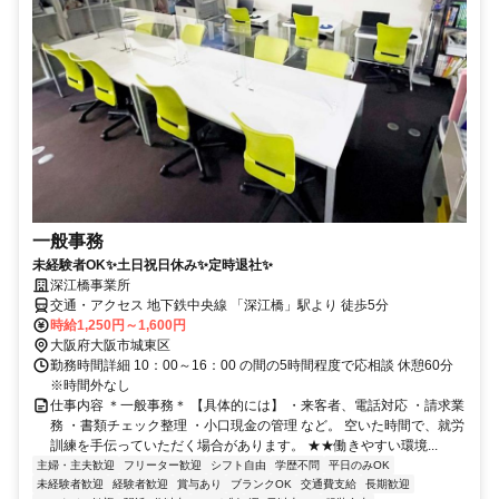
一般事務
未経験者OK✨土日祝日休み✨定時退社✨
深江橋事業所
交通・アクセス 地下鉄中央線 「深江橋」駅より 徒歩5分
時給1,250円～1,600円
大阪府大阪市城東区
勤務時間詳細 10：00～16：00 の間の5時間程度で応相談 休憩60分
※時間外なし
仕事内容 ＊一般事務＊ 【具体的には】 ・来客者、電話対応 ・請求業
務 ・書類チェック整理 ・小口現金の管理 など。 空いた時間で、就労
訓練を手伝っていただく場合があります。 ★★働きやすい環境...
主婦・主夫歓迎
フリーター歓迎
シフト自由
学歴不問
平日のみOK
未経験者歓迎
経験者歓迎
賞与あり
ブランクOK
交通費支給
長期歓迎