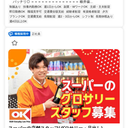
バッチリ◎ ＝＝＝＝＝＝＝＝＝＝＝＝＝＝ 椿井歯...
制服あり
扶養内勤務OK
週1日からOK
副業・WワークOK
主婦・主夫歓迎
即日勤務OK
職場見学可
交通費全額支給
経験者歓迎
有資格者歓迎
夕方
ブランクOK
交通費支給
長期歓迎
週2・3日からOK
シフト制
長期休暇あり
週4日以上OK
正社員