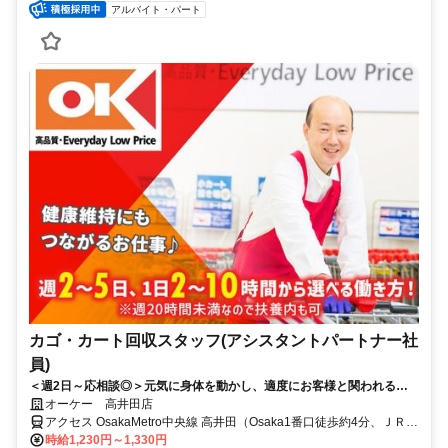
アルバイト・パート
カゴ・カート回収スタッフ(アシスタントパートナー社
員)
＜週2日～応相談◎＞元気に身体を動かし、適度にお客様と関われる、
バランスの良いお仕事！難しい業務はありません！
オーケー 高井田店
アクセス OsakaMetro中央線 高井田（Osaka1番口徒歩約4分、ＪＲお
おさか東線 高井田中央徒歩約5分、OsakaMetro中央線 深江橋エレベ
時給1,230円～1,330円