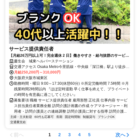
サービス提供責任者
【月給26万円以上可！完全週休 2 日】働きやすさ・給与抜群のサービス
提供責任者（大阪市城東区）
慶生会 城東ヘルパーステーション
交通アクセス Osaka Metro今里筋線・中央線「深江橋」駅より徒歩10
分
月給250,200円～310,000円
大阪府大阪市城東区
勤務時間・曜日 9:00～17:30(休憩60分) ※所定労働時間 7.5時間 ※月
残業時間2時間以内 『ほぼ定時退勤 早く仕事を終えて、プライベート
の時間を有意義に過ごしてください』
募集要項 職種 サービス提供責任者 雇用形態 正社員 仕事内容 サービ
ス担当責任者業務全般 訪問介護計画書の作成 ケアマネージャー・利
用者・訪問介護員との連絡調整 訪問介護員に対する指導 訪問介護...
主婦・主夫歓迎
60代も応募可
長期
固定時間制
制服貸与
ブランクOK
交通費支給
前へ
次へ
1
2
3
4
5