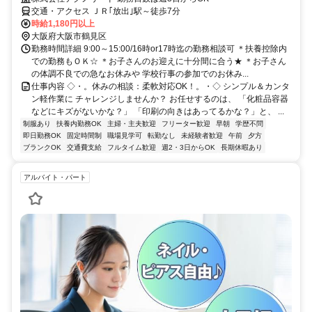
交通・アクセス ＪＲ｢放出｣駅～徒歩7分
時給1,180円以上
大阪府大阪市鶴見区
勤務時間詳細 9:00～15:00/16時or17時迄の勤務相談可 ＊扶養控除内
での勤務もＯＫ☆ ＊お子さんのお迎えに十分間に合う★ ＊お子さん
の体調不良での急なお休みや 学校行事の参加でのお休み...
仕事内容 ◇・。休みの相談：柔軟対応OK！。・◇ シンプル＆カンタ
ン軽作業に チャレンジしませんか？ お任せするのは、 「化粧品容器
などにキズがないかな？」 「印刷の向きはあってるかな？」と、 ...
制服あり
扶養内勤務OK
主婦・主夫歓迎
フリーター歓迎
早朝
学歴不問
即日勤務OK
固定時間制
職場見学可
転勤なし
未経験者歓迎
午前
夕方
ブランクOK
交通費支給
フルタイム歓迎
週2・3日からOK
長期休暇あり
アルバイト・パート