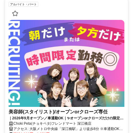
アルバイト・パート
美容師(スタイリスト)/オープンorクローズ専任
｜2026年9月オープン／車通勤OK｜✨オープンorクローズだけの限定勤
務✨お小遣い稼ぎや久しぶりのお仕事復帰にもぴったり！
Choki Peta(チョキペタ)フレンドマート 深江橋店
アクセス: 大阪メトロ中央線「深江橋駅」より徒歩8分 ※車通勤OKで