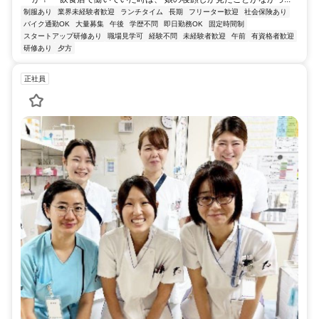
制服あり
業界未経験者歓迎
ランチタイム
長期
フリーター歓迎
社会保険あり
バイク通勤OK
大量募集
午後
学歴不問
即日勤務OK
固定時間制
スタートアップ研修あり
職場見学可
経験不問
未経験者歓迎
午前
有資格者歓迎
研修あり
夕方
正社員