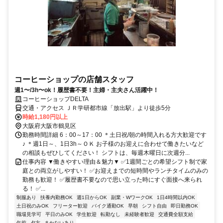
コーヒーショップの店舗スタッフ
週1〜/3h〜ok！履歴書不要！主婦・主夫さん活躍中！
コーヒーショップDELTA
交通・アクセス ＪＲ学研都市線「放出駅」より徒歩5分
時給1,180円以上
大阪府大阪市鶴見区
勤務時間詳細 6：00～17：00 ＊土日祝/朝の時間入れる方大歓迎です
♪ ＊週1日～、1日3h～ＯＫ お子様のお迎えに合わせて働きたいなど
の相談もぜひしてください！ シフトは、毎週木曜日に次週分...
仕事内容 ▼働きやすい理由＆魅力▼ ✅1週間ごとの希望シフト制で家
庭との両立がしやすい！ ✅お迎えまでの短時間やランチタイムのみの
勤務も歓迎！ ✅履歴書不要なので思い立った時にすぐ面接へ来られ
る！ ✅...
制服あり
扶養内勤務OK
週1日からOK
副業・WワークOK
1日4時間以内OK
土日祝のみOK
フリーター歓迎
バイク通勤OK
早朝
シフト自由
即日勤務OK
職場見学可
平日のみOK
学生歓迎
転勤なし
未経験者歓迎
交通費全額支給
午前
夕方
まかないあり