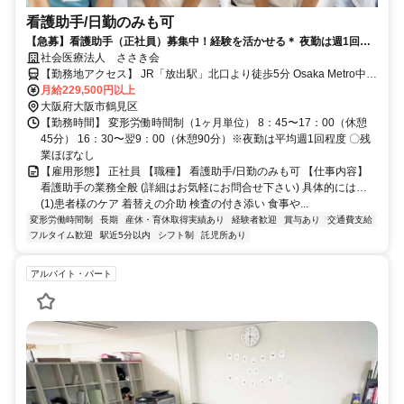
看護助手/日勤のみも可
【急募】看護助手（正社員）募集中！経験を活かせる＊ 夜勤は週1回程
度＊入社祝い金あり（規定あり）
社会医療法人 ささき会
【勤務地アクセス】 JR「放出駅」北口より徒歩5分 Osaka Metro中央
線「深江橋駅」より自転車7分 Osaka Metro中央線「高井田駅」・
月給229,500円以上
JR「高井田中央駅」より自転車8分 Osaka Metro長堀鶴見緑地線「今
大阪府大阪市鶴見区
福鶴見駅」より自転車8分 Osaka Metro長堀鶴見緑地線・今里筋線
【勤務時間】 変形労働時間制（1ヶ月単位） 8：45〜17：00（休憩
「蒲生四丁目駅」より自転車13分 各線「京橋駅」より自転車16分
45分） 16：30〜翌9：00（休憩90分）※夜勤は平均週1回程度 〇残
業ほぼなし
【雇用形態】 正社員 【職種】 看護助手/日勤のみも可 【仕事内容】
看護助手の業務全般 (詳細はお気軽にお問合せ下さい) 具体的には…
(1)患者様のケア 着替えの介助 検査の付き添い 食事や...
変形労働時間制
長期
産休・育休取得実績あり
経験者歓迎
賞与あり
交通費支給
フルタイム歓迎
駅近5分以内
シフト制
託児所あり
アルバイト・パート