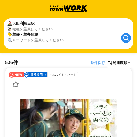
大阪府
放出駅
職種を選択してください
主婦・主夫歓迎
キーワードを選択してください
536件
条件保存
関連度順
アルバイト・パート