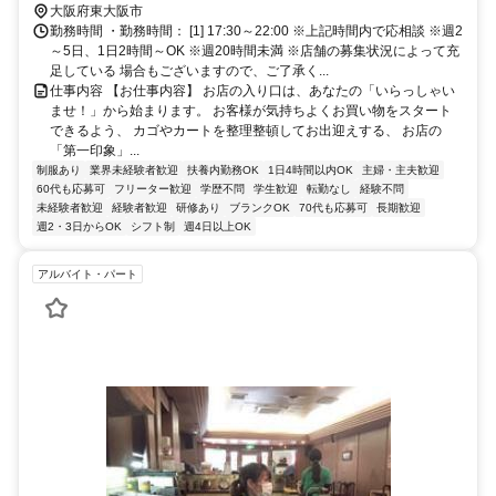
ータ出入口徒歩約13分 OsakaMetro中央線「高井田駅」より徒歩4分
大阪府東大阪市
JRおおさか東線「高井田中央駅」より徒歩3分
勤務時間 ・勤務時間： [1] 17:30～22:00 ※上記時間内で応相談 ※週2
～5日、1日2時間～OK ※週20時間未満 ※店舗の募集状況によって充
足している 場合もございますので、ご了承く...
仕事内容 【お仕事内容】 お店の入り口は、あなたの「いらっしゃい
ませ！」から始まります。 お客様が気持ちよくお買い物をスタート
できるよう、 カゴやカートを整理整頓してお出迎えする、 お店の
「第一印象」...
制服あり
業界未経験者歓迎
扶養内勤務OK
1日4時間以内OK
主婦・主夫歓迎
60代も応募可
フリーター歓迎
学歴不問
学生歓迎
転勤なし
経験不問
未経験者歓迎
経験者歓迎
研修あり
ブランクOK
70代も応募可
長期歓迎
週2・3日からOK
シフト制
週4日以上OK
アルバイト・パート