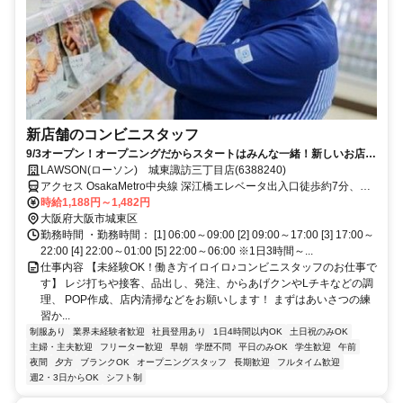
新店舗のコンビニスタッフ
9/3オープン！オープニングだからスタートはみんな一緒！新しいお店を
一緒に作りましょう♪
LAWSON(ローソン) 城東諏訪三丁目店(6388240)
アクセス OsakaMetro中央線 深江橋エレベータ出入口徒歩約7分、Ｊ
Ｒ片町線〔学研都市線〕 放出南口徒歩約13分、ＪＲおおさか東線 放
時給1,188円～1,482円
出南口徒歩約13分
大阪府大阪市城東区
勤務時間 ・勤務時間： [1] 06:00～09:00 [2] 09:00～17:00 [3] 17:00～
22:00 [4] 22:00～01:00 [5] 22:00～06:00 ※1日3時間～...
仕事内容 【未経験OK！働き方イロイロ♪コンビニスタッフのお仕事で
す】 レジ打ちや接客、品出し、発注、からあげクンやLチキなどの調
理、 POP作成、店内清掃などをお願いします！ まずはあいさつの練
習か...
制服あり
業界未経験者歓迎
社員登用あり
1日4時間以内OK
土日祝のみOK
主婦・主夫歓迎
フリーター歓迎
早朝
学歴不問
平日のみOK
学生歓迎
午前
夜間
夕方
ブランクOK
オープニングスタッフ
長期歓迎
フルタイム歓迎
週2・3日からOK
シフト制