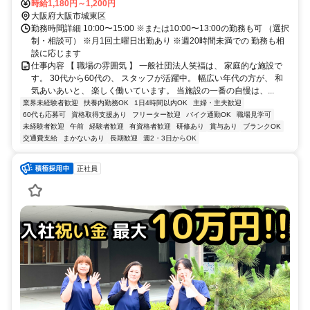
時給1,180円～1,200円
大阪府大阪市城東区
勤務時間詳細 10:00〜15:00 ※または10:00〜13:00の勤務も可 （選択
制・相談可） ※月1回土曜日出勤あり ※週20時間未満での 勤務も相
談に応じます
仕事内容 【 職場の雰囲気 】 一般社団法人笑福は、 家庭的な施設で
す。 30代から60代の、 スタッフが活躍中。 幅広い年代の方が、 和
気あいあいと、 楽しく働いています。 当施設の一番の自慢は、...
業界未経験者歓迎
扶養内勤務OK
1日4時間以内OK
主婦・主夫歓迎
60代も応募可
資格取得支援あり
フリーター歓迎
バイク通勤OK
職場見学可
未経験者歓迎
午前
経験者歓迎
有資格者歓迎
研修あり
賞与あり
ブランクOK
交通費支給
まかないあり
長期歓迎
週2・3日からOK
正社員