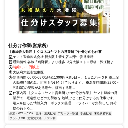
仕分け作業(営業所)
【未経験大歓迎 】クロネコヤマトの営業所で仕分けのお仕事
ヤマト運輸株式会社 新大阪主管支店 城東中浜営業所
通勤情報 各線「鴫野駅」より徒歩13分大阪メトロ緑橋・深江橋より
徒歩15分
時給1,300円以上
大阪府大阪市城東区
勤務時間 06:00-08:00/時給1300円 ■週5日～、１日2.0h～ＯＫ ※上記
の勤務時間のみ、応募を受け付けております。 ※深夜時間帯(22:00～
翌5:00)の記載がある場合、該当する勤...
仕事内容 【クロネコヤマト営業所での仕分け作業】 ヤマト運輸の営
業所で、宅急便などのお荷物を 地域ごとに仕分けするお仕事です。
端末を使った情報入力、ボックス整理、ドライバーが集荷した お荷
物の荷下ろ...
副業・WワークOK
主婦・主夫歓迎
フリーター歓迎
学生歓迎
未経験者歓迎
ブランクOK
交通費支給
シフト制