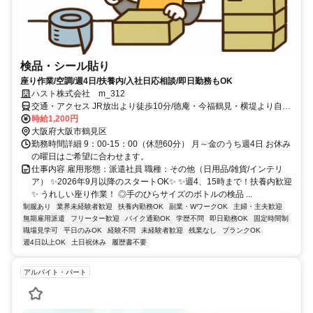
検品・シール貼り
座り作業/空調/週4日/扶養内/入社日応相談/即日勤務もOK
ハスト株式会社 m_312
交通・アクセス JR放出より徒歩10分/徳庵・今福鶴見・横堤より自転
車6分
時給1,200円
大阪府大阪市鶴見区
勤務時間詳細 9：00-15：00（休憩60分） 月～金のうち週4日 お休み
の曜日はご希望に合わせます。
仕事内容 雇用形態：派遣社員 職種：その他（日用品/雑貨/インテリ
ア） ✨2026年9月以降のスタートOK✨ ✨週4、15時まで！扶養内歓迎
✨ うれしい座り作業！ ◎手のひらサイズのボトルの検品 ...
制服あり
業界未経験者歓迎
扶養内勤務OK
副業・WワークOK
主婦・主夫歓迎
無期雇用派遣
フリーター歓迎
バイク通勤OK
学歴不問
即日勤務OK
固定時間制
職場見学可
平日のみOK
経験不問
未経験者歓迎
残業なし
ブランクOK
週4日以上OK
土日祝休み
履歴書不要
アルバイト・パート