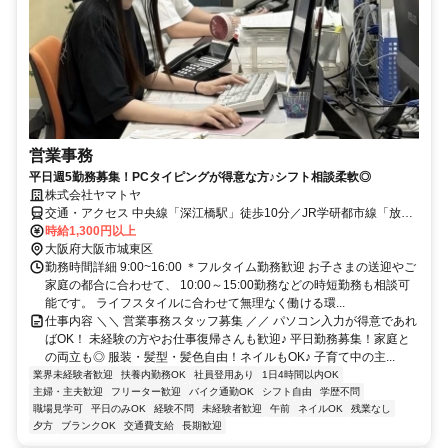
営業事務
平日週5勤務募集！PCタイピングが得意な方♪シフト相談柔軟◎
株式会社ヤマトヤ
交通・アクセス 中央線「深江橋駅」徒歩10分／JR学研都市線「放出
駅」徒歩14分 ＊自転車・バイク通勤OK
時給1,300円以上
大阪府大阪市城東区
勤務時間詳細 9:00~16:00 ＊フルタイム勤務歓迎 お子さまの送迎やご
家庭の都合に合わせて、 10:00～15:00勤務などの時短勤務も相談可
能です。 ライフスタイルに合わせて無理なく働ける環...
仕事内容 ＼＼ 営業事務スタッフ募集 ／／ パソコン入力が得意であれ
ばOK！ 未経験の方やお仕事復帰さんも歓迎♪ 平日勤務募集！家庭と
の両立も◎ 服装・髪型・髪色自由！ネイルもOK♪ 子育て中の主...
業界未経験者歓迎
扶養内勤務OK
社員登用あり
1日4時間以内OK
主婦・主夫歓迎
フリーター歓迎
バイク通勤OK
シフト自由
学歴不問
職場見学可
平日のみOK
経験不問
未経験者歓迎
午前
ネイルOK
残業なし
夕方
ブランクOK
交通費支給
長期歓迎