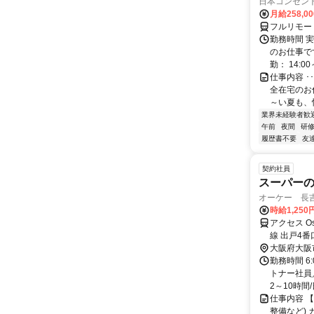
日本コンセン
月給258,0
フルリモー
勤務時間 実
のお仕事です
勤： 14:00～
仕事内容 
全在宅のお
～い夏も、
業界未経験者歓
午前
夜間
研
履歴書不要
友
契約社員
スーパー
オーケー 長吉
時給1,250
アクセス O
線 出戸4番
大阪府大阪
勤務時間 6
トナー社員／
2～10時間/
仕事内容 
整備など)