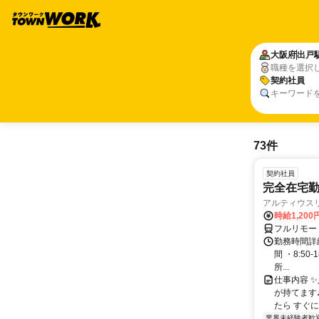
大阪府
出戸
職種を選択
契約社員
キーワード
73件
契約社員
完全在宅勤
アルティウス
時給1,200
フルリモー
勤務時間詳細
間 ・8:50
所...
仕事内容 
が持てます
たら すぐに
業界未経験者歓