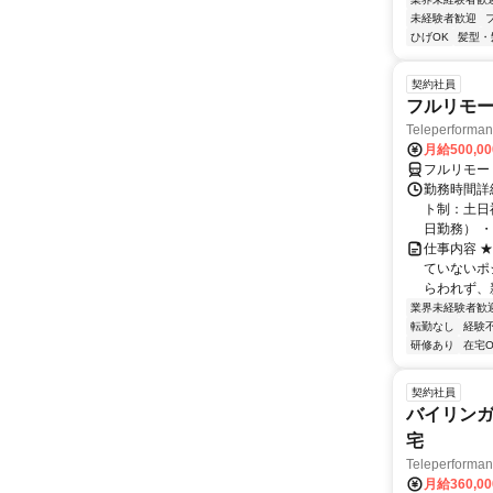
未経験者歓迎
ひげOK
髪型・
契約社員
フルリモー
Teleperform
月給500,0
フルリモー
勤務時間詳
ト制：土日
日勤務） ・
仕事内容 
ていないポ
らわれず、新
業界未経験者歓
転勤なし
経験
研修あり
在宅O
契約社員
バイリンガ
宅
Teleperfor
月給360,0