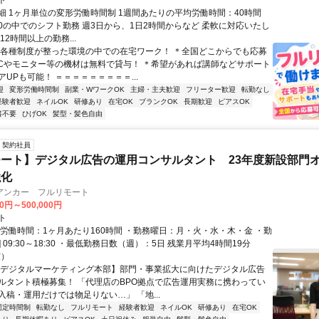
ト
細 1ヶ月単位の変形労働時間制 1週間あたりの平均労働時間：40時間
0:00の中でのシフト勤務 週3日から、1日2時間からなど 柔軟に対応いたし
12時間以上の勤務...
＊各種制度が整った環境の中での在宅ワーク！ ＊全国どこからでも応募
PCやモニター等の機材は無料で貸与！ ＊希望があれば講師などサポート
UPも可能！ ＝＝＝＝＝＝＝＝＝...
迎
変形労働時間制
副業・WワークOK
主婦・主夫歓迎
フリーター歓迎
転勤なし
経験者歓迎
ネイルOK
研修あり
在宅OK
ブランクOK
長期歓迎
ピアスOK
書不要
ひげOK
髪型・髪色自由
契約社員
ート】デジタル広告の運用コンサルタント 23年度新設部門
強化
アンカー フルリモート
00円～500,000円
ト
総労働時間：1ヶ月あたり160時間 ・勤務曜日：月・火・水・木・金 ・勤
1] 09:30～18:30 ・最低勤務日数（週）：5日 残業月平均4時間19分
度）
【デジタルマーケティング本部】部門・事業拡大に向けたデジタル広告
ルタント積極募集！ 「代理店のBPO拠点で広告運用実務に携わってい
入稿・運用だけでは物足りない…」 「地...
固定時間制
転勤なし
フルリモート
経験者歓迎
ネイルOK
研修あり
在宅OK