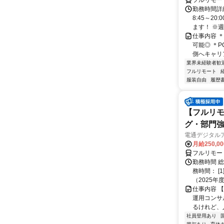
フルリモー
勤務時間詳
8:45～2
ます！ ※週
仕事内容 
可能◎ ＊
側へキャリア
業界未経験者歓
フルリモート
服装自由
履歴
【フルリモ
グ・部門
電通デジタル
月給250,0
フルリモー
勤務時間 
務時間： [
（2025年
仕事内容 
運用コンサ
るけれど、
社員登用あり