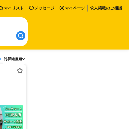
マイリスト
メッセージ
マイページ
求人掲載のご相談
存
関連度順