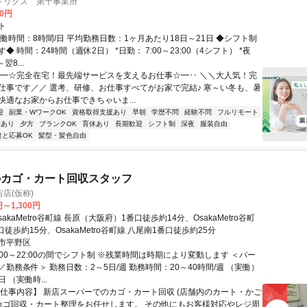
トリクス 第十事業所
00円
ト
働時間：8時間/日 平均勤務日数：1ヶ月あたり18日～21日 ◆シフト制
◆ 時間：24時間（週休2日） *日勤： 7:00～23:00（4シフト） *夜
翌8...
･･━☆完全在宅！最先端サービスを支えるお仕事☆━･･ ＼＼大人気！完
仕事です／／ 選考、研修、お仕事すべてがお家で完結♪ 寒～い冬も、暑
快適なお家からお仕事できちゃいま...
迎
副業・WワークOK
資格取得支援あり
早朝
学歴不問
経験不問
フルリモート
修あり
夕方
ブランクOK
育休あり
長期歓迎
シフト制
深夜
服装自由
達と応募OK
髪型・髪色自由
のカゴ・カート回収スタッフ
店(仮称)
円～1,300円
sakaMetro谷町線 長原（大阪府）1番口徒歩約14分、OsakaMetro谷町
口徒歩約15分、OsakaMetro谷町線 八尾南1番口徒歩約25分
市平野区
:00～22:00の間でシフト制 ※残業時間は時期により変動します ＜パー
勤務条件＞ 勤務日数：2～5日/週 勤務時間：20～40時間/週 （実働）
日 （実働時...
【仕事内容】 新店スーパーでのカゴ・カート回収 (店舗内のカート・かご
 カゴ回収・カート整理をお任せします。 その他にもお客様対応やレジ周