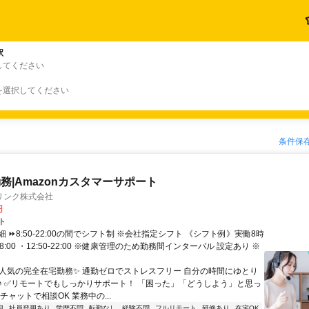
駅
してください
を選択してください
条件保
務|Amazonカスタマーサポート
リンク株式会社
円
ト
 ⏩8:50-22:00の間でシフト制 ※会社指定シフト 《シフト例》実働8時
-18:00 ・12:50-22:00 ※健康管理のため勤務間インターバル 設定あり ※
✨人気の完全在宅勤務✨ 通勤ゼロでストレスフリー 自分の時間にゆとり
♪ ✅リモートでもしっかりサポート！ 「困った」「どうしよう」と思っ
チャットで相談OK 業務中の...
迎
社員登用あり
学歴不問
転勤なし
経験不問
フルリモート
研修あり
在宅OK