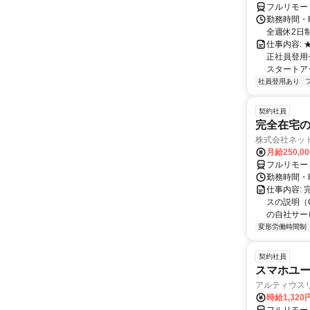
フルリモー
勤務時間・曜
全週休2日
仕事内容:
正社員登用
スタートア
社員登用あり
契約社員
完全在宅の
株式会社ネッ
月給250,0
フルリモー
勤務時間・
仕事内容:
スの説明（
の自社サー
変形労働時間制
契約社員
スマホユー
アルティウス
時給1,320