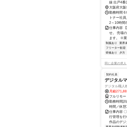
線 出戸4番
大阪府大阪
勤務時間 6
トナー社員／
2～10時間/
仕事内容 
せ。 売場
ます。 ※業
制服あり
業界
フリーター歓迎
研修あり
夕方
同じ企業の求人
契約社員
デジタル
デジタル職人
月給271,8
フルリモー
勤務時間詳細
時間／休憩
仕事内容 
行管理を行
作品のデジ
業界未経験者歓