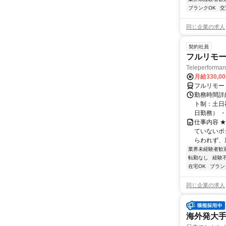
ブランクOK
交
同じ企業の求人
契約社員
フルリモー
Teleperform
月給330,0
フルリモー
勤務時間詳
ト制：土日
日勤務） ・
仕事内容 
ていないポ
らわれず、新
業界未経験者歓
転勤なし
経験
在宅OK
ブラン
同じ企業の求人
海外発大