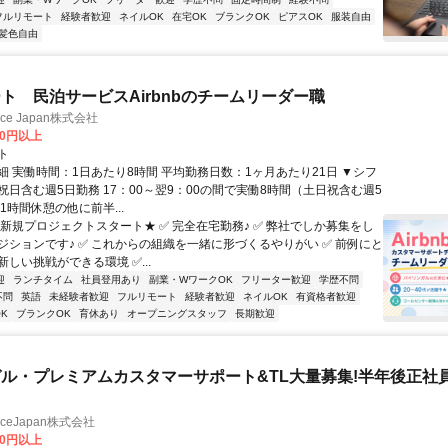
フルリモート
経験者歓迎
ネイルOK
在宅OK
ブランクOK
ピアスOK
服装自由
髪色自由
ト 民泊サービスAirbnbのチームリーダー職
ance Japan株式会社
00円以上
ト
細 実働時間：1日あたり8時間 平均勤務日数：1ヶ月あたり21日 ▼シフ
祝日含む週5日勤務 17：00～翌9：00の間で実働8時間（土日祝含む週5
1時間休憩の他に前半...
★新規プロジェクトスタート★ ✅ 完全在宅勤務♪ ✅ 弊社でしか募集をし
ジションです♪ ✅ これからの組織を一緒に形づくるやりがい ✅ 前例にと
しい挑戦ができる環境 ✅...
迎
ランチタイム
社員登用あり
副業・WワークOK
フリーター歓迎
学歴不問
不問
英語
未経験者歓迎
フルリモート
経験者歓迎
ネイルOK
有資格者歓迎
K
ブランクOK
育休あり
オープニングスタッフ
長期歓迎
ル・プレミアムカスタマーサポート&TL大量募集!半年後正社
manceJapan株式会社
00円以上