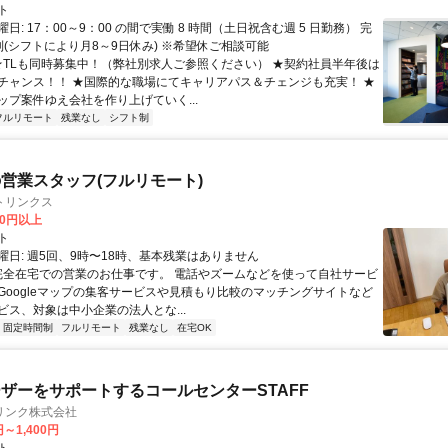
ト
日: 17：00～9：00 の間で実働 8 時間（土日祝含む週 5 日勤務） 完
制(シフトにより月8～9日休み) ※希望休ご相談可能
 ★TLも同時募集中！（弊社別求人ご参照ください） ★契約社員半年後は
チャンス！！ ★国際的な職場にてキャリアパス＆チェンジも充実！ ★
ップ案件ゆえ会社を作り上げていく...
フルリモート
残業なし
シフト制
営業スタッフ(フルリモート)
トリンクス
00円以上
ト
曜日: 週5回、9時〜18時、基本残業はありません
 完全在宅での営業のお仕事です。 電話やズームなどを使って自社サービ
Googleマップの集客サービスや見積もり比較のマッチングサイトなど
ビス、対象は中小企業の法人とな...
固定時間制
フルリモート
残業なし
在宅OK
ザーをサポートするコールセンターSTAFF
リンク株式会社
円～1,400円