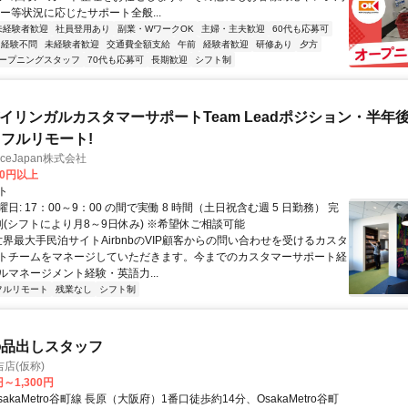
ー等状況に応じたサポート全般...
未経験者歓迎
社員登用あり
副業・WワークOK
主婦・主夫歓迎
60代も応募可
経験不問
未経験者歓迎
交通費全額支給
午前
経験者歓迎
研修あり
夕方
ープニングスタッフ
70代も応募可
長期歓迎
シフト制
バイリンガルカスタマーサポートTeam Leadポジション・半年
フルリモート!
manceJapan株式会社
00円以上
ト
日: 17：00～9：00 の間で実働 8 時間（土日祝含む週 5 日勤務） 完
制(シフトにより月8～9日休み) ※希望休ご相談可能
世界最大手民泊サイトAirbnbのVIP顧客からの問い合わせを受けるカスタ
トチームをマネージしていただきます。今までのカスタマーサポート経
ルマネージメント経験・英語力...
フルリモート
残業なし
シフト制
の品出しスタッフ
店(仮称)
円～1,300円
sakaMetro谷町線 長原（大阪府）1番口徒歩約14分、OsakaMetro谷町