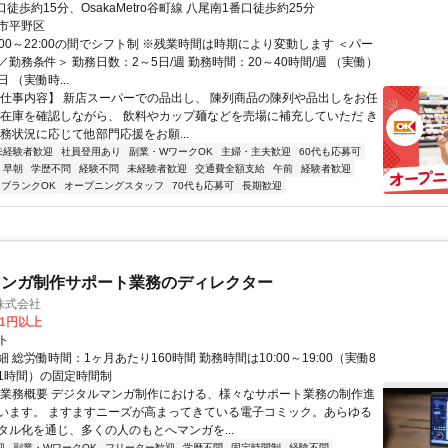
口徒歩約15分、OsakaMetro谷町線 八尾南1番口徒歩約25分
市平野区
:00～22:00の間でシフト制 ※残業時間は時期により変動します ＜パー
勤務条件＞ 勤務日数：2～5日/週 勤務時間：20～40時間/週 （実働）
日 （実働時...
【仕事内容】 新店スーパーでの品出し、 陳列商品の陳列や品出しをお任
の在庫を確認しながら、 飲料やカップ麺などを売場に補充していただ き
務状況に応じて他部門応援をお願...
未経験者歓迎
社員登用あり
副業・WワークOK
主婦・主夫歓迎
60代も応募可
早朝
学歴不問
経験不問
未経験者歓迎
交通費全額支給
午前
経験者歓迎
ブランクOK
オープニングスタッフ
70代も応募可
長期歓迎
マンガ制作サポート業務のディレクター
株式会社
81円以上
ト
 総労働時間：1ヶ月あたり160時間 勤務時間は10:00～19:00（実働8
1時間）の固定時間制
〇業務概要 デジタルマンガ制作における、様々なサポート業務の制作進
います。 ますますニーズが高まってきている電子コミック。あらゆる
タル化を通じ、多くの人のもとへマンガを...
迎
副業・WワークOK
フリーター歓迎
学歴不問
固定時間制
経験不問