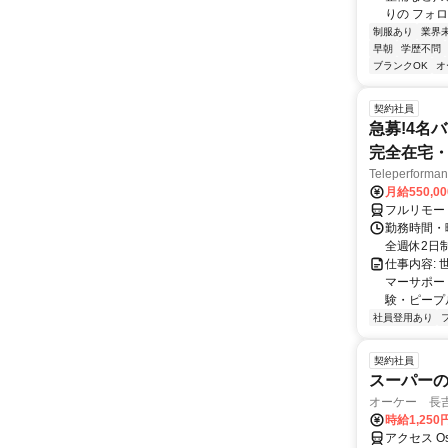
りの フォロ
制服あり
業界
早朝
学歴不問
ブランクOK
オ
契約社員
急募!4名
完全在宅・
Teleperfor
月給550,0
フルリモー
勤務時間・曜
全週休2日
仕事内容: 
マーサポー
験・ピープ
社員登用あり
契約社員
スーパー
オーケー 長吉
時給1,250
アクセス O