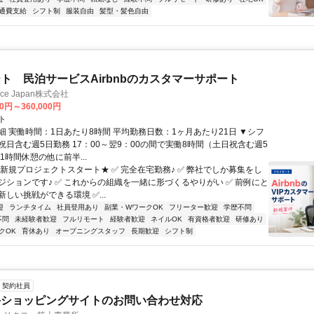
通費支給
シフト制
服装自由
髪型・髪色自由
ト 民泊サービスAirbnbのカスタマーサポート
ance Japan株式会社
00円～360,000円
ト
細 実働時間：1日あたり8時間 平均勤務日数：1ヶ月あたり21日 ▼シフ
祝日含む週5日勤務 17：00～翌9：00の間で実働8時間（土日祝含む週5
1時間休憩の他に前半...
★新規プロジェクトスタート★ ✅ 完全在宅勤務♪ ✅ 弊社でしか募集をし
ジションです♪ ✅ これからの組織を一緒に形づくるやりがい ✅ 前例にと
しい挑戦ができる環境 ✅...
迎
ランチタイム
社員登用あり
副業・WワークOK
フリーター歓迎
学歴不問
不問
未経験者歓迎
フルリモート
経験者歓迎
ネイルOK
有資格者歓迎
研修あり
クOK
育休あり
オープニングスタッフ
長期歓迎
シフト制
契約社員
手ショッピングサイトのお問い合わせ対応