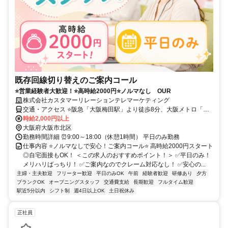
既存回線切り替えのご案内コール
⭐営業経験者大歓迎！⭐高時給2000円⭐ノルマなし OUR
株式会社カスタマーリレーションテレマーケティング
交通・アクセス ⭐阪急「大阪梅田駅」より徒歩8分、大阪メトロ「梅
田駅」より徒歩9分
時給2,000円以上
大阪府大阪市北区
勤務時間詳細 ⏰9:00～18:00（休憩1時間） 平日のみ勤務
仕事内容 ⭐ノルマなしで安心！ご案内コール⭐ 高時給2000円スタート
◎自宅面接もOK！ ＜この求人のおすすめポイント！＞ ✅平日のみ！
メリハリばっちり！ ✅ご案内なのでクレーム対応なし！ ✅安心の...
主婦・主夫歓迎
フリーター歓迎
平日のみOK
午前
経験者歓迎
研修あり
夕方
ブランクOK
オープニングスタッフ
交通費支給
長期歓迎
フルタイム歓迎
駅近5分以内
シフト制
週4日以上OK
土日祝休み
正社員