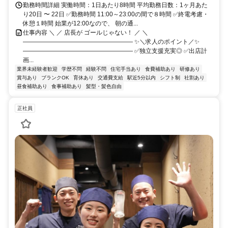
勤務時間詳細 実働時間：1日あたり8時間 平均勤務日数：1ヶ月あた
り20日 〜 22日 ✅勤務時間 11:00～23:00の間で８時間 ✅終電考慮・
休憩１時間 始業が12:00なので、 朝の通...
仕事内容 ＼ ／ 店長が ゴールじゃない！ ／ ＼
―――――――――――――――――― ✨＼求人のポイント／✨
―――――――――――――――――― ✅独立支援充実◎ ✅出店計
画...
業界未経験者歓迎
学歴不問
経験不問
住宅手当あり
食費補助あり
研修あり
賞与あり
ブランクOK
育休あり
交通費支給
駅近5分以内
シフト制
社割あり
昼食補助あり
食事補助あり
髪型・髪色自由
正社員