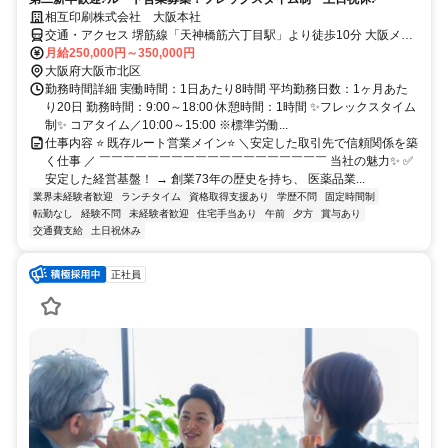
相互印刷株式会社 大阪本社
交通・アクセス 堺筋線「天神橋筋六丁目駅」より徒歩10分 大阪メト
ロ御堂筋線「中津駅」より徒歩12分
月給250,000円～350,000円
大阪府大阪市北区
勤務時間詳細 実働時間：1日あたり8時間 平均勤務日数：1ヶ月あた
り20日 勤務時間：9:00～18:00 休憩時間：1時間 ✨フレックスタイム
制✨ コアタイム／10:00～15:00 ※標準労働...
仕事内容 ⭐ 既存ルート営業メイン⭐ ＼安定した取引先で信頼関係を築
く仕事 ／ ￣￣￣￣￣￣￣￣￣￣￣￣￣￣￣￣￣￣￣ 当社の魅力✨ ✅
安定した経営基盤！ → 創業73年の歴史を持ち、 医薬品業...
業界未経験者歓迎
ランチタイム
資格取得支援あり
学歴不問
固定時間制
転勤なし
経験不問
未経験者歓迎
住宅手当あり
午前
夕方
賞与あり
交通費支給
土日祝休み
正社員