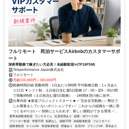
フルリモート 民泊サービスAirbnbのカスタマーサポ
ート
深夜帯勤務で稼ぎたい方必見！未経験歓迎✨(TP18PSM)
Teleperformance Japan株式会社
フルリモート
月給330,000円～360,000円
勤務時間詳細 実働時間：1日あたり8時間 平均勤務日数：1ヶ月あた
り21日 ▼シフト制：土日祝日含む週5日勤務 17：00～翌9：00の間
で実働8時間（土日祝含む週5日勤務） ・1時間休憩の他に前半...
仕事内容 ★新規プロジェクトスタート★ ✅ 完全在宅勤務♪ ✅ 弊社で
しか募集をしていないポジションです♪ ✅ これからの組織を一緒に形
づくるやりがい ✅ 前例にとらわれず、新しい挑戦ができる環境 ✅...
業界未経験者歓迎
ランチタイム
社員登用あり
副業・WワークOK
フリーター歓迎
学歴不問
転勤なし
経験不問
未経験者歓迎
フルリモート
経験者歓迎
ネイルOK
有資格者歓迎
研修あり
在宅OK
ブランクOK
育休あり