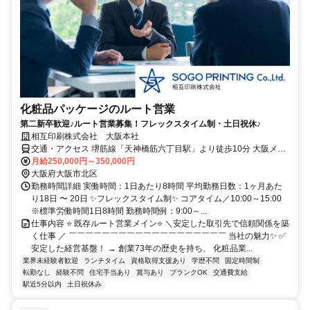
化粧品パッケージのルート営業
第二新卒歓迎♪ルート営業募集！フレックスタイム制・土日祝休♪
相互印刷株式会社 大阪本社
交通・アクセス 堺筋線「天神橋筋六丁目駅」より徒歩10分 大阪メト
ロ御堂筋線「中津駅」より徒歩12分
月給250,000円～350,000円
大阪府大阪市北区
勤務時間詳細 実働時間：1日あたり8時間 平均勤務日数：1ヶ月あた
り18日 〜 20日 ✨フレックスタイム制✨ コアタイム／10:00～15:00
※標準労働時間1日8時間 勤務時間例：9:00～...
仕事内容 ⭐ 既存ルート営業メイン⭐ ＼安定した取引先で信頼関係を築
く仕事 ／ ￣￣￣￣￣￣￣￣￣￣￣￣￣￣￣￣￣￣￣ 当社の魅力✨ ✅
安定した経営基盤！ → 創業73年の歴史を持ち、 化粧品業...
業界未経験者歓迎
ランチタイム
資格取得支援あり
学歴不問
固定時間制
転勤なし
経験不問
住宅手当あり
賞与あり
ブランクOK
交通費支給
駅近5分以内
土日祝休み