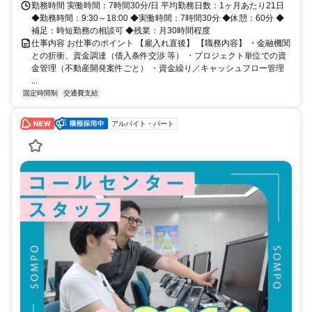
勤務時間 実働時間：7時間30分/日 平均勤務日数：1ヶ月あたり21日
◆勤務時間：9:30～18:00 ◆実働時間：7時間30分 ◆休憩：60分 ◆
補足：時短勤務の相談可 ◆残業：月30時間程度
仕事内容 お仕事のポイント 【雇入れ直後】 【職務内容】 ・金融機関
との折衝、資金調達（借入条件交渉 等） ・プロジェクト単位での資
金管理（不動産開発案件ごと） ・資金繰り／キャッシュフロー管理
...
固定時間制
交通費支給
アルバイト・パート