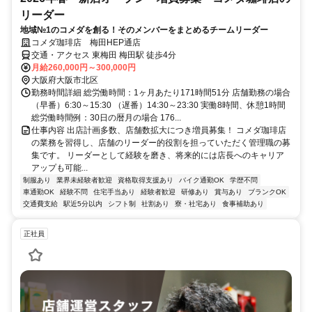
リーダー
地域№1のコメダを創る！そのメンバーをまとめるチームリーダー
コメダ珈琲店 梅田HEP通店
交通・アクセス 東梅田 梅田駅 徒歩4分
月給260,000円～300,000円
大阪府大阪市北区
勤務時間詳細 総労働時間：1ヶ月あたり171時間51分 店舗勤務の場合
（早番）6:30～15:30 （遅番）14:30～23:30 実働8時間、休憩1時間
総労働時間例：30日の暦月の場合 176...
仕事内容 出店計画多数、店舗数拡大につき増員募集！ コメダ珈琲店
の業務を習得し、店舗のリーダー的役割を担っていただく管理職の募
集です。 リーダーとして経験を磨き、将来的には店長へのキャリア
アップも可能...
制服あり
業界未経験者歓迎
資格取得支援あり
バイク通勤OK
学歴不問
車通勤OK
経験不問
住宅手当あり
経験者歓迎
研修あり
賞与あり
ブランクOK
交通費支給
駅近5分以内
シフト制
社割あり
寮・社宅あり
食事補助あり
正社員