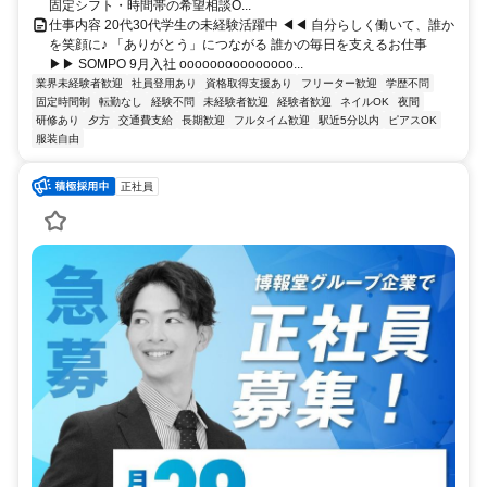
固定シフト・時間帯の希望相談O...
仕事内容 20代30代学生の未経験活躍中 ◀◀ 自分らしく働いて、誰か
を笑顔に♪ 「ありがとう」につながる 誰かの毎日を支えるお仕事
▶▶ SOMPO 9月入社 ooooooooooooooo...
業界未経験者歓迎
社員登用あり
資格取得支援あり
フリーター歓迎
学歴不問
固定時間制
転勤なし
経験不問
未経験者歓迎
経験者歓迎
ネイルOK
夜間
研修あり
夕方
交通費支給
長期歓迎
フルタイム歓迎
駅近5分以内
ピアスOK
服装自由
正社員