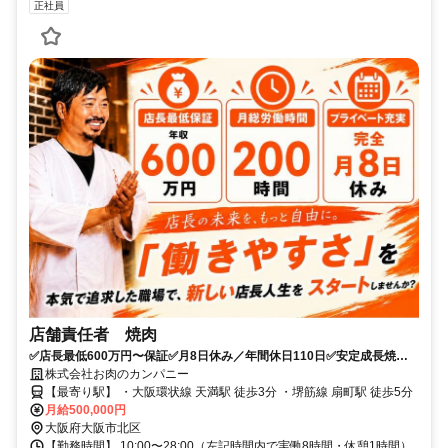
正社員
店舗責任者 焼肉
✅店長最低600万円〜保証✅月8日休み／年間休日110日✅安定成長焼肉
店ブランド
株式会社お肉のカンパニー
【最寄り駅】 ・大阪環状線 天満駅 徒歩3分 ・堺筋線 扇町駅 徒歩5分
月給500,000円
大阪府大阪市北区
【勤務時間】 10:00〜28:00（左記時間内で実働8時間・休憩1時間）