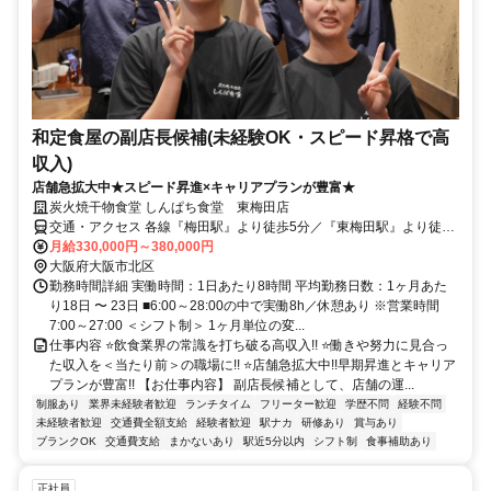
和定食屋の副店長候補(未経験OK・スピード昇格で高
収入)
店舗急拡大中★スピード昇進×キャリアプランが豊富★
炭火焼干物食堂 しんぱち食堂 東梅田店
交通・アクセス 各線『梅田駅』より徒歩5分／『東梅田駅』より徒歩
3分／『大阪梅田駅』より徒歩8分
月給330,000円～380,000円
大阪府大阪市北区
勤務時間詳細 実働時間：1日あたり8時間 平均勤務日数：1ヶ月あた
り18日 〜 23日 ■6:00～28:00の中で実働8h／休憩あり ※営業時間
7:00～27:00 ＜シフト制＞ 1ヶ月単位の変...
仕事内容 ⭐飲食業界の常識を打ち破る高収入!! ⭐働きや努力に見合っ
た収入を＜当たり前＞の職場に!! ⭐店舗急拡大中!!早期昇進とキャリア
プランが豊富!! 【お仕事内容】 副店長候補として、店舗の運...
制服あり
業界未経験者歓迎
ランチタイム
フリーター歓迎
学歴不問
経験不問
未経験者歓迎
交通費全額支給
経験者歓迎
駅ナカ
研修あり
賞与あり
ブランクOK
交通費支給
まかないあり
駅近5分以内
シフト制
食事補助あり
正社員