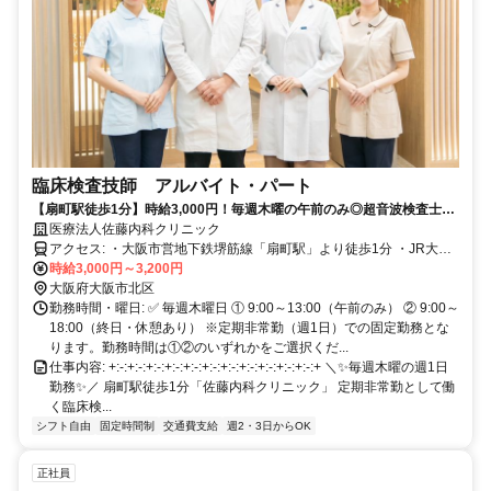
臨床検査技師 アルバイト・パート
【扇町駅徒歩1分】時給3,000円！毎週木曜の午前のみ◎超音波検査士の
資格と腹部エコー経験を活かして働きませんか？
医療法人佐藤内科クリニック
アクセス: ・大阪市営地下鉄堺筋線「扇町駅」より徒歩1分 ・JR大阪
環状線「天満駅」より徒歩3分 ※クリニックは天神橋筋商店街（天神
時給3,000円～3,200円
橋4丁目）の中にあり、雨の日でも通勤しやすくお買い物にも大変便
大阪府大阪市北区
利です。
勤務時間・曜日: ✅ 毎週木曜日 ① 9:00～13:00（午前のみ） ② 9:00～
18:00（終日・休憩あり） ※定期非常勤（週1日）での固定勤務とな
ります。勤務時間は①②のいずれかをご選択くだ...
仕事内容: +:-:+:-:+:-:+:-:+:-:+:-:+:-:+:-:+:-:+:-:+:-:+ ＼✨毎週木曜の週1日
勤務✨／ 扇町駅徒歩1分「佐藤内科クリニック」 定期非常勤として働
く臨床検...
シフト自由
固定時間制
交通費支給
週2・3日からOK
正社員