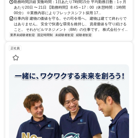
勤務時間詳細 実働時間：1日あたり7時間15分 平均勤務日数：1ヶ月
あたり20日 〜 21日 【勤務時間】 8:45～17：00（休憩時間：1時間
00分） ※業務内容によりフレックスシフト採用 17...
仕事内容 建物の価値を守る。その司令塔へ。 建物は建てて終わりで
はありません。 安全で快適な環境を維持し、 資産価値を守り続ける
こと。 それがビルマネジメント（BM）の仕事です。 株式会社ケイ...
業界未経験者歓迎
固定時間制
未経験者歓迎
経験者歓迎
正社員