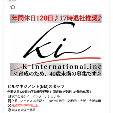
ビルマネジメント(BM)スタッフ
年間休日120日の不動産管理業！ 固定給で安定した勤務体系！
株式会社ケイ・インターナショナル
交通・アクセス 梅田駅から10分/東梅田・西梅田・大阪・大阪梅田か
ら10～20分
月給320,000円以上
大阪府大阪市北区