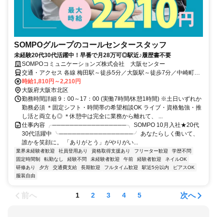
SOMPOグループのコールセンタースタッフ
未経験20代30代活躍中！早番で月28万可◎駅近♪履歴書不要
SOMPOコミュニケーションズ株式会社 大阪センター
交通・アクセス 各線 梅田駅～徒歩5分／大阪駅～徒歩7分／中崎町駅
～徒歩3分
時給1,810円～2,210円
大阪府大阪市北区
勤務時間詳細 9：00～17：00 (実働7時間/休憩1時間) ※土日いずれか
勤務必須 ＊固定シフト・時間帯の希望相談OK ライブ・資格勉強・推
し活と両立も◎ ＊休憩中は完全に業務から離れて、 ...
仕事内容 ╭─────────────────╮ SOMPO 10月入社★20代
30代活躍中 ╰─────────────────╯ あなたらしく働いて、
誰かを笑顔に。 「ありがとう」がやりがい...
業界未経験者歓迎
社員登用あり
資格取得支援あり
フリーター歓迎
学歴不問
固定時間制
転勤なし
経験不問
未経験者歓迎
午前
経験者歓迎
ネイルOK
研修あり
夕方
交通費支給
長期歓迎
フルタイム歓迎
駅近5分以内
ピアスOK
服装自由
前へ
次へ
1
2
3
4
5