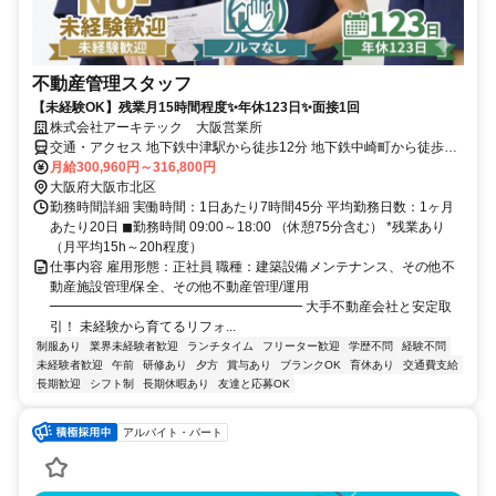
不動産管理スタッフ
【未経験OK】残業月15時間程度✨年休123日✨面接1回
株式会社アーキテック 大阪営業所
交通・アクセス 地下鉄中津駅から徒歩12分 地下鉄中崎町から徒歩11
分 地下鉄天神橋筋六丁目から徒歩13分
月給300,960円～316,800円
大阪府大阪市北区
勤務時間詳細 実働時間：1日あたり7時間45分 平均勤務日数：1ヶ月
あたり20日 ◼︎勤務時間 09:00～18:00 （休憩75分含む） *残業あり
（月平均15h～20h程度）
仕事内容 雇用形態：正社員 職種：建築設備メンテナンス、その他不
動産施設管理/保全、その他不動産管理/運用
━━━━━━━━━━━━━━━━━━━ 大手不動産会社と安定取
引！ 未経験から育てるリフォ...
制服あり
業界未経験者歓迎
ランチタイム
フリーター歓迎
学歴不問
経験不問
未経験者歓迎
午前
研修あり
夕方
賞与あり
ブランクOK
育休あり
交通費支給
長期歓迎
シフト制
長期休暇あり
友達と応募OK
アルバイト・パート