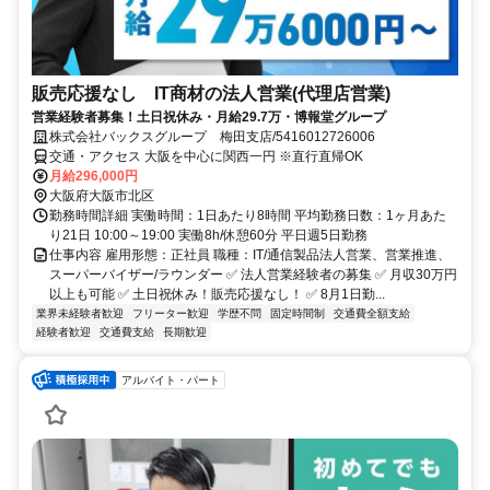
販売応援なし IT商材の法人営業(代理店営業)
営業経験者募集！土日祝休み・月給29.7万・博報堂グループ
株式会社バックスグループ 梅田支店/5416012726006
交通・アクセス 大阪を中心に関西一円 ※直行直帰OK
月給296,000円
大阪府大阪市北区
勤務時間詳細 実働時間：1日あたり8時間 平均勤務日数：1ヶ月あた
り21日 10:00～19:00 実働8h/休憩60分 平日週5日勤務
仕事内容 雇用形態：正社員 職種：IT/通信製品法人営業、営業推進、
スーパーバイザー/ラウンダー ✅ 法人営業経験者の募集 ✅ 月収30万円
以上も可能 ✅ 土日祝休み！販売応援なし！ ✅ 8月1日勤...
業界未経験者歓迎
フリーター歓迎
学歴不問
固定時間制
交通費全額支給
経験者歓迎
交通費支給
長期歓迎
アルバイト・パート