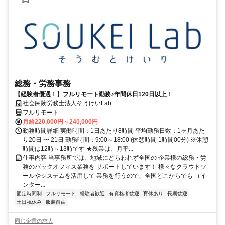
総務・労務事務
【経験者優遇！】フルリモート勤務♪年間休日120日以上！
社会保険労務士法人そうけいLab
フルリモート
月給220,000円～240,000円
勤務時間詳細 実働時間：1日あたり8時間 平均勤務日数：1ヶ月あた
り20日 〜 21日 勤務時間：9:00～18:00 (休憩時間 1時間00分) ※休憩
時間は12時～13時です ★残業は、月平...
仕事内容 当事務所では、地域にとらわれず全国の 企業様の総務・労
務のバックオフィス業務を サポートしています！ 様々なクラウドツ
ールやシステムを活用して 業務を行うので、全国どこからでも （イ
ンター...
固定時間制
フルリモート
経験者歓迎
有資格者歓迎
育休あり
長期歓迎
土日祝休み
服装自由
同じ企業の求人