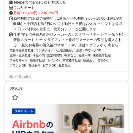
Teleperformance Japan株式会社
フルリモート
月給218,400円～236,150円
勤務時間詳細 総労働時間：1週あたり40時間 9:00～18:00(休憩1h/実
働8h) ＊土曜含む週5日のシフト勤務＝日祝はお休み ＊シフトは毎月
20日～25日頃を目安に、次月分シフトを公開します...
仕事内容 ◎外資系化粧品メーカーのカスタマーサポート◎ ー 9/7(月)
研修スタート！ ー クライアント＝化粧品メーカーの製品を購入され
る 一般のお客様の購入後のサポートや、店舗スタッフから 寄せら...
業界未経験者歓迎
ランチタイム
社員登用あり
副業・WワークOK
主婦・主夫歓迎
学歴不問
固定時間制
転勤なし
経験不問
未経験者歓迎
フルリモート
経験者歓迎
ネイルOK
有資格者歓迎
研修あり
在宅OK
ブランクOK
育休あり
ピアスOK
服装自由
同じ企業の求人
契約社員