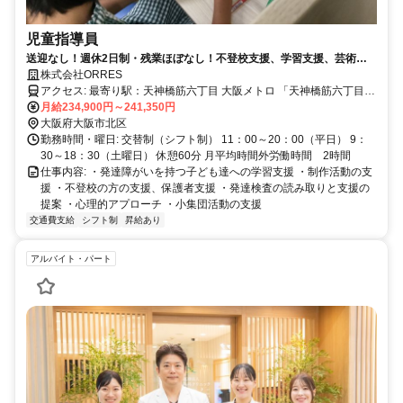
児童指導員
送迎なし！週休2日制・残業ほぼなし！不登校支援、学習支援、芸術に
特化した発達支援を行っています。
株式会社ORRES
アクセス: 最寄り駅：天神橋筋六丁目 大阪メトロ 「天神橋筋六丁目」
駅から徒歩7分
月給234,900円～241,350円
大阪府大阪市北区
勤務時間・曜日: 交替制（シフト制） 11：00～20：00（平日） 9：
30～18：30（土曜日） 休憩60分 月平均時間外労働時間 2時間
仕事内容: ・発達障がいを持つ子ども達への学習支援 ・制作活動の支
援 ・不登校の方の支援、保護者支援 ・発達検査の読み取りと支援の
提案 ・心理的アプローチ ・小集団活動の支援
交通費支給
シフト制
昇給あり
アルバイト・パート