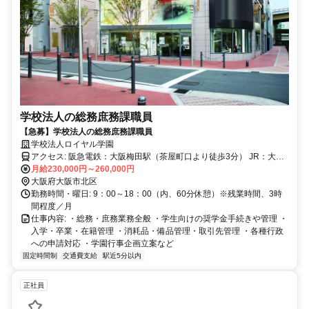
学校法人の総務庶務課職員
【急募】学校法人の総務庶務課職員
学校法人ロイヤル学園
アクセス: 阪急電鉄：大阪梅田駅（茶屋町口より徒歩3分） JR：大阪
駅（御堂筋北口より徒歩10分） 地下鉄 御堂筋線：梅田駅（1号出口
月給230,000円～260,000円
より徒歩10分） 谷町線：東梅田駅（1号出口より徒歩10分） 四つ橋
大阪府大阪市北区
線：西梅田駅（3号出口より徒歩15分） 阪神電車：大阪梅田駅（東改
勤務時間・曜日: 9：00～18：00（内、60分休憩）※残業時間、3時
札口より徒歩10分）
間程度／月
仕事内容: ・総務・庶務業務全般 ・学生向けの奨学金手続きや管理 ・
入学・卒業・在籍管理 ・消耗品・備品管理・取引先管理 ・各種行政
への申請対応 ・学園行事企画立案など
固定時間制
交通費支給
駅近5分以内
正社員