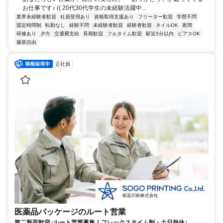
お仕事です♪ (( 20代30代学生の未経験活躍中...
業界未経験者歓迎
社員登用あり
資格取得支援あり
フリーター歓迎
学歴不問
固定時間制
転勤なし
経験不問
未経験者歓迎
経験者歓迎
ネイルOK
夜間
研修あり
夕方
交通費支給
長期歓迎
フルタイム歓迎
駅近5分以内
ピアスOK
服装自由
正社員
医薬品パッケージのルート営業
第二新卒歓迎♪ルート営業募集！フレックスタイム制・土日祝休♪