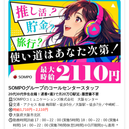
SOMPOグループのコールセンタースタッフ
20代30代学生在籍！遅番×週3で月20万◎駅近♪履歴書不要
SOMPOコミュニケーションズ株式会社 大阪センター
交通・アクセス 各線 梅田駅～徒歩5分／大阪駅～徒歩7分／中崎町駅
～徒歩3分
時給1,710円～2,110円
大阪府大阪市北区
勤務時間詳細 17：00～22：00 (実働5時間) 18：00～22：00 (実働4
時間) 14：00～22：00 (実働7時間/休憩1時間)※OJT期間から適用 ＊