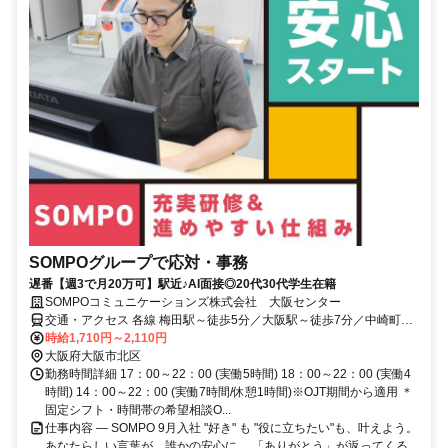
SOMPOグループで応対・事務
遅番【週3で月20万可】駅近♪AI面接◎20代30代学生在籍
SOMPOコミュニケーションズ株式会社 大阪センター
交通・アクセス 各線 梅田駅～徒歩5分／大阪駅～徒歩7分／中崎町駅
～徒歩3分
時給1,710円～2,110円
大阪府大阪市北区
勤務時間詳細 17：00～22：00 (実働5時間) 18：00～22：00 (実働4
時間) 14：00～22：00 (実働7時間/休憩1時間)※OJT期間から適用 ＊
固定シフト・時間帯の希望相談O...
仕事内容 ― SOMPO 9月入社 "好き" も "役に立ちたい"も、叶えよう。
あなたらしい言葉が、誰かの安心に。 「ありがとう」が返ってくる