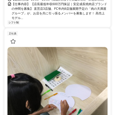
【仕事内容】 【店長最低年収600万円保証｜安定成長焼肉店ブランド
の仲間を募集】 直営店3店舗、FC年内8店舗展開予定の「肉の天満屋
グループ」が、お店を共に引っ張るメンバーを募集します！ 高売上
モデル...
シフト制
正社員