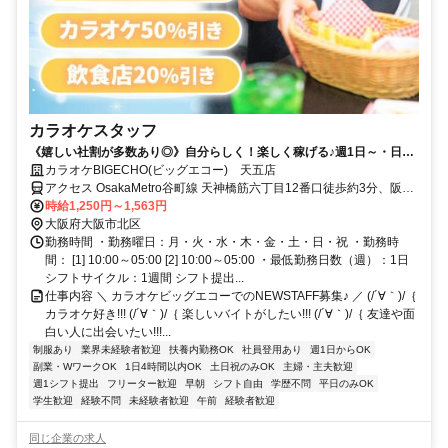
カラオケスタッフ
《嬉しい社割が多数あり◎》自分らしく！楽しく稼げる♪週1日～・日払
いOK！
カラオケBIGECHO(ビッグエコー) 天五店
アクセス OsakaMetro谷町線 天神橋筋六丁目12番口徒歩約3分、阪急
千里線 天神橋筋六丁目12番口徒歩約3分、OsakaMetro堺筋線 天神橋
時給1,250円～1,563円
筋六丁目12番口徒歩約3分
大阪府大阪市北区
勤務時間 ・勤務曜日：月・火・水・木・金・土・日・祝 ・勤務時
間： [1] 10:00～05:00 [2] 10:00～05:00 ・最低勤務日数（週）：1日
シフトサイクル：1週間 シフト提出...
仕事内容 ＼ カラオケビッグエコーでのNEWSTAFF募集♪ ／ (/´∀｀)/｛
カラオケ好き!!! (/´∀｀)/｛ 楽しいバイトがしたい!!! (/´∀｀)/｛ 友達や面
白い人に出会いたい!!!...
制服あり
業界未経験者歓迎
扶養内勤務OK
社員登用あり
週1日からOK
副業・WワークOK
1日4時間以内OK
土日祝のみOK
主婦・主夫歓迎
週1シフト提出
フリーター歓迎
早朝
シフト自由
学歴不問
平日のみOK
学生歓迎
経験不問
未経験者歓迎
午前
経験者歓迎
同じ企業の求人