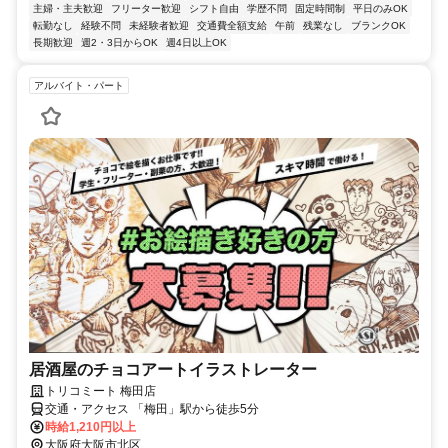
主婦・主夫歓迎
フリーター歓迎
シフト自由
学歴不問
固定時間制
平日のみOK
転勤なし
経験不問
未経験者歓迎
交通費全額支給
午前
残業なし
ブランクOK
長期歓迎
週2・3日からOK
週4日以上OK
アルバイト・パート
居酒屋のチョコアートイラストレーター
トリコミート 梅田店
交通・アクセス 「梅田」駅から徒歩5分
時給1,210円以上
大阪府大阪市北区