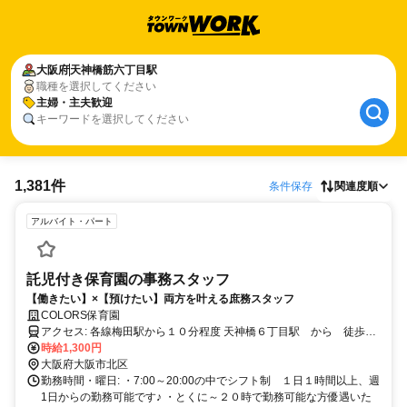
大阪府
天神橋筋六丁目駅
職種を選択してください
主婦・主夫歓迎
キーワードを選択してください
1,381件
条件保存
関連度順
アルバイト・パート
託児付き保育園の事務スタッフ
【働きたい】×【預けたい】両方を叶える庶務スタッフ
COLORS保育園
アクセス: 各線梅田駅から１０分程度 天神橋６丁目駅 から 徒歩3
時給1,300円
分程度 JR天満駅から徒歩１５分程度
大阪府大阪市北区
勤務時間・曜日: ・7:00～20:00の中でシフト制 １日１時間以上、週
1日からの勤務可能です♪ ・とくに～２０時で勤務可能な方優遇いた