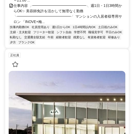
～21:00 ...
仕事内容 ╭━━━━━━━━━━━━━━━╮ 週1日・1日3時間か
らOK✨ 美容師免許を活かして無理なく勤務
╰━━━━━━━━━━━━━━━╯ マンションの入居者様専用サ
ロン 「INOVE+梅...
扶養内勤務OK
社員登用あり
週1日からOK
1日4時間以内OK
土日祝のみOK
主婦・主夫歓迎
フリーター歓迎
シフト自由
学歴不問
職場見学可
平日のみOK
転勤なし
交通費全額支給
午前
経験者歓迎
残業なし
有資格者歓迎
研修あり
夕方
ブランクOK
正社員