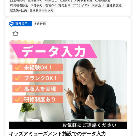
固定時間制
職場見学可
転勤なし
経験不問
未経験者歓迎
経験者歓迎
有資格者歓迎
研修あり
在宅OK
賞与あり
ブランクOK
育休あり
交通費支給
駅近5分以内
資格取得手当あり
派遣社員
キッズアミューズメント施設でのデータ入力