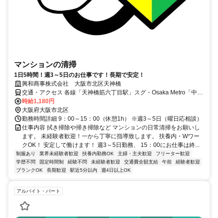
マンションの清掃
1日5時間！週3～5日のお仕事です！長期で安定！
興和商事株式会社 大阪市北区天神橋
交通・アクセス 各線「天神橋筋六丁目駅」スグ・Osaka Metro「中崎
町駅」徒歩12分
時給1,180円
大阪府大阪市北区
勤務時間詳細 9：00～15：00（休憩1h） ※週3～5日（曜日応相談）
仕事内容 拭き掃除や掃き掃除など マンションの日常清掃をお願いし
ます。 未経験者歓迎！一から丁寧に指導致します。 扶養内・Wワー
クOK！ 安定して働けます！ 週3～5日勤務、 15：00にお仕事は終...
制服あり
業界未経験者歓迎
扶養内勤務OK
主婦・主夫歓迎
フリーター歓迎
学歴不問
固定時間制
経験不問
未経験者歓迎
交通費全額支給
午前
経験者歓迎
ブランクOK
長期歓迎
駅近5分以内
週4日以上OK
アルバイト・パート