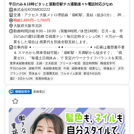
平日のみ＆18時ピタッと退勤⏰駅チカ通勤楽々✨電話対応少なめ
株式会社KOSMO/2222
交通・アクセス 大阪メトロ堺筋線「扇町駅」直結（徒歩1分）、JR環
状線「天満駅」より徒歩3分★自転車通勤相談可
時給1,600円～1,700円
大阪府大阪市北区
勤務時間詳細 9:00～18:00 （実働8時間／休憩1時間） ⏰月～金、平
日のみの週5日勤務 ⏰残業ナシ！毎日定時ダッシュOK！ ※万が一残
業をした場合は 残業代を別途全額支給します。
仕事内容 ✦・┈┈┈┈┈ ・✦✦・┈┈┈┈┈ ・✦ ⭐応募は履歴書不要
＆ スマホから簡単登録可能♪ 「扇町駅・天満駅から徒歩すぐ」 「残
業ゼロ」「毎週土日祝休み」で 安定のワークライフバランスを実現...
業界未経験者歓迎
主婦・主夫歓迎
フリーター歓迎
固定時間制
職場見学可
平日のみOK
経験不問
未経験者歓迎
午前
経験者歓迎
残業なし
研修あり
夕方
ブランクOK
育休あり
交通費支給
フルタイム歓迎
駅近5分以内
週2・3日からOK
長期休暇あり
業務委託