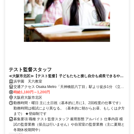
テスト監督スタッフ
≪大阪市北区≫【テスト監督】子どもたちと接し自分も成長できるやり
がいのあるお仕事！
浜学園 天六教室
交通アクセス Osaka Metro「天神橋筋六丁目」駅より徒歩1分 《立地
情報》 Osaka Metroの天神橋筋六丁目駅から徒歩すぐ。 近隣には天
時給1,180円～1,200円
神橋筋商店街やライフスポーツKTV天六などの商業施設があります。
大阪府大阪市北区
★実際の勤務教室は日によって他府県（兵庫・京都・奈良）になる可
勤務時間・曜日 主に土日祝（基本的に月に1、2回程度の仕事です）
能性あり（その際は勤務教室の時給になります）
勤務時間は模試により異なる。（基本的に朝からお昼、もしくは夕方
まで） ★登録制です
募集要項 職種 テスト監督スタッフ 雇用形態 アルバイト 仕事内容 模
試の監督業務（採点は行いません）や自習室の監督業務（主に夏期と
冬期休校期間中）