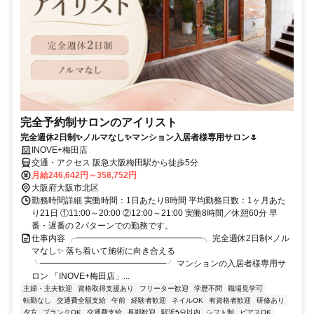
完全予約制サロンのアイリスト
完全週休2日制✨ノルマなし✨マンション入居者様専用サロン🌷
INOVE+梅田店
交通・アクセス 阪急大阪梅田駅から徒歩5分
月給246,642円～358,752円
大阪府大阪市北区
勤務時間詳細 実働時間：1日あたり8時間 平均勤務日数：1ヶ月あた
り21日 ①11:00～20:00 ②12:00～21:00 実働8時間／休憩60分 早
番・遅番の 2パターンでの勤務です。
仕事内容 ╭━━━━━━━━━━━━━━━╮ 完全週休2日制×ノル
マなし✨ 落ち着いて施術に向き合える
╰━━━━━━━━━━━━━━━╯ マンションの入居者様専用サ
ロン 「INOVE+梅田店」...
主婦・主夫歓迎
資格取得支援あり
フリーター歓迎
学歴不問
職場見学可
転勤なし
交通費全額支給
午前
経験者歓迎
ネイルOK
有資格者歓迎
研修あり
夕方
ブランクOK
交通費支給
長期歓迎
駅近5分以内
シフト制
ピアスOK