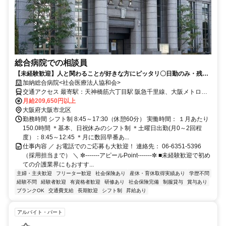
総合病院での相談員
【未経験歓迎】人と関わることが好きな方にピッタリ〇日勤のみ・残業
ほぼなし・有給取得率90％超えの安定企業
加納総合病院<社会医療法人協和会>
交通アクセス 最寄駅：天神橋筋六丁目駅 阪急千里線、大阪メトロ谷
町線・堺筋線「天神橋筋六丁目駅」6番出口より徒歩1分 大阪環状線
月給209,650円以上
「天満駅」より徒歩8分
大阪府大阪市北区
勤務時間 シフト制 8:45～17:30（休憩60分） 実働時間： １月あたり
150.0時間 ＊基本、日祝休みのシフト制 ＊土曜日出勤(月0～2回程
度）：8:45～12:45 ＊月に数回早番あ...
仕事内容 ／ お電話でのご応募も大歓迎！ 連絡先： 06-6351-5396
（採用担当まで） ＼ ✼‐‐‐‐‐‐‐アピールPoint‐‐‐‐‐‐‐✼ ■未経験歓迎で初め
ての介護業界にもおすす...
主婦・主夫歓迎
フリーター歓迎
社会保険あり
産休・育休取得実績あり
学歴不問
経験不問
経験者歓迎
有資格者歓迎
研修あり
社会保険完備
制服貸与
賞与あり
ブランクOK
交通費支給
長期歓迎
シフト制
昇給あり
アルバイト・パート