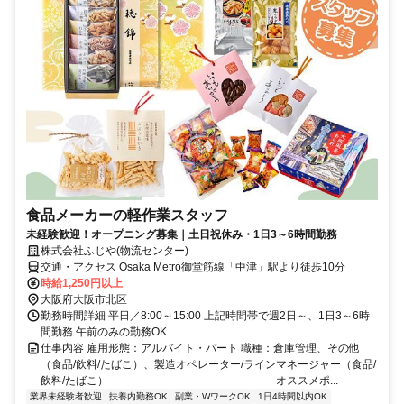
食品メーカーの軽作業スタッフ
未経験歓迎！オープニング募集｜土日祝休み・1日3～6時間勤務
株式会社ふじや(物流センター)
交通・アクセス Osaka Metro御堂筋線「中津」駅より徒歩10分
時給1,250円以上
大阪府大阪市北区
勤務時間詳細 平日／8:00～15:00 上記時間帯で週2日～、1日3～6時
間勤務 午前のみの勤務OK
仕事内容 雇用形態：アルバイト・パート 職種：倉庫管理、その他
（食品/飲料/たばこ）、製造オペレーター/ラインマネージャー（食品/
飲料/たばこ） ──────────────────── オススメポ...
業界未経験者歓迎
扶養内勤務OK
副業・WワークOK
1日4時間以内OK