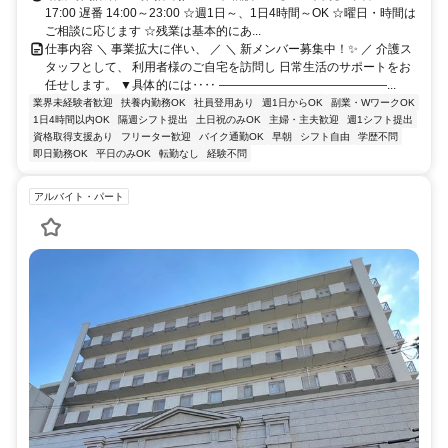
17:00 遅番 14:00～23:00 ☆週1日～、1日4時間～OK ☆曜日・時間は
ご相談に応じます ☆残業は基本的にあ...
仕事内容 ＼ 事業拡大に伴い、 ／ ＼ 新メンバー募集中！✨ ／ 介護ス
タッフとして、 利用者様のご自宅を訪問し 日常生活のサポートをお
任せします。 ▼具体的には‥‥ ――――――――――――――...
業界未経験者歓迎
扶養内勤務OK
社員登用あり
週1日からOK
副業・WワークOK
1日4時間以内OK
隔週シフト提出
土日祝のみOK
主婦・主夫歓迎
週1シフト提出
資格取得支援あり
フリーター歓迎
バイク通勤OK
早朝
シフト自由
学歴不問
即日勤務OK
平日のみOK
転勤なし
経験不問
アルバイト・パート