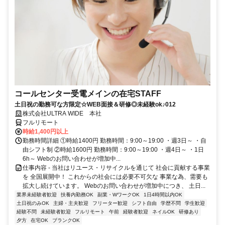
コールセンター受電メインの在宅STAFF
土日祝の勤務可な方限定☆WEB面接＆研修◎未経験ok♪012
株式会社ULTRA WIDE 本社
フルリモート
時給1,400円以上
勤務時間詳細 ①時給1400円 勤務時間：9:00～19:00 ・週3日～ ・自
由シフト制 ②時給1600円 勤務時間：9:00～19:00 ・週4日～ ・1日
6h～ Webのお問い合わせが増加中...
仕事内容 - 当社はリユース・リサイクルを通じて 社会に貢献する事業
を 全国展開中！ これからの社会には必要不可欠な 事業な為、需要も
拡大し続けています。 Webのお問い合わせが増加中につき、 土日...
業界未経験者歓迎
扶養内勤務OK
副業・WワークOK
1日4時間以内OK
土日祝のみOK
主婦・主夫歓迎
フリーター歓迎
シフト自由
学歴不問
学生歓迎
経験不問
未経験者歓迎
フルリモート
午前
経験者歓迎
ネイルOK
研修あり
夕方
在宅OK
ブランクOK