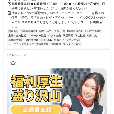
勤務時間詳細 ◆勤務時間：10:00～24:00 ◆上記時間内で応相談。面
接時に働きたい時間帯など、詳しくお聞かせください！
仕事内容 SNSで話題のおしゃれダイニングでチョコアートを描くお
仕事！ 髪色・髪型自由・ヒゲ・アクセサリー・ネイルOKでオシャレ
自由◎ スキマ時間で好きなことをしよう！ ＼トリコミート 梅田店
／...
制服あり
扶養内勤務OK
副業・WワークOK
1日4時間以内OK
土日祝のみOK
主婦・主夫歓迎
フリーター歓迎
シフト自由
学歴不問
学生歓迎
転勤なし
未経験者歓迎
経験者歓迎
ネイルOK
研修あり
ブランクOK
オープニングスタッフ
交通費支給
長期歓迎
フルタイム歓迎
アルバイト・パート