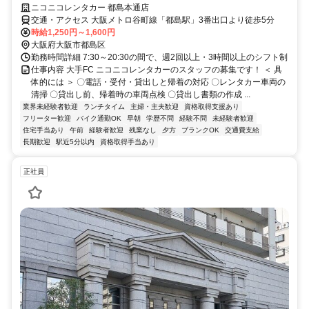
ニコニコレンタカー 都島本通店
交通・アクセス 大阪メトロ谷町線「都島駅」3番出口より徒歩5分
時給1,250円～1,600円
大阪府大阪市都島区
勤務時間詳細 7:30～20:30の間で、週2回以上・3時間以上のシフト制
仕事内容 大手FC ニコニコレンタカーのスタッフの募集です！ ＜ 具
体的には ＞ 〇電話・受付・貸出しと帰着の対応 〇レンタカー車両の
清掃 〇貸出し前、帰着時の車両点検 〇貸出し書類の作成 ...
業界未経験者歓迎
ランチタイム
主婦・主夫歓迎
資格取得支援あり
フリーター歓迎
バイク通勤OK
早朝
学歴不問
経験不問
未経験者歓迎
住宅手当あり
午前
経験者歓迎
残業なし
夕方
ブランクOK
交通費支給
長期歓迎
駅近5分以内
資格取得手当あり
正社員