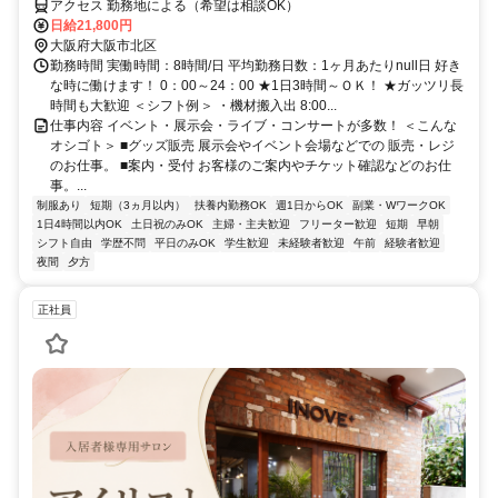
アクセス 勤務地による（希望は相談OK）
日給21,800円
大阪府大阪市北区
勤務時間 実働時間：8時間/日 平均勤務日数：1ヶ月あたりnull日 好き
な時に働けます！ 0：00～24：00 ★1日3時間～ＯＫ！ ★ガッツリ長
時間も大歓迎 ＜シフト例＞ ・機材搬入出 8:00...
仕事内容 イベント・展示会・ライブ・コンサートが多数！ ＜こんな
オシゴト＞ ■グッズ販売 展示会やイベント会場などでの 販売・レジ
のお仕事。 ■案内・受付 お客様のご案内やチケット確認などのお仕
事。...
制服あり
短期（3ヵ月以内）
扶養内勤務OK
週1日からOK
副業・WワークOK
1日4時間以内OK
土日祝のみOK
主婦・主夫歓迎
フリーター歓迎
短期
早朝
シフト自由
学歴不問
平日のみOK
学生歓迎
未経験者歓迎
午前
経験者歓迎
夜間
夕方
正社員