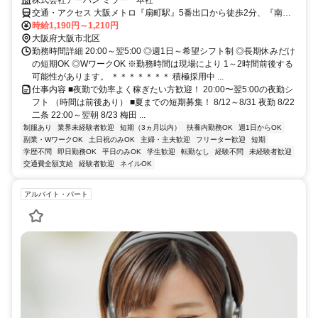
交通・アクセス 大阪メトロ『扇町駅』5番出口から徒歩2分、『南森
町駅』6番出口から徒歩6分、JR『天満駅』から徒歩7分 ★現場へは
時給1,190円～1,210円
直行直帰
大阪府大阪市北区
勤務時間詳細 20:00～翌5:00 ◎週1日～希望シフト制 ◎長期休みだけ
の短期OK ◎WワークOK ※勤務時間は現場により 1～2時間前後する
可能性があります。 ＊＊＊＊＊＊＊ 積極採用中 ...
仕事内容 ■夜勤で効率よく稼ぎたい方歓迎！ 20:00〜翌5:00の夜勤シ
フト （時間は前後あり） ■夏までの短期募集！ 8/12～8/31 夜勤 8/22
二条 22:00～翌朝 8/23 梅田 ...
制服あり
業界未経験者歓迎
短期（3ヵ月以内）
扶養内勤務OK
週1日からOK
副業・WワークOK
土日祝のみOK
主婦・主夫歓迎
フリーター歓迎
短期
学歴不問
即日勤務OK
平日のみOK
学生歓迎
転勤なし
経験不問
未経験者歓迎
交通費全額支給
経験者歓迎
ネイルOK
アルバイト・パート