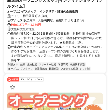
新店舗オープニングスタッフ|インテリアショップ【フ
ルタイム】
オープニングスタッフ インテリア・雑貨の企画販売
ニトリ 梅田茶屋町店(仮称)
アクセス 阪急電車「大阪梅田駅」茶屋町口より徒歩5分
時給1,270円～1,370円
大阪府大阪市北区
勤務時間 7:00～22:00 1日8時間・週5日勤務・週40時間 社会保険完
備 シフト制 土日どちらか勤務できる方。 勤務条件に制限の無い方歓
迎 ※店舗の中心的役割を担います。 ★勤務開始：10...
仕事内容 ＼オープニングスタッフ募集／ ニトリの新店舗を“ゼロから
作る”レアなお仕事！ 店舗オープン前の売場づくりをお任せします。
まだ商品が並んでいない店内に、商品を陳列し、 お客様を迎える準
備をす...
制服あり
主婦・主夫歓迎
フリーター歓迎
学歴不問
未経験者歓迎
オープニングスタッフ
交通費支給
長期歓迎
フルタイム歓迎
シフト制
アルバイト・パート