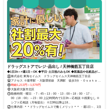
ドラッグストアでレジ･品出し / 天神橋筋五丁目店
◆1日3h～×週1日～OK ◆平日･土日祝のみもOK ◆医薬品や化粧品が社
割(最大20%)でお得に購入可 ◆資格取得支援有
株式会社 東海セイムス ドラッグセイムス天神橋筋五丁目店
アクセス: ※最寄駅 ・大阪環状線 天満駅 徒歩3分 ・Ｏｓａｋａ Ｍ
ｅｔｒｏ堺筋線 天神橋筋六丁目駅 徒歩4分 ・Ｏｓａｋａ Ｍｅｔｒ
時給1,213円～1,579円
ｏ堺筋線 扇町駅 徒歩5分 ーーーーーーーーーーーーーーーーーー
大阪府大阪市北区
ーーーー
勤務時間・曜日: ・7：45～13：00 ・13：00～18：00 ・17：
00（18：00）～23：00 上記時間内で1日3h～応相談 ※残業なし ※
シフト応相談（月毎提出） ※22時以降は18...
仕事内容: ＊＊ドラッグセイムスで働くメリット＊＊ ・週1日～、1日