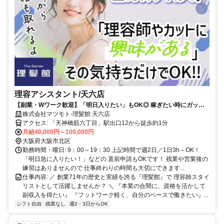
理容アシスタント/天六店
【副業・Wワーク歓迎】「明日入りたい」もOK◎ 稼ぎたい時にガッツ
リ稼ぐ！子育て後の本格復帰も大歓迎！週2日～OK
株式会社マツモト-理髪館 天六店
アクセス: 「天神橋筋六丁目」駅出口12から徒歩約1分
月給40,000円～100,000円
大阪府大阪市北区
勤務時間・曜日: 9：00～19：30 上記時間で週2日／1日3h～OK！
「明日急に入りたい！」などの 直前申請もOKです！ 残業や営業後の
練習はありませんので 仕事終わりの時間も大切にできます...
仕事内容: ／ 創業71年の歴史と実績を誇る『理髪館』で 理容師スタイ
リストとして活躍しませんか？ ＼ 『本業の合間に、資格を活かして
副収入を得たい』 『フットワーク軽く、自分のペースで働きたい』...
シフト自由
残業なし
週2・3日からOK