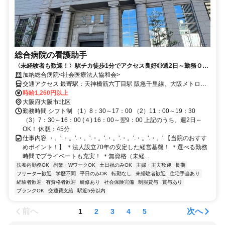
総合病院の看護助手
〈未経験者も歓迎！〉駅チカ徒歩1分でアクセス良好◎週2日～勤務Ｏ
Ｋ！プライベートも考慮しながら働けます！
加納総合病院<社会医療法人協和会>
交通アクセス 最寄駅：天神橋筋六丁目駅 阪急千里線、大阪メトロ谷
町線・堺筋線「天神橋筋六丁目駅」6番出口より徒歩1分 大阪環状線
時給1,260円以上
「天満駅」より徒歩8分
大阪府大阪市北区
勤務時間 シフト制 （1）8：30～17：00 （2）11：00～19：30
（3）7：30～16：00 (４) 16：00～翌9：00 上記のうち、週2日～
OK！ 休憩：45分
仕事内容 ・。'.・。'.・。'.・。'.・。'.・。'.・。'.・。' 【当院のおすす
めポイント！】 ＊法人設立70年の安定した経営基盤！ ＊選べる勤務
時間でプライベートも充実！ ＊無資格（未経...
扶養内勤務OK
副業・WワークOK
土日祝のみOK
主婦・主夫歓迎
長期
フリーター歓迎
学歴不問
平日のみOK
転勤なし
未経験者歓迎
住宅手当あり
経験者歓迎
有資格者歓迎
研修あり
社会保険完備
制服貸与
賞与あり
ブランクOK
交通費支給
駅近5分以内
前へ
次へ
1
2
3
4
5