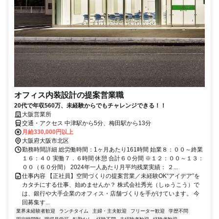
オフィス内装設計の提案営業職
20代で年収560万、未経験からでもチャレンジできる！！
大阪営業所
交通・アクセス 中津駅から5分、梅田駅から13分
月給330,000円以上
大阪府大阪市北区
勤務時間詳細 総労働時間：1ヶ月あたり161時間 始業８：００～終業
１６：４０ 実働７．６時間 休憩 合計６０分間 ※１２：００～１３：
００（６０分間） 2024年一人あたり月平均残業実績： ２...
仕事内容 【正社員】空間づくりの提案営業／未経験OK“アイデア”を
カタチにする仕事、始めませんか？ 株式会社秀光（しゅうこう）で
は、銀行や大手企業のオフィス・店舗づくりを手がけています。 今
回募集す...
業界未経験者歓迎
ランチタイム
主婦・主夫歓迎
フリーター歓迎
学歴不問