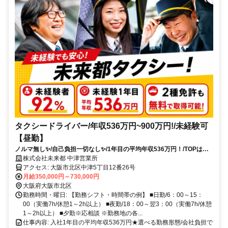
タクシードライバー/年収536万円~900万円!/未経験可
【昼勤】
ノルマ無し✨️/自己負担一切なし✨️/1年目の平均年収536万円！/TOPは年
収980万円！/定着率90％！
株式会社未来都 中津営業所
アクセス: 大阪市北区中津5丁目12番26号
月給350,000円～730,000円
大阪府大阪市北区
勤務時間・曜日: 【勤務シフト・時間帯の例】 ■日勤/6：00～15：
00（実働7h/休憩1～2h以上） ■夜勤/18：00～翌3：00（実働7h/休憩
1～2h以上） ■夕勤※応相談 ※勤務地の各...
仕事内容: 入社1年目の平均年収536万円★選べる勤務形態/会社負担で