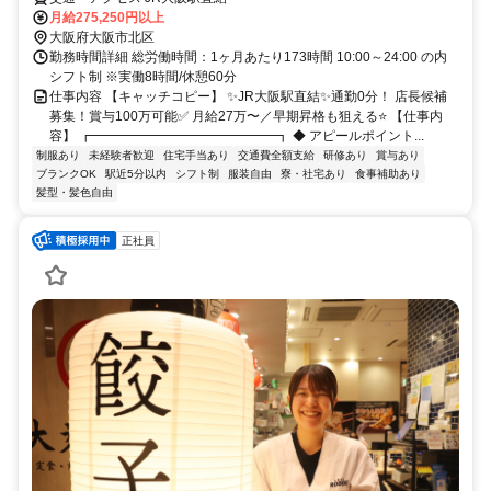
月給275,250円以上
大阪府大阪市北区
勤務時間詳細 総労働時間：1ヶ月あたり173時間 10:00～24:00 の内
シフト制 ※実働8時間/休憩60分
仕事内容 【キャッチコピー】 ✨JR大阪駅直結✨通勤0分！ 店長候補
募集！賞与100万可能✅ 月給27万〜／早期昇格も狙える⭐ 【仕事内
容】 ┏━━━━━━━━━━━━━━┓ ◆ アピールポイント...
制服あり
未経験者歓迎
住宅手当あり
交通費全額支給
研修あり
賞与あり
ブランクOK
駅近5分以内
シフト制
服装自由
寮・社宅あり
食事補助あり
髪型・髪色自由
正社員