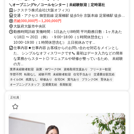
＼オープニング✨／コールセンター｜未経験歓迎｜定時退社
レクステラ株式会社(大阪オフィス)
交通・アクセス 御堂筋線 淀屋橋駅 徒歩5分 京阪本線 淀屋橋駅 徒歩5
分 御堂筋線 北浜駅 徒歩5分
月給300,000円～1,200,000円
大阪府大阪市中央区
勤務時間詳細 実働時間：1日あたり8時間 平均勤務日数：1ヶ月あた
り18日 〜 20日 （例） ・9:00~18:00（１時間休憩含む） ・
10:00~19:00（１時間休憩含む） 土日祝休みです...
仕事内容 ■ 仕事内容 お客様からのお問い合わせ対応をメインとし
た、 シンプルなオフィスワークです📞 最初はデータ入力などの簡単
な業務からスタート◎ マニュアルや研修が整っているため、 未経験
の方...
業界未経験者歓迎
副業・WワークOK
資格取得支援あり
フリーター歓迎
学歴不問
転勤なし
経験不問
未経験者歓迎
住宅手当あり
交通費全額支給
ネイルOK
残業なし
研修あり
在宅OK
賞与あり
ブランクOK
育休あり
オープニングスタッフ
交通費支給
長期歓迎
正社員