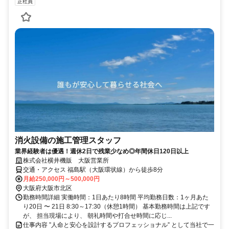
正社員
消火設備の施工管理スタッフ
業界経験者は優遇！週休2日で残業少なめ◎年間休日120日以上
株式会社横井機販 大阪営業所
交通・アクセス 福島駅（大阪環状線）から徒歩8分
月給250,000円～500,000円
大阪府大阪市北区
勤務時間詳細 実働時間：1日あたり8時間 平均勤務日数：1ヶ月あた
り20日 〜 21日 8:30～17:30（休憩1時間） 基本勤務時間は上記です
が、 担当現場により、 朝礼時間や打合せ時間に応じ...
仕事内容 ”人命と安心を設計するプロフェッショナル” として当社で一