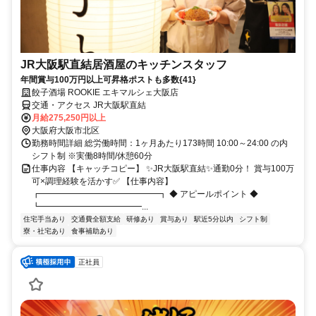
JR大阪駅直結居酒屋のキッチンスタッフ
年間賞与100万円以上可昇格ポストも多数{41}
餃子酒場 ROOKIE エキマルシェ大阪店
交通・アクセス JR大阪駅直結
月給275,250円以上
大阪府大阪市北区
勤務時間詳細 総労働時間：1ヶ月あたり173時間 10:00～24:00 の内
シフト制 ※実働8時間/休憩60分
仕事内容 【キャッチコピー】 ✨JR大阪駅直結✨通勤0分！ 賞与100万
可×調理経験を活かす✅ 【仕事内容】
┏━━━━━━━━━━━━━━┓ ◆ アピールポイント ◆
┗━━━━━━━━━━━━...
住宅手当あり
交通費全額支給
研修あり
賞与あり
駅近5分以内
シフト制
寮・社宅あり
食事補助あり
正社員