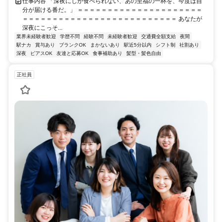
仕事内容 「深夜にしか食べられない、あの至福の一杯を、今度は自
分が届ける番だ。」 ＝＝＝＝＝＝＝＝＝＝＝＝＝＝＝＝＝＝＝＝＝
＝＝＝＝＝＝＝＝＝＝＝＝＝＝＝＝＝＝＝＝＝＝＝＝＝＝ あなたが
深夜にこっそ...
業界未経験者歓迎
学歴不問
経験不問
未経験者歓迎
交通費全額支給
夜間
駅ナカ
賞与あり
ブランクOK
まかないあり
駅近5分以内
シフト制
社割あり
深夜
ピアスOK
友達と応募OK
食事補助あり
髪型・髪色自由
正社員