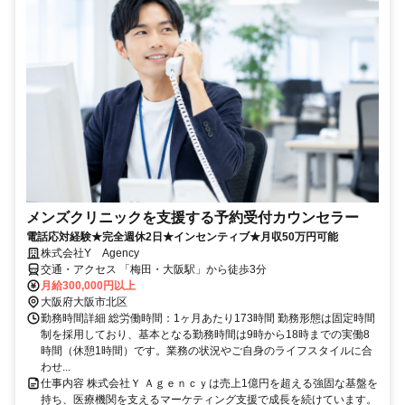
メンズクリニックを支援する予約受付カウンセラー
電話応対経験★完全週休2日★インセンティブ★月収50万円可能
株式会社Y Agency
交通・アクセス 「梅田・大阪駅」から徒歩3分
月給300,000円以上
大阪府大阪市北区
勤務時間詳細 総労働時間：1ヶ月あたり173時間 勤務形態は固定時間
制を採用しており、基本となる勤務時間は9時から18時までの実働8
時間（休憩1時間）です。業務の状況やご自身のライフスタイルに合
わせ...
仕事内容 株式会社Ｙ Ａｇｅｎｃｙは売上1億円を超える強固な基盤を
持ち、医療機関を支えるマーケティング支援で成長を続けています。