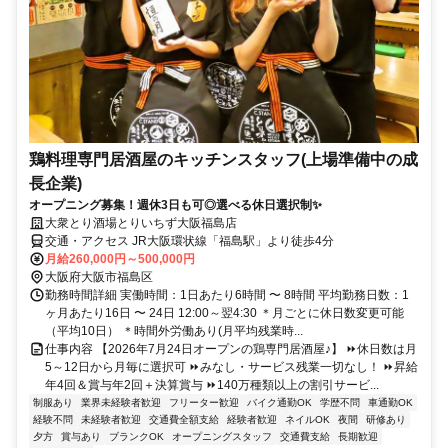
鶏料理専門居酒屋のキッチンスタッフ(上場準備中の成
長企業)
オープニング募集！週休3日も可◎選べる休日選択制✨
大衆とり酒場とりいちず大阪福島店
交通・アクセス JR大阪環状線「福島駅」より徒歩4分
月給260,000円～500,000円
大阪府大阪市福島区
勤務時間詳細 実働時間：1日あたり6時間 〜 8時間 平均勤務日数：1
ヶ月あたり16日 〜 24日 12:00～翌4:30 ＊月ごとに休日数変更可能
（平均10日） ＊時間外労働あり(月平均残業時...
仕事内容 【2026年7月24日オープンの鶏専門居酒屋♪】 ⏩休日数は月
5～12日から月毎に選択可 ⏩みなし・サービス残業一切なし！ ⏩昇給
年4回＆賞与年2回＋決算賞与 ⏩140万種類以上の割引サービ...
制服あり
業界未経験者歓迎
フリーター歓迎
バイク通勤OK
学歴不問
車通勤OK
経験不問
未経験者歓迎
交通費全額支給
経験者歓迎
ネイルOK
夜間
研修あり
夕方
賞与あり
ブランクOK
オープニングスタッフ
交通費支給
長期歓迎