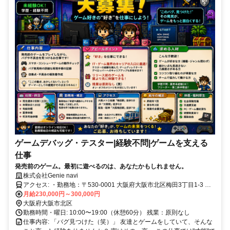
ゲームデバッグ・テスター|経験不問|ゲームを支える
仕事
発売前のゲーム。最初に遊べるのは、あなたかもしれません。
株式会社Genie navi
アクセス: ・勤務地：〒530-0001 大阪府大阪市北区梅田3丁目1-3 ・
JR「大阪駅」徒歩5分 ・Osaka Metro御堂筋線「梅田駅」徒歩5分 ・
月給230,000円～300,000円
阪急・阪神「大阪梅田駅」徒歩7分 仕事帰りにショッピングや映画、
大阪府大阪市北区
ゲームショップにも立ち寄れる便利なエリアです。
勤務時間・曜日: 10:00〜19:00（休憩60分） 残業：原則なし
仕事内容: 「バグ見つけた（笑）」 友達とゲームをしていて、そんな