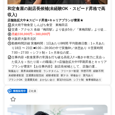
和定食屋の副店長候補(未経験OK・スピード昇格で高
収入)
店舗急拡大中★スピード昇進×キャリアプランが豊富★
炭火焼干物食堂 しんぱち食堂 東梅田店
交通・アクセス 各線『梅田駅』より徒歩5分／『東梅田駅』より徒歩
3分／『大阪梅田駅』より徒歩8分
月給330,000円～380,000円
大阪府大阪市北区
勤務時間詳細 実働時間：1日あたり8時間 平均勤務日数：1ヶ月あた
り18日 〜 23日 ■6:00～28:00の中で実働8h／休憩あり ※営業時間
7:00～27:00 ＜シフト制＞ 1ヶ月単位の変...
仕事内容 ⭐飲食業界の常識を打ち破る高収入!! ⭐働きや努力に見合っ
た収入を＜当たり前＞の職場に!! ⭐店舗急拡大中!!早期昇進とキャリア
プランが豊富!! 【お仕事内容】 副店長候補として、店舗の運...
制服あり
業界未経験者歓迎
ランチタイム
フリーター歓迎
学歴不問
経験不問
未経験者歓迎
交通費全額支給
経験者歓迎
駅ナカ
研修あり
賞与あり
ブランクOK
交通費支給
まかないあり
駅近5分以内
シフト制
食事補助あり
正社員