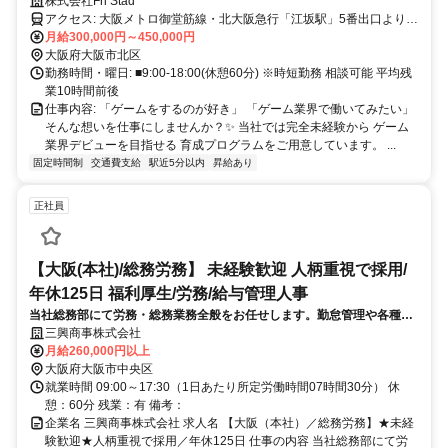
生で理想のキャリアを！！
株式会社Fri Stad
アクセス: 大阪メトロ御堂筋線・北大阪急行「江坂駅」5番出口より徒
歩約1分
月給300,000円～450,000円
大阪府大阪市北区
勤務時間・曜日: ■9:00-18:00(休憩60分) ※時短勤務 相談可能 平均残
業10時間前後
仕事内容: 「ゲームをするのが好き」 「ゲーム業界で働いてみたい」
そんな想いを仕事にしませんか？✨ 当社では完全未経験から ゲーム
業界デビューを目指せる 育成プログラムをご用意しています。 ...
固定時間制
交通費支給
駅近5分以内
昇給あり
正社員
【大阪(本社)/総務労務】 未経験歓迎 人柄重視で採用/
年休125日 福利厚生/労務/給与管理人事
当社総務部にて労務・総務業務全般をお任せします。勤怠管理や各種手
続きなどのバックオフィス業務を通じて、他部署の社員とも連携しなが
三興商事株式会社
ら会社運営を内側から支える仕事です。丁寧さや正確さを活かしつつ、
月給260,000円以上
大阪府大阪市中央区
就業時間 09:00～17:30（1日あたり所定労働時間07時間30分） 休
憩：60分 残業：有 備考：
企業名 三興商事株式会社 求人名 【大阪（本社）／総務労務】★未経
験歓迎★人柄重視で採用／年休125日 仕事の内容 当社総務部にて労