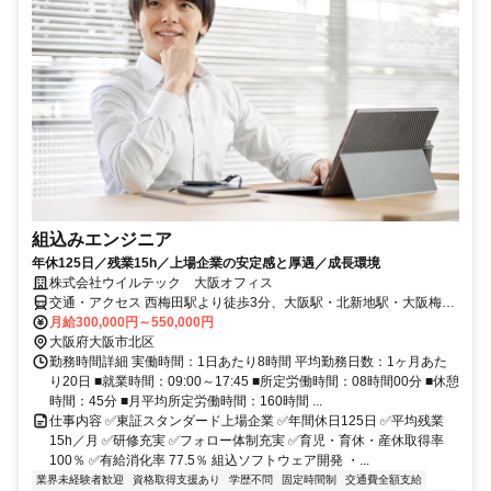
組込みエンジニア
年休125日／残業15h／上場企業の安定感と厚遇／成長環境
株式会社ウイルテック 大阪オフィス
交通・アクセス 西梅田駅より徒歩3分、大阪駅・北新地駅・大阪梅田
駅より徒歩5分
月給300,000円～550,000円
大阪府大阪市北区
勤務時間詳細 実働時間：1日あたり8時間 平均勤務日数：1ヶ月あた
り20日 ■就業時間：09:00～17:45 ■所定労働時間：08時間00分 ■休憩
時間：45分 ■月平均所定労働時間：160時間 ...
仕事内容 ✅東証スタンダード上場企業 ✅年間休日125日 ✅平均残業
15h／月 ✅研修充実 ✅フォロー体制充実 ✅育児・育休・産休取得率
100％ ✅有給消化率 77.5％ 組込ソフトウェア開発 ・...
業界未経験者歓迎
資格取得支援あり
学歴不問
固定時間制
交通費全額支給