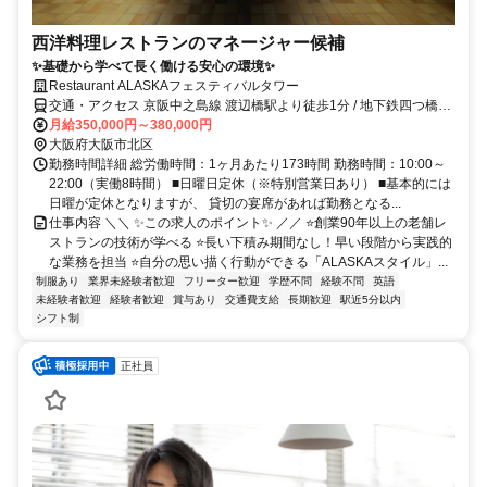
西洋料理レストランのマネージャー候補
✨基礎から学べて長く働ける安心の環境✨
Restaurant ALASKAフェスティバルタワー
交通・アクセス 京阪中之島線 渡辺橋駅より徒歩1分 / 地下鉄四つ橋線
肥後橋駅より徒歩1分
月給350,000円～380,000円
大阪府大阪市北区
勤務時間詳細 総労働時間：1ヶ月あたり173時間 勤務時間：10:00～
22:00（実働8時間） ■日曜日定休（※特別営業日あり） ■基本的には
日曜が定休となりますが、 貸切の宴席があれば勤務となる...
仕事内容 ＼＼ ✨この求人のポイント✨ ／／ ⭐創業90年以上の老舗レ
ストランの技術が学べる ⭐長い下積み期間なし！早い段階から実践的
な業務を担当 ⭐自分の思い描く行動ができる「ALASKAスタイル」...
制服あり
業界未経験者歓迎
フリーター歓迎
学歴不問
経験不問
英語
未経験者歓迎
経験者歓迎
賞与あり
交通費支給
長期歓迎
駅近5分以内
シフト制
正社員