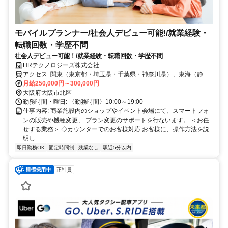
モバイルプランナー/社会人デビュー可能!/就業経験・
転職回数・学歴不問
社会人デビュー可能！/就業経験・転職回数・学歴不問
HRテクノロジーズ株式会社
アクセス: 関東（東京都・埼玉県・千葉県・神奈川県）、東海（静岡
県）、関西（大阪府・兵庫県・京都府）のいずれかのキャリアの店
月給250,000円～300,000円
舗・イベント会場
大阪府大阪市北区
勤務時間・曜日: 〈勤務時間〉10:00～19:00
仕事内容: 商業施設内のショップやイベント会場にて、スマートフォ
ンの販売や機種変更、 プラン変更のサポートを行ないます。 ＜お任
せする業務＞ ◇カウンターでのお客様対応 お客様に、操作方法を説
明し...
即日勤務OK
固定時間制
残業なし
駅近5分以内
正社員