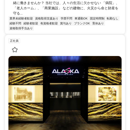
緒に働きませんか？ 当社では、人々の生活に欠かせない 「病院」、
「老人ホーム」、「商業施設」 などの建物に、火災から命と財産を
守る...
業界未経験者歓迎
資格取得支援あり
学歴不問
車通勤OK
固定時間制
転勤なし
経験不問
経験者歓迎
有資格者歓迎
賞与あり
ブランクOK
育休あり
資格取得手当あり
正社員