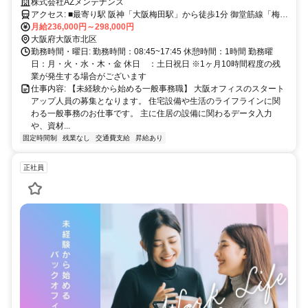
株式会社AZメンテナンス
アクセス: ■最寄り駅 阪神「大阪梅田駅」から徒歩1分 御堂筋線「梅田
駅」から徒歩1分 谷町線「東梅田駅」から徒歩2分 JR「大阪駅」から
月給236,000円～298,000円
徒歩3分 四つ橋線「西梅田駅」から徒歩3分 JR「北新地駅」から徒歩
大阪府大阪市北区
4分
勤務時間・曜日: 勤務時間：08:45~17:45 休憩時間：1時間 勤務曜
日：月・火・水・木・金 休日 ：土日祝日 ※1ヶ月10時間程度の残
業が発生する場合がございます
仕事内容: 【未経験から始める一般事務職】 大阪オフィスのスタート
アップ人員の募集となります。 住宅設備や生活のライフラインに関
わる一般事務のお仕事です。 主に住居の設備に関わるデータ入力
や、資材...
固定時間制
残業なし
交通費支給
昇給あり
正社員