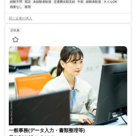
経験不問
英語
未経験者歓迎
交通費全額支給
午前
経験者歓迎
ネイルOK
残業なし
夜間
同じ企業の求人
正社員
一般事務(データ入力・書類整理等)