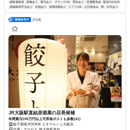
経験者歓迎
研修あり
賞与あり
ブランクOK
育休あり
交通費支給
駅近5分以内
資格取得手当あり
社割あり
長期休暇あり
ピアスOK
土日祝休み
寮・社宅あり
正社員
JR大阪駅直結居酒屋の店長候補
年間賞与100万円以上可昇格ポストも多数{41}
餃子酒場 ROOKIE エキマルシェ大阪店
交通・アクセス JR大阪駅直結