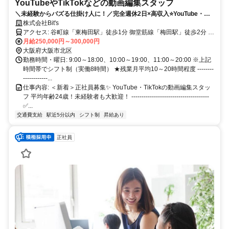
YouTubeやTikTokなどの動画編集スタッフ
＼未経験からバズる仕掛け人に！／完全週休2日×高収入⭐️YouTube・
TikTok好きが活きる正社員
株式会社Bit's
アクセス: 谷町線「東梅田駅」徒歩1分 御堂筋線「梅田駅」徒歩2分 阪
神本線「大阪梅田駅」徒歩3分 --------------------------------------
月給250,000円～300,000円
大阪府大阪市北区
勤務時間・曜日: 9:00～18:00、10:00～19:00、11:00～20:00 ※上記
時間帯でシフト制（実働8時間） ★残業月平均10～20時間程度 --------
------------...
仕事内容: ＜新着＞正社員募集✨ YouTube・TikTokの動画編集スタッ
フ 平均年齢24歳！未経験者も大歓迎！ --------------------------------------
✅...
交通費支給
駅近5分以内
シフト制
昇給あり
正社員