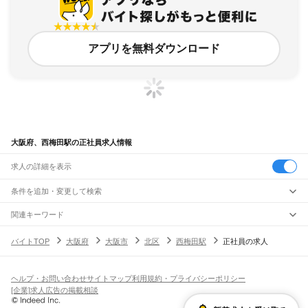
アプリを無料ダウンロード
大阪府、西梅田駅の正社員求人情報
求人の詳細を表示
条件を追加・変更して検索
市区町村を追加・変更
関連キーワード
完全在宅ワーク 全国
シール貼り 在宅
現在地周辺
ガチャガチャ
犬カフェ
大阪府
駅を追加・変更
バイトTOP
大阪府
大阪市
北区
西梅田駅
正社員の求人
大阪府
すべて
大阪市
すべて
職種を追加・変更
JR京都線
都島区
福島区
此花区
西区
港区
大正区
天王寺区
浪速区
西淀川区
東淀川区
東成区
島本駅
高槻駅
摂津富田駅
JR総持寺駅
茨木駅
千里丘駅
岸辺駅
吹田駅
東淀川駅
飲食・フードサービス
生野区
旭区
城東区
阿倍野区
住吉区
東住吉区
西成区
淀川区
鶴見区
住之江区
ヘルプ・お問い合わせ
サイトマップ
利用規約・プライバシーポリシー
特徴を追加・変更
新大阪駅
大阪駅
飲食・フードサービス
平野区
北区
中央区
すべて
[企業]求人広告の掲載相談
ホールスタッフ
キッチンスタッフ
皿洗い・洗い場
精肉・鮮魚加工
給食調理
人気
JR神戸線(大阪～神戸)
堺市
すべて
雇用形態を追加・変更