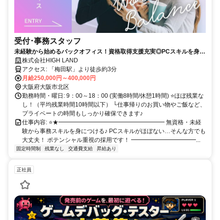
受付･事務スタッフ
未経験から始めるバックオフィス！資格取得支援充実◎PCスキルを身に
つけたい方に♪／服装ネイル自由／年間休日125日×土日祝休み
株式会社HIGH LAND
アクセス: 「梅田駅」より徒歩約3分
月給250,000円～400,000円
大阪府大阪市北区
勤務時間・曜日: 9：00～18：00 (実働8時間/休憩1時間) ⭐ほぼ残業な
し！（平均残業時間10時間以下） └仕事帰りのお買い物やご飯など、
プライベートの時間もしっかり確保できます♪
仕事内容: ⭐★━━━━━━━━━━━━━━━━━━ 無資格・未経
験から事務スキルを身につける♪ PCスキルがほぼない…そんな方でも
大丈夫！ ポテンシャル重視の採用です！ ━━━━━━━━━━━...
固定時間制
残業なし
交通費支給
昇給あり
正社員