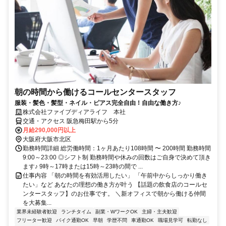
朝の時間から働けるコールセンタースタッフ
服装・髪色・髪型・ネイル・ピアス完全自由！自由な働き方♪
株式会社ファイブディアライフ 本社
交通・アクセス 阪急梅田駅から5分
月給290,000円以上
大阪府大阪市北区
勤務時間詳細 総労働時間：1ヶ月あたり108時間 〜 200時間 勤務時間
9:00～23:00 ◎シフト制 勤務時間や休みの回数はご自身で決めて頂き
ます♪ 9時～17時または15時～23時の間で ...
仕事内容 「朝の時間を有効活用したい」 「午前中からしっかり働き
たい」など あなたの理想の働き方が叶う 【話題の飲食店のコールセ
ンタースタッフ】のお仕事です。 ＼新オフィスで朝から働ける仲間
を大募集...
業界未経験者歓迎
ランチタイム
副業・WワークOK
主婦・主夫歓迎
フリーター歓迎
バイク通勤OK
早朝
学歴不問
車通勤OK
職場見学可
転勤なし