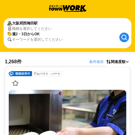
大阪府
西梅田駅
職種を選択してください
週2・3日からOK
キーワードを選択してください
1,268件
条件保存
関連度順
アルバイト・パート