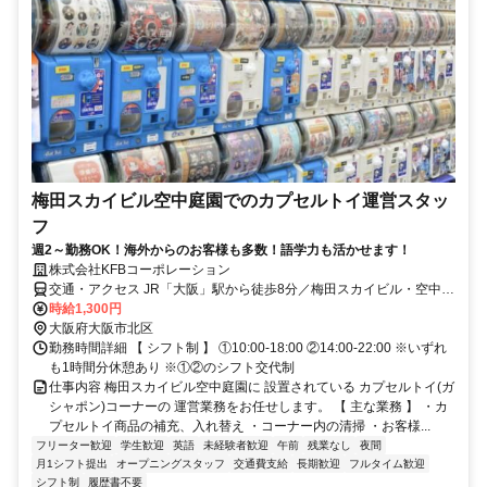
梅田スカイビル空中庭園でのカプセルトイ運営スタッ
フ
週2～勤務OK！海外からのお客様も多数！語学力も活かせます！
株式会社KFBコーポレーション
交通・アクセス JR「大阪」駅から徒歩8分／梅田スカイビル・空中庭
園でのお仕事☆
時給1,300円
大阪府大阪市北区
勤務時間詳細 【 シフト制 】 ①10:00-18:00 ②14:00-22:00 ※いずれ
も1時間分休憩あり ※①②のシフト交代制
仕事内容 梅田スカイビル空中庭園に 設置されている カプセルトイ(ガ
シャポン)コーナーの 運営業務をお任せします。 【 主な業務 】 ・カ
プセルトイ商品の補充、入れ替え ・コーナー内の清掃 ・お客様...
フリーター歓迎
学生歓迎
英語
未経験者歓迎
午前
残業なし
夜間
月1シフト提出
オープニングスタッフ
交通費支給
長期歓迎
フルタイム歓迎
シフト制
履歴書不要