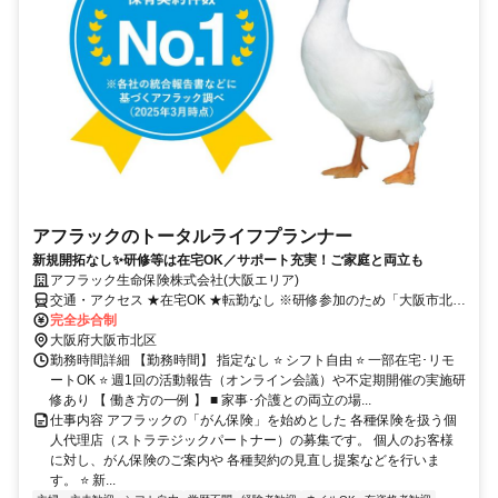
アフラックのトータルライフプランナー
新規開拓なし✨研修等は在宅OK／サポート充実！ご家庭と両立も
アフラック生命保険株式会社(大阪エリア)
交通・アクセス ★在宅OK ★転勤なし ※研修参加のため「大阪市北
区」への出社あり
完全歩合制
大阪府大阪市北区
勤務時間詳細 【勤務時間】 指定なし ⭐ シフト自由 ⭐ 一部在宅･リモ
ートOK ⭐ 週1回の活動報告（オンライン会議）や不定期開催の実施研
修あり 【 働き方の一例 】 ■ 家事･介護との両立の場...
仕事内容 アフラックの「がん保険」を始めとした 各種保険を扱う個
人代理店（ストラテジックパートナー）の募集です。 個人のお客様
に対し、がん保険のご案内や 各種契約の見直し提案などを行いま
す。 ⭐ 新...