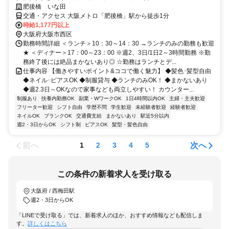
肥後橋 いな田
交通・アクセス 大阪メトロ「肥後橋」駅から徒歩1分
時給1,177円以上
大阪府大阪市西区
勤務時間詳細 ＜ランチ＞10：30～14：30 →ランチのみの勤務も歓迎
★ ＜ディナー＞17：00～23：00 ※週2、3日/1日2～3時間勤務 ※勤
務終了後には絶品まかないあり◎ ☆勤務はランチとデ...
仕事内容 【働きやすいポイント&ココで働く魅力】 ◆髪色･髪型自由
◆ネイル･ピアスOK ◆制服貸与 ◆ランチのみOK！ ◆まかないあり
◆週2.3日～OKなので家事なども両立しやすい！ カウンター...
制服あり
扶養内勤務OK
副業・WワークOK
1日4時間以内OK
主婦・主夫歓迎
フリーター歓迎
シフト自由
学歴不問
学生歓迎
未経験者歓迎
経験者歓迎
ネイルOK
ブランクOK
交通費支給
まかないあり
駅近5分以内
週2・3日からOK
シフト制
ピアスOK
髪型・髪色自由
前へ
次へ
1
2
3
4
5
この条件の新着求人を受け取る
大阪府 / 西梅田駅
週2・3日からOK
「LINEで受け取る」では、新着求人のほか、おすすめ情報なども配信しま
す。
詳しくはこちら