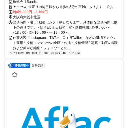
株式会社Sunrise
アクセス: 最寄りの梅田駅から徒歩約5分の距離にあります。 公共交
通機関をご利用の場合、バスをご利用いただければ、スムーズに通勤
時給1,800円～2,300円
することができます。 また、自転車での通勤も可能です。通勤に関
大阪府大阪市北区
する詳細については、お気軽にお問い合わせください。
勤務時間・曜日: 勤務はシフト制となります。具体的な勤務時間は以
下の通りです。 - 勤務日: 全日勤務可能 - 勤務時間: ①<9：00>～
<18：00> ②<10：00>～<19：00> ...
仕事内容: * Instagram、TikTok、X（旧Twitter）などのSNSアカウン
ト運用 * 投稿コンテンツの企画・作成・投稿管理 * 写真・動画の撮影
および簡単な編集 * フォロワーとの...
シフト自由
即日勤務OK
週2・3日からOK
シフト制
業務委託