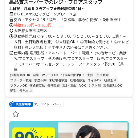
高品質スーパーでのレジ・フロアスタッフ
土日祝 時給５０円アップ★未経験◎週4日～
BIG BEANS(ビッグビーンズ)ノース店
交通・アクセス JR「福島」「新福島」駅から徒歩1～3分 阪神線「福
島」駅から徒歩3分
時給1,250円～1,300円
大阪府大阪市福島区
勤務時間詳細 ◇９：00～１８：00 ◇１２：00～２１：00 …週４～
５日（土日勤務者歓迎） ◎未経験OK！ ◎高時給で働ける！ ◎テレビ
取材も多い人気店！ ※学生さんの応募はご遠慮ください。
仕事内容 雇用形態：アルバイト・パート 職種：その他サービス業接
客/フロアスタッフ、その他販売/フロアスタッフ、販売/フロアスタッ
フ（スーパー/ホームセンター） レジ・フロアスタッフ募集★ 【具
体...
扶養内勤務OK
副業・WワークOK
1日4時間以内OK
主婦・主夫歓迎
フリーター歓迎
学歴不問
未経験者歓迎
経験者歓迎
ネイルOK
研修あり
ブランクOK
交通費支給
長期歓迎
週2・3日からOK
シフト制
週4日以上OK
髪型・髪色自由
アルバイト・パート