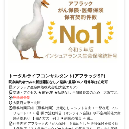
トータルライフコンサルタント(アフラックSP)
既存契約者のみ✨新規開拓なし／副業･兼業OK／研修等は在宅可
アフラック生命保険株式会社(大阪エリア)
交通・アクセス ★在宅OK ★転勤なし ※研修参加のため「大阪市北
区」への出社あり
完全歩合制
大阪府大阪市北区
勤務時間詳細 【勤務時間】 指定なし ⭐ シフト自由 ⭐ 一部在宅･フル
リモートOK ⭐ 週1回の活動報告（オンライン会議）や不定期開催の実
施研修あり 【 働き方の一例 】 ■ 副業の場合 ⇒ 週...
仕事内容 アフラックの「がん保険」を始めとした 各種保険を扱う個
人代理店（ストラテジックパートナー）の募集です。 個人のお客様