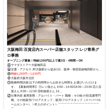
大阪梅田:百貨店内スーパー店舗スタッフ:レジ青果グ
ロ事務
オープニング募集！時給1200円以上で週3日・4時間～OK
ヤマダストアー大阪梅田店
交通・アクセス JR大阪駅から徒歩1分、阪神・御堂筋線梅田駅から徒
歩2分
時給1,200円～1,630円
大阪府大阪市北区
勤務時間詳細 以下の時間帯からお好きな時間を お選びいただけま
す。 【募集時間帯】 ①レジ係さん 9:00～14:00/18:00～23:00 ②八百
屋さん 8:00～12:00 ③乾物屋さん 14:...
仕事内容 雇用形態：アルバイト・パート 職種：その他小売/流通専門
職、その他販売/フロアスタッフ、販売/フロアスタッフ（スーパー/ホ
ームセンター） ✨求人のポイント✨ ￣￣￣￣￣￣￣￣￣￣￣￣￣￣
￣...