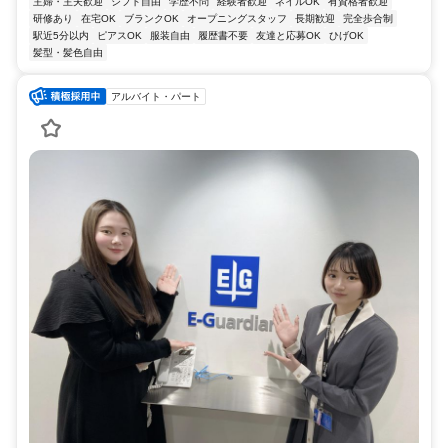
主婦・主夫歓迎
シフト自由
学歴不問
経験者歓迎
ネイルOK
有資格者歓迎
研修あり
在宅OK
ブランクOK
オープニングスタッフ
長期歓迎
完全歩合制
駅近5分以内
ピアスOK
服装自由
履歴書不要
友達と応募OK
ひげOK
髪型・髪色自由
アルバイト・パート