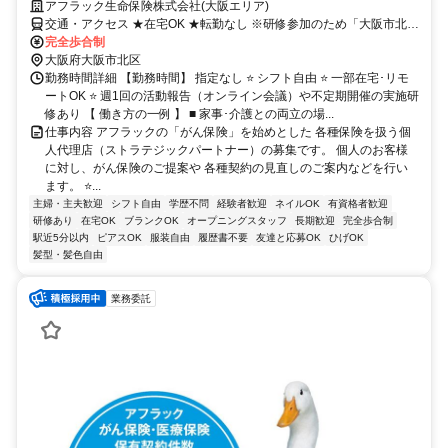
アフラック生命保険株式会社(大阪エリア)
交通・アクセス ★在宅OK ★転勤なし ※研修参加のため「大阪市北
区」への出社あり
完全歩合制
大阪府大阪市北区
勤務時間詳細 【勤務時間】 指定なし ⭐ シフト自由 ⭐ 一部在宅･リモ
ートOK ⭐ 週1回の活動報告（オンライン会議）や不定期開催の実施研
修あり 【 働き方の一例 】 ■ 家事･介護との両立の場...
仕事内容 アフラックの「がん保険」を始めとした 各種保険を扱う個
人代理店（ストラテジックパートナー）の募集です。 個人のお客様
に対し、がん保険のご提案や 各種契約の見直しのご案内などを行い
ます。 ⭐...
主婦・主夫歓迎
シフト自由
学歴不問
経験者歓迎
ネイルOK
有資格者歓迎
研修あり
在宅OK
ブランクOK
オープニングスタッフ
長期歓迎
完全歩合制
駅近5分以内
ピアスOK
服装自由
履歴書不要
友達と応募OK
ひげOK
髪型・髪色自由
業務委託