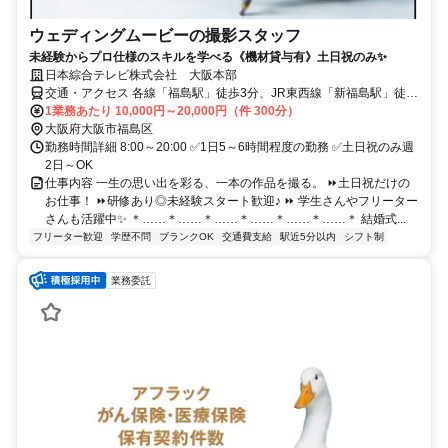
ウェディングムービーの撮影スタッフ
未経験からプロ仕様のスキルを学べる《機材貸与有》土日祝のみ✨
日本綜合テレビ株式会社 大阪本部
交通・アクセス 各線「福島駅」徒歩3分、JR東西線「新福島駅」徒歩
5分
1業務あたり 10,000円～20,000円（件 300分）
大阪府大阪市福島区
勤務時間詳細 8:00～20:00 ✅1日5～6時間程度の勤務 ✅土日祝のみ週
2日～OK
仕事内容 一生の思い出を彩る、一本の作品を撮る。 ⏩土日祝だけの
お仕事！ ⏩研修あり◎未経験スタート歓迎♪ ⏩ 学生さんやフリーター
さんも活躍中✨ ＊……＊……＊……＊……＊……＊……＊ 結婚式...
フリーター歓迎
学歴不問
ブランクOK
交通費支給
駅近5分以内
シフト制
業務委託