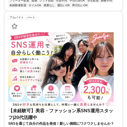
フリーター歓迎
短期
シフト自由
学歴不問
平日のみOK
学生歓迎
経験不問
未経験者歓迎
ネイルOK
残業なし
週払いOK
即日払いOK
アルバイト・パート
【未経験可】美容・ファッション系SNS運用スタッ
フ|20代活躍中
SNSを通じて自分の作品を発信！新しい挑戦にワクワクしませんか？