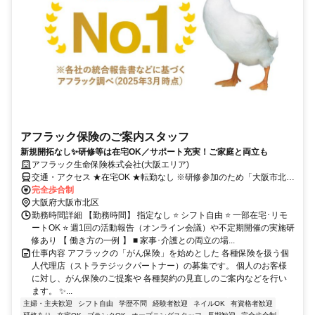
アフラック保険のご案内スタッフ
新規開拓なし✨研修等は在宅OK／サポート充実！ご家庭と両立も
アフラック生命保険株式会社(大阪エリア)
交通・アクセス ★在宅OK ★転勤なし ※研修参加のため「大阪市北
区」への出社あり
完全歩合制
大阪府大阪市北区
勤務時間詳細 【勤務時間】 指定なし ⭐ シフト自由 ⭐ 一部在宅･リモ
ートOK ⭐ 週1回の活動報告（オンライン会議）や不定期開催の実施研
修あり 【 働き方の一例 】 ■ 家事･介護との両立の場...
仕事内容 アフラックの「がん保険」を始めとした 各種保険を扱う個
人代理店（ストラテジックパートナー）の募集です。 個人のお客様
に対し、がん保険のご提案や 各種契約の見直しのご案内などを行い
ます。 ✨...
主婦・主夫歓迎
シフト自由
学歴不問
経験者歓迎
ネイルOK
有資格者歓迎