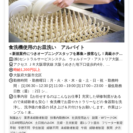
食洗機使用のお皿洗い アルバイト
＜新規案件につきオープニングスタッフを募集＞接客なし！高級ホテル
を裏方で支えるお仕事です◎
(株)セントラルサービスシステム ウォルドーフ・アストリア大阪
【AA423】
アクセス ＪＲ大阪環状線 大阪うめきた地下口徒歩約4分、
OsakaMetro四つ橋線 西梅田5番口徒歩約9分、OsakaMetro御堂筋線
時給1,300円以上
梅田（Osaka5番口徒歩約9分
大阪府大阪市北区
勤務時間 ・勤務曜日：月・火・水・木・金・土・日・祝 ・勤務時
間： [1] 06:30～12:30 [2] 11:00～19:00 [3] 17:00～23:00 ・最低勤務
日数（週）：2日 シ...
仕事内容 【お任せするのはこんなお仕事】充実した研修制度がある
ので未経験者も安心！ 食洗機でお皿やカトラリーなどの 食器類を洗
浄し、洗浄後の食器の 拭き上げ＆片付けをお願いします。 作業はシ
ンプル！未...
制服あり
業界未経験者歓迎
扶養内勤務OK
社員登用あり
副業・WワークOK
1日4時間以内OK
土日祝のみOK
主婦・主夫歓迎
週1シフト提出
フリーター歓迎
早朝
学歴不問
学生歓迎
経験不問
未経験者歓迎
午前
経験者歓迎
夜間
夕方
ブランクOK