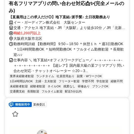
有名フリマアプリの問い合わせ対応📩✨(完全メールの
み)
【直雇用はこの求人だけ◎】地下直結♪派手髪♪ 土日祝勤務あり
イー・ガーディアン株式会社 大阪センター
交通・アクセス 地下直結・JR「大阪駅」より徒歩10分 ／JR「北新地
駅」より徒歩5分
時給1,200円以上
大阪府大阪市北区
勤務時間詳細 【勤務時間】 9:50～18:50 ＊休憩１ｈ ＊週3日勤務OK
＊1日4時間勤務OK ＊短時間勤務OK ＊フルタイム勤務歓迎 ＊長期歓
迎♪♪♪
仕事内容 ＼ 地下直結×オフィスワークデビュー／ ＋-＋-＋-＋-＋-＋-
＋-＋-＋-＋-＋-＋-＋-＋ 【超レア】国内最大級の某フリマアプリ 問い
合わせ対応・チャットオペレーター ☆20～3...
業界未経験者歓迎
ランチタイム
社員登用あり
副業・WワークOK
1日4時間以内OK
主婦・主夫歓迎
フリーター歓迎
学歴不問
学生歓迎
経験不問
未経験者歓迎
経験者歓迎
ネイルOK
残業なし
研修あり
ブランクOK
交通費支給
長期歓迎
フルタイム歓迎
駅近5分以内
業務委託