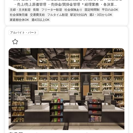
・売上/売上原価管理 ・売掛金/買掛金管理 ＊経理業務 ・各決算...
主婦・主夫歓迎
長期
フリーター歓迎
社会保険あり
固定時間制
平日のみOK
社会保険完備
交通費支給
フルタイム歓迎
駅近5分以内
週2・3日からOK
家庭都合休OK
週4日以上OK
アルバイト・パート