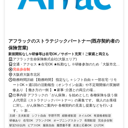
アフラックのストラテジックパートナー(既存契約者の
保険営業)
新規開拓なし✨研修等は在宅OK／サポート充実！ご家庭と両立も
アフラック生命保険株式会社(大阪エリア)
交通・アクセス ★在宅OK ★転勤なし ※研修参加のため「大阪市北
区」への出社あり
完全歩合制
大阪府大阪市北区
勤務時間詳細 【勤務時間】 指定なし ⭐ シフト自由 ⭐ 一部在宅･リモ
ートOK ⭐ 週1回の活動報告（オンライン会議）や不定期開催の実施研
修あり 【 働き方の一例 】 ■ 家事･介護との両立の場...
仕事内容 アフラックの「がん保険」を始めとした 各種保険を扱う個
人代理店（ストラテジックパートナー）の募集です。 個人のお客様
に対し、がん保険のご案内や 各種契約の見直し提案などを行いま
す。 ✨ 新...
主婦・主夫歓迎
シフト自由
学歴不問
経験者歓迎
ネイルOK
有資格者歓迎
研修あり
在宅OK
ブランクOK
オープニングスタッフ
長期歓迎
完全歩合制
駅近5分以内
ピアスOK
服装自由
履歴書不要
友達と応募OK
ひげOK