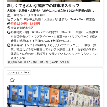
新しくてきれいな施設での駐車場スタッフ
大江橋・淀屋橋・北新地から5分以内の好立地！2024年開業の新しい施
設で働けます。週2日～勤務OK！未経験の方大歓迎！
三菱地所パークス株式会社
アクセス: 京阪中之島線「大江橋」駅 徒歩2分 Osaka Metro御堂筋
線・京阪本線「淀屋橋」駅 徒歩4分 JR東西線「北新地」駅 徒歩5分
時給1,300円～1,625円
大阪府大阪市北区
勤務時間・曜日: 6:30～23:30の間で1日3h～OK！ ※週2日～勤務OK
※自己申告シフトでプライベートも充実 ○Ｗ･トリプルワークで空き
時間を活用OK！ ○平日のみOK ○土日祝のみO...
仕事内容: 【シフトの融通を優先したい方にピッタリ】 ・学校、授
業、部活など予定が変更してもシフト調整します ・お子様の学校や
体調などに合わせて相談可！ 今働いているスタッフからもシフトの
融通が人気...
社員登用あり
駅近5分以内
週2・3日からOK
シフト制
アルバイト・パート