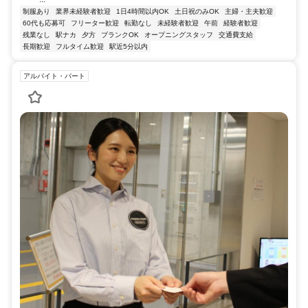
制服あり
業界未経験者歓迎
1日4時間以内OK
土日祝のみOK
主婦・主夫歓迎
60代も応募可
フリーター歓迎
転勤なし
未経験者歓迎
午前
経験者歓迎
残業なし
駅ナカ
夕方
ブランクOK
オープニングスタッフ
交通費支給
長期歓迎
フルタイム歓迎
駅近5分以内
アルバイト・パート