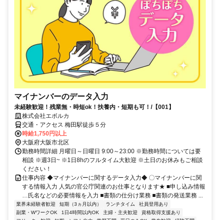
マイナンバーのデータ入力
未経験歓迎！残業無・時短ok！扶養内・短期も可！/【001】
株式会社エボルカ
交通・アクセス 梅田駅徒歩５分
時給1,750円以上
大阪府大阪市北区
勤務時間詳細 月曜日～日曜日 9:00～23:00 ※勤務時間については要
相談 ※週3日~ ※1日8hのフルタイム大歓迎 ※土日のお休みもご相談
ください！
仕事内容 ◆マイナンバーに関するデータ入力◆ 〇マイナンバーに関
する情報入力 人気の官公庁関連のお仕事となります★ ■申し込み情報
…氏名などの必要情報を入力 ■書類の仕分け業務 ■書類の発送業務 ...
業界未経験者歓迎
短期（3ヵ月以内）
ランチタイム
社員登用あり
副業・WワークOK
1日4時間以内OK
主婦・主夫歓迎
資格取得支援あり