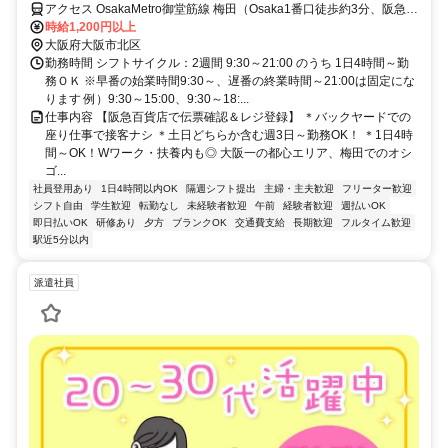
アクセス OsakaMetro御堂筋線 梅田（Osaka1番口徒歩約3分、阪急宝
塚本線 大阪梅田（阪急線）大阪駅方面出口徒歩約5分、ＪＲ東海道本
時給1,200円以上
線 大阪御堂筋南口徒歩約5分 各線梅田駅～直結！
大阪府大阪市北区
勤務時間 シフトサイクル：2週間 9:30～21:00 のうち 1日4時間～勤
務ＯＫ ※早番の始業時間9:30～、遅番の終業時間～21:00は固定にな
ります 例）9:30～15:00、9:30～18:...
仕事内容 【阪急百貨店で伝票確認＆レジ登録】 ＊バックヤードでの
座り仕事で接客ナシ ＊土日どちらか含む週3日～勤務OK！ ＊1日4時
間～OK！Wワーク・扶養内も◎ 大阪一の都心エリア、梅田でのオシ
ゴ...
社員登用あり
1日4時間以内OK
隔週シフト提出
主婦・主夫歓迎
フリーター歓迎
シフト自由
学生歓迎
転勤なし
未経験者歓迎
午前
経験者歓迎
週払いOK
即日払いOK
研修あり
夕方
ブランクOK
交通費支給
長期歓迎
フルタイム歓迎
駅近5分以内
派遣社員