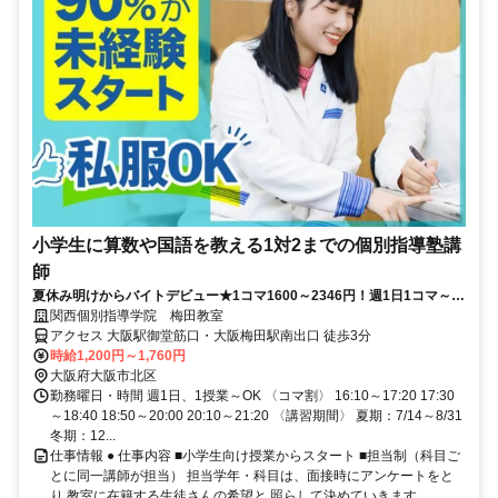
小学生に算数や国語を教える1対2までの個別指導塾講
師
夏休み明けからバイトデビュー★1コマ1600～2346円！週1日1コマ～私
服でok◎
関西個別指導学院 梅田教室
アクセス 大阪駅御堂筋口・大阪梅田駅南出口 徒歩3分
時給1,200円～1,760円
大阪府大阪市北区
勤務曜日・時間 週1日、1授業～OK 〈コマ割〉 16:10～17:20 17:30
～18:40 18:50～20:00 20:10～21:20 〈講習期間〉 夏期：7/14～8/31
冬期：12...
仕事情報 ● 仕事内容 ■小学生向け授業からスタート ■担当制（科目ご
とに同一講師が担当） 担当学年・科目は、面接時にアンケートをと
り 教室に在籍する生徒さんの希望と 照らして決めていきます。 ...