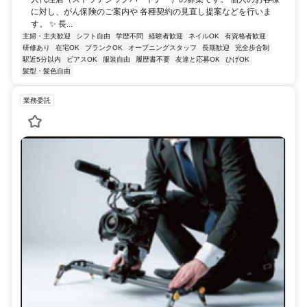
に対し、がん保険のご案内や 各種契約の見直し提案などを行いま
す。 ✨ 長...
主婦・主夫歓迎
シフト自由
学歴不問
経験者歓迎
ネイルOK
有資格者歓迎
研修あり
在宅OK
ブランクOK
オープニングスタッフ
長期歓迎
完全歩合制
駅近5分以内
ピアスOK
服装自由
履歴書不要
友達と応募OK
ひげOK
髪型・髪色自由
業務委託