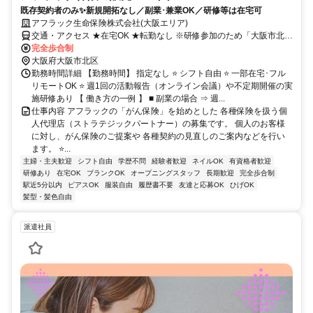
既存契約者のみ✨新規開拓なし／副業･兼業OK／研修等は在宅可
アフラック生命保険株式会社(大阪エリア)
交通・アクセス ★在宅OK ★転勤なし ※研修参加のため「大阪市北
区」への出社あり
完全歩合制
大阪府大阪市北区
勤務時間詳細 【勤務時間】 指定なし ⭐ シフト自由 ⭐ 一部在宅･フル
リモートOK ⭐ 週1回の活動報告（オンライン会議）や不定期開催の実
施研修あり 【 働き方の一例 】 ■ 副業の場合 ⇒ 週...
仕事内容 アフラックの「がん保険」を始めとした 各種保険を扱う個
人代理店（ストラテジックパートナー）の募集です。 個人のお客様
に対し、がん保険のご提案や 各種契約の見直しのご案内などを行い
ます。 ⭐...
主婦・主夫歓迎
シフト自由
学歴不問
経験者歓迎
ネイルOK
有資格者歓迎
研修あり
在宅OK
ブランクOK
オープニングスタッフ
長期歓迎
完全歩合制
駅近5分以内
ピアスOK
服装自由
履歴書不要
友達と応募OK
ひげOK
髪型・髪色自由
派遣社員