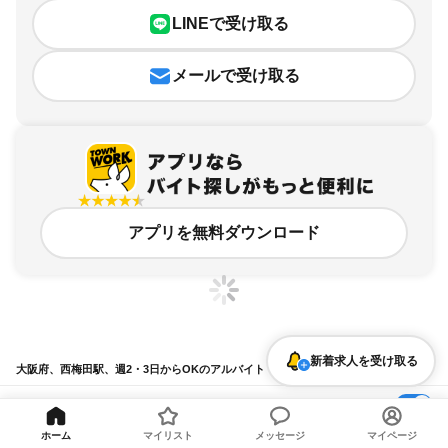
LINEで受け取る
メールで受け取る
アプリを無料ダウンロード
新着求人を受け取る
大阪府、西梅田駅、週2・3日からOKのアルバイト・バイト求人情報
求人の詳細を表示
ホーム
マイリスト
メッセージ
マイページ
条件を追加・変更して検索