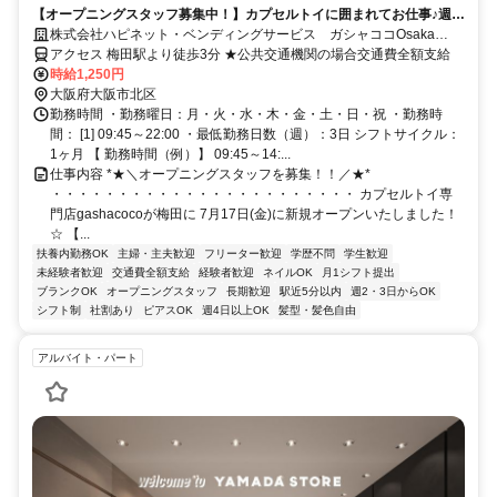
【オープニングスタッフ募集中！】カプセルトイに囲まれてお仕事♪週
20h未満のゆったり働けるシフトです◎髪色自由・ネイル＆ピアスOK
株式会社ハピネット・ベンディングサービス ガシャココOsaka
Metro梅田駅
アクセス 梅田駅より徒歩3分 ★公共交通機関の場合交通費全額支給
時給1,250円
大阪府大阪市北区
勤務時間 ・勤務曜日：月・火・水・木・金・土・日・祝 ・勤務時
間： [1] 09:45～22:00 ・最低勤務日数（週）：3日 シフトサイクル：
1ヶ月 【 勤務時間（例）】 09:45～14:...
仕事内容 *★＼オープニングスタッフを募集！！／★*
・・・・・・・・・・・・・・・・・・・・・・・ カプセルトイ専
門店gashacocoが梅田に 7月17日(金)に新規オープンいたしました！
☆ 【...
扶養内勤務OK
主婦・主夫歓迎
フリーター歓迎
学歴不問
学生歓迎
未経験者歓迎
交通費全額支給
経験者歓迎
ネイルOK
月1シフト提出
ブランクOK
オープニングスタッフ
長期歓迎
駅近5分以内
週2・3日からOK
シフト制
社割あり
ピアスOK
週4日以上OK
髪型・髪色自由
アルバイト・パート