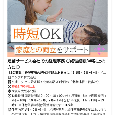
通信サービス会社での経理事務 〇経理経験3年以上の
方に〇
【2名募集！経理事務の経験3年以上ある方に！】週3～5日×6～8ｈ／時
短・フル両方歓迎！通勤アクセス抜群！＠北新地・東梅田駅スグ
エンプロ株式会社
交通アクセス 最寄駅：北新地駅 JR東西線「北新地駅・徒歩2分」 地
下鉄谷町線「東梅田駅・徒歩3分」 地下鉄御堂筋線「梅田駅・徒歩5
時給1,700円以上
分」 地下鉄四つ橋線「西梅田駅・徒歩5分」 阪神本線「大阪梅田駅・
大阪府大阪市北区
徒歩5分」 JR各線「大阪駅・徒歩8分」 京阪中之島線「大江橋駅・徒
勤務時間 固定時間制 9：00～18：00のうち実働6～8ｈで選択 ※例：
歩8分」 阪急各線「大阪梅田駅・徒歩10分」 所在地：大阪府大阪市
9時～16時、10時～17時、9時～17時など ※休憩：1ｈ（12時～13
北区梅田
時） ※休憩取得時間は調整可能です！ ■残業 ...
仕事内容 週3～5日×6～8ｈ／経理事務／経理事務経験3年以上お持ち
の方 通信サービス・情報通信機器販売会社での経理事務 ＊業務管理