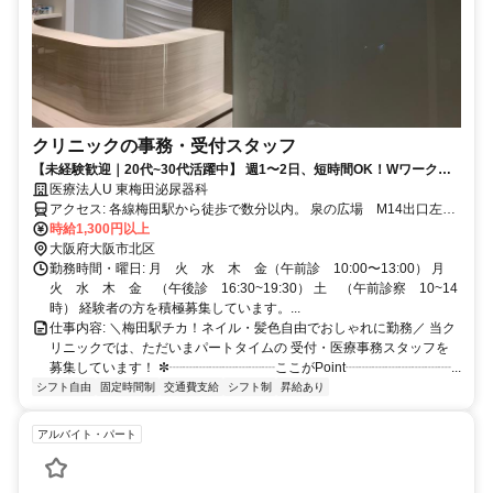
クリニックの事務・受付スタッフ
【未経験歓迎｜20代~30代活躍中】 週1〜2日、短時間OK！Wワークや
扶養内も◎ネイル・髪色自由！自分らしく笑顔で働ける環境♪
医療法人U 東梅田泌尿器科
アクセス: 各線梅田駅から徒歩で数分以内。 泉の広場 M14出口左側
から地上に出て直進すぐ。 太融寺の西側の茶色いビルの２階にあり
時給1,300円以上
ます。
大阪府大阪市北区
勤務時間・曜日: 月 火 水 木 金（午前診 10:00〜13:00） 月
火 水 木 金 （午後診 16:30~19:30） 土 （午前診察 10~14
時） 経験者の方を積極募集しています。...
仕事内容: ＼梅田駅チカ！ネイル・髪色自由でおしゃれに勤務／ 当ク
リニックでは、ただいまパートタイムの 受付・医療事務スタッフを
募集しています！ ✼┈┈┈┈┈┈┈┈ここがPoint┈┈┈┈┈┈┈┈...
シフト自由
固定時間制
交通費支給
シフト制
昇給あり
アルバイト・パート