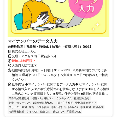
マイナンバーのデータ入力
未経験歓迎！残業無・時短ok！扶養内・短期も可！/【001】
株式会社エボルカ
交通・アクセス 梅田駅徒歩５分
時給1,750円以上
大阪府大阪市北区
勤務時間詳細 月曜日～日曜日 9:00～23:00 ※勤務時間については要
相談 ※週3日~ ※1日8hのフルタイム大歓迎 ※土日のお休みもご相談
ください！
仕事内容 ◆マイナンバーに関するデータ入力◆ 〇マイナンバーに関
する情報入力 人気の官公庁関連のお仕事となります★ ■申し込み情報
…氏名などの必要情報を入力 ■書類の仕分け業務 ■書類の発送業務 ...
業界未経験者歓迎
短期（3ヵ月以内）
ランチタイム
社員登用あり
副業・WワークOK
1日4時間以内OK
主婦・主夫歓迎
資格取得支援あり
フリーター歓迎
短期
シフト自由
学歴不問
平日のみOK
学生歓迎
経験不問
未経験者歓迎
ネイルOK
残業なし
週払いOK
即日払いOK