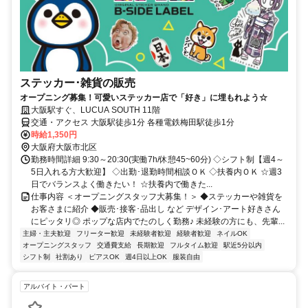
ステッカー･雑貨の販売
オープニング募集！可愛いステッカー店で「好き」に埋もれよう☆
大阪駅すぐ、LUCUA SOUTH 11階
交通・アクセス 大阪駅徒歩1分 各種電鉄梅田駅徒歩1分
時給1,350円
大阪府大阪市北区
勤務時間詳細 9:30～20:30(実働7h/休憩45~60分) ◇シフト制【週4～
5日入れる方大歓迎】 ◇出勤･退勤時間相談ＯＫ ◇扶養内ＯＫ ☆週3
日でバランスよく働きたい！ ☆扶養内で働きた...
仕事内容 ＜オープニングスタッフ大募集！＞ ◆ステッカーや雑貨を
お客さまに紹介 ◆販売･接客･品出し など デザイン･アート好きさん
にピッタリ◎ ポップな店内でたのしく勤務♪ 未経験の方にも、先輩...
主婦・主夫歓迎
フリーター歓迎
未経験者歓迎
経験者歓迎
ネイルOK
オープニングスタッフ
交通費支給
長期歓迎
フルタイム歓迎
駅近5分以内
シフト制
社割あり
ピアスOK
週4日以上OK
服装自由
アルバイト・パート