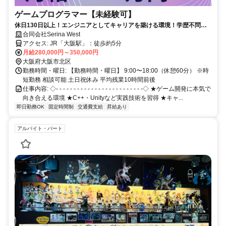
ゲームプログラマー【未経験可】
休日130日以上！エンジニアとしてキャリアを築ける環境！学歴不問で
働きやすさ◎
合同会社Serina West
アクセス: JR「大阪駅」：徒歩約5分
月給280,000円～350,000円
大阪府大阪市北区
勤務時間・曜日: 【勤務時間・曜日】 9:00〜18:00（休憩60分） ※時
短勤務 相談可能 土日祝休み 平均残業10時間前後
仕事内容: ◇- - - - - - - - - - - - - - - - - - - - - - - - -◇ ★ゲーム開発に本気で
向き合える環境 ★C++・Unityなど実践技術を習得 ★キャ...
即日勤務OK
固定時間制
交通費支給
昇給あり
アルバイト・パート