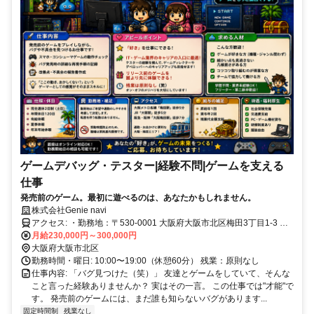
ゲームデバッグ・テスター|経験不問|ゲームを支える
仕事
発売前のゲーム。最初に遊べるのは、あなたかもしれません。
株式会社Genie navi
アクセス: ・勤務地：〒530-0001 大阪府大阪市北区梅田3丁目1-3 ・
JR「大阪駅」徒歩5分 ・Osaka Metro御堂筋線「梅田駅」徒歩5分 ・
月給230,000円～300,000円
阪急・阪神「大阪梅田駅」徒歩7分 仕事帰りにショッピングや映画、
大阪府大阪市北区
ゲームショップにも立ち寄れる便利なエリアです。
勤務時間・曜日: 10:00〜19:00（休憩60分） 残業：原則なし
仕事内容: 「バグ見つけた（笑）」 友達とゲームをしていて、そんな
こと言った経験ありませんか？ 実はその一言。 この仕事では"才能"で
す。 発売前のゲームには、まだ誰も知らないバグがあります...
固定時間制
残業なし