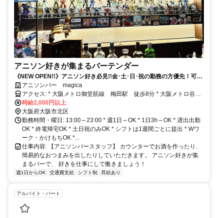
アニソン好きが集まるバーテンダー
《NEW OPEN!!》アニソン好き必見!!金･土･日･祝の勤務の方優先！可愛
さ満点の店内！
アニソンバー magica
アクセス: * 大阪メトロ御堂筋線 梅田駅 徒歩8分 * 大阪メトロ谷町
線 東梅田駅 徒歩9分 * 大阪環状線 大阪駅 徒歩10分
時給2,000円以上
大阪府大阪市北区
勤務時間・曜日: 13:00～23:00 * 週1日～OK * 1日3h～OK * 遅出出勤
OK * 終電帰宅OK * 土日祝のみOK * シフトは1週間ごとに提出 * Wワ
ーク・かけもちOK *...
仕事内容: 【アニソンバースタッフ】 カウンターでお酒を作ったり、
簡易的なおつまみを出したりしていただきます。 アニソン好きが集
まるバーで、 好きを仕事にして働きましょう！
週1日からOK
交通費支給
シフト制
昇給あり
アルバイト・パート