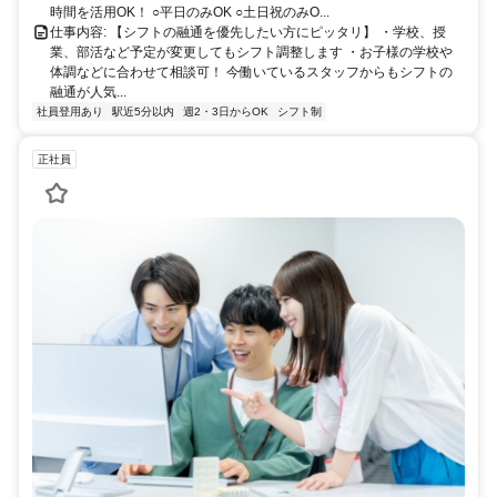
時間を活用OK！ ○平日のみOK ○土日祝のみO...
仕事内容: 【シフトの融通を優先したい方にピッタリ】 ・学校、授
業、部活など予定が変更してもシフト調整します ・お子様の学校や
体調などに合わせて相談可！ 今働いているスタッフからもシフトの
融通が人気...
社員登用あり
駅近5分以内
週2・3日からOK
シフト制
正社員