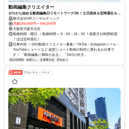
動画編集クリエイター
ゼロから始める動画編集◎リモートワークOK！土日祝休＆定時退社＆安
定収入✨
株式会社HRコンサルティング
月給250,000円～400,000円
大阪府大阪市北区
勤務時間・曜日: ＜勤務時間＞ 9：00～18：00 ＊残業月10時間程度
＊ほぼ定時退社！
仕事内容: ✨SNS動画クリエイター募集✨ TikTok・Instagramリール・
YouTubeショートなど 縦型ショート動画の制作に携わるお仕事で
す！ 「動画編集に興味がある」 「SNSが好き...
固定時間制
残業なし
交通費支給
昇給あり
アルバイト・パート