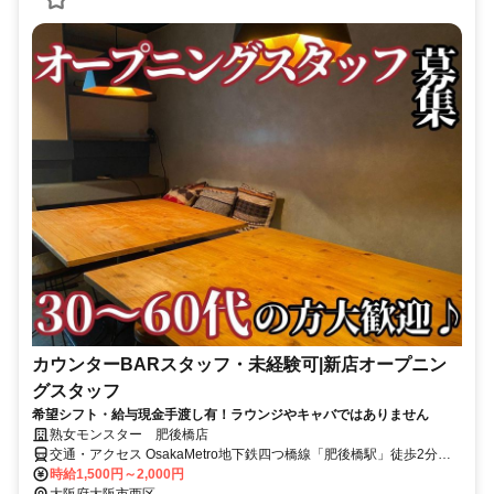
カウンターBARスタッフ・未経験可|新店オープニン
グスタッフ
希望シフト・給与現金手渡し有！ラウンジやキャバではありません
熟女モンスター 肥後橋店
交通・アクセス OsakaMetro地下鉄四つ橋線「肥後橋駅」徒歩2分／
30代・40代・50代・60代の大人の女性が活躍！
時給1,500円～2,000円
大阪府大阪市西区