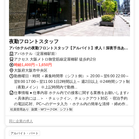
夜勤フロントスタッフ
アパホテルの夜勤フロントスタッフ【アルバイト】求人！深夜手当あり
の夜勤帯でしっかり稼げる
アパホテル〈淀屋橋駅前〉
アクセス 大阪メトロ御堂筋線淀屋橋駅 徒歩約2分
時給1,400円～1,650円
大阪府大阪市中央区
勤務曜日・時間 ＜募集時間帯（シフト例）＞ 20:00～翌6:00 22:00～
翌8:00 17:00～翌11:00 1日2時間以上～ 週2日以上 ※24時間シフト制
（夜勤メイン） ※上記時間内で勤務...
仕事情報 ● 仕事内容 ホテル内での接客に関する業務をお願いします♪
＜具体的には…＞ ・チェックイン、チェックアウト対応 ・宿泊予約
の電話応対、PCへのデータ入力 ・ホテル内の簡単な清掃 ・締め作...
社員登用あり
副業・WワークOK
シフト制
同じ企業の求人
アルバイト・パート