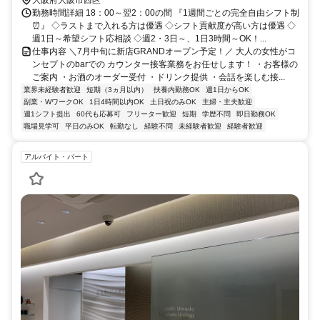
勤務時間詳細 18：00～翌2：00の間 『1週間ごとの完全自由シフト制
⏰』 ◇ラストまで入れる方は優遇 ◇シフト貢献度が高い方は優遇 ◇
週1日～希望シフト応相談 ◇週2・3日～、1日3時間～OK！...
仕事内容 ＼7月中旬に新店GRANDオープン予定！／ 大人の女性がコ
ンセプトのbarでの カウンター接客業務をお任せします！ ・お客様の
ご案内 ・お酒のオーダー受付 ・ドリンク提供 ・会話を楽しむ接...
業界未経験者歓迎
短期（3ヵ月以内）
扶養内勤務OK
週1日からOK
副業・WワークOK
1日4時間以内OK
土日祝のみOK
主婦・主夫歓迎
週1シフト提出
60代も応募可
フリーター歓迎
短期
学歴不問
即日勤務OK
職場見学可
平日のみOK
転勤なし
経験不問
未経験者歓迎
経験者歓迎
アルバイト・パート