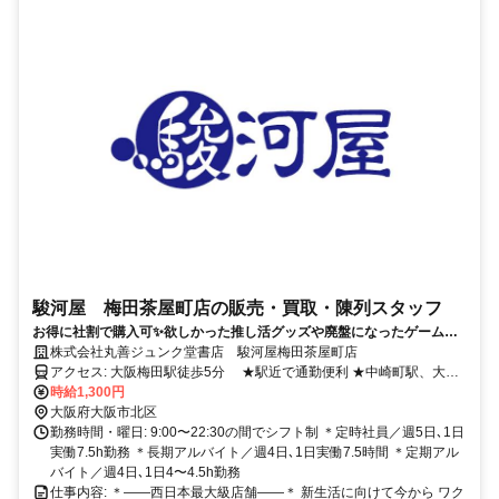
駿河屋 梅田茶屋町店の販売・買取・陳列スタッフ
お得に社割で購入可✨欲しかった推し活グッズや廃盤になったゲーム
etc…レア商品に出会えるかも？！
株式会社丸善ジュンク堂書店 駿河屋梅田茶屋町店
アクセス: 大阪梅田駅徒歩5分 ★駅近で通勤便利 ★中崎町駅、大阪
駅、東梅田駅、中津駅、 西梅田駅からもアクセスしやすい立地です
時給1,300円
大阪府大阪市北区
勤務時間・曜日: 9:00〜22:30の間でシフト制 ＊定時社員／週5⽇､1⽇
実働7.5h勤務 ＊長期アルバイト／週4⽇､1⽇実働7.5時間 ＊定期アル
バイト／週4⽇､1⽇4〜4.5h勤務
仕事内容: ＊——西日本最大級店舗——＊ 新生活に向けて今から ワク