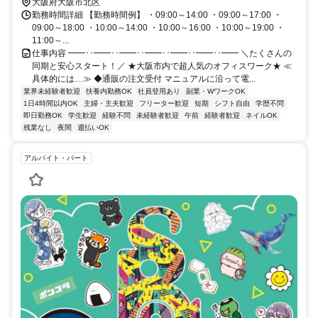
大阪府大阪市北区
勤務時間詳細 【勤務時間例】 ・09:00～14:00 ・09:00～17:00 ・
09:00～18:00 ・10:00～14:00 ・10:00～16:00 ・10:00～19:00 ・
11:00～...
仕事内容 ━━･･━━･･━━･･━━･･━━･･━━･･━━ ＼たくさんの
同期と安心スタート！／ ★大阪市内で超人気のオフィスワーク★ ≪
具体的には…≫ ◆通販の注文受付 マニュアルに沿って電...
業界未経験者歓迎
扶養内勤務OK
社員登用あり
副業・WワークOK
1日4時間以内OK
主婦・主夫歓迎
フリーター歓迎
短期
シフト自由
学歴不問
即日勤務OK
学生歓迎
経験不問
未経験者歓迎
午前
経験者歓迎
ネイルOK
残業なし
夜間
週払いOK
アルバイト・パート