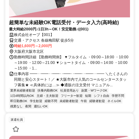
超簡単な未経験OK電話受付・データ入力(高時給)
最大時給2000円♪1日3h～OK！安定勤務♪((001)
株式会社オーブ【001】
交通・アクセス 各線梅田駅 徒歩5分
時給1,600円～2,000円
大阪府大阪市北区
勤務時間詳細 【勤務時間例】 ▼フルタイム ・09:00～18:00 ・10:00
～19:00 ・12:00～21:00 ▼ショートタイム ・09:00～14:00 ・10:00
～15:00 ・1...
仕事内容 ━━･･━━･･━━･･━━･･━━･･━━･･━━ ＼たくさんの
同期と安心スタート！／ ★大阪市内で人気のコールセンタースタッ
フ募集★ ≪具体的には…≫ ◆通販の注文受付 マニュアル...
業界未経験者歓迎
扶養内勤務OK
社員登用あり
副業・WワークOK
1日4時間以内OK
主婦・主夫歓迎
フリーター歓迎
短期
シフト自由
学歴不問
即日勤務OK
学生歓迎
経験不問
未経験者歓迎
午前
経験者歓迎
ネイルOK
残業なし
夜間
週払いOK
派遣社員