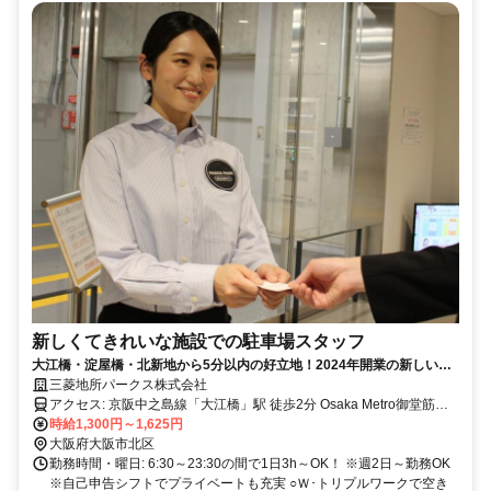
新しくてきれいな施設での駐車場スタッフ
大江橋・淀屋橋・北新地から5分以内の好立地！2024年開業の新しい施
設で働けます。週2日～勤務OK！未経験の方大歓迎！
三菱地所パークス株式会社
アクセス: 京阪中之島線「大江橋」駅 徒歩2分 Osaka Metro御堂筋
線・京阪本線「淀屋橋」駅 徒歩4分 JR東西線「北新地」駅 徒歩5分
時給1,300円～1,625円
大阪府大阪市北区
勤務時間・曜日: 6:30～23:30の間で1日3h～OK！ ※週2日～勤務OK
※自己申告シフトでプライベートも充実 ○Ｗ･トリプルワークで空き