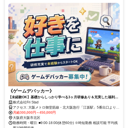
《ゲームデバッカー》
【未経験OK】基礎からしっかり学べる3ヶ月研修あり＆充実した福利厚
生で理想のキャリアを！！
株式会社Fri Stad
アクセス: 大阪メトロ御堂筋線・北大阪急行「江坂駅」5番出口より徒
歩約1分
月給300,000円～450,000円
大阪府大阪市北区
勤務時間・曜日: ■9:00-18:00(休憩60分) ※時短勤務 相談可能 平均残