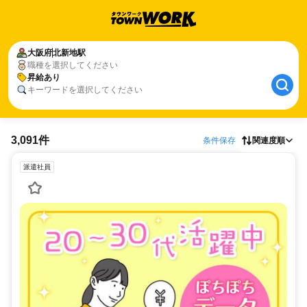
大阪府
北新地駅
職種を選択してください
昇給あり
キーワードを選択してください
3,091件
条件保存
関連度順
派遣社員