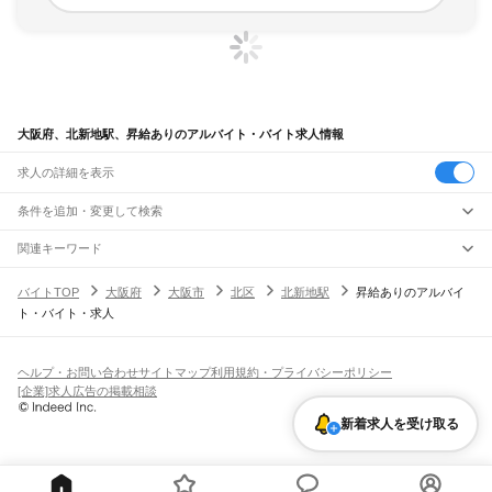
大阪府、北新地駅、昇給ありのアルバイト・バイト求人情報
求人の詳細を表示
条件を追加・変更して検索
市区町村を追加・変更
関連キーワード
完全在宅ワーク 全国
シール貼り 在宅
現在地周辺
ガチャガチャ
犬カフェ
大阪府
駅を追加・変更
バイトTOP
大阪府
大阪市
北区
北新地駅
昇給ありのアルバイ
大阪府
すべて
ト・バイト・求人
大阪市
すべて
職種を追加・変更
JR京都線
都島区
福島区
此花区
西区
港区
大正区
天王寺区
浪速区
西淀川区
東淀川区
東成区
島本駅
高槻駅
摂津富田駅
JR総持寺駅
茨木駅
千里丘駅
岸辺駅
吹田駅
東淀川駅
飲食・フードサービス
生野区
旭区
城東区
阿倍野区
住吉区
東住吉区
西成区
淀川区
鶴見区
住之江区
特徴を追加・変更
新大阪駅
大阪駅
飲食・フードサービス
平野区
北区
中央区
すべて
ヘルプ・お問い合わせ
サイトマップ
利用規約・プライバシーポリシー
ホールスタッフ
キッチンスタッフ
皿洗い・洗い場
精肉・鮮魚加工
給食調理
人気
[企業]求人広告の掲載相談
JR神戸線(大阪～神戸)
堺市
すべて
雇用形態を追加・変更
パン屋（ベーカリー）
フードカウンター販売員
バー（BAR）・バーテンダー
日払いOK
高校生歓迎
学生歓迎
深夜の仕事
髪型・髪色自由
ひげOK
ネイルOK
大阪駅
塚本駅
堺区
中区
東区
西区
南区
北区
美原区
飲食店補助（開店・閉店準備）
飲食店（店長・マネージャー）
新着求人を受け取る
ピアスOK
アルバイト・パート
履歴書不要
オープニングスタッフ
留学生・外国人活躍中
都道府県を変更
営業・販売
大和路線
岸和田市
豊中市
池田市
吹田市
泉大津市
高槻市
貝塚市
守口市
枚方市
茨木市
勤務期間
正社員
河内堅上駅
高井田駅
柏原駅
志紀駅
八尾駅
久宝寺駅
加美駅
平野駅
東部市場前駅
営業・販売
すべて
八尾市
泉佐野市
富田林市
寝屋川市
河内長野市
松原市
大東市
和泉市
箕面市
短期
契約社員
単発・1日OK
長期
期間限定（春夏冬休み等）
天王寺駅
新今宮駅
今宮駅
ＪＲ難波駅
営業
テレフォンアポインター（テレアポ）
ルートセールス
コンビニ
柏原市
羽曳野市
門真市
摂津市
高石市
藤井寺市
東大阪市
泉南市
四條畷市
交野市
シフト
派遣社員