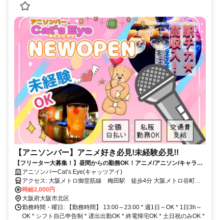
【アニソンバー】アニメ好き必見!未経験必見!!
【フリーター大募集！】昼間からの勤務OK！アニメ/アニソン/キャラク
ター好き必見！梅田駅から徒歩スグ！
アニソンバーCat’s Eye(キャッツアイ)
アクセス: 大阪メトロ御堂筋線 梅田駅 徒歩4分 大阪メトロ谷町
線 中崎町駅 徒歩8分
時給2,000円
大阪府大阪市北区
勤務時間・曜日: 【勤務時間】 13:00～23:00 * 週1日～OK * 1日3h～
OK * シフト自己申告制 * 遅出出勤OK * 終電帰宅OK * 土日祝のみOK *