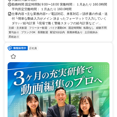
勤務時間 固定時間制 9:00〜18:00 実働時間： １月あたり 160.0時間
平均所定労働時間： １月あたり 160.0時間
仕事内容 <主な業務内容> ✅電話対応、来客対応 ✅請求書の作成・送
付 └簡単な数値入力がメイン 決まったフォーマットで入力していく
ダケ♪ ✅給与計算 └現場で働く警備スタッフの給与計算など ✅...
主婦・主夫歓迎
フリーター歓迎
バイク通勤OK
固定時間制
転勤なし
経験不問
賞与あり
ブランクOK
長期歓迎
駅近5分以内
長期休暇あり
土日祝休み
昇給あり
正社員