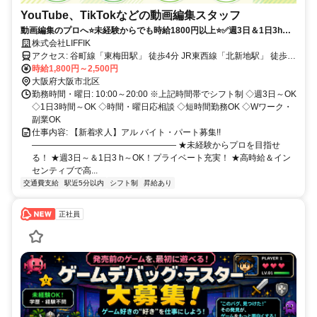
YouTube、TikTokなどの動画編集スタッフ
動画編集のプロへ⭐️未経験からでも時給1800円以上⭐️✅週3日＆1日3h〜
OK✨髪型・服装自由✨
株式会社LIFFIK
アクセス: 谷町線「東梅田駅」 徒歩4分 JR東西線「北新地駅」 徒歩4
分 御堂筋線「梅田駅」 徒歩6分 JR各線「大阪駅」 徒歩8分
時給1,800円～2,500円
大阪府大阪市北区
勤務時間・曜日: 10:00～20:00 ※上記時間帯でシフト制 ◇週3日～OK
◇1日3時間～OK ◇時間・曜日応相談 ◇短時間勤務OK ◇Wワーク・
副業OK
仕事内容: 【新着求人】アル バイト・パート募集!!
――――――――――――――――― ★未経験からプロを目指せ
る！ ★週3日～＆1日3 h～OK！プライベート充実！ ★高時給＆イン
センティブで高...
交通費支給
駅近5分以内
シフト制
昇給あり
正社員