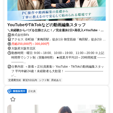
YouTubeやTikTokなどの動画編集スタッフ
＼未経験からバズる仕掛け人に！／完全週休2日×高収入⭐️YouTube・
TikTok好きが活きる正社員
株式会社Bit's
アクセス: 谷町線「東梅田駅」徒歩1分 御堂筋線「梅田駅」徒歩2分 阪
神本線「大阪梅田駅」徒歩3分 --------------------------------------
月給250,000円～300,000円
大阪府大阪市北区
勤務時間・曜日: 9:00～18:00、10:00～19:00、11:00～20:00 ※上記
時間帯でシフト制（実働8時間） ★残業月平均10～20時間程度 --------
------------...
仕事内容: ＜新着＞正社員募集✨ YouTube・TikTokの動画編集スタッ
フ 平均年齢24歳！未経験者も大歓迎！ --------------------------------------
✅...
交通費支給
駅近5分以内
シフト制
昇給あり
正社員