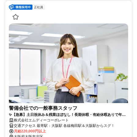
正社員
警備会社での一般事務スタッフ
✨【急募】土日祝休み＆残業ほぼなし！長期休暇・有給休暇ありで年間
休日は120日以上◯簡単なWord・Excel入力ができればOK！駅チカで通
株式会社エムディーコーポレート
勤楽々♪✨
交通アクセス 最寄駅：大阪駅 各線梅田駅＆大阪駅からスグ！
月給220,000円以上
大阪府大阪市北区