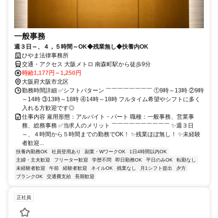
一般事務
週３日～、４，５時間～OK◆残業無し◆扶養内OK
ひやま法律事務所
交通・アクセス 大阪メトロ 南森町駅から徒歩9分
時給1,177円～1,250円
大阪府大阪市北区
勤務時間詳細 ✅シフトパターン ￣￣￣￣￣￣￣￣ ①9時～13時 ②9時
～14時 ③13時～18時 ④14時～18時 フルタイム希望やシフトに多く
入れる方歓迎です◎
仕事内容 雇用形態：アルバイト・パート 職種：一般事務、営業事
務、総務事務 ✅当求人のメリット ￣￣￣￣￣￣￣￣￣￣ ✨週３日
～、４時間から５時間までの勤務でOK！ ✨残業ほぼ無し！ ✨未経験
者歓迎...
扶養内勤務OK
社員登用あり
副業・WワークOK
1日4時間以内OK
主婦・主夫歓迎
フリーター歓迎
学歴不問
即日勤務OK
平日のみOK
転勤なし
未経験者歓迎
午前
経験者歓迎
ネイルOK
残業なし
月1シフト提出
夕方
ブランクOK
交通費支給
長期歓迎
正社員