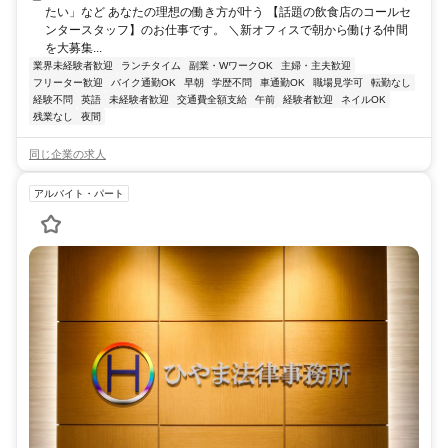
たい」など あなたの理想の働き方が叶う 【話題の飲食店のコールセ
ンタースタッフ】のお仕事です。 ＼新オフィスで朝から働ける仲間
を大募集...
業界未経験者歓迎
ランチタイム
副業・WワークOK
主婦・主夫歓迎
フリーター歓迎
バイク通勤OK
早朝
学歴不問
車通勤OK
職場見学可
転勤なし
経験不問
英語
未経験者歓迎
交通費全額支給
午前
経験者歓迎
ネイルOK
残業なし
夜間
同じ企業の求人
アルバイト・パート