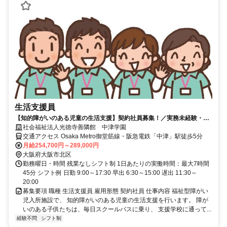
生活支援員
【知的障がいのある児童の生活支援】契約社員募集！／実務未経験・無
資格の方もOK／年齢不問
社会福祉法人光徳寺善隣館 中津学園
交通アクセス Osaka Metro御堂筋線・阪急電鉄「中津」駅徒歩5分
月給254,700円～289,000円
大阪府大阪市北区
勤務曜日・時間 残業なしシフト制 1日あたりの実働時間：最大7時間
45分 シフト例 日勤 9:00～17:30 早出 6:30～15:00 遅出 11:30～
20:00
募集要項 職種 生活支援員 雇用形態 契約社員 仕事内容 福祉型障がい
児入所施設で、 知的障がいのある児童の生活支援を行います。 障が
いのある子供たちは、毎日スクールバスに乗り、 支援学校に通って...
経験不問
シフト制