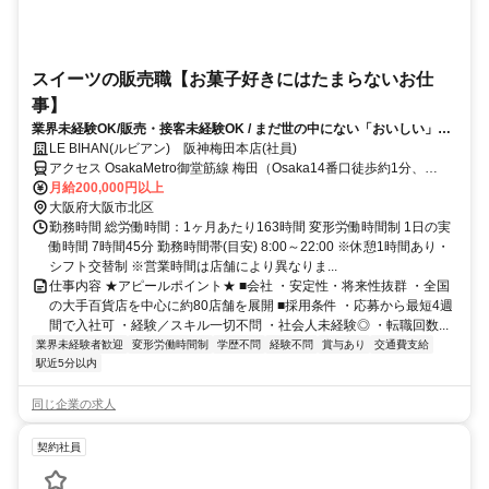
スイーツの販売職【お菓子好きにはたまらないお仕
事】
業界未経験OK/販売・接客未経験OK / まだ世の中にない「おいしい」
を、一緒につくりませんか？
LE BIHAN(ルビアン) 阪神梅田本店(社員)
アクセス OsakaMetro御堂筋線 梅田（Osaka14番口徒歩約1分、
OsakaMetro谷町線 東梅田3番口徒歩約2分、阪神本線 大阪梅田（阪神
月給200,000円以上
線）東出口徒歩約2分 各線梅田駅・大阪駅すぐ
大阪府大阪市北区
勤務時間 総労働時間：1ヶ月あたり163時間 変形労働時間制 1日の実
働時間 7時間45分 勤務時間帯(目安) 8:00～22:00 ※休憩1時間あり・
シフト交替制 ※営業時間は店舗により異なりま...
仕事内容 ★アピールポイント★ ■会社 ・安定性・将来性抜群 ・全国
の大手百貨店を中心に約80店舗を展開 ■採用条件 ・応募から最短4週
間で入社可 ・経験／スキル一切不問 ・社会人未経験◎ ・転職回数...
業界未経験者歓迎
変形労働時間制
学歴不問
経験不問
賞与あり
交通費支給
駅近5分以内
同じ企業の求人
契約社員