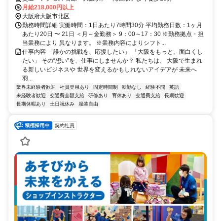
月給218,000円以上
大阪府大阪市北区
勤務時間詳細 実働時間：1日あたり7時間30分 平均勤務日数：1ヶ月
あたり20日 〜 21日 ＜月～金勤務＞ 9：00～17：30 ※勤務拠点・担
当業務により 異なります。 ※業務内容によりシフト...
仕事内容 「誰かの挑戦を、応援したい」 「大阪をもっと、面白くし
たい」 その“想い”を、仕事にしませんか？ 私たちは、 大阪で生まれ
る新しいビジネスや 世界を変えるかもしれないアイデアが 未来へ
羽...
業界未経験者歓迎
社員登用あり
固定時間制
転勤なし
経験不問
英語
未経験者歓迎
交通費全額支給
研修あり
育休あり
交通費支給
長期歓迎
長期休暇あり
土日祝休み
服装自由
契約社員