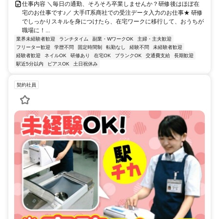
仕事内容 ＼毎日の通勤、そろそろ卒業しませんか？研修後はほぼ在
宅のお仕事です♪／ 大手IT系商社での受注データ入力のお仕事★ 研修
でしっかりスキルを身につけたら、在宅ワークに移行して、おうちが
職場に！...
業界未経験者歓迎
ランチタイム
副業・WワークOK
主婦・主夫歓迎
フリーター歓迎
学歴不問
固定時間制
転勤なし
経験不問
未経験者歓迎
経験者歓迎
ネイルOK
研修あり
在宅OK
ブランクOK
交通費支給
長期歓迎
駅近5分以内
ピアスOK
土日祝休み
契約社員