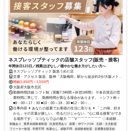
ネスプレッソブティックの店舗スタッフ(販売・接客)
年間休日123日／残業ほぼなし／穏やかな働き方がしたい方へ
ネスプレッソブティック 阪急うめだ店
交通・アクセス 阪急、阪神「大阪梅田」駅から徒歩約3分/大阪メトロ
御堂筋線「梅田」駅から徒歩約2分
時給1,450円～1,550円
大阪府大阪市北区
勤務時間詳細 シフト制（実働7.5時間＋休憩1時間） ※各百貨店の営
業時間に準じて、 勤務時間が異なる場合があります。 ＜シフト例＞
■9：00～17：30 ■10：00～18：30 ■12：30～...
仕事内容 ✦ あなたの提案でお客様の生活に彩りを ✦ 「この味、好き
かも」その言葉が嬉しい。 売るだけじゃない、“心に残る接客”ができ
る場所です。 ココならではの魅力 ￣￣V￣￣￣￣￣￣￣ ◇未経験...
制服あり
業界未経験者歓迎
社員登用あり
副業・WワークOK
主婦・主夫歓迎
フリーター歓迎
学歴不問
転勤なし
経験不問
未経験者歓迎
交通費全額支給