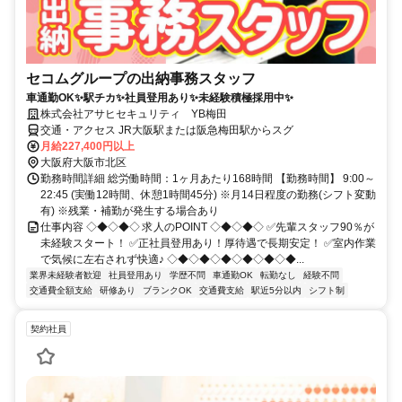
セコムグループの出納事務スタッフ
車通勤OK✨駅チカ✨社員登用あり✨未経験積極採用中✨
株式会社アサヒセキュリティ YB梅田
交通・アクセス JR大阪駅または阪急梅田駅からスグ
月給227,400円以上
大阪府大阪市北区
勤務時間詳細 総労働時間：1ヶ月あたり168時間 【勤務時間】 9:00～
22:45 (実働12時間、休憩1時間45分) ※月14日程度の勤務(シフト変動
有) ※残業・補勤が発生する場合あり
仕事内容 ◇◆◇◆◇ 求人のPOINT ◇◆◇◆◇ ✅先輩スタッフ90％が
未経験スタート！ ✅正社員登用あり！厚待遇で長期安定！ ✅室内作業
で気候に左右されず快適♪ ◇◆◇◆◇◆◇◆◇◆◇◆...
業界未経験者歓迎
社員登用あり
学歴不問
車通勤OK
転勤なし
経験不問
交通費全額支給
研修あり
ブランクOK
交通費支給
駅近5分以内
シフト制
契約社員