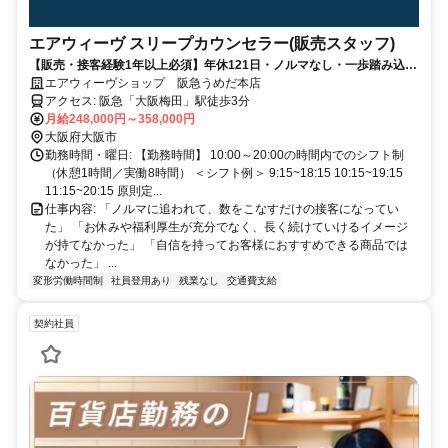
エアウィーヴ スリープカウンセラー(販売スタッフ)
【販売・接客経験1年以上必須】年休121日・ノルマなし・一歩踏み込ん
だ提案に挑戦するカウンセラー☆
エアウィーヴショップ 阪急うめだ本店
アクセス: 阪急「大阪梅田」駅徒歩3分
月給248,000円～358,000円
大阪府大阪市
勤務時間・曜日: 【勤務時間】 10:00～20:00の時間内でのシフト制
（休憩1時間／実働8時間） ＜シフト例＞ 9:15~18:15 10:15~19:15
11:15~20:15 原則定...
仕事内容: 「ノルマに追われて、数をこなすだけの接客になってい
た」 「お休みや福利厚生が充分でなく、長く続けていけるイメージ
が持てなかった」 「自信を持ってお客様におすすめできる商品では
なかった」 ...
変形労働時間制
社員登用あり
残業なし
交通費支給
契約社員