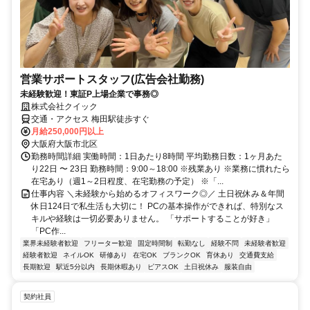
営業サポートスタッフ(広告会社勤務)
未経験歓迎！東証P上場企業で事務◎
株式会社クイック
交通・アクセス 梅田駅徒歩すぐ
月給250,000円以上
大阪府大阪市北区
勤務時間詳細 実働時間：1日あたり8時間 平均勤務日数：1ヶ月あた
り22日 〜 23日 勤務時間：9:00～18:00 ※残業あり ※業務に慣れたら
在宅あり（週1～2日程度、在宅勤務の予定） ※「...
仕事内容 ＼未経験から始めるオフィスワーク◎／ 土日祝休み＆年間
休日124日で私生活も大切に！ PCの基本操作ができれば、特別なス
キルや経験は一切必要ありません。 「サポートすることが好き」
「PC作...
業界未経験者歓迎
フリーター歓迎
固定時間制
転勤なし
経験不問
未経験者歓迎
経験者歓迎
ネイルOK
研修あり
在宅OK
ブランクOK
育休あり
交通費支給
長期歓迎
駅近5分以内
長期休暇あり
ピアスOK
土日祝休み
服装自由
契約社員