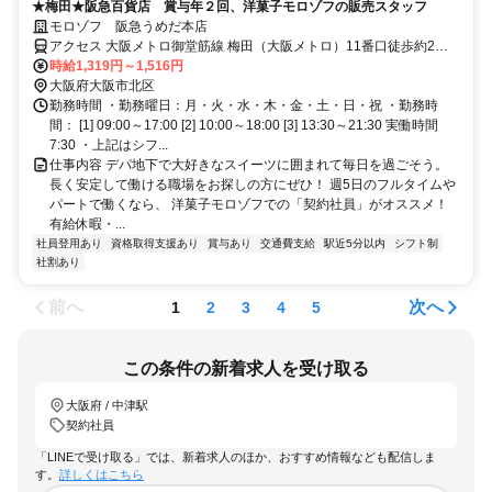
★梅田★阪急百貨店 賞与年２回、洋菓子モロゾフの販売スタッフ
モロゾフ 阪急うめだ本店
アクセス 大阪メトロ御堂筋線 梅田（大阪メトロ）11番口徒歩約2
分、大阪メトロ谷町線 東梅田1番口徒歩約2分、阪神本線 梅田（阪神
時給1,319円～1,516円
線）東出口徒歩約3分
大阪府大阪市北区
勤務時間 ・勤務曜日：月・火・水・木・金・土・日・祝 ・勤務時
間： [1] 09:00～17:00 [2] 10:00～18:00 [3] 13:30～21:30 実働時間
7:30 ・上記はシフ...
仕事内容 デパ地下で大好きなスイーツに囲まれて毎日を過ごそう。
長く安定して働ける職場をお探しの方にぜひ！ 週5日のフルタイムや
パートで働くなら、 洋菓子モロゾフでの「契約社員」がオススメ！
有給休暇・...
社員登用あり
資格取得支援あり
賞与あり
交通費支給
駅近5分以内
シフト制
社割あり
前へ
次へ
1
2
3
4
5
この条件の新着求人を受け取る
大阪府 / 中津駅
契約社員
「LINEで受け取る」では、新着求人のほか、おすすめ情報なども配信しま
す。
詳しくはこちら