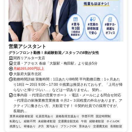
営業アシスタント
グランフロント勤務！未経験歓迎／スタッフの8割が女性
関西リアルター支店
交通・アクセス 各線「大阪駅・梅田駅」より徒歩5分
月給265,000円以上
大阪府大阪市北区
勤務時間詳細 実働時間：1日あたり8時間 平均勤務日数：1ヶ月あた
り18日 〜 20日 9:00～17:00 ※残業は推奨されておらず、「上司が帰
らないと帰りづらい…」などは一切ありません。 契約...
仕事内容 ・代理店の営業サポート ・電話・メールによる問合せ対応
・代理店の保険業務営業推進 ※月2～３回程度の外出があります。ア
クティブに働きたい方、大歓迎です！ ※契約社員での採用ですが、
長期的...
業界未経験者歓迎
社員登用あり
資格取得支援あり
学歴不問
固定時間制
転勤なし
経験不問
未経験者歓迎
交通費全額支給
午前
経験者歓迎
ネイルOK
残業なし
研修あり
夕方
賞与あり
ブランクOK
育休あり
交通費支給
長期歓迎