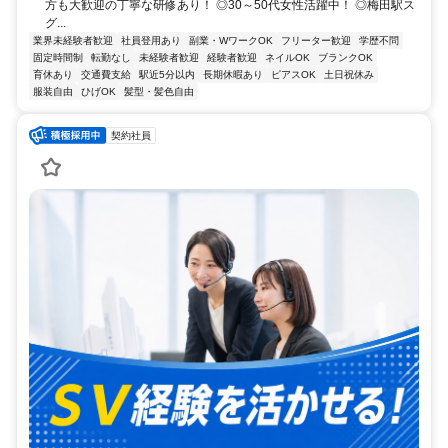
方も大歓迎の丁寧な研修あり！ ◎30～50代女性活躍中！ ◎梅田駅ス
グ...
業界未経験者歓迎
社員登用あり
副業・WワークOK
フリーター歓迎
学歴不問
固定時間制
転勤なし
未経験者歓迎
経験者歓迎
ネイルOK
ブランクOK
育休あり
交通費支給
駅近5分以内
長期休暇あり
ピアスOK
土日祝休み
服装自由
ひげOK
髪型・髪色自由
契約社員