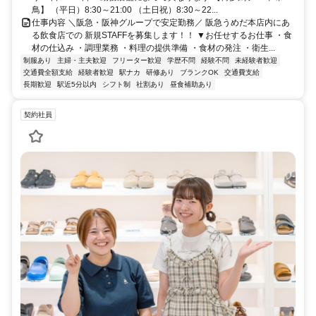
鳥】 （平日）8:30～21:00 （土日祝）8:30～22...
仕事内容 ＼阪急・阪神グループで安定勤務／ 阪急うめだ本店内にあ
る飲食店での 新規STAFFを募集します！！ ▼お任せするお仕事 ・食
材の仕込み ・調理業務 ・料理の提供準備 ・食材の発注 ・衛生...
制服あり
主婦・主夫歓迎
フリーター歓迎
学歴不問
経験不問
未経験者歓迎
交通費全額支給
経験者歓迎
駅ナカ
研修あり
ブランクOK
交通費支給
長期歓迎
駅近5分以内
シフト制
社割あり
昼食補助あり
契約社員