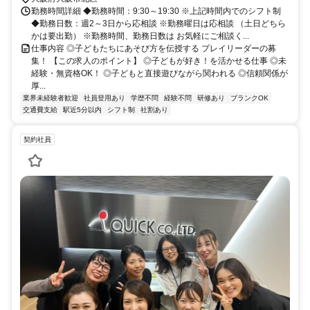
勤務時間詳細 ◆勤務時間：9:30～19:30 ※上記時間内でのシフト制
◆勤務日数：週2～3日から応相談 ※勤務曜日は応相談 （土日どちら
かは要出勤） ※勤務時間、勤務日数は お気軽にご相談く...
仕事内容 ◎子どもたちにあそび方を伝授する プレイリーダーの募
集！ 【この求人のポイント】 ◎子どもが好き！を活かせる仕事 ◎未
経験・無資格OK！ ◎子どもと直接遊びながら関われる ◎信頼関係が
厚...
業界未経験者歓迎
社員登用あり
学歴不問
経験不問
研修あり
ブランクOK
交通費支給
駅近5分以内
シフト制
社割あり
契約社員