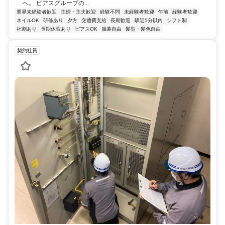
へ。 ピアスグループの...
業界未経験者歓迎
主婦・主夫歓迎
経験不問
未経験者歓迎
午前
経験者歓迎
ネイルOK
研修あり
夕方
交通費支給
長期歓迎
駅近5分以内
シフト制
社割あり
長期休暇あり
ピアスOK
服装自由
髪型・髪色自由
契約社員