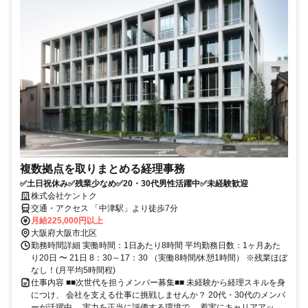
複数拠点を取りまとめる経理事務
✅土日祝休み✅残業少なめ✅20・30代男性活躍中✅未経験歓迎
株式会社ケントク
交通・アクセス 「中津駅」より徒歩7分
月給225,000円以上
大阪府大阪市北区
勤務時間詳細 実働時間：1日あたり8時間 平均勤務日数：1ヶ月あた
り20日 〜 21日 8：30～17：30 （実働8時間/休憩1時間） ※残業ほぼ
なし！(月平均5時間程)
仕事内容 ■■次世代を担うメンバー募集■■ 未経験から経理スキルを身
につけ、 会社を支える仕事に挑戦しませんか？ 20代・30代のメンバ
ーが活躍中。 実力を正当に評価する環境で、 着実にキャリアアッ...