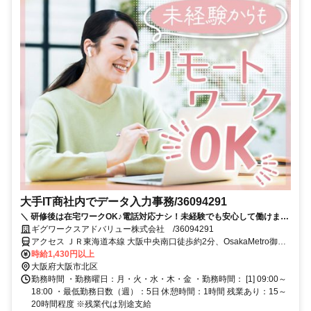
大手IT商社内でデータ入力事務/36094291
＼ 研修後は在宅ワークOK♪電話対応ナシ！未経験でも安心して働けます
◎／もくもくデータ入力で時給1,430円！＊梅田駅チカ徒歩2分＊土日祝
ギグワークスアドバリュー株式会社 /36094291
休み！ネイル・ピアスOK☆週払い対応あり★【20～30代未経験から活
アクセス ＪＲ東海道本線 大阪中央南口徒歩約2分、OsakaMetro御堂
躍中★】
筋線 梅田（Osaka3-B口徒歩約3分、OsakaMetro谷町線 東梅田1番口
時給1,430円以上
徒歩約6分 大阪駅 徒歩5分／梅田駅 徒歩4分／東梅田駅 徒歩2分／西
大阪府大阪市北区
梅田駅 徒歩10分／大阪梅田駅 徒歩5分
勤務時間 ・勤務曜日：月・火・水・木・金 ・勤務時間： [1] 09:00～
18:00 ・最低勤務日数（週）：5日 休憩時間：1時間 残業あり：15～
20時間程度 ※残業代は別途支給