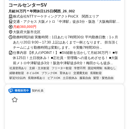
コールセンターSV
月給36万円＊年間休日125日/関西_26_002
株式会社NTTマーケティングアクトProCX 関西エリア
交通・アクセス 大阪メトロ「中津駅」徒歩3分・阪急「大阪梅田駅」
徒歩10分
月給360,000円
大阪府大阪市北区
勤務時間詳細 実働時間：1日あたり7時間30分 平均勤務日数：1ヶ月
あたり20日 9:00～17:30 上記はあくまで一例となります。 担当頂く
チームにより勤務時間は変動します。 ※実働7時間30分...
仕事内容 【求人のPOINT！】 ■SV経験を活かして月給36万円！ ■年
休125日！土日祝休み！ ■正社員・管理職への道もめざせる！ ■大阪
前メトロ中津駅徒歩3分！阪急中津駅徒歩8分！梅田からも徒歩...
社員登用あり
主婦・主夫歓迎
フリーター歓迎
学歴不問
固定時間制
転勤なし
経験者歓迎
ネイルOK
ブランクOK
育休あり
交通費支給
長期歓迎
駅近5分以内
長期休暇あり
ピアスOK
土日祝休み
服装自由
髪型・髪色自由
契約社員