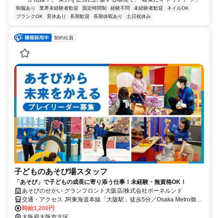
制服あり
業界未経験者歓迎
固定時間制
経験不問
未経験者歓迎
ネイルOK
ブランクOK
育休あり
長期歓迎
長期休暇あり
土日祝休み
契約社員
子どものあそび場スタッフ
「あそび」で子どもの成長に寄り添う仕事！未経験・無資格OK！
あそびのせかい グランフロント大阪店/株式会社ボーネルンド
交通・アクセス JR東海道本線「大阪駅」徒歩5分／Osaka Metro御堂
筋線「梅田駅」徒歩5分
時給1,200円
大阪府大阪市北区