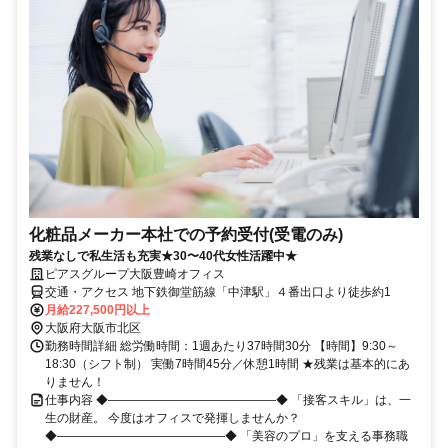
化粧品メーカー本社での予約受付(受電のみ)
残業なしで私生活も充実★30〜40代女性活躍中★
ピアスグループ大阪豊崎オフィス
交通・アクセス 地下鉄御堂筋線「中津駅」４番出口より徒歩約1
月給227,500円以上
大阪府大阪市北区
勤務時間詳細 総労働時間：1週あたり37時間30分 【時間】9:30～
18:30（シフト制） 実働7時間45分／休憩1時間 ★残業は基本的にあ
りません！
仕事内容 ◆――――――――――――――◆ 「接客スキル」は、一
生の財産。 今度はオフィスで発揮しませんか？
◆――――――――――――――◆ 「美容のプロ」を支える事務職