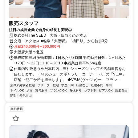
販売スタッフ
注目の成長企業で自身の成長も実現◎
株式会社The SEED 大阪・阪急うめだ本店
交通・アクセス ■各線「大阪駅」「梅田駅」から徒歩3分
月給240,000円～300,000円
大阪府大阪市北区
勤務時間詳細 実働時間：1日あたり8時間 平均勤務日数：1ヶ月あた
り20日 〜 22日 11:10～20:10 ◆残業は月平均5h程度
仕事内容 阪急うめだ本店内、当社シューズショップの店舗運営をお
任せします。 ・4Fのシューズギャラリーコーナー ・8Fの「VEJA」
店舗 上記二か所を担当します。 ◆VEJA(ヴェジャ)━… フラン...
業界未経験者歓迎
フリーター歓迎
学歴不問
転勤なし
経験不問
午前
ネイルOK
夕方
賞与あり
ブランクOK
育休あり
シフト制
ピアスOK
服装自由
髪型・髪色自由
契約社員