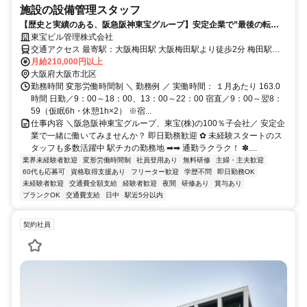
施設の設備管理スタッフ
【歴史と実績のある、阪急阪神東宝グループ】安定企業で”最後の転
職”に。 長く働ける環境と待遇をご用意しています。
東宝ビル管理株式会社
交通アクセス 最寄駅：大阪梅田駅 大阪梅田駅より徒歩2分 梅田駅よ
り徒歩3分 東梅田駅より徒歩4分 ＊駅チカでアクセス抜群！ ＊他、大
月給210,000円以上
阪市内や神戸市内の事業所で働いていただく場合もございます。 居
大阪府大阪市北区
住地等は考慮いたしますのでお気軽にご相談ください！
勤務時間 変形労働時間制 ＼ 勤務例 ／ 実働時間： １月あたり 163.0
時間 日勤／9：00～18：00、13：00～22：00 宿直／9：00～翌8：
59（仮眠6h・休憩1h×2） ※宿...
仕事内容 ＼阪急阪神東宝グループ、東宝(株)の100％子会社／ 安定企
業で一緒に働いてみませんか？ 即日勤務歓迎 ✿ 未経験スタートのス
タッフも多数活躍中 駅チカの勤務地 ➡➡ 通勤ラクラク！ ✽....
業界未経験者歓迎
変形労働時間制
社員登用あり
無料研修
主婦・主夫歓迎
60代も応募可
資格取得支援あり
フリーター歓迎
学歴不問
即日勤務OK
未経験者歓迎
交通費全額支給
経験者歓迎
夜間
研修あり
賞与あり
ブランクOK
交通費支給
日中
駅近5分以内
契約社員