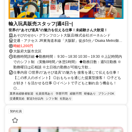
輸入玩具販売スタッフ|週4日~|
世界の“あそび道具”の魅力を伝える仕事！未経験さん大歓迎！
あそびのせかい グランフロント大阪店/株式会社ボーネルンド
交通・アクセス JR東海道本線「大阪駅」徒歩5分／Osaka Metro御堂
筋線「梅田駅」徒歩5分
時給1,200円
大阪府大阪市北区
勤務時間詳細 ◆勤務時間： 9:30～18:30 10:30～19:30 ※上記時間内
でのシフト制 （実働8時間／休憩1時間） ◆勤務日数：週5日勤務 ※
勤務曜日は応相談 ※土日祝の勤務が可能な方歓...
仕事内容 ◎世界の“あそび道具”の魅力を 接客を通じて伝える仕事！
【この求人のポイント】 ◎おもちゃを通じた提案型接客！ ◎子ども
が好き！を活かせる仕事 ◎イベントで子どもと触れ合う機会も！
◎...
業界未経験者歓迎
社員登用あり
学歴不問
経験不問
研修あり
ブランクOK
交通費支給
駅近5分以内
シフト制
社割あり
契約社員