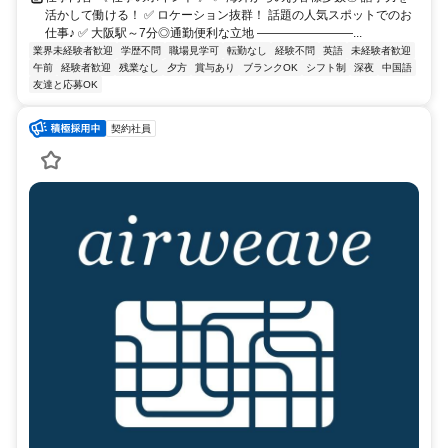
活かして働ける！ ✅ ロケーション抜群！ 話題の人気スポットでのお
仕事♪ ✅ 大阪駅～7分◎通勤便利な立地 ――――――――...
業界未経験者歓迎
学歴不問
職場見学可
転勤なし
経験不問
英語
未経験者歓迎
午前
経験者歓迎
残業なし
夕方
賞与あり
ブランクOK
シフト制
深夜
中国語
友達と応募OK
契約社員