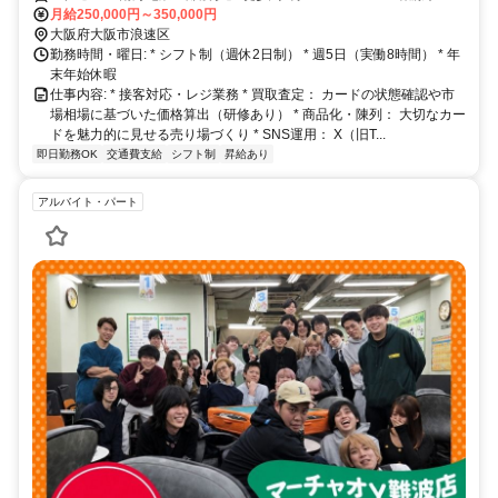
美須町駅」 徒歩約5分 * Osaka Metro 御堂筋線「なんば駅」 徒歩約10
月給250,000円～350,000円
分 * 近鉄難波線「大阪難波駅」 徒歩約12分
大阪府大阪市浪速区
勤務時間・曜日: * シフト制（週休2日制） * 週5日（実働8時間） * 年
末年始休暇
仕事内容: * 接客対応・レジ業務 * 買取査定： カードの状態確認や市
場相場に基づいた価格算出（研修あり） * 商品化・陳列： 大切なカー
ドを魅力的に見せる売り場づくり * SNS運用： X（旧T...
即日勤務OK
交通費支給
シフト制
昇給あり
アルバイト・パート