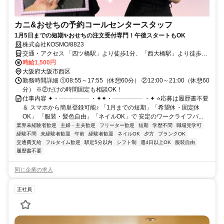
カニ&おせちの予約コールセンタースタッフ
1月5日までの短期✨おせちの注文受付専門！午後スタートもOK
株式会社KOSMO/8823
交通・アクセス 「四ツ橋駅」より徒歩1分、「西大橋駅」より徒歩3
分、「心斎橋駅」より徒歩5分
時給1,500円
大阪府大阪市西区
勤務時間詳細 ①08:55～17:55（休憩60分） ②12:00～21:00（休憩60
分） ※②だけの時間固定も相談OK！
仕事内容 ✦・┈┈┈┈┈ ・✦✦・┈┈┈┈┈ ・✦ ⭐応募は履歴書不要
＆ スマホから簡単登録可能♪ 「1月までの短期」「希望休・固定休
OK」 「服装・髪色自由」「ネイルOK」で 安定のワークライフバ...
業界未経験者歓迎
主婦・主夫歓迎
フリーター歓迎
短期
学歴不問
職場見学可
経験不問
未経験者歓迎
午前
経験者歓迎
ネイルOK
夕方
ブランクOK
交通費支給
フルタイム歓迎
駅近5分以内
シフト制
週4日以上OK
服装自由
履歴書不要
同じ企業の求人
正社員