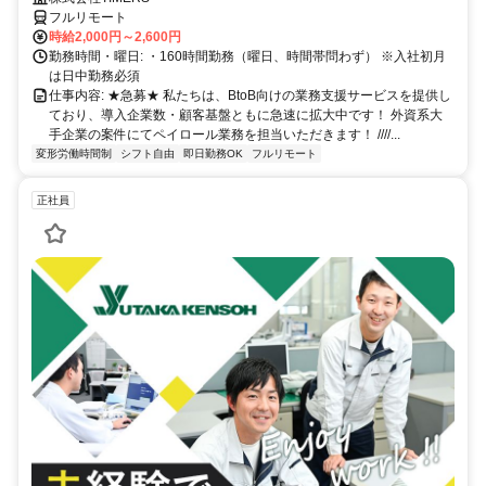
フルリモート
時給2,000円～2,600円
勤務時間・曜日: ・160時間勤務（曜日、時間帯問わず） ※入社初月
は日中勤務必須
仕事内容: ★急募★ 私たちは、BtoB向けの業務支援サービスを提供し
ており、導入企業数・顧客基盤ともに急速に拡大中です！ 外資系大
手企業の案件にてペイロール業務を担当いただきます！ ////...
変形労働時間制
シフト自由
即日勤務OK
フルリモート
正社員