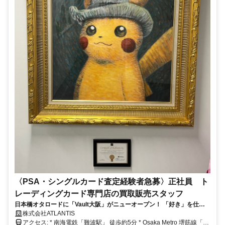
〈PSA・シングルカード査定経験者急募〉正社員 ト
レーディングカード専門店の買取販売スタッフ
日本橋オタロードに「Vault大阪」がニューオープン！ 「好き」を仕事
に、自分らしいスタイルで。オープンからありがたいことに業績好調の
株式会社ATLANTIS
ため追加募集！
アクセス: * 南海電鉄「難波駅」 徒歩約5分 * Osaka Metro 堺筋線「恵