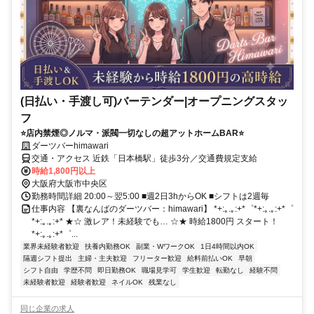
(日払い・手渡し可)バーテンダー|オープニングスタッ
フ
⭐店内禁煙◎ノルマ・派閥一切なしの超アットホームBAR⭐
ダーツバーhimawari
交通・アクセス 近鉄「日本橋駅」徒歩3分／交通費規定支給
時給1,800円以上
大阪府大阪市中央区
勤務時間詳細 20:00～翌5:00 ■週2日3hからOK ■シフトは2週毎
仕事内容 【裏なんばのダーツバー：himawari】 *+:｡.｡:+*゜*+:｡.｡:+*゜
*+:｡.｡:+* ★☆ 激レア！未経験でも… ☆★ 時給1800円 スタート！
*+:｡.｡:+*゜...
業界未経験者歓迎
扶養内勤務OK
副業・WワークOK
1日4時間以内OK
隔週シフト提出
主婦・主夫歓迎
フリーター歓迎
給料前払いOK
早朝
シフト自由
学歴不問
即日勤務OK
職場見学可
学生歓迎
転勤なし
経験不問
未経験者歓迎
経験者歓迎
ネイルOK
残業なし
同じ企業の求人