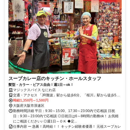
スープカレー店のキッチン・ホールスタッフ
髪型・カラー・ピアス自由！週1日～ok！
マジックスパイス なにわ店
交通・アクセス 「JR難波」駅から徒歩6分、「桜川」駅から徒歩5
分、地下鉄「なんば」駅から徒歩10分
時給1,350円～1,500円
大阪府大阪市浪速区
勤務時間詳細 平日：9:30～15:00、17:30～23:00内で応相談 日祝
日：9:30～23:00内で応相談 ◎日祝日は6～8時間の勤務ok！ お気軽
にご相談ください♪ ◎週1日～ＯＫ ◆定...
仕事内容 ー 急募！高時給！！ キッチン経験者優遇！ 元祖スープカレ