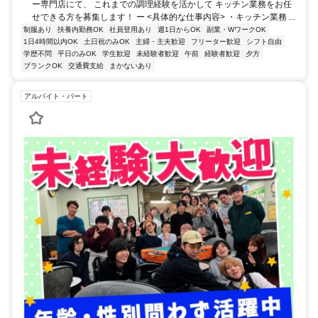
ー専門店にて、 これまでの調理経験を活かして キッチン業務をお任
せできる方を募集します！ ー <具体的な仕事内容> ・キッチン業務 ...
制服あり
扶養内勤務OK
社員登用あり
週1日からOK
副業・WワークOK
1日4時間以内OK
土日祝のみOK
主婦・主夫歓迎
フリーター歓迎
シフト自由
学歴不問
平日のみOK
学生歓迎
未経験者歓迎
午前
経験者歓迎
夕方
ブランクOK
交通費支給
まかないあり
アルバイト・パート