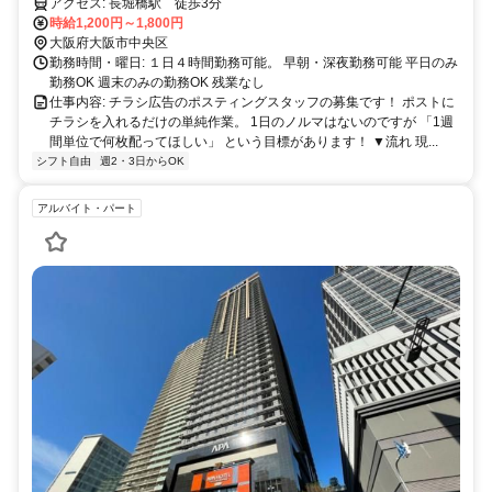
アクセス: 長堀橋駅 徒歩3分
時給1,200円～1,800円
大阪府大阪市中央区
勤務時間・曜日: １日４時間勤務可能。 早朝・深夜勤務可能 平日のみ
勤務OK 週末のみの勤務OK 残業なし
仕事内容: チラシ広告のポスティングスタッフの募集です！ ポストに
チラシを入れるだけの単純作業。 1日のノルマはないのですが 「1週
間単位で何枚配ってほしい」 という目標があります！ ▼流れ 現...
シフト自由
週2・3日からOK
アルバイト・パート