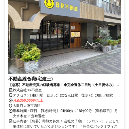
不動産総合職(宅建士)
【急募】不動産売買の経験者募集！◆完全週休二日制（土日祝休み）残
業なし◆月給35万円〜＋ボーナス年2回
株式会社8R不動産
アクセス: (1)桜川駅 徒歩5分 (2)なんば駅 徒歩7分 (3)四ツ橋駅 徒
歩7分 (4)大阪難波駅 徒歩8分 (5)西大橋駅 徒歩8分 複数路線・複数
月給350,000円以上
駅から徒歩すぐの通勤便利なオフィスです。
大阪府大阪市西区
勤務時間・曜日: 【勤務時間】 9時00分～18時00分 【勤務曜日】 月
火水木金 ※定時退社
仕事内容: 【急募】即戦力募集！ 会社の「窓口（フロント）」として
主体的に動いていただくポジションです！ 「完全なバックオフィス