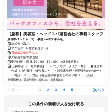
【急募】美容室・ヘッドスパ運営会社の事務スタッフ
成長中ベンチャーで、事務＋αのスキルを。
株式会社ZtoA
アクセス: JR難波駅徒歩5分
月給220,000円以上
大阪府大阪市浪速区
勤務時間・曜日: 10：00～19：00（内休憩1時間）
仕事内容: 【一般事務職】 ・PCによるデータ入力・集計 ・各種資料
作成（社内資料・報告書など） ・領収書整理・経理業務のサポート
・電話・メール対応（各店舗や取引先とのやり取り） ・受発...
即日勤務OK
固定時間制
残業なし
交通費支給
前へ
次へ
1
2
3
4
5
この条件の新着求人を受け取る