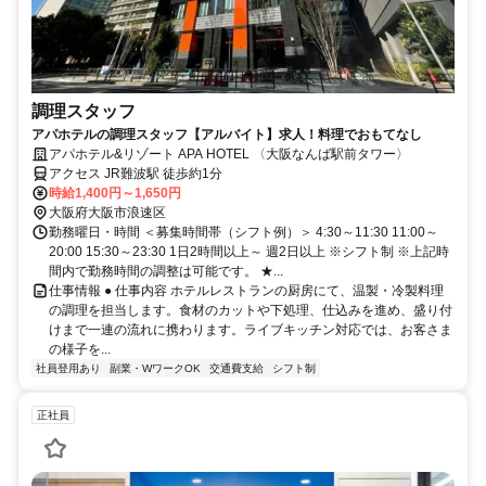
調理スタッフ
アパホテルの調理スタッフ【アルバイト】求人！料理でおもてなし
アパホテル&リゾート APA HOTEL 〈大阪なんば駅前タワー〉
アクセス JR難波駅 徒歩約1分
時給1,400円～1,650円
大阪府大阪市浪速区
勤務曜日・時間 ＜募集時間帯（シフト例）＞ 4:30～11:30 11:00～
20:00 15:30～23:30 1日2時間以上～ 週2日以上 ※シフト制 ※上記時
間内で勤務時間の調整は可能です。 ★...
仕事情報 ● 仕事内容 ホテルレストランの厨房にて、温製・冷製料理
の調理を担当します。食材のカットや下処理、仕込みを進め、盛り付
けまで一連の流れに携わります。ライブキッチン対応では、お客さま
の様子を...
社員登用あり
副業・WワークOK
交通費支給
シフト制
正社員