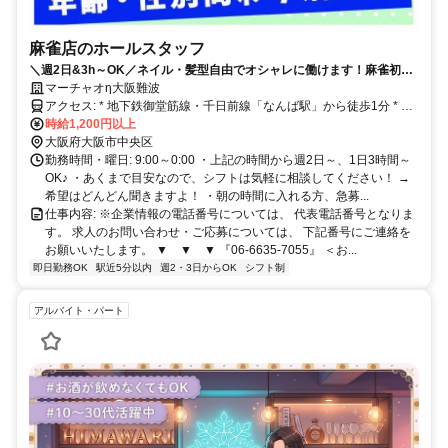
麻雀店のホールスタッフ
＼週2日&3h～OK／ネイル・髪型自由でオシャレに働けます！麻雀初心
者も大歓迎！
マーチャオη大阪難波
アクセス: * 地下鉄御堂筋線・千日前線「なんば駅」から徒歩1分 * 近
鉄「難波駅」から徒歩3分 * 南海「難波駅」から徒歩4分
時給1,200円以上
大阪府大阪市中央区
勤務時間・曜日: 9:00～0:00 ・上記の時間から週2日～、1日3時間～
OK♪ ・あくまで目安なので、シフトは気軽に相談してください！ →
希望はどんどん聞きますよ！ ・朝の時間に入れる方、急募...
仕事内容: ※企業情報の電話番号については、 代表電話番号となりま
す。 求人のお問い合わせ・ご応募については、 下記番号にご連絡を
お願いいたします。 ▼ ▼ ▼ 『06-6635-7055』 ＜お...
即日勤務OK
駅近5分以内
週2・3日からOK
シフト制
アルバイト・パート