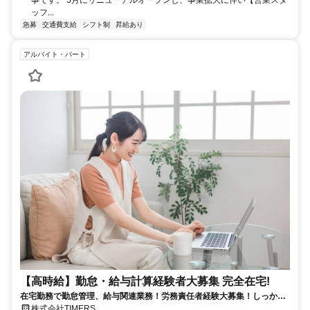
ッフ...
急募
交通費支給
シフト制
昇給あり
アルバイト・パート
【高時給】勤怠・給与計算経験者大募集 完全在宅!
在宅勤務で勤怠管理、給与関連業務！労務責任者経験大募集！しっかり
稼ぎたい方、注目！
株式会社TIMERS