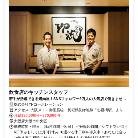
飲食店のキッチンスタッフ
若手が活躍できる焼肉屋！SNSフォロワー3万人の人気店で働きません
か？
株式会社YPコーポレーション
アクセス: 大阪メトロ御堂筋線・長堀鶴見緑地線「心斎橋駅」より徒
歩1分 大阪メトロ四つ橋線「四ツ橋駅」より徒歩3分
月給330,000円～370,000円
大阪府大阪市中央区
勤務時間・曜日: 【勤務時間・休日】 ✅実働10時間／シフト制 ✅◎月
6日休みもしくは月8日休み ★選べる休日制を導入中！あなたに合っ
た働き方ご相談ください。 ※月8日休みの場合は月給31万...