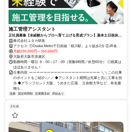
施工管理アシスタント
正社員募集【未経験からプロへ育て上げる育成プラン】基本土日祝休み
／残業ほぼナシで効率よく業務／昇給・賞与21期連続支給
株式会社ユタカ研装
アクセス: ①Osaka Metro千日前線「桜川駅」より徒歩2分 ②JR各線
「難波駅」より徒歩7分 ③Osaka Metro各線「なんば駅」より徒歩8分
月給200,000円～350,000円
④阪神なんば線「桜川駅」より徒歩10分
大阪府大阪市浪速区
勤務時間・曜日: 8：00～17：00（実働8時間／休憩60分） ◎残業は
ほぼありません！
仕事内容: ーーーーーーーーーーーーーーーーーーーー ＼＼この仕事
のポイントをご紹介♪／／ ◆アシスタント期間は先輩と共に工事を担
当 ◆グランフロント大阪、うめきた広場、 立命館大学など、有名建
物も...
急募
固定時間制
交通費支給
昇給あり
正社員