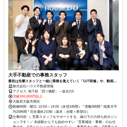
大手不動産での事務スタッフ
最初は先輩スタッフと一緒に業務を覚えていく「OJT研修」や、動画マ
ニュアルも完備。PC入力に自信がない方も、簡単な操作からスタートで
株式会社ハウス不動産情報
きるのでご安心ください。
アクセス: 地下鉄「四ツ橋駅」～徒歩2分
月給300,000円以上
大阪府大阪市西区
勤務時間・曜日: 10:00～19:00（休憩1時間） * 実働8時間 * 残業月平
均20時間 * 完全週休2日制（基本：水曜＋希望日）
仕事内容: ＼ 営業スタッフをサポートする、縁の下の力持ち的ポジシ
ョンです！／ 未経験からでも始めやすい「営業補佐・事務」のお仕
事です。 5月にリニューアルオープンし、事業拡大に伴い【営業スタ