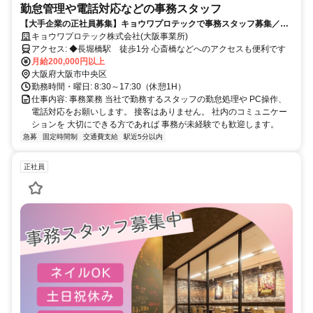
勤怠管理や電話対応などの事務スタッフ
【大手企業の正社員募集】キョウワプロテックで事務スタッフ募集／未
経験からキャリアアップが叶う／駅と1分で通勤も快適
キョウワプロテック株式会社(大阪事業所)
アクセス: ◆長堀橋駅 徒歩1分 心斎橋などへのアクセスも便利です
月給200,000円以上
大阪府大阪市中央区
勤務時間・曜日: 8:30～17:30（休憩1H）
仕事内容: 事務業務 当社で勤務するスタッフの勤怠処理や PC操作、
電話対応をお願いします。 接客はありません。 社内のコミュニケー
ションを 大切にできる方であれば 事務が未経験でも歓迎します。
急募
固定時間制
交通費支給
駅近5分以内
正社員