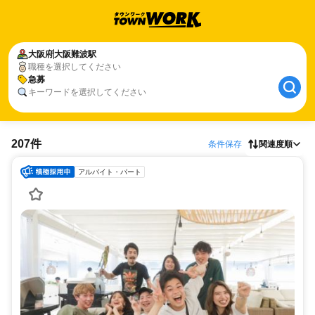
大阪府
大阪難波駅
職種を選択してください
急募
キーワードを選択してください
207件
条件保存
関連度順
アルバイト・パート