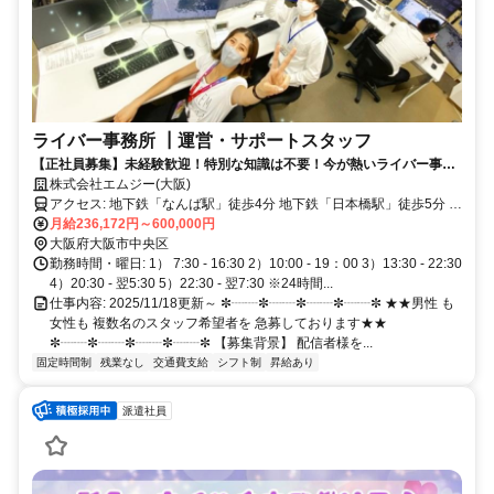
ライバー事務所 ┃運営・サポートスタッフ
【正社員募集】未経験歓迎！特別な知識は不要！今が熱いライバー事務
所での運営サポート！若手の女性が活 躍中！年間休日120日
株式会社エムジー(大阪)
アクセス: 地下鉄「なんば駅」徒歩4分 地下鉄「日本橋駅」徒歩5分 地
下鉄「心斎橋駅」徒歩8分 近鉄・阪神「大阪難波駅」徒歩6分 近鉄
月給236,172円～600,000円
「近鉄日本橋駅」徒歩6分
大阪府大阪市中央区
勤務時間・曜日: 1） 7:30 - 16:30 2）10:00 - 19：00 3）13:30 - 22:30
4）20:30 - 翌5:30 5）22:30 - 翌7:30 ※24時間...
仕事内容: 2025/11/18更新～ ✼┈┈✼┈┈✼┈┈✼┈┈✼ ★★男性 も
女性も 複数名のスタッフ希望者を 急募しております★★
✼┈┈✼┈┈✼┈┈✼┈┈✼ 【募集背景】 配信者様を...
固定時間制
残業なし
交通費支給
シフト制
昇給あり
派遣社員