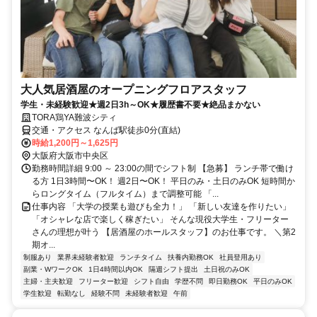
大人気居酒屋のオープニングフロアスタッフ
学生・未経験歓迎★週2日3h～OK★履歴書不要★絶品まかない
TORA鶏YA難波シティ
交通・アクセス なんば駅徒歩0分(直結)
時給1,200円～1,625円
大阪府大阪市中央区
勤務時間詳細 9:00 ～ 23:00の間でシフト制 【急募】 ランチ帯で働け
る方 1日3時間〜OK！ 週2日〜OK！ 平日のみ・土日のみOK 短時間か
らロングタイム（フルタイム）まで調整可能 「...
仕事内容 「大学の授業も遊びも全力！」 「新しい友達を作りたい」
「オシャレな店で楽しく稼ぎたい」 そんな現役大学生・フリーター
さんの理想が叶う 【居酒屋のホールスタッフ】のお仕事です。 ＼第2
期オ...
制服あり
業界未経験者歓迎
ランチタイム
扶養内勤務OK
社員登用あり
副業・WワークOK
1日4時間以内OK
隔週シフト提出
土日祝のみOK
主婦・主夫歓迎
フリーター歓迎
シフト自由
学歴不問
即日勤務OK
平日のみOK
学生歓迎
転勤なし
経験不問
未経験者歓迎
午前