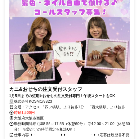
カニ&おせちの注文受付スタッフ
1月5日までの短期✨おせちの注文受付専門！午後スタートもOK
株式会社KOSMO/8823
交通・アクセス 「四ツ橋駅」より徒歩1分、「西大橋駅」より徒歩3
分、「心斎橋駅」より徒歩5分
時給1,500円
大阪府大阪市西区
勤務時間詳細 ①08:55～17:55（休憩60分） ②12:00～21:00（休憩60
分） ※②だけの時間固定も相談OK！
仕事内容 ✦・┈┈┈┈┈ ・✦✦・┈┈┈┈┈ ・✦ ⭐応募は履歴書不要