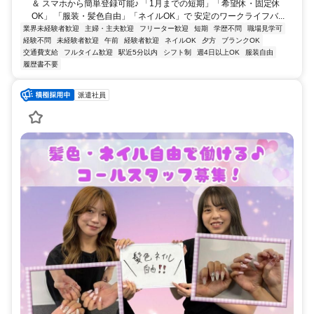
＆ スマホから簡単登録可能♪ 「1月までの短期」「希望休・固定休
OK」 「服装・髪色自由」「ネイルOK」で 安定のワークライフバ...
業界未経験者歓迎
主婦・主夫歓迎
フリーター歓迎
短期
学歴不問
職場見学可
経験不問
未経験者歓迎
午前
経験者歓迎
ネイルOK
夕方
ブランクOK
交通費支給
フルタイム歓迎
駅近5分以内
シフト制
週4日以上OK
服装自由
履歴書不要
派遣社員