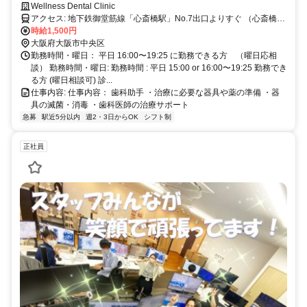
Wellness Dental Clinic
アクセス: 地下鉄御堂筋線「心斎橋駅」No.7出口よりすぐ （心斎橋大
丸店向かい・OPA隣・アクタス上）
時給1,500円
大阪府大阪市中央区
勤務時間・曜日： 平日 16:00〜19:25 に勤務できる方 （曜日応相
談） 勤務時間・曜日: 勤務時間 : 平日 15:00 or 16:00〜19:25 勤務でき
る方 (曜日相談可) ​診...
仕事内容: 仕事内容： 歯科助手 ・治療に必要な器具や薬の準備 ・器
具の滅菌・消毒 ・歯科医師の治療サポート
急募
駅近5分以内
週2・3日からOK
シフト制
正社員