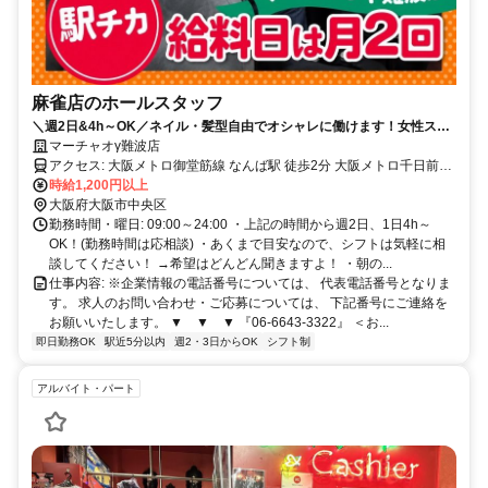
麻雀店のホールスタッフ
＼週2日&4h～OK／ネイル・髪型自由でオシャレに働けます！女性スタ
ッフ多数活躍中！
マーチャオγ難波店
アクセス: 大阪メトロ御堂筋線 なんば駅 徒歩2分 大阪メトロ千日前線
なんば駅 徒歩2分 南海本線 難波駅 徒歩5分
時給1,200円以上
大阪府大阪市中央区
勤務時間・曜日: 09:00～24:00 ・上記の時間から週2日、1日4h～
OK！(勤務時間は応相談) ・あくまで目安なので、シフトは気軽に相
談してください！ →希望はどんどん聞きますよ！ ・朝の...
仕事内容: ※企業情報の電話番号については、 代表電話番号となりま
す。 求人のお問い合わせ・ご応募については、 下記番号にご連絡を
お願いいたします。 ▼ ▼ ▼ 『06-6643-3322』 ＜お...
即日勤務OK
駅近5分以内
週2・3日からOK
シフト制
アルバイト・パート