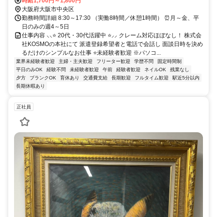
時給1,700円～1,800円
大阪府大阪市中央区
勤務時間詳細 8:30～17:30 （実働8時間／休憩1時間） ⏰月～金、平
日のみの週4～5日
仕事内容 ⸜⸜⭐ 20代・30代活躍中 ⭐⸝⸝ クレーム対応ほぼなし！ 株式会
社KOSMOの本社にて 派遣登録希望者と電話で会話し 面談日時を決め
るだけのシンプルなお仕事 ⭐未経験者歓迎 ※パソコ...
業界未経験者歓迎
主婦・主夫歓迎
フリーター歓迎
学歴不問
固定時間制
平日のみOK
経験不問
未経験者歓迎
午前
経験者歓迎
ネイルOK
残業なし
夕方
ブランクOK
育休あり
交通費支給
長期歓迎
フルタイム歓迎
駅近5分以内
長期休暇あり
正社員