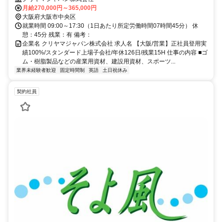
していただきます。
月給270,000円～365,000円
大阪府大阪市中央区
就業時間 09:00～17:30（1日あたり所定労働時間07時間45分） 休
憩：45分 残業：有 備考：
企業名 クリヤマジャパン株式会社 求人名 【大阪/営業】正社員登用実
績100%/スタンダード上場子会社/年休126日/残業15H 仕事の内容 ■ゴ
ム・樹脂製品などの産業用資材、建設用資材、スポーツ...
業界未経験者歓迎
固定時間制
英語
土日祝休み
契約社員