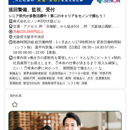
巡回警備、監視、受付
シニア世代が多数活躍中！第二のキャリアをセノンで掴もう！
株式会社セノン/KDDI大阪ビル
交通・アクセス JR「京橋駅」から徒歩5分、JR「大阪城公園駅」か
ら徒歩7分、Osaka Metro「大阪ビジネスパーク駅」から徒歩3分、京
月給225,000円以上
阪「京橋駅」から徒歩10分
大阪府大阪市中央区
勤務時間詳細 総労働時間：1ヶ月あたり173時間36分 変形労働時間制
（シフト制） 週平均実働／40時間 【日勤】 06:30～14:30 07:00～
18:00 08:00～22:00 【夜勤...
仕事内容 ✊働き方の柔軟性を重視したい！ そんな方にピッタリ ✊契約
社員雇用でお迎えします。 ✋本命の仕事が決まるまで 収入を確保し
たい！ ✋将来の夢に向かって、 期間限定で働きたい！ な...
制服あり
業界未経験者歓迎
社員登用あり
フリーター歓迎
早朝
学歴不問
転勤なし
経験不問
未経験者歓迎
午前
夜間
研修あり
夕方
交通費支給
長期歓迎
駅近5分以内
資格取得手当あり
シフト制
深夜
契約社員