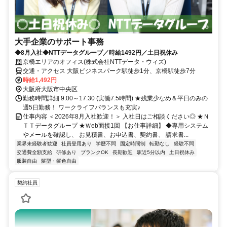
大手企業のサポート事務
◆8月入社◆NTTデータグループ／時給1492円／土日祝休み
京橋エリアのオフィス(株式会社NTTデータ・ウィズ)
交通・アクセス 大阪ビジネスパーク駅徒歩1分、京橋駅徒歩7分
時給1,492円
大阪府大阪市中央区
勤務時間詳細 9:00～17:30 (実働7.5時間) ★残業少なめ＆平日のみの
週5日勤務！ ワークライフバランスも充実♪
仕事内容 ＜2026年8月入社歓迎！＞ 入社日はご相談ください◎ ★Ｎ
ＴＴデータグループ ★Ｗeb面接1回 【お仕事詳細】 ◆専用システム
やメールを確認し、 お見積書、お申込書、契約書、 請求書...
業界未経験者歓迎
社員登用あり
学歴不問
固定時間制
転勤なし
経験不問
交通費全額支給
研修あり
ブランクOK
長期歓迎
駅近5分以内
土日祝休み
服装自由
髪型・髪色自由
契約社員