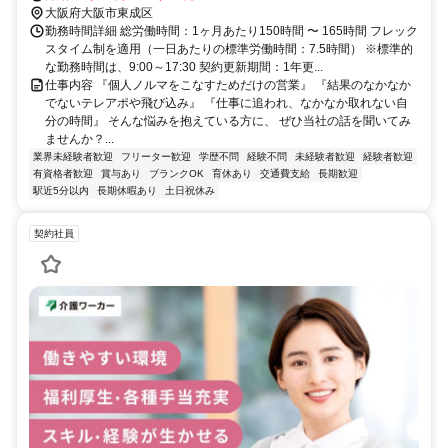
大阪府大阪市東成区
勤務時間詳細 総労働時間：1ヶ月あたり150時間 〜 165時間 フレック
スタイム制を適用（一日あたりの標準労働時間：7.5時間） ※標準的
な勤務時間は、9:00～17:30 契約更新期間：1年更...
仕事内容 『個人ノルマをこなすためだけの営業』 『結果のなかなか
でないテレアポや飛び込み』 『仕事に追われ、なかなか取れない自
分の時間』 そんな悩みを抱えている方に、 ぜひ当社の話を聞いてみ
ませんか？...
業界未経験者歓迎
フリーター歓迎
学歴不問
経験不問
未経験者歓迎
経験者歓迎
有資格者歓迎
賞与あり
ブランクOK
育休あり
交通費支給
長期歓迎
駅近5分以内
長期休暇あり
土日祝休み
契約社員