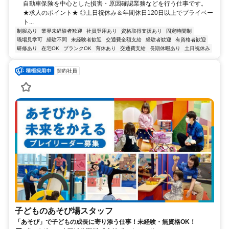
自動車保険を中心とした損害・原因確認業務などを行う仕事です。
★求人のポイント★ ◎土日祝休み＆年間休日120日以上でプライベー
ト...
制服あり
業界未経験者歓迎
社員登用あり
資格取得支援あり
固定時間制
職場見学可
経験不問
未経験者歓迎
交通費全額支給
経験者歓迎
有資格者歓迎
研修あり
在宅OK
ブランクOK
育休あり
交通費支給
長期休暇あり
土日祝休み
契約社員
子どものあそび場スタッフ
「あそび」で子どもの成長に寄り添う仕事！未経験・無資格OK！