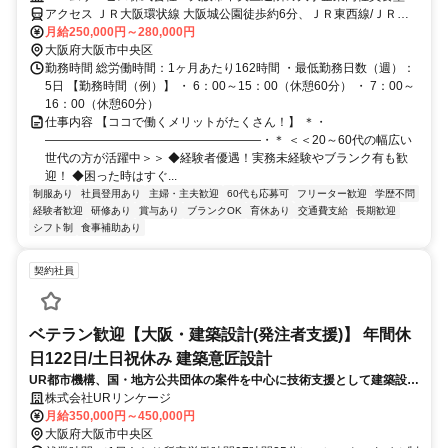
(5367)
アクセス ＪＲ大阪環状線 大阪城公園徒歩約6分、ＪＲ東西線/ＪＲ福
知山線〔宝塚線〕 大阪城北詰1番口徒歩約8分、ＪＲ大阪環状線 京橋
月給250,000円～280,000円
（大阪府）西口徒歩約10分 ※住所から自動設定しているため、MAP
大阪府大阪市中央区
の位置がずれている場合がございます
勤務時間 総労働時間：1ヶ月あたり162時間 ・最低勤務日数（週）：
5日 【勤務時間（例）】 ・ 6：00～15：00（休憩60分） ・ 7：00～
16：00（休憩60分）
仕事内容 【ココで働くメリットがたくさん！】 ＊・
――――――――――――――――――・＊ ＜＜20～60代の幅広い
世代の方が活躍中＞＞ ◆経験者優遇！実務未経験やブランク有も歓
迎！ ◆困った時はすぐ...
制服あり
社員登用あり
主婦・主夫歓迎
60代も応募可
フリーター歓迎
学歴不問
経験者歓迎
研修あり
賞与あり
ブランクOK
育休あり
交通費支給
長期歓迎
シフト制
食事補助あり
契約社員
ベテラン歓迎【大阪・建築設計(発注者支援)】 年間休
日122日/土日祝休み 建築意匠設計
UR都市機構、国・地方公共団体の案件を中心に技術支援として建築設計
業務をお任せいたします。打合せや工事の際には現場へ訪問することが
株式会社URリンケージ
ございますが、基本的には内勤がメインとなります。以下、業務詳細。
月給350,000円～450,000円
大阪府大阪市中央区