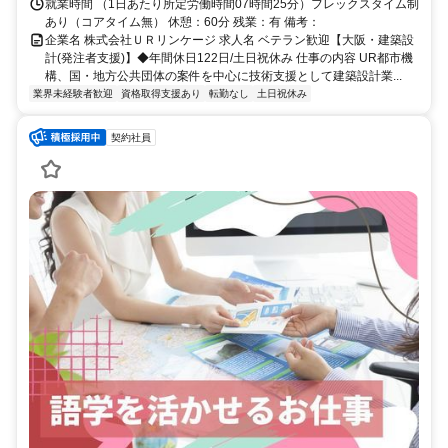
就業時間 （1日あたり所定労働時間07時間25分）フレックスタイム制
あり（コアタイム無） 休憩：60分 残業：有 備考：
企業名 株式会社ＵＲリンケージ 求人名 ベテラン歓迎【大阪・建築設
計(発注者支援)】◆年間休日122日/土日祝休み 仕事の内容 UR都市機
構、国・地方公共団体の案件を中心に技術支援として建築設計業...
業界未経験者歓迎
資格取得支援あり
転勤なし
土日祝休み
契約社員