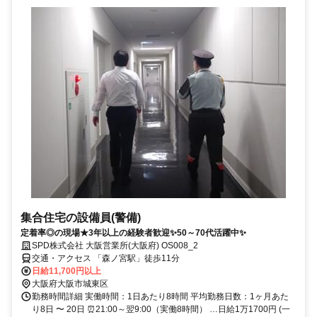
集合住宅の設備員(警備)
定着率◎の現場★3年以上の経験者歓迎✨50～70代活躍中✨
SPD株式会社 大阪営業所(大阪府) OS008_2
交通・アクセス 「森ノ宮駅」徒歩11分
日給11,700円以上
大阪府大阪市城東区
勤務時間詳細 実働時間：1日あたり8時間 平均勤務日数：1ヶ月あた
り8日 〜 20日 ⏰21:00～翌9:00（実働8時間） …日給1万1700円 (一