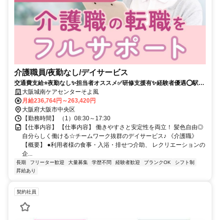
介護職員/夜勤なし/デイサービス
交通費支給⭐️夜勤なし✨担当者オススメ✅️研修支援有✨経験者優遇⭕️駅チ
カ
大阪城南ケアセンターそよ風
月給236,764円～263,420円
大阪府大阪市中央区
【勤務時間】 （1）08:30～17:30
【仕事内容】 【仕事内容】 働きやすさと安定性を両立！ 髪色自由◎
自分らしく働ける☆チームワーク抜群のデイサービス♪ 《介護職》
【概要】 ●利用者様の食事・入浴・排せつ介助、 レクリエーションの
企...
長期
フリーター歓迎
大量募集
学歴不問
経験者歓迎
ブランクOK
シフト制
昇給あり
契約社員