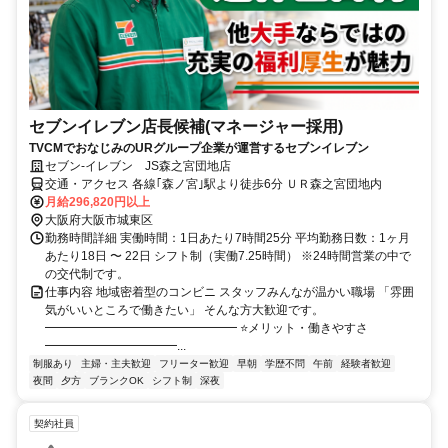
セブンイレブン店長候補(マネージャー採用)
TVCMでおなじみのURグループ企業が運営するセブンイレブン
セブン-イレブン JS森之宮団地店
交通・アクセス 各線｢森ノ宮｣駅より徒歩6分 ＵＲ森之宮団地内
月給296,820円以上
大阪府大阪市城東区
勤務時間詳細 実働時間：1日あたり7時間25分 平均勤務日数：1ヶ月
あたり18日 〜 22日 シフト制（実働7.25時間） ※24時間営業の中で
の交代制です。
仕事内容 地域密着型のコンビニ スタッフみんなが温かい職場 「雰囲
気がいいところで働きたい」 そんな方大歓迎です。
━━━━━━━━━━━━━━━━ ⭐メリット・働きやすさ
━━━━━━━━━━━...
制服あり
主婦・主夫歓迎
フリーター歓迎
早朝
学歴不問
午前
経験者歓迎
夜間
夕方
ブランクOK
シフト制
深夜
契約社員