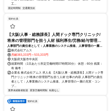
工...
固定時間制
交通費支給
契約社員
【大阪/人事・総務課長】人間ドック専門クリニック/
将来の管理部門を担う人材 福利厚生/労務/給与管理人
人事部門の責任者として：人事業務のシステム推進、人事管理の一層の
事
充実・コンプライアンス対応 総務部門の責任者として：個人情報管理は
株式会社アムス
じめとするコンプライアンス対応、経営支援・諸届出、規程類管理
月給383,333円～533,333円
大阪府大阪市中央区
就業時間 （1日あたり所定労働時間07時間30分） 休憩：60分 残業：
有 備考：
企業名 株式会社アムス 求人名 【大阪/人事・総務課長】人間ドック専
門クリニック/将来の管理部門を担う人材 仕事の内容 人事部門の責任
者として：人事業務のシステム推進、人事管理の一層の充実・コン
プ...
業界未経験者歓迎
変形労働時間制
転勤なし
契約社員