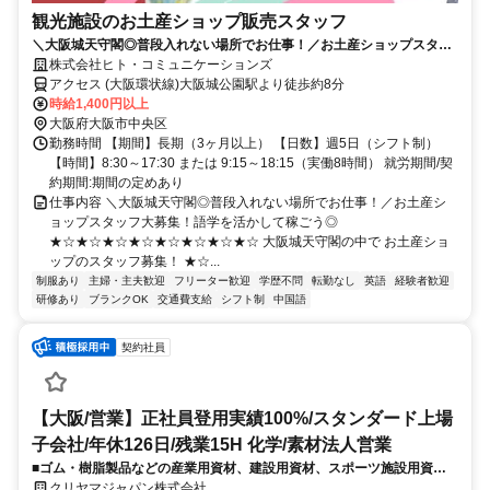
観光施設のお土産ショップ販売スタッフ
＼大阪城天守閣◎普段入れない場所でお仕事！／お土産ショップスタッ
フ大募集！語学を活かして稼ごう◎
株式会社ヒト・コミュニケーションズ
アクセス (大阪環状線)大阪城公園駅より徒歩約8分
時給1,400円以上
大阪府大阪市中央区
勤務時間 【期間】長期（3ヶ月以上） 【日数】週5日（シフト制）
【時間】8:30～17:30 または 9:15～18:15（実働8時間） 就労期間/契
約期間:期間の定めあり
仕事内容 ＼大阪城天守閣◎普段入れない場所でお仕事！／お土産シ
ョップスタッフ大募集！語学を活かして稼ごう◎
★☆★☆★☆★☆★☆★☆★☆★☆ 大阪城天守閣の中で お土産ショ
ップのスタッフ募集！ ★☆...
制服あり
主婦・主夫歓迎
フリーター歓迎
学歴不問
転勤なし
英語
経験者歓迎
研修あり
ブランクOK
交通費支給
シフト制
中国語
契約社員
【大阪/営業】正社員登用実績100%/スタンダード上場
子会社/年休126日/残業15H 化学/素材法人営業
■ゴム・樹脂製品などの産業用資材、建設用資材、スポーツ施設用資材
を取扱っているメーカー機能の商社である当社にて、法人営業をご担当
クリヤマジャパン株式会社