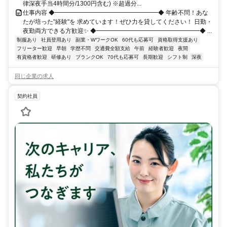
律深夜手当4時間分/1300円含む) ※超過分...
仕事内容 ◆━━━━━━━━━━━━━━━━━◆ 年齢不問！あな
たが培った"経験"を 求めています！ぜひ力を貸してください！ 日勤・
夜勤両方できる方歓迎✨ ◆━━━━━━━━━━━━━━━━━◆ ...
制服あり
社員登用あり
副業・WワークOK
60代も応募可
資格取得支援あり
フリーター歓迎
早朝
学歴不問
交通費全額支給
午前
経験者歓迎
夜間
有資格者歓迎
研修あり
ブランクOK
70代も応募可
長期歓迎
シフト制
深夜
同じ企業の求人
契約社員