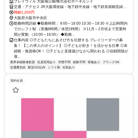
プレイヴィル 大阪城公園/株式会社ボーネルンド
交通・アクセス JR大阪環状線・地下鉄中央線・地下鉄長堀鶴見緑地
線「森ノ宮駅」から徒歩5分
時給1,200円
大阪府大阪市中央区
勤務時間詳細 ◆勤務時間： 9:00～18:00 10:30～19:30 ※上記時間内
でのシフト制 （実働8時間／休憩1時間） ※11月～2月頃まで営業時
間が変動 （10:00～18:00） ◆勤務...
仕事内容 ◎子どもたちにあそび方を伝授する プレイリーダーの募
集！ 【この求人のポイント】 ◎子どもが好き！を活かせる仕事 ◎未
経験・無資格OK！ ◎子どもと直接遊びながら関われる ◎信頼関係が
厚...
業界未経験者歓迎
社員登用あり
学歴不問
経験不問
研修あり
ブランクOK
交通費支給
駅近5分以内
シフト制
社割あり
契約社員