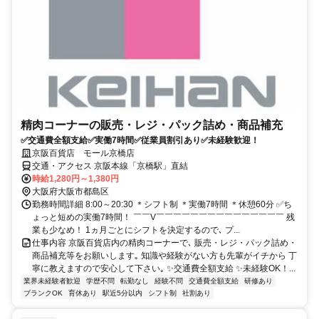
精肉コーナーの販売・レジ・パック詰め・商品補充
✅交通費全額支給✅実働7時間✅従業員割引あり✅未経験歓迎！
京阪百貨店 モール京橋店
交通・アクセス 京阪本線「京橋駅」直結
時給1,280円～1,380円
大阪府大阪市都島区
勤務時間詳細 8:00～20:30 ＊シフト制 ＊実働7時間 ＊休憩60分 ✅ち
ょっと短めの実働7時間！ ￣￣V￣￣￣￣￣￣￣￣￣￣￣￣￣￣￣ 残
業も少なめ！ 1ヵ月ごとにシフトを決定するので､ プ...
仕事内容 京阪百貨店内の精肉コーナーで､ 販売・レジ・パック詰め・
商品補充等をお願いします｡ 知識や経験がない方も先輩がイチから 丁
寧に教えますので安心して下さい｡ ✨交通費全額支給 ✨未経験OK！...
業界未経験者歓迎
学歴不問
転勤なし
経験不問
交通費全額支給
研修あり
ブランクOK
育休あり
駅近5分以内
シフト制
社割あり