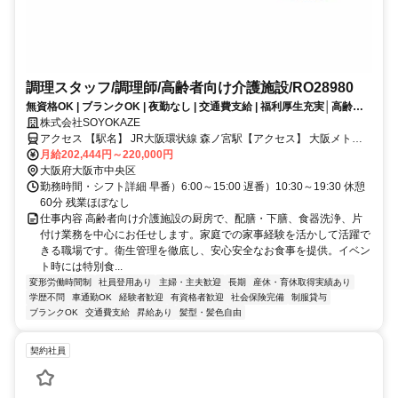
調理スタッフ/調理師/高齢者向け介護施設/RO28980
無資格OK | ブランクOK | 夜勤なし | 交通費支給 | 福利厚生充実│高齢者
向け介護施設/調理スタッフ/契約社員募集！《ボーナス以外の特別報酬、
株式会社SOYOKAZE
約27万円の支給実績！》
アクセス 【駅名】 JR大阪環状線 森ノ宮駅【アクセス】 大阪メトロ
中央線森ノ宮駅より徒歩5分
月給202,444円～220,000円
大阪府大阪市中央区
勤務時間・シフト詳細 早番）6:00～15:00 遅番）10:30～19:30 休憩
60分 残業ほぼなし
仕事内容 高齢者向け介護施設の厨房で、配膳・下膳、食器洗浄、片
付け業務を中心にお任せします。家庭での家事経験を活かして活躍で
きる職場です。衛生管理を徹底し、安心安全なお食事を提供。イベン
ト時には特別食...
変形労働時間制
社員登用あり
主婦・主夫歓迎
長期
産休・育休取得実績あり
学歴不問
車通勤OK
経験者歓迎
有資格者歓迎
社会保険完備
制服貸与
ブランクOK
交通費支給
昇給あり
髪型・髪色自由
契約社員