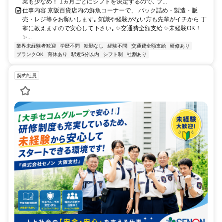
業も少なめ！ 1ヵ月ごとにシフトを決定するので､ プ...
仕事内容 京阪百貨店内の鮮魚コーナーで、 パック詰め・製造・販
売・レジ等をお願いします｡ 知識や経験がない方も先輩がイチから 丁
寧に教えますので安心して下さい｡ ✨交通費全額支給 ✨未経験OK！
✨...
業界未経験者歓迎
学歴不問
転勤なし
経験不問
交通費全額支給
研修あり
ブランクOK
育休あり
駅近5分以内
シフト制
社割あり
契約社員