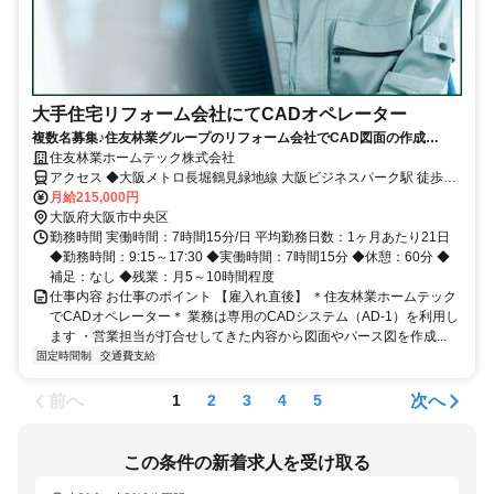
大手住宅リフォーム会社にてCADオペレーター
複数名募集♪住友林業グループのリフォーム会社でCAD図面の作成
【OBP駅直結】
住友林業ホームテック株式会社
アクセス ◆大阪メトロ長堀鶴見緑地線 大阪ビジネスパーク駅 徒歩3
分
月給215,000円
大阪府大阪市中央区
勤務時間 実働時間：7時間15分/日 平均勤務日数：1ヶ月あたり21日
◆勤務時間：9:15～17:30 ◆実働時間：7時間15分 ◆休憩：60分 ◆
補足：なし ◆残業：月5～10時間程度
仕事内容 お仕事のポイント 【雇入れ直後】 ＊住友林業ホームテック
でCADオペレーター＊ 業務は専用のCADシステム（AD-1）を利用し
ます ・営業担当が打合せしてきた内容から図面やパース図を作成...
固定時間制
交通費支給
前へ
次へ
1
2
3
4
5
この条件の新着求人を受け取る