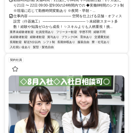
勤務時間詳細 実働時間：1日あたり8時間 平均勤務日数：1ヶ月あた
り21日 〜 22日 09:00-翌9:00の24時間内での ◆実働8時間のシフト制
※現場に応じて勤務時間変動あり ※夜間・早朝・...
仕事内容 ──────────────── 空間を仕上げる店舗・オフィス
設営（什器施工） ──────────────── ✨未経験スタート多
数！経験や知識ゼロから成長！ ✨スキルよりも人柄重視！挑...
業界未経験者歓迎
社員登用あり
フリーター歓迎
学歴不問
経験不問
未経験者歓迎
経験者歓迎
賞与あり
ブランクOK
育休あり
交通費支給
長期歓迎
駅近5分以内
シフト制
長期休暇あり
服装自由
寮・社宅あり
入社祝い金あり
髪型・髪色自由
契約社員