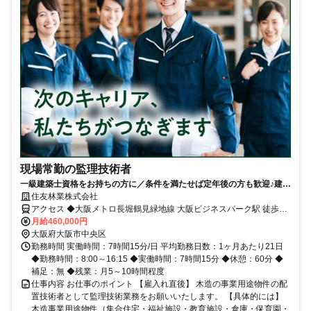
現場常勤の監理技術者
一級建築士資格をお持ちの方に／条件を満たせば定年後の方も歓迎♪建築
物件の現場常駐監理者
住友林業株式会社
アクセス ◆大阪メトロ長堀鶴見緑地線 大阪ビジネスパーク駅 徒歩1
分
月給460,000円
大阪府大阪市中央区
勤務時間 実働時間：7時間15分/日 平均勤務日数：1ヶ月あたり21日
◆勤務時間：8:00～16:15 ◆実働時間：7時間15分 ◆休憩：60分 ◆
補足：無 ◆残業：月5～10時間程度
仕事内容 お仕事のポイント 【雇入れ直後】 木造の事業用途物件の配
置技術者として監理技術業務をお願いいたします。 【具体的には】
木造事業用途物件（集合住宅・福祉施設・教育施設・倉庫・保育園・