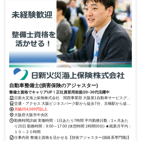
自動車整備士(損害保険のアジャスター)
整備士資格でキャリアUP！正社員登用前提/20~30代活躍中
日新火災海上保険株式会社 関西事業部 大阪第1自動車サービスグル
ープ
交通・アクセス 大阪ビジネスパーク駅から徒歩7分、京橋駅から徒歩
10分
月給254,500円以上
大阪府大阪市中央区
勤務時間詳細 実働時間：1日あたり7時間 平均勤務日数：1ヶ月あた
り20日 勤務時間：9:00～17:00 (休憩時間 1時間00分) ★残業月平均：
１０～２０時間
仕事内容 整備士資格を活かせる【技術アジャスター(損保系専門職)】