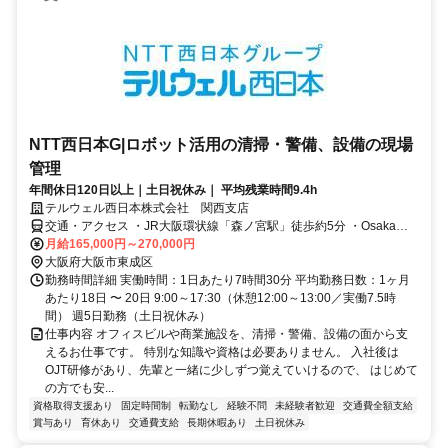
NTT西日本G|ロボット活用の清掃・警備、設備の現場
管理
年間休日120日以上｜土日祝休み｜ 平均残業時間9.4h
テルウェル西日本株式会社 関西支店
交通・アクセス ・JR大阪環状線「森ノ宮駅」徒歩約5分 ・Osaka
Metro中央線・長堀鶴見緑地線「森ノ宮駅」徒歩約5分
月給165,000円～270,000円
大阪府大阪市東成区
勤務時間詳細 実働時間：1日あたり7時間30分 平均勤務日数：1ヶ月
あたり18日 〜 20日 9:00～17:30（休憩12:00～13:00／実働7.5時
間） 週5日勤務（土日祝休み）
仕事内容 オフィスビルや商業施設を、清掃・警備、設備の面から支
えるお仕事です。 特別な知識や資格は必要ありません。 入社後は
OJT研修があり、先輩と一緒に少しずつ覚えていけるので、 はじめて
の方でも安...
資格取得支援あり
固定時間制
転勤なし
経験不問
未経験者歓迎
交通費全額支給
賞与あり
育休あり
交通費支給
長期休暇あり
土日祝休み