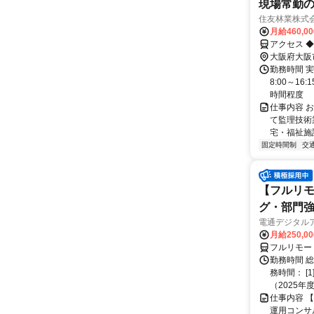
現場常勤
住友林業株式
月給460,0
アクセス 
大阪府大阪
勤務時間 実
8:00～1
時間程度
仕事内容 
て監理技術
宅・福祉施
固定時間制
交
【フルリモ
グ・部門
電通デジタル
月給250,0
フルリモー
勤務時間 
務時間： [
（2025年
仕事内容 
運用コンサ