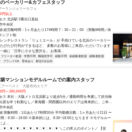
のベーカリー&カフェスタッフ
ブーランジェリーカフェ
00円以上
セス 北浜駅 3番出口直結
市中央区
 総労働時間：1ヶ月あたり174時間 7：30～21：00 （実働8時間／休
 ※シフト制
フレンチレストラン「リュミエール」が 手掛けている北浜のベーカリー
 たびたび行列ができるほど、 多数のお客様にご来店いただいています
一緒に「日常に小さな贅沢を」 お客様...
フリーター歓迎
学歴不問
職場見学可
経験不問
未経験者歓迎
経験者歓迎
り
ブランクOK
育休あり
駅近5分以内
新築マンションモデルルームでの案内スタッフ
工アーベスト 大阪市内エリア
00円～380,000円
セス 本社：大阪メトロ北浜駅より徒歩5分／通勤時間を考慮して担当物
転居を伴う転勤なし／東海圏・関西圏以外のエリアは将来的に、ご本人
っては転居を伴う異動も相談可
市中央区
細 実働時間：1日あたり7時間30分 平均勤務日数：1ヶ月あたり21日 〜
間：9:30～18:00 ※基本的には、9:30~18:00となります ※モデルルー
よ...
▼∴▼∴▼∴▼∴▼∴▼∴▼∴▼∴▼∴▼ ＼この求人のポイント／ 【安