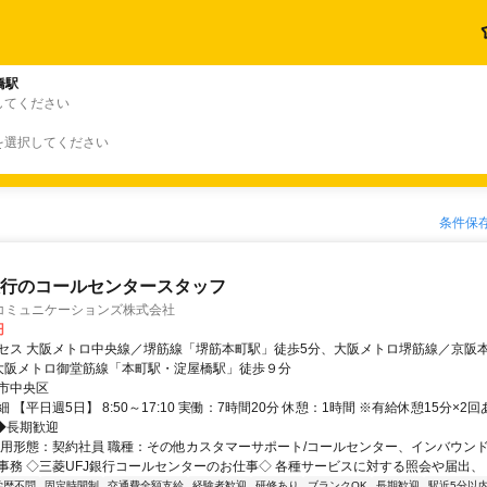
橋駅
してください
を選択してください
条件保
銀⾏のコールセンタースタッフ
コミュニケーションズ株式会社
円
セス 大阪メトロ中央線／堺筋線「堺筋本町駅」徒歩5分、大阪メトロ堺筋線／京阪
大阪メトロ御堂筋線「本町駅・淀屋橋駅」徒歩９分
市中央区
 【平日週5日】 8:50～17:10 実働：7時間20分 休憩：1時間 ※有給休憩15分×2
 ◆長期歓迎
雇用形態：契約社員 職種：その他カスタマーサポート/コールセンター、インバウン
事務 ◇三菱UFJ銀行コールセンターのお仕事◇ 各種サービスに対する照会や届出、 お.
学歴不問
固定時間制
交通費全額支給
経験者歓迎
研修あり
ブランクOK
長期歓迎
駅近5分以