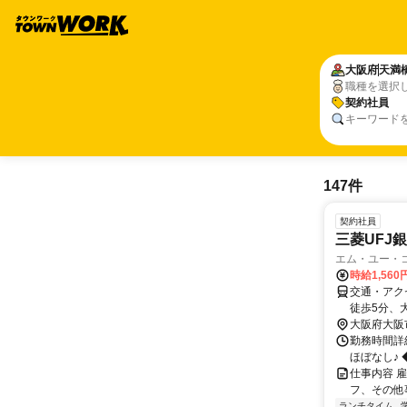
大阪府
天満
職種を選択
契約社員
キーワード
147件
契約社員
三菱UFJ
エム・ユー・
時給1,560
交通・アク
徒歩5分、
大阪府大阪
勤務時間詳細
ほぼなし♪
仕事内容 
フ、その他
ランチタイム