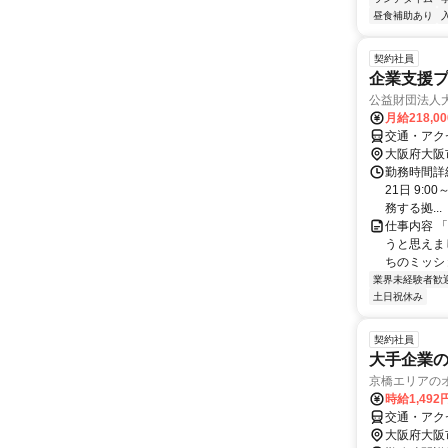
昼食補助あり
契約社員
企業支援プ
公益財団法人
月給218,0
交通・アク
大阪府大阪
勤務時間詳
21日 9:0
務する拠...
仕事内容 
うと思えま
ちのミッショ
業界未経験者歓
土日祝休み
契約社員
大手企業
京橋エリアのオ
時給1,492
交通・アク
大阪府大阪