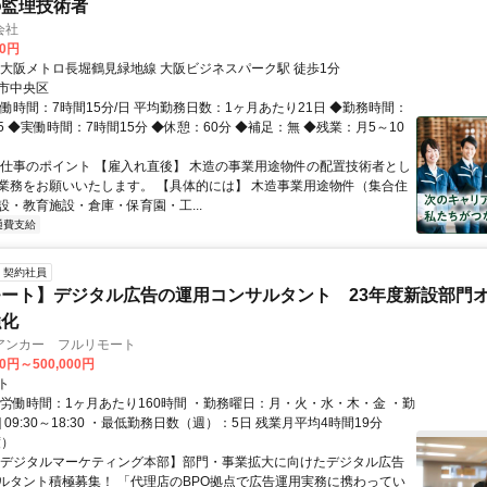
の監理技術者
会社
00円
◆大阪メトロ長堀鶴見緑地線 大阪ビジネスパーク駅 徒歩1分
市中央区
働時間：7時間15分/日 平均勤務日数：1ヶ月あたり21日 ◆勤務時間：
6:15 ◆実働時間：7時間15分 ◆休憩：60分 ◆補足：無 ◆残業：月5～10
お仕事のポイント 【雇入れ直後】 木造の事業用途物件の配置技術者とし
業務をお願いいたします。 【具体的には】 木造事業用途物件（集合住
設・教育施設・倉庫・保育園・工...
通費支給
契約社員
ート】デジタル広告の運用コンサルタント 23年度新設部門
強化
アンカー フルリモート
00円～500,000円
ト
総労働時間：1ヶ月あたり160時間 ・勤務曜日：月・火・水・木・金 ・勤
1] 09:30～18:30 ・最低勤務日数（週）：5日 残業月平均4時間19分
度）
【デジタルマーケティング本部】部門・事業拡大に向けたデジタル広告
ルタント積極募集！ 「代理店のBPO拠点で広告運用実務に携わってい