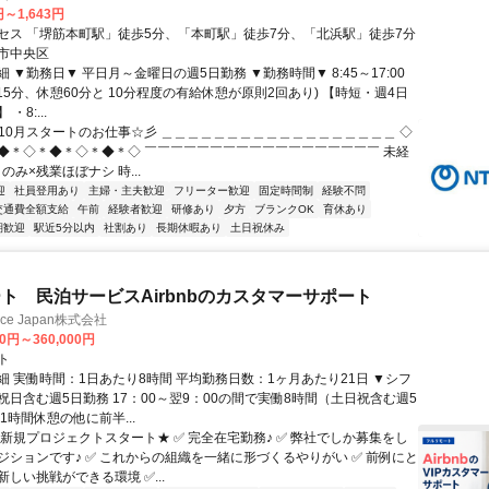
円～1,643円
セス 「堺筋本町駅」徒歩5分、「本町駅」徒歩7分、「北浜駅」徒歩7分
市中央区
 ▼勤務日▼ 平日月～金曜日の週5日勤務 ▼勤務時間▼ 8:45～17:00
15分、休憩60分と 10分程度の有給休憩が原則2回あり) 【時短・週4日
・8:...
✅10月スタートのお仕事☆彡 ＿＿＿＿＿＿＿＿＿＿＿＿＿＿＿＿＿＿ ◇
◆＊◇＊◆＊◇＊◆＊◇ ￣￣￣￣￣￣￣￣￣￣￣￣￣￣￣￣￣￣ 未経
のみ×残業ほぼナシ 時...
迎
社員登用あり
主婦・主夫歓迎
フリーター歓迎
固定時間制
経験不問
交通費全額支給
午前
経験者歓迎
研修あり
夕方
ブランクOK
育休あり
期歓迎
駅近5分以内
社割あり
長期休暇あり
土日祝休み
ト 民泊サービスAirbnbのカスタマーサポート
ance Japan株式会社
00円～360,000円
ト
細 実働時間：1日あたり8時間 平均勤務日数：1ヶ月あたり21日 ▼シフ
祝日含む週5日勤務 17：00～翌9：00の間で実働8時間（土日祝含む週5
1時間休憩の他に前半...
★新規プロジェクトスタート★ ✅ 完全在宅勤務♪ ✅ 弊社でしか募集をし
ジションです♪ ✅ これからの組織を一緒に形づくるやりがい ✅ 前例にと
しい挑戦ができる環境 ✅...