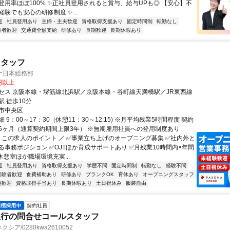
登用率ほぼ100% ✨正社員登用されると賞与、給与UPも◎ 【安心】不
験でも安心の研修制度 ✨...
迎
社員登用あり
主婦・主夫歓迎
資格取得支援あり
固定時間制
転勤なし
験者歓迎
交通費全額支給
研修あり
長期歓迎
長期休暇あり
スタッフ
ナ日本総務部
0円以上
セス 京阪本線・堺筋線北浜駅／京阪本線・谷町線天満橋駅／JR東西線
 徒歩10分
市中央区
 9：00～17：30（休憩11：30～12:15) ※月平均残業5時間程度 契約
6ヶ月（通算契約期間上限3年） ※無期雇用社員への登用制度あり
＼ この求人のポイント ／ ✅事業立ち上げのオープニング募集 ✅社内外と
る事務ポジション ✅OJTほか育成サポートあり ✅月残業10時間内×年間
✅休憩室ほか職場環境充実...
迎
社員登用あり
資格取得支援あり
学歴不問
固定時間制
転勤なし
経験不問
経験者歓迎
食費補助あり
研修あり
ブランクOK
育休あり
オープニングスタッフ
期歓迎
資格取得手当あり
長期休暇あり
土日祝休み
服装自由
契約社員
銀行の問合せコールスタッフ
シア/0280kwa2610052