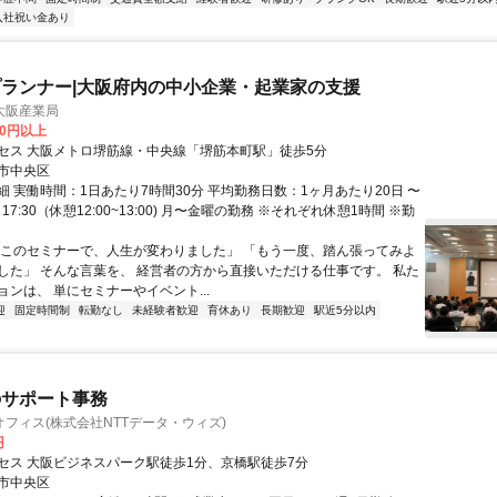
入社祝い金あり
ランナー|大阪府内の中小企業・起業家の支援
大阪産業局
00円以上
セス 大阪メトロ堺筋線・中央線「堺筋本町駅」徒歩5分
市中央区
細 実働時間：1日あたり7時間30分 平均勤務日数：1ヶ月あたり20日 〜
0～17:30（休憩12:00~13:00) 月〜金曜の勤務 ※それぞれ休憩1時間 ※勤
「このセミナーで、人生が変わりました」 「もう一度、踏ん張ってみよ
した」 そんな言葉を、 経営者の方から直接いただける仕事です。 私た
ンは、 単にセミナーやイベント...
迎
固定時間制
転勤なし
未経験者歓迎
育休あり
長期歓迎
駅近5分以内
のサポート事務
フィス(株式会社NTTデータ・ウィズ)
円
セス 大阪ビジネスパーク駅徒歩1分、京橋駅徒歩7分
市中央区