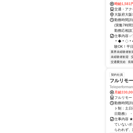
時給1,581
交通・アク
大阪府大阪
勤務時間詳細
(実働7時間
勤務応相談】 
仕事内容 
＊◆＊◇＊
験OK！平日
業界未経験者歓
未経験者歓迎
交通費支給
長
契約社員
フルリモー
Teleperform
月給330,0
フルリモー
勤務時間詳
ト制：土日
日勤務） ・
仕事内容 
ていないポ
らわれず、新