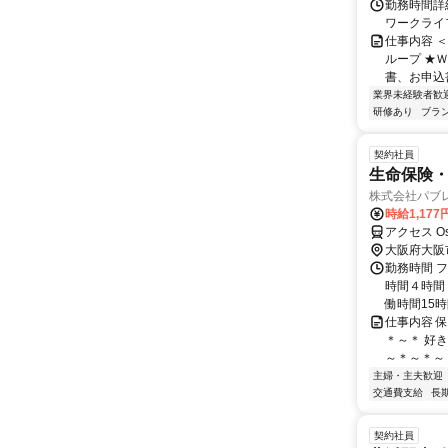
勤務時間詳細
ワークライ
仕事内容 
ループ ★
書、お申込書
業界未経験者歓
研修あり
ブラ
契約社員
生命保険・
株式会社パブレ
時給1,17
アクセス O
大阪府大阪
勤務時間 
時間４時間
働時間15
仕事内容 
＊～＊ 好
～＊～＊～＊
主婦・主夫歓迎
交通費支給
長
契約社員