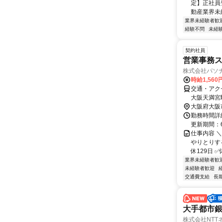
定】正社員
動産業界未経
業界未経験者歓
経験不問
未経
契約社員
営業事務
株式会社パソ
時給1,56
交通・アク
大阪天満宮駅
大阪府大阪
勤務時間詳細
更新期間：
仕事内容 
やりとりす
休129日 
業界未経験者歓
未経験者歓迎
交通費支給
長
大手都市
株式会社NTTネク