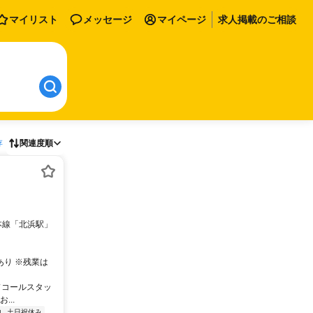
マイリスト
メッセージ
マイページ
求人掲載のご相談
存
関連度順
本線「北浜駅」
回あり ※残業は
ドコールスタッ
..
内
土日祝休み