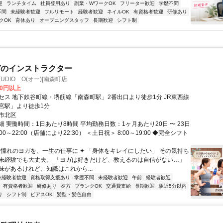
迎
ランチタイム
社員登用あり
副業・WワークOK
フリーター歓迎
学歴不問
不問
未経験者歓迎
フルリモート
経験者歓迎
ネイルOK
有資格者歓迎
研修あり
クOK
育休あり
オープニングスタッフ
長期歓迎
シフト制
ガのインストラクター
STUDIO O(オー)|南森町店
00円以上
セス 地下鉄谷町線・堺筋線「南森町駅」2番出口より徒歩1分 JR東西線
宮駅」より徒歩1分
市北区
 実働時間：1日あたり8時間 平均勤務日数：1ヶ月あたり20日 〜 23日
00～22:00（店舗により22:30） ＜土日祝＞ 8:00～19:00 ◆完全シフト
✦ 憧れのヨガを、一生の仕事に ✦ 「身体をキレイにしたい」 その気持ち
未経験でも大丈夫。 「ヨガは好きだけど、教えるのは自信がない…」
味があるけれど、知識はこれから...
未経験者歓迎
資格取得支援あり
学歴不問
未経験者歓迎
午前
経験者歓迎
有資格者歓迎
研修あり
夕方
ブランクOK
交通費支給
長期歓迎
駅近5分以内
り
シフト制
ピアスOK
髪型・髪色自由