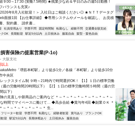
 9:00～17:30 (実働7.5時間) ★残業少なめ＆平日のみの週5日勤務！
フバランスも充実♪
＜2026年8月入社歓迎！＞ 入社日はご相談ください◎ ★ＮＴＴデータグ
Ｗeb面接1回 【お仕事詳細】 ◆専用システムやメールを確認し、 お見積
、契約書、 請求書...
迎
社員登用あり
学歴不問
固定時間制
転勤なし
経験不問
交通費全額支給
ンクOK
長期歓迎
駅近5分以内
土日祝休み
服装自由
髪型・髪色自由
損害保険の提案営業(P-1o)
 大阪支社
7円以上
sakaMetro「堺筋本町駅」より徒歩1分／各線「本町駅」より徒歩10分
市中央区
フレックスタイム制 ９時～21時内で時間選択OK！ 【1】１日の標準労働
（週の労働時間20時間以下） 【2】１日の標準労働時間５時間（週の労
時間以下）
保険の見直しや新商品のご案内など ＊～＊～＊～＊～＊～＊～＊～＊～
きな時間でマイペースに働けて… ◆高歩合給 ◆賞与年4回 ◆副業ＯＫ ＊
～＊～＊～＊～＊～＊～＊ 生...
フリーター歓迎
学歴不問
転勤なし
経験者歓迎
賞与あり
ブランクOK
期歓迎
駅近5分以内
長期休暇あり
土日祝休み
服装自由