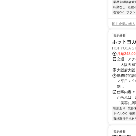
業界未経験者歓
転勤なし
経験
在宅OK
ブラン
同じ企業の求人
契約社員
ホットヨ
HOT YOGA 
月給248,0
交通・アク
「大阪天満
大阪府大阪
勤務時間詳細
＜平日＞ 9:
制 ...
仕事内容 
があれば、
「美容に興
制服あり
業界
ネイルOK
夜間
資格取得手当あ
契約社員