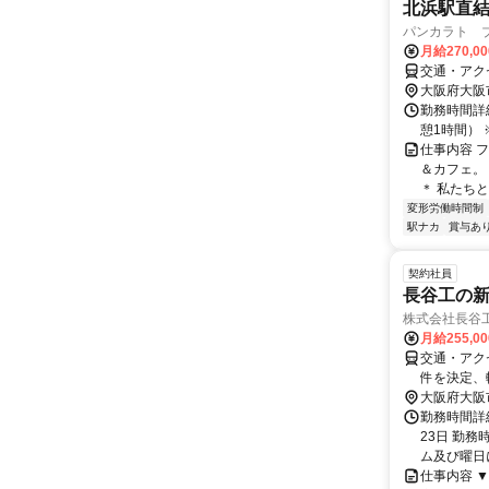
北浜駅直結
パンカラト 
月給270,0
交通・アク
大阪府大阪
勤務時間詳細
憩1時間）
仕事内容 
＆カフェ。
＊ 私たちと
変形労働時間制
駅ナカ
賞与あ
契約社員
長谷工の
株式会社長谷
月給255,0
交通・アク
件を決定、
の希望によ
大阪府大阪
勤務時間詳
23日 勤務時
ム及び曜日に
仕事内容 