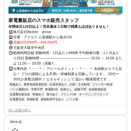
家電量販店のスマホ販売スタッフ
年間休日120日以上！完全週休２日制で残業もほぼありません！
株式会社Bezion group
交通・アクセス 心斎橋駅から徒歩3分
月給220,000円～400,000円
大阪府大阪市中央区
勤務時間詳細 実働時間：1日あたり8時間 平均勤務日数：1ヶ月あた
り20日 勤務時間 ─────────────────── 10:00 ～ 19:00 また
は 11:00 ～ 20:00（実働7...
仕事内容 ＊‥‥＊‥ アピールポイント ‥＊‥‥＊ 未経験からでも安
心！ プロの講師による手厚い 研修制度を完備しています 。 20代〜
30代が多数活躍中！ エネルギッシュで 温かい職場環境です ...
制服あり
業界未経験者歓迎
社員登用あり
主婦・主夫歓迎
フリーター歓迎
バイク通勤OK
学歴不問
車通勤OK
転勤なし
経験不問
未経験者歓迎
交通費全額支給
研修あり
賞与あり
ブランクOK
オープニングスタッフ
交通費支給
長期歓迎
資格取得手当あり
シフト制
同じ企業の求人
契約社員