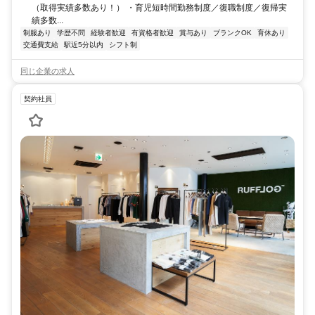
（取得実績多数あり！） ・育児短時間勤務制度／復職制度／復帰実
績多数...
制服あり
学歴不問
経験者歓迎
有資格者歓迎
賞与あり
ブランクOK
育休あり
交通費支給
駅近5分以内
シフト制
同じ企業の求人
契約社員