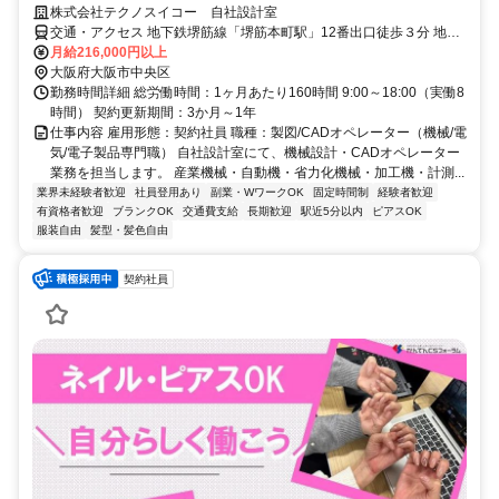
株式会社テクノスイコー 自社設計室
交通・アクセス 地下鉄堺筋線「堺筋本町駅」12番出口徒歩３分 地下
鉄御堂筋線「本町駅」1番出口徒歩７分
月給216,000円以上
大阪府大阪市中央区
勤務時間詳細 総労働時間：1ヶ月あたり160時間 9:00～18:00（実働8
時間） 契約更新期間：3か月～1年
仕事内容 雇用形態：契約社員 職種：製図/CADオペレーター（機械/電
気/電子製品専門職） 自社設計室にて、機械設計・CADオペレーター
業務を担当します。 産業機械・自動機・省力化機械・加工機・計測...
業界未経験者歓迎
社員登用あり
副業・WワークOK
固定時間制
経験者歓迎
有資格者歓迎
ブランクOK
交通費支給
長期歓迎
駅近5分以内
ピアスOK
服装自由
髪型・髪色自由
契約社員