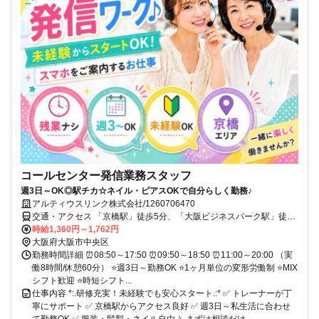
コールセンター発信業務スタッフ
週3日～OK◎駅チカ☆ネイル・ピアスOKで自分らしく勤務♪
アルティウスリンク株式会社/1260706470
交通・アクセス 「京橋駅」徒歩5分、「大阪ビジネスパーク駅」徒歩
3分、「大阪城公園駅」徒歩7分
時給1,360円～1,762円
大阪府大阪市中央区
勤務時間詳細 ⏰08:50～17:50 ⏰09:50～18:50 ⏰11:00～20:00 （実
働8時間/休憩60分） ⭐週3日～勤務OK ⭐1ヶ月単位の変形労働制 ⭐MIX
シフト歓迎 ⭐時短シフト...
仕事内容 *:.研修充実！未経験でも安心スタート.:* ✅ トレーナーが丁
寧にサポート ✅ 京橋駅からアクセス良好 ✅ 週3日～私生活に合わせ