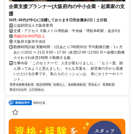
企業支援プランナー|大阪府内の中小企業・起業家の支
援
30代･40代が中心に活躍しております◎完全週休2日｜土日祝
公益財団法人大阪産業局
交通・アクセス 大阪メトロ堺筋線・中央線「堺筋本町駅」徒歩5分
月給218,000円以上
大阪府大阪市中央区
勤務時間詳細 実働時間：1日あたり7時間30分 平均勤務日数：1ヶ月
あたり20日 〜 21日 9:00～17:30（休憩12:00~13:00) 月〜金曜の勤務
※それぞれ休憩1時間 ※勤務する拠...
仕事内容 「このセミナーで、人生が変わりました」 「もう一度、踏
ん張ってみようと思えました」 そんな言葉を、 経営者の方から直接
いただける仕事です。 私たちのミッションは、 単にセミナーやイベ
ント...
業界未経験者歓迎
固定時間制
転勤なし
未経験者歓迎
育休あり
長期歓迎
駅近5分以内
土日祝休み
契約社員