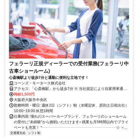
フェラーリ正規ディーラーでの受付業務(フェラーリ中
古車ショールーム)
心斎橋駅より徒歩7分と通勤に便利な立地です！
コーンズ・モータース株式会社
アクセス: 「心斎橋駅」から徒歩7分 ※ 当社規定により自家用車通勤
は不可とさせていただいております。
時給1,500円
大阪府大阪市中央区
勤務時間・曜日: 週休2日（シフト）制（水曜定休、原則土日祝出社）
10:00~18:00 休憩1時間
仕事内容: 憧れのスーパーカーブランド、フェラーリのショールーム
の受付に“未経験”から挑戦いただけます♪ 残業も月5時間以内でプライ
ベートも充実！ *┈┈┈┈┈┈┈┈┈┈┈┈┈┈┈┈┈┈┈┈☆ ＜...
交通費支給
シフト制