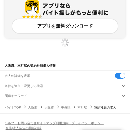
アプリを無料ダウンロード
大阪府、本町駅の契約社員求人情報
求人の詳細を表示
条件を追加・変更して検索
市区町村を追加・変更
関連キーワード
完全在宅ワーク 全国
シール貼り 在宅
現在地周辺
ガチャガチャ
犬カフェ
大阪府
駅を追加・変更
バイトTOP
大阪府
大阪市
中央区
本町駅
契約社員の求人
大阪府
すべて
大阪市
すべて
職種を追加・変更
JR京都線
都島区
福島区
此花区
西区
港区
大正区
天王寺区
浪速区
西淀川区
東淀川区
東成区
島本駅
高槻駅
摂津富田駅
JR総持寺駅
茨木駅
千里丘駅
岸辺駅
吹田駅
東淀川駅
飲食・フードサービス
生野区
旭区
城東区
阿倍野区
住吉区
東住吉区
西成区
淀川区
鶴見区
住之江区
ヘルプ・お問い合わせ
サイトマップ
利用規約・プライバシーポリシー
特徴を追加・変更
新大阪駅
大阪駅
飲食・フードサービス
平野区
北区
中央区
すべて
[企業]求人広告の掲載相談