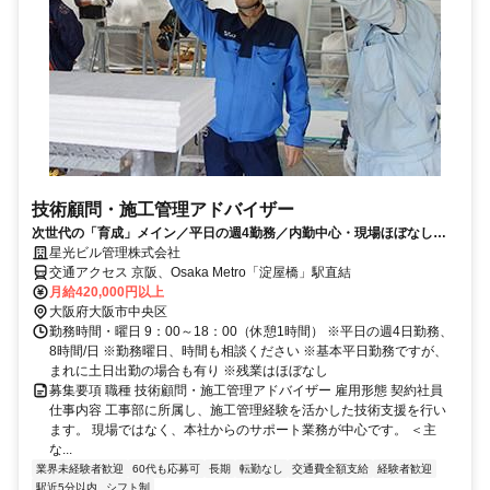
技術顧問・施工管理アドバイザー
次世代の「育成」メイン／平日の週4勤務／内勤中心・現場ほぼなし／
年収500万円×早朝・深夜業務なし
星光ビル管理株式会社
交通アクセス 京阪、Osaka Metro「淀屋橋」駅直結
月給420,000円以上
大阪府大阪市中央区
勤務時間・曜日 9：00～18：00（休憩1時間） ※平日の週4日勤務、
8時間/日 ※勤務曜日、時間も相談ください ※基本平日勤務ですが、
まれに土日出勤の場合も有り ※残業はほぼなし
募集要項 職種 技術顧問・施工管理アドバイザー 雇用形態 契約社員
仕事内容 工事部に所属し、施工管理経験を活かした技術支援を行い
ます。 現場ではなく、本社からのサポート業務が中心です。 ＜主
な...
業界未経験者歓迎
60代も応募可
長期
転勤なし
交通費全額支給
経験者歓迎
駅近5分以内
シフト制