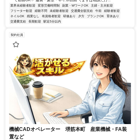
て勤務OK ✅ 服装・髪型・ネイル自由 ＼まずは相談だけ...
業界未経験者歓迎
変形労働時間制
副業・WワークOK
主婦・主夫歓迎
フリーター歓迎
経験不問
未経験者歓迎
交通費全額支給
午前
経験者歓迎
ネイルOK
残業なし
有資格者歓迎
研修あり
夕方
ブランクOK
育休あり
交通費支給
長期歓迎
駅近5分以内
契約社員
機械CADオペレーター 堺筋本町 産業機械・FA装
置など