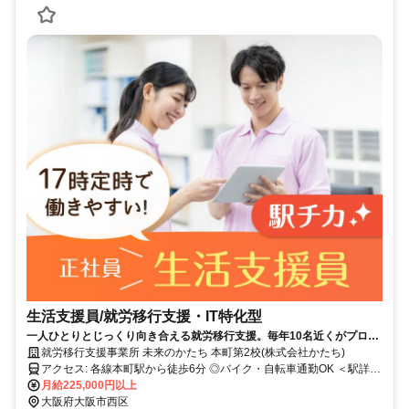
生活支援員/就労移行支援・IT特化型
一人ひとりとじっくり向き合える就労移行支援。毎年10名近くがプログ
ラマーへ。身体介助・送迎なし、17時定時退社、サビ管取得支援あり。
就労移行支援事業所 未来のかたち 本町第2校(株式会社かたち)
アクセス: 各線本町駅から徒歩6分 ◎バイク・自転車通勤OK ＜駅詳細
＞ 大阪メトロ 御堂筋線 本町駅 大阪メトロ 四つ橋線 本町駅 大阪メト
月給225,000円以上
ロ 中央線 本町駅
大阪府大阪市西区