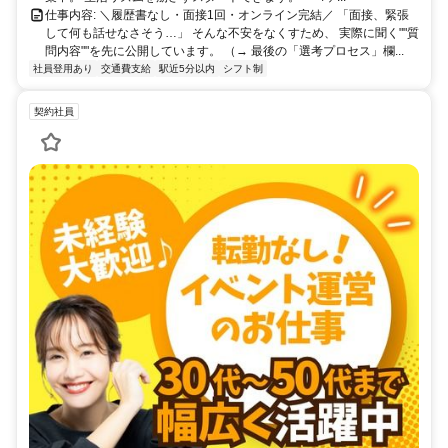
仕事内容: ＼履歴書なし・面接1回・オンライン完結／ 「面接、緊張
して何も話せなさそう…」 そんな不安をなくすため、 実際に聞く""質
問内容""を先に公開しています。 （→ 最後の「選考プロセス」欄...
社員登用あり
交通費支給
駅近5分以内
シフト制
契約社員