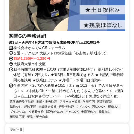
関電Gの事務staff
週3日～★来年4月末まで短期★未経験OK/心三261001事
株式会社かんでんCSフォーラム
交通・アクセス 大阪メトロ御堂筋線「心斎橋」駅 徒歩5分
時給1,250円～1,380円
大阪府大阪市中央区
勤務時間詳細 9:00～18:00（実働8時間/休憩1時間） ※別途15分の小
休憩（有給）2回あり♪ ★週3日～5日勤務できる方 ★上記内で勤務時
間の相談可 ★残業ほぼナシ ★月曜日・水曜日は出勤を...
仕事内容 ＜25名の大募集★10/1（木）or 10/2（金）で入社日が選べ
る！＞ ＜未経験OK＊一緒に始める方もたくさんで心強い＊＞ ＜週3
日～◎土日祝休み◎プライベートや私生活とも無理なく両立可能...
業界未経験者歓迎
主婦・主夫歓迎
フリーター歓迎
学歴不問
固定時間制
転勤なし
経験不問
未経験者歓迎
経験者歓迎
ネイルOK
週払いOK
研修あり
ブランクOK
交通費支給
駅近5分以内
ピアスOK
土日祝休み
服装自由
履歴書不要
髪型・髪色自由
契約社員