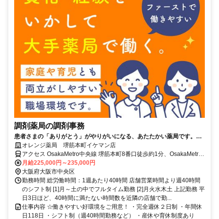
調剤薬局の調剤事務
患者さまの「ありがとう」がやりがいになる、あたたかい薬局です。
【完全週休2日制＆年間休日118日】
オレンジ薬局 堺筋本町イケマン店
アクセス OsakaMetro中央線 堺筋本町8番口徒歩約1分、OsakaMetro
堺筋線 堺筋本町8番口徒歩約1分、OsakaMetro中央線 本町9番口徒歩
月給225,000円～235,000円
約5分
大阪府大阪市中央区
勤務時間 総労働時間：1週あたり40時間 店舗営業時間より週40時間
のシフト制 [1]月～土の中でフルタイム勤務 [2]月火水木土 上記勤務 平
日3日ほど、40時間に満たない時間数を近隣の店舗で勤...
仕事内容 ☆働きやすい好環境をご用意！ ・完全週休２日制 ・年間休
日118日 ・シフト制（週40時間勤務など） ・産休や育休制度あり