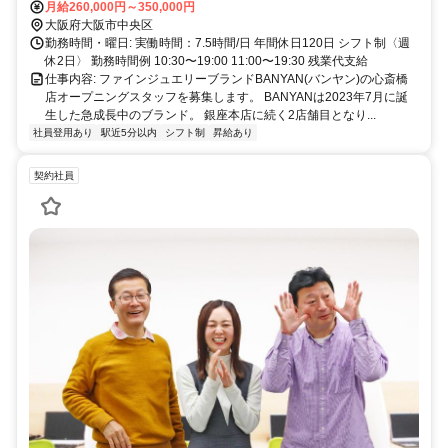
月給260,000円～350,000円
大阪府大阪市中央区
勤務時間・曜日: 実働時間：7.5時間/日 年間休日120日 シフト制〈週
休2日〉 勤務時間例 10:30〜19:00 11:00〜19:30 残業代支給
仕事内容: ファインジュエリーブランドBANYAN(バンヤン)の心斎橋
店オープニングスタッフを募集します。 BANYANは2023年7月に誕
生した急成長中のブランド。 銀座本店に続く2店舗目となり...
社員登用あり
駅近5分以内
シフト制
昇給あり
契約社員