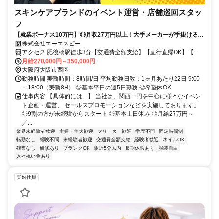
スキンケアブランドのイベント運営・店舗巡回スタッ
フ
【就業ボーナス10万円】◎月収27万円以上！大手メーカーが手掛けるス
キンケア商品キャンペーン◎未経験・ブランク復帰OK◎直行直帰OK
株式会社エーエスピー
アクセス 肥後橋駅徒歩3分【交通費全額支給】【直行直帰OK】【転
勤なし】
月給270,000円～350,000円
大阪府大阪市西区
勤務時間 実働時間：8時間/日 平均勤務日数：1ヶ月あたり22日 9:00
～18:00（実働8H） ◎基本平日の週5日勤務 ◎希望休OK
仕事内容 【具体的には…】 当社は、関西一円を中心に様々なイベン
ト企画・運営、 セールスプロモーションなどを実施しております。
◎9割の方が未経験からスタート ◎基本土日休み ◎月給27万円～
／...
業界未経験者歓迎
主婦・主夫歓迎
フリーター歓迎
学歴不問
固定時間制
転勤なし
経験不問
未経験者歓迎
交通費全額支給
経験者歓迎
ネイルOK
残業なし
研修あり
ブランクOK
駅近5分以内
長期休暇あり
服装自由
入社祝い金あり
契約社員