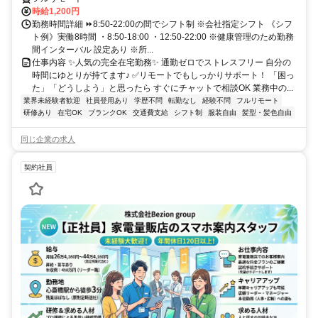
時給1,200円
勤務時間詳細 ⏩8:50-22:00の間でシフト制 ※会社指定シフト 《シフ
ト例》実働8時間 ・8:50-18:00 ・12:50-22:00 ※健康管理のため勤務
間インターバル 設定あり ※所...
仕事内容 ✨人気の完全在宅勤務✨ 通勤ゼロでストレスフリー 自分の
時間にゆとりが持てます♪ ✅リモートでもしっかりサポート！ 「困っ
た」「どうしよう」と思ったら すぐにチャットで相談OK 業務中の...
業界未経験者歓迎
社員登用あり
学歴不問
転勤なし
経験不問
フルリモート
研修あり
在宅OK
ブランクOK
交通費支給
シフト制
服装自由
髪型・髪色自由
同じ企業の求人
契約社員