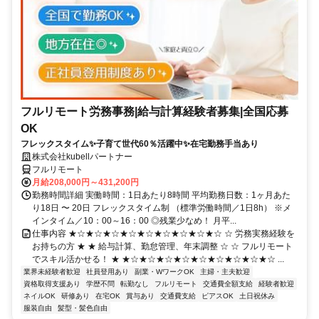
フルリモート労務事務|給与計算経験者募集|全国応募
OK
フレックスタイム✨子育て世代60％活躍中✨在宅勤務手当あり
株式会社kubellパートナー
フルリモート
月給208,000円～431,200円
勤務時間詳細 実働時間：1日あたり8時間 平均勤務日数：1ヶ月あた
り18日 〜 20日 フレックスタイム制 （標準労働時間／1日8h） ※メ
インタイム／10：00～16：00 ◎残業少なめ！ 月平...
仕事内容 ★☆★☆★☆★☆★☆★☆★☆★☆★☆ ☆ 労務実務経験を
お持ちの方 ★ ★ 給与計算、勤怠管理、年末調整 ☆ ☆ フルリモート
でスキル活かせる！ ★ ★☆★☆★☆★☆★☆★☆★☆★☆★☆ ...
業界未経験者歓迎
社員登用あり
副業・WワークOK
主婦・主夫歓迎
資格取得支援あり
学歴不問
転勤なし
フルリモート
交通費全額支給
経験者歓迎
ネイルOK
研修あり
在宅OK
賞与あり
交通費支給
ピアスOK
土日祝休み
服装自由
髪型・髪色自由