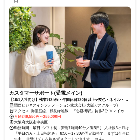
カスタマーサポート(受電メイン)
【10/1入社向け】残業月2h程・年間休日120日以上✨髪色・ネイル・服
装自由｜未経験スタートの20代・30代が活躍中｜推し活も旅行も"予定
関西ビジネスインフォメーション株式会社(大阪ガスグループ)
が組める"働き方へ｜
アクセス: 御堂筋線、鶴見緑地線 『心斎橋駅』徒歩3分 ※マイカ
ー・バイク通勤不可
月給249,550円～255,000円
大阪府大阪市中央区
勤務時間・曜日: シフト制（実働7時間40分／週5日） 入社後3ヶ月は
「平日のみ・土日祝休み」 8:50～17:30の固定勤務で、まずは仕事に
集中。 生活リズムを崩さずスタートできます。 ⇒ 4ヶ...