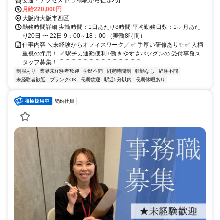
交通・アクセス 四ツ橋駅から徒歩2分
月給220,000円
大阪府大阪市西区
勤務時間詳細 実働時間：1日あたり8時間 平均勤務日数：1ヶ月あた
り20日 〜 22日 9：00～18：00 （実働8時間）
仕事内容 ＼未経験からオフィスワーク／ ✅ 手厚い研修あり✨ ✅ 人柄
重視の採用！ ✅ 駅チカ通勤便利♪ 働きやすさバツグンの 受付事務ス
タッフ募集！ ⌒⌒⌒⌒⌒⌒⌒⌒⌒⌒⌒⌒⌒⌒ ....
制服あり
業界未経験者歓迎
学歴不問
固定時間制
転勤なし
経験不問
未経験者歓迎
ブランクOK
長期歓迎
駅近5分以内
長期休暇あり
契約社員