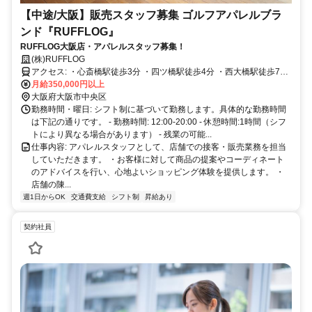
【中途/大阪】販売スタッフ募集 ゴルフアパレルブラ
ンド『RUFFLOG』
RUFFLOG大阪店・アパレルスタッフ募集！
(株)RUFFLOG
アクセス: ・心斎橋駅徒歩3分 ・四ツ橋駅徒歩4分 ・西大橋駅徒歩7分
・本町駅徒歩10分
月給350,000円以上
大阪府大阪市中央区
勤務時間・曜日: シフト制に基づいて勤務します。具体的な勤務時間
は下記の通りです。 - 勤務時間: 12:00-20:00 - 休憩時間:1時間（シフ
トにより異なる場合があります） - 残業の可能...
仕事内容: アパレルスタッフとして、店舗での接客・販売業務を担当
していただきます。 ・お客様に対して商品の提案やコーディネート
のアドバイスを行い、心地よいショッピング体験を提供します。 ・
店舗の陳...
週1日からOK
交通費支給
シフト制
昇給あり
契約社員