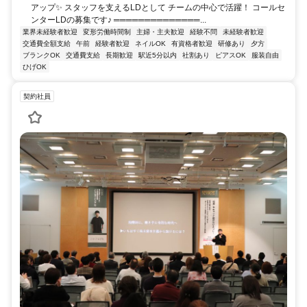
アップ✨ スタッフを支えるLDとして チームの中心で活躍！ コールセ
ンターLDの募集です♪ ══════════════...
業界未経験者歓迎
変形労働時間制
主婦・主夫歓迎
経験不問
未経験者歓迎
交通費全額支給
午前
経験者歓迎
ネイルOK
有資格者歓迎
研修あり
夕方
ブランクOK
交通費支給
長期歓迎
駅近5分以内
社割あり
ピアスOK
服装自由
ひげOK
契約社員