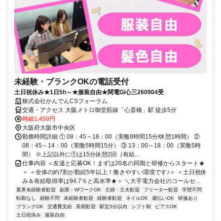
未経験・ブランクOKの電話受付
土日祝休み★1日5h～★服装自由★関電G/心三260904受
株式会社かんでんCSフォーラム
交通・アクセス 大阪メトロ御堂筋線「心斎橋」駅 徒歩5分
時給1,450円
大阪府大阪市中央区
勤務時間詳細 ① 08：45～18：00（実働8時間15分/休憩1時間） ②
08：45～14：00（実働5時間15分） ③ 13：00～18：00（実働5時
間） ※上記以外に①は15分休憩2回（有給...
仕事内容 ＜友達と応募OK！まずは20名の同期と研修からスタート★
＞ ＜全体の約7割が勤続5年以上！働きやすい環境です♪＞ ＜土日祝休
み＆有給取得率は94.7％と高水準★＞ ＼大手電力会社のコールセ...
業界未経験者歓迎
副業・WワークOK
主婦・主夫歓迎
フリーター歓迎
学歴不問
転勤なし
経験不問
未経験者歓迎
経験者歓迎
ネイルOK
週払いOK
研修あり
ブランクOK
交通費支給
長期歓迎
駅近5分以内
シフト制
ピアスOK
土日祝休み
服装自由