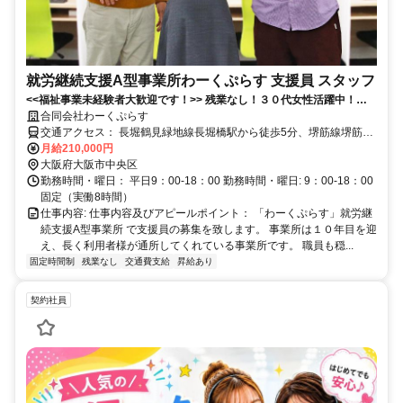
就労継続支援A型事業所わーくぷらす 支援員 スタッフ
<<福祉事業未経験者大歓迎です！>> 残業なし！３０代女性活躍中！堺
筋本町駅徒歩５分の駅チカ✅就労継続支援A型事業所での利用者様サポ
合同会社わーくぷらす
ート✨
交通アクセス： 長堀鶴見緑地線長堀橋駅から徒歩5分、堺筋線堺筋本
町駅から徒歩5分 アクセス: 堺筋本町駅徒歩５分、長堀橋駅徒歩５
月給210,000円
分、
大阪府大阪市中央区
勤務時間・曜日： 平日9：00-18：00 勤務時間・曜日: 9：00-18：00
固定（実働8時間）
仕事内容: 仕事内容及びアピールポイント： 「わーくぷらす」就労継
続支援A型事業所 で支援員の募集を致します。 事業所は１０年目を迎
え、長く利用者様が通所してくれている事業所です。 職員も穏...
固定時間制
残業なし
交通費支給
昇給あり
契約社員