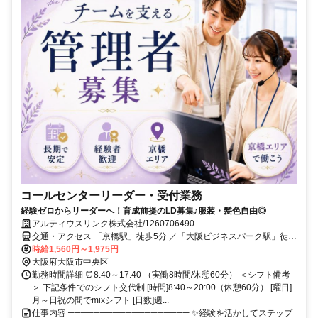
コールセンターリーダー・受付業務
経験ゼロからリーダーへ！育成前提のLD募集♪服装・髪色自由◎
アルティウスリンク株式会社/1260706490
交通・アクセス 「京橋駅」徒歩5分 ／「大阪ビジネスパーク駅」徒歩
3分／「大阪城公園駅」徒歩7分
時給1,560円～1,975円
大阪府大阪市中央区
勤務時間詳細 ⏰8:40～17:40 （実働8時間/休憩60分） ＜シフト備考
＞ 下記条件でのシフト交代制 [時間]8:40～20:00（休憩60分） [曜日]
月～日祝の間でmixシフト [日数]週...
仕事内容 ═══════════════════ ✨経験を活かしてステップ