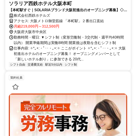
ソラリア西鉄ホテル大阪本町
【本町駅すぐ｜SOLARIAブランド大阪初進出のオープニング募集】◇業
界未経験の方歓迎◇20代・30代活躍中！昇給・賞与あり◎／最高のおも
株式会社西鉄ホテルズ
てなしをお客様に☆
アクセス: 大阪メトロ御堂筋線 「本町駅」２番出口直結
月給219,000円～312,500円
大阪府大阪市中央区
勤務時間・曜日: ▼シフト制（変形労働制・3交代制・週平均40時間
以内） 開業準備期間は実働8時間 開業後は夜勤を含むシフト制
仕事内容: ✧*｡+:・ﾟ･･・｡+:✧ ここがポイント ✧*｡+:・ﾟ･･・｡+:✧ 大阪
初進出ホテルのオープニング募集！ オープニングメンバーとして
「新しいホテル創り」に参加できる 20代...
シフト自由
交通費支給
駅近5分以内
シフト制
契約社員