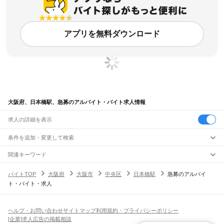
アプリを無料ダウンロード
大阪府、日本橋駅、急募のアルバイト・バイト求人情報
求人の詳細を表示
条件を追加・変更して検索
市区町村を追加・変更
関連キーワード
完全在宅ワーク 全国
シール貼り 在宅
現在地周辺
ガチャガチャ
犬カフェ
大阪府
駅を追加・変更
バイトTOP
大阪府
大阪市
中央区
日本橋駅
急募のアルバイ
大阪府
すべて
ト・バイト・求人
大阪市
すべて
職種を追加・変更
JR京都線
都島区
福島区
此花区
西区
港区
大正区
天王寺区
浪速区
西淀川区
東淀川区
東成区
島本駅
高槻駅
摂津富田駅
JR総持寺駅
茨木駅
千里丘駅
岸辺駅
吹田駅
東淀川駅
飲食・フードサービス
生野区
旭区
城東区
阿倍野区
住吉区
東住吉区
西成区
淀川区
鶴見区
住之江区
特徴を追加・変更
新大阪駅
大阪駅
飲食・フードサービス
平野区
北区
中央区
すべて
ヘルプ・お問い合わせ
サイトマップ
利用規約・プライバシーポリシー
ホールスタッフ
キッチンスタッフ
皿洗い・洗い場
精肉・鮮魚加工
給食調理
人気
[企業]求人広告の掲載相談
JR神戸線(大阪～神戸)
堺市
すべて
雇用形態を追加・変更