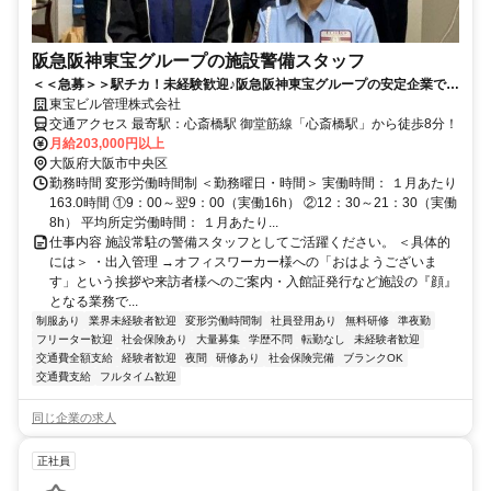
阪急阪神東宝グループの施設警備スタッフ
＜＜急募＞＞駅チカ！未経験歓迎♪阪急阪神東宝グループの安定企業です
〇
東宝ビル管理株式会社
交通アクセス 最寄駅：心斎橋駅 御堂筋線「心斎橋駅」から徒歩8分！
月給203,000円以上
大阪府大阪市中央区
勤務時間 変形労働時間制 ＜勤務曜日・時間＞ 実働時間： １月あたり
163.0時間 ①9：00～翌9：00（実働16h） ②12：30～21：30（実働
8h） 平均所定労働時間： １月あたり...
仕事内容 施設常駐の警備スタッフとしてご活躍ください。 ＜具体的
には＞ ・出入管理 →オフィスワーカー様への「おはようございま
す」という挨拶や来訪者様へのご案内・入館証発行など施設の『顔』
となる業務で...
制服あり
業界未経験者歓迎
変形労働時間制
社員登用あり
無料研修
準夜勤
フリーター歓迎
社会保険あり
大量募集
学歴不問
転勤なし
未経験者歓迎
交通費全額支給
経験者歓迎
夜間
研修あり
社会保険完備
ブランクOK
交通費支給
フルタイム歓迎
同じ企業の求人
正社員