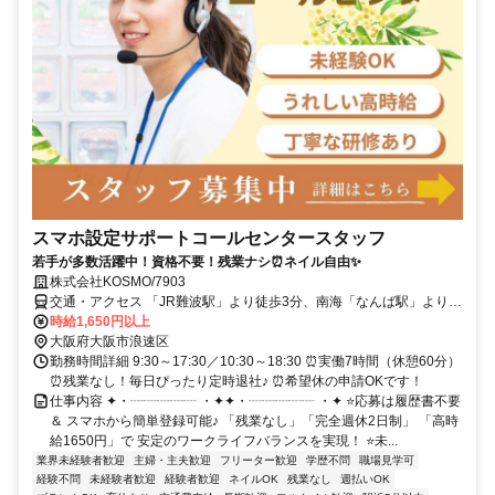
スマホ設定サポートコールセンタースタッフ
若手が多数活躍中！資格不要！残業ナシ⏰ネイル自由✨
株式会社KOSMO/7903
交通・アクセス 「JR難波駅」より徒歩3分、南海「なんば駅」より徒
歩4分、阪神・近鉄「大阪難波駅」より徒歩6分
時給1,650円以上
大阪府大阪市浪速区
勤務時間詳細 9:30～17:30／10:30～18:30 ⏰実働7時間（休憩60分）
⏰残業なし！毎日ぴったり定時退社♪ ⏰希望休の申請OKです！
仕事内容 ✦・┈┈┈┈┈ ・✦✦・┈┈┈┈┈ ・✦ ⭐応募は履歴書不要
＆ スマホから簡単登録可能♪ 「残業なし」「完全週休2日制」 「高時
給1650円」で 安定のワークライフバランスを実現！ ⭐未...
業界未経験者歓迎
主婦・主夫歓迎
フリーター歓迎
学歴不問
職場見学可
経験不問
未経験者歓迎
経験者歓迎
ネイルOK
残業なし
週払いOK