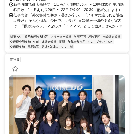
勤務時間詳細 実働時間：1日あたり9時間30分 〜 10時間30分 平均勤
務日数：1ヶ月あたり20日 〜 22日 ⏰9:00～20:30（配置先による）
仕事内容 「外の警備で寒さ・暑さが辛い」 「ノルマに追われる販売
は嫌だ」 そんな悩み、今日でオサラバ！✊ 冷暖房完備の快適な室内
で、 日勤のみ＆ノルマなしの 「ドアマン」として働きませんか？✨
...
制服あり
業界未経験者歓迎
フリーター歓迎
学歴不問
経験不問
未経験者歓迎
交通費全額支給
午前
経験者歓迎
夜間
有資格者歓迎
夕方
ブランクOK
交通費支給
長期歓迎
駅近5分以内
シフト制
正社員