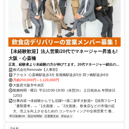
【未経験歓迎】法人営業/20代でマネージャー昇進も!
大阪・心斎橋
正直、経験者より未経験の方が伸びてます。20代マネージャー続出の営
業職
株式会社Renovate【人事部】
アクセス: 心斎橋駅徒歩3分 長堀橋駅徒歩5分 四ツ橋駅徒歩6分
月給250,000円～1,120,000円
大阪府大阪市中央区
勤務時間・曜日: 平日10:00-19:00（休憩1h） 土日祝休み 年間休日
120日
仕事内容: <未経験からでも活躍> <第二新卒大歓迎> 【採用フロー】
「書類選考」→「1次面接」→「2次面接」 飲食店などの市場の拡
大、売上を向上させるための コンサルティングや企画営業で 働...
即日勤務OK
固定時間制
交通費支給
昇給あり
正社員