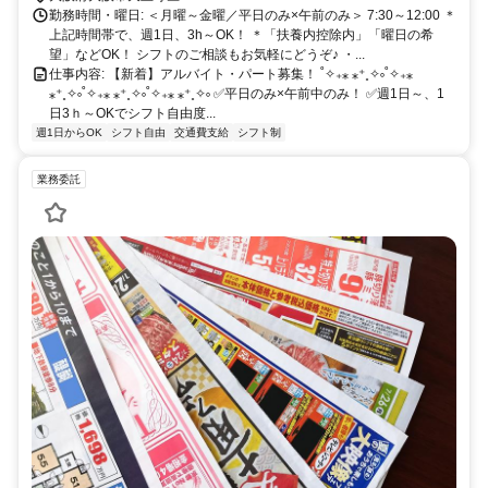
「梅田駅」「大阪駅」～「大阪上本町駅」約20分 ーーーーーーーー
勤務時間・曜日: ＜月曜～金曜／平日のみ×午前のみ＞ 7:30～12:00 ＊
ーーーーーーーーーーーー
上記時間帯で、週1日、3h～OK！ ＊「扶養内控除内」「曜日の希
望」などOK！ シフトのご相談もお気軽にどうぞ♪ ・...
仕事内容: 【新着】アルバイト・パート募集！ ˚✧₊⁎ ⁎⁺˳✧༚˚✧₊⁎
⁎⁺˳✧༚˚✧₊⁎ ⁎⁺˳✧༚˚✧₊⁎ ⁎⁺˳✧༚ ✅️平日のみ×午前中のみ！ ✅️週1日～、1
日3ｈ～OKでシフト自由度...
週1日からOK
シフト自由
交通費支給
シフト制
業務委託