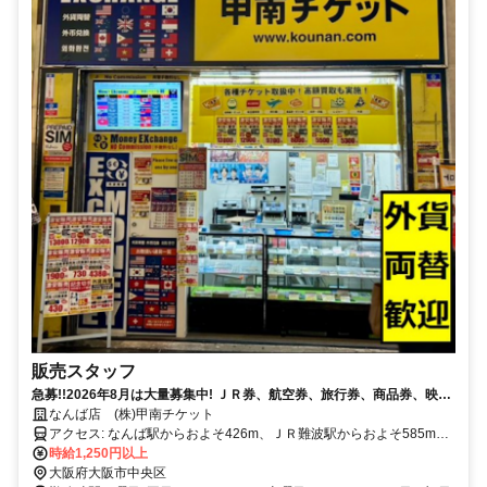
販売スタッフ
急募!!2026年8月は大量募集中! ＪＲ券、航空券、旅行券、商品券、映画
券 などの販売の求人です。 一から丁寧にお教えいたします。 関西圏と
なんば店 (株)甲南チケット
東京に直営店舗を展開し、 「宝くじ売り場経験者も歓迎」 ｜駅からすぐ
アクセス: なんば駅からおよそ426m、ＪＲ難波駅からおよそ585m、
でアクセス良好｜充実の福利厚生｜従業員の圧倒的な支持を頂戴してい
近鉄日本橋駅からおよそ438m ■南海「難波」駅より徒歩5分（大阪市
時給1,250円以上
るのが当店！お客様はもちろん従業員にとっても『キレイ・安心・安
中央区難波３丁目２番２２号）
大阪府大阪市中央区