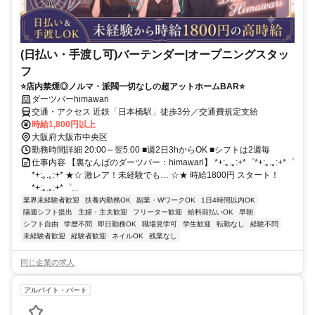
(日払い・手渡し可)バーテンダー|オープニングスタッ
フ
⭐店内禁煙◎ノルマ・派閥一切なしの超アットホームBAR⭐
ダーツバーhimawari
交通・アクセス 近鉄「日本橋駅」徒歩3分／交通費規定支給
時給1,800円以上
大阪府大阪市中央区
勤務時間詳細 20:00～翌5:00 ■週2日3hからOK ■シフトは2週毎
仕事内容 【裏なんばのダーツバー：himawari】 *+:｡.｡:+*゜*+:｡.｡:+*゜
*+:｡.｡:+* ★☆ 激レア！未経験でも… ☆★ 時給1800円 スタート！
*+:｡.｡:+*゜...
業界未経験者歓迎
扶養内勤務OK
副業・WワークOK
1日4時間以内OK
隔週シフト提出
主婦・主夫歓迎
フリーター歓迎
給料前払いOK
早朝
シフト自由
学歴不問
即日勤務OK
職場見学可
学生歓迎
転勤なし
経験不問
未経験者歓迎
経験者歓迎
ネイルOK
残業なし
同じ企業の求人
アルバイト・パート