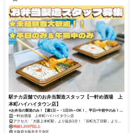
駅チカ店舗でのお弁当製造スタッフ【一軒め酒場 上
本町ハイハイタウン店】
⭐️お弁当の製造のみ！【週1日～・1日3h～OK！、平日×午前中のみ！】
⏩️駅チカ徒歩1分⭐️未経験OK＆履歴書不要！⭐️髪型・髪色自由＆ネイル・
一軒め酒場 上本町ハイハイタウン店
ピアスOK！
アクセス: 「大阪上本町駅」より徒歩1分！ 「谷町九丁目駅」より徒
歩3分 ＊駅チカで通勤ラクラク！ ＊「なんば駅」～「大阪上本町駅」
時給1,200円以上
約10分 ＊「天王寺駅」「新今宮駅」～「大阪上本町駅」約10分 ＊
大阪府大阪市天王寺区