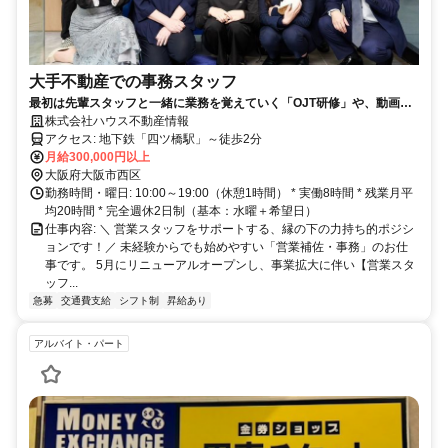
大手不動産での事務スタッフ
最初は先輩スタッフと一緒に業務を覚えていく「OJT研修」や、動画マ
ニュアルも完備。PC入力に自信がない方も、簡単な操作からスタートで
株式会社ハウス不動産情報
きるのでご安心ください。
アクセス: 地下鉄「四ツ橋駅」～徒歩2分
月給300,000円以上
大阪府大阪市西区
勤務時間・曜日: 10:00～19:00（休憩1時間） * 実働8時間 * 残業月平
均20時間 * 完全週休2日制（基本：水曜＋希望日）
仕事内容: ＼ 営業スタッフをサポートする、縁の下の力持ち的ポジシ
ョンです！／ 未経験からでも始めやすい「営業補佐・事務」のお仕
事です。 5月にリニューアルオープンし、事業拡大に伴い【営業スタ
ッフ...
急募
交通費支給
シフト制
昇給あり
アルバイト・パート