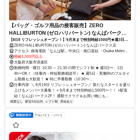
【バッグ・ゴルフ用品の接客販売】ZERO
HALLIBURTON (ゼロハリバートン) なんばパークス
【8/19 リフレッシュオープン！】9月末まで特別時給1500円★週3日・1
店
日4h〜短時間＆扶養内OK！社割・制服あり◎未経験・主婦(夫)・学生・
ZERO HALLIBURTON (ゼロハリバートン) なんばパークス店
フルタイム歓迎♪
アクセス: 南海電鉄「なんば駅」中央口・南口直結 ・Osaka Metro御
堂筋線 「なんば駅」南改札口より徒歩約7分 ・近鉄阪神「大阪難波
時給1,500円以上
駅」東改札口より徒歩約9分
大阪府大阪市浪速区
勤務時間・曜日: 10:30 ～ 21:30 の間でシフト制 ★ 週3日〜、1日
4h〜OK！（扶養内・時短勤務相談可） ★ 週5日・実働8hのフルタイ
ム勤務も大歓迎！ ★ 特に早番勤務（10:30〜...
仕事内容: ＼ 8月19日 リフレッシュオープン／ 新たなスタートを盛り
上げるメンバー大募集！ ⭐ 9月末まで特別時給1,500円〜！！ ⭐駅直
結！なんばパークス2F！ 通勤ラクラク＆お買い物にも...
残業なし
駅近5分以内
シフト制
昇給あり
アルバイト・パート