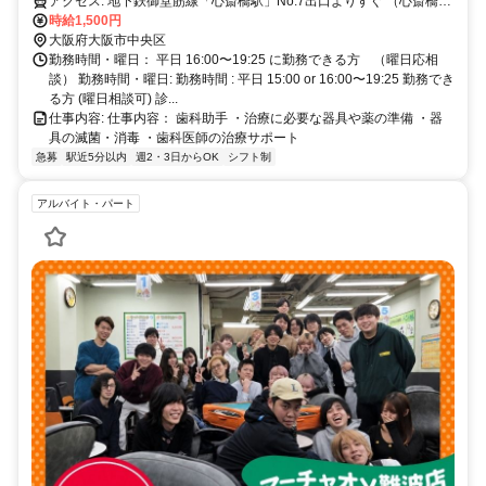
アクセス: 地下鉄御堂筋線「心斎橋駅」No.7出口よりすぐ （心斎橋大
丸店向かい・OPA隣・アクタス上）
時給1,500円
大阪府大阪市中央区
勤務時間・曜日： 平日 16:00〜19:25 に勤務できる方 （曜日応相
談） 勤務時間・曜日: 勤務時間 : 平日 15:00 or 16:00〜19:25 勤務でき
る方 (曜日相談可) ​診...
仕事内容: 仕事内容： 歯科助手 ・治療に必要な器具や薬の準備 ・器
具の滅菌・消毒 ・歯科医師の治療サポート
急募
駅近5分以内
週2・3日からOK
シフト制
アルバイト・パート