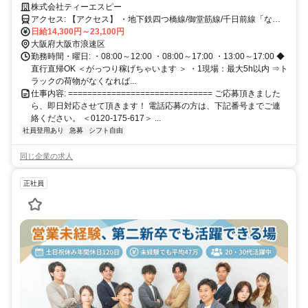
1.4万★希望日だけ◎長期高収入可！
株式会社ティーエスピー
アクセス: 【アクセス】 ・地下鉄四つ橋線/御堂筋線/千日前線「なん
ば駅」32番出口から直ぐ ・JR/南海「難波駅」 ◆自転車、バイク通勤
日給14,300円～23,100円
OK（駐輪スペース有）
大阪府大阪市浪速区
勤務時間・曜日: ・08:00～12:00 ・08:00～17:00 ・13:00～17:00 ◆
直行直帰OK ＜がっつり稼げちゃいます ＞ ・1現場：最大5h以内 ⇒ト
ラックの荷物がなくなれば...
仕事内容: ============================== ご応募頂きました
ら、即日対応させて頂きます！ 電話応募の方は、下記番号までご連
絡ください。 ＜0120-175-617＞ ...
社員登用あり
急募
シフト自由
同じ企業の求人
正社員