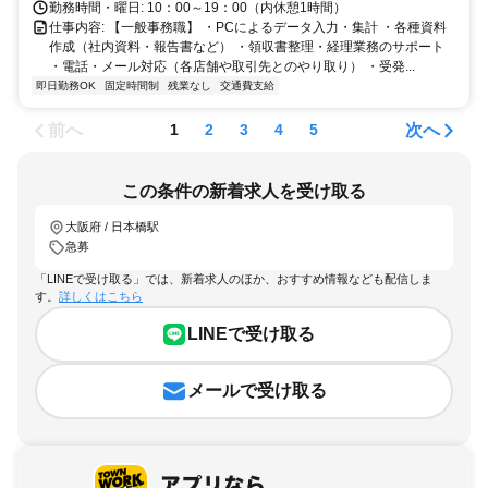
勤務時間・曜日: 10：00～19：00（内休憩1時間）
仕事内容: 【一般事務職】 ・PCによるデータ入力・集計 ・各種資料
作成（社内資料・報告書など） ・領収書整理・経理業務のサポート
・電話・メール対応（各店舗や取引先とのやり取り） ・受発...
即日勤務OK
固定時間制
残業なし
交通費支給
前へ
次へ
1
2
3
4
5
この条件の新着求人を受け取る
大阪府 / 日本橋駅
急募
「LINEで受け取る」では、新着求人のほか、おすすめ情報なども配信しま
す。
詳しくはこちら
LINEで受け取る
メールで受け取る