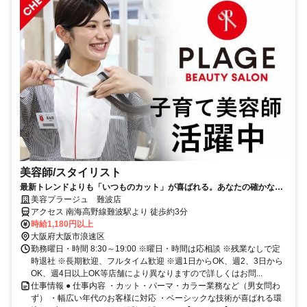
美容師/スタイリスト
最新トレンドよりも「いつものカット」が喜ばれる。あなたの確かな基
礎技術が活きる場所。
美容プラージュ 難波店
アクセス 南海高野線難波駅より 徒歩約3分
時給1,180円以上
大阪府大阪市浪速区
勤務曜日・時間 8:30～19:00 ※曜日・時間は応相談 ※残業なしで定
時退社 ※長期歓迎、フルタイム歓迎 ※週1日からOK、週2、3日から
OK、週4日以上OK等店舗により異なりますので詳しくはお問...
仕事情報 ● 仕事内容 ・カット・パーマ・カラー業務など（男女問わ
ず） ・幅広い年代のお客様に対応 ・ベーシックな技術が喜ばれる環