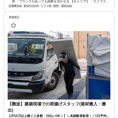
境 ・ブランクがあっても経験を活かせる 【キャリア】 ・ライフス...
交通費支給
駅近5分以内
シフト制
髪型・髪色自由
業務委託
【難波】建築現場での荷揚げスタッフ(資材搬入・搬
出)
【月50万以上稼ぐ人多数・日払いOK！】＼未経験者歓迎！／1日平均