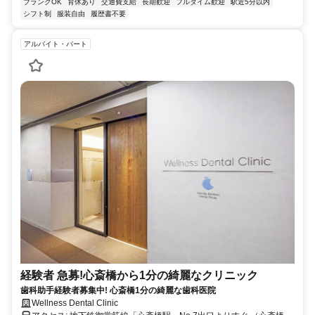
ブランクOK
育休あり
交通費支給
長期歓迎
フルタイム歓迎
駅近5分以内
シフト制
服装自由
履歴書不要
アルバイト・パート
経験者 急募!心斎橋から1分の綺麗なクリニック
歯科助手経験者募集中! 心斎橋1分の綺麗な歯科医院
Wellness Dental Clinic