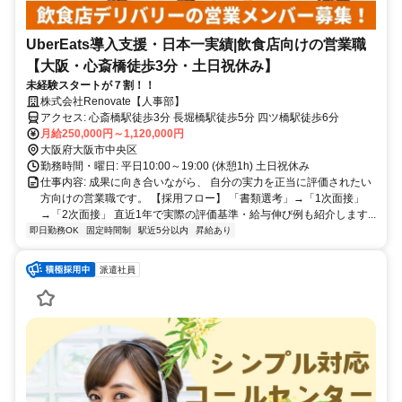
UberEats導入支援・日本一実績|飲食店向けの営業職
【大阪・心斎橋徒歩3分・土日祝休み】
未経験スタートが７割！！
株式会社Renovate【人事部】
アクセス: 心斎橋駅徒歩3分 長堀橋駅徒歩5分 四ツ橋駅徒歩6分
月給250,000円～1,120,000円
大阪府大阪市中央区
勤務時間・曜日: 平日10:00～19:00 (休憩1h) 土日祝休み
仕事内容: 成果に向き合いながら、 自分の実力を正当に評価されたい
方向けの営業職です。 【採用フロー】 「書類選考」→「1次面接」
→「2次面接」 直近1年で実際の評価基準・給与伸び例も紹介します...
即日勤務OK
固定時間制
駅近5分以内
昇給あり
派遣社員