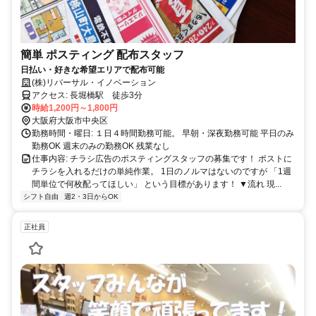
簡単 ポスティング 配布スタッフ
日払い・好きな希望エリアで配布可能
(株)リバーサル・イノベーション
アクセス: 長堀橋駅 徒歩3分
時給1,200円～1,800円
大阪府大阪市中央区
勤務時間・曜日: １日４時間勤務可能。 早朝・深夜勤務可能 平日のみ
勤務OK 週末のみの勤務OK 残業なし
仕事内容: チラシ広告のポスティングスタッフの募集です！ ポストに
チラシを入れるだけの単純作業。 1日のノルマはないのですが 「1週
間単位で何枚配ってほしい」 という目標があります！ ▼流れ 現...
シフト自由
週2・3日からOK
正社員