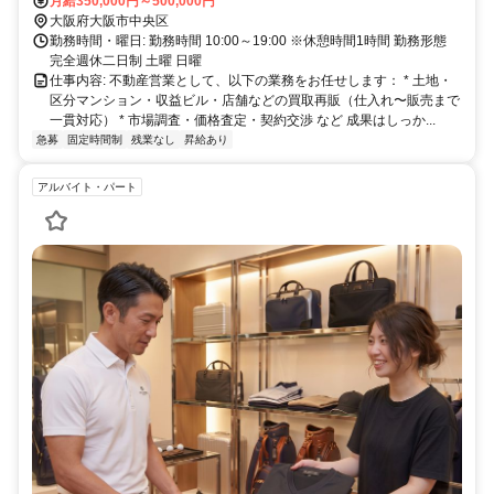
月給350,000円～500,000円
大阪府大阪市中央区
勤務時間・曜日: 勤務時間 10:00～19:00 ※休憩時間1時間 勤務形態
完全週休二日制 土曜 日曜
仕事内容: 不動産営業として、以下の業務をお任せします： * 土地・
区分マンション・収益ビル・店舗などの買取再販（仕入れ〜販売まで
一貫対応） * 市場調査・価格査定・契約交渉 など 成果はしっか...
急募
固定時間制
残業なし
昇給あり
アルバイト・パート