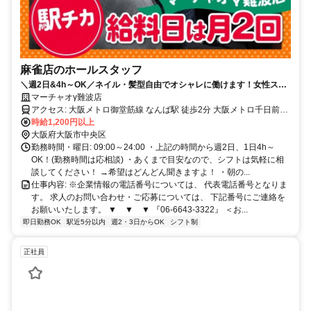
麻雀店のホールスタッフ
＼週2日&4h～OK／ネイル・髪型自由でオシャレに働けます！女性スタ
ッフ多数活躍中！
マーチャオγ難波店
アクセス: 大阪メトロ御堂筋線 なんば駅 徒歩2分 大阪メトロ千日前線
なんば駅 徒歩2分 南海本線 難波駅 徒歩5分
時給1,200円以上
大阪府大阪市中央区
勤務時間・曜日: 09:00～24:00 ・上記の時間から週2日、1日4h～
OK！(勤務時間は応相談) ・あくまで目安なので、シフトは気軽に相
談してください！ →希望はどんどん聞きますよ！ ・朝の...
仕事内容: ※企業情報の電話番号については、 代表電話番号となりま
す。 求人のお問い合わせ・ご応募については、 下記番号にご連絡を
お願いいたします。 ▼ ▼ ▼ 『06-6643-3322』 ＜お...
即日勤務OK
駅近5分以内
週2・3日からOK
シフト制
正社員