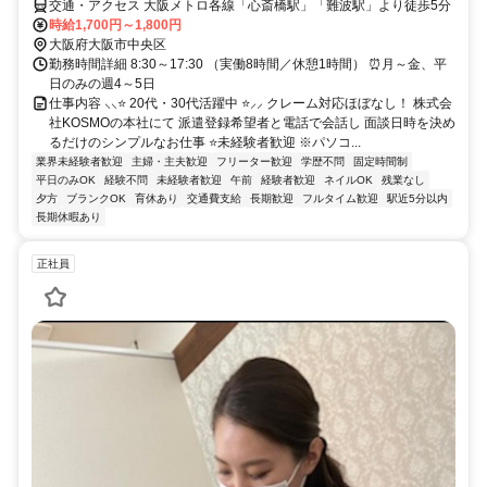
交通・アクセス 大阪メトロ各線「心斎橋駅」「難波駅」より徒歩5分
時給1,700円～1,800円
大阪府大阪市中央区
勤務時間詳細 8:30～17:30 （実働8時間／休憩1時間） ⏰月～金、平
日のみの週4～5日
仕事内容 ⸜⸜⭐ 20代・30代活躍中 ⭐⸝⸝ クレーム対応ほぼなし！ 株式会
社KOSMOの本社にて 派遣登録希望者と電話で会話し 面談日時を決め
るだけのシンプルなお仕事 ⭐未経験者歓迎 ※パソコ...
業界未経験者歓迎
主婦・主夫歓迎
フリーター歓迎
学歴不問
固定時間制
平日のみOK
経験不問
未経験者歓迎
午前
経験者歓迎
ネイルOK
残業なし
夕方
ブランクOK
育休あり
交通費支給
長期歓迎
フルタイム歓迎
駅近5分以内
長期休暇あり
正社員