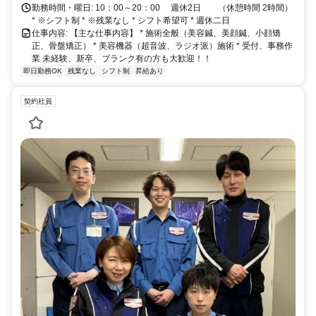
勤務時間・曜日: 10：00～20：00 週休2日 （休憩時間 2時間）
* ※シフト制 * ※残業なし * シフト希望可 * 週休二日
仕事内容: 【主な仕事内容】 * 施術全般（美容鍼、美顔鍼、小顔矯
正、骨盤矯正） * 美容機器（超音波、ラジオ派）施術 * 受付、事務作
業 未経験、新卒、ブランク有の方も大歓迎！！
即日勤務OK
残業なし
シフト制
昇給あり
契約社員