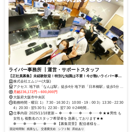
ライバー事務所 ┃運営・サポートスタッフ
【正社員募集】未経験歓迎！特別な知識は不要！今が熱いライバー事務
所での運営サポート！若手の女性が活 躍中！年間休日120日
株式会社エムジー(大阪)
アクセス: 地下鉄「なんば駅」徒歩4分 地下鉄「日本橋駅」徒歩5分 地
下鉄「心斎橋駅」徒歩8分 近鉄・阪神「大阪難波駅」徒歩6分 近鉄
月給236,172円～600,000円
「近鉄日本橋駅」徒歩6分
大阪府大阪市中央区
勤務時間・曜日: 1） 7:30 - 16:30 2）10:00 - 19：00 3）13:30 - 22:30
4）20:30 - 翌5:30 5）22:30 - 翌7:30 ※24時間...
仕事内容: 2025/11/18更新～ ✼┈┈✼┈┈✼┈┈✼┈┈✼ ★★男性 も
女性も 複数名のスタッフ希望者を 急募しております★★
✼┈┈✼┈┈✼┈┈✼┈┈✼ 【募集背景】 配信者様を...
固定時間制
残業なし
交通費支給
シフト制
昇給あり