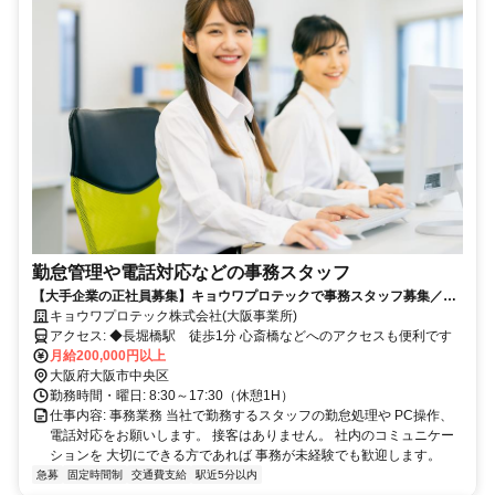
勤怠管理や電話対応などの事務スタッフ
【大手企業の正社員募集】キョウワプロテックで事務スタッフ募集／未
経験からキャリアアップが叶う／駅と1分で通勤も快適
キョウワプロテック株式会社(大阪事業所)
アクセス: ◆長堀橋駅 徒歩1分 心斎橋などへのアクセスも便利です
月給200,000円以上
大阪府大阪市中央区
勤務時間・曜日: 8:30～17:30（休憩1H）
仕事内容: 事務業務 当社で勤務するスタッフの勤怠処理や PC操作、
電話対応をお願いします。 接客はありません。 社内のコミュニケー
ションを 大切にできる方であれば 事務が未経験でも歓迎します。
急募
固定時間制
交通費支給
駅近5分以内