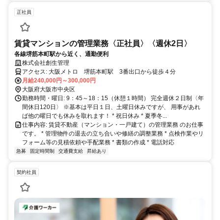
正社員
賃貸マンションの管理業務〈正社員〉〈週休2日〉
各線堺筋本町駅から近く、通勤便利
株式会社創生管理
アクセス: 大阪メトロ 堺筋本町駅 3番出口から徒歩４分
月給240,000円～300,000円
大阪府大阪市中央区
勤務時間・曜日: 9：45～18：15（休憩１時間） 完全週休２日制〈年
間休日120日〉 ※基本は平日１日、土曜日休みですが、 用事があれ
ば他の曜日でも休みを取れます！ * 祝日休み * 夏季冬...
仕事内容: 賃貸不動産（マンション・一戸建て）の管理業務 のお仕事
です。 * 管理物件の退去の立ち合いや修繕の調整業務 * 点検作業やリ
フォーム等の見積依頼や手配業務 * 書類の作成 * 電話対応
急募
固定時間制
交通費支給
昇給あり
契約社員