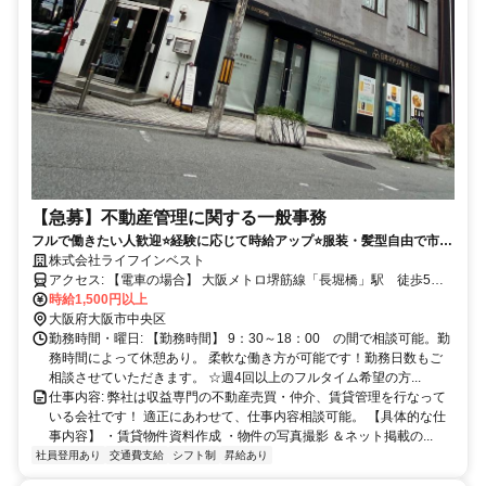
【急募】不動産管理に関する一般事務
フルで働きたい人歓迎⭐経験に応じて時給アップ⭐服装・髪型自由で市内
アクセス抜群！通勤手当あり、通勤方法も相談できます。事務未経験で
株式会社ライフインベスト
もやる気があれば一度ご連絡ください⭐
アクセス: 【電車の場合】 大阪メトロ堺筋線「長堀橋」駅 徒歩5分
大阪メトロ御堂筋線「心斎橋」駅 徒歩10分
時給1,500円以上
大阪府大阪市中央区
勤務時間・曜日: 【勤務時間】 9：30～18：00 の間で相談可能。勤
務時間によって休憩あり。 柔軟な働き方が可能です！勤務日数もご
相談させていただきます。 ☆週4回以上のフルタイム希望の方...
仕事内容: 弊社は収益専門の不動産売買・仲介、賃貸管理を行なって
いる会社です！ 適正にあわせて、仕事内容相談可能。 【具体的な仕
事内容】 ・賃貸物件資料作成 ・物件の写真撮影 ＆ネット掲載の...
社員登用あり
交通費支給
シフト制
昇給あり