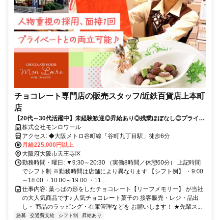
チョコレート専門店の販売スタッフ/近鉄百貨店上本町
店
【20代～30代活躍中】未経験歓迎◎昇給あり◎残業ほぼなし◎プライベ
ートとの両立ができます！
株式会社モンロワール
アクセス: ◆大阪メトロ谷町線「谷町九丁目駅」徒歩6分
月給225,000円以上
大阪府大阪市天王寺区
勤務時間・曜日: ▼9:30～20:30 （実働8時間／休憩60分） 上記時間
でシフト制 ※勤務時間は店舗により異なります 【シフト例】 ・9:00
～18:00 ・10:00～19:00 ・11:...
仕事内容: 葉っぱの形をしたチョコレート【リーフメモリー】 が当社
の大人気商品です♪ 人気チョコレート菓子の 接客販売・レジ・品出
し・ 商品のラッピング・在庫管理などを お願いします！ ★先輩ス...
急募
交通費支給
シフト制
昇給あり