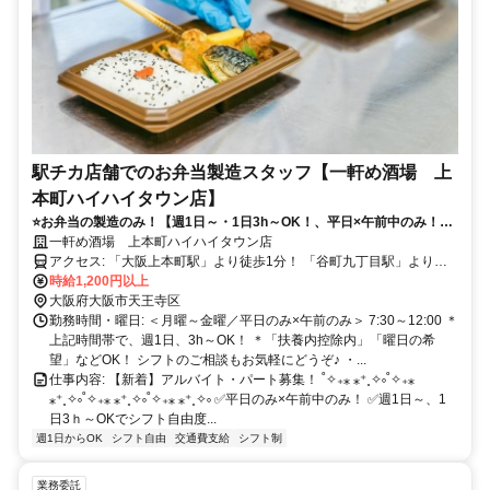
駅チカ店舗でのお弁当製造スタッフ【一軒め酒場 上
本町ハイハイタウン店】
⭐️お弁当の製造のみ！【週1日～・1日3h～OK！、平日×午前中のみ！】
⏩️駅チカ徒歩1分⭐️未経験OK＆履歴書不要！⭐️髪型・髪色自由＆ネイル・
一軒め酒場 上本町ハイハイタウン店
ピアスOK！
アクセス: 「大阪上本町駅」より徒歩1分！ 「谷町九丁目駅」より徒
歩3分 ＊駅チカで通勤ラクラク！ ＊「なんば駅」～「大阪上本町駅」
時給1,200円以上
約10分 ＊「天王寺駅」「新今宮駅」～「大阪上本町駅」約10分 ＊
大阪府大阪市天王寺区
「梅田駅」「大阪駅」～「大阪上本町駅」約20分 ーーーーーーーー
勤務時間・曜日: ＜月曜～金曜／平日のみ×午前のみ＞ 7:30～12:00 ＊
ーーーーーーーーーーーー
上記時間帯で、週1日、3h～OK！ ＊「扶養内控除内」「曜日の希
望」などOK！ シフトのご相談もお気軽にどうぞ♪ ・...
仕事内容: 【新着】アルバイト・パート募集！ ˚✧₊⁎ ⁎⁺˳✧༚˚✧₊⁎
⁎⁺˳✧༚˚✧₊⁎ ⁎⁺˳✧༚˚✧₊⁎ ⁎⁺˳✧༚ ✅️平日のみ×午前中のみ！ ✅️週1日～、1
日3ｈ～OKでシフト自由度...
週1日からOK
シフト自由
交通費支給
シフト制
業務委託