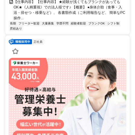
【仕事内容】 【仕事内容】 ★経験が浅くてもブランクがあっても
OK★《人柄重視》での法人様です♪ 【概要】 ●身体介助（食事・入
浴・排せつ・移乗など）、 各書類作成（ご利用報告など、 簡単なPC
操作...
長期
フリーター歓迎
大量募集
学歴不問
経験者歓迎
ブランクOK
シフト制
昇給あり
正社員