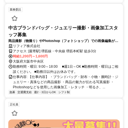
業務委託
中古ブランドバッグ・ジュエリー撮影・画像加工スタ
ッフ募集
商品撮影（物撮り）やPhotoshop（フォトショップ）での画像編集が得
意な方！！
リフィア株式会社
アクセス: [最寄駅] 堺筋線・中央線 堺筋本町駅 徒歩3分
時給1,200円～1,600円
大阪府大阪市中央区
勤務時間・曜日: 9:00～18:00 ■週1日～OK ■勤務時間・曜日はご相
談ください。 ■勤務日以外はお休みです。
仕事内容: 【仕事内容】 ・ブランドバッグ・財布・小物・腕時計・ジ
ュエリー・真珠などの商品撮影 ・商品の魅力が伝わる写真撮影 ・
Photoshopなどを使用した画像加工・レタッチ ・明るさ、...
急募
交通費支給
週2・3日からOK
シフト制
正社員