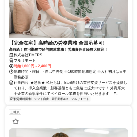
【完全在宅】高時給の労務業務 全国応募可!
高時給！在宅勤務で給与関連業務！労務責任者経験大歓迎！
株式会社TIMERS
フルリモート
時給1,600円～2,400円
勤務時間・曜日: ・自己申告制 ※160時間勤務想定 ※入社初月は日中
勤務必須
仕事内容: ★急募★ 私たちは、BtoB向けの業務支援サービスを提供し
ており、導入企業数・顧客基盤ともに急速に拡大中です！ 外資系大
手企業の新規案件にてペイロール業務を担当いただきます！ //...
変形労働時間制
シフト自由
即日勤務OK
フルリモート
正社員