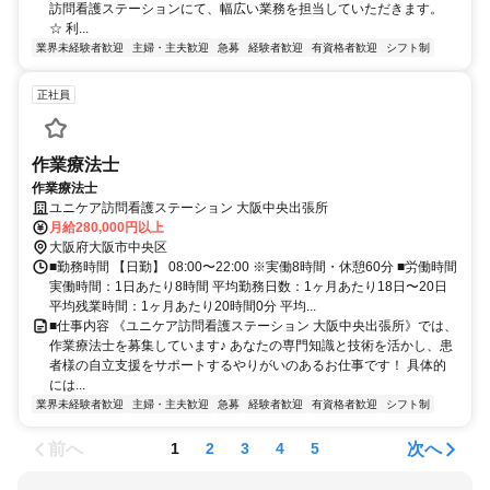
訪問看護ステーションにて、幅広い業務を担当していただきます。
☆ 利...
業界未経験者歓迎
主婦・主夫歓迎
急募
経験者歓迎
有資格者歓迎
シフト制
正社員
作業療法士
作業療法士
ユニケア訪問看護ステーション 大阪中央出張所
月給280,000円以上
大阪府大阪市中央区
■勤務時間 【日勤】 08:00〜22:00 ※実働8時間・休憩60分 ■労働時間
実働時間：1日あたり8時間 平均勤務日数：1ヶ月あたり18日〜20日
平均残業時間：1ヶ月あたり20時間0分 平均...
■仕事内容 《ユニケア訪問看護ステーション 大阪中央出張所》では、
作業療法士を募集しています♪ あなたの専門知識と技術を活かし、患
者様の自立支援をサポートするやりがいのあるお仕事です！ 具体的
には...
業界未経験者歓迎
主婦・主夫歓迎
急募
経験者歓迎
有資格者歓迎
シフト制
前へ
次へ
1
2
3
4
5