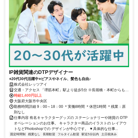
IP雑貨関連のDTPデザイナー
⭐20代30代活躍中⭐ピアスやネイル、髪色も自由♪
株式会社レッツアイ
交通・アクセス 「堺筋本町」駅より徒歩5分 ※長堀橋・本町からも徒
歩圏内
時給1,400円以上
大阪府大阪市中央区
勤務時間詳細 9：00～18：00 ＊実働8時間 ＊休憩1時間 ＊残業：原
則なし
仕事内容 有名キャラクターグッズの ステーショナリーや雑貨の DTP
オペレーションのお仕事。 キャラクター商品のイラストの レイアウ
トなどPhotoshopでの デザインが中心です。 ▼具体的な仕事...
固定時間制
残業なし
長期歓迎
フルタイム歓迎
駅近5分以内
土日祝休み