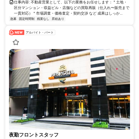
仕事内容: 不動産営業として、以下の業務をお任せします： * 土地・
区分マンション・収益ビル・店舗などの買取再販（仕入れ〜販売まで
一貫対応） * 市場調査・価格査定・契約交渉 など 成果はしっか...
急募
固定時間制
残業なし
昇給あり
アルバイト・パート
夜勤フロントスタッフ