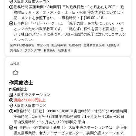
大阪府大阪市天王寺区
勤務時間 実働時間：8時間/日 平均勤務日数：1ヶ月あたり20日 ・勤
務曜日：月・火・水・木・金・土・日・祝※ 注釈内容については下
記コメントを参照下さい。 ・勤務時間： [1] 09:00～18...
仕事内容 「ベビーパーク」は、「親子の絆」を大切にしたい、パパ
とママのための親子教室です。 「叱らずに個性を育てる育児法」と
いう独自のメソッドに基づき、0歳～3歳児の親子に対して1コマ50分
のレッスン...
業界未経験者歓迎
学歴不問
固定時間制
経験不問
交通費全額支給
研修あり
賞与あり
ブランクOK
育休あり
社割あり
正社員
作業療法士
作業療法士
大阪中央ステーション
月給271,600円以上
大阪府大阪市中央区
■勤務時間 【日勤】 09:00〜18:00 ※実働8時間・休憩60分 ■労働時間
実働時間：1日あたり8時間 平均勤務日数：1ヶ月あたり18日〜20日
平均残業時間：1ヶ月あたり20時間0分 平均...
■仕事内容 《作業療法士募集！》 大阪中央ステーションでは、居宅介
護支援事業所、老人デイサービスセンター、訪問介護ステーション、