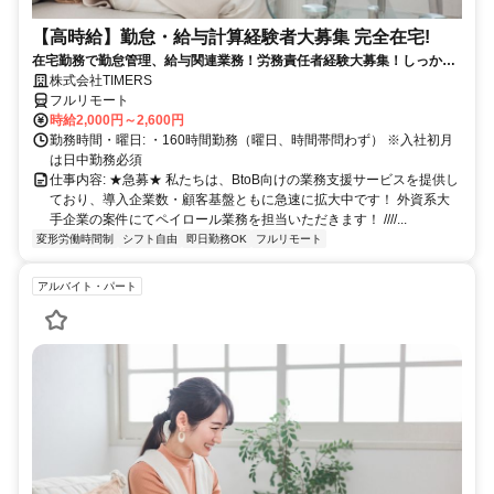
【高時給】勤怠・給与計算経験者大募集 完全在宅!
在宅勤務で勤怠管理、給与関連業務！労務責任者経験大募集！しっかり
稼ぎたい方、注目！
株式会社TIMERS
フルリモート
時給2,000円～2,600円
勤務時間・曜日: ・160時間勤務（曜日、時間帯問わず） ※入社初月
は日中勤務必須
仕事内容: ★急募★ 私たちは、BtoB向けの業務支援サービスを提供し
ており、導入企業数・顧客基盤ともに急速に拡大中です！ 外資系大
手企業の案件にてペイロール業務を担当いただきます！ ////...
変形労働時間制
シフト自由
即日勤務OK
フルリモート
アルバイト・パート