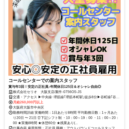
コールセンターでの案内スタッフ
賞与年3回！安定の正社員♪年間休日125日＆オシャレ自由◎
株式会社セリオ 大阪支店/案件-0756OS-JS
交通・アクセス ▶中央線･堺筋線｢堺筋本町駅｣徒歩8分▶谷町線｢谷町
四丁目駅｣徒歩9分▶長堀鶴見緑地線｢松屋町駅｣徒歩10分▶交通費全
月給260,000円以上
額支給
大阪府大阪市中央区
勤務時間詳細 実働時間：1日あたり8時間 平均勤務日数：1ヶ月あた
り20日 〜 21日 ⏰下記シフト制 ・10：00～19：00 ・11：00～20：
00 ★実働8時間 ★休憩60分 ★残業あり(...
仕事内容 雇用形態：正社員 職種：アウトバウンドコールスタッフ、