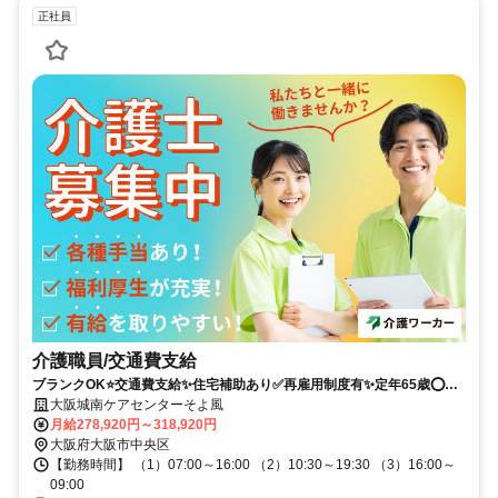
正社員
介護職員/交通費支給
ブランクOK⭐️交通費支給✨住宅補助あり✅️再雇用制度有✨定年65歳⭕️担
当者オススメ✨研修支援有❗️経験者優遇⭐️駅チカ
大阪城南ケアセンターそよ風
月給278,920円～318,920円
大阪府大阪市中央区
【勤務時間】 （1）07:00～16:00 （2）10:30～19:30 （3）16:00～
09:00