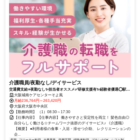
介護職員/夜勤なし/デイサービス
交通費支給⭐️夜勤なし✨担当者オススメ✅️研修支援有✨経験者優遇⭕️駅チ
カ
大阪城南ケアセンターそよ風
月給236,764円～263,420円
大阪府大阪市中央区
【勤務時間】 （1）08:30～17:30
【仕事内容】 【仕事内容】 働きやすさと安定性を両立！ 髪色自由◎
自分らしく働ける☆チームワーク抜群のデイサービス♪ 《介護職》
【概要】 ●利用者様の食事・入浴・排せつ介助、 レクリエーションの
企...
長期
フリーター歓迎
大量募集
学歴不問
経験者歓迎
ブランクOK
シフト制