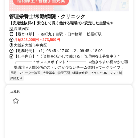
管理栄養士/常勤/病院・クリニック
【安定性抜群✊️】安心して長く働ける職場で✅️安定した生活を✨
高津病院
【最寄り駅】 ・谷町九丁目駅 ・日本橋駅 ・松屋町駅
月給243,000円～273,500円
大阪府大阪市中央区
【勤務時間】 （1）08:45～17:00 （2）09:45～18:00
【仕事内容】 *《 資格を活かして働ける！管理栄養士募集中 》*
┏━━━━＊オススメポイント＊━━━━┓ ⭐️働きやすい穏やかな職
場環境 ⭐️人間関係のストレスが少ないチーム体制 ⭐️ワークライフ...
長期
フリーター歓迎
大量募集
学歴不問
経験者歓迎
ブランクOK
シフト制
昇給あり
正社員