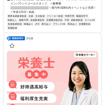
インバウンドコールスタッフ、一般事務
▒▒▒▒▒▒▒▒▒▒▒▒▒▒▒▒▒▒ ✨賞与年3回❗社内イベントなど充実✨
✨年休125日✨未経...
業界未経験者歓迎
主婦・主夫歓迎
フリーター歓迎
学歴不問
職場見学可
転勤なし
経験不問
未経験者歓迎
交通費全額支給
午前
経験者歓迎
ネイルOK
有資格者歓迎
研修あり
夕方
賞与あり
ブランクOK
育休あり
交通費支給
長期歓迎
正社員