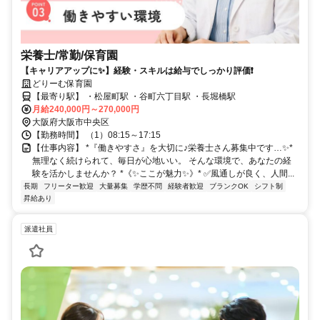
栄養士/常勤/保育園
【キャリアアップに✨】経験・スキルは給与でしっかり評価❗️
どりーむ保育園
【最寄り駅】 ・松屋町駅 ・谷町六丁目駅 ・長堀橋駅
月給240,000円～270,000円
大阪府大阪市中央区
【勤務時間】 （1）08:15～17:15
【仕事内容】 *『働きやすさ』を大切に♪栄養士さん募集中です…✨*
無理なく続けられて、毎日が心地いい。 そんな環境で、あなたの経
験を活かしませんか？ *《✨ここが魅力✨》* ✅️風通しが良く、人間...
長期
フリーター歓迎
大量募集
学歴不問
経験者歓迎
ブランクOK
シフト制
昇給あり
派遣社員