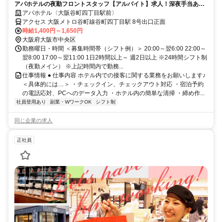
アパホテルの夜勤フロントスタッフ【アルバイト】求人！深夜手当あり
の夜勤帯でしっかり稼げる
アパホテル〈大阪谷町四丁目駅前〉
アクセス 大阪メトロ谷町線谷町四丁目駅 8号出口正面
時給1,400円～1,650円
大阪府大阪市中央区
勤務曜日・時間 ＜募集時間帯（シフト例）＞ 20:00～翌6:00 22:00～
翌8:00 17:00～翌11:00 1日2時間以上～ 週2日以上 ※24時間シフト制
（夜勤メイン） ※上記時間内で勤務...
仕事情報 ● 仕事内容 ホテル内での接客に関する業務をお願いします♪
＜具体的には…＞ ・チェックイン、チェックアウト対応 ・宿泊予約
の電話応対、PCへのデータ入力 ・ホテル内の簡単な清掃 ・締め作...
社員登用あり
副業・WワークOK
シフト制
同じ企業の求人
正社員