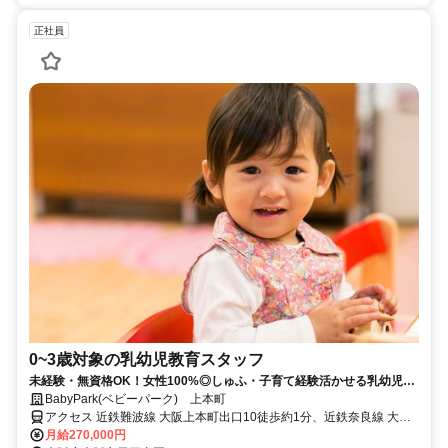
正社員
0~3歳対象の乳幼児教育スタッフ
未経験・無資格OK！女性100%◎しゅふ・子育て経験活かせる乳幼児教
育スタッフ
BabyPark(ベビーパーク) 上本町
アクセス 近鉄難波線 大阪上本町出口10徒歩約1分、近鉄奈良線 大阪
上本町出口10徒歩約1分、大阪市営谷町線 谷町九丁目7番口徒歩約2分
月給270,000円