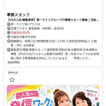
事務スタッフ
【10月入社/複数採用】第一ライフグループの事務スタッフ募集｜月給
20.9万円・本町駅徒歩5分
第一ライフBizプラス㈱
交通アクセス 御堂筋線「本町駅」徒歩5分
月給209,000円
大阪府大阪市中央区
勤務曜日・時間 1日7時間勤務 9:00～17:00 ※昼休憩1時間あり ※残
業：月8～10h程度
募集要項 職種 事務スタッフ 雇用形態 契約社員 仕事内容 生命保険の
事務 【10月入社/フルタイム勤務/月給制】 第一生命グループの生命保
険に関する事務業務を担当していただきます。 ・専用システ...
固定時間制
契約社員