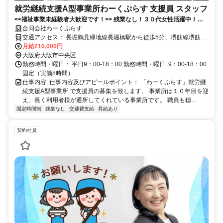
就労継続支援A型事業所わーくぷらす 支援員 スタッフ
<<福祉事業未経験者大歓迎です！>> 残業なし！３０代女性活躍中！堺
筋本町駅徒歩５分の駅チカ✅就労継続支援A型事業所での利用者様サポ
合同会社わーくぷらす
ート✨
交通アクセス： 長堀鶴見緑地線長堀橋駅から徒歩5分、堺筋線堺筋本
町駅から徒歩5分 アクセス: 堺筋本町駅徒歩５分、長堀橋駅徒歩５
月給210,000円
分、
大阪府大阪市中央区
勤務時間・曜日： 平日9：00-18：00 勤務時間・曜日: 9：00-18：00
固定（実働8時間）
仕事内容: 仕事内容及びアピールポイント： 「わーくぷらす」就労継
続支援A型事業所 で支援員の募集を致します。 事業所は１０年目を迎
え、長く利用者様が通所してくれている事業所です。 職員も穏...
固定時間制
残業なし
交通費支給
昇給あり
契約社員