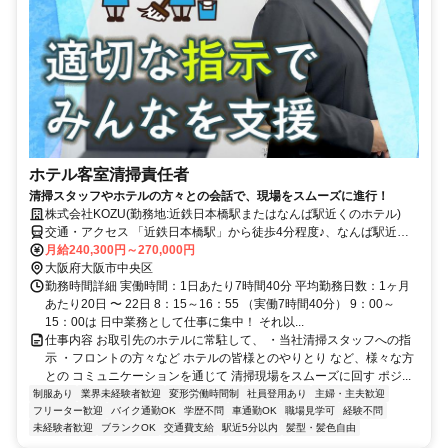
ホテル客室清掃責任者
清掃スタッフやホテルの方々との会話で、現場をスムーズに進行！
株式会社KOZU(勤務地:近鉄日本橋駅またはなんば駅近くのホテル)
交通・アクセス 「近鉄日本橋駅」から徒歩4分程度♪、なんば駅近く
の現場もあり！
月給240,300円～270,000円
大阪府大阪市中央区
勤務時間詳細 実働時間：1日あたり7時間40分 平均勤務日数：1ヶ月
あたり20日 〜 22日 8：15～16：55 （実働7時間40分） 9：00～
15：00は 日中業務として仕事に集中！ それ以...
仕事内容 お取引先のホテルに常駐して、 ・当社清掃スタッフへの指
示 ・フロントの方々など ホテルの皆様とのやりとり など、様々な方
との コミュニケーションを通じて 清掃現場をスムーズに回す ポジ...
制服あり
業界未経験者歓迎
変形労働時間制
社員登用あり
主婦・主夫歓迎
フリーター歓迎
バイク通勤OK
学歴不問
車通勤OK
職場見学可
経験不問
未経験者歓迎
ブランクOK
交通費支給
駅近5分以内
髪型・髪色自由