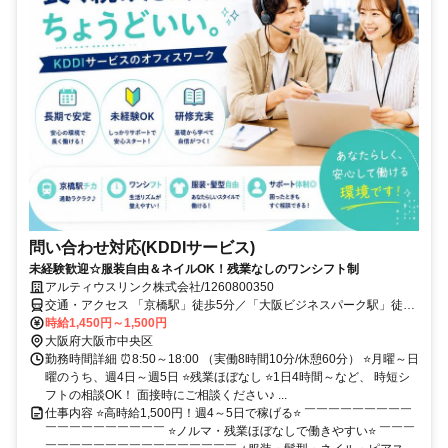
問い合わせ対応(KDDIサービス)
未経験歓迎☆服装自由＆ネイルOK！残業なしのワンシフト制
アルティウスリンク株式会社/1260800350
交通・アクセス 「京橋駅」徒歩5分／「大阪ビジネスパーク駅」徒歩
3分
時給1,450円～1,500円
大阪府大阪市中央区
勤務時間詳細 ⏰8:50～18:00 （実働8時間10分/休憩60分） ⭐月曜～日
曜のうち、週4日～週5日 ⭐残業ほぼなし ⭐1日4時間～など、 時短シ
フトの相談OK！ 面接時にご相談ください♪ ...
仕事内容 ⭐高時給1,500円！週4～5日で稼げる⭐ ￣￣￣￣￣￣￣￣￣
￣￣￣￣￣￣￣￣￣￣ ⭐ノルマ・残業ほぼなしで働きやすい⭐ ￣￣￣