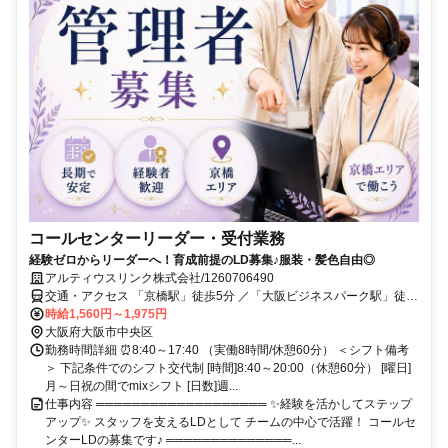
コールセンターリーダー・受付業務
経験ゼロからリーダーへ！育成前提のLD募集♪服装・髪色自由◎
アルティウスリンク株式会社/1260706490
交通・アクセス 「京橋駅」徒歩5分 ／「大阪ビジネスパーク駅」徒歩
3分／「大阪城公園駅」徒歩7分
時給1,560円～1,975円
大阪府大阪市中央区
勤務時間詳細 ⏰8:40～17:40 （実働8時間/休憩60分） ＜シフト備考
＞ 下記条件でのシフト交代制 [時間]8:40～20:00（休憩60分） [曜日]
月～日祝の間でmixシフト [日数]週...
仕事内容 ═══════════════════ ✨経験を活かしてステップ
アップ✨ スタッフを支えるLDとして チームの中心で活躍！ コールセ
ンターLDの募集です♪ ══════════════...