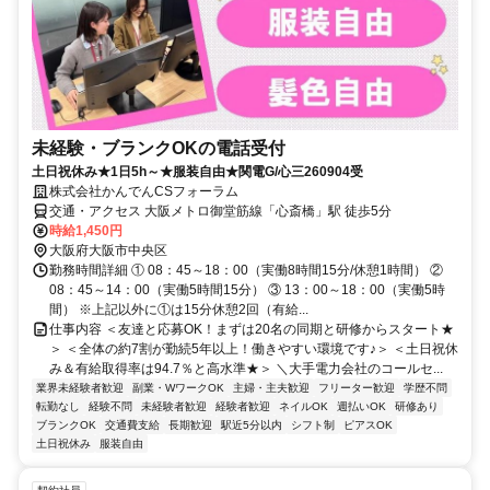
未経験・ブランクOKの電話受付
土日祝休み★1日5h～★服装自由★関電G/心三260904受
株式会社かんでんCSフォーラム
交通・アクセス 大阪メトロ御堂筋線「心斎橋」駅 徒歩5分
時給1,450円
大阪府大阪市中央区
勤務時間詳細 ① 08：45～18：00（実働8時間15分/休憩1時間） ②
08：45～14：00（実働5時間15分） ③ 13：00～18：00（実働5時
間） ※上記以外に①は15分休憩2回（有給...
仕事内容 ＜友達と応募OK！まずは20名の同期と研修からスタート★
＞ ＜全体の約7割が勤続5年以上！働きやすい環境です♪＞ ＜土日祝休
み＆有給取得率は94.7％と高水準★＞ ＼大手電力会社のコールセ...
業界未経験者歓迎
副業・WワークOK
主婦・主夫歓迎
フリーター歓迎
学歴不問
転勤なし
経験不問
未経験者歓迎
経験者歓迎
ネイルOK
週払いOK
研修あり
ブランクOK
交通費支給
長期歓迎
駅近5分以内
シフト制
ピアスOK
土日祝休み
服装自由