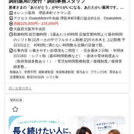
調剤薬局の受付・調剤事務スタッフ
患者さまの「ありがとう」がやりがいになる、あたたかい薬局です。
【完全週休2日制＆年間休日118日】
オレンジ薬局 堺筋本町イケマン店
アクセス OsakaMetro中央線 堺筋本町8番口徒歩約1分、OsakaMetro
堺筋線 堺筋本町8番口徒歩約1分、OsakaMetro中央線 本町9番口徒歩
月給225,000円～235,000円
約5分
大阪府大阪市中央区
勤務時間 総労働時間：1週あたり40時間 店舗営業時間より週40時間
のシフト制 [1]月～土の中でフルタイム勤務 [2]月火水木土 上記勤務 平
日3日ほど、40時間に満たない時間数を近隣の店舗で勤...
仕事内容 ☆働きやすい好環境をご用意！ ・完全週休２日制 ・年間休
日118日 ・シフト制（週40時間勤務など） ・産休や育休制度あり
（取得実績多数あり！） ・育児短時間勤務制度／復職制度／復帰実
績多数...
制服あり
学歴不問
経験者歓迎
有資格者歓迎
賞与あり
ブランクOK
育休あり
交通費支給
駅近5分以内
シフト制
同じ企業の求人
契約社員