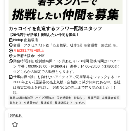
カッコイイを創造するフラワー配送スタッフ
【20代若手が活躍】挑戦したい仲間を募集！
biotop 南船場店
交通・アクセス 地下鉄「心斎橋駅」徒歩3分 ※交通費一部支給 ※自
転車バイク通勤OK
月給281,775円以上
大阪府大阪市中央区
勤務時間詳細 総労働時間：1ヶ月あたり173時間 勤務時間は2パター
ン 早番：09:00-18:00（休憩60分） 遅番：14:00-23:00（休憩60分）
※どちらかの固定での勤務となります。
仕事内容 <誰にも負けないアイディアで花屋業界をジャックする！>
2000年より花屋業界の売上規模・店舗数は 減少傾向にある中、当社
は着実に売上を伸ばし、 関西No.1の売上まで昇り詰めました！！
現...
業界未経験者歓迎
バイク通勤OK
固定時間制
転勤なし
経験不問
未経験者歓迎
賞与あり
交通費支給
長期歓迎
長期休暇あり
ひげOK
契約社員