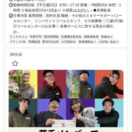
勤務時間詳細 【平日週5日】 8:50～17:10 実働：7時間20分 休憩：1
時間 ※有給休憩15分×2回あり ※残業はほぼなし♪ ◆長期歓迎
仕事内容 雇用形態：契約社員 職種：その他カスタマーサポート/コー
ルセンター、インバウンドコールスタッフ、その他事務 ◇三菱UFJ銀
行コールセンターのお仕事◇ 各種サービスに対する照会や届出、
お...
ランチタイム
学歴不問
固定時間制
交通費全額支給
経験者歓迎
研修あり
ブランクOK
長期歓迎
駅近5分以内
土日祝休み
昼食補助あり
入社祝い金あり
契約社員