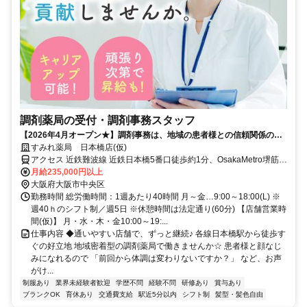
調剤薬局の受付・調剤事務スタッフ
【2026年4月オープン★】調剤事務は、地域の患者様との信頼関係の要
＊専門職として尊重してくれる会社でキャリアアップ！
すみれ薬局 日本橋店(仮)
アクセス 近鉄難波線 近鉄日本橋5番口徒歩約1分、OsakaMetro堺筋線
日本橋（大阪府）2番口徒歩約1分、OsakaMetro千日前線 日本橋（大
月給235,000円以上
阪府）2番口徒歩約1分 日本橋駅 各線 徒歩すぐ
大阪府大阪市中央区
勤務時間 総労働時間：1週あたり40時間 月～金…9:00～18:00(L) ※
週40ｈのシフト制／週5日 ※休憩時間は法定通り(60分) 【店舗営業時
間(仮)】 月・水・木・金10:00～19:...
仕事内容 ◆通いやすい店舗で、ずっと継続♪ 各線日本橋駅から徒歩す
ぐの好立地 地域密着型の調剤薬局で働きませんか☆ 患者様と顔なじ
みになれるので 「前回から体調は変わりないですか？」 など、お声
がけ...
制服あり
業界未経験者歓迎
学歴不問
経験不問
研修あり
賞与あり
ブランクOK
育休あり
交通費支給
駅近5分以内
シフト制
髪型・髪色自由