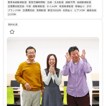
業界未経験者歓迎
変形労働時間制
主婦・主夫歓迎
経験不問
未経験者歓迎
交通費全額支給
午前
経験者歓迎
ネイルOK
有資格者歓迎
研修あり
夕方
ブランクOK
交通費支給
長期歓迎
駅近5分以内
社割あり
ピアスOK
服装自由
ひげOK
契約社員