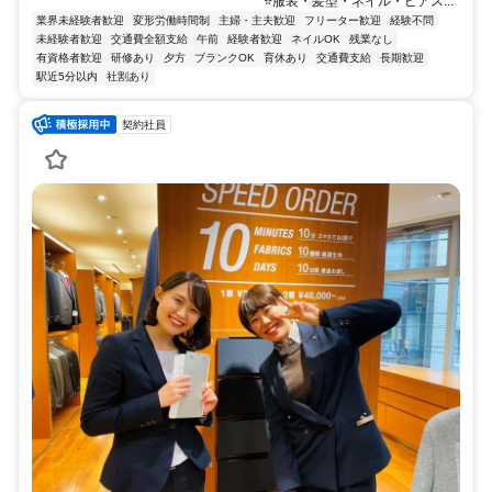
￣￣￣￣￣￣￣￣￣￣￣￣￣￣￣￣ ⭐服装・髪型・ネイル・ピアス...
業界未経験者歓迎
変形労働時間制
主婦・主夫歓迎
フリーター歓迎
経験不問
未経験者歓迎
交通費全額支給
午前
経験者歓迎
ネイルOK
残業なし
有資格者歓迎
研修あり
夕方
ブランクOK
育休あり
交通費支給
長期歓迎
駅近5分以内
社割あり
契約社員