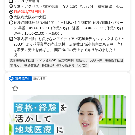
biotop 心斎橋店
交通・アクセス ・御堂筋線 「なんば駅」徒歩8分 ・御堂筋線「心斎
橋駅」徒歩10分 ※交通費一部支給 ※自転車バイク通勤OK
月給281,775円以上
大阪府大阪市中央区
勤務時間詳細 総労働時間：1ヶ月あたり173時間 勤務時間は3パター
ン 早番：09:00-18:00（休憩60分） 遅番：13:00-22:00（休憩60分）
遅番：16:00-25:00（休憩60...
仕事内容 <誰にも負けないアイディアで花屋業界をジャックする！>
2000年より花屋業界の売上規模・店舗数は 減少傾向にある中、当社
は着実に売上を伸ばし、 関西No.1の売上まで昇り詰めました！！
現...
業界未経験者歓迎
バイク通勤OK
固定時間制
転勤なし
経験不問
未経験者歓迎
賞与あり
交通費支給
長期歓迎
長期休暇あり
ひげOK
契約社員