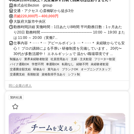
株式会社Bezion group
交通・アクセス 心斎橋駅から徒歩3分
月給220,000円～400,000円
大阪府大阪市中央区
勤務時間詳細 実働時間：1日あたり8時間 平均勤務日数：1ヶ月あた
り20日 勤務時間 ─────────────────── 10:00 ～ 19:00 また
は 11:00 ～ 20:00（実働7...
仕事内容 ＊‥‥＊‥ アピールポイント ‥＊‥‥＊ 未経験からでも安
心！ プロの講師による手厚い 研修制度を完備しています 。 20代〜
30代が多数活躍中！ エネルギッシュで 温かい職場環境です ...
制服あり
業界未経験者歓迎
社員登用あり
主婦・主夫歓迎
フリーター歓迎
バイク通勤OK
学歴不問
車通勤OK
転勤なし
経験不問
未経験者歓迎
交通費全額支給
研修あり
賞与あり
ブランクOK
オープニングスタッフ
交通費支給
長期歓迎
資格取得手当あり
シフト制
同じ企業の求人
契約社員