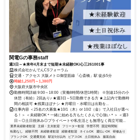
関電Gの事務staff
週3日～★来年4月末まで短期★未経験OK/心三261001事
株式会社かんでんCSフォーラム
交通・アクセス 大阪メトロ御堂筋線「心斎橋」駅 徒歩5分
時給1,250円～1,380円
大阪府大阪市中央区
勤務時間詳細 9:00～18:00（実働8時間/休憩1時間） ※別途15分の小
休憩（有給）2回あり♪ ★週3日～5日勤務できる方 ★上記内で勤務時
間の相談可 ★残業ほぼナシ ★月曜日・水曜日は出勤を...
仕事内容 ＜25名の大募集★10/1（木）or 10/2（金）で入社日が選べ
る！＞ ＜未経験OK＊一緒に始める方もたくさんで心強い＊＞ ＜週3
日～◎土日祝休み◎プライベートや私生活とも無理なく両立可能...
業界未経験者歓迎
主婦・主夫歓迎
フリーター歓迎
学歴不問
固定時間制
転勤なし
経験不問
未経験者歓迎
経験者歓迎
ネイルOK
週払いOK
研修あり
ブランクOK
交通費支給
駅近5分以内
ピアスOK
土日祝休み
服装自由