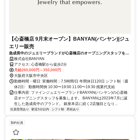
【心斎橋店 9月末オープン】BANYAN(バンヤン)|ジュ
エリー販売
急成長中のジュエリーブランドが心斎橋店のオープニングスタッフを募
集
株式会社BANYAN
アクセス: 心斎橋駅から徒歩2分
月給260,000円～350,000円
大阪府大阪市中央区
勤務時間・曜日: 実働時間：7.5時間/日 年間休日120日 シフト制〈週
休2日〉 勤務時間例 10:30〜19:00 11:00〜19:30 残業代支給
仕事内容: ファインジュエリーブランドBANYAN(バンヤン)の心斎橋
店オープニングスタッフを募集します。 BANYANは2023年7月に誕
生した急成長中のブランド。 銀座本店に続く2店舗目となり...
社員登用あり
駅近5分以内
シフト制
昇給あり
契約社員