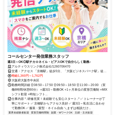
コールセンター発信業務スタッフ
週3日～OK◎駅チカ☆ネイル・ピアスOKで自分らしく勤務♪
アルティウスリンク株式会社/1260706470
交通・アクセス 「京橋駅」徒歩5分、「大阪ビジネスパーク駅」徒歩
3分、「大阪城公園駅」徒歩7分
時給1,360円～1,762円
大阪府大阪市中央区
勤務時間詳細 ⏰08:50～17:50 ⏰09:50～18:50 ⏰11:00～20:00 （実
働8時間/休憩60分） ⭐週3日～勤務OK ⭐1ヶ月単位の変形労働制 ⭐MIX
シフト歓迎 ⭐時短シフト...
仕事内容 *:.研修充実！未経験でも安心スタート.:* ✅ トレーナーが丁
寧にサポート ✅ 京橋駅からアクセス良好 ✅ 週3日～私生活に合わせ
て勤務OK ✅ 服装・髪型・ネイル自由 ＼まずは相談だけ...
業界未経験者歓迎
変形労働時間制
副業・WワークOK
主婦・主夫歓迎