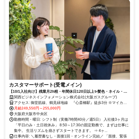
カスタマーサポート(受電メイン)
【10/1入社向け】残業月2h程・年間休日120日以上✨髪色・ネイル・服
装自由｜未経験スタートの20代・30代が活躍中｜推し活も旅行も"予定
関西ビジネスインフォメーション株式会社(大阪ガスグループ)
が組める"働き方へ｜
アクセス: 御堂筋線、鶴見緑地線 『心斎橋駅』徒歩3分 ※マイカ
ー・バイク通勤不可
月給249,550円～255,000円
大阪府大阪市中央区
勤務時間・曜日: シフト制（実働7時間40分／週5日） 入社後3ヶ月は
「平日のみ・土日祝休み」 8:50～17:30の固定勤務で、まずは仕事に
集中。 生活リズムを崩さずスタートできます。 ⇒ 4ヶ...
仕事内容: ＼履歴書なし・面接1回・オンライン完結／ 「面接、緊張