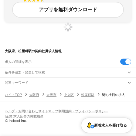
アプリを無料ダウンロード
大阪府、松屋町駅の契約社員求人情報
求人の詳細を表示
条件を追加・変更して検索
市区町村を追加・変更
関連キーワード
完全在宅ワーク 全国
シール貼り 在宅
現在地周辺
ガチャガチャ
犬カフェ
大阪府
駅を追加・変更
バイトTOP
大阪府
大阪市
中央区
松屋町駅
契約社員の求人
大阪府
すべて
大阪市
すべて
職種を追加・変更
JR京都線
都島区
福島区
此花区
西区
港区
大正区
天王寺区
浪速区
西淀川区
東淀川区
東成区
島本駅
高槻駅
摂津富田駅
JR総持寺駅
茨木駅
千里丘駅
岸辺駅
吹田駅
東淀川駅
飲食・フードサービス
生野区
旭区
城東区
阿倍野区
住吉区
東住吉区
西成区
淀川区
鶴見区
住之江区
ヘルプ・お問い合わせ
サイトマップ
利用規約・プライバシーポリシー
特徴を追加・変更
新大阪駅
大阪駅
飲食・フードサービス
平野区
北区
中央区
すべて
[企業]求人広告の掲載相談
ホールスタッフ
キッチンスタッフ
皿洗い・洗い場
精肉・鮮魚加工
給食調理
人気
JR神戸線(大阪～神戸)
堺市
すべて
雇用形態を追加・変更
新着求人を受け取る
パン屋（ベーカリー）
フードカウンター販売員
バー（BAR）・バーテンダー
日払いOK
高校生歓迎
学生歓迎
深夜の仕事
髪型・髪色自由
ひげOK
ネイルOK
大阪駅
塚本駅
堺区
中区
東区
西区
南区
北区
美原区
飲食店補助（開店・閉店準備）
飲食店（店長・マネージャー）
ピアスOK
アルバイト・パート
履歴書不要
オープニングスタッフ
留学生・外国人活躍中
都道府県を変更
営業・販売
大和路線