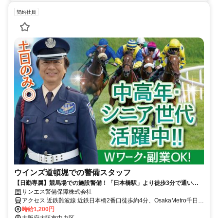
契約社員
ウインズ道頓堀での警備スタッフ
【日勤専属】競馬場での施設警備！「日本橋駅」より徒歩3分で通いや
すい♪土日限定！週1日～OK◎
サンエス警備保障株式会社
アクセス 近鉄難波線 近鉄日本橋2番口徒歩約4分、OsakaMetro千日前
線 日本橋（大阪府）2番口徒歩約4分、OsakaMetro千日前線 日本橋
時給1,200円
（大阪府）2番口徒歩約4分 「日本橋駅」より徒歩3分/直行直帰OK
大阪府大阪市中央区