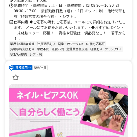
勤務時間 ・勤務曜日：土・日 ・勤務時間： [1] 08:30～16:30 [2]
08:30～17:00 ・最低勤務日数（週）：1日 ※シフト制 ・他時間帯も
有（時短営業の場合も有） ・シフト...
仕事内容 ◆ご応募の流れ ご応募後、メールにて詳細をお送りいたし
ます。 メールにて返信をお願いいたします。 - ◆おすすめポイント
・未経験スタート応援！ ・資格や経験は一切必要なし！ ・若手から
ミ...
業界未経験者歓迎
社員登用あり
副業・WワークOK
60代も応募可
資格取得支援あり
学歴不問
経験不問
交通費全額支給
研修あり
ブランクOK
駅近5分以内
シフト制
契約社員