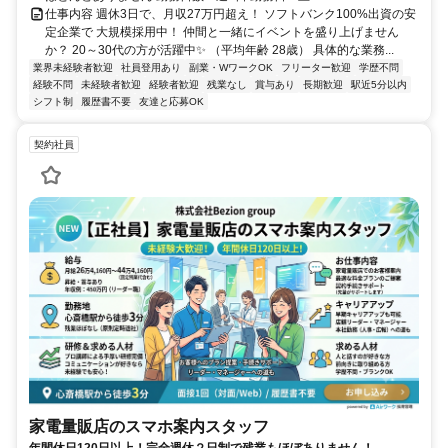
仕事内容 週休3日で、月収27万円超え！ ソフトバンク100%出資の安
定企業で 大規模採用中！ 仲間と一緒にイベントを盛り上げません
か？ 20～30代の方が活躍中✨ （平均年齢 28歳） 具体的な業務...
業界未経験者歓迎
社員登用あり
副業・WワークOK
フリーター歓迎
学歴不問
経験不問
未経験者歓迎
経験者歓迎
残業なし
賞与あり
長期歓迎
駅近5分以内
シフト制
履歴書不要
友達と応募OK
契約社員
家電量販店のスマホ案内スタッフ
年間休日120日以上！完全週休２日制で残業もほぼありません！