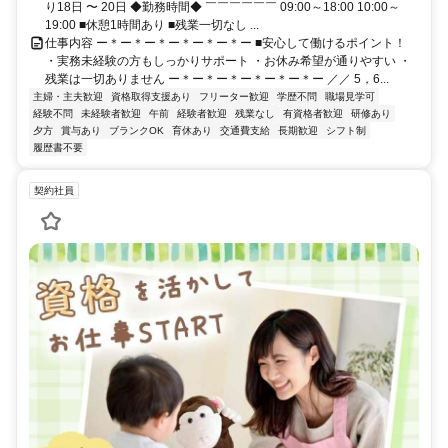
り18日 〜 20日 ◆勤務時間◆ ￣￣￣￣￣￣ 09:00～18:00 10:00～
19:00 ■休憩1時間あり ■残業一切なし ...
仕事内容 ー＊ー＊ー＊ー＊ー＊ー＊ー ■安心して働けるポイント！
・実務未経験の方もしっかりサポート ・お休み希望が通りやすい ・
残業は一切ありません ー＊ー＊ー＊ー＊ー＊ー＊ー ／／ 5，6...
主婦・主夫歓迎
資格取得支援あり
フリーター歓迎
学歴不問
職場見学可
経験不問
未経験者歓迎
午前
経験者歓迎
残業なし
有資格者歓迎
研修あり
夕方
賞与あり
ブランクOK
育休あり
交通費支給
長期歓迎
シフト制
履歴書不要
契約社員