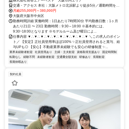
株式会社長谷工アーベスト 大阪市内エリア
交通・アクセス 本社：大阪メトロ北浜駅より徒歩5分／通勤時間を考
慮して担当物件を決定、転居を伴う転勤なし／東海圏・関西圏以外の
月給255,000円～380,000円
エリアは将来的に、ご本人の希望によっては転居を伴う異動も相談可
大阪府大阪市中央区
勤務時間詳細 実働時間：1日あたり7時間30分 平均勤務日数：1ヶ月
あたり21日 〜 23日 勤務時間：9:30～18:00 ※基本的には、
9:30~18:00となります ※モデルルーム及び曜日によ...
仕事内容 ▼∴▼∴▼∴▼∴▼∴▼∴▼∴▼∴▼∴▼ ＼この求人のポイン
ト／ 【安定】正社員登用率ほぼ100% ✨正社員登用されると賞与、給
与UPも◎ 【安心】不動産業界未経験でも安心の研修制度 ✨...
業界未経験者歓迎
社員登用あり
主婦・主夫歓迎
資格取得支援あり
固定時間制
転勤なし
経験不問
未経験者歓迎
交通費全額支給
研修あり
長期歓迎
長期休暇あり
契約社員