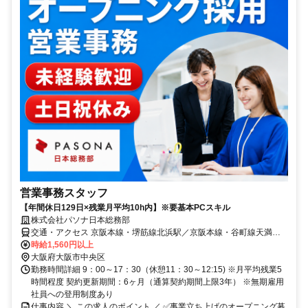
営業事務スタッフ
【年間休日129日×残業月平均10h内】※要基本PCスキル
株式会社パソナ日本総務部
交通・アクセス 京阪本線・堺筋線北浜駅／京阪本線・谷町線天満橋
駅／JR東西線大阪天満宮駅 徒歩10分
時給1,560円以上
大阪府大阪市中央区
勤務時間詳細 9：00～17：30（休憩11：30～12:15) ※月平均残業5
時間程度 契約更新期間：6ヶ月（通算契約期間上限3年） ※無期雇用
社員への登用制度あり
仕事内容 ＼ この求人のポイント ／ ✅事業立ち上げのオープニング募