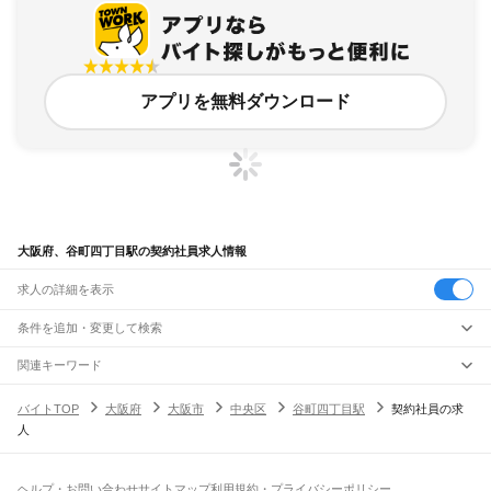
アプリを無料ダウンロード
大阪府、谷町四丁目駅の契約社員求人情報
求人の詳細を表示
条件を追加・変更して検索
市区町村を追加・変更
関連キーワード
完全在宅ワーク 全国
シール貼り 在宅
現在地周辺
ガチャガチャ
犬カフェ
大阪府
駅を追加・変更
バイトTOP
大阪府
大阪市
中央区
谷町四丁目駅
契約社員の求
大阪府
すべて
人
大阪市
すべて
職種を追加・変更
JR京都線
都島区
福島区
此花区
西区
港区
大正区
天王寺区
浪速区
西淀川区
東淀川区
東成区
島本駅
高槻駅
摂津富田駅
JR総持寺駅
茨木駅
千里丘駅
岸辺駅
吹田駅
東淀川駅
飲食・フードサービス
生野区
旭区
城東区
阿倍野区
住吉区
東住吉区
西成区
淀川区
鶴見区
住之江区
特徴を追加・変更
新大阪駅
大阪駅
飲食・フードサービス
平野区
北区
中央区
すべて
ヘルプ・お問い合わせ
サイトマップ
利用規約・プライバシーポリシー