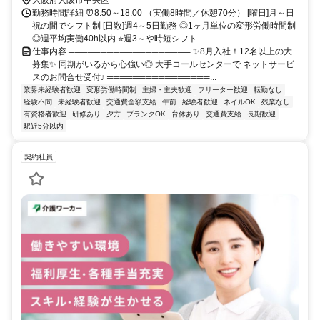
大阪府大阪市中央区
勤務時間詳細 ⏰8:50～18:00 （実働8時間／休憩70分） [曜日]月～日
祝の間でシフト制 [日数]週4～5日勤務 ◎1ヶ月単位の変形労働時間制
◎週平均実働40h以内 ⭐週3～や時短シフト...
仕事内容 ═══════════════════ ✨8月入社！12名以上の大
募集✨ 同期がいるから心強い◎ 大手コールセンターで ネットサービ
スのお問合せ受付♪ ════════════════...
業界未経験者歓迎
変形労働時間制
主婦・主夫歓迎
フリーター歓迎
転勤なし
経験不問
未経験者歓迎
交通費全額支給
午前
経験者歓迎
ネイルOK
残業なし
有資格者歓迎
研修あり
夕方
ブランクOK
育休あり
交通費支給
長期歓迎
駅近5分以内
契約社員