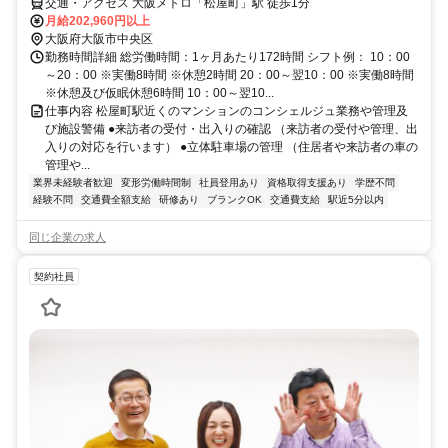
交通・アクセス 大阪メトロ「松屋町」駅 徒歩1分
月給202,960円以上
大阪府大阪市中央区
勤務時間詳細 総労働時間：1ヶ月あたり172時間 シフト例： 10：00
～20：00 ※実働8時間 ※休憩2時間 20：00～翌10：00 ※実働8時間
※休憩及び仮眠休憩6時間 10：00～翌10...
仕事内容 松屋町駅近くのマンションのコンシェルジュ業務や管理及
び施設警備 ●来訪者の受付・出入りの確認 （来訪者の受付や管理、出
入りの対応を行います） ●立体駐車場の管理 （住居者や来訪者の車の
管理や...
業界未経験者歓迎
変形労働時間制
社員登用あり
資格取得支援あり
学歴不問
経験不問
交通費全額支給
研修あり
ブランクOK
交通費支給
駅近5分以内
同じ企業の求人
契約社員