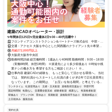
建築のCADオペレーター・設計
✨年間休日125日✨完全週休2日✨30～40代活躍中！
フロンティアコンストラクション&パートナーズ株式会社 中部・西
日本支店
交通・アクセス 大阪を中心とした関西圏のクライアント先※希望を
優先し決定※転勤ナシ
月給272,000円以上
大阪府大阪市中央区
勤務時間詳細 総労働時間：1週あたり40時間 勤務時間：9:00～18:00
（実働8時間、休憩1時間） ※派遣先により多少前後あり ※時短や残
業ナシの働き方を 希望する方もご相談ください！ ※...
仕事内容 建築CADの経験を、 もっと安心して活かせる環境へ。 当社
では、 契約社員からスタートした社員の多くが 約1年で正社員登用と
なっています。 この期間は、 「お互いを知る期間」と考えている...
ランチタイム
社員登用あり
主婦・主夫歓迎
資格取得支援あり
学歴不問
固定時間制
転勤なし
交通費全額支給
経験者歓迎
残業なし
有資格者歓迎
研修あり
ブランクOK
育休あり
長期歓迎
資格取得手当あり
長期休暇あり
土日祝休み
服装自由
契約社員