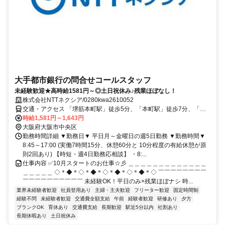
大手都市銀行の問合せコールスタッフ
未経験歓迎★高時給1581円～◎土日祝休み♪残業ほぼなし！
株式会社NTTネクシア/0280kwa2610052
交通・アクセス 「堺筋本町駅」徒歩5分、「本町駅」徒歩7分、「北
浜駅」徒歩7分
時給1,581円～1,643円
大阪府大阪市中央区
勤務時間詳細 ▼勤務日▼ 平日月～金曜日の週5日勤務 ▼勤務時間▼
8:45～17:00 (実働7時間15分、休憩60分と 10分程度の有給休憩が原
則2回あり) 【時短・週4日勤務応相談】 ・8:...
仕事内容 ✅10月スタートのお仕事☆彡 ＿＿＿＿＿＿＿＿＿＿＿＿＿
＿＿＿＿＿ ◇＊◆＊◇＊◆＊◇＊◆＊◇＊◆＊◇ ￣￣￣￣￣￣￣￣
￣￣￣￣￣￣￣￣￣￣ 未経験OK！平日のみ×残業ほぼナシ 時...
業界未経験者歓迎
社員登用あり
主婦・主夫歓迎
フリーター歓迎
固定時間制
経験不問
未経験者歓迎
交通費全額支給
午前
経験者歓迎
研修あり
夕方
ブランクOK
育休あり
交通費支給
長期歓迎
駅近5分以内
社割あり
長期休暇あり
土日祝休み