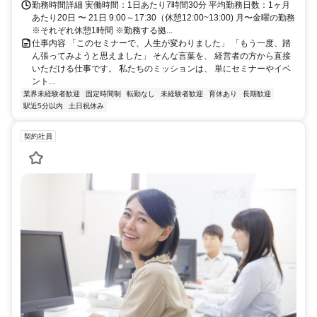
勤務時間詳細 実働時間：1日あたり7時間30分 平均勤務日数：1ヶ月
あたり20日 〜 21日 9:00～17:30（休憩12:00~13:00) 月〜金曜の勤務
※それぞれ休憩1時間 ※勤務する拠...
仕事内容 「このセミナーで、人生が変わりました」 「もう一度、踏
ん張ってみようと思えました」 そんな言葉を、 経営者の方から直接
いただける仕事です。 私たちのミッションは、 単にセミナーやイベ
ント...
業界未経験者歓迎
固定時間制
転勤なし
未経験者歓迎
育休あり
長期歓迎
駅近5分以内
土日祝休み
契約社員