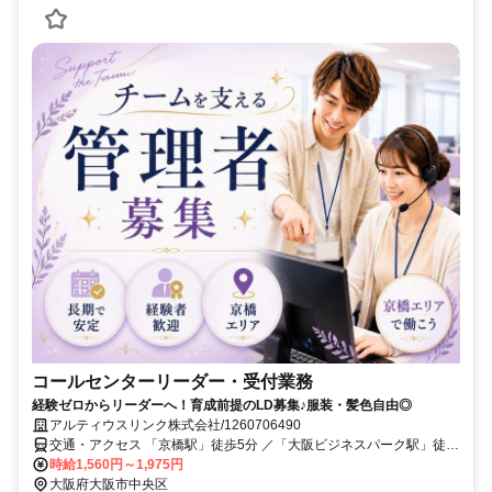
コールセンターリーダー・受付業務
経験ゼロからリーダーへ！育成前提のLD募集♪服装・髪色自由◎
アルティウスリンク株式会社/1260706490
交通・アクセス 「京橋駅」徒歩5分 ／「大阪ビジネスパーク駅」徒歩
3分／「大阪城公園駅」徒歩7分
時給1,560円～1,975円
大阪府大阪市中央区