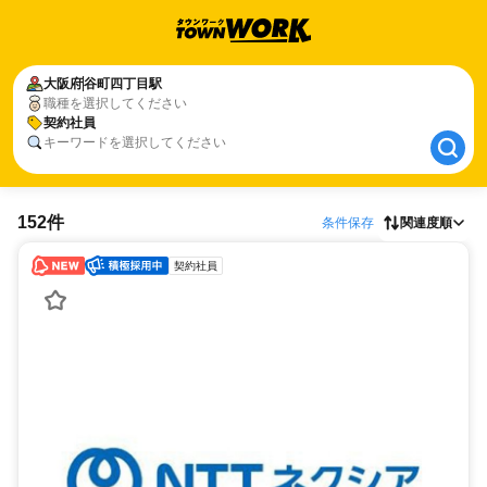
大阪府
大阪府
谷町四丁目駅
谷町四丁目駅
職種を選択してください
契約社員
契約社員
キーワードを選択してください
152件
条件保存
関連度順
契約社員