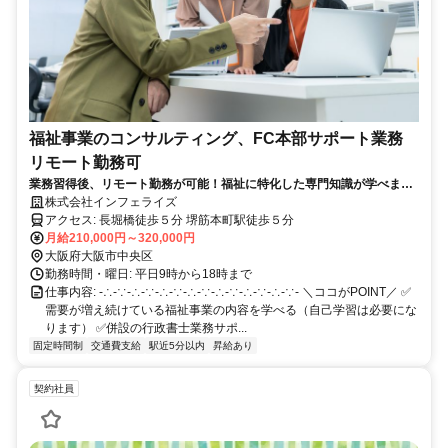
福祉事業のコンサルティング、FC本部サポート業務
リモート勤務可
業務習得後、リモート勤務が可能！福祉に特化した専門知識が学べま
す。
株式会社インフェライズ
アクセス: 長堀橋徒歩５分 堺筋本町駅徒歩５分
月給210,000円～320,000円
大阪府大阪市中央区
勤務時間・曜日: 平日9時から18時まで
仕事内容: -∴-∵-∴-∵-∴-∵-∴-∵-∴-∵-∴-∵-∴-∵- ＼ココがPOINT／ ✅
需要が増え続けている福祉事業の内容を学べる（自己学習は必要にな
ります） ✅併設の行政書士業務サポ...
固定時間制
交通費支給
駅近5分以内
昇給あり
契約社員