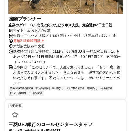
国際プランナー
企業のグローバル成長に向けたビジネス支援、完全週休2日土日祝
マイドームおおさか7階
交通・アクセス 大阪メトロ堺筋線・中央線「堺筋本町」駅より徒歩6
分
月給218,000円以上
大阪府大阪市中央区
勤務時間詳細 実働時間：1日あたり7時間30分 平均勤務日数：1ヶ月
あたり20日 〜 21日 勤務時間 9：00～17：30 1日7.5時間、休憩60分
（12：00～13：00）
仕事内容 「このセミナーで、人生が変わりました」 「もう一度、踏
ん張ってみようと思えました」 そんな言葉を、 経営者の方から直接
いただける仕事です。 私たちのミッションは、 単にセミナーやイベ
ント...
業界未経験者歓迎
固定時間制
転勤なし
未経験者歓迎
育休あり
長期歓迎
駅近5分以内
土日祝休み
契約社員
三菱UFJ銀⾏のコールセンタースタッフ
嬉しいランチ手当あり♪/IPI02637