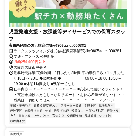
児童発達支援・放課後等デイサービスでの保育スタッ
フ
実務未経験の方も歓迎◎/tky0805aa-ca000381
ライクスタッフィング株式会社(保育事業部)/tky0805aa-ca000381
交通・アクセス 松屋町駅
月給250,000円以上
大阪府大阪市中央区
勤務時間詳細 実働時間：1日あたり8時間 平均勤務日数：1ヶ月あた
り18日 〜 20日 ◆勤務時間◆ ￣￣￣￣￣￣ 09:00～18:00 10:00～
19:00 ■休憩1時間あり ■残業一切なし ...
仕事内容 ー＊ー＊ー＊ー＊ー＊ー＊ー ■安心して働けるポイント！
・実務未経験の方もしっかりサポート ・お休み希望が通りやすい ・
残業は一切ありません ー＊ー＊ー＊ー＊ー＊ー＊ー ／／ 5，6...
主婦・主夫歓迎
資格取得支援あり
フリーター歓迎
学歴不問
職場見学可
経験不問
未経験者歓迎
午前
経験者歓迎
残業なし
有資格者歓迎
研修あり
夕方
賞与あり
ブランクOK
育休あり
交通費支給
長期歓迎
シフト制
履歴書不要
契約社員