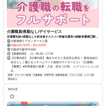
介護職員/夜勤なし/デイサービス
交通費支給⭐️夜勤なし✨担当者オススメ✅️研修支援有✨経験者優遇⭕️駅チ
カ
大阪城南ケアセンターそよ風
月給236,764円～263,420円
大阪府大阪市中央区
【勤務時間】 （1）08:30～17:30
【仕事内容】 【仕事内容】 働きやすさと安定性を両立！ 髪色自由◎
自分らしく働ける☆チームワーク抜群のデイサービス♪ 《介護職》
【概要】 ●利用者様の食事・入浴・排せつ介助、 レクリエーションの
企...
長期
フリーター歓迎
大量募集
学歴不問
経験者歓迎
ブランクOK
シフト制
昇給あり
契約社員