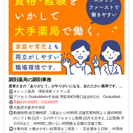
調剤薬局の調剤事務
患者さまの「ありがとう」がやりがいになる、あたたかい薬局です。
【完全週休2日制＆年間休日118日】
オレンジ薬局 堺筋本町イケマン店
アクセス OsakaMetro中央線 堺筋本町8番口徒歩約1分、OsakaMetro
堺筋線 堺筋本町8番口徒歩約1分、OsakaMetro中央線 本町9番口徒歩
月給225,000円～235,000円
約5分
大阪府大阪市中央区
勤務時間 総労働時間：1週あたり40時間 店舗営業時間より週40時間
のシフト制 [1]月～土の中でフルタイム勤務 [2]月火水木土 上記勤務 平
日3日ほど、40時間に満たない時間数を近隣の店舗で勤...
仕事内容 ☆働きやすい好環境をご用意！ ・完全週休２日制 ・年間休