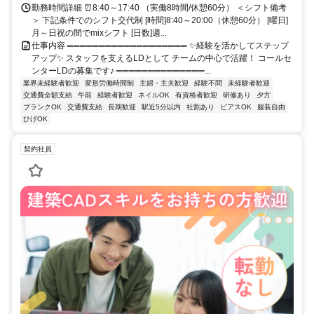
勤務時間詳細 ⏰8:40～17:40 （実働8時間/休憩60分） ＜シフト備考
＞ 下記条件でのシフト交代制 [時間]8:40～20:00（休憩60分） [曜日]
月～日祝の間でmixシフト [日数]週...
仕事内容 ═══════════════════ ✨経験を活かしてステップ
アップ✨ スタッフを支えるLDとして チームの中心で活躍！ コールセ
ンターLDの募集です♪ ══════════════...
業界未経験者歓迎
変形労働時間制
主婦・主夫歓迎
経験不問
未経験者歓迎
交通費全額支給
午前
経験者歓迎
ネイルOK
有資格者歓迎
研修あり
夕方
ブランクOK
交通費支給
長期歓迎
駅近5分以内
社割あり
ピアスOK
服装自由
ひげOK
契約社員