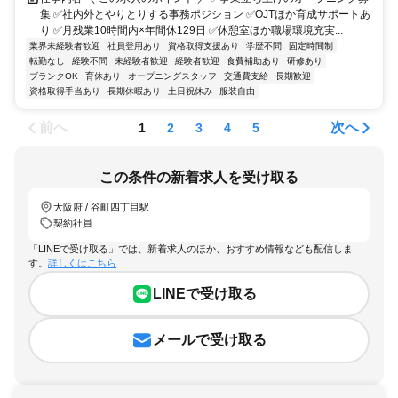
集 ✅社内外とやりとりする事務ポジション ✅OJTほか育成サポートあ
り ✅月残業10時間内×年間休129日 ✅休憩室ほか職場環境充実...
業界未経験者歓迎
社員登用あり
資格取得支援あり
学歴不問
固定時間制
転勤なし
経験不問
未経験者歓迎
経験者歓迎
食費補助あり
研修あり
ブランクOK
育休あり
オープニングスタッフ
交通費支給
長期歓迎
資格取得手当あり
長期休暇あり
土日祝休み
服装自由
前へ
次へ
1
2
3
4
5
この条件の新着求人を受け取る
大阪府 / 谷町四丁目駅
契約社員
「LINEで受け取る」では、新着求人のほか、おすすめ情報なども配信しま
す。
詳しくはこちら
LINEで受け取る
メールで受け取る