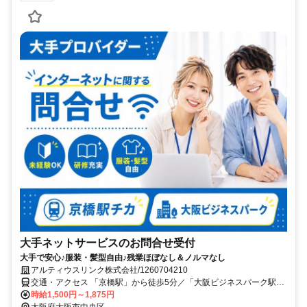
大手ネットサービスのお問合せ受付
大手で安心♪服装・髪型自由♪残業ほぼなし＆ノルマなし
アルティウスリンク株式会社/1260704210
交通・アクセス 「京橋駅」から徒歩5分／「大阪ビジネスパーク駅」
から徒歩5分
時給1,500円～1,875円