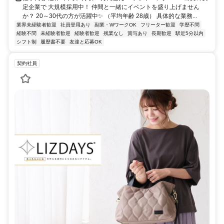
定企業で 大規模採用中！ 仲間と一緒にイベントを盛り上げません
か？ 20～30代の方が活躍中✨ （平均年齢 28歳） 具体的な業務...
業界未経験者歓迎
社員登用あり
副業・WワークOK
フリーター歓迎
学歴不問
経験不問
未経験者歓迎
経験者歓迎
残業なし
賞与あり
長期歓迎
駅近5分以内
シフト制
履歴書不要
友達と応募OK
契約社員