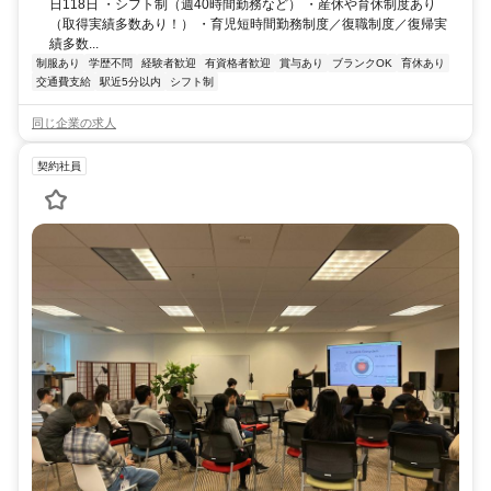
日118日 ・シフト制（週40時間勤務など） ・産休や育休制度あり
（取得実績多数あり！） ・育児短時間勤務制度／復職制度／復帰実
績多数...
制服あり
学歴不問
経験者歓迎
有資格者歓迎
賞与あり
ブランクOK
育休あり
交通費支給
駅近5分以内
シフト制
同じ企業の求人
契約社員