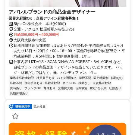
アパレルブランドの商品企画デザイナー
業界未経験OK！企画デザイン経験者募集！
Style On株式会社 本社(松屋町)
交通・アクセス 松屋町駅から徒歩2分
月給300,000円～400,000円
大阪府大阪市中央区
勤務時間詳細 実働時間：1日あたり7時間45分 平均勤務日数：1ヶ月
あたり18日 〜 20日 9：00～18：00 ＊実働7時間45分/休憩75分 ＊平
均残業時間：月5時間以下 契約更新期間：1年...
仕事内容 LIZDAYS・SCANDINAVIAN FOREST・BALMORALなど、
自社ブランドの商品企画・デザインを担当していただきます。 バッ
グ・財布だけではなく、傘、ハンディファン、 生...
業界未経験者歓迎
社員登用あり
バイク通勤OK
学歴不問
固定時間制
転勤なし
経験不問
住宅手当あり
経験者歓迎
ネイルOK
残業なし
有資格者歓迎
賞与あり
ブランクOK
育休あり
交通費支給
長期歓迎
駅近5分以内
社割あり
長期休暇あり
契約社員