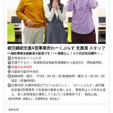
就労継続支援A型事業所わーくぷらす 支援員 スタッフ
<<福祉事業未経験者大歓迎です！>> 残業なし！３０代女性活躍中！堺
筋本町駅徒歩５分の駅チカ✅就労継続支援A型事業所での利用者様サポ
合同会社わーくぷらす
ート✨
交通アクセス： 長堀鶴見緑地線長堀橋駅から徒歩5分、堺筋線堺筋本
町駅から徒歩5分 アクセス: 堺筋本町駅徒歩５分、長堀橋駅徒歩５
月給210,000円
分、
大阪府大阪市中央区
勤務時間・曜日： 平日9：00-18：00 勤務時間・曜日: 9：00-18：00
固定（実働8時間）
仕事内容: 仕事内容及びアピールポイント： 「わーくぷらす」就労継
続支援A型事業所 で支援員の募集を致します。 事業所は１０年目を迎
え、長く利用者様が通所してくれている事業所です。 職員も穏...
固定時間制
残業なし
交通費支給
昇給あり
契約社員