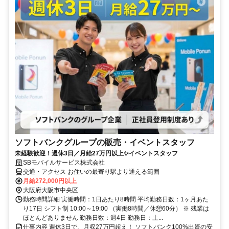
ソフトバンクグループの販売・イベントスタッフ
未経験歓迎！週休3日／月給27万円以上✨イベントスタッフ
SBモバイルサービス株式会社
交通・アクセス お住いの最寄り駅より通える範囲
月給272,000円以上
大阪府大阪市中央区
勤務時間詳細 実働時間：1日あたり8時間 平均勤務日数：1ヶ月あた
り17日 シフト制 10:00～19:00 （実働8時間／休憩60分） ※ 残業は
ほとんどありません 勤務日数：週4日 勤務日：土...
仕事内容 週休3日で、月収27万円超え！ ソフトバンク100%出資の安