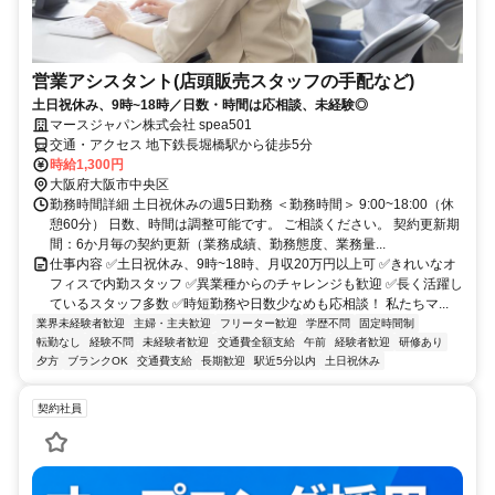
営業アシスタント(店頭販売スタッフの手配など)
土日祝休み、9時~18時／日数・時間は応相談、未経験◎
マースジャパン株式会社 spea501
交通・アクセス 地下鉄長堀橋駅から徒歩5分
時給1,300円
大阪府大阪市中央区
勤務時間詳細 土日祝休みの週5日勤務 ＜勤務時間＞ 9:00~18:00（休
憩60分） 日数、時間は調整可能です。 ご相談ください。 契約更新期
間：6か月毎の契約更新（業務成績、勤務態度、業務量...
仕事内容 ✅土日祝休み、9時~18時、月収20万円以上可 ✅きれいなオ
フィスで内勤スタッフ ✅異業種からのチャレンジも歓迎 ✅長く活躍し
ているスタッフ多数 ✅時短勤務や日数少なめも応相談！ 私たちマ...
業界未経験者歓迎
主婦・主夫歓迎
フリーター歓迎
学歴不問
固定時間制
転勤なし
経験不問
未経験者歓迎
交通費全額支給
午前
経験者歓迎
研修あり
夕方
ブランクOK
交通費支給
長期歓迎
駅近5分以内
土日祝休み
契約社員