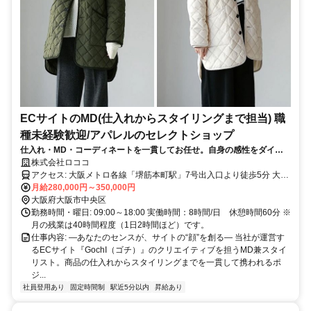
ECサイトのMD(仕入れからスタイリングまで担当) 職
種未経験歓迎/アパレルのセレクトショップ
仕入れ・MD・コーディネートを一貫してお任せ。自身の感性をダイレ
クトに反映できる仕事です！
株式会社ロココ
アクセス: 大阪メトロ各線「堺筋本町駅」7号出入口より徒歩5分 大阪
メトロ各線「長堀橋駅」1号出入口より徒歩5分
月給280,000円～350,000円
大阪府大阪市中央区
勤務時間・曜日: 09:00～18:00 実働時間：8時間/日 休憩時間60分 ※
月の残業は40時間程度（1日2時間ほど）です。
仕事内容: ―あなたのセンスが、サイトの“顔”を創る― 当社が運営す
るECサイト『GochI（ゴチ）』のクリエイティブを担うMD兼スタイ
リスト。商品の仕入れからスタイリングまでを一貫して携われるポ
ジ...
社員登用あり
固定時間制
駅近5分以内
昇給あり