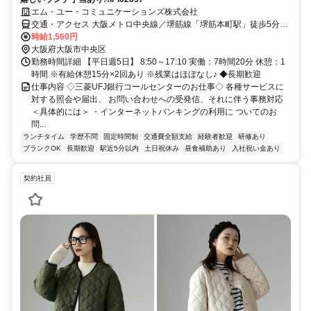
エム・ユー・コミュニケーションズ株式会社
交通・アクセス 大阪メトロ中央線／堺筋線「堺筋本町駅」徒歩5分、
大阪メトロ堺筋線／京阪本線「北浜駅」徒歩5分、大阪メトロ御堂筋
時給1,560円
線「本町駅・淀屋橋駅」徒歩９分
大阪府大阪市中央区
勤務時間詳細 【平日週5日】 8:50～17:10 実働：7時間20分 休憩：1
時間 ※有給休憩15分×2回あり ※残業はほぼなし♪ ◆長期歓迎
仕事内容 ◇三菱UFJ銀行コールセンターのお仕事◇ 各種サービスに
対する照会や届出、 お問い合わせへの受発信、それに伴う事務対応
＜具体的には＞ ・インターネットバンキングの利用に ついてのお
問...
ランチタイム
学歴不問
固定時間制
交通費全額支給
経験者歓迎
研修あり
ブランクOK
長期歓迎
駅近5分以内
土日祝休み
昼食補助あり
入社祝い金あり
契約社員