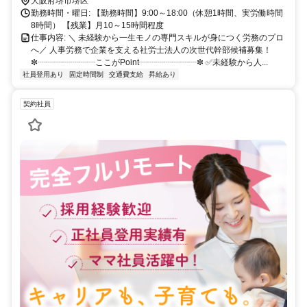
に駐輪場あり）
大阪府堺市堺区
勤務時間・曜日: 【勤務時間】9:00～18:00（休憩1時間、実労働時間
8時間） 【残業】月10～15時間程度
仕事内容: ＼ 未経験から一生モノの専門スキルが身につく労務のプロ
へ／ 人事労務で企業を支える社労士法人の次世代幹部候補募集！
✼┈┈┈┈┈┈┈ここがPoint┈┈┈┈┈┈┈✼ ✅未経験から人...
社員登用あり
固定時間制
交通費支給
昇給あり
契約社員