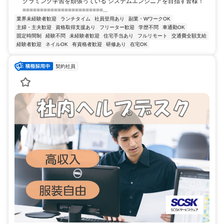
グラミング学習を頑張っている システムエンジニアを目指す皆様！
=======================...
業界未経験者歓迎
ランチタイム
社員登用あり
副業・WワークOK
主婦・主夫歓迎
資格取得支援あり
フリーター歓迎
学歴不問
車通勤OK
固定時間制
経験不問
未経験者歓迎
住宅手当あり
フルリモート
交通費全額支給
経験者歓迎
ネイルOK
有資格者歓迎
研修あり
在宅OK
契約社員