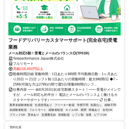
フードデリバリーカスタマーサポート(完全在宅)受電
業務
メール対応5割！受電とメールのバランス◎(TP03R)
Teleperformance Japan株式会社
フルリモート
月給218,400円以上
勤務時間詳細 実働時間：1日あたり8時間 平均勤務日数：1ヶ月あた
り20日 〜 21日 シフト制 1日あたりの実働時間：最大8時間/日 ◆7～
25時(可能な方は27時)の間で週5日/実働8時間のシフ...
仕事内容 ━━ 📅8月26日(水)在宅勤務スタート！━━ 受電がメインで
すが、メール対応も約半分！ 電話とメールのバランスよく働けるカ
スタマーサポートです♪ ━━━━━━━━━━━━━━ 📋 仕事...
業界未経験者歓迎
社員登用あり
フリーター歓迎
学歴不問
転勤なし
経験不問
未経験者歓迎
フルリモート
経験者歓迎
ネイルOK
夜間
研修あり
在宅OK
ブランクOK
育休あり
交通費支給
長期歓迎
シフト制
深夜
ピアスOK
契約社員