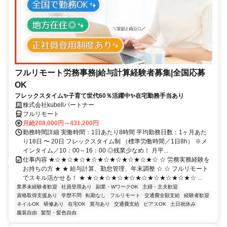
フルリモート労務事務|給与計算経験者募集|全国応募
OK
フレックスタイム✨子育て世代60％活躍中✨在宅勤務手当あり
株式会社kubellパートナー
フルリモート
月給208,000円～431,200円
勤務時間詳細 実働時間：1日あたり8時間 平均勤務日数：1ヶ月あた
り18日 〜 20日 フレックスタイム制 （標準労働時間／1日8h） ※メ
インタイム／10：00～16：00 ◎残業少なめ！ 月平...
仕事内容 ★☆★☆★☆★☆★☆★☆★☆★☆★☆ ☆ 労務実務経験を
お持ちの方 ★ ★ 給与計算、勤怠管理、年末調整 ☆ ☆ フルリモート
でスキル活かせる！ ★ ★☆★☆★☆★☆★☆★☆★☆★☆★☆ ...
業界未経験者歓迎
社員登用あり
副業・WワークOK
主婦・主夫歓迎
資格取得支援あり
学歴不問
転勤なし
フルリモート
交通費全額支給
経験者歓迎
ネイルOK
研修あり
在宅OK
賞与あり
交通費支給
ピアスOK
土日祝休み
服装自由
髪型・髪色自由