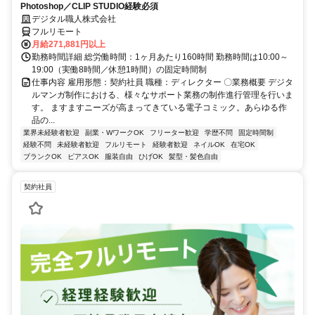
Photoshop／CLIP STUDIO経験必須
デジタル職人株式会社
フルリモート
月給271,881円以上
勤務時間詳細 総労働時間：1ヶ月あたり160時間 勤務時間は10:00～
19:00（実働8時間／休憩1時間）の固定時間制
仕事内容 雇用形態：契約社員 職種：ディレクター 〇業務概要 デジタ
ルマンガ制作における、様々なサポート業務の制作進行管理を行いま
す。 ますますニーズが高まってきている電子コミック。あらゆる作
品の...
業界未経験者歓迎
副業・WワークOK
フリーター歓迎
学歴不問
固定時間制
経験不問
未経験者歓迎
フルリモート
経験者歓迎
ネイルOK
在宅OK
ブランクOK
ピアスOK
服装自由
ひげOK
髪型・髪色自由
契約社員