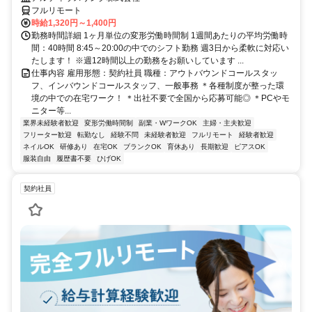
フルリモート
時給1,320円～1,400円
勤務時間詳細 1ヶ月単位の変形労働時間制 1週間あたりの平均労働時
間：40時間 8:45～20:00の中でのシフト勤務 週3日から柔軟に対応い
たします！ ※週12時間以上の勤務をお願いしています ...
仕事内容 雇用形態：契約社員 職種：アウトバウンドコールスタッ
フ、インバウンドコールスタッフ、一般事務 ＊各種制度が整った環
境の中での在宅ワーク！ ＊出社不要で全国から応募可能◎ ＊PCやモ
ニター等...
業界未経験者歓迎
変形労働時間制
副業・WワークOK
主婦・主夫歓迎
フリーター歓迎
転勤なし
経験不問
未経験者歓迎
フルリモート
経験者歓迎
ネイルOK
研修あり
在宅OK
ブランクOK
育休あり
長期歓迎
ピアスOK
服装自由
履歴書不要
ひげOK
契約社員