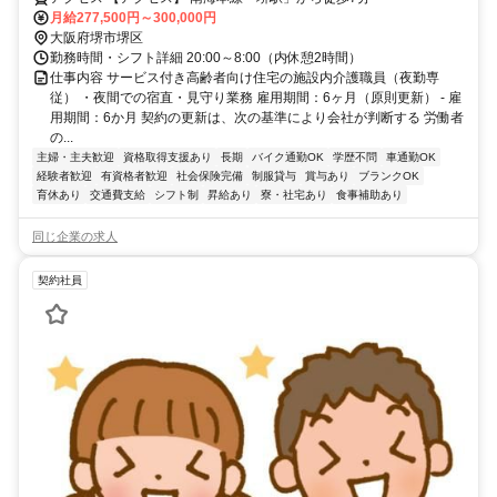
成制度あり!＜介護＞
月給277,500円～300,000円
大阪府堺市堺区
勤務時間・シフト詳細 20:00～8:00（内休憩2時間）
仕事内容 サービス付き高齢者向け住宅の施設内介護職員（夜勤専
従） ・夜間での宿直・見守り業務 雇用期間：6ヶ月（原則更新） - 雇
用期間：6か月 契約の更新は、次の基準により会社が判断する 労働者
の...
主婦・主夫歓迎
資格取得支援あり
長期
バイク通勤OK
学歴不問
車通勤OK
経験者歓迎
有資格者歓迎
社会保険完備
制服貸与
賞与あり
ブランクOK
育休あり
交通費支給
シフト制
昇給あり
寮・社宅あり
食事補助あり
同じ企業の求人
契約社員