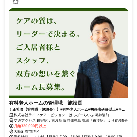
有料老人ホームの管理職 施設長
！正社員【管理職（施設長）】■有料老人ホーム■初任者研修以上■キャ
リアアップ応援！
株式会社ライフケア・ビジョン はっぴーらいふ堺御陵前
交通アクセス 最寄駅：東湊駅 阪堺電軌阪堺線『東湊駅』より徒歩8分
月給320,000円以上
大阪府堺市堺区
勤務時間 シフト制 【早番】7:00～16:00【日勤】9:00～18:00【遅