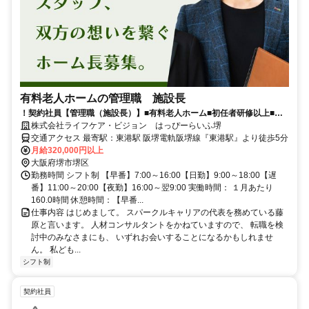
有料老人ホームの管理職 施設長
！契約社員【管理職（施設長）】■有料老人ホーム■初任者研修以上■チ
ャレンジしたい方歓迎
株式会社ライフケア・ビジョン はっぴーらいふ堺
交通アクセス 最寄駅：東港駅 阪堺電軌阪堺線『東港駅』より徒歩5分
月給320,000円以上
大阪府堺市堺区
勤務時間 シフト制 【早番】7:00～16:00【日勤】9:00～18:00【遅
番】11:00～20:00【夜勤】16:00～翌9:00 実働時間： １月あたり
160.0時間 休憩時間：【早番...
仕事内容 はじめまして。 スパークルキャリアの代表を務めている藤
原と言います。 人材コンサルタントをかねていますので、 転職を検
討中のみなさまにも、 いずれお会いすることになるかもしれませ
ん。 私ども...
シフト制
契約社員