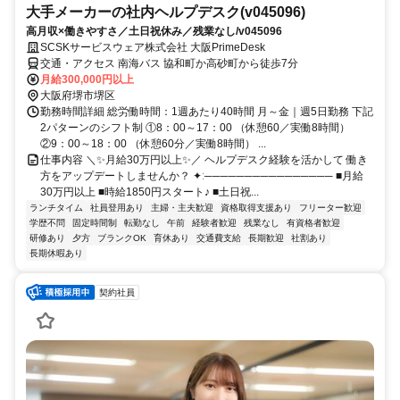
大手メーカーの社内ヘルプデスク(v045096)
高月収×働きやすさ／土日祝休み／残業なし/v045096
SCSKサービスウェア株式会社 大阪PrimeDesk
交通・アクセス 南海バス 協和町か高砂町から徒歩7分
月給300,000円以上
大阪府堺市堺区
勤務時間詳細 総労働時間：1週あたり40時間 月～金｜週5日勤務 下記
2パターンのシフト制 ①8：00～17：00 （休憩60／実働8時間）
②9：00～18：00 （休憩60分／実働8時間） ...
仕事内容 ＼✨️月給30万円以上✨️／ ヘルプデスク経験を活かして 働き
方をアップデートしませんか？ ✦ː──────────────── ■月給
30万円以上 ■時給1850円スタート♪ ■土日祝...
ランチタイム
社員登用あり
主婦・主夫歓迎
資格取得支援あり
フリーター歓迎
学歴不問
固定時間制
転勤なし
午前
経験者歓迎
残業なし
有資格者歓迎
研修あり
夕方
ブランクOK
育休あり
交通費支給
長期歓迎
社割あり
長期休暇あり
契約社員