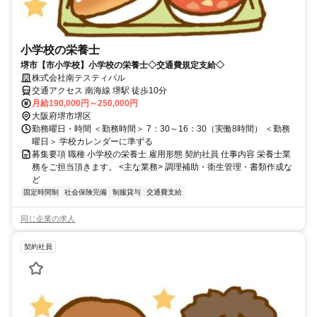
小学校の栄養士
堺市【市小学校】小学校の栄養士◇交通費規定支給◇
株式会社南テスティパル
交通アクセス 南海線 堺駅 徒歩10分
月給190,000円～250,000円
大阪府堺市堺区
勤務曜日・時間 ＜勤務時間＞ 7：30～16：30（実働8時間） ＜勤務
曜日＞ 学校カレンダーに準ずる
募集要項 職種 小学校の栄養士 雇用形態 契約社員 仕事内容 栄養士業
務をご担当頂きます。 <主な業務> 調理補助・衛生管理・書類作成な
ど
固定時間制
社会保険完備
制服貸与
交通費支給
同じ企業の求人
契約社員