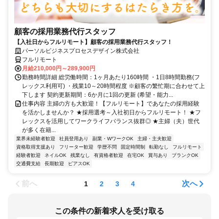
顧客の採用業務代行スタッフ
【入社日からフルリモート】顧客の採用業務代行スタッフ！
パーソルビジネスプロセスデザイン株式会社
フルリモート
月給210,000円～289,900円
勤務時間詳細 総労働時間：1ヶ月あたり160時間 ・1日8時間勤務(フ
レックス利用可) ・残業10～20時間程度 ※顧客の繁忙期に合わせて上
下します 契約更新期間：6か月に1回の更新 (希望・能力...
仕事内容 主婦の方も大歓迎！【フルリモート】であなたの採用経験
を活かしませんか？ ★採用選考～入社初日からフルリモート！ ★フ
レックスを活用してワークライフバランス抜群◎ ★主婦（夫）世代
が多く在籍...
業界未経験者歓迎
社員登用あり
副業・WワークOK
主婦・主夫歓迎
資格取得支援あり
フリーター歓迎
学歴不問
固定時間制
転勤なし
フルリモート
経験者歓迎
ネイルOK
残業なし
有資格者歓迎
在宅OK
賞与あり
ブランクOK
交通費支給
長期歓迎
ピアスOK
前へ
次へ
1
2
3
4
この条件の新着求人を受け取る