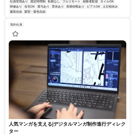
社員登用あり
固定時間制
転勤なし
フルリモート
経験者歓迎
ネイルOK
研修あり
在宅OK
賞与あり
育休あり
長期休暇あり
ピアスOK
土日祝休み
服装自由
髪型・髪色自由
契約社員
人気マンガを支える|デジタルマンガ制作進行ディレク
ター