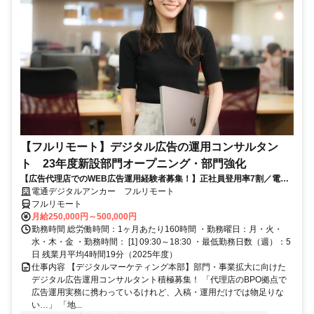
【フルリモート】デジタル広告の運用コンサルタン
ト 23年度新設部門オープニング・部門強化
【広告代理店でのWEB広告運用経験者募集！】正社員登用率7割／電通
G／全国×完全在宅／年休126日・土日祝休み／残業月平均4時間19分
電通デジタルアンカー フルリモート
フルリモート
月給250,000円～500,000円
勤務時間 総労働時間：1ヶ月あたり160時間 ・勤務曜日：月・火・
水・木・金 ・勤務時間： [1] 09:30～18:30 ・最低勤務日数（週）：5
日 残業月平均4時間19分（2025年度）
仕事内容 【デジタルマーケティング本部】部門・事業拡大に向けた
デジタル広告運用コンサルタント積極募集！ 「代理店のBPO拠点で
広告運用実務に携わっているけれど、入稿・運用だけでは物足りな
い…」 「地...