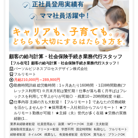
顧客の給与計算・社会保険手続き業務代行スタッフ
【フル在宅】顧客の給与計算・社会保険手続き業務代行スタッフ！
パーソルビジネスプロセスデザイン株式会社
フルリモート
月給210,000円～289,900円
勤務時間詳細 総労働時間：1ヶ月あたり160時間 ・1日8時間勤務(フ
レックス利用可) ※月末月初は繁忙期！仕事が落ち着く月半ばはフレ
ックスを利用して早上がりが可能◎ ・残業10～20時間程度 ※顧...
仕事内容 主婦の方も大歓迎！【フルリモート】であなたの労務経験
を活かしませんか？ ★採用選考～入社初日からフルリモート！ ★フ
ルリモート勤務が可能！ ★主婦（夫）世代が多く在籍 ★労務の実務
経験(1...
業界未経験者歓迎
社員登用あり
副業・WワークOK
主婦・主夫歓迎
資格取得支援あり
フリーター歓迎
学歴不問
固定時間制
転勤なし
フルリモート
経験者歓迎
ネイルOK
残業なし
有資格者歓迎
在宅OK
賞与あり
ブランクOK