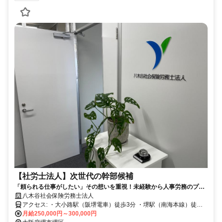
【社労士法人】次世代の幹部候補
「頼られる仕事がしたい」その想いを重視！未経験から人事労務のプロ
へ。誠実な対応で企業の成長を支える次世代幹部候補。
八木谷社会保険労務士法人
アクセス: ・大小路駅（阪堺電車）徒歩3分 ・堺駅（南海本線）徒歩
12分 ・堺東駅（南海高野線）徒歩14分 ・自転車通勤可（ビルの地下
月給250,000円～300,000円