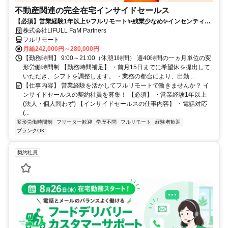
不動産関連の完全在宅インサイドセールス
【必須】営業経験1年以上✨フルリモート✨残業少なめ✨インセンティブ
有
株式会社LIFULL FaM Partners
フルリモート
月給242,000円～280,000円
【勤務時間】 9:00～21:00（休憩1時間） 週40時間の一ヵ月単位の変
形労働時間制 【勤務時間補足】 ・前月15日までに希望休を提出して
いただき、シフトを調整します。 ・業務の都合により、出勤...
【仕事内容】 営業経験を活かしてフルリモートで働きませんか？ イ
ンサイドセールスの契約社員を募集！ 【必須】 ・営業経験1年以上
(法人・個人問わず) 【インサイドセールスの仕事内容】 ・電話対応
(...
変形労働時間制
フリーター歓迎
学歴不問
フルリモート
経験者歓迎
ブランクOK
契約社員