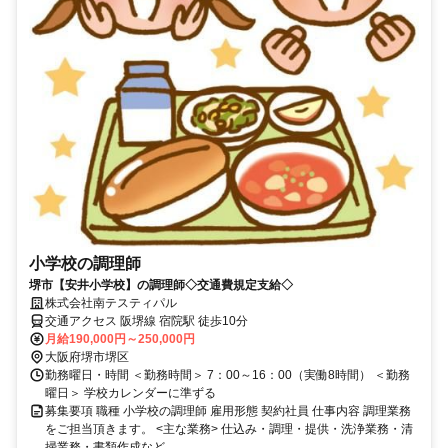
小学校の調理師
堺市【安井小学校】の調理師◇交通費規定支給◇
株式会社南テスティパル
交通アクセス 阪堺線 宿院駅 徒歩10分
月給190,000円～250,000円
大阪府堺市堺区
勤務曜日・時間 ＜勤務時間＞ 7：00～16：00（実働8時間） ＜勤務
曜日＞ 学校カレンダーに準ずる
募集要項 職種 小学校の調理師 雇用形態 契約社員 仕事内容 調理業務
をご担当頂きます。 <主な業務> 仕込み・調理・提供・洗浄業務・清
掃業務・書類作成など