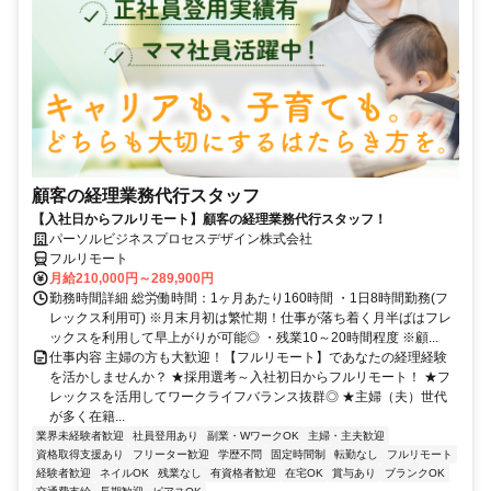
顧客の経理業務代行スタッフ
【入社日からフルリモート】顧客の経理業務代行スタッフ！
パーソルビジネスプロセスデザイン株式会社
フルリモート
月給210,000円～289,900円
勤務時間詳細 総労働時間：1ヶ月あたり160時間 ・1日8時間勤務(フ
レックス利用可) ※月末月初は繁忙期！仕事が落ち着く月半ばはフレ
ックスを利用して早上がりが可能◎ ・残業10～20時間程度 ※顧...
仕事内容 主婦の方も大歓迎！【フルリモート】であなたの経理経験
を活かしませんか？ ★採用選考～入社初日からフルリモート！ ★フ
レックスを活用してワークライフバランス抜群◎ ★主婦（夫）世代
が多く在籍...
業界未経験者歓迎
社員登用あり
副業・WワークOK
主婦・主夫歓迎
資格取得支援あり
フリーター歓迎
学歴不問
固定時間制
転勤なし
フルリモート
経験者歓迎
ネイルOK
残業なし
有資格者歓迎
在宅OK
賞与あり
ブランクOK