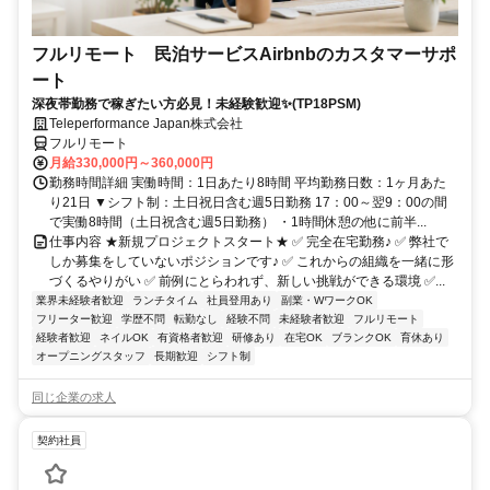
フルリモート 民泊サービスAirbnbのカスタマーサポ
ート
深夜帯勤務で稼ぎたい方必見！未経験歓迎✨(TP18PSM)
Teleperformance Japan株式会社
フルリモート
月給330,000円～360,000円
勤務時間詳細 実働時間：1日あたり8時間 平均勤務日数：1ヶ月あた
り21日 ▼シフト制：土日祝日含む週5日勤務 17：00～翌9：00の間
で実働8時間（土日祝含む週5日勤務） ・1時間休憩の他に前半...
仕事内容 ★新規プロジェクトスタート★ ✅ 完全在宅勤務♪ ✅ 弊社で
しか募集をしていないポジションです♪ ✅ これからの組織を一緒に形
づくるやりがい ✅ 前例にとらわれず、新しい挑戦ができる環境 ✅...
業界未経験者歓迎
ランチタイム
社員登用あり
副業・WワークOK
フリーター歓迎
学歴不問
転勤なし
経験不問
未経験者歓迎
フルリモート
経験者歓迎
ネイルOK
有資格者歓迎
研修あり
在宅OK
ブランクOK
育休あり
オープニングスタッフ
長期歓迎
シフト制
同じ企業の求人
契約社員