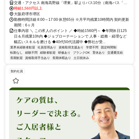
交通・アクセス 南海高野線「堺東」駅よりバス10分（南海バス「高
砂町」徒歩3分）、南海本線「堺」駅よりバス15分（南海バス「高砂
時給1,560円以上
町」徒歩3分）、 阪堺電軌阪堺線「東湊」駅徒歩10分
大阪府堺市堺区
勤務時間詳細 8:00～17:00 休憩65分 ※月平均残業10時間内 契約更新
期間：6ヶ月
仕事内容 ＼ この求人のポイント ／ ◆時給1560円～ ◆年間休日125
日＆月残業10h内 ◆ジョブローテーションで 人事・総務・経理など
幅広いスキルを磨ける ◆40代50代活躍中 ◆弊社が受...
業界未経験者歓迎
社員登用あり
資格取得支援あり
学歴不問
固定時間制
転勤なし
経験不問
経験者歓迎
研修あり
ブランクOK
育休あり
交通費支給
長期歓迎
資格取得手当あり
長期休暇あり
土日祝休み
契約社員