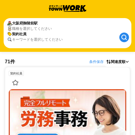
大阪府
御陵前駅
職種を選択してください
契約社員
キーワードを選択してください
71件
条件保存
関連度順
契約社員