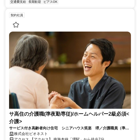
交通費支給
長期歓迎
ピアスOK
契約社員
サ高住の介護職(準夜勤専従)/ホームヘルパー2級必須<
介護>
サービス付き高齢者向け住宅 シニアハウス笑楽 堺／介護職員（準夜
勤専従）／月収例28万円以上／正社員登用制度あり／初任者以上／笑楽
株式会社ビオネスト
(わらく)は5連休を年4回取得できるのでプライベートも充実!資格取得助
アクセス 【アクセス】 南海本線「堺駅」から徒歩7分