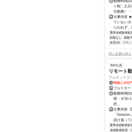
勤務時間詳
ト制：土日
日勤務） ・
仕事内容 
ていないポ
らわれず、新
業界未経験者歓
転勤なし
経験
在宅OK
ブラン
同じ企業の求人
契約社員
リモート勤
アルティウス
時給1,400
フルリモー
勤務時間詳細
間 ・6:50
所...
仕事内容 
「Amazo
請け負ってい
業界未経験者歓
未経験者歓迎