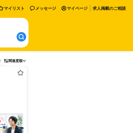
マイリスト
メッセージ
マイページ
求人掲載のご相談
存
関連度順