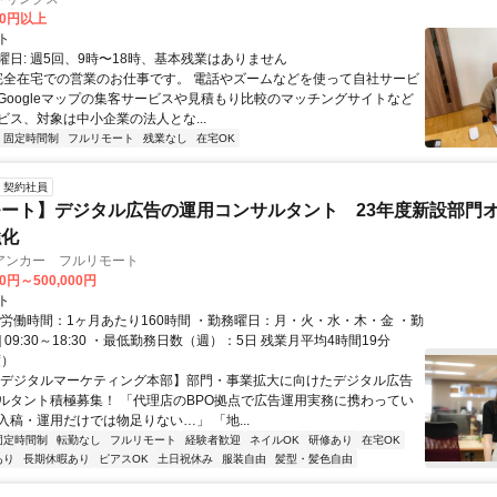
00円以上
ト
曜日: 週5回、9時〜18時、基本残業はありません
 完全在宅での営業のお仕事です。 電話やズームなどを使って自社サービ
Googleマップの集客サービスや見積もり比較のマッチングサイトなど
ビス、対象は中小企業の法人とな...
固定時間制
フルリモート
残業なし
在宅OK
契約社員
ート】デジタル広告の運用コンサルタント 23年度新設部門
強化
アンカー フルリモート
00円～500,000円
ト
総労働時間：1ヶ月あたり160時間 ・勤務曜日：月・火・水・木・金 ・勤
1] 09:30～18:30 ・最低勤務日数（週）：5日 残業月平均4時間19分
度）
【デジタルマーケティング本部】部門・事業拡大に向けたデジタル広告
ルタント積極募集！ 「代理店のBPO拠点で広告運用実務に携わってい
入稿・運用だけでは物足りない…」 「地...
固定時間制
転勤なし
フルリモート
経験者歓迎
ネイルOK
研修あり
在宅OK
あり
長期休暇あり
ピアスOK
土日祝休み
服装自由
髪型・髪色自由