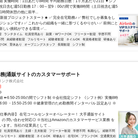
細 実働時間：1日あたり8時間 平均勤務日数：1ヶ月あたり21日 ▼シフ
祝日含む週5日勤務 17：00～翌9：00の間で実働8時間（土日祝含む週5
1時間休憩の他に前半...
★新規プロジェクトスタート★ ✅ 完全在宅勤務♪ ✅ 弊社でしか募集をし
ジションです♪ ✅ これからの組織を一緒に形づくるやりがい ✅ 前例にと
しい挑戦ができる環境 ✅...
迎
ランチタイム
社員登用あり
副業・WワークOK
フリーター歓迎
学歴不問
不問
未経験者歓迎
フルリモート
経験者歓迎
ネイルOK
有資格者歓迎
研修あり
クOK
育休あり
オープニングスタッフ
長期歓迎
シフト制
務|通販サイトのカスタマーサポート
リンク株式会社
円
ト
 ⏩6:50-25:00の間でシフト制 ※会社指定シフト 《シフト例》実働8時
-16:00 ・15:50-25:00 ※健康管理のため勤務間インターバル 設定あり ※
【仕事内容】 在宅コールセンターオペレーター！ 大手通販サイト
n」の 問い合わせ対応◎ ※当社はAmazonのカスタマーサービス業務 を
ます。当社の従業員として ...
迎
社員登用あり
主婦・主夫歓迎
フリーター歓迎
学歴不問
転勤なし
経験不問
フルリモート
経験者歓迎
ネイルOK
研修あり
在宅OK
ブランクOK
交通費支給