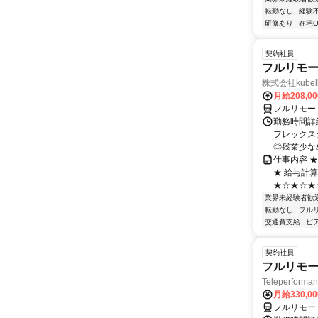
転勤なし
経験
研修あり
在宅O
契約社員
フルリモー
株式会社kube
月給208,0
フルリモー
勤務時間詳細
フレックスタ
◎残業少なめ
仕事内容 
★ 給与計
★☆★☆★☆
業界未経験者歓
転勤なし
フル
交通費支給
ピ
契約社員
フルリモー
Teleperform
月給330,0
フルリモー