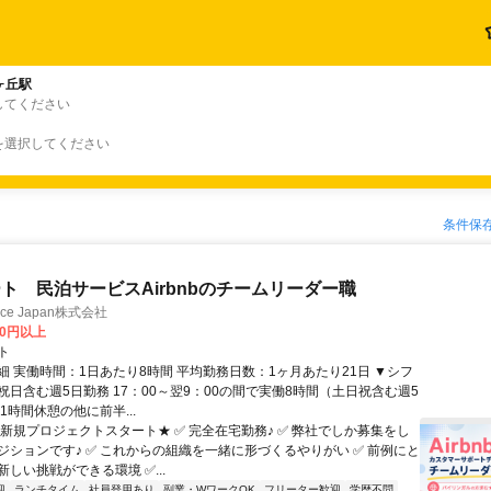
ヶ丘駅
してください
を選択してください
条件保
ト 民泊サービスAirbnbのチームリーダー職
ance Japan株式会社
00円以上
ト
細 実働時間：1日あたり8時間 平均勤務日数：1ヶ月あたり21日 ▼シフ
祝日含む週5日勤務 17：00～翌9：00の間で実働8時間（土日祝含む週5
1時間休憩の他に前半...
★新規プロジェクトスタート★ ✅ 完全在宅勤務♪ ✅ 弊社でしか募集をし
ジションです♪ ✅ これからの組織を一緒に形づくるやりがい ✅ 前例にと
しい挑戦ができる環境 ✅...
迎
ランチタイム
社員登用あり
副業・WワークOK
フリーター歓迎
学歴不問