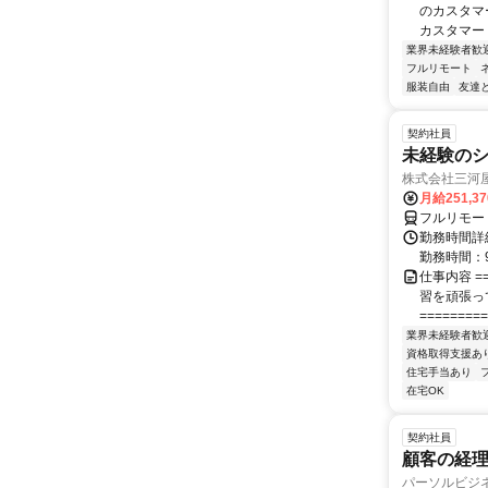
のカスタマ
カスタマー
業界未経験者歓
フルリモート
服装自由
友達
契約社員
未経験の
株式会社三河
月給251,3
フルリモー
勤務時間詳細
勤務時間：9
仕事内容 ==
習を頑張っ
=========
業界未経験者歓
資格取得支援あ
住宅手当あり
在宅OK
契約社員
顧客の経
パーソルビジ