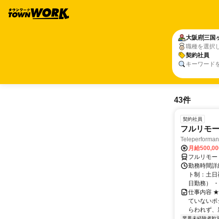
大阪府
三国
職種を選択
契約社員
キーワード
43件
契約社員
フルリモー
Teleperform
月給500,0
フルリモー
勤務時間詳
ト制：土日
日勤務） ・
仕事内容 
ていないポ
らわれず、新
業界未経験者歓