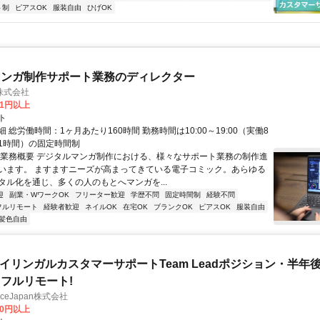
ト制
ピアスOK
服装自由
ひげOK
マンガ制作サポート業務のディレクター
株式会社
81円以上
ト
 総労働時間：1ヶ月あたり160時間 勤務時間は10:00～19:00（実働8
1時間）の固定時間制
〇業務概要 デジタルマンガ制作における、様々なサポート業務の制作進
います。 ますますニーズが高まってきている電子コミック。あらゆる
タル化を通じ、多くの人のもとへマンガを...
迎
副業・WワークOK
フリーター歓迎
学歴不問
固定時間制
経験不問
フルリモート
経験者歓迎
ネイルOK
在宅OK
ブランクOK
ピアスOK
服装自由
髪色自由
バイリンガルカスタマーサポートTeam Leadポジション・半年
フルリモート!
manceJapan株式会社
00円以上