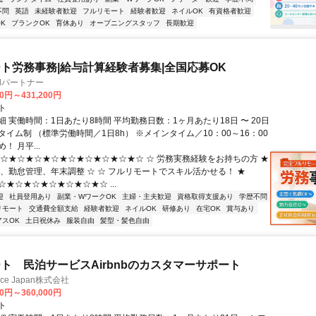
不問
英語
未経験者歓迎
フルリモート
経験者歓迎
ネイルOK
有資格者歓迎
K
ブランクOK
育休あり
オープニングスタッフ
長期歓迎
ト労務事務|給与計算経験者募集|全国応募OK
llパートナー
00円～431,200円
ト
 実働時間：1日あたり8時間 平均勤務日数：1ヶ月あたり18日 〜 20日
イム制 （標準労働時間／1日8h） ※メインタイム／10：00～16：00
！ 月平...
★☆★☆★☆★☆★☆★☆★☆★☆★☆ ☆ 労務実務経験をお持ちの方 ★
算、勤怠管理、年末調整 ☆ ☆ フルリモートでスキル活かせる！ ★
★☆★☆★☆★☆★☆★☆ ...
迎
社員登用あり
副業・WワークOK
主婦・主夫歓迎
資格取得支援あり
学歴不問
リモート
交通費全額支給
経験者歓迎
ネイルOK
研修あり
在宅OK
賞与あり
アスOK
土日祝休み
服装自由
髪型・髪色自由
ト 民泊サービスAirbnbのカスタマーサポート
ance Japan株式会社
00円～360,000円
ト