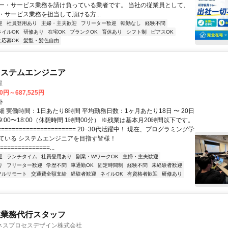
ー・サービス業務を請け負っている業者です。 当社の従業員として、
・サービス業務を担当して頂ける方...
迎
社員登用あり
主婦・主夫歓迎
フリーター歓迎
転勤なし
経験不問
ネイルOK
研修あり
在宅OK
ブランクOK
育休あり
シフト制
ピアスOK
と応募OK
髪型・髪色自由
システムエンジニア
屋
70円～687,525円
ト
 実働時間：1日あたり8時間 平均勤務日数：1ヶ月あたり18日 〜 20日
:00〜18:00（休憩時間 1時間00分） ※残業は基本月20時間以下です。
===================== 20−30代活躍中！ 現在、プログラミング学
ている システムエンジニアを目指す皆様！
==============...
迎
ランチタイム
社員登用あり
副業・WワークOK
主婦・主夫歓迎
り
フリーター歓迎
学歴不問
車通勤OK
固定時間制
経験不問
未経験者歓迎
フルリモート
交通費全額支給
経験者歓迎
ネイルOK
有資格者歓迎
研修あり
理業務代行スタッフ
ネスプロセスデザイン株式会社