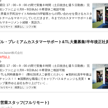
ト
日: 17：00～9：00 の間で実働 8 時間（土日祝含む週 5 日勤務） 完
制(シフトにより月8～9日休み) ※希望休ご相談可能
世界最大手民泊サイトAirbnbのVIP顧客からの問い合わせを受けるカスタ
トチームをマネージしていただきます。今までのカスタマーサポート経
ルマネージメント経験・英語力...
フルリモート
残業なし
シフト制
ル・プレミアムカスタマーサポート&TL大量募集!半年後正社
manceJapan株式会社
00円以上
ト
日: 17：00～9：00 の間で実働 8 時間（土日祝含む週 5 日勤務） 完
制(シフトにより月8～9日休み) ※希望休ご相談可能
 ★TLも同時募集中！（弊社別求人ご参照ください） ★契約社員半年後は
チャンス！！ ★国際的な職場にてキャリアパス＆チェンジも充実！ ★
ップ案件ゆえ会社を作り上げていく...
フルリモート
残業なし
シフト制
営業スタッフ(フルリモート)
トリンクス