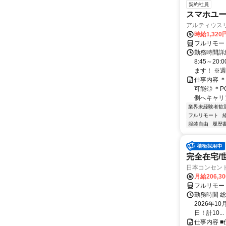
契約社員
スマホユー
アルティウス
時給1,320
フルリモー
勤務時間詳
8:45～2
ます！ ※週
仕事内容 
可能◎ ＊
側へキャリア
業界未経験者歓
フルリモート
服装自由
履歴
完全在宅/
日本コンセン
月給206,3
フルリモー
勤務時間 総
2026年10
日！計10...
仕事内容 