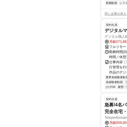
長期歓迎
シフ
同じ企業の求人
契約社員
デジタル
デジタル職人
月給271,8
フルリモー
勤務時間詳細
時間／休憩
仕事内容 
行管理を行
作品のデジ
業界未経験者歓
未経験者歓迎
ひげOK
髪型・
契約社員
急募!4名
完全在宅・
Teleperfor
月給550,0