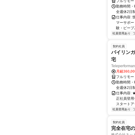
フルリモー
勤務時間・曜
全週休2日
仕事内容: 
マーサポー
験・ピープ
社員登用あり
契約社員
バイリンガ
宅
Teleperfor
月給360,0
フルリモー
勤務時間・曜
全週休2日
仕事内容:
正社員登用
スタートア
社員登用あり
契約社員
完全在宅の
株式会社ネッ