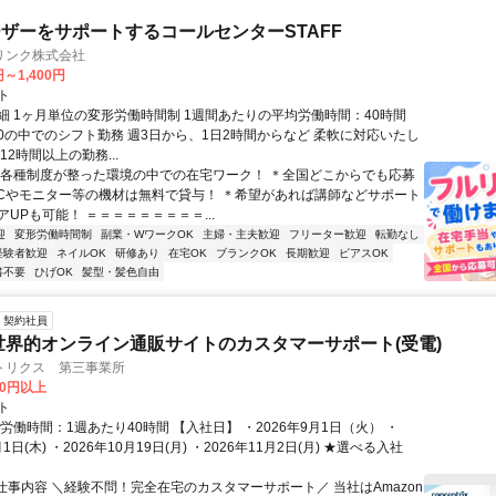
ザーをサポートするコールセンターSTAFF
リンク株式会社
円～1,400円
ト
細 1ヶ月単位の変形労働時間制 1週間あたりの平均労働時間：40時間
0:00の中でのシフト勤務 週3日から、1日2時間からなど 柔軟に対応いたし
12時間以上の勤務...
＊各種制度が整った環境の中での在宅ワーク！ ＊全国どこからでも応募
PCやモニター等の機材は無料で貸与！ ＊希望があれば講師などサポート
UPも可能！ ＝＝＝＝＝＝＝＝＝...
迎
変形労働時間制
副業・WワークOK
主婦・主夫歓迎
フリーター歓迎
転勤なし
経験者歓迎
ネイルOK
研修あり
在宅OK
ブランクOK
長期歓迎
ピアスOK
書不要
ひげOK
髪型・髪色自由
契約社員
世界的オンライン通販サイトのカスタマーサポート(受電)
トリクス 第三事業所
00円以上
ト
労働時間：1週あたり40時間 【入社日】 ・2026年9月1日（火） ・
月1日(木) ・2026年10月19日(月) ・2026年11月2日(月) ★選べる入社
■仕事内容 ＼経験不問！完全在宅のカスタマーサポート／ 当社はAmazon