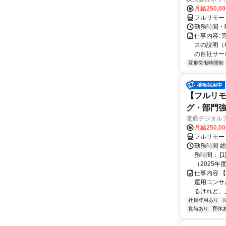
月給250,0
フルリモー
勤務時間・
仕事内容:
スの説明（
の自社サー
変形労働時間制
【フルリモ
グ・部門
電通デジタル
月給250,0
フルリモー
勤務時間 
務時間： [
（2025年
仕事内容 
運用コンサ
るけれど、
社員登用あり
賞与あり
育休