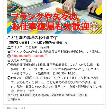
こども園の調理のお仕事です
【調理及び事務】こども園で調理のお仕事です。
ウオクニ こども園 新金岡
アクセス OsakaMetro御堂筋線 新金岡1番口徒歩約12分、ＪＲ阪和線
堺市（ＪＲ）徒歩約16分、OsakaMetro御堂筋線 北花田4番口徒歩約
月給230,000円～240,000円
18分
大阪府堺市北区
勤務時間 実働時間：8時間/日 平均勤務日数：1ヶ月あたり21日 ・勤
務曜日：月・火・水・木・金・土※ 注釈内容については下記コメン
トを参照下さい。 ・勤務時間： [1] 07:30～16:30 ...
仕事内容 ＜調理＞1日の流れをご紹介します！難しい作業はないの
で、安心してくださいね。 こども園での昼食やおやつの調理、盛
付、配缶、野菜などの仕込みのお仕事です。食器・調理器具などの洗
浄、片付け、清掃...
学歴不問
車通勤OK
交通費全額支給
経験者歓迎
長期歓迎
シフト制
土日祝休み
同じ企業の求人