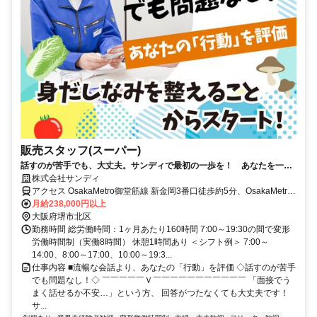
販売スタッフ(スーパー)
話すのが苦手でも、大丈夫。サンディで最初の一歩を！ あなたを一人
前に育てるまで、絶対に見捨てない安心の育成環境あり
株式会社サンディ
アクセス OsakaMetro御堂筋線 新金岡3番口徒歩約5分、OsakaMetro
御堂筋線 なかもず2番口徒歩約17分、南海高野線 中百舌鳥北出口徒
月給238,000円以上
歩約19分 ※公共交通機関を利用した1時間半以内のエリア上記勤務地
大阪府堺市北区
以外での勤務の可能性あり。詳しくは面接にて。
勤務時間 総労働時間：1ヶ月あたり160時間 7:00～19:30の間で変形
労働時間制（実働8時間） 休憩1時間あり ＜シフト例＞ 7:00～
14:00、8:00～17:00、10:00～19:3...
仕事内容 ■流暢な会話より、あなたの「行動」を評価 ◇話すのが苦手
でも問題なし！◇ ￣￣￣￣￣Ｖ￣￣￣￣￣￣￣￣￣￣￣ 「面接でう
まく話せるか不安…」という方、 回答がつたなくても大丈夫です！
サ...