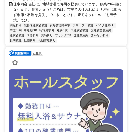
仕事内容 当社は、地域密着で寿司を提供しています。 創業29年目に
なります。 他社と違うところは、市場での仕入れにより 寿司に限ら
ず季節の料理を提供していることです。 寿司ネタについても玉子
焼、えび、...
制服あり
業界未経験者歓迎
変形労働時間制
フリーター歓迎
バイク通勤OK
学歴不問
車通勤OK
職場見学可
経験不問
未経験者歓迎
交通費全額支給
経験者歓迎
研修あり
賞与あり
ブランクOK
交通費支給
まかないあり
長期歓迎
社割あり
長期休暇あり
正社員