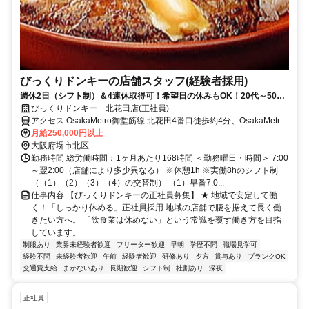
びっくりドンキーの店舗スタッフ(経験者採用)
週休2日（シフト制）＆4連休取得可！希望日の休みもOK！20代～50代
活躍中！産休･育休制度有！車・バイク通勤OK！
びっくりドンキー 北花田店(正社員)
アクセス OsakaMetro御堂筋線 北花田4番口徒歩約4分、OsakaMetro
御堂筋線 新金岡1番口徒歩約14分、ＪＲ阪和線 浅香徒歩約22分
月給250,000円以上
大阪府堺市北区
勤務時間 総労働時間：1ヶ月あたり168時間 ＜勤務曜日・時間＞ 7:00
～翌2:00（店舗により多少異なる） ※休憩1h ※実働8hのシフト制
（（1）（2）（3）（4）の交替制） （1）早番7:0...
仕事内容 【びっくりドンキーの正社員募集】 ★ 地域で安定して働
く！「しっかり休める」正社員採用 地域の店舗で腰を据えて長く働
きたい方へ。 「飲食業は休めない」という常識を覆す働き方を目指
しています。...
制服あり
業界未経験者歓迎
フリーター歓迎
早朝
学歴不問
職場見学可
経験不問
未経験者歓迎
午前
経験者歓迎
研修あり
夕方
賞与あり
ブランクOK
交通費支給
まかないあり
長期歓迎
シフト制
社割あり
深夜
正社員