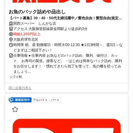
お魚のパック詰めや品出し
【パート募集】30・40・50代主婦活躍中／髪色自由！髪型自由(規定
有)、嬉しいお買い物特典あり♪
関西スーパー しんかな店
アクセス 大阪御堂筋線新金岡駅より徒歩約3分
時給1,200円以上
大阪府堺市北区
時間帯 朝、昼 勤務曜日・時間 8:00-12:30 ★1日3時間～、週3日～な
どまずはご相談下さい！
仕事情報 ● 仕事内容 お魚などのパック詰め、陳列、値付け、カッ
ト、 お寿司の製造、接客など。 ・はじめは簡単なパック詰め、陳列
をお任せします！ ・慣れてきたら包丁を使って、魚の柵を切ってみ
ましょう...
シフト制
同じ企業の求人
アルバイト・パート