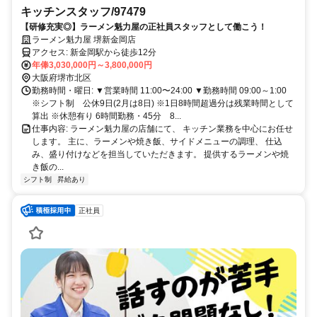
キッチンスタッフ/97479
【研修充実◎】ラーメン魁力屋の正社員スタッフとして働こう！
ラーメン魁力屋 堺新金岡店
アクセス: 新金岡駅から徒歩12分
年俸3,030,000円～3,800,000円
大阪府堺市北区
勤務時間・曜日: ▼営業時間 11:00〜24:00 ▼勤務時間 09:00～1:00
※シフト制 公休9日(2月は8日) ※1日8時間超過分は残業時間として
算出 ※休憩有り 6時間勤務・45分 8...
仕事内容: ラーメン魁力屋の店舗にて、 キッチン業務を中心にお任せ
します。 主に、ラーメンや焼き飯、サイドメニューの調理、 仕込
み、盛り付けなどを担当していただきます。 提供するラーメンや焼
き飯の...
シフト制
昇給あり
正社員