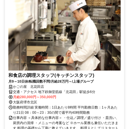
和食店の調理スタッフ(キッチンスタッフ)
月9～10日休/転職回数不問/月給28万円～/上場グループ
かごの屋 北花田店
交通・アクセス 地下鉄御堂筋線「北花田」駅徒歩6分
月給280,000円～350,000円
大阪府堺市北区
勤務時間詳細 実働時間：1日あたり8時間 平均勤務日数：1ヶ月あた
り21日 08：00～23：30の間で週平均40時間勤務
仕事内容 ＜具体的な仕事内容＞ ・仕込／調理／盛り付け ・皿洗い、
厨房内の清掃 ・メニューの考案など ※ホール業務も兼任いただきま
す 料理の基礎から丁寧に教えていきます。 料理人としてリスタート