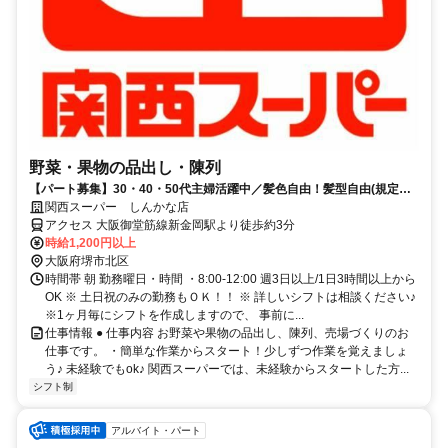
野菜・果物の品出し・陳列
【パート募集】30・40・50代主婦活躍中／髪色自由！髪型自由(規定
有)、嬉しいお買い物特典あり♪
関西スーパー しんかな店
アクセス 大阪御堂筋線新金岡駅より徒歩約3分
時給1,200円以上
大阪府堺市北区
時間帯 朝 勤務曜日・時間 ・8:00-12:00 週3日以上/1日3時間以上から
OK ※ 土日祝のみの勤務もＯＫ！！ ※ 詳しいシフトは相談ください♪
※1ヶ月毎にシフトを作成しますので、 事前に...
仕事情報 ● 仕事内容 お野菜や果物の品出し、陳列、売場づくりのお
仕事です。 ・簡単な作業からスタート！少しずつ作業を覚えましょ
う♪ 未経験でもok♪ 関西スーパーでは、未経験からスタートした方...
シフト制
アルバイト・パート