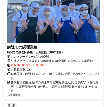
病院での調理業務
病院での調理師募集！正風病院（堺市北区）
ナンブフードサービス株式会社
交通アクセス 大阪メトロ御堂筋線 新金岡駅 徒歩約3分 ※車通勤可。
月給260,000円～350,000円
大阪府堺市北区
勤務曜日・時間 5：30～14：30（実働8.0時間、休憩60分） ※シフト
制
募集要項 職種 病院での調理業務 雇用形態 正社員 仕事内容 病院の厨
房での調理業務全般 ※仕込み～調理まで調理業務全般をお任せしま
す。
固定時間制
正社員