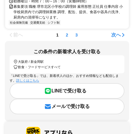
勤務曜日・時間 7：00～16：00（実働8時間）
募集要項 職種 堺市北区小学校の調理師 雇用形態 正社員 仕事内容 小
学校厨房内での調理師業務 調理、配缶、提供、食器や器具の洗浄、
厨房内の清掃等になります。
社会保険完備
交通費支給
シフト制
前へ
次へ
1
2
3
この条件の新着求人を受け取る
大阪府 / 新金岡駅
飲食・フードサービスすべて
「LINEで受け取る」では、新着求人のほか、おすすめ情報なども配信しま
す。
詳しくはこちら
LINEで受け取る
メールで受け取る