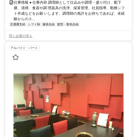
仕事情報 ● 仕事内容 調理師として仕込みや調理・盛り付け、配下
膳、清掃、食器や調 理器具の洗浄、採算管理、社員指導、勤務シフ
ト作成などをお願 いします。調理師の免許をお持ちであれば、未経
験からのス...
交通費支給
シフト制
服装自由
髪型・髪色自由
同じ企業の求人
アルバイト・パート