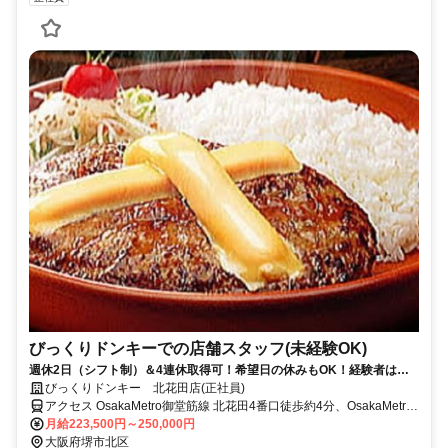
びっくりドンキーでの店舗スタッフ(未経験OK)
週休2日（シフト制）＆4連休取得可！希望日の休みもOK！経験者は月
給25万円スタートも可！20代～50代活躍中！産休･育休制度有！車・バ
びっくりドンキー 北花田店(正社員)
イク通勤OK！
アクセス OsakaMetro御堂筋線 北花田4番口徒歩約4分、OsakaMetro
御堂筋線 新金岡1番口徒歩約14分、ＪＲ阪和線 浅香徒歩約22分
月給223,500円～250,000円
大阪府堺市北区