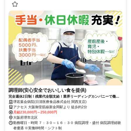
調理師(安心安全でおいしい食を提供)
完全週休2日制！残業代全額支給！業界リーディングカンパニーで働き
ませんか？！
堺若葉会病院(日清医療食品株式会社 関西支店)
アクセス 大阪御堂筋線新金岡駅より 徒歩約2分
月給230,000円～250,000円
大阪府堺市北区
勤務曜日・時間 ７：３０～１６：３０ 病院調理・盛付 病院調理経験
者優遇 ※実働8時間・シフト制