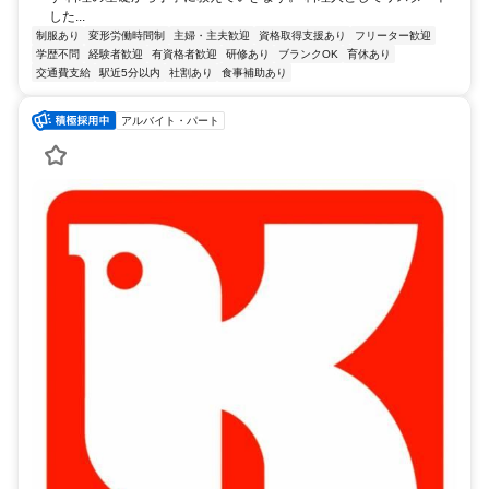
した...
制服あり
変形労働時間制
主婦・主夫歓迎
資格取得支援あり
フリーター歓迎
学歴不問
経験者歓迎
有資格者歓迎
研修あり
ブランクOK
育休あり
交通費支給
駅近5分以内
社割あり
食事補助あり
アルバイト・パート