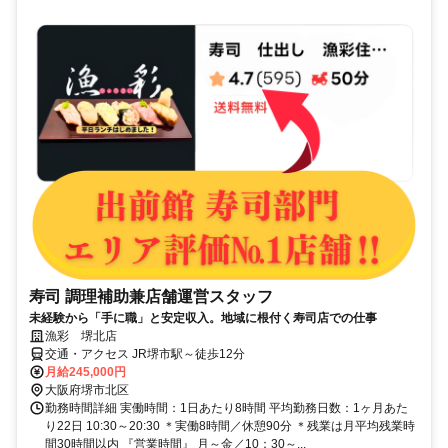
寿司 調理補助兼店舗運営スタッフ
未経験から「手に職」と安定収入。地域に根付く寿司店での仕事
漁彩 堺北店
交通・アクセス JR堺市駅～徒歩12分
月給245,000円
大阪府堺市北区
勤務時間詳細 実働時間：1日あたり8時間 平均勤務日数：1ヶ月あた
り22日 10:30～20:30 ＊実働8時間／休憩90分 ＊残業は月平均残業時
間30時間以内 『営業時間』 月～金／10：30～...