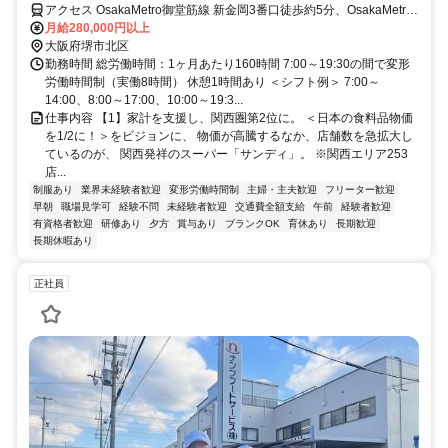
トする価格で、圧倒的な支持を獲得！ 流通業界にイノベーションを起
アクセス OsakaMetro御堂筋線 新金岡3番口徒歩約5分、OsakaMetro
こす一員に。＜社員へは手厚い投資を継続＞主任職の【年収730万円】
御堂筋線 なかもず2番口徒歩約17分、南海高野線 中百舌鳥北出口徒
月給280,000円以上
は業界トップクラス。未経験者も28万円以上。【賞与5.43ヶ月】。海外
歩約19分 ※公共交通機関を利用した1時間半以内のエリア上記勤務地
大阪府堺市北区
研修や早期の昇進・昇格あり。営業は19:30までで、【残業ほぼなし】
以外での勤務の可能性あり。詳しくは面接にて。
勤務時間 総労働時間：1ヶ月あたり160時間 7:00～19:30の間で変形
と労働時間のダイエットも積極推進中！
労働時間制（実働8時間） 休憩1時間あり ＜シフト例＞ 7:00～
14:00、8:00～17:00、10:00～19:3...
仕事内容 【1】家計を支援し、関西圏第2位に。 ＜日本の食料品物価
を1/2に！＞をビジョンに、 物価が高騰するなか、店舗数を急拡大し
ているのが、 関西発祥のスーパー「サンディ」。 ※関西エリア253
店...
制服あり
業界未経験者歓迎
変形労働時間制
主婦・主夫歓迎
フリーター歓迎
早朝
職場見学可
経験不問
未経験者歓迎
交通費全額支給
午前
経験者歓迎
有資格者歓迎
研修あり
夕方
賞与あり
ブランクOK
育休あり
長期歓迎
長期休暇あり
正社員