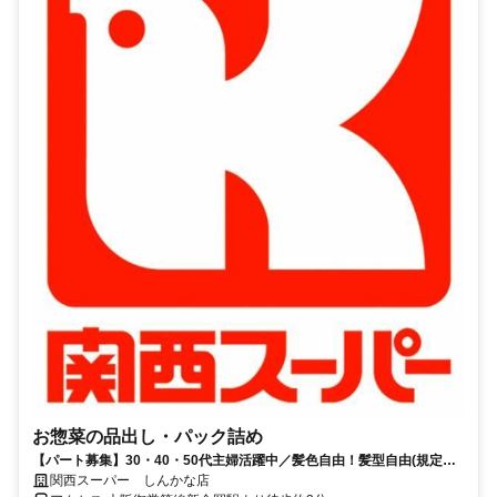
お惣菜の品出し・パック詰め
【パート募集】30・40・50代主婦活躍中／髪色自由！髪型自由(規定
有)、嬉しいお買い物特典あり♪
関西スーパー しんかな店