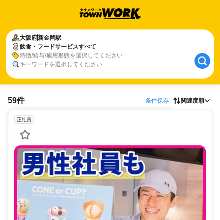
大阪府
新金岡駅
飲食・フードサービスすべて
特徴/給与/雇用形態を選択してください
キーワードを選択してください
59件
条件保存
関連度順
正社員