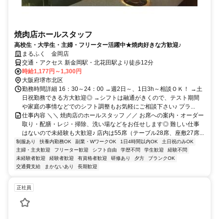
焼肉店ホールスタッフ
高校生・大学生・主婦・フリーター活躍中★焼肉好きな方歓迎♪
まるふく 金岡店
交通・アクセス 新金岡駅・北花田駅より徒歩12分
時給1,177円～1,300円
大阪府堺市北区
勤務時間詳細 16：30～24：00 →週2日～、1日3h～相談ＯＫ！ →土
日祝勤務できる方大歓迎◎ →シフトは融通がきくので、テスト期間
や家庭の事情などでのシフト調整もお気軽にご相談下さい♪ プラ...
仕事内容 ＼＼ 焼肉店のホールスタッフ ／／ お席への案内・オーダー
取り・配膳・レジ・掃除、洗い場などをお任せします◎ 難しい仕事
はないので未経験も大歓迎♪ 店内は55席（テーブル28席、座敷27席...
制服あり
扶養内勤務OK
副業・WワークOK
1日4時間以内OK
土日祝のみOK
主婦・主夫歓迎
フリーター歓迎
シフト自由
学歴不問
学生歓迎
経験不問
未経験者歓迎
経験者歓迎
有資格者歓迎
研修あり
夕方
ブランクOK
交通費支給
まかないあり
長期歓迎
正社員