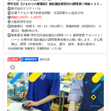
堺市北区【ひまわりの家蔵前】福祉施設厨房内の調理員◇時給１３５０
円～◇車・バイク通勤可
株式会社テスティパル
交通アクセス 地下鉄新金岡駅、北花田駅から徒歩12分
時給1,350円～1,400円
大阪府堺市北区
勤務曜日・時間 5：00～14：00の間で、実働8時間（休憩60分） ※
週3日～勤務OKの方。
募集要項 職種 堺市北区福祉施設の調理パート 雇用形態 アルバイト /
パート 仕事内容 福祉施設の調理業務全般をお願い致します。 主な業
務は、調理（40食程度）、仕込み、盛付、提供、食器や器具の...
社会保険完備
制服貸与
交通費支給
シフト制
契約社員