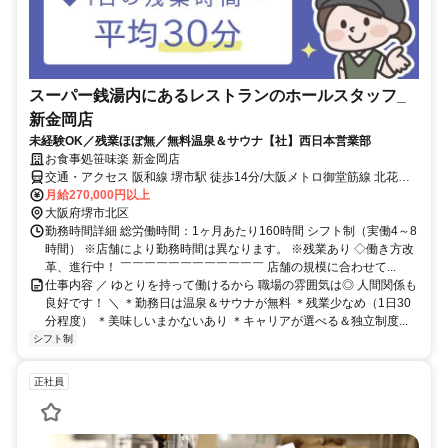
スーパー銭湯内にあるレストランのホールスタッフ_
新金岡店
未経験OK／残業ほぼ無／無料温泉＆サウナ【社】西日本営業部
お食事処笹味楽 新金岡店
交通・アクセス 阪和線 堺市駅 徒歩14分/大阪メトロ御堂筋線 北花田
駅 車4分/大阪メトロ御堂筋線 新金岡駅 車5分
月給270,000円以上
大阪府堺市北区
勤務時間詳細 総労働時間：1ヶ月あたり160時間 シフト制（実働4～8
時間） ※店舗により勤務時間は異なります。 ※残業あり ◇働き方改
革、進行中！ ￣￣￣￣￣￣￣￣￣￣￣￣ 店舗の規模に合わせて...
仕事内容 ／ ゆとりを持って働けるから 職場の雰囲気は◎ 人間関係も
良好です！ ＼ ＊勤務日は温泉＆サウナが無料 ＊残業少なめ（1日30
分程度） ＊美味しいまかないあり ＊キャリアが選べる＆独立制度...
シフト制
正社員