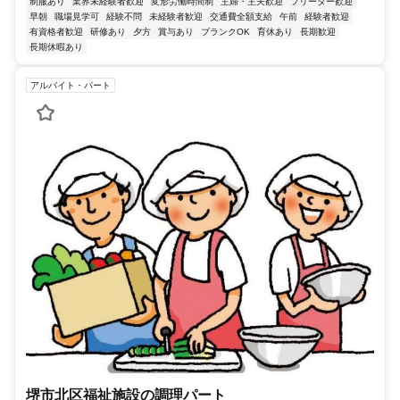
制服あり
業界未経験者歓迎
変形労働時間制
主婦・主夫歓迎
フリーター歓迎
早朝
職場見学可
経験不問
未経験者歓迎
交通費全額支給
午前
経験者歓迎
有資格者歓迎
研修あり
夕方
賞与あり
ブランクOK
育休あり
長期歓迎
長期休暇あり
アルバイト・パート
堺市北区福祉施設の調理パート