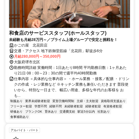
和食店のサービススタッフ(ホールスタッフ)
未経験も月給28万円～／プライム上場グループで安定と挑戦を！
かごの屋 北花田店
交通・アクセス 地下鉄御堂筋線「北花田」駅徒歩6分
月給280,000円～350,000円
大阪府堺市北区
勤務時間詳細 実働時間：1日あたり8時間 平均勤務日数：1ヶ月あた
り21日 08：00～23：30の間で週平均40時間勤務
仕事内容 ＜具体的な仕事内容＞ ・ホール業務 ・接客／配膳 ・ドリン
クの作成 ・レジ業務など ※キッチン業務も兼任いただきます 普段使
いから、特別な一日まで、 幅広い用途、多様な年代のお客様を お
も...
制服あり
業界未経験者歓迎
変形労働時間制
主婦・主夫歓迎
資格取得支援あり
フリーター歓迎
学歴不問
経験不問
未経験者歓迎
経験者歓迎
有資格者歓迎
研修あり
ブランクOK
育休あり
交通費支給
駅近5分以内
社割あり
食事補助あり
アルバイト・パート