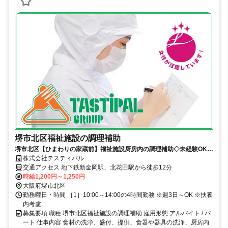
堺市北区福祉施設の調理補助
堺市北区【ひまわりの家蔵前】福祉施設厨房内の調理補助◇未経験OK◇
車・バイク通勤可
株式会社テスティパル
交通アクセス 地下鉄新金岡駅、北花田駅から徒歩12分
時給1,200円～1,250円
大阪府堺市北区
勤務曜日・時間 ［1］10:00～14:00の4時間勤務 ※週3日～OK ※扶養
内考慮
募集要項 職種 堺市北区福祉施設の調理補助 雇用形態 アルバイト / パ
ート 仕事内容 食材の洗浄、盛付、提供、食器や器具の洗浄、厨房内