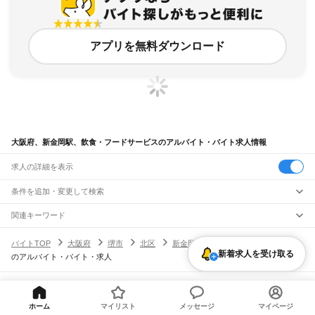
アプリを無料ダウンロード
大阪府、新金岡駅、飲食・フードサービスのアルバイト・バイト求人情報
求人の詳細を表示
条件を追加・変更して検索
市区町村を追加・変更
関連キーワード
完全在宅ワーク 全国
シール貼り 在宅
現在地周辺
ガチャガチャ
犬カフェ
大阪府
駅を追加・変更
バイトTOP
大阪府
堺市
北区
新金岡駅
飲食・フードサービス
大阪府
すべて
新着求人を受け取る
のアルバイト・バイト・求人
大阪市
すべて
職種を追加・変更
JR京都線
都島区
福島区
此花区
西区
港区
大正区
天王寺区
浪速区
西淀川区
東淀川区
東成区
島本駅
高槻駅
摂津富田駅
JR総持寺駅
茨木駅
千里丘駅
岸辺駅
吹田駅
東淀川駅
飲食・フードサービス
生野区
旭区
城東区
阿倍野区
住吉区
東住吉区
西成区
淀川区
鶴見区
住之江区
特徴を追加・変更
新大阪駅
大阪駅
飲食・フードサービス
平野区
北区
中央区
すべて
ヘルプ・お問い合わせ
サイトマップ
利用規約・プライバシーポリシー
ホールスタッフ
キッチンスタッフ
皿洗い・洗い場
精肉・鮮魚加工
給食調理
人気
[企業]求人広告の掲載相談
ホーム
マイリスト
メッセージ
マイページ
JR神戸線(大阪～神戸)
堺市
すべて
雇用形態を追加・変更