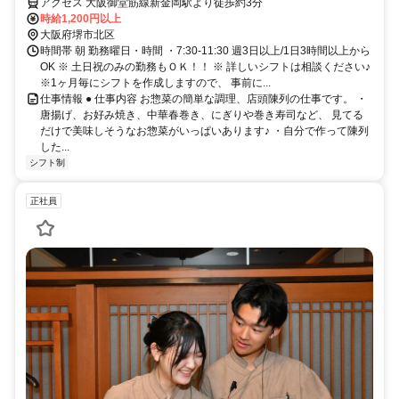
アクセス 大阪御堂筋線新金岡駅より徒歩約3分
時給1,200円以上
大阪府堺市北区
時間帯 朝 勤務曜日・時間 ・7:30-11:30 週3日以上/1日3時間以上から
OK ※ 土日祝のみの勤務もＯＫ！！ ※ 詳しいシフトは相談ください♪
※1ヶ月毎にシフトを作成しますので、 事前に...
仕事情報 ● 仕事内容 お惣菜の簡単な調理、店頭陳列の仕事です。 ・
唐揚げ、お好み焼き、中華春巻き、にぎりや巻き寿司など、 見てる
だけで美味しそうなお惣菜がいっぱいあります♪ ・自分で作って陳列
した...
シフト制
正社員