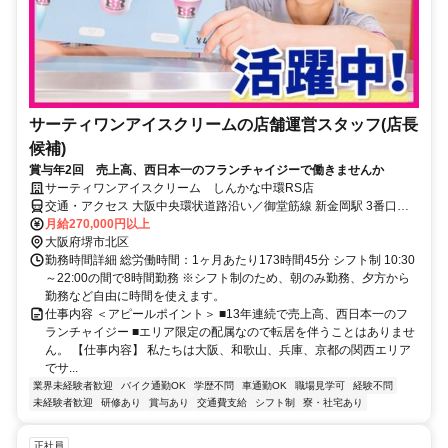
サーティワンアイスクリームの店舗運営スタッフ(店長
候補)
賞与年2回 売上高、西日本一のフランチャイジーで働きませんか
サーティワンアイスクリーム しんかな中環RS店
交通・アクセス 大阪中央環状道路沿い／御堂筋線 新金岡駅 3番口か
ら521m
月給270,000円以上
大阪府堺市北区
勤務時間詳細 総労働時間：1ヶ月あたり173時間45分 シフト制 10:30
～22:00の間で8時間勤務 ※シフト制のため、朝のみ勤務、夕方から
勤務など自由に時間を使えます。
仕事内容 ＜アピールポイント＞ ■13年連続で売上高、西日本一のフ
ランチャイジー ■エリア限定の配属なので転居を伴うことはありませ
ん。 【仕事内容】 私たちは大阪、和歌山、兵庫、京都の関西エリア
でサ...
業界未経験者歓迎
バイク通勤OK
学歴不問
車通勤OK
職場見学可
経験不問
未経験者歓迎
研修あり
賞与あり
交通費支給
シフト制
寮・社宅あり
正社員