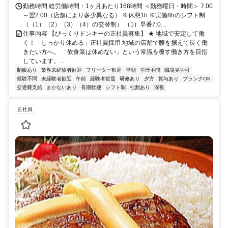
勤務時間 総労働時間：1ヶ月あたり168時間 ＜勤務曜日・時間＞ 7:00
～翌2:00（店舗により多少異なる） ※休憩1h ※実働8hのシフト制
（（1）（2）（3）（4）の交替制） （1）早番7:0...
仕事内容 【びっくりドンキーの正社員募集】 ★ 地域で安定して働
く！「しっかり休める」正社員採用 地域の店舗で腰を据えて長く働
きたい方へ。 「飲食業は休めない」という常識を覆す働き方を目指
しています。...
制服あり
業界未経験者歓迎
フリーター歓迎
早朝
学歴不問
職場見学可
経験不問
未経験者歓迎
午前
経験者歓迎
研修あり
夕方
賞与あり
ブランクOK
交通費支給
まかないあり
長期歓迎
シフト制
社割あり
深夜
正社員