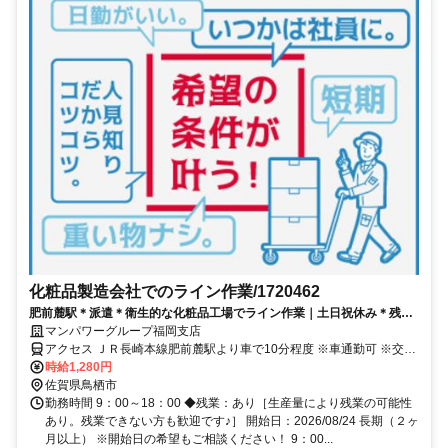
化粧品製造会社でのライン作業/1720462
肥前麓駅＊派遣＊衛生的な化粧品工場でライン作業｜土日祝休み＊残業
ナシ相談可能／開始日：2026/08/24
マンパワーグループ福岡支店
アクセス ＪＲ長崎本線肥前麓駅より車で10分程度 ※車通勤可 ※交通
費支給（規定あり）
時給1,280円
佐賀県鳥栖市
勤務時間 9：00～18：00 ◆残業：あり［生産量により残業の可能性
あり。残業できない方も歓迎です♪］ 開始日：2026/08/24 長期（２ヶ
月以上） ※開始日の希望もご相談ください！ 9：00...