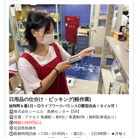
日用品の仕分け・ピッキング(軽作業)
短時間＆週1日～◎ライフワークバランス◎髪型自由！ネイル可！
株式会社シーエル 鳥栖センター【59】
交通・アクセス 鳥栖駅～車8分／車通勤OK（無料駐車場あり）
時給1,060円以上
佐賀県鳥栖市
勤務時間詳細 ＜7:00～22:00内＞ ・週1日～ ・1日3時間～ ★月毎イ