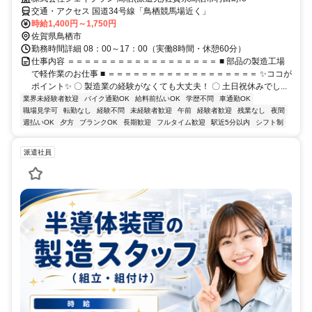
交通・アクセス 国道34号線「鳥栖競馬場近く」
時給1,400円～1,750円
佐賀県鳥栖市
勤務時間詳細 08：00～17：00（実働8時間・休憩60分）
仕事内容 ＝＝＝＝＝＝＝＝＝＝＝＝＝＝＝＝＝＝ ■ 部品の製造工場
で軽作業のお仕事 ■ ＝＝＝＝＝＝＝＝＝＝＝＝＝＝＝＝＝＝ ✨ココが
ポイント✨ 〇 製造業の経験がなくても大丈夫！ 〇 土日祝休みでし...
業界未経験者歓迎
バイク通勤OK
給料前払いOK
学歴不問
車通勤OK
職場見学可
転勤なし
経験不問
未経験者歓迎
午前
経験者歓迎
残業なし
夜間
週払いOK
夕方
ブランクOK
長期歓迎
フルタイム歓迎
駅近5分以内
シフト制
派遣社員