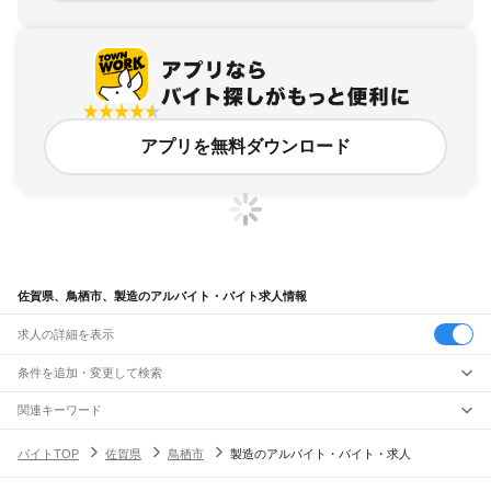
アプリを無料ダウンロード
佐賀県、鳥栖市、製造のアルバイト・バイト求人情報
求人の詳細を表示
条件を追加・変更して検索
市区町村を追加・変更
関連キーワード
完全在宅ワーク 全国
シール貼り 在宅
現在地周辺
ガチャガチャ
犬カフェ
佐賀県
駅を追加・変更
バイトTOP
佐賀県
鳥栖市
製造のアルバイト・バイト・求人
バイトTOP
製造
佐賀県 製造
鳥栖市 製造
佐賀県
すべて
佐賀市
唐津市
鳥栖市
多久市
伊万里市
武雄市
鹿島市
小城市
嬉野市
神埼市
神埼郡
職種を追加・変更
JR鹿児島本線(博多～八代)