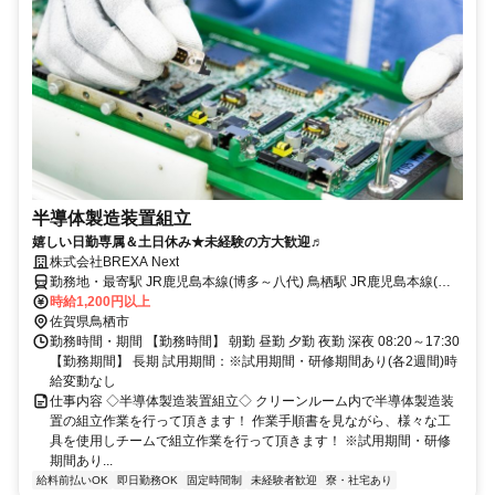
半導体製造装置組立
嬉しい日勤専属＆土日休み★未経験の方大歓迎♬
株式会社BREXA Next
勤務地・最寄駅 JR鹿児島本線(博多～八代) 鳥栖駅 JR鹿児島本線(博
多～八代)/鳥栖駅,徒歩20分 ※九州自動車道鳥栖ICから車で15分 ★工
時給1,200円以上
場敷地内に無料駐車場あり
佐賀県鳥栖市
勤務時間・期間 【勤務時間】 朝勤 昼勤 夕勤 夜勤 深夜 08:20～17:30
【勤務期間】 長期 試用期間：※試用期間・研修期間あり(各2週間)時
給変動なし
仕事内容 ◇半導体製造装置組立◇ クリーンルーム内で半導体製造装
置の組立作業を行って頂きます！ 作業手順書を見ながら、様々な工
具を使用しチームで組立作業を行って頂きます！ ※試用期間・研修
期間あり...
給料前払いOK
即日勤務OK
固定時間制
未経験者歓迎
寮・社宅あり