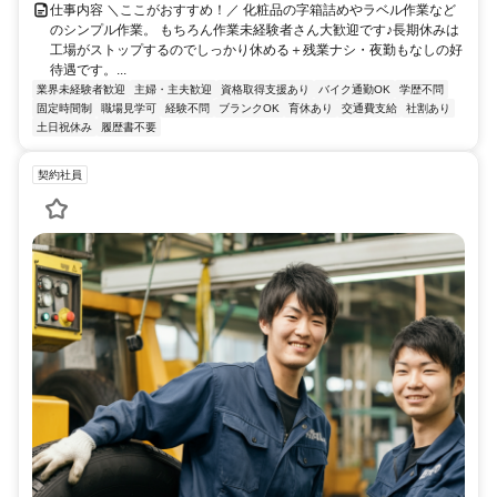
仕事内容 ＼ここがおすすめ！／ 化粧品の字箱詰めやラベル作業など
のシンプル作業。 もちろん作業未経験者さん大歓迎です♪長期休みは
工場がストップするのでしっかり休める＋残業ナシ・夜勤もなしの好
待遇です。...
業界未経験者歓迎
主婦・主夫歓迎
資格取得支援あり
バイク通勤OK
学歴不問
固定時間制
職場見学可
経験不問
ブランクOK
育休あり
交通費支給
社割あり
土日祝休み
履歴書不要
契約社員