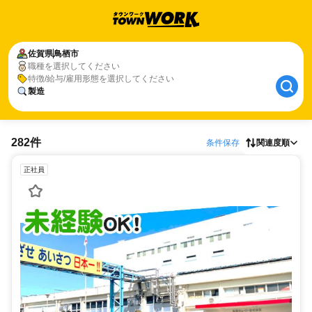
佐賀県
鳥栖市
職種を選択してください
特徴/給与/雇用形態を選択してください
製造
282件
条件保存
関連度順
正社員