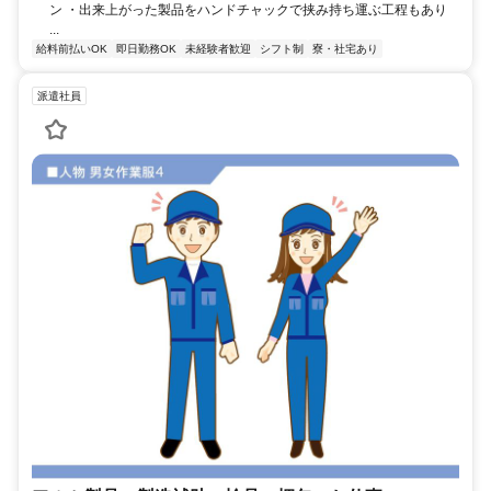
ン ・出来上がった製品をハンドチャックで挟み持ち運ぶ工程もあり
...
給料前払いOK
即日勤務OK
未経験者歓迎
シフト制
寮・社宅あり
派遣社員