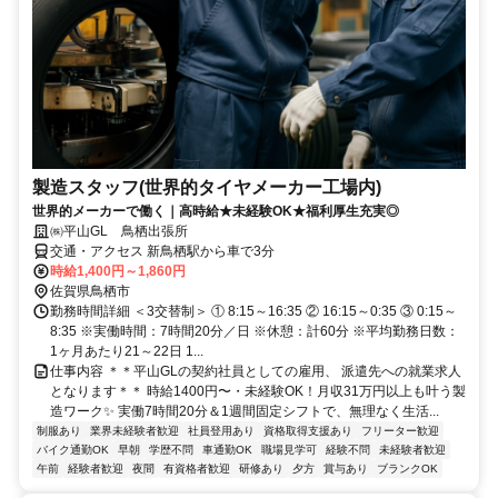
製造スタッフ(世界的タイヤメーカー工場内)
世界的メーカーで働く｜高時給★未経験OK★福利厚生充実◎
㈱平山GL 鳥栖出張所
交通・アクセス 新鳥栖駅から車で3分
時給1,400円～1,860円
佐賀県鳥栖市
勤務時間詳細 ＜3交替制＞ ① 8:15～16:35 ② 16:15～0:35 ③ 0:15～
8:35 ※実働時間：7時間20分／日 ※休憩：計60分 ※平均勤務日数：
1ヶ月あたり21～22日 1...
仕事内容 ＊＊平山GLの契約社員としての雇用、 派遣先への就業求人
となります＊＊ 時給1400円〜・未経験OK！月収31万円以上も叶う製
造ワーク✨ 実働7時間20分＆1週間固定シフトで、無理なく生活...
制服あり
業界未経験者歓迎
社員登用あり
資格取得支援あり
フリーター歓迎
バイク通勤OK
早朝
学歴不問
車通勤OK
職場見学可
経験不問
未経験者歓迎
午前
経験者歓迎
夜間
有資格者歓迎
研修あり
夕方
賞与あり
ブランクOK