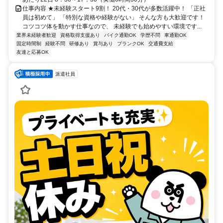
仕事内容 ★未経験スタート9割！ 20代・30代が多数活躍中！ 「正社
員は初めて」 「特別な資格や経験がない」 そんな方も大歓迎です！
コツコツ体を動かす仕事なので、 未経験でも始めやすい環境です...
業界未経験者歓迎
資格取得支援あり
バイク通勤OK
学歴不問
車通勤OK
固定時間制
経験不問
研修あり
賞与あり
ブランクOK
交通費支給
友達と応募OK
派遣社員