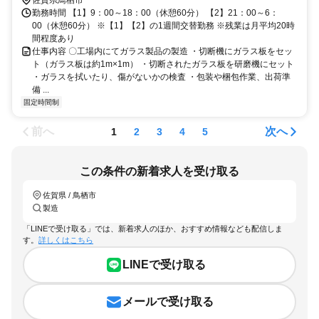
佐賀県鳥栖市
勤務時間 【1】9：00～18：00（休憩60分） 【2】21：00～6：
00（休憩60分） ※【1】【2】の1週間交替勤務 ※残業は月平均20時
間程度あり
仕事内容 〇工場内にてガラス製品の製造 ・切断機にガラス板をセッ
ト（ガラス板は約1m×1m） ・切断されたガラス板を研磨機にセット
・ガラスを拭いたり、傷がないかの検査 ・包装や梱包作業、出荷準
備 ...
固定時間制
前へ
次へ
1
2
3
4
5
この条件の新着求人を受け取る
佐賀県 / 鳥栖市
製造
「LINEで受け取る」では、新着求人のほか、おすすめ情報なども配信しま
す。
詳しくはこちら
LINEで受け取る
メールで受け取る