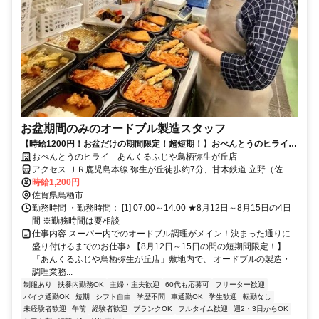
お盆期間のみのオードブル製造スタッフ
【時給1200円！お盆だけの期間限定！超短期！】おべんとうのヒライで
オードブルの調理業務を大募集！！
おべんとうのヒライ あんくるふじや鳥栖弥生が丘店
アクセス ＪＲ鹿児島本線 弥生が丘徒歩約7分、甘木鉄道 立野（佐賀
県）徒歩約27分、ＪＲ鹿児島本線 基山西口徒歩約29分
時給1,200円
佐賀県鳥栖市
勤務時間 ・勤務時間： [1] 07:00～14:00 ★8月12日～8月15日の4日
間 ※勤務時間は要相談
仕事内容 スーパー内でのオードブル調理がメイン！決まった通りに
盛り付けるまでのお仕事♪ 【8月12日～15日の間の短期間限定！】
「あんくるふじや鳥栖弥生が丘店」敷地内で、 オードブルの製造・
調理業務...
制服あり
扶養内勤務OK
主婦・主夫歓迎
60代も応募可
フリーター歓迎
バイク通勤OK
短期
シフト自由
学歴不問
車通勤OK
学生歓迎
転勤なし
未経験者歓迎
午前
経験者歓迎
ブランクOK
フルタイム歓迎
週2・3日からOK