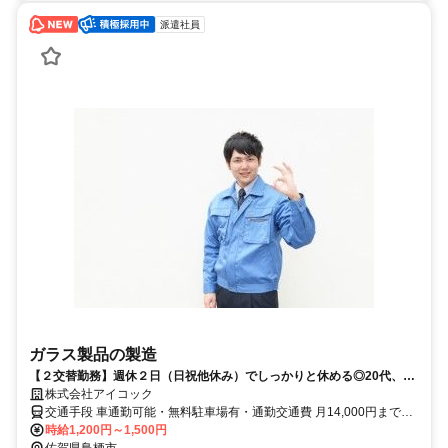
派遣社員
ガラス製品の製造
【２交替勤務】週休２日（日祝他休み）でしっかりと休める◎20代、30
代、40代活躍中！無料駐車場完備で通勤もラクラク！
株式会社アイコック
交通手段 車通勤可能・無料駐車場有・通勤交通費 月14,000円まで実
時給1,200円～1,500円
費支給 【最寄り駅】 ・ＪＲ鹿児島本線「田代駅」