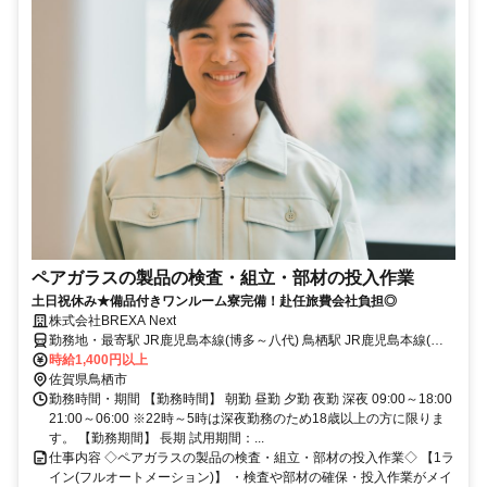
ペアガラスの製品の検査・組立・部材の投入作業
土日祝休み★備品付きワンルーム寮完備！赴任旅費会社負担◎
株式会社BREXA Next
勤務地・最寄駅 JR鹿児島本線(博多～八代) 鳥栖駅 JR鹿児島本線(博
多～八代)/鳥栖駅,車,10分 ★工場敷地外に無料駐車場あり
時給1,400円以上
佐賀県鳥栖市
勤務時間・期間 【勤務時間】 朝勤 昼勤 夕勤 夜勤 深夜 09:00～18:00
21:00～06:00 ※22時～5時は深夜勤務のため18歳以上の方に限りま
す。 【勤務期間】 長期 試用期間：...
仕事内容 ◇ペアガラスの製品の検査・組立・部材の投入作業◇ 【1ラ
イン(フルオートメーション)】 ・検査や部材の確保・投入作業がメイ