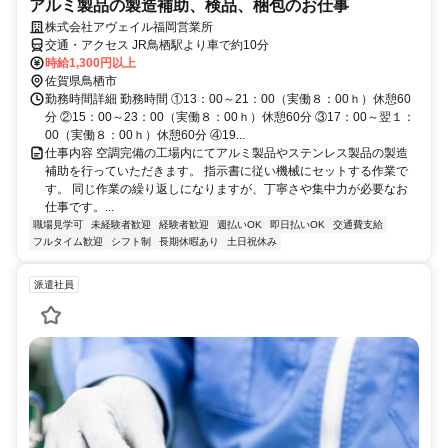
アルミ製品の製造補助、検品、梱包のお仕事
株式会社アヴェイル福岡営業所
交通・アクセス JR鳥栖駅より車で約10分
時給1,300円以上
佐賀県鳥栖市
勤務時間詳細 勤務時間 ①13：00～21：00（実働８：00ｈ）休憩60
分 ②15：00～23：00（実働８：00ｈ）休憩60分 ③17：00～翌１：
00（実働８：00ｈ）休憩60分 ④19...
仕事内容 空調完備の工場内にてアルミ製品やステンレス製品の製造
補助を行っていただきます。 指示書に従い機械にセットする作業で
す。 同じ作業の繰り返しになりますが、丁寧さや集中力が必要なお
仕事です。...
職場見学可
未経験者歓迎
経験者歓迎
週払いOK
即日払いOK
交通費支給
フルタイム歓迎
シフト制
長期休暇あり
土日祝休み
派遣社員