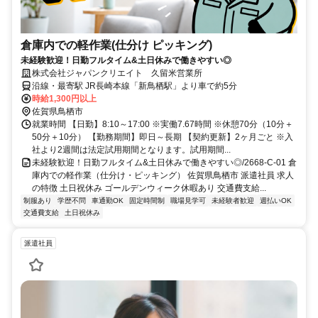
倉庫内での軽作業(仕分け ピッキング)
未経験歓迎！日勤フルタイム&土日休みで働きやすい◎
株式会社ジャパンクリエイト 久留米営業所
沿線・最寄駅 JR長崎本線「新鳥栖駅」より車で約5分
時給1,300円以上
佐賀県鳥栖市
就業時間 【日勤】8:10～17:00 ※実働7.67時間 ※休憩70分（10分＋
50分＋10分） 【勤務期間】即日～長期 【契約更新】2ヶ月ごと ※入
社より2週間は法定試用期間となります。試用期間...
未経験歓迎！日勤フルタイム&土日休みで働きやすい◎/2668-C-01 倉
庫内での軽作業（仕分け・ピッキング） 佐賀県鳥栖市 派遣社員 求人
の特徴 土日祝休み ゴールデンウィーク休暇あり 交通費支給...
制服あり
学歴不問
車通勤OK
固定時間制
職場見学可
未経験者歓迎
週払いOK
交通費支給
土日祝休み
派遣社員