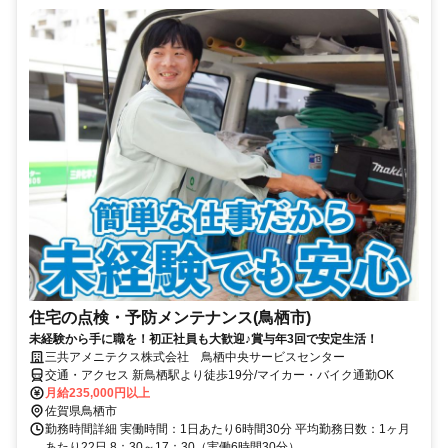
住宅の点検・予防メンテナンス(鳥栖市)
未経験から手に職を！初正社員も大歓迎♪賞与年3回で安定生活！
三共アメニテクス株式会社 鳥栖中央サービスセンター
交通・アクセス 新鳥栖駅より徒歩19分/マイカー・バイク通勤OK
月給235,000円以上
佐賀県鳥栖市
勤務時間詳細 実働時間：1日あたり6時間30分 平均勤務日数：1ヶ月
あたり22日 8：30～17：30（実働6時間30分）