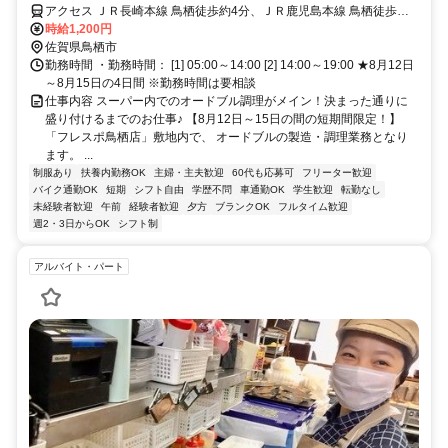
アクセス ＪＲ長崎本線 鳥栖徒歩約4分、ＪＲ鹿児島本線 鳥栖徒歩約4
分、ＪＲ鹿児島本線 田代徒歩約16分
時給1,200円
佐賀県鳥栖市
勤務時間 ・勤務時間： [1] 05:00～14:00 [2] 14:00～19:00 ★8月12日
～8月15日の4日間 ※勤務時間は要相談
仕事内容 スーパー内でのオードブル調理がメイン！決まった通りに
盛り付けるまでのお仕事♪ 【8月12日～15日の間の短期間限定！】
「フレスポ鳥栖店」敷地内で、 オードブルの製造・調理業務となり
ます。 ...
制服あり
扶養内勤務OK
主婦・主夫歓迎
60代も応募可
フリーター歓迎
バイク通勤OK
短期
シフト自由
学歴不問
車通勤OK
学生歓迎
転勤なし
未経験者歓迎
午前
経験者歓迎
夕方
ブランクOK
フルタイム歓迎
週2・3日からOK
シフト制
アルバイト・パート