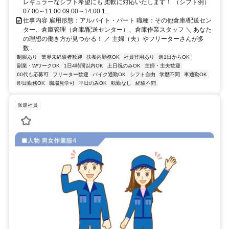
レギュラーなシフト希望にも 柔軟に対応いたします！ （シフト例）
07:00～11:00 09:00～14:00 1...
仕事内容 雇用形態：アルバイト・パート 職種：その他倉庫/配送セン
ター、倉庫管理（倉庫/配送センター）、倉庫作業スタッフ ＼ あなた
の理想の働き方が見つかる！ ／ 主婦（夫）やフリーターさんが多
数...
制服あり
業界未経験者歓迎
扶養内勤務OK
社員登用あり
週1日からOK
副業・WワークOK
1日4時間以内OK
土日祝のみOK
主婦・主夫歓迎
60代も応募可
フリーター歓迎
バイク通勤OK
シフト自由
学歴不問
車通勤OK
即日勤務OK
職場見学可
平日のみOK
転勤なし
経験不問
派遣社員