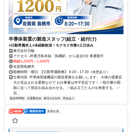
半導体装置の製造スタッフ(組立・組付け)
⭐日勤専属求人⭐未経験歓迎！モクモク作業⭐土日休み
株式会社日輪
アクセス: JR鹿児島本線「鳥栖駅」から徒歩5分 車通勤可
時給1,200円～1,500円
佐賀県鳥栖市
勤務時間・曜日: 【日勤専属勤務】 8:20～17:30（休憩あり）
仕事内容: 半導体関連機器の製造業務をお願いします。 今後の需要拡
大が見込まれる業務なので お仕事量は年中安定です！ ✅指示書や図
面に従って部品を組み合わせる。 ✅組み立てたものを検査する。 ✅
完...
固定時間制
交通費支給
駅近5分以内
昇給あり
派遣社員