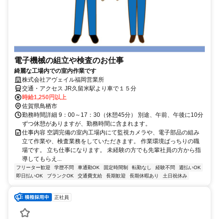
電子機械の組立や検査のお仕事
綺麗な工場内での室内作業です
株式会社アヴェイル福岡営業所
交通・アクセス JR久留米駅より車で１５分
時給1,250円以上
佐賀県鳥栖市
勤務時間詳細 9：00～17：30（休憩45分） 別途、午前、午後に10分
ずつ休憩がありますが、勤務時間に含まれます。
仕事内容 空調完備の室内工場内にて監視カメラや、電子部品の組み
立て作業や、検査業務をしていただきます。 作業環境ばっちりの職
場です。 立ち仕事になります。 未経験の方でも先輩社員の方から指
導してもらえ...
フリーター歓迎
学歴不問
車通勤OK
固定時間制
転勤なし
経験不問
週払いOK
即日払いOK
ブランクOK
交通費支給
長期歓迎
長期休暇あり
土日祝休み
正社員