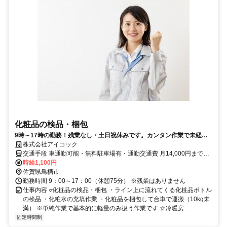
化粧品の検品・梱包
9時～17時の勤務！残業なし・土日祝休みです。カンタン作業で未経験
の方でも安心♪
株式会社アイコック
交通手段 車通勤可能・無料駐車場有・通勤交通費 月14,000円まで実
費支給 【最寄り駅】 ・ＪＲ長崎本線「鳥栖駅」 ・ＪＲ鹿児島本線
時給1,100円
「鳥栖駅」
佐賀県鳥栖市
勤務時間 9：00～17：00（休憩75分） ※残業はありません
仕事内容 ○化粧品の検品・梱包 ・ライン上に流れてくる化粧品ボトル
の検品 ・化粧水の充填作業 ・化粧品を梱包して台車で運搬（10kg未
満） ※単純作業で基本的に軽量のみ扱う作業です ☆冷暖房...
固定時間制