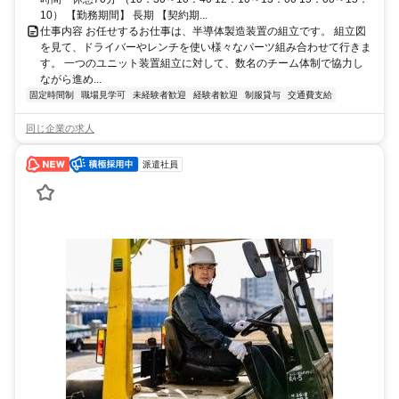
10） 【勤務期間】 長期 【契約期...
仕事内容 お任せするお仕事は、半導体製造装置の組立です。 組立図
を見て、ドライバーやレンチを使い様々なパーツ組み合わせて行きま
す。 一つのユニット装置組立に対して、数名のチーム体制で協力し
ながら進め...
固定時間制
職場見学可
未経験者歓迎
経験者歓迎
制服貸与
交通費支給
同じ企業の求人
派遣社員