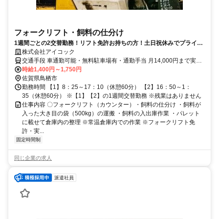
フォークリフト・飼料の仕分け
1週間ごとの2交替勤務！リフト免許お持ちの方！土日祝休みでプライベ
ートと両立できるお仕事◎
株式会社アイコック
交通手段 車通勤可能・無料駐車場有・通勤手当 月14,000円まで実費
支給 【最寄り駅】 ・ＪＲ鹿児島本線「弥生が丘駅」
時給1,400円～1,750円
佐賀県鳥栖市
勤務時間 【1】8：25～17：10（休憩60分） 【2】16：50～1：
35（休憩60分） ※【1】【2】の1週間交替勤務 ※残業はありません
仕事内容 〇フォークリフト（カウンター）・飼料の仕分け ・飼料が
入った大き目の袋（500kg）の運搬 ・飼料の入出庫作業 ・パレット
に載せて倉庫内の整理 ※常温倉庫内での作業 ※フォークリフト免
許・実...
固定時間制
同じ企業の求人
派遣社員