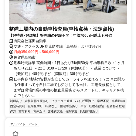
整備工場内の自動車検査員(車検点検・法定点検)
【好待遇×好環境】管理職の経験不問！年収700万円以上も可◎
有限会社窪田自動車
交通・アクセス JR鹿児島本線「鳥栖駅」より徒歩7分
月給350,000円～500,000円
佐賀県鳥栖市
勤務時間詳細 実働時間：1日あたり7時間50分 平均勤務日数：1ヶ月
あたり21日 〜 22日 8:30～17:20（休憩60分） ＜残業について＞
［繫忙期］40時間ほど ［閑散期］30時間ほど ...
仕事内容 地域の皆様が安心してカーライフを送れるように 車に関わ
る仕事すべてを自社工場でお受けしてる当社。 工場長候補として、
まずは現場作業の車検の検査員業務 からスタートし、キャリアを積
んでもらい...
制服あり
資格取得支援あり
フリーター歓迎
バイク通勤OK
学歴不問
車通勤OK
固定時間制
職場見学可
転勤なし
住宅手当あり
午前
経験者歓迎
有資格者歓迎
夕方
賞与あり
育休あり
交通費支給
長期歓迎
長期休暇あり
アルバイト・パート