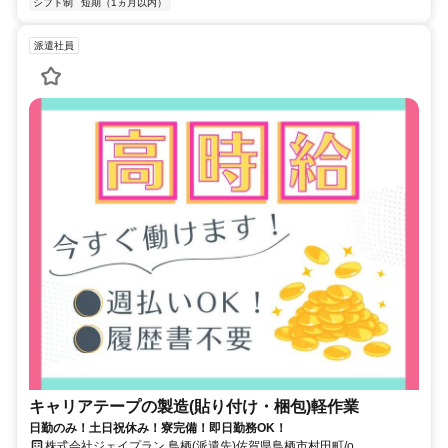
シフト制
短期（1ヵ月以内）
派遣社員
キャリアテープの製造(貼り付け・梱包)軽作業
日勤のみ！土日祝休み！寮完備！即日勤務OK！
株式会社ジェイプラン 鳥栖(派遣先)佐賀県鳥栖市村田町/o