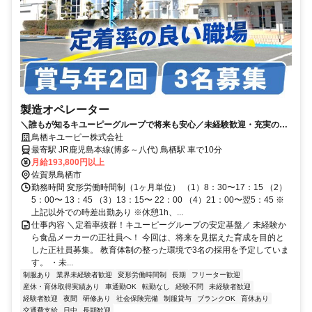
製造オペレーター
＼誰もが知るキユーピーグループで将来も安心／未経験歓迎・充実の教
育体制・福利厚生・土日祝休み
鳥栖キユーピー株式会社
最寄駅 JR鹿児島本線(博多～八代) 鳥栖駅 車で10分
月給193,800円以上
佐賀県鳥栖市
勤務時間 変形労働時間制（1ヶ月単位） （1）8：30〜17：15 （2）
5：00〜 13：45 （3）13：15〜 22：00 （4）21：00〜翌5：45 ※
上記以外での時差出勤あり ※休憩1h、...
仕事内容 ＼定着率抜群！キユーピーグループの安定基盤／ 未経験か
ら食品メーカーの正社員へ！ 今回は、将来を見据えた育成を目的と
した正社員募集。 教育体制の整った環境で3名の採用を予定していま
す。 ・未...
制服あり
業界未経験者歓迎
変形労働時間制
長期
フリーター歓迎
産休・育休取得実績あり
車通勤OK
転勤なし
経験不問
未経験者歓迎
経験者歓迎
夜間
研修あり
社会保険完備
制服貸与
ブランクOK
育休あり
交通費支給
日中
長期歓迎