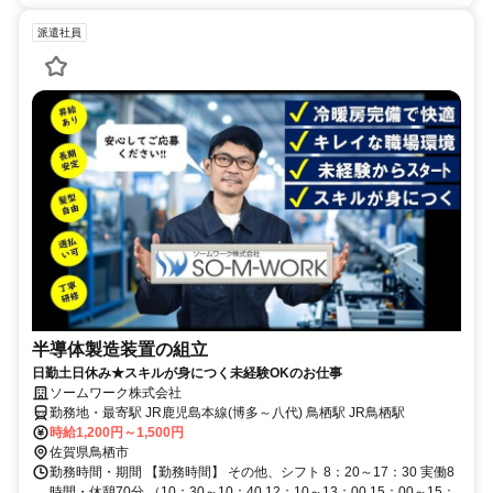
派遣社員
半導体製造装置の組立
日勤土日休み★スキルが身につく未経験OKのお仕事
ソームワーク株式会社
勤務地・最寄駅 JR鹿児島本線(博多～八代) 鳥栖駅 JR鳥栖駅
時給1,200円～1,500円
佐賀県鳥栖市
勤務時間・期間 【勤務時間】 その他、シフト 8：20～17：30 実働8
時間・休憩70分 （10：30～10：40 12：10～13：00 15：00～15：