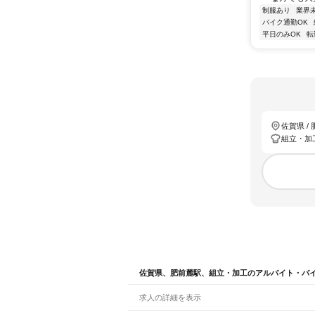
制服あり
業界
バイク通勤OK
平日のみOK
転
佐賀県 /
組立・加
佐賀県、肥前麓駅、組立・加工のアルバイト・バ
求人の詳細を表示