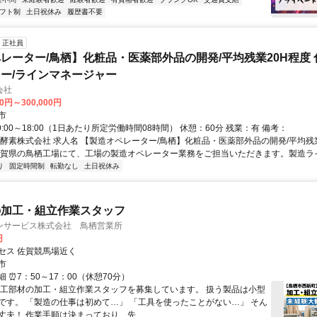
フト制
土日祝休み
履歴書不要
正社員
レーター/鳥栖】化粧品・医薬部外品の開発/平均残業20H程度
ー/ラインマネージャー
会社
00円～300,000円
市
9:00～18:00（1日あたり所定労働時間08時間） 休憩：60分 残業：有 備考：
西酵素株式会社 求人名 【製造オペレーター/鳥栖】化粧品・医薬部外品の開発/平均残業
佐賀県の鳥栖工場にて、工場の製造オペレーター業務をご担当いただきます。製造ライ.
り
固定時間制
転勤なし
土日祝休み
の加工・組立作業スタッフ
ンサービス株式会社 鳥栖営業所
円
セス 佐賀競馬場近く
市
 ⏰7：50～17：00（休憩70分）
木工部材の加工・組立作業スタッフを募集しています。 扱う製品は小型
です。 「製造の仕事は初めて…」 「工具を使ったことがない…」 そん
丈夫！ 作業手順は決まっており、先...