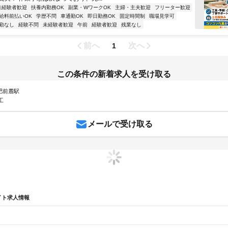
未経験者歓迎
扶養内勤務OK
副業・WワークOK
主婦・主夫歓迎
フリーター歓迎
給料前払いOK
学歴不問
車通勤OK
即日勤務OK
固定時間制
職場見学可
勤なし
経験不問
未経験者歓迎
午前
経験者歓迎
残業なし
前へ
次へ
1
この条件の新着求人を受け取る
 肥前麓駅
工
メールで受け取る
イト求人情報