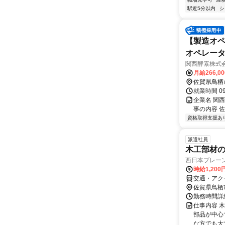
駅近5分以内
シ
【製造オペ
オペレータ
関西酵素株式
月給266,0
佐賀県鳥栖
就業時間 0
企業名 関
事の内容 
資格取得支援あ
派遣社員
木工部材
西日本ブレー
時給1,200
交通・アク
佐賀県鳥栖
勤務時間詳細
仕事内容 
部品が中心
な方でも大