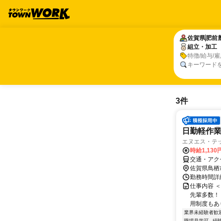
佐賀県
佐賀県
肥前
肥前
組立・加工
組立・加工
特徴/給与/
キーワード
3件
日勤軽作業
エヌエス・テ
時給1,130
交通・アク
佐賀県鳥栖
勤務時間詳細
仕事内容 
先輩多数！
用制度もあり
業界未経験者歓
職場見学可
経