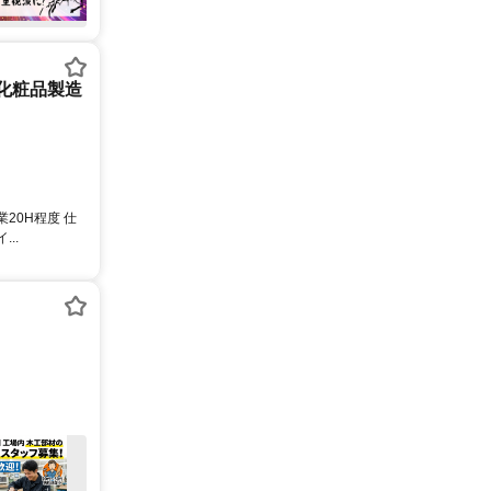
 化粧品製造
20H程度 仕
..