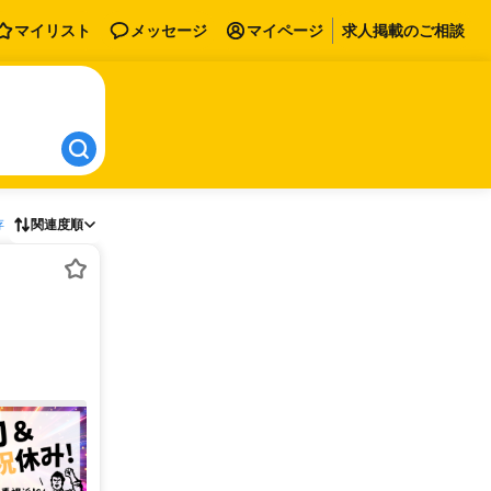
マイリスト
メッセージ
マイページ
求人掲載のご相談
存
関連度順