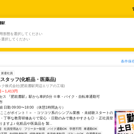
麓駅
麓駅
雇用形態を選択してください
を選択してください
条件保
派遣社員
スタッフ(化粧品・医薬品)
ック株式会社(肥前麓駅周辺エリアの工場)
円～1,413円
セス 『肥前麓駅』駅から車約5分 ※車・バイク・自転車通勤可
市
 日勤 09:00〜18:00 （休憩1時間あり）
＜ここがポイント！＞ ・コツコツ系のシンプル業務 ・未経験スタートの
 ・丁寧な教育研修ありで安心 ・日勤のみで働きやすさも◎ ・正社員登
ますよ♪ 化粧品や医薬品を 製...
迎
社員登用あり
フリーター歓迎
バイク通勤OK
学歴不問
車通勤OK
験不問
未経験者歓迎
経験者歓迎
有資格者歓迎
ブランクOK
交通費支給