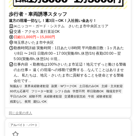
歩行者・車両誘導スタッフ
遠方の現場一切なし！週3日～OK！入社祝い金あり！
㈱ニッコー・ガード・システム さいたま市中央区エリア
交通・アクセス 直行直近OK
日給11,000円～15,000円
埼玉県さいたま市中央区
勤務時間詳細 実働時間：1日あたり8時間 平均勤務日数：1ヶ月あた
り8日 〜 24日 日勤/8:00～17:00(実働/8h､休憩/1h) 夜勤/20:00～翌
5:00(実働/8h､休憩1h) ※現...
仕事内容 ＜勤務地は100%さいたま市近辺！地元でずっと働ける警備
のお仕事＞ 遠くの現場への移動で疲弊する…なんてことはありませ
ん。 私たちは、地元・さいたま市に貢献することを使命とする警備
会社です...
制服あり
業界未経験者歓迎
副業・WワークOK
土日祝のみOK
主婦・主夫歓迎
60代も応募可
フリーター歓迎
シフト自由
学歴不問
即日勤務OK
職場見学可
平日のみOK
経験不問
未経験者歓迎
交通費全額支給
午前
経験者歓迎
残業なし
夜間
週払いOK
同じ企業の求人
アルバイト・パート