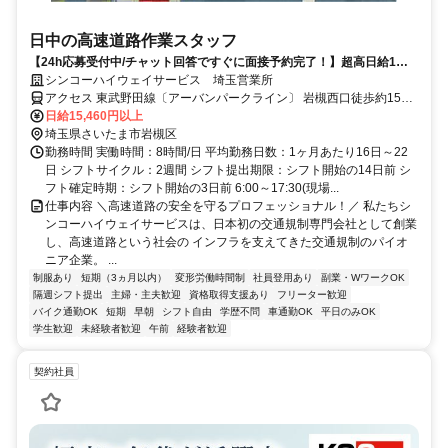
日中の高速道路作業スタッフ
【24h応募受付中/チャット回答ですぐに面接予約完了！】超高日給1万
5460円!!200勤務まで勤務ごとに報奨金800円プラス支給！週2日休みの
シンコーハイウェイサービス 埼玉営業所
ペースで働いても月収34万120円も稼げる！手当も充実！週払いOK
アクセス 東武野田線〔アーバンパークライン〕 岩槻西口徒歩約15
分、東武野田線〔アーバンパークライン〕 七里北口徒歩約40分、東
日給15,460円以上
武野田線〔アーバンパークライン〕 東岩槻北口徒歩約43分 【車・バ
埼玉県さいたま市岩槻区
イク通勤OK（無料駐車場完備！）】＼面接時も車・バイクで来社
勤務時間 実働時間：8時間/日 平均勤務日数：1ヶ月あたり16日～22
OK♪／
日 シフトサイクル：2週間 シフト提出期限：シフト開始の14日前 シ
フト確定時期：シフト開始の3日前 6:00～17:30(現場...
仕事内容 ＼高速道路の安全を守るプロフェッショナル！／ 私たちシ
ンコーハイウェイサービスは、日本初の交通規制専門会社として創業
し、高速道路という社会の インフラを支えてきた交通規制のパイオ
ニア企業。 ...
制服あり
短期（3ヵ月以内）
変形労働時間制
社員登用あり
副業・WワークOK
隔週シフト提出
主婦・主夫歓迎
資格取得支援あり
フリーター歓迎
バイク通勤OK
短期
早朝
シフト自由
学歴不問
車通勤OK
平日のみOK
学生歓迎
未経験者歓迎
午前
経験者歓迎
契約社員