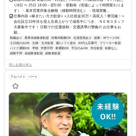
り8日 〜 25日 18:00～翌5:00 ・変動有（現場によって時間変わりま
す） ・基本営業所集合解散（移動時間含む） ・現場実働...
仕事内容 ⭐稼ぎたい方大歓迎⭐ ⭐入社祝金30万！高収入！寮完備！⭐
会社設立10年目を迎え右肩上がりで成長中につき、 ＮＥＷスタッフ
大募集中です！ 日勤での交通規制・交通誘導の警備の お仕事をお
願...
制服あり
業界未経験者歓迎
扶養内勤務OK
社員登用あり
副業・WワークOK
土日祝のみOK
主婦・主夫歓迎
週1シフト提出
60代も応募可
フリーター歓迎
バイク通勤OK
早朝
学歴不問
車通勤OK
平日のみOK
学生歓迎
転勤なし
経験不問
未経験者歓迎
経験者歓迎
同じ企業の求人
アルバイト・パート