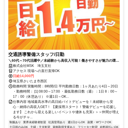
交通誘導警備スタッフ/日勤
＼60代～70代活躍中／未経験から高収入可能！働きやすさが魅力の環境
で警備員デビューをしませんか！【月収28万円可能！日払いもOK！】
株式会社MSK 埼玉支社
勤務3日前迄シフト申請が可能です！週1日～・短期もOK！あなたのラ
アクセス 現場への直行直帰OK
イフスタイルに合わせてお仕事しませんか！未経験者大歓迎！年代幅広
日給14,000円
く活躍しています。
埼玉県さいたま市西区
勤務時間 実働時間：8時間/日 平均勤務日数：1ヶ月あたり4日～20日
・勤務時間： [1] 08:00～17:00 ・最低勤務日数（週）：1日 8：00～
17：00（休憩あり） ※週1日～OK...
仕事内容 地域最高水準の高日給バイトデビューを！未経験から安
心・納得の高収入GET！ 【夏採用スタート！警備デビューを応援し
ます】 これから迎える楽しいイベントや連休も充実♪ ＞＞仲間が増え
る今がチャ...
制服あり
業界未経験者歓迎
社員登用あり
週1日からOK
副業・WワークOK
土日祝のみOK
主婦・主夫歓迎
資格取得支援あり
フリーター歓迎
給料前払いOK