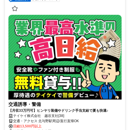
交通誘導・警備
【月収33万円可】ヒンヤリ装備やドリンク手当支給で夏も快適♪
テイケイ株式会社 越谷支社[38]
交通・アクセス 北与野駅周辺/直行直帰OK
日給13,500円以上