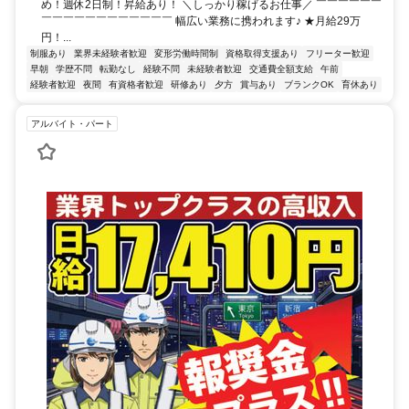
め！週休2日制！昇給あり！ ＼しっかり稼げるお仕事／ ￣￣￣￣￣￣
￣￣￣￣￣￣￣￣￣￣￣￣ 幅広い業務に携われます♪ ★月給29万
円！...
制服あり
業界未経験者歓迎
変形労働時間制
資格取得支援あり
フリーター歓迎
早朝
学歴不問
転勤なし
経験不問
未経験者歓迎
交通費全額支給
午前
経験者歓迎
夜間
有資格者歓迎
研修あり
夕方
賞与あり
ブランクOK
育休あり
アルバイト・パート