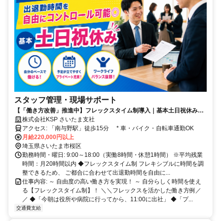
スタッフ管理・現場サポート
【「働き方改善」推進中】フレックスタイム制導入｜基本土日祝休み｜
自由度の高い働き方◎
株式会社KSP さいたま支社
アクセス: 「南与野駅」徒歩15分 * 車・バイク・自転車通勤OK
月給220,000円以上
埼玉県さいたま市桜区
勤務時間・曜日: 9:00～18:00（実働8時間・休憩1時間） ※平均残業
時間：月20時間以内 ◆フレックスタイム制 フレキシブルに時間を調
整できるため、 ご都合に合わせて出退勤時間を自由に...
仕事内容: ～ 自由度の高い働き方を実現！ ～ 自分らしく時間を使え
る【フレックスタイム制】！ ＼＼フレックスを活かした働き方例／
／ ◆「今朝は役所や病院に行ってから、11:00に出社」 ◆「プ...
交通費支給