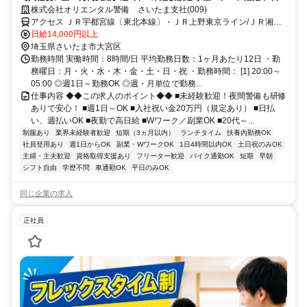
い・週払いOK/履歴書不要！
株式会社オリエンタル警備 さいたま支社(009)
アクセス ＪＲ宇都宮線〔東北本線〕・ＪＲ上野東京ライン/ＪＲ湘南
新宿ライン 大宮（埼玉県）西口徒歩約2分、東武野田線〔アーバンパ
日給14,000円以上
ークライン〕 北大宮徒歩約22分、ＪＲ埼京線/りんかい線 北与野北口
埼玉県さいたま市大宮区
徒歩約25分 (面接地/さいたま支社)埼玉県さいたま市大宮区下町１丁
勤務時間 実働時間：8時間/日 平均勤務日数：1ヶ月あたり12日 ・勤
目48松亀センター第2ビル ３Ｆ
務曜日：月・火・水・木・金・土・日・祝 ・勤務時間： [1] 20:00～
05:00 ◎週1日～勤務OK ◎週・月単位で勤務...
仕事内容 ◆◆この求人のポイント◆◆ ■未経験歓迎！夜間警備も研修
ありで安心！ ■週1日～OK ■入社祝い金20万円（規定あり） ■日払
い、週払いOK ■夜勤で高日給 ■Wワーク／副業OK ■20代～...
制服あり
業界未経験者歓迎
短期（3ヵ月以内）
ランチタイム
扶養内勤務OK
社員登用あり
週1日からOK
副業・WワークOK
1日4時間以内OK
土日祝のみOK
主婦・主夫歓迎
資格取得支援あり
フリーター歓迎
バイク通勤OK
短期
早朝
シフト自由
学歴不問
車通勤OK
平日のみOK
同じ企業の求人
正社員