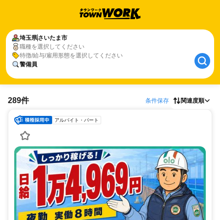
埼玉県
さいたま市
職種を選択してください
特徴/給与/雇用形態を選択してください
警備員
289件
条件保存
関連度順
アルバイト・パート