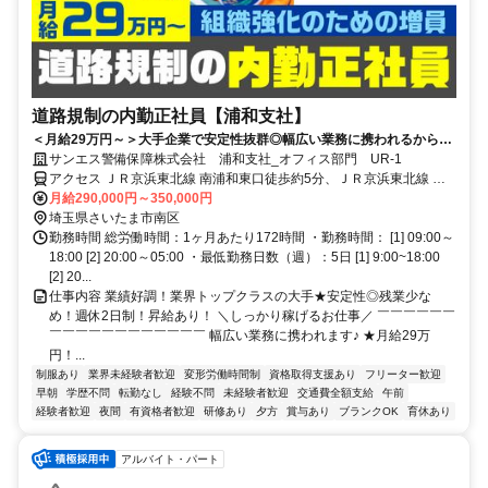
道路規制の内勤正社員【浦和支社】
＜月給29万円～＞大手企業で安定性抜群◎幅広い業務に携われるから未
経験でも成長出来ます！
サンエス警備保障株式会社 浦和支社_オフィス部門 UR-1
アクセス ＪＲ京浜東北線 南浦和東口徒歩約5分、ＪＲ京浜東北線 南
浦和東口徒歩約5分、ＪＲ京浜東北線 浦和東口徒歩約26分 「南浦和
月給290,000円～350,000円
駅」から徒歩5分 ★駅近で通勤ラクラク ★交通費全額支給
埼玉県さいたま市南区
勤務時間 総労働時間：1ヶ月あたり172時間 ・勤務時間： [1] 09:00～
18:00 [2] 20:00～05:00 ・最低勤務日数（週）：5日 [1] 9:00~18:00
[2] 20...
仕事内容 業績好調！業界トップクラスの大手★安定性◎残業少な
め！週休2日制！昇給あり！ ＼しっかり稼げるお仕事／ ￣￣￣￣￣￣
￣￣￣￣￣￣￣￣￣￣￣￣ 幅広い業務に携われます♪ ★月給29万
円！...
制服あり
業界未経験者歓迎
変形労働時間制
資格取得支援あり
フリーター歓迎
早朝
学歴不問
転勤なし
経験不問
未経験者歓迎
交通費全額支給
午前
経験者歓迎
夜間
有資格者歓迎
研修あり
夕方
賞与あり
ブランクOK
育休あり
アルバイト・パート