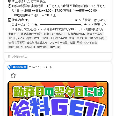
埼玉県さいたま市中央区
勤務時間詳細 実働時間：1日あたり8時間 平均勤務日数：1ヶ月あた
り4日 〜 20日 ■■日勤■■8:00～17:00(実働8h) ■■夜勤■■20:00～
5:00(実働8h) ＊週1日～OK ＊土...
仕事内容 ★。━━━━━━━━━━━━━。★ ＼「警備」はじめて
みませんか？／ ★。━━━━━━━━━━━━━。★ ＜＜充実した
研修ありで安心◎＞＞ 研修参加で総額3万3000円!! ・研修手当3万...
制服あり
業界未経験者歓迎
短期（3ヵ月以内）
扶養内勤務OK
社員登用あり
週1日からOK
副業・WワークOK
土日祝のみOK
主婦・主夫歓迎
週1シフト提出
60代も応募可
資格取得支援あり
フリーター歓迎
短期
早朝
シフト自由
学歴不問
平日のみOK
学生歓迎
経験不問
同じ企業の求人
アルバイト・パート