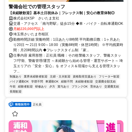
警備会社での管理スタッフ
【未経験歓迎】基本土日祝休み｜フレックス制｜安心の教育体制◎
株式会社KSP さいたま支社
交通・アクセス 「南与野駅」徒歩15分 ◆車・バイク・自転車通勤OK
月給220,000円以上
埼玉県さいたま市桜区
勤務時間詳細 実働時間：1日あたり8時間 平均勤務日数：1ヶ月あた
り20日 〜 21日 9:00～18:00（実働8時間・休憩1時間） ※平均残業時
間：月20時間以内 ◆フレックスタイム制 「家...
仕事内容 雇用形態：正社員 職種：その他警備スタッフ、警備スタッ
フ/守衛、警備管理/運営 ～未経験から始める管理・運営サポート～ 埼
玉エリアの「安全・安心」を オフィス＆現場から支える管理スタッ
フ...
制服あり
業界未経験者歓迎
主婦・主夫歓迎
資格取得支援あり
フリーター歓迎
バイク通勤OK
学歴不問
車通勤OK
経験不問
未経験者歓迎
交通費全額支給
午前
経験者歓迎
研修あり
夕方
賞与あり
ブランクOK
育休あり
交通費支給
長期歓迎
正社員