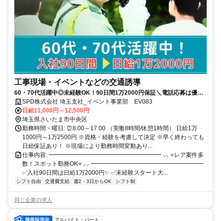
工事現場・イベントなどの交通誘導
60・70代活躍中◎未経験OK！90日間1万2000円保証＼電話応募は優先
面接➿0800-080-1018／
SPD株式会社 埼玉支社_イベント事業部 EV083
日給11,000円～12,500円
埼玉県さいたま市中央区
勤務時間・曜日: ⏰8:00～17:00 （実働8時間/休憩1時間） 日給1万
1000円～1万2500円 ※資格・経験を考慮して決定 ※早く終わっても
日給保証あり！ ※現場により勤務時間変動あり...
仕事内容: ━━━━━━━━━━━━━━━━━━━ ⸜⸜ ⭐レア案件多
数！スポット勤務OK⭐ ⸝⸝ ━━━━━━━━━━━━━━━━━━━
✅入社90日間は日給1万2000円✨ ✅未経験スタート大...
シフト自由
交通費支給
週2・3日からOK
シフト制
同じ企業の求人
アルバイト・パート