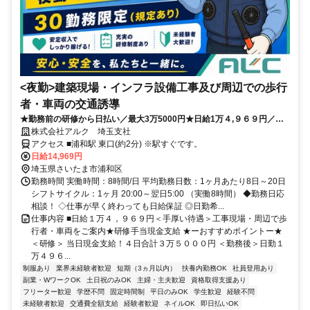
<夜勤>建築現場・インフラ設備工事及び周辺での歩行
者・車両の交通誘導
★勤務前の研修から日払い／最大3万5000円★日給1万４,９６９円／夜
勤８H／日払１万円迄OK！
株式会社アルク 埼玉支社
アクセス ■浦和駅 東口(約2分) ※駅すぐです。
日給14,969円
埼玉県さいたま市浦和区
勤務時間 実働時間：8時間/日 平均勤務日数：1ヶ月あたり8日～20日
シフトサイクル：1ヶ月 20:00～翌日5:00 （実働8時間） ◆勤務日応
相談！ ◇仕事が早く終わっても日給保証 ◎日勤希...
仕事内容 ■日給１万４，９６９円＜手厚い待遇＞工事現場・周辺で歩
行者・車両をご案内★研修手当現金支給 ★ーおすすめポイントー★
＜研修＞ 当日現金支給！４日合計３万５０００円 ＜勤務後＞日勤１
万４９６...
制服あり
業界未経験者歓迎
短期（3ヵ月以内）
扶養内勤務OK
社員登用あり
副業・WワークOK
土日祝のみOK
主婦・主夫歓迎
資格取得支援あり
フリーター歓迎
学歴不問
固定時間制
平日のみOK
学生歓迎
経験不問
未経験者歓迎
交通費全額支給
経験者歓迎
ネイルOK
即日払いOK