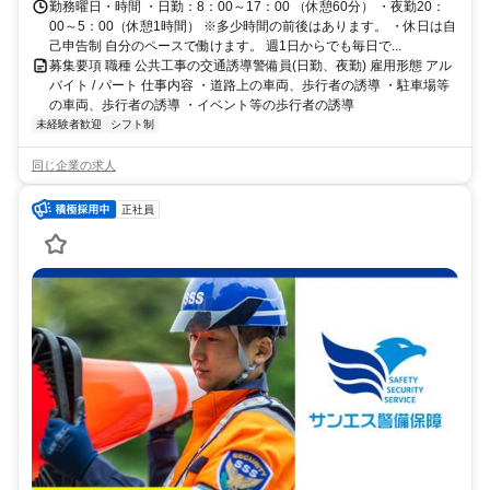
勤務曜日・時間 ・日勤：8：00～17：00 （休憩60分） ・夜勤20：
00～5：00（休憩1時間） ※多少時間の前後はあります。 ・休日は自
己申告制 自分のペースで働けます。 週1日からでも毎日で...
募集要項 職種 公共工事の交通誘導警備員(日勤、夜勤) 雇用形態 アル
バイト / パート 仕事内容 ・道路上の車両、歩行者の誘導 ・駐車場等
の車両、歩行者の誘導 ・イベント等の歩行者の誘導
未経験者歓迎
シフト制
同じ企業の求人
正社員