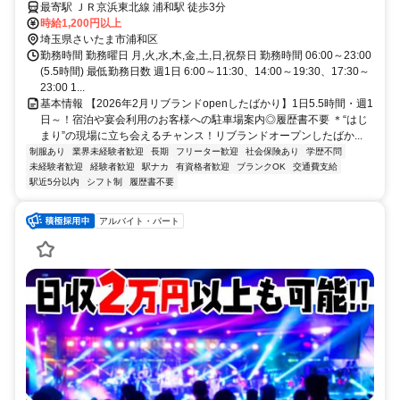
最寄駅 ＪＲ京浜東北線 浦和駅 徒歩3分
時給1,200円以上
埼玉県さいたま市浦和区
勤務時間 勤務曜日 月,火,水,木,金,土,日,祝祭日 勤務時間 06:00～23:00
(5.5時間) 最低勤務日数 週1日 6:00～11:30、14:00～19:30、17:30～
23:00 1...
基本情報 【2026年2月リブランドopenしたばかり】1日5.5時間・週1
日～！宿泊や宴会利用のお客様への駐車場案内◎履歴書不要 ＊“はじ
まり”の現場に立ち会えるチャンス！リブランドオープンしたばか...
制服あり
業界未経験者歓迎
長期
フリーター歓迎
社会保険あり
学歴不問
未経験者歓迎
経験者歓迎
駅ナカ
有資格者歓迎
ブランクOK
交通費支給
駅近5分以内
シフト制
履歴書不要
アルバイト・パート