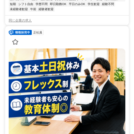
短期
シフト自由
学歴不問
即日勤務OK
平日のみOK
学生歓迎
経験不問
未経験者歓迎
午前
経験者歓迎
同じ企業の求人
正社員