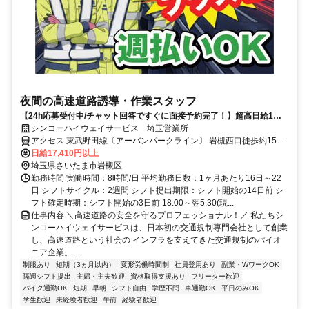
夜間の高速道路誘導・作業スタッフ
【24h応募受付中/チャット回答ですぐに面接予約完了！】超高日給1万
7410円!!200勤務まで勤務ごとに報奨金800円プラス支給！週2日休みの
シンコーハイウェイサービス 埼玉営業所
ペースで働いても月収38万3020円も稼げる！手当も充実！週払いOK
アクセス 東武野田線〔アーバンパークライン〕 岩槻西口徒歩約15
分、東武野田線〔アーバンパークライン〕 七里北口徒歩約40分、東
日給17,410円以上
武野田線〔アーバンパークライン〕 東岩槻北口徒歩約43分 【車・バ
埼玉県さいたま市岩槻区
イク通勤OK（無料駐車場完備！）】＼面接時も車・バイクで来社
勤務時間 実働時間：8時間/日 平均勤務日数：1ヶ月あたり16日～22
OK♪／
日 シフトサイクル：2週間 シフト提出期限：シフト開始の14日前 シ
フト確定時期：シフト開始の3日前 18:00～翌5:30(現...
仕事内容 ＼高速道路の安全を守るプロフェッショナル！／ 私たちシ
ンコーハイウェイサービスは、日本初の交通規制専門会社として創業
し、高速道路という社会の インフラを支えてきた交通規制のパイオ
ニア企業。 ...
制服あり
短期（3ヵ月以内）
変形労働時間制
社員登用あり
副業・WワークOK
隔週シフト提出
主婦・主夫歓迎
資格取得支援あり
フリーター歓迎
バイク通勤OK
短期
早朝
シフト自由
学歴不問
車通勤OK
平日のみOK
学生歓迎
未経験者歓迎
午前
経験者歓迎