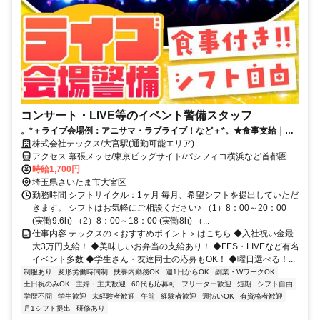
コンサート・LIVE等のイベント警備スタッフ
。*＋ライブ会場例：アニサマ・ラブライブ！など＋*。★食事支給｜日
収2万円～も｜祝金3万円｜シフト自由★
株式会社テックス/大宮駅(通勤可能エリア)
アクセス 幕張メッセ/東京ビッグサイト/パシフィコ横浜など首都圏に
現場多数！※駅は募集エリアです
時給1,700円
埼玉県さいたま市大宮区
勤務時間 シフトサイクル：1ヶ月 毎月、希望シフトを提出していただ
きます。 シフトはお気軽にご相談ください♪ （1）8：00～20：00
(実働9.6h) （2）8：00～18：00 (実働8h) （...
仕事内容 テックスの＜おすすめポイント＞はこちら ◆入社祝い金最
大3万円支給！ ◆美味しいお弁当の支給あり！ ◆FES・LIVEなど有名
イベント多数 ◆学生さん・友達同士の応募もOK！ ◆曜日選べる！...
制服あり
変形労働時間制
扶養内勤務OK
週1日からOK
副業・WワークOK
土日祝のみOK
主婦・主夫歓迎
60代も応募可
フリーター歓迎
短期
シフト自由
学歴不問
学生歓迎
未経験者歓迎
午前
経験者歓迎
週払いOK
有資格者歓迎
月1シフト提出
研修あり