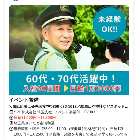
イベント警備
＼電話応募は優先面接➿0800-080-1018／駅周辺や神社などスポット勤
務！60・70代活躍中◎未経験OK
SPD株式会社 埼玉支社_イベント事業部 EV083
日給11,000円～12,500円
埼玉県さいたま市浦和区
勤務時間・曜日: ⏰8:00～17:00 （実働8時間/休憩1時間） 日給1万
1000円～1万2500円 ※資格・経験を考慮して決定 ※早く終わっても