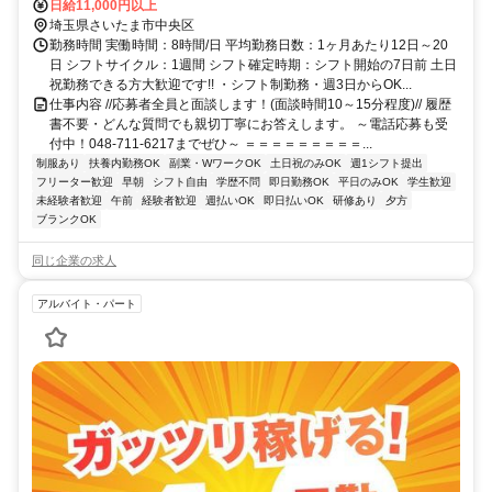
線 さいたま新都心西口徒歩約3分、ＪＲ宇都宮線〔東北本線〕・ＪＲ
日給11,000円以上
上野東京ライン/ＪＲ高崎線 さいたま新都心西口徒歩約3分、ＪＲ埼京
埼玉県さいたま市中央区
線/りんかい線 北与野南口徒歩約6分 さいたま新都心駅、大宮駅、赤
勤務時間 実働時間：8時間/日 平均勤務日数：1ヶ月あたり12日～20
羽駅、上野駅、東京駅方面からも通勤便利！
日 シフトサイクル：1週間 シフト確定時期：シフト開始の7日前 土日
祝勤務できる方大歓迎です!! ・シフト制勤務・週3日からOK...
仕事内容 //応募者全員と面談します！(面談時間10～15分程度)// 履歴
書不要・どんな質問でも親切丁寧にお答えします。 ～電話応募も受
付中！048-711-6217までぜひ～ ＝＝＝＝＝＝＝＝＝...
制服あり
扶養内勤務OK
副業・WワークOK
土日祝のみOK
週1シフト提出
フリーター歓迎
早朝
シフト自由
学歴不問
即日勤務OK
平日のみOK
学生歓迎
未経験者歓迎
午前
経験者歓迎
週払いOK
即日払いOK
研修あり
夕方
ブランクOK
同じ企業の求人
アルバイト・パート