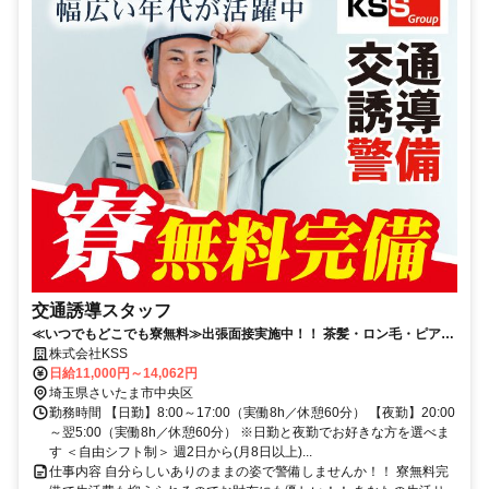
交通誘導スタッフ
≪いつでもどこでも寮無料≫出張面接実施中！！ 茶髪・ロン毛・ピア
ス・アートメイクOK★
株式会社KSS
日給11,000円～14,062円
埼玉県さいたま市中央区
勤務時間 【日勤】8:00～17:00（実働8h／休憩60分） 【夜勤】20:00
～翌5:00（実働8h／休憩60分） ※日勤と夜勤でお好きな方を選べま
す ＜自由シフト制＞ 週2日から(月8日以上)...
仕事内容 自分らしいありのままの姿で警備しませんか！！ 寮無料完