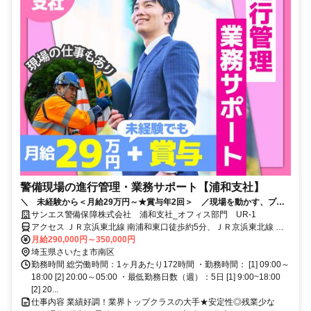
警備現場の進行管理・業務サポート【浦和支社】
＼ 未経験から＜月給29万円～★賞与年2回＞ ／現場を動かす、プロ
の裏方へ。内勤といっても、座りっぱなし業務ではなく、機材の準備や
サンエス警備保障株式会社 浦和支社_オフィス部門 UR-1
実際に現場でのサポートもあり◎この『ちょうどいいバランス』が、長
アクセス ＪＲ京浜東北線 南浦和東口徒歩約5分、ＪＲ京浜東北線 南
く続く秘訣です。道路規制の現場経験者も大歓迎！経験を活かしたキャ
浦和東口徒歩約5分、ＪＲ京浜東北線 浦和東口徒歩約26分 「南浦和
月給290,000円～350,000円
リアチェンジも叶います！
駅」から徒歩5分 ★駅近で通勤ラクラク ★交通費全額支給
埼玉県さいたま市南区
勤務時間 総労働時間：1ヶ月あたり172時間 ・勤務時間： [1] 09:00～
18:00 [2] 20:00～05:00 ・最低勤務日数（週）：5日 [1] 9:00~18:00
[2] 20...
仕事内容 業績好調！業界トップクラスの大手★安定性◎残業少な