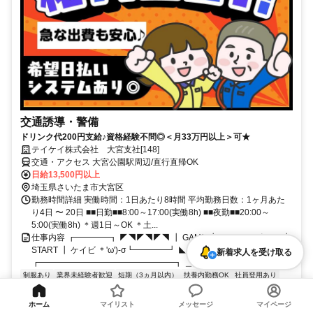
交通誘導・警備
ドリンク代200円支給♪資格経験不問◎＜月33万円以上＞可★
テイケイ株式会社 大宮支社[148]
交通・アクセス 大宮公園駅周辺/直行直帰OK
日給13,500円以上
埼玉県さいたま市大宮区
勤務時間詳細 実働時間：1日あたり8時間 平均勤務日数：1ヶ月あた
り4日 〜 20日 ■■日勤■■8:00～17:00(実働8h) ■■夜勤■■20:00～
5:00(実働8h) ＊週1日～OK ＊土...
仕事内容 ┏━━━━┓ ◤◥◤◥◤◥ ┃ GAME ┃ テイケイ ポチッ ┃
START ┃ ケイビ ＊'ω')-σ┗━━━━┛ ◣◢◣◢◣◢
新着求人を受け取る
┏━━━━━━━━━━━━━━━━┓ ＿人人人人人人人人...
制服あり
業界未経験者歓迎
短期（3ヵ月以内）
扶養内勤務OK
社員登用あり
週1日からOK
副業・WワークOK
土日祝のみOK
主婦・主夫歓迎
週1シフト提出
60代も応募可
資格取得支援あり
フリーター歓迎
短期
早朝
シフト自由
ホーム
マイリスト
メッセージ
マイページ
学歴不問
平日のみOK
学生歓迎
経験不問