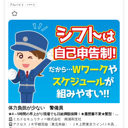
アルバイト・パート
体力負担が少ない 警備員
★4～5時間の早上がり現場でも日給満額保障！★履歴書不要★髪型・髪
色自由★週3日～OK・日払いOK
ミカドセキュリティー株式会社 南浦和支社
アクセス ＪＲ宇都宮線〔東北本線〕・ＪＲ上野東京ライン/ＪＲ高崎