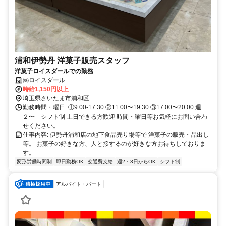
浦和伊勢丹 洋菓子販売スタッフ
洋菓子ロイスダールでの勤務
㈱ロイスダール
時給1,150円以上
埼玉県さいたま市浦和区
勤務時間・曜日: ①9:00-17:30 ②11:00〜19:30 ③17:00〜20:00 週
２〜 シフト制 土日できる方歓迎 時間・曜日等お気軽にお問い合わ
せください。
仕事内容: 伊勢丹浦和店の地下食品売り場等で 洋菓子の販売・品出し
等。 お菓子の好きな方、人と接するのが好きな方お待ちしておりま
す。
変形労働時間制
即日勤務OK
交通費支給
週2・3日からOK
シフト制
アルバイト・パート