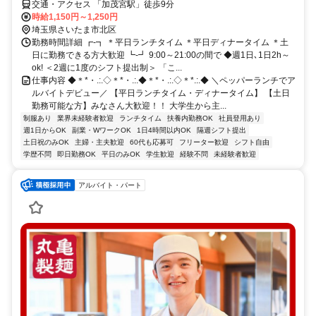
交通・アクセス 「加茂宮駅」徒歩9分
時給1,150円～1,250円
埼玉県さいたま市北区
勤務時間詳細 ┏-┓ ＊平日ランチタイム ＊平日ディナータイム ＊土
日に勤務できる方大歓迎 ┗-┛ 9:00～21:00の間で ◆週1日､1日2h～
ok! ＜2週に1度のシフト提出制＞ 「こ...
仕事内容 ◆＊*・.:.◇＊*・.:.◆＊*・.:.◇＊*.:.◆ ＼ペッパーランチでア
ルバイトデビュー／ 【平日ランチタイム・ディナータイム】 【土日
勤務可能な方】みなさん大歓迎！！ 大学生から主...
制服あり
業界未経験者歓迎
ランチタイム
扶養内勤務OK
社員登用あり
週1日からOK
副業・WワークOK
1日4時間以内OK
隔週シフト提出
土日祝のみOK
主婦・主夫歓迎
60代も応募可
フリーター歓迎
シフト自由
学歴不問
即日勤務OK
平日のみOK
学生歓迎
経験不問
未経験者歓迎
アルバイト・パート