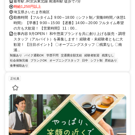
最寄駅 JR京浜東北線 南浦和駅 徒歩で7分
時給1,250円以上
埼玉県さいたま市南区
勤務時間 【フルタイム】9:00～18:00（シフト制／実働8時間／休憩1
時間） 【早番】9:00～15:00 【遅番】14:00～20:00 フルタイム希望
の方も大歓迎！ 【営業時間】 11：00...
仕事内容 9月OPEN！ 和牛惣菜ブランドを共に創り上げる販売・調理
スタッフ（アルバイト）を募集します！ 経験者・未経験者ともに大
歓迎！ 【注目ポイント】 〇オープニングスタッフ 〇残業なし 〇南
浦...
制服あり
バイク通勤OK
学歴不問
交通費全額支給
経験者歓迎
残業なし
社会保険完備
ブランクOK
オープニングスタッフ
日中
シフト制
昇給あり
食事補助あり
正社員