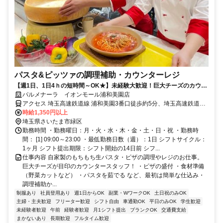
パスタ&ピッツァの調理補助・カウンターレジ
【週1日、1日4ｈの短時間～OK★】未経験大歓迎！巨大チーズのカウン
タースタッフ大募集！
パルメナーラ イオンモール浦和美園店
アクセス 埼玉高速鉄道線 浦和美園3番口徒歩約5分、埼玉高速鉄道線
東川口3番口徒歩約26分、ＪＲ武蔵野線 東川口3番口徒歩約26分 「浦
時給1,350円以上
和美園駅」より徒歩5分【受動喫煙防止措置】敷地内禁煙 （喫煙所/勤
埼玉県さいたま市緑区
務地により異なる）
勤務時間 ・勤務曜日：月・火・水・木・金・土・日・祝 ・勤務時
間： [1] 09:00～23:00 ・最低勤務日数（週）：1日 シフトサイクル：
1ヶ月 シフト提出期限：シフト開始の14日前 シフ...
仕事内容 自家製のもちもち生パスタ・ピザの調理やレジのお仕事。
巨大チーズが目印のカウンタースタッフ！ ・ピザの盛付 ・食材準備
（野菜カットなど） ・パスタを茹でる など、最初は簡単な仕込み・
調理補助か...
制服あり
社員登用あり
週1日からOK
副業・WワークOK
土日祝のみOK
主婦・主夫歓迎
フリーター歓迎
シフト自由
車通勤OK
平日のみOK
学生歓迎
未経験者歓迎
午前
経験者歓迎
月1シフト提出
ブランクOK
交通費支給
まかないあり
長期歓迎
フルタイム歓迎