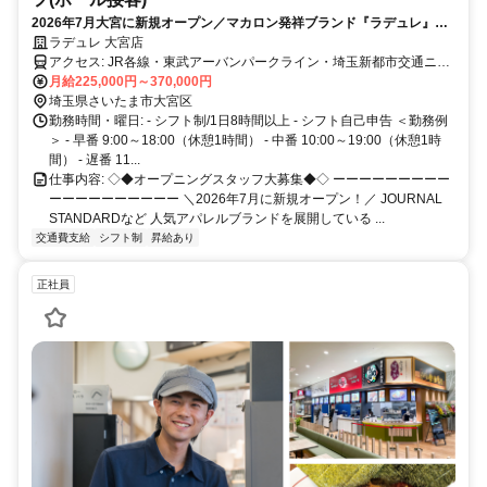
2026年7月大宮に新規オープン／マカロン発祥ブランド『ラデュレ』の
新業態カフェ／オープニングスタッフ大募集／髪色自由＆アパレル等の
ラデュレ 大宮店
社割最大50％OFF／オープン前からの他店舗研修も可能◎
アクセス: JR各線・東武アーバンパークライン・埼玉新都市交通ニュ
ーシャトル『大宮駅』直結
月給225,000円～370,000円
埼玉県さいたま市大宮区
勤務時間・曜日: - シフト制/1日8時間以上 - シフト自己申告 ＜勤務例
＞ - 早番 9:00～18:00（休憩1時間） - 中番 10:00～19:00（休憩1時
間） - 遅番 11...
仕事内容: ◇◆オープニングスタッフ大募集◆◇ ーーーーーーーーー
ーーーーーーーーーー ＼2026年7月に新規オープン！／ JOURNAL
STANDARDなど 人気アパレルブランドを展開している ...
交通費支給
シフト制
昇給あり
正社員