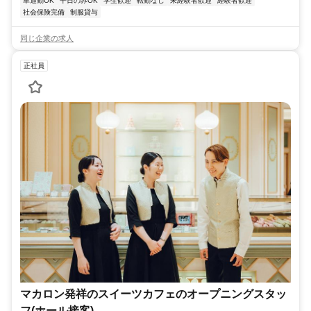
車通勤OK
平日のみOK
学生歓迎
転勤なし
未経験者歓迎
経験者歓迎
社会保険完備
制服貸与
同じ企業の求人
正社員
マカロン発祥のスイーツカフェのオープニングスタッ
フ(ホール接客)