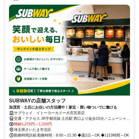
SUBWAYの店舗スタッフ
加茂宮・土呂にお住いの方活躍中！家近・買い物ついでに働ける
サブウェイ イトーヨーカドー大宮宮原店
交通・アクセス JR宇都宮線 土呂駅 西口より徒歩15分／ニューシャト
ル加茂宮駅 東口より徒歩10分 ※徒歩、自転車、交通機関で通える方
時給1,270円～1,320円
となります。
埼玉県さいたま市北区
勤務時間詳細 勤務時間：8:00～21:30 ◆週2日～OK ◆1日3時間～OK