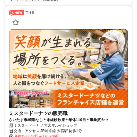
正社員
ミスタードーナツの販売職
さいたま市/転勤なし＊未経験歓迎＊年休110日＊事業拡大中
ミスタードーナツ 大宮マルイショップ
交通・アクセス JR埼京線 大宮駅 徒歩1分
月給253,647円～276,706円