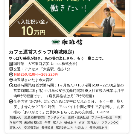
カフェ運営スタッフ(地域限定)
やっぱり接客が好き。あの頃の楽しさを、もう一度ここで。
珈琲館 大宮東口店(C-United株式会社)
交通・アクセス 「大宮駅」徒歩1分
月給250,410円～269,220円
埼玉県さいたま市大宮区
勤務時間詳細 総労働時間：1ヶ月あたり168時間 6:30～22:30(店舗の
営業時間に準ずる) ※月単位変形労働時間制 ※入社直後の残業は月平
均8時間程度です。 （店長昇格後は月17時間程度） ...
仕事内容 ”あの時、誰かのために夢中になれた自分。 もう一度、取り
戻しませんか？” 学生時代、アルバイト仲間と夢中で店を回し、 お客
様の「ありがとう」に勇気をもらったあの充実感。 C-Unite...
制服あり
変形労働時間制
ランチタイム
主婦・主夫歓迎
フリーター歓迎
早朝
学歴不問
未経験者歓迎
午前
駅ナカ
研修あり
夕方
賞与あり
ブランクOK
育休あり
交通費支給
長期歓迎
駅近5分以内
社割あり
長期休暇あり