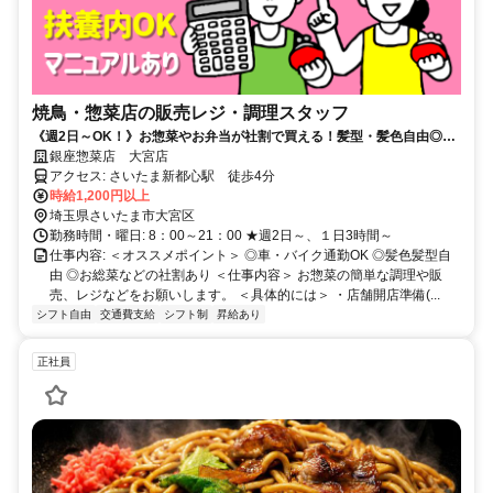
焼鳥・惣菜店の販売レジ・調理スタッフ
《週2日～OK！》お惣菜やお弁当が社割で買える！髪型・髪色自由◎
車・バイク通勤OK！
銀座惣菜店 大宮店
アクセス: さいたま新都心駅 徒歩4分
時給1,200円以上
埼玉県さいたま市大宮区
勤務時間・曜日: 8：00～21：00 ★週2日～、１日3時間～
仕事内容: ＜オススメポイント＞ ◎車・バイク通勤OK ◎髪色髪型自
由 ◎お総菜などの社割あり ＜仕事内容＞ お惣菜の簡単な調理や販
売、レジなどをお願いします。 ＜具体的には＞ ・店舗開店準備(...
シフト自由
交通費支給
シフト制
昇給あり
正社員