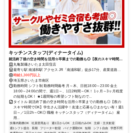
キッチンスタッフ(ディナータイム)
就活終了後の空き時間を活用☆卒業までの勤務も◎【夜のスキマ時間で
OK】学生さん活躍中！友達と応募も◎まかない有！週1日～／1日2h～
丸亀製麺さいたま太田窪店
OK◎
最寄り駅 南浦和駅 アクセス JR「南浦和駅」徒歩17分、産業道路
（35号線）沿い ★車・バイク通勤OK！ガソリン代も規定支給！ ★自
時給1,300円以上
転車通勤も可！（駐輪場料金は自己負担、店にある場合は利用可）
埼玉県さいたま市南区
勤務時間 シフト制 勤務時間備考 月～木、日祝18:00～23:00 金土
18:00～24:00の間で、週1日～、1日2時間～OK！ 1ヶ月～3ヶ月程度
の短期もOK！ ★1週間毎の希望シフト制なので...
タイトル 就活終了後の空き時間を活用☆卒業までの勤務も◎【夜の
スキマ時間でOK】学生さん活躍中！友達と応募も◎まかない有！週1
日～／1日2h～OK◎ 職種 キッチンスタッフ（ディナータイム） 雇
用...
扶養内勤務OK
社員登用あり
週1日からOK
土日祝のみOK
主婦・主夫歓迎
週1シフト提出
長期
フリーター歓迎
バイク通勤OK
短期
シフト自由
学歴不問