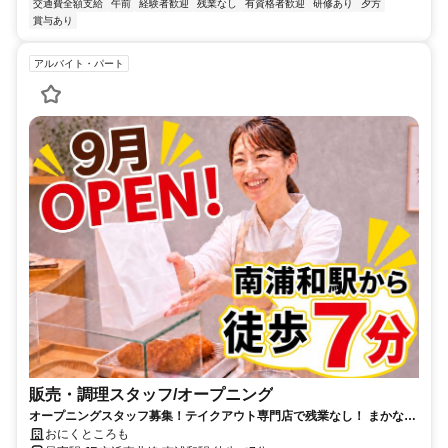
交通費全額支給
午前
経験者歓迎
残業なし
有資格者歓迎
研修あり
夕方
賞与あり
アルバイト・パート
販売・調理スタッフ/オープニング
オープニングスタッフ募集！テイクアウト専門店で残業なし！ まかない
あり！週2～3日からOK！
おにくところも