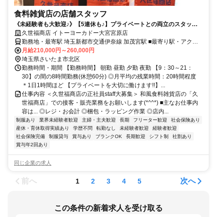
食料雑貨店の店舗スタッフ
《未経験者も大歓迎♪》【5連休も♪】プライベートとの両立のスタッフ
多数活躍！〔I・Uターンも大歓迎〕
久世福商店 イトーヨーカドー大宮宮原店
勤務地・最寄駅 埼玉新都市交通伊奈線 加茂宮駅 ■最寄り駅・アクセ
ス：埼玉新都市交通伊奈線 加茂宮駅から徒歩12分
月給210,000円～260,000円
埼玉県さいたま市北区
勤務時間・期間 【勤務時間】 朝勤 昼勤 夕勤 夜勤 【9：30～21：
30】の間の8時間勤務(休憩60分) ◎月平均の残業時間：20時間程度
＊1日1時間ほど 【プライベートを大切に働けます!!】...
仕事内容 ＜久世福商店の正社員staff大募集＞ 和風食料雑貨店の「久
世福商店」での接客・販売業務をお願いします(*^^*) ■主なお仕事内
容は... ◎レジ・お会計 ◎梱包・ラッピング作業 ◎店内...
制服あり
業界未経験者歓迎
主婦・主夫歓迎
長期
フリーター歓迎
社会保険あり
産休・育休取得実績あり
学歴不問
転勤なし
未経験者歓迎
経験者歓迎
社会保険完備
制服貸与
賞与あり
ブランクOK
長期歓迎
シフト制
社割あり
賞与年2回あり
同じ企業の求人
前へ
次へ
1
2
3
4
5
この条件の新着求人を受け取る