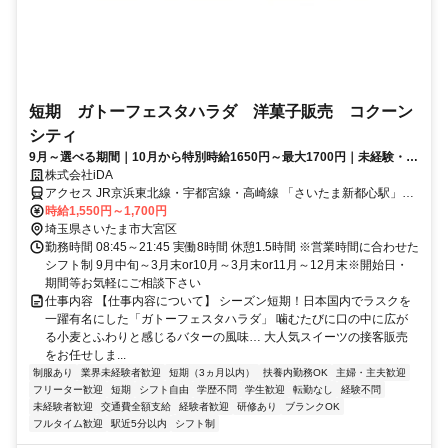
短期 ガトーフェスタハラダ 洋菓子販売 コクーン
シティ
9月～選べる期間｜10月から特別時給1650円～最大1700円｜未経験・週
4OK
株式会社iDA
アクセス JR京浜東北線・宇都宮線・高崎線 「さいたま新都心駅」下
車 東口すぐ
時給1,550円～1,700円
埼玉県さいたま市大宮区
勤務時間 08:45～21:45 実働8時間 休憩1.5時間 ※営業時間に合わせた
シフト制 9月中旬～3月末or10月～3月末or11月～12月末※開始日・
期間等お気軽にご相談下さい
仕事内容 【仕事内容について】 シーズン短期！日本国内でラスクを
一躍有名にした「ガトーフェスタハラダ」 噛むたびに口の中に広が
る小麦とふわりと感じるバターの風味… 大人気スイーツの接客販売
をお任せしま...
制服あり
業界未経験者歓迎
短期（3ヵ月以内）
扶養内勤務OK
主婦・主夫歓迎
フリーター歓迎
短期
シフト自由
学歴不問
学生歓迎
転勤なし
経験不問
未経験者歓迎
交通費全額支給
経験者歓迎
研修あり
ブランクOK
フルタイム歓迎
駅近5分以内
シフト制