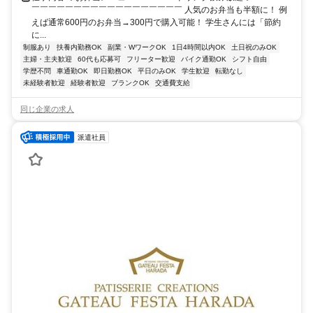
￣￣￣￣￣￣￣￣￣￣￣￣￣￣￣￣￣￣ 人気のお弁当も半額に！ 例
えば通常600円のお弁当→300円で購入可能！ 学生さんには「節約
に...
制服あり
扶養内勤務OK
副業・WワークOK
1日4時間以内OK
土日祝のみOK
主婦・主夫歓迎
60代も応募可
フリーター歓迎
バイク通勤OK
シフト自由
学歴不問
車通勤OK
即日勤務OK
平日のみOK
学生歓迎
転勤なし
未経験者歓迎
経験者歓迎
ブランクOK
交通費支給
同じ企業の求人
派遣社員