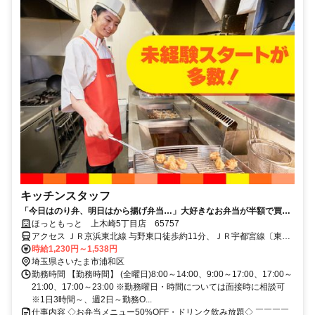
キッチンスタッフ
「今日はのり弁、明日はから揚げ弁当…」大好きなお弁当が半額で買え
るから、今日も働くのが楽しみだ。
ほっともっと 上木崎5丁目店 65757
アクセス ＪＲ京浜東北線 与野東口徒歩約11分、ＪＲ宇都宮線〔東北
本線〕・ＪＲ上野東京ライン さいたま新都心東口徒歩約22分、ＪＲ
時給1,230円～1,538円
京浜東北線 さいたま新都心東口徒歩約22分 JR「与野駅」より徒歩9
埼玉県さいたま市浦和区
分
勤務時間 【勤務時間】 (全曜日)8:00～14:00、9:00～17:00、17:00～
21:00、17:00～23:00 ※勤務曜日・時間については面接時に相談可
※1日3時間～、週2日～勤務O...
仕事内容 ◇お弁当メニュー50%OFF・ドリンク飲み放題◇ ￣￣￣￣