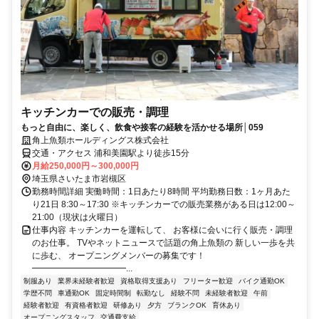
キッチンカーでの販売・調理
もっと自由に、楽しく、飲食や接客の経験を活かせる場所│059
角上魚類ホールディングス株式会社
交通・アクセス 浦和美園駅より徒歩15分
月給250,000円～300,000円
埼玉県さいたま市岩槻区
勤務時間詳細 実働時間：1日あたり8時間 平均勤務日数：1ヶ月あた
り21日 8:30～17:30 ※キッチンカーでの販売業務がある日は12:00～
21:00（現状は火曜日）
仕事内容 キッチンカーを運転して、 お客様に会いに行く販売・調理
のお仕事。 TVやネットニュースで話題の角上魚類の 新しい一歩を共
に歩む、 オープニングメンバーの募集です！
━━━━━━━━━━━...
制服あり
業界未経験者歓迎
資格取得支援あり
フリーター歓迎
バイク通勤OK
学歴不問
車通勤OK
固定時間制
転勤なし
経験不問
未経験者歓迎
午前
経験者歓迎
有資格者歓迎
研修あり
夕方
ブランクOK
育休あり
オープニングスタッフ
交通費支給