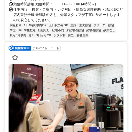
勤務時間詳細 勤務時間：11：00～22：00 (4時間～)
仕事内容 ・接客・ご案内 ・レジ対応 ・簡単な調理補助 ・洗い場など
店内業務全般 未経験の方も、先輩スタッフが丁寧にサポートします
ので安心してください。
制服あり
1日4時間以内OK
土日祝のみOK
主婦・主夫歓迎
フリーター歓迎
学歴不問
学生歓迎
転勤なし
経験不問
未経験者歓迎
経験者歓迎
残業なし
駅近5分以内
週2・3日からOK
シフト制
髪型・髪色自由
アルバイト・パート