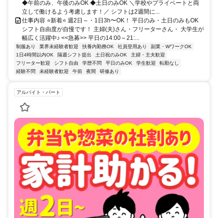
◆午前のみ、午後のみOK ◆土日のみOK ＼学校やプライベートと両
立して働けるよう考慮します！／ シフトは2週間に...
仕事内容 ⭐新着⭐ 週2日～・1日3h〜OK！ 平日のみ・土日のみもOK
シフト自由度が自慢です！ 主婦(夫)さん・フリーターさん・ 大学生が
幅広く活躍中♪ <<急募>> 平日の14:00～21:...
制服あり
業界未経験者歓迎
扶養内勤務OK
社員登用あり
副業・WワークOK
1日4時間以内OK
隔週シフト提出
土日祝のみOK
主婦・主夫歓迎
フリーター歓迎
シフト自由
学歴不問
平日のみOK
学生歓迎
転勤なし
経験不問
未経験者歓迎
午前
夜間
研修あり
アルバイト・パート