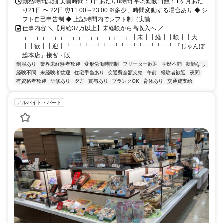
勤務時間詳細 実働時間：1日あたり8時間 平均勤務日数：1ヶ月あた
り21日 〜 22日 ⏰11:00～23:00 ※多少、時間変動する場合あり ◆ シ
フト自己申告制 ◆ 上記時間内でシフト制（実働...
仕事内容 ＼【月給37万以上】未経験から高収入へ ／
┏━┓┏━┓┏━┓┏━┓┏━┓┏━┓ ┃未┃┃経┃┃験┃┃大
┃┃歓┃┃迎┃ ┗━┛┗━┛┗━┛┗━┛┗━┛┗━┛ 「じゃんぼ
総本店」接客・販...
制服あり
業界未経験者歓迎
変形労働時間制
フリーター歓迎
学歴不問
転勤なし
経験不問
未経験者歓迎
住宅手当あり
交通費全額支給
午前
経験者歓迎
夜間
有資格者歓迎
研修あり
夕方
賞与あり
ブランクOK
育休あり
交通費支給
アルバイト・パート