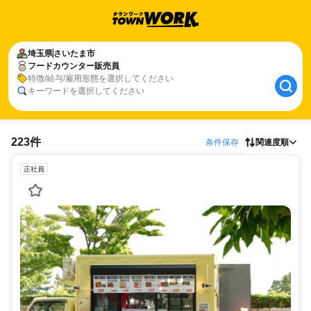
埼玉県
さいたま市
フードカウンター販売員
特徴/給与/雇用形態を選択してください
キーワードを選択してください
223件
条件保存
関連度順
正社員