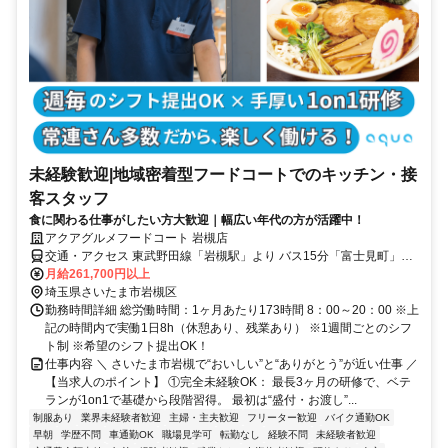
未経験歓迎|地域密着型フードコートでのキッチン・接
客スタッフ
食に関わる仕事がしたい方大歓迎｜幅広い年代の方が活躍中！
アクアグルメフードコート 岩槻店
交通・アクセス 東武野田線「岩槻駅」より バス15分「富士見町」バ
ス停下車徒歩5分
月給261,700円以上
埼玉県さいたま市岩槻区
勤務時間詳細 総労働時間：1ヶ月あたり173時間 8：00～20：00 ※上
記の時間内で実働1日8h（休憩あり、残業あり） ※1週間ごとのシフ
ト制 ※希望のシフト提出OK！
仕事内容 ＼ さいたま市岩槻で“おいしい”と“ありがとう”が近い仕事 ／
【当求人のポイント】 ①完全未経験OK： 最長3ヶ月の研修で、ベテ
ランが1on1で基礎から段階習得。 最初は“盛付・お渡し”...
制服あり
業界未経験者歓迎
主婦・主夫歓迎
フリーター歓迎
バイク通勤OK
早朝
学歴不問
車通勤OK
職場見学可
転勤なし
経験不問
未経験者歓迎