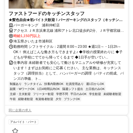
ファストフードのキッチンスタッフ
★髪色自由★初バイト大歓迎！バーガーキングのスタッフ（キッチン）
大募集！シフト提出は２週間ごと！
バーガーキング 浦和仲町店
アクセス ＪＲ京浜東北線 浦和アトレ北口徒歩約2分、ＪＲ宇都宮線
〔東北本線〕・ＪＲ上野東京ライン/ＪＲ高崎線 浦和アトレ北口徒歩
時給1,150円以上
約2分、ＪＲ京浜東北線 北浦和西口徒歩約23分 JR東日本 京浜東北線
埼玉県さいたま市浦和区
浦和駅より徒歩4分
勤務時間 シフトサイクル：2週間 8:00～23:00 ★週1日～・1日2h～
OK！ 例えばこんな働き方もできますよ♪ ◆学校の授業終わりに ◆子
どもが学校にでてから帰ってくるまで ◆1日手が空いてい...
仕事内容 未経験者でも安心して働けるマニュアルや研修が充実して
います！まずはお気軽にご応募ください。 主な業務は、キッチンス
タッフ（調理担当）として、ハンバーガーの調理（パティの焼成、バ
ンズの準備、ト...
制服あり
ランチタイム
扶養内勤務OK
社員登用あり
週1日からOK
副業・WワークOK
1日4時間以内OK
隔週シフト提出
土日祝のみOK
主婦・主夫歓迎
フリーター歓迎
学歴不問
平日のみOK
学生歓迎
未経験者歓迎
午前
経験者歓迎
有資格者歓迎
夕方
ブランクOK
同じ企業の求人
アルバイト・パート