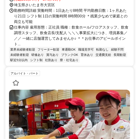
埼玉県さいたま市大宮区
勤務時間詳細 実働時間：1日あたり8時間 平均勤務日数：1ヶ月あた
り21日 シフト制 1日の実働時間 8時間00分 ＊残業少なめで家庭との
両立も可能
仕事内容 雇用形態：正社員 職種：飲食ホール/フロアスタッフ、飲食
調理スタッフ、飲食店長/支配人 ＼＼＼事業拡大につき、増員募集／
／／ 一緒に店舗運営してみませんか♪ ＊＊お仕事のアピールポイン
ト...
業界未経験者歓迎
フリーター歓迎
車通勤OK
職場見学可
転勤なし
経験不問
未経験者歓迎
研修あり
賞与あり
ブランクOK
育休あり
交通費支給
長期歓迎
駅近5分以内
シフト制
社割あり
寮・社宅あり
アルバイト・パート