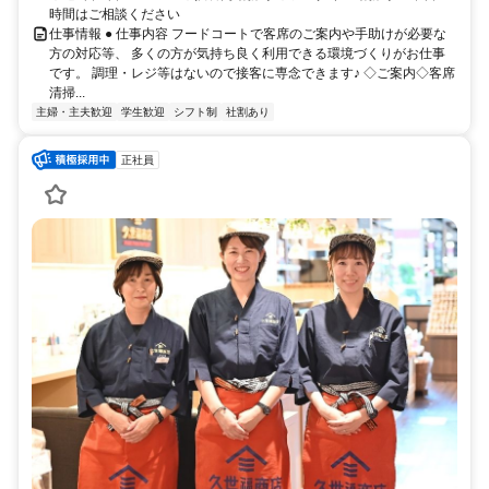
時間はご相談ください
仕事情報 ● 仕事内容 フードコートで客席のご案内や手助けが必要な
方の対応等、 多くの方が気持ち良く利用できる環境づくりがお仕事
です。 調理・レジ等はないので接客に専念できます♪ ◇ご案内◇客席
清掃...
主婦・主夫歓迎
学生歓迎
シフト制
社割あり
正社員