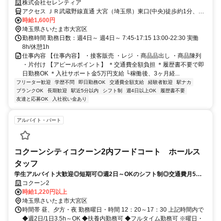
株式会社セレンティア
アクセス ＪＲ武蔵野線直通 大宮（埼玉県）東口(中央)徒歩約1分、Ｊ
Ｒ武蔵野線直通 大宮（埼玉県）東口(中央)徒歩約1分、ＪＲ武蔵野線
時給1,600円
直通 大宮（埼玉県）東口(中央)徒歩約1分
埼玉県さいたま市大宮区
勤務時間 勤務日数：週4日～ 週4日～ 7:45-17:15 13:00-22:30 実働
8h/休憩1h
仕事内容 【仕事内容】 ・接客販売 ・レジ ・商品品出し ・商品陳列
・片付け 【アピールポイント】 ＊交通費全額負担 ＊履歴書不要で即
日勤務OK ＊入社サポート金5万円支給 └稼働後、3ヶ月経...
フリーター歓迎
学歴不問
即日勤務OK
交通費全額支給
経験者歓迎
駅ナカ
ブランクOK
長期歓迎
駅近5分以内
シフト制
週4日以上OK
履歴書不要
友達と応募OK
入社祝い金あり
アルバイト・パート
コクーンシティコクーン2内フードコート ホールス
タッフ
学生アルバイト大歓迎◎短期可◎週2日～OKのシフト制◎交通費月5万
円迄支給◎社員割引有◎
コクーン2
時給1,220円以上
埼玉県さいたま市大宮区
時間帯 昼、夕方・夜 勤務曜日・時間 12：20～17：30 上記時間内で
◆週2日/1日3.5h～OK ◆扶養内勤務可 ◆フルタイム勤務可 ※曜日・