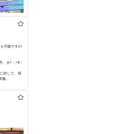
月、火>：<9：
様に対して、視
...