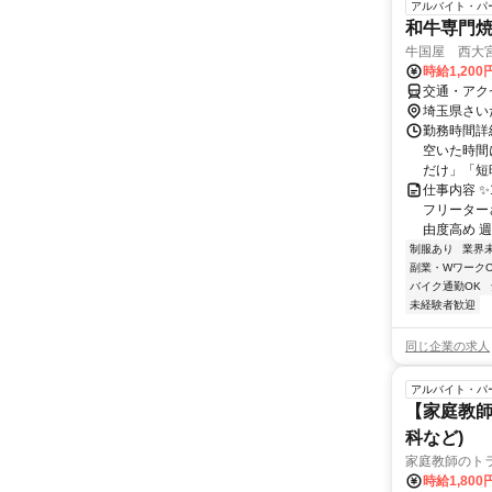
アルバイト・パ
和牛専門焼
牛国屋 西大
時給1,200
交通・アク
埼玉県さい
勤務時間詳細
空いた時間
だけ」「短時
仕事内容 
フリーター
由度高め 週
制服あり
業界
副業・WワークO
バイク通勤OK
未経験者歓迎
同じ企業の求人
アルバイト・パ
【家庭教師
科など)
家庭教師のト
時給1,800