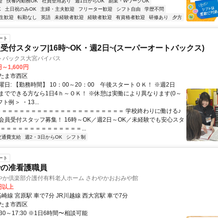
迎
扶養内勤務OK
社員登用あり
週1日からOK
副業・WワークOK
K
土日祝のみOK
主婦・主夫歓迎
フリーター歓迎
シフト自由
学歴不問
生歓迎
転勤なし
英語
未経験者歓迎
経験者歓迎
有資格者歓迎
研修あり
夕方
ート
受付スタッフ|16時~OK・週2日~(スーパーオートバックス)
トバックス大宮バイパス
円～1,600円
たま市西区
日: 【勤務時間】 10：00～20：00 午後スタートＯＫ！ ※週2日
までできる方なら1日4ｈ～ＯＫ！ ※休憩は実働により異なります(0～
フト例＞ ・13...
 ＝＝＝＝＝＝＝＝＝＝＝＝＝＝＝＝＝＝＝＝＝＝ 学校終わりに働ける♪
会員受付スタッフ募集！ 16時～OK／週2日～OK／未経験でも安心スタ
＝＝＝＝＝＝＝＝＝＝＝＝＝＝...
交通費支給
週2・3日からOK
シフト制
ート
での准看護職員
やか倶楽部介護付有料老人ホーム さわやかおおみや館
0円以上
高崎線 宮原駅 車で7分 JR川越線 西大宮駅 車で7分
たま市西区
30～17:30 ※1日6時間〜相談可能