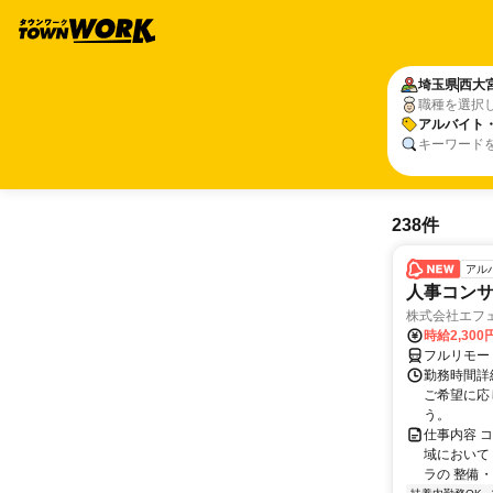
埼玉県
西大
職種を選択
アルバイト
キーワード
238件
アル
人事コン
株式会社エフ
時給2,30
フルリモー
勤務時間詳細
ご希望に応
う。
仕事内容 
域において
ラの 整備・