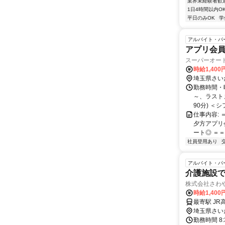
業界未経験者歓
1日4時間以内O
平日のみOK
学
アルバイト・パ
アプリ会員
スーパーオー
時給1,400
埼玉県さい
勤務時間・曜
～、ラスト
90分) ＜シ
仕事内容:
夕方アプリ
ート◎ ＝＝
社員登用あり
アルバイト・パ
介護施設
株式会社さわ
時給1,40
最寄駅 JR
埼玉県さい
勤務時間 8: