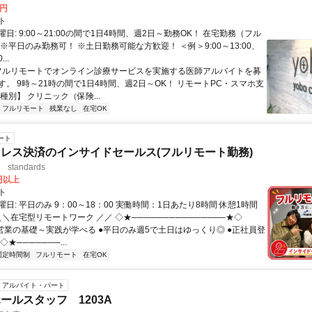
0円
ト
日: 9:00～21:00の間で1日4時間、週2日～勤務OK！ 在宅勤務（フル
※平日のみ勤務可！ ※土日勤務可能な方歓迎！ ＜例＞9:00～13:00、
...
 フルリモートでオンライン診療サービスを実施する医師アルバイトを募
す。 9時～21時の間で1日4時間、週2日～OK！ リモートPC・スマホ支
種別】 クリニック（保険...
フルリモート
残業なし
在宅OK
ート
レス決済のインサイドセールス(フルリモート勤務)
standards
0円以上
ト
日: 平日のみ 9：00～18：00 実働時間：1日あたり8時間 休憩1時間
＼＼在宅型リモートワーク ／／ ◇★───────────────★◇
提案営業の基礎～実践が学べる ●平日のみ週5で土日はゆっくり◎ ●正社員登
★───────...
固定時間制
フルリモート
在宅OK
アルバイト・パート
ールスタッフ 1203A