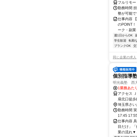
フルリモー
勤務時間 
整が可能で
仕事内容 
のPOINT
ーク・副業も
週1日からOK
学生歓迎
転勤
ブランクOK
交
同じ企業の求人
個別指導
明光義塾 西大宮
1業務あたり
アクセス 
扇北口徒歩
越線・JR
埼玉県さい
勤務時間 実
17:45 17:
仕事内容 
目だけ」「
業の流れ▼ 