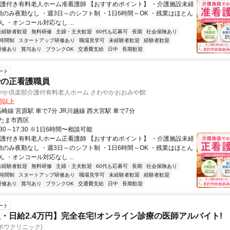
介護付き有料老人ホーム准看護師 【おすすめポイント】 ・介護施設未経
勤のみ夜勤なし ・週3日～のシフト制 ・1日6時間～OK ・残業はほとん
 ・オンコール対応なし ...
未経験者歓迎
無料研修
主婦・主夫歓迎
60代も応募可
長期
社会保険あり
時間制
スタートアップ研修あり
職場見学可
未経験者歓迎
経験者歓迎
研修あり
賞与あり
ブランクOK
交通費支給
日中
長期歓迎
ート
での正看護職員
やか倶楽部介護付有料老人ホーム さわやかおおみや館
0円以上
高崎線 宮原駅 車で7分 JR川越線 西大宮駅 車で7分
たま市西区
30～17:30 ※1日6時間〜相談可能
介護付き有料老人ホーム正看護師 【おすすめポイント】 ・介護施設未経
勤のみ夜勤なし ・週3日～のシフト制 ・1日6時間～OK ・残業はほとん
 ・オンコール対応なし ...
未経験者歓迎
無料研修
主婦・主夫歓迎
60代も応募可
長期
社会保険あり
時間制
スタートアップ研修あり
職場見学可
未経験者歓迎
経験者歓迎
研修あり
賞与あり
ブランクOK
交通費支給
日中
長期歓迎
ート
・日給2.4万円】完全在宅!オンライン診療の医師アルバイト!
c(ヨボウクリニック)