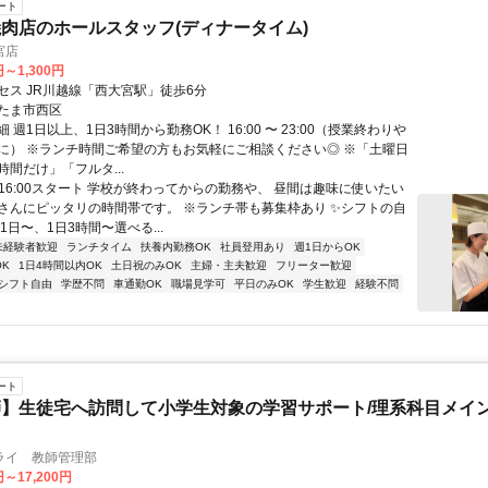
ート
肉店のホールスタッフ(ディナータイム)
宮店
円～1,300円
セス JR川越線「西大宮駅」徒歩6分
たま市西区
 週1日以上、1日3時間から勤務OK！ 16:00 〜 23:00（授業終わりや
に） ※ランチ時間ご希望の方もお気軽にご相談ください◎ ※「土曜日
間だけ」「フルタ...
✨16:00スタート 学校が終わってからの勤務や、 昼間は趣味に使いたい
さんにピッタリの時間帯です。 ※ランチ帯も募集枠あり ✨シフトの自
1日〜、1日3時間〜選べる...
未経験者歓迎
ランチタイム
扶養内勤務OK
社員登用あり
週1日からOK
K
1日4時間以内OK
土日祝のみOK
主婦・主夫歓迎
フリーター歓迎
シフト自由
学歴不問
車通勤OK
職場見学可
平日のみOK
学生歓迎
経験不問
ート
】生徒宅へ訪問して小学生対象の学習サポート/理系科目メイン
ライ 教師管理部
円～17,200円