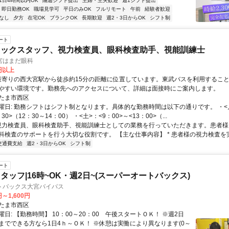
1日4時間以内OK
隔週シフト提出
主婦・主夫歓迎
週1シフト提出
即日勤務OK
職場見学可
平日のみOK
フルリモート
午前
経験者歓迎
なし
夕方
在宅OK
ブランクOK
長期歓迎
週2・3日からOK
シフト制
ート
ニックスタッフ、視力検査員、眼科検査助手、視能訓練士
宮はまだ眼科
0円以上
やすい環境です。勤務先へのアクセスについて、詳細は面接時にご案内します。
たま市西区
曜日: 勤務シフトはシフト制となります。具体的な勤務時間は以下の通りです。 ・<
：30>（12：30～14：00） ・<土>：<9：00>～<13：00>（...
 視力検査員、眼科検査助手、視能訓練士としての業務を行っていただきます。患者
科検査のサポートを行う大切な役割です。 【主な仕事内容】 * 患者様の視力検査を実施
交通費支給
週2・3日からOK
シフト制
ート
タッフ|16時~OK・週2日~(スーパーオートバックス)
トバックス大宮バイパス
円～1,600円
たま市西区
日: 【勤務時間】 10：00～20：00 午後スタートＯＫ！ ※週2日
までできる方なら1日4ｈ～ＯＫ！ ※休憩は実働により異なります(0～