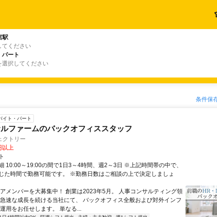
宮駅
してください
・パート
を選択してください
条件保
バイト・パート
サルファームのバックオフィススタッフ
ェクトリー
0円以上
ト
 10:00～19:00の間で1日3～4時間、週2～3日 ※上記時間帯の中で、
じた時間で勤務可能です。 ※勤務日数はご相談の上で決定しましょ
コアメンバーを大募集中！ 創業は2023年5月。 人事コンサルティング領
 急速な成長を続ける当社にて、 バックオフィス全般および対外インフ
運用をお任せします。 単なる...