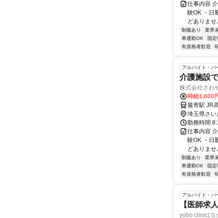
仕事内容 
験OK ・日
どありません
制服あり
業界
車通勤OK
固定
有資格者歓迎
アルバイト・パ
介護施設
株式会社さわ
時給1,60
最寄駅 JR
埼玉県さい
勤務時間 8:
仕事内容 
験OK ・日
どありません
制服あり
業界
車通勤OK
固定
有資格者歓迎
アルバイト・パ
【医師求人
yobo clini