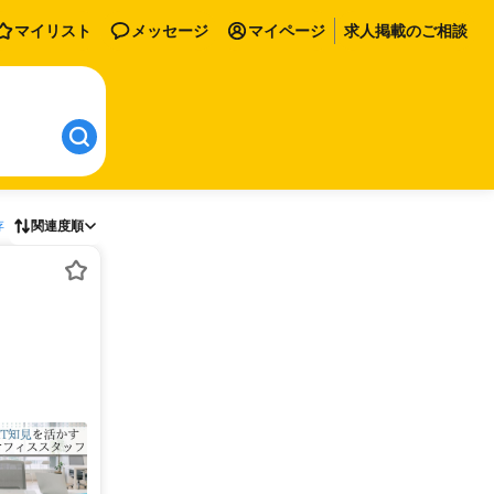
マイリスト
メッセージ
マイページ
求人掲載のご相談
存
関連度順