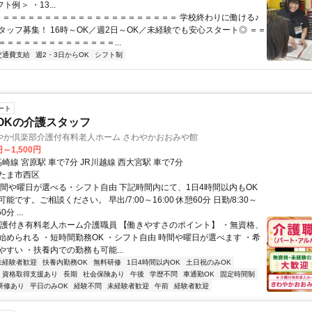
フト例＞ ・13...
 ＝＝＝＝＝＝＝＝＝＝＝＝＝＝＝＝＝＝＝＝＝＝ 学校終わりに働ける♪
タッフ募集！ 16時～OK／週2日～OK／未経験でも安心スタート◎ ＝＝
＝＝＝＝＝＝＝＝＝＝＝＝＝＝...
交通費支給
週2・3日からOK
シフト制
ート
OKの介護スタッフ
やか倶楽部介護付有料老人ホーム さわやかおおみや館
円～1,500円
高崎線 宮原駅 車で7分 JR川越線 西大宮駅 車で7分
たま市西区
時間や曜日が選べる・シフト自由 下記時間内にて、1日4時間以内もOK
能です。ご相談ください。 早出/7:00～16:00 休憩60分 日勤/8:30～
0分 ...
介護付き有料老人ホーム介護職員 【働きやすさのポイント】 ・無資格、
始められる ・短時間勤務OK ・シフト自由 時間や曜日が選べます ・希
すい ・扶養内での勤務も可能...
未経験者歓迎
扶養内勤務OK
無料研修
1日4時間以内OK
土日祝のみOK
資格取得支援あり
長期
社会保険あり
午後
学歴不問
車通勤OK
固定時間制
研修あり
平日のみOK
経験不問
未経験者歓迎
午前
経験者歓迎