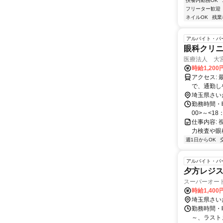
扶養内勤務OK
フリーター歓迎
ネイルOK
残業
アルバイト・パ
眼科クリ
医療法人 大
時給1,20
アクセス: 最寄りの西大宮駅から徒歩約15分の距離に位置しています。東武バスを利用することも可能ですの
で、通勤し
埼玉県さい
勤務時間・
00>～<18
仕事内容:
力検査や眼
週1日からOK
アルバイト・パ
夕方レジス
スーパーオー
時給1,400
埼玉県さい
勤務時間・曜
～、ラスト