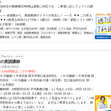
ト
担当科目や勤務曜日/時間は柔軟に対応でき、ご希望に応じてシフトの調
す。
【―― 未経験から、家庭教師のトライの先生に！ ――】 ▼▼ この求人
！ ▼▼ □得意な科目だけでOK！ □週1日・1時間～OK！柔軟シフト □Wワ
大歓迎！ □未経験...
副業・WワークOK
土日祝のみOK
主婦・主夫歓迎
シフト自由
平日のみOK
なし
経験不問
英語
未経験者歓迎
フルリモート
経験者歓迎
残業なし
研修あり
通費支給
シフト制
週4日以上OK
服装自由
アルバイト・パート
塾の英語講師
教室(4050)
 1,810円以上（コマ 90分）
ＪＲ川越線/ＪＲ埼京線 西大宮南口徒歩約6分、ＪＲ川越線/ＪＲ埼京線 指
約26分、ＪＲ川越線/ＪＲ埼京線 日進（埼玉県）北口徒歩約31分 JR川
埼京線「西大宮駅」徒歩6分
たま市西区
働時間：1時間30分/日 平均勤務日数：1ヶ月あたり4日～20日 16:10～
55～19:30 19:40～21:15 【土曜】 14:25～16:00 16:10～...
具体的には 1対3の個別指導で、やさしく生徒をサポートします。 「一科
得意科目から教えてみたい」など、 まずはご希望をお伺いします。 授
・生徒さんと楽しくお話してスタ...