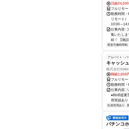
日給24,00
フルリモー
勤務時間・曜
リモート） 
10:00～14:0
仕事内容:
集いたしま
給！ 【施設
変形労働時間制
アルバイト・パ
キャッシュ
株式会社make 
時給1,60
フルリモー
勤務時間・曜
仕事内容: 
●BtoB
用実績あり ◇
社員登用あり
パチンコホ