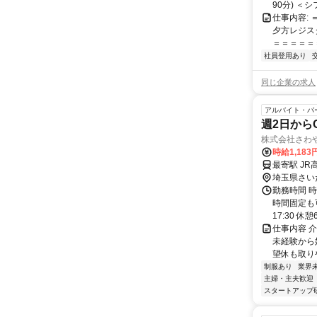
90分) ＜シ
仕事内容:
夕方レジス
＝＝＝＝＝
社員登用あり
同じ企業の求人
アルバイト・パ
週2日から
株式会社さわ
時給1,183
最寄駅 JR
埼玉県さい
勤務時間 
時間固定も可
17:30 休憩6
仕事内容 
未経験から
望休も取りや
制服あり
業界
主婦・主夫歓迎
スタートアップ