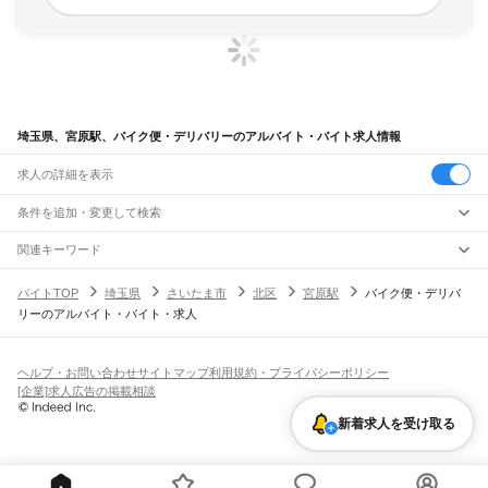
埼玉県、宮原駅、バイク便・デリバリーのアルバイト・バイト求人情報
求人の詳細を表示
条件を追加・変更して検索
市区町村を追加・変更
関連キーワード
完全在宅ワーク 全国
シール貼り 在宅
現在地周辺
ガチャガチャ
犬カフェ
埼玉県
駅を追加・変更
バイトTOP
埼玉県
さいたま市
北区
宮原駅
バイク便・デリバ
埼玉県
すべて
リーのアルバイト・バイト・求人
さいたま市
すべて
職種を追加・変更
JR武蔵野線
西区
北区
大宮区
見沼区
中央区
桜区
浦和区
南区
緑区
岩槻区
東所沢駅
新座駅
北朝霞駅
西浦和駅
武蔵浦和駅
南浦和駅
東浦和駅
東川口駅
南越谷駅
飲食・フードサービス
川越市
熊谷市
川口市
行田市
秩父市
所沢市
飯能市
加須市
本庄市
東松山市
特徴を追加・変更
越谷レイクタウン駅
吉川駅
吉川美南駅
新三郷駅
三郷駅
飲食・フードサービス
すべて
ヘルプ・お問い合わせ
サイトマップ
利用規約・プライバシーポリシー
春日部市
狭山市
羽生市
鴻巣市
深谷市
上尾市
草加市
越谷市
蕨市
戸田市
入間市
ホールスタッフ
キッチンスタッフ
皿洗い・洗い場
精肉・鮮魚加工
給食調理
人気
[企業]求人広告の掲載相談
JR八高線(八王子～高麗川)
朝霞市
志木市
和光市
新座市
桶川市
久喜市
北本市
八潮市
富士見市
三郷市
蓮田市
雇用形態を追加・変更
パン屋（ベーカリー）
フードカウンター販売員
バー（BAR）・バーテンダー
日払いOK
高校生歓迎
学生歓迎
深夜の仕事
髪型・髪色自由
ひげOK
ネイルOK
金子駅
東飯能駅
高麗川駅
坂戸市
幸手市
鶴ヶ島市
日高市
吉川市
ふじみ野市
白岡市
騎西町
北川辺町
飲食店補助（開店・閉店準備）
飲食店（店長・マネージャー）
新着求人を受け取る
ピアスOK
アルバイト・パート
履歴書不要
オープニングスタッフ
留学生・外国人活躍中
大利根町
北足立郡
入間郡
比企郡
秩父郡
児玉郡
大里郡
南埼玉郡
北葛飾郡
都道府県を変更
営業・販売
JR八高線(高麗川～高崎)
勤務期間
正社員
高麗川駅
毛呂駅
越生駅
明覚駅
小川町駅
竹沢駅
折原駅
寄居駅
用土駅
松久駅
児玉駅
営業・販売
すべて
短期
契約社員
単発・1日OK
長期
期間限定（春夏冬休み等）
丹荘駅
営業
テレフォンアポインター（テレアポ）
ルートセールス
コンビニ
シフト
派遣社員