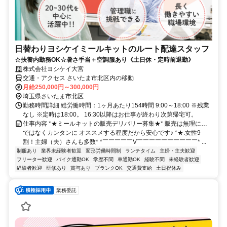
日替わりヨシケイミールキットのルート配達スタッフ
☆扶養内勤務OK☆暑さ手当＋空調服あり《土日休・定時前退勤》
株式会社ヨシケイ大宮
交通・アクセス さいたま市北区内の移動
月給250,000円～300,000円
埼玉県さいたま市北区
勤務時間詳細 総労働時間：1ヶ月あたり154時間 9:00～18:00 ※残業
なし ※定時は18:00。 16:30以降はお仕事が終わり次第帰宅可。
仕事内容 *★ミールキットの販売デリバリー募集★* 販売は無理に…
ではなくカンタンに オススメする程度だから安心です♪ *★.女性9
割！主婦（夫）さんも多数* *￣￣￣￣￣V￣￣￣￣￣￣￣￣￣￣* ...
制服あり
業界未経験者歓迎
変形労働時間制
ランチタイム
主婦・主夫歓迎
フリーター歓迎
バイク通勤OK
学歴不問
車通勤OK
経験不問
未経験者歓迎
経験者歓迎
研修あり
賞与あり
ブランクOK
交通費支給
土日祝休み
業務委託