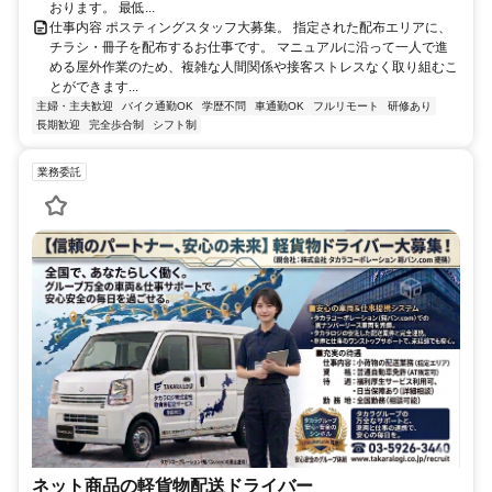
おります。 最低...
仕事内容 ポスティングスタッフ大募集。 指定された配布エリアに、
チラシ・冊子を配布するお仕事です。 マニュアルに沿って一人で進
める屋外作業のため、複雑な人間関係や接客ストレスなく取り組むこ
とができます...
主婦・主夫歓迎
バイク通勤OK
学歴不問
車通勤OK
フルリモート
研修あり
長期歓迎
完全歩合制
シフト制
業務委託
ネット商品の軽貨物配送ドライバー