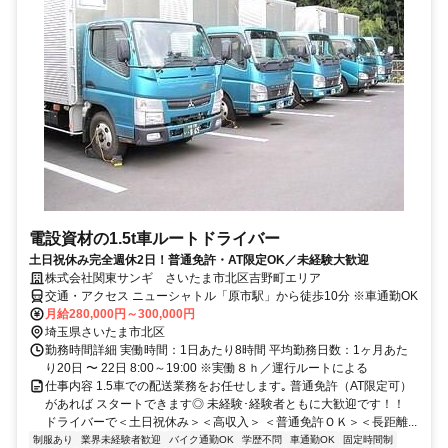
電設資材の1.5t車ルートドライバー
土日祝休み完全週休2日！普通免許・AT限定OK／未経験大歓迎
株式会社関東サンギ さいたま市北区吉野町エリア
交通・アクセス ニューシャトル「原市駅」から徒歩10分 ※車通勤OK
月給280,000円～300,000円
埼玉県さいたま市北区
勤務時間詳細 実働時間：1日あたり8時間 平均勤務日数：1ヶ月あた
り20日 〜 22日 8:00～19:00 ※実働８ｈ／運行ルートによる
仕事内容 1.5車での配送業務をお任せします｡ 普通免許（AT限定可）
があれば スタートできます◎ 未経験･経験者ともに大歓迎です！！
ドライバーで＜土日祝休み＞＜高収入＞ ＜普通免許ＯＫ＞＜長距離...
制服あり
業界未経験者歓迎
バイク通勤OK
学歴不問
車通勤OK
固定時間制