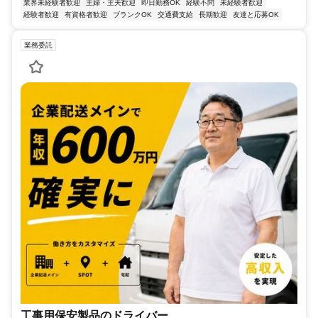
業界未経験者歓迎
主婦・主夫歓迎
即日勤務OK
経験不問
未経験者歓迎
経験者歓迎
有資格者歓迎
ブランクOK
交通費支給
長期歓迎
友達と応募OK
業務委託
工事用保安製品のドライバー