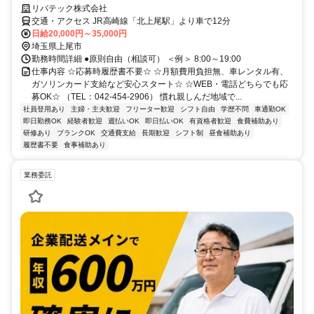
リバテック株式会社
交通・アクセス JR高崎線「北上尾駅」より車で12分
日給20,000円～35,000円
埼玉県上尾市
勤務時間詳細 ●原則自由（相談可） ＜例＞ 8:00～19:00
仕事内容 ☆応募時履歴書不要☆ ☆月額費用負担無、車レンタル有、
ガソリンカード支給など安心スタート☆ ☆WEB・電話どちらでも応
募OK☆ （TEL：042-454-2906） 慣れ親しんだ地域で...
社員登用あり
主婦・主夫歓迎
フリーター歓迎
シフト自由
学歴不問
車通勤OK
即日勤務OK
経験者歓迎
週払いOK
即日払いOK
有資格者歓迎
食費補助あり
研修あり
ブランクOK
交通費支給
長期歓迎
シフト制
昼食補助あり
履歴書不要
食事補助あり
業務委託