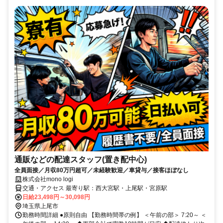
通販などの配達スタッフ(置き配中心)
全員面接／月収80万円超可／未経験歓迎／車貸与／接客ほぼなし
株式会社mono logi
交通・アクセス 最寄り駅：西大宮駅・上尾駅・宮原駅
日給23,498円～30,098円
埼玉県上尾市
勤務時間詳細 ●原則自由 【勤務時間帯の例】 ＜午前の部＞ 7:20～ ＜