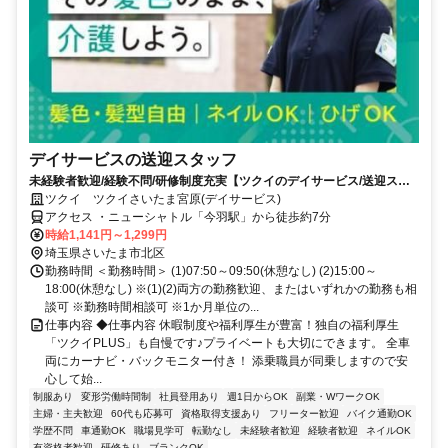
デイサービスの送迎スタッフ
未経験者歓迎/経験不問/研修制度充実【ツクイのデイサービス/送迎スタ
ッフ求人】
ツクイ ツクイさいたま宮原(デイサービス)
アクセス ・ニューシャトル「今羽駅」から徒歩約7分
時給1,141円～1,299円
埼玉県さいたま市北区
勤務時間 ＜勤務時間＞ (1)07:50～09:50(休憩なし) (2)15:00～
18:00(休憩なし) ※(1)(2)両方の勤務歓迎、またはいずれかの勤務も相
談可 ※勤務時間相談可 ※1か月単位の...
仕事内容 ◆仕事内容 休暇制度や福利厚生が豊富！独自の福利厚生
「ツクイPLUS」も自慢です♪プライベートも大切にできます。 全車
両にカーナビ・バックモニター付き！ 添乗職員が同乗しますので安
心して始...
制服あり
変形労働時間制
社員登用あり
週1日からOK
副業・WワークOK
主婦・主夫歓迎
60代も応募可
資格取得支援あり
フリーター歓迎
バイク通勤OK
学歴不問
車通勤OK
職場見学可
転勤なし
未経験者歓迎
経験者歓迎
ネイルOK
有資格者歓迎
研修あり
ブランクOK