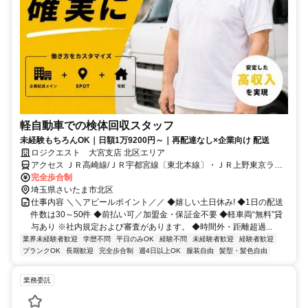
軽自動車での検体回収スタッフ
未経験もちろんOK｜日額1万9200円～｜再配達なし×企業向け 配送
ロジクエスト 大宮支店 北区エリア
アクセス ＪＲ高崎線/ＪＲ宇都宮線〔東北本線〕・ＪＲ上野東京ライ
ン 宮原東口徒歩約5分、埼玉新都市交通ニューシャトル 東宮原徒歩約
完全歩合制
6分、埼玉新都市交通ニューシャトル 加茂宮出入口2徒歩約10分
埼玉県さいたま市北区
仕事内容 ＼＼アピールポイント／／ ◆嬉しい土日休み! ◆1日の配送
件数は30～50件 ◆前払い可／加盟金・保証金不要 ◆軽車両“無料”貸
与あり ※社内規定および審査があります。 ◆時間外・距離超過...
業界未経験者歓迎
学歴不問
平日のみOK
経験不問
未経験者歓迎
経験者歓迎
ブランクOK
長期歓迎
完全歩合制
週4日以上OK
服装自由
髪型・髪色自由
業務委託