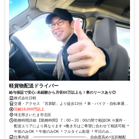
軽貨物配送ドライバー
給与保証で安心♪未経験から月収60万以上も！車のリースあり◎
株式会社日軽
交通・アクセス 「宮原駅」より徒歩13分 ＊車・バイク・自転車通勤
OK
日給18,000円以上
埼玉県さいたま市北区
勤務時間詳細 【勤務時間】 7：00～20：00の間で相談OK ※案件・
配送エリアにより異なります ⭐働き方はご希望に合わせて相談可能 ＊
午前のみOK ＊午後のみOK ＊フルタイム歓迎 ＊平日のみ...
仕事内容 ╭━━━━━━━━━━━━━━╮ 自由度高め×近距離配