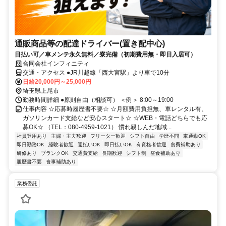
通販商品等の配達ドライバー(置き配中心)
日払い可／車メンテ永久無料／寮完備（初期費用無・即日入居可）
合同会社インフィニティ
交通・アクセス ●JR川越線「西大宮駅」より車で10分
日給20,000円～25,000円
埼玉県上尾市
勤務時間詳細 ●原則自由（相談可） ＜例＞ 8:00～19:00
仕事内容 ☆応募時履歴書不要☆ ☆月額費用負担無、車レンタル有、
ガソリンカード支給など安心スタート☆ ☆WEB・電話どちらでも応
募OK☆ （TEL：080-4959-1021） 慣れ親しんだ地域...
社員登用あり
主婦・主夫歓迎
フリーター歓迎
シフト自由
学歴不問
車通勤OK
即日勤務OK
経験者歓迎
週払いOK
即日払いOK
有資格者歓迎
食費補助あり
研修あり
ブランクOK
交通費支給
長期歓迎
シフト制
昼食補助あり
履歴書不要
食事補助あり
業務委託