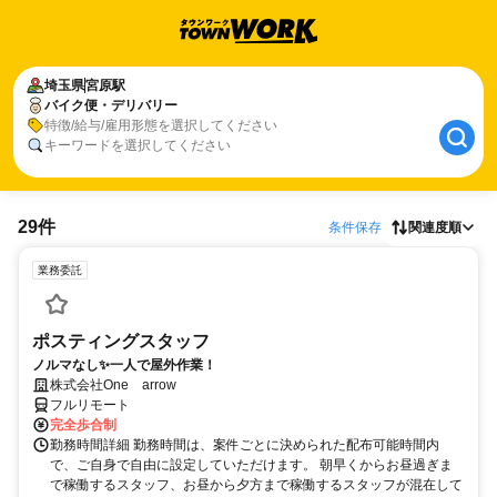
埼玉県
宮原駅
バイク便・デリバリー
特徴/給与/雇用形態を選択してください
キーワードを選択してください
29件
条件保存
関連度順
業務委託
ポスティングスタッフ
ノルマなし✨一人で屋外作業！
株式会社One arrow
フルリモート
完全歩合制
勤務時間詳細 勤務時間は、案件ごとに決められた配布可能時間内
で、ご自身で自由に設定していただけます。 朝早くからお昼過ぎま
で稼働するスタッフ、お昼から夕方まで稼働するスタッフが混在して