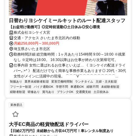
日替わりヨシケイミールキットのルート配達スタッフ
【お盆明け勤務可】◎定時前退勤◎土日休み◎安心環境
株式会社ヨシケイ大宮
交通・アクセス さいたま市北区内の移動
月給250,000円～300,000円
埼玉県さいたま市北区
勤務時間詳細 総労働時間：1ヶ月あたり154時間 9:00～18:00 ※残業
なし ※定時は18:00。 16:30以降はお仕事が終わり次第帰宅可。
仕事内容 女性に選ばれるお仕事といえば… 《 ヨシケイの配送ドライ
バー｡:+* 》 配送だけでなく簡単な事務作業もあります◎ 20代・30代
女性がメインに活躍中の現場。 ⌒⌒⌒V⌒⌒⌒⌒⌒⌒⌒⌒⌒⌒...
制服あり
業界未経験者歓迎
変形労働時間制
ランチタイム
主婦・主夫歓迎
フリーター歓迎
バイク通勤OK
学歴不問
車通勤OK
経験不問
未経験者歓迎
経験者歓迎
研修あり
賞与あり
ブランクOK
交通費支給
土日祝休み
業務委託
大手EC商品の軽貨物配送ドライバー
【日給2万円円】未経験から月収44万円可！車レンタル制度あり