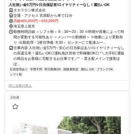
入社祝い金5万円✨日当保証有/ロイヤリティーなし！週払いOK
タカラロジ株式会社
交通・アクセス 宮原駅から車で11分
月給460,000円～650,000円
埼玉県上尾市
勤務時間詳細 ＜シフト例＞ 8：30〜20：30 ※時期や荷量によって時
間が変動する可能性あり ＜メンバーの勤務例＞ ※物量により変動有
り -出勤処理・1便目準備- 8:30～ センターにて配達ルー...
仕事内容 入社祝い金5万円✨安心の日当保証あり/ロイヤリティーなし
の高還元率！週払いOK◎運転免許所有で即稼働OK◎ *＼大手EC通販
の商品をお客様に宅配するお仕事です／* ・置き配メインで接客ほ
ぼ...
社員登用あり
学歴不問
即日勤務OK
経験者歓迎
週払いOK
ブランクOK
シフト制
同じ企業の求人
正社員