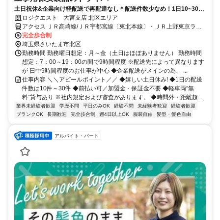
土日祝休&企業向け軽配送で再配達なし＊配送件数少なめ！1日10~30件
のみ
ロジクエスト 大宮支店 北区エリア
アクセス ＪＲ高崎線/ＪＲ宇都宮線〔東北本線〕・ＪＲ上野東京ライ
ン 宮原東口徒歩約5分、埼玉新都市交通ニューシャトル 東宮原徒歩約
完全歩合制
6分、埼玉新都市交通ニューシャトル 加茂宮出入口2徒歩約10分
埼玉県さいたま市北区
勤務時間 勤務曜日想定：月～金（土日はほぼありません） 勤務時間
想定：7：00～19：00の間で9時間程度 ※配送先によって異なります
が 日中9時間程度のお仕事が中心 ◆企業配送がメインの為、 ...
仕事内容 ＼＼アピールポイント／／ ◆嬉しい土日休み! ◆1日の配送
件数は10件～30件 ◆前払い可／加盟金・保証金不要 ◆軽車両“無
料”貸与あり ※社内規定および審査があります。 ◆時間外・距離超...
業界未経験者歓迎
学歴不問
平日のみOK
経験不問
未経験者歓迎
経験者歓迎
ブランクOK
長期歓迎
完全歩合制
週4日以上OK
服装自由
髪型・髪色自由
アルバイト・パート