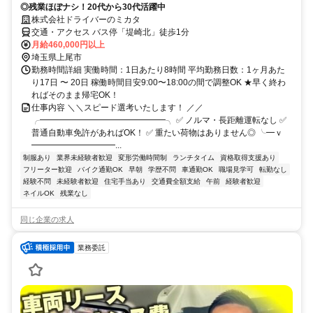
◎残業ほぼナシ！20代から30代活躍中
株式会社ドライバーのミカタ
交通・アクセス バス停「堤崎北」徒歩1分
月給460,000円以上
埼玉県上尾市
勤務時間詳細 実働時間：1日あたり8時間 平均勤務日数：1ヶ月あた
り17日 〜 20日 稼働時間目安9:00〜18:00の間で調整OK ★早く終わ
ればそのまま帰宅OK！
仕事内容 ＼＼スピード選考いたします！ ／／
╭━━━━━━━━━━━━━━━╮ ✅ ノルマ・長距離運転なし ✅
普通自動車免許があればOK！ ✅ 重たい荷物はありません◎ ╰━ｖ
━━━━━━━━━━...
制服あり
業界未経験者歓迎
変形労働時間制
ランチタイム
資格取得支援あり
フリーター歓迎
バイク通勤OK
早朝
学歴不問
車通勤OK
職場見学可
転勤なし
経験不問
未経験者歓迎
住宅手当あり
交通費全額支給
午前
経験者歓迎
ネイルOK
残業なし
同じ企業の求人
業務委託