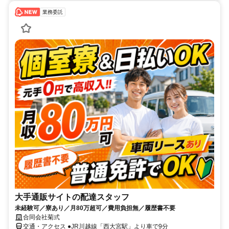
業務委託
大手通販サイトの配達スタッフ
未経験可／寮あり／月80万超可／費用負担無／履歴書不要
合同会社菊弎
交通・アクセス ●JR川越線「西大宮駅」より車で9分