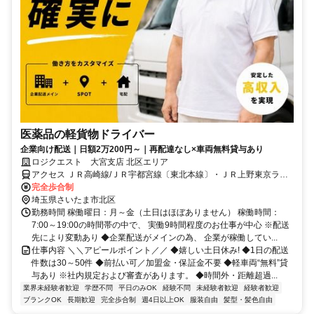
医薬品の軽貨物ドライバー
企業向け配送｜日額2万200円～｜再配達なし×車両無料貸与あり
ロジクエスト 大宮支店 北区エリア
アクセス ＪＲ高崎線/ＪＲ宇都宮線〔東北本線〕・ＪＲ上野東京ライ
ン 宮原東口徒歩約5分、埼玉新都市交通ニューシャトル 東宮原徒歩約
完全歩合制
6分、埼玉新都市交通ニューシャトル 加茂宮出入口2徒歩約10分
埼玉県さいたま市北区
勤務時間 稼働曜日：月～金（土日はほぼありません） 稼働時間：
7:00～19:00の時間帯の中で、 実働9時間程度のお仕事が中心 ※配送
先により変動あり ◆企業配送がメインの為、 企業が稼働してい...
仕事内容 ＼＼アピールポイント／／ ◆嬉しい土日休み! ◆1日の配送
件数は30～50件 ◆前払い可／加盟金・保証金不要 ◆軽車両“無料”貸
与あり ※社内規定および審査があります。 ◆時間外・距離超過...
業界未経験者歓迎
学歴不問
平日のみOK
経験不問
未経験者歓迎
経験者歓迎
ブランクOK
長期歓迎
完全歩合制
週4日以上OK
服装自由
髪型・髪色自由