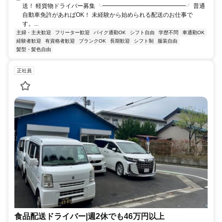
送！ 軽貨物ドライバー募集 ╰━━━━━━━━━━━━━━╯ 普通
自動車免許があればOK！ 未経験から始められる配送のお仕事で
す。...
主婦・主夫歓迎
フリーター歓迎
バイク通勤OK
シフト自由
学歴不問
車通勤OK
経験者歓迎
有資格者歓迎
ブランクOK
長期歓迎
シフト制
服装自由
髪型・髪色自由
正社員
食品配送ドライバー|週2休でも46万円以上