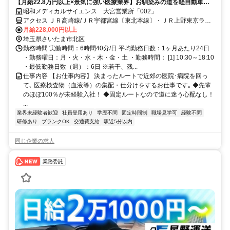
【月給22.8万円以上×景気に強い医療業界】お馴染みの道を軽自動車で
一人気ままに集配♪小回りが利くからストレスフリー！1箱1～2kgで力仕
昭和メディカルサイエンス 大宮営業所「002」
事は一切なし！
アクセス ＪＲ高崎線/ＪＲ宇都宮線〔東北本線〕・ＪＲ上野東京ライ
ン 宮原東口徒歩約6分、埼玉新都市交通ニューシャトル 東宮原徒歩約
月給228,000円以上
6分、埼玉新都市交通ニューシャトル 加茂宮出入口2徒歩約10分
埼玉県さいたま市北区
勤務時間 実働時間：6時間40分/日 平均勤務日数：1ヶ月あたり24日
・勤務曜日：月・火・水・木・金・土 ・勤務時間： [1] 10:30～18:10
・最低勤務日数（週）：6日 ※若干、残...
仕事内容 【お仕事内容】 決まったルートで近郊の医院･病院を回っ
て､ 医療検査物（血液等）の集配・仕分けをするお仕事です｡ ◆先輩
のほぼ100％が未経験入社！ ◆固定ルートなので道に迷う心配なし！
...
業界未経験者歓迎
社員登用あり
学歴不問
固定時間制
職場見学可
経験不問
研修あり
ブランクOK
交通費支給
駅近5分以内
同じ企業の求人
業務委託