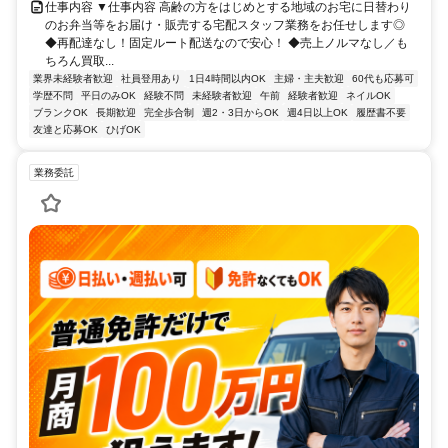
仕事内容 ▼仕事内容 高齢の方をはじめとする地域のお宅に日替わり
のお弁当等をお届け・販売する宅配スタッフ業務をお任せします◎
◆再配達なし！固定ルート配送なので安心！ ◆売上ノルマなし／も
ちろん買取...
業界未経験者歓迎
社員登用あり
1日4時間以内OK
主婦・主夫歓迎
60代も応募可
学歴不問
平日のみOK
経験不問
未経験者歓迎
午前
経験者歓迎
ネイルOK
ブランクOK
長期歓迎
完全歩合制
週2・3日からOK
週4日以上OK
履歴書不要
友達と応募OK
ひげOK
業務委託