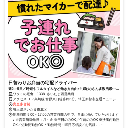
日替わりお弁当の宅配ドライバー
週2～5日／時短やフルタイムなど働き方自由♪主婦(夫)さん多数活躍中！
サポート体制バッチリなのでお子さんの行事でのお休みなども取りやす
ワタミの宅食 1338_さいたま西営業所
い◎
アクセス ＪＲ高崎線 宮原東口徒歩約6分、埼玉新都市交通ニューシャ
トル 加茂宮出入口2徒歩約7分、埼玉新都市交通ニューシャトル 東宮
完全歩合制
原徒歩約13分
埼玉県さいたま市北区
勤務時間 9:00～17:00の営業時間の中で、自由に働いていただけます
♪ ※営業所稼働日：月～金 ※平日のみOK／午前のみOK ※扶養内勤務
OK／短時間勤務OK ＊勤務時間・曜日応相談／お気軽にご...