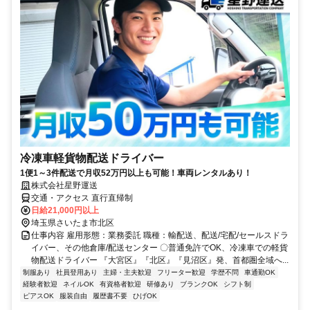
冷凍車軽貨物配送ドライバー
1便1～3件配送で月収52万円以上も可能！車両レンタルあり！
株式会社星野運送
交通・アクセス 直行直帰制
日給21,000円以上
埼玉県さいたま市北区
仕事内容 雇用形態：業務委託 職種：輸配送、配送/宅配/セールスドラ
イバー、その他倉庫/配送センター 〇普通免許でOK、冷凍車での軽貨
物配送ドライバー 『大宮区』『北区』『見沼区』発、首都圏全域へ...
制服あり
社員登用あり
主婦・主夫歓迎
フリーター歓迎
学歴不問
車通勤OK
経験者歓迎
ネイルOK
有資格者歓迎
研修あり
ブランクOK
シフト制
ピアスOK
服装自由
履歴書不要
ひげOK