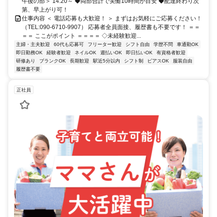
午後の部＞ 14:20～ ◆両部合計で実働10時間が目安 ◆配達終わり次
第、早上がり可！
仕事内容 ＜ 電話応募も大歓迎！ ＞ まずはお気軽にご応募ください！
（TEL:090‐6710‐9907） 応募者全員面接、履歴書も不要です！ ＝＝
＝＝ ここがポイント ＝＝＝＝ ◇未経験歓迎...
主婦・主夫歓迎
60代も応募可
フリーター歓迎
シフト自由
学歴不問
車通勤OK
即日勤務OK
経験者歓迎
ネイルOK
週払いOK
即日払いOK
有資格者歓迎
研修あり
ブランクOK
長期歓迎
駅近5分以内
シフト制
ピアスOK
服装自由
履歴書不要
正社員