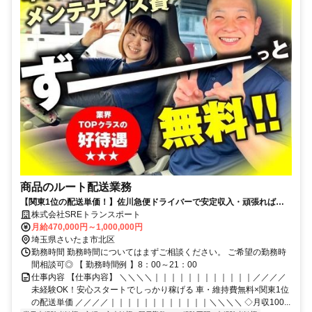
商品のルート配送業務
【関東1位の配送単価！】佐川急便ドライバーで安定収入・頑張れば月
100万円も夢じゃない！？
株式会社SREトランスポート
月給470,000円～1,000,000円
埼玉県さいたま市北区
勤務時間 勤務時間についてはまずご相談ください。 ご希望の勤務時
間相談可◎ 【 勤務時間例 】8：00～21：00
仕事内容 【仕事内容】 ＼＼＼＼｜｜｜｜｜｜｜｜｜｜｜｜／／／／
未経験OK！安心スタートでしっかり稼げる 車・維持費無料×関東1位
の配送単価 ／／／／｜｜｜｜｜｜｜｜｜｜｜｜＼＼＼＼ ◇月収100...