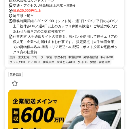
株式会社セカンドステージ
交通・アクセス JR高崎線上尾駅～車8分
日給20,000円以上
埼玉県上尾市
勤務時間詳細 8:30〜21:00（シフト制） 週1日〜OK／平日のみOK／
土日祝休みOK／週4日以上のガッツリ稼働も歓迎 ∟ご希望の収入に
あわせた働き方のご提案可能です
仕事内容 大手通販サイトの荷物を、軽バンを使用して担当エリアの
個人宅・企業へお届けするお仕事です。 指定拠点（大手物流倉庫）
での荷物積み込み 担当エリア近辺への配送（ポスト投函や宅配ボッ
クス宛の軽量荷...
主婦・主夫歓迎
フリーター歓迎
学歴不問
車通勤OK
経験者歓迎
ネイルOK
ブランクOK
ピアスOK
服装自由
友達と応募OK
ひげOK
髪型・髪色自由
業務委託