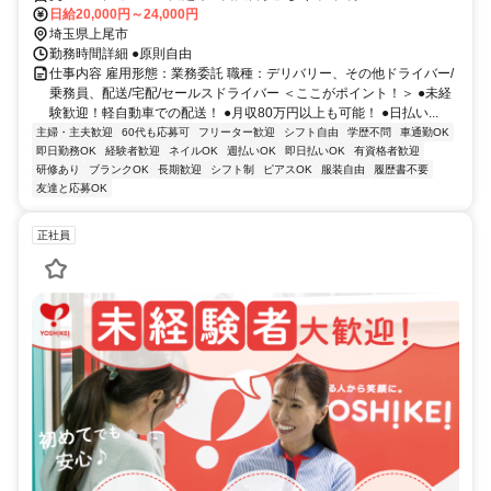
日給20,000円～24,000円
埼玉県上尾市
勤務時間詳細 ●原則自由
仕事内容 雇用形態：業務委託 職種：デリバリー、その他ドライバー/
乗務員、配送/宅配/セールスドライバー ＜ここがポイント！＞ ●未経
験歓迎！軽自動車での配送！ ●月収80万円以上も可能！ ●日払い...
主婦・主夫歓迎
60代も応募可
フリーター歓迎
シフト自由
学歴不問
車通勤OK
即日勤務OK
経験者歓迎
ネイルOK
週払いOK
即日払いOK
有資格者歓迎
研修あり
ブランクOK
長期歓迎
シフト制
ピアスOK
服装自由
履歴書不要
友達と応募OK
正社員