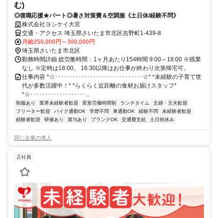
む)
◎復職応援★パート◎暑さ対策費＆空調服《土日休/経験不問》
株式会社ヨシケイ大宮
交通・アクセス 埼玉県さいたま市北区吉野町1-439-8
月給250,000円～300,000円
埼玉県さいたま市北区
勤務時間詳細 総労働時間：1ヶ月あたり154時間 9:00～18:00 ※残業
なし ※定時は18:00。 16:30以降はお仕事が終わり次第帰宅可。
仕事内容 *☆･･････････････････････････････☆* *未経験の子育て世
代が多数活躍中！* *らくらく近距離の食材お届けスタッフ*
*☆･･･････････････････...
制服あり
業界未経験者歓迎
変形労働時間制
ランチタイム
主婦・主夫歓迎
フリーター歓迎
バイク通勤OK
学歴不問
車通勤OK
経験不問
未経験者歓迎
経験者歓迎
研修あり
賞与あり
ブランクOK
交通費支給
土日祝休み
同じ企業の求人
正社員