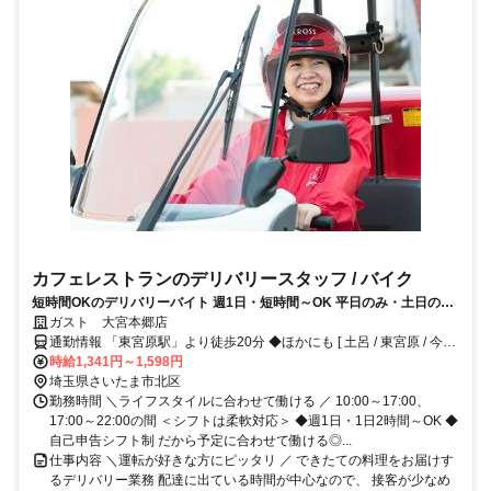
カフェレストランのデリバリースタッフ / バイク
短時間OKのデリバリーバイト 週1日・短時間～OK 平日のみ・土日のみ
も歓迎◎交通費やお得な食事補助、グループ全店で使える割引券など待
ガスト 大宮本郷店
遇も充実
通勤情報 「東宮原駅」より徒歩20分 ◆ほかにも [ 土呂 / 東宮原 / 今羽
/ 上尾 ] からも車で4～32分程度!!※自転車 / 車 / バイク通勤OK
時給1,341円～1,598円
埼玉県さいたま市北区
勤務時間 ＼ライフスタイルに合わせて働ける ／ 10:00～17:00、
17:00～22:00の間 ＜シフトは柔軟対応＞ ◆週1日・1日2時間～OK ◆
自己申告シフト制 だから予定に合わせて働ける◎...
仕事内容 ＼運転が好きな方にピッタリ ／ できたての料理をお届けす
るデリバリー業務 配達に出ている時間が中心なので、 接客が少なめ