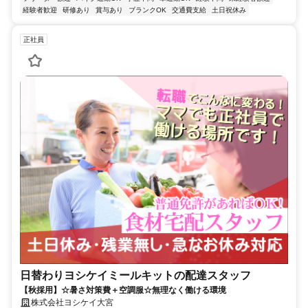
経験者歓迎
研修あり
賞与あり
ブランクOK
交通費支給
土日祝休み
正社員
日替わりヨシケイミールキットの配達スタッフ
【秋採用】☆暑さ対策費＋空調服☆無理なく働ける環境
株式会社ヨシケイ大宮