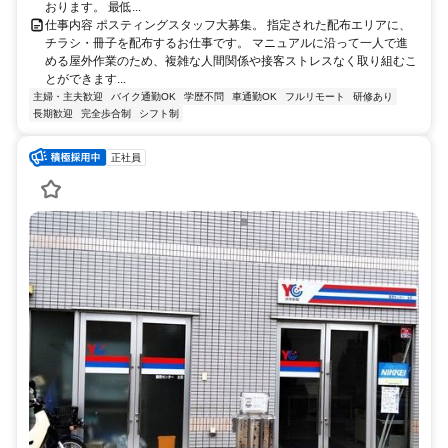
おります。 最低...
仕事内容 ポスティングスタッフ大募集。 指定された配布エリアに、
チラシ・冊子を配布するお仕事です。 マニュアルに沿って一人で進
める屋外作業のため、複雑な人間関係や接客ストレスなく取り組むこ
とができます...
主婦・主夫歓迎
バイク通勤OK
学歴不問
車通勤OK
フルリモート
研修あり
長期歓迎
完全歩合制
シフト制
正社員