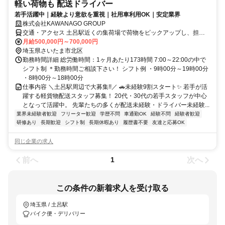
軽い荷物も 配送ドライバー
若手活躍中｜経験より意欲を重視｜社用車利用OK｜安定業界
株式会社KAWANAGO GROUP
交通・アクセス 土呂駅近くの集荷場で荷物をピックアップし、担当
エリアに配送いただきます。
月給500,000円～700,000円
埼玉県さいたま市北区
勤務時間詳細 総労働時間：1ヶ月あたり173時間 7:00～22:00の中で
シフト制 ＊勤務時間ご相談下さい！ シフト例 ・9時00分～19時00分
・8時00分～18時00分
仕事内容 ＼土呂駅周辺で大募集!!／ 🚗未経験9割スタート✨ 若手が活
躍する軽貨物配送スタッフ募集！ 20代・30代の若手スタッフが中心
となって活躍中。 先輩たちの多くが配送未経験・ドライバー未経験...
業界未経験者歓迎
フリーター歓迎
学歴不問
車通勤OK
経験不問
経験者歓迎
研修あり
長期歓迎
シフト制
長期休暇あり
履歴書不要
友達と応募OK
同じ企業の求人
前へ
次へ
1
この条件の新着求人を受け取る
埼玉県 / 土呂駅
バイク便・デリバリー