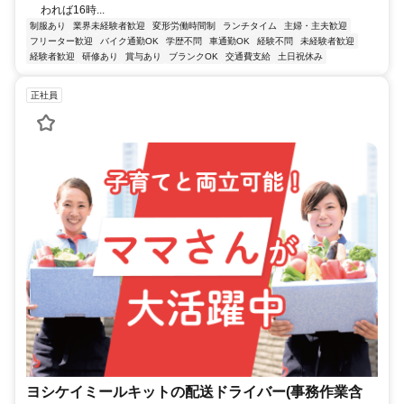
われば16時...
制服あり
業界未経験者歓迎
変形労働時間制
ランチタイム
主婦・主夫歓迎
フリーター歓迎
バイク通勤OK
学歴不問
車通勤OK
経験不問
未経験者歓迎
経験者歓迎
研修あり
賞与あり
ブランクOK
交通費支給
土日祝休み
正社員
ヨシケイミールキットの配送ドライバー(事務作業含