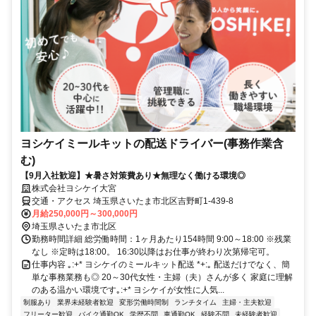
ヨシケイミールキットの配送ドライバー(事務作業含
む)
【9月入社歓迎】★暑さ対策費あり★無理なく働ける環境◎
株式会社ヨシケイ大宮
交通・アクセス 埼玉県さいたま市北区吉野町1-439-8
月給250,000円～300,000円
埼玉県さいたま市北区
勤務時間詳細 総労働時間：1ヶ月あたり154時間 9:00～18:00 ※残業
なし ※定時は18:00。 16:30以降はお仕事が終わり次第帰宅可。
仕事内容 ｡:+* ヨシケイのミールキット配送 *+:｡ 配送だけでなく、簡
単な事務業務も◎ 20～30代女性・主婦（夫）さんが多く 家庭に理解
のある温かい環境です｡:+* ヨシケイが女性に人気...
制服あり
業界未経験者歓迎
変形労働時間制
ランチタイム
主婦・主夫歓迎
フリーター歓迎
バイク通勤OK
学歴不問
車通勤OK
経験不問
未経験者歓迎