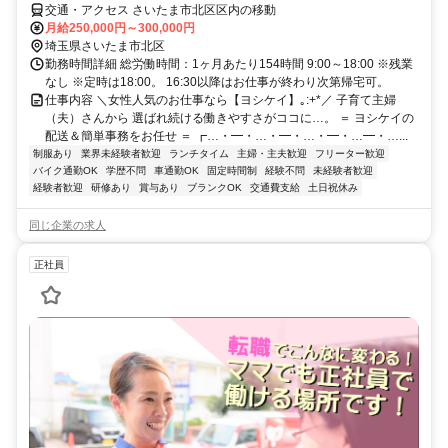
交通・アクセス さいたま市北区区内の移動
月給250,000円～300,000円
埼玉県さいたま市北区
勤務時間詳細 総労働時間：1ヶ月あたり154時間 9:00～18:00 ※残業
なし ※定時は18:00。 16:30以降はお仕事が終わり次第帰宅可。
仕事内容 ＼女性人気のお仕事なら【ヨシケイ】｡:+*／ 子育て主婦
（夫）さんから 選ばれ続ける働きやすさがココに…。 ＝ ヨシケイの
配送＆簡単事務をお任せ ＝ ┏…・━・…・━・…・━・…━・…...
制服あり
業界未経験者歓迎
ランチタイム
主婦・主夫歓迎
フリーター歓迎
バイク通勤OK
学歴不問
車通勤OK
固定時間制
経験不問
未経験者歓迎
経験者歓迎
研修あり
賞与あり
ブランクOK
交通費支給
土日祝休み
同じ企業の求人
正社員