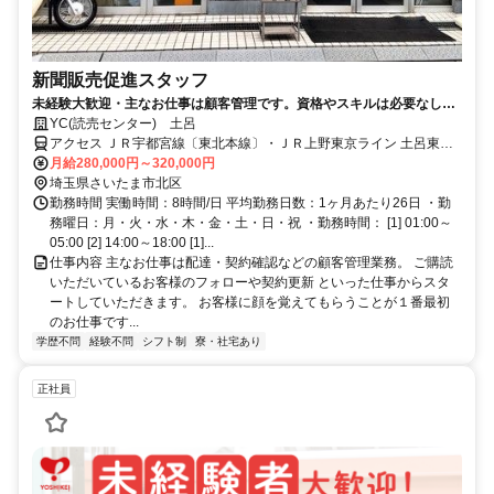
新聞販売促進スタッフ
未経験大歓迎・主なお仕事は顧客管理です。資格やスキルは必要なし。
日々の業務で月収もアップ！
YC(読売センター) 土呂
アクセス ＪＲ宇都宮線〔東北本線〕・ＪＲ上野東京ライン 土呂東口
徒歩約2分、東武野田線〔アーバンパークライン〕 大宮公園徒歩約12
月給280,000円～320,000円
分、東武野田線〔アーバンパークライン〕 大和田（埼玉県）徒歩約
埼玉県さいたま市北区
22分
勤務時間 実働時間：8時間/日 平均勤務日数：1ヶ月あたり26日 ・勤
務曜日：月・火・水・木・金・土・日・祝 ・勤務時間： [1] 01:00～
05:00 [2] 14:00～18:00 [1]...
仕事内容 主なお仕事は配達・契約確認などの顧客管理業務。 ご購読
いただいているお客様のフォローや契約更新 といった仕事からスタ
ートしていただきます。 お客様に顔を覚えてもらうことが１番最初
のお仕事です...
学歴不問
経験不問
シフト制
寮・社宅あり
正社員