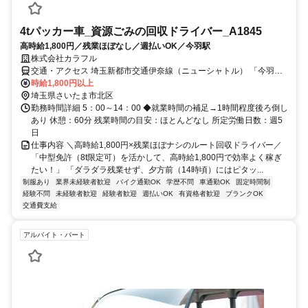
4tパッカー車_資源ごみの回収ドライバー_A1845
高時給1,800円／残業ほぼなし／週払いOK／今羽駅
株式会社カラフル
交通・アクセス 埼玉新都市交通伊奈線（ニューシャトル） 「今羽
駅」 より徒歩12分（駅より約950m）
時給1,800円以上
埼玉県さいたま市北区
勤務時間詳細 5：00～14：00 ◆就業時間の補足→1時間程度後ろ倒し
あり 休憩：60分 残業時間の目安：ほとんどなし 所定労働日数：週5
日
仕事内容 ＼高時給1,800円×残業ほぼナシのルート回収ドライバー／
「中型免許（8t限定可）を活かして、高時給1,800円で効率よく稼ぎ
たい！」 「ダラダラ残業せず、夕方前（14時頃）にはピタッ...
制服あり
業界未経験者歓迎
バイク通勤OK
学歴不問
車通勤OK
固定時間制
経験不問
未経験者歓迎
経験者歓迎
週払いOK
有資格者歓迎
ブランクOK
交通費支給
アルバイト・パート