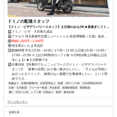
ドミノの配達スタッフ
【ドミノ・ピザデリバリースタッフ】土日祝のみもOK★昼過ぎシフトで
家庭との両立も
ドミノ・ピザ 大宮東大成店
アクセス 埼玉新都市交通ニューシャトル 鉄道博物館（大成）徒歩約
13分、埼玉新都市交通ニューシャトル 加茂宮出入口2徒歩約14分、東
時給1,200円～1,500円
武野田線〔アーバンパークライン〕 北大宮徒歩約14分 JR東北本線 北
埼玉県さいたま市北区
大宮駅 徒歩5分
勤務時間 平日:10:30～14:00／17:00～21:00 土日祝:10:30～14:00／
17:00～21:00 ※上記の時間内のシフト制 ※22時以降は18歳以上(法
令による) ★土日勤務でき...
仕事内容 【扶養内でちょこっとワーク◎ドミノ・ピザデリバリース
タッフ】 「家事の合間にお小遣い稼ぎがしたい」 「子どもが学校に
あがったタイミング、 無理のない範囲で仕事復帰したい」 という理
由でスタ...
制服あり
扶養内勤務OK
社員登用あり
副業・WワークOK
1日4時間以内OK
主婦・主夫歓迎
フリーター歓迎
学生歓迎
未経験者歓迎
長期歓迎
週2・3日からOK
シフト制
社割あり
髪型・髪色自由
同じ企業の求人
派遣社員