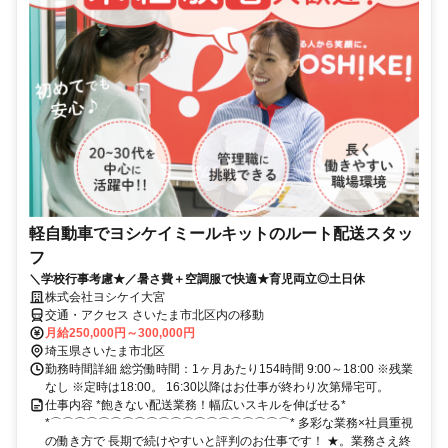
軽自動車でヨシケイミールキットのルート配送スタッ
フ
＼学校行事考慮★／暑さ費＋空調服で快適★育児両立◎土日休
株式会社ヨシケイ大宮
交通・アクセス さいたま市北区内の移動
月給250,000円～300,000円
埼玉県さいたま市北区
勤務時間詳細 総労働時間：1ヶ月あたり154時間 9:00～18:00 ※残業
なし ※定時は18:00。 16:30以降はお仕事が終わり次第帰宅可。
仕事内容 *飽きない配送業務！幅広いスキルを伸ばせる*
*⌒⌒⌒⌒⌒⌒⌒⌒⌒⌒⌒⌒⌒⌒⌒⌒⌒⌒⌒⌒* 多彩な業務×社員重視
の働き方で 長期で続けやすいと評判のお仕事です！ ★。業務さえ終