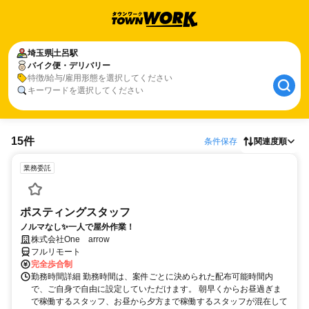
埼玉県
土呂駅
バイク便・デリバリー
特徴/給与/雇用形態を選択してください
キーワードを選択してください
15件
条件保存
関連度順
業務委託
ポスティングスタッフ
ノルマなし✨一人で屋外作業！
株式会社One arrow
フルリモート
完全歩合制
勤務時間詳細 勤務時間は、案件ごとに決められた配布可能時間内
で、ご自身で自由に設定していただけます。 朝早くからお昼過ぎま
で稼働するスタッフ、お昼から夕方まで稼働するスタッフが混在して