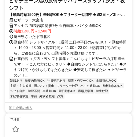
ピザチェーン店の原付デリバリースタッフ / 夕方・夜
シフト
【最高時給1500円】未経験OK★フリーター活躍中★週2日～／3h～☆
＜フリーWi-Fi有＞
ピザーラ 大宮店
アクセス 加茂宮駅 徒歩7分 ※自転車・バイク通勤OK
時給1,200円～1,500円
埼玉県さいたま市北区
勤務時間 シフトサイクル：1週間 土日や平日のみもOK！ ＜勤務時間
＞ 16:00～23:00 ＜営業時間＞ 11:00～23:00 上記営業時間の中か
ら、ご都合に合わせて 出勤時間をお選び頂けます...
仕事内容 ＜夕方・夜シフト募集＞こんにちは！ピザーラの採用担当
です！ ＜こんな方にピッタリ＞ ◆自由なシフトではたらきたい ◆ス
キマ時間・かけもちではたらきたい ◆安定して稼ぎたい ▼ ピザーラ
のデリ...
制服あり
扶養内勤務OK
社員登用あり
副業・WワークOK
土日祝のみOK
主婦・主夫歓迎
週1シフト提出
フリーター歓迎
バイク通勤OK
給料前払いOK
シフト自由
学歴不問
車通勤OK
即日勤務OK
職場見学可
学生歓迎
未経験者歓迎
午前
経験者歓迎
夕方
同じ企業の求人
正社員