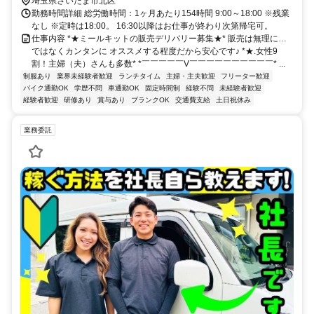
埼玉県さいたま市北区
勤務時間詳細 総労働時間：1ヶ月あたり154時間 9:00～18:00 ※残業
なし ※定時は18:00。 16:30以降はお仕事が終わり次第帰宅可。
仕事内容 *★ミールキットの販売デリバリー募集★* 販売は無理に…
ではなくカンタンに オススメする程度だから安心です♪ *★.女性9
割！主婦（夫）さんも多数* *￣￣￣￣￣V￣￣￣￣￣￣￣￣￣￣* ...
制服あり
業界未経験者歓迎
ランチタイム
主婦・主夫歓迎
フリーター歓迎
バイク通勤OK
学歴不問
車通勤OK
固定時間制
経験不問
未経験者歓迎
経験者歓迎
研修あり
賞与あり
ブランクOK
交通費支給
土日祝休み
業務委託