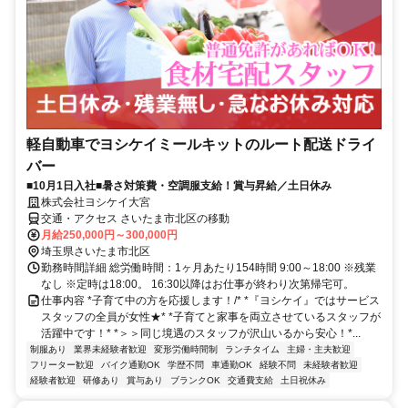
軽自動車でヨシケイミールキットのルート配送ドライ
バー
■10月1日入社■暑さ対策費・空調服支給！賞与昇給／土日休み
株式会社ヨシケイ大宮
交通・アクセス さいたま市北区の移動
月給250,000円～300,000円
埼玉県さいたま市北区
勤務時間詳細 総労働時間：1ヶ月あたり154時間 9:00～18:00 ※残業
なし ※定時は18:00。 16:30以降はお仕事が終わり次第帰宅可。
仕事内容 *子育て中の方を応援します！/* *『ヨシケイ』ではサービス
スタッフの全員が女性★* *子育てと家事を両立させているスタッフが
活躍中です！* *＞＞同じ境遇のスタッフが沢山いるから安心！*...
制服あり
業界未経験者歓迎
変形労働時間制
ランチタイム
主婦・主夫歓迎
フリーター歓迎
バイク通勤OK
学歴不問
車通勤OK
経験不問
未経験者歓迎
経験者歓迎
研修あり
賞与あり
ブランクOK
交通費支給
土日祝休み