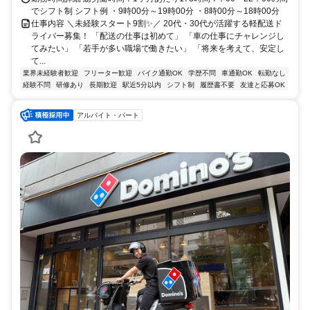
でシフト制 シフト例 ・9時00分～19時00分 ・8時00分～18時00分
仕事内容 ＼未経験スタート9割✨／ 20代・30代が活躍する軽配送ド
ライバー募集！ 「配送の仕事は初めて」 「車の仕事にチャレンジし
てみたい」 「若手が多い職場で働きたい」 「将来を考えて、安定し
て...
業界未経験者歓迎
フリーター歓迎
バイク通勤OK
学歴不問
車通勤OK
転勤なし
経験不問
研修あり
長期歓迎
駅近5分以内
シフト制
履歴書不要
友達と応募OK
アルバイト・パート