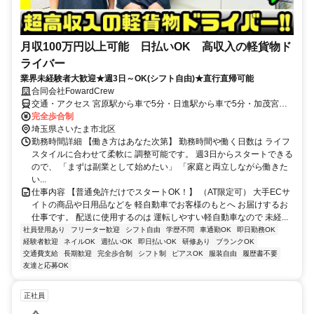
月収100万円以上可能 日払いOK 高収入の軽貨物ド
ライバー
業界未経験者大歓迎★週3日～OK(シフト自由)★直行直帰可能
合同会社FowardCrew
交通・アクセス 宮原駅から車で5分・日進駅から車で5分・加茂宮駅
から車で5分
完全歩合制
埼玉県さいたま市北区
勤務時間詳細 【働き方はあなた次第】 勤務時間や働く日数は ライフ
スタイルに合わせて柔軟に 調整可能です。 週3日からスタートできる
ので、 「まずは副業として始めたい」 「家庭と両立しながら働きた
い...
仕事内容 【普通免許だけでスタートOK！】 （AT限定可） 大手ECサ
イトの商品や日用品などを 軽自動車でお客様のもとへ お届けするお
仕事です。 配送に使用するのは 運転しやすい軽自動車なので 未経...
社員登用あり
フリーター歓迎
シフト自由
学歴不問
車通勤OK
即日勤務OK
経験者歓迎
ネイルOK
週払いOK
即日払いOK
研修あり
ブランクOK
交通費支給
長期歓迎
完全歩合制
シフト制
ピアスOK
服装自由
履歴書不要
友達と応募OK
正社員