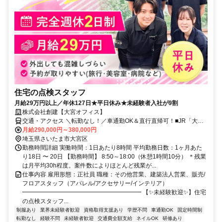
住宅の点検スタッフ
月給29万円以上／年休127日★平日休み★未経験者入社が9割
株式会社創建【大宮オフィス】
交通・アクセス ＼転勤なし！／車通勤OK＆直行直帰可！■JR「大宮
駅」より徒歩8分
月給290,000円～380,000円
埼玉県さいたま市大宮区
勤務時間詳細 実働時間：1日あたり8時間 平均勤務日数：1ヶ月あた
り18日 〜 20日 【勤務時間】 8:50～18:00（休憩1時間10分） ＊残業
は月平均30h程度。案件数によりほとんど残業が...
仕事内容 雇用形態：正社員 職種：その他営業、建築法人営業、販売/
フロアスタッフ（アパレル/アクセサリー/インテリア）
━━━━━━━━━━━━━━━━━━━━ 【✨未経験歓迎✨】住宅
の点検スタッフ...
制服あり
業界未経験者歓迎
資格取得支援あり
学歴不問
車通勤OK
固定時間制
転勤なし
経験不問
未経験者歓迎
交通費全額支給
ネイルOK
研修あり