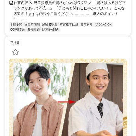
仕事内容 ＼ 児童指導員の資格があればOＫ◎ ／ 「資格はあるけどブ
ランクがあって不安…」 「子どもと関わる仕事がしたい！」 こんな
方歓迎！まずは内容をご覧ください↓ ……………求人のポイント
✨……...
学歴不問
固定時間制
経験者歓迎
有資格者歓迎
賞与あり
ブランクOK
交通費支給
長期歓迎
駅近5分以内
正社員