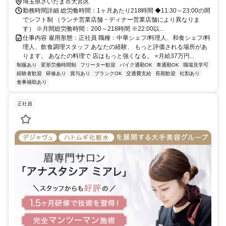
埼玉県さいたま市大宮区
勤務時間詳細 総労働時間：1ヶ月あたり218時間 ◆11:30～23:00の間
でシフト制 （ランチ営業店舗・ディナー営業店舗により異なりま
す） ※月間総労働時間：200～218時間 ※22:00以...
仕事内容 雇用形態：正社員 職種：中華シェフ/料理人、和食シェフ/料
理人、飲食調理スタッフ あなたの経験、 もっと評価される場所があ
ります。 あなたの料理で 店はもっと強くなる。 ⭐月給37万円...
制服あり
変形労働時間制
フリーター歓迎
バイク通勤OK
車通勤OK
職場見学可
経験者歓迎
研修あり
賞与あり
ブランクOK
交通費支給
長期歓迎
社割あり
食事補助あり
正社員