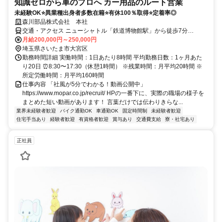
知識ゼロから車のプロへ カー用品のルート営業
未経験OK⭐異業種出身者多数在籍⭐有休100％取得⭐定着率◎
森川部品株式会社 本社
交通・アクセス ニューシャトル「鉄道博物館駅」から徒歩7分
※JR「大宮駅」からのアクセスも便利
月給200,000円～250,000円
埼玉県さいたま市大宮区
勤務時間詳細 実働時間：1日あたり8時間 平均勤務日数：1ヶ月あた
り20日 ⏰8:30〜17:30（休憩1時間） ※残業時間：月平均20時間 ※
所定労働時間：月平均160時間
仕事内容 「社風が5分でわかる！動画公開中」
https://www.mopar.co.jp/recruit/ HPの一番下に、実際の職場の様子を
まとめた短い動画があります！ 言葉だけでは伝わりきらな...
業界未経験者歓迎
バイク通勤OK
車通勤OK
固定時間制
未経験者歓迎
住宅手当あり
経験者歓迎
有資格者歓迎
賞与あり
交通費支給
寮・社宅あり
正社員