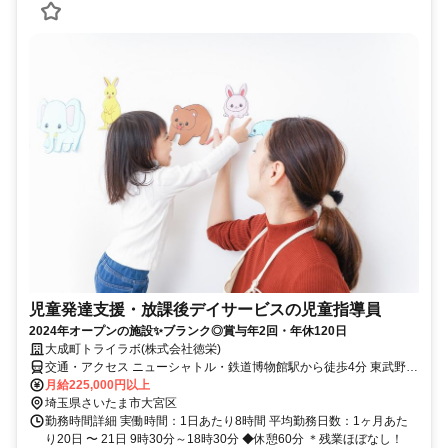
児童発達支援・放課後デイサービスの児童指導員
2024年オープンの施設✨ブランク◎賞与年2回・年休120日
大成町トライラボ(株式会社徳栄)
交通・アクセス ニューシャトル・鉄道博物館駅から徒歩4分 東武野田
線・北大宮駅から徒歩15分
月給225,000円以上
埼玉県さいたま市大宮区
勤務時間詳細 実働時間：1日あたり8時間 平均勤務日数：1ヶ月あた
り20日 〜 21日 9時30分～18時30分 ◆休憩60分 ＊残業ほぼなし！