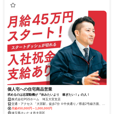
個人宅への住宅商品営業
求めるのは志望動機が『休みたいより 稼ぎたい！』の人！
株式会社PGSホーム 埼玉大宮支店
交通・アクセス 「大宮駅」徒歩7分 ※中央通り／県道2号線方面、仲
町交差点すぐ
月給450,000円～1,000,000円
埼玉県さいたま市大宮区