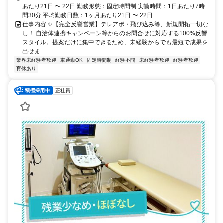
あたり21日 〜 22日 勤務形態：固定時間制 実働時間：1日あたり7時
間30分 平均勤務日数：1ヶ月あたり21日 〜 22日 ...
仕事内容 ✨️【完全反響営業】テレアポ・飛び込み等、新規開拓一切な
し！ 自治体連携キャンペーン等からのお問合せに対応する100%反響
スタイル。提案だけに集中できるため、未経験からでも最短で成果を
出せま...
業界未経験者歓迎
車通勤OK
固定時間制
経験不問
未経験者歓迎
経験者歓迎
育休あり
正社員