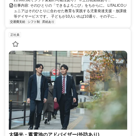
21:00の間でシフト変動の可能性あり） ※土日祝勤務あり...
仕事内容: そのひとりの「できるよろこび」をちからに。 LITALICOジ
ュニアはそのひとりに合わせた教育を実践する児童発達支援・放課後
等デイサービスです。 子どもが10人いれば10通り、その子に...
交通費支給
シフト制
昇給あり
正社員
太陽光・蓄電池のアドバイザー(外訪あり)