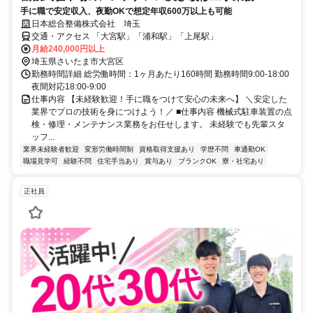
手に職で安定収入、夜勤OKで想定年収600万以上も可能
日本総合整備株式会社 埼玉
交通・アクセス 「大宮駅」「浦和駅」「上尾駅」
月給240,000円以上
埼玉県さいたま市大宮区
勤務時間詳細 総労働時間：1ヶ月あたり160時間 勤務時間9:00-18:00
夜間対応18:00-9:00
仕事内容 【未経験歓迎！手に職をつけて安心の未来へ】 ＼安定した
業界でプロの技術を身につけよう！／ ■仕事内容 機械式駐車装置の点
検・修理・メンテナンス業務をお任せします。 未経験でも先輩スタ
ッフ...
業界未経験者歓迎
変形労働時間制
資格取得支援あり
学歴不問
車通勤OK
職場見学可
経験不問
住宅手当あり
賞与あり
ブランクOK
寮・社宅あり
正社員