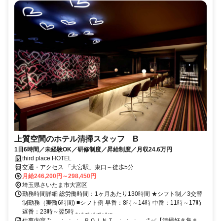
上質空間のホテル清掃スタッフ B
1日6時間／未経験OK／研修制度／昇給制度／月収24.6万円
third place HOTEL
交通・アクセス 「大宮駅」東口～徒歩5分
月給246,200円～298,450円
埼玉県さいたま市大宮区
勤務時間詳細 総労働時間：1ヶ月あたり130時間 ★シフト制／3交替
制勤務（実働6時間) ■シフト例 早番：8時～14時 中番：11時～17時
遅番：23時～翌5時 ｡. ｡..｡. ｡..｡. ｡...
仕事内容 *:｡..｡.:.｡.:.｡.:.｡.ＰＯＩＮＴ.｡.:.｡.:.｡.:.｡..｡:* ✅【清掃好き集ま