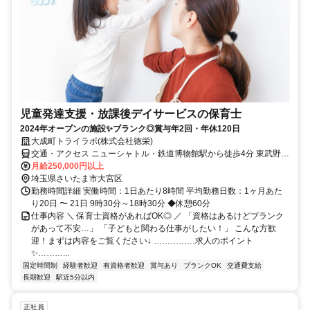
児童発達支援・放課後デイサービスの保育士
2024年オープンの施設✨ブランク◎賞与年2回・年休120日
大成町トライラボ(株式会社徳栄)
交通・アクセス ニューシャトル・鉄道博物館駅から徒歩4分 東武野田
線・北大宮駅から徒歩15分
月給250,000円以上
埼玉県さいたま市大宮区
勤務時間詳細 実働時間：1日あたり8時間 平均勤務日数：1ヶ月あた
り20日 〜 21日 9時30分～18時30分 ◆休憩60分
仕事内容 ＼ 保育士資格があればOK◎ ／ 「資格はあるけどブランク
があって不安…」 「子どもと関わる仕事がしたい！」 こんな方歓
迎！まずは内容をご覧ください↓ ……………求人のポイント
✨………...
固定時間制
経験者歓迎
有資格者歓迎
賞与あり
ブランクOK
交通費支給
長期歓迎
駅近5分以内
正社員