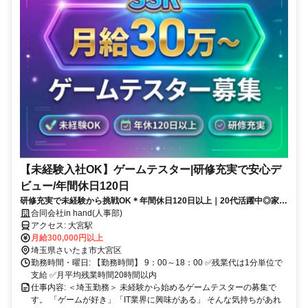
【未経験入社OK】ゲームテスター|研修充実で安心デ
ビュー/年間休日120日
研修充実で未経験から挑戦OK＊年間休日120日以上｜20代活躍中◎家賃
補助最大50％など安心の福利厚生あり
合同会社in hand(人事部)
アクセス: 大宮駅
月給300,000円以上
埼玉県さいたま市大宮区
勤務時間・曜日: 【勤務時間】 9：00～18：00 ✅残業代は1分単位で
支給 ✅月平均残業時間20時間以内
仕事内容: ＜埼玉勤務＞ 未経験から始めるゲームテスターの募集で
す。 「ゲームが好き」「IT業界に興味がある」 そんな気持ちがあれ