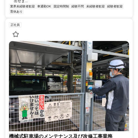
出せま...
業界未経験者歓迎
車通勤OK
固定時間制
経験不問
未経験者歓迎
経験者歓迎
育休あり
正社員
機械式駐車場のメンテナンス及び改修工事業務