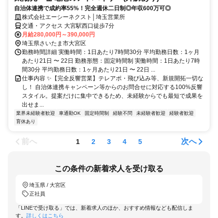
自治体連携で成約率55%！完全週休二日制◎年収600万可◎
株式会社エーシーネクスト│埼玉営業所
交通・アクセス 大宮駅西口徒歩7分
月給280,000円～390,000円
埼玉県さいたま市大宮区
勤務時間詳細 実働時間：1日あたり7時間30分 平均勤務日数：1ヶ月
あたり21日 〜 22日 勤務形態：固定時間制 実働時間：1日あたり7時
間30分 平均勤務日数：1ヶ月あたり21日 〜 22日 ...
仕事内容 ✨️【完全反響営業】テレアポ・飛び込み等、新規開拓一切な
し！ 自治体連携キャンペーン等からのお問合せに対応する100%反響
スタイル。提案だけに集中できるため、未経験からでも最短で成果を
出せま...
業界未経験者歓迎
車通勤OK
固定時間制
経験不問
未経験者歓迎
経験者歓迎
育休あり
前へ
次へ
1
2
3
4
5
この条件の新着求人を受け取る
埼玉県 / 大宮区
正社員
「LINEで受け取る」では、新着求人のほか、おすすめ情報なども配信しま
す。
詳しくはこちら