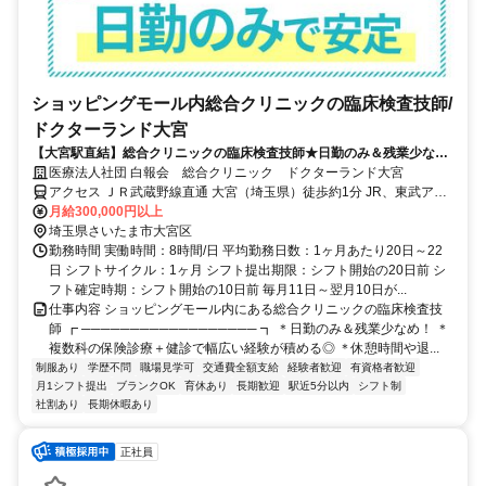
ショッピングモール内総合クリニックの臨床検査技師/
ドクターランド大宮
【大宮駅直結】総合クリニックの臨床検査技師★日勤のみ＆残業少なめ
★退勤後にそのままお買い物も◎
医療法人社団 白報会 総合クリニック ドクターランド大宮
アクセス ＪＲ武蔵野線直通 大宮（埼玉県）徒歩約1分 JR、東武アー
バンパークライン「大宮駅」直結！
月給300,000円以上
埼玉県さいたま市大宮区
勤務時間 実働時間：8時間/日 平均勤務日数：1ヶ月あたり20日～22
日 シフトサイクル：1ヶ月 シフト提出期限：シフト開始の20日前 シ
フト確定時期：シフト開始の10日前 毎月11日～翌月10日が...
仕事内容 ショッピングモール内にある総合クリニックの臨床検査技
師 ┏ ────────────────── ┓ ＊日勤のみ＆残業少なめ！ ＊
複数科の保険診療＋健診で幅広い経験が積める◎ ＊休憩時間や退...
制服あり
学歴不問
職場見学可
交通費全額支給
経験者歓迎
有資格者歓迎
月1シフト提出
ブランクOK
育休あり
長期歓迎
駅近5分以内
シフト制
社割あり
長期休暇あり
正社員