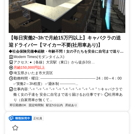
【毎日実働2~3hで月給15万円以上】キャバクラの送
迎ドライバー【マイカー不要(社用車あり)】
◆社会保険完備◆経験・年齢不問！女の子たちを安全に自宅まで送り届
けるお仕事です！
Modern Times(モダンタイムス)
アクセス: ●［各線］大宮駅（東口）から徒歩3分
=============================== ⏩大宮駅なので複数路線利
月給150,000円以上
用可能 池袋方面・新宿方面・渋谷方面・ 横浜方面・群馬方面も直通
埼玉県さいたま市大宮区
電車あり！ 〈在来線〉 ・JR埼京線 ・JR湘南新宿ライン ・JR京浜東
勤務時間・曜日: ---------------------------------------------- 24：00～4：00
北線 ・JR東北本線 ・JR川越線 ・JR高崎線 ------- 〈私鉄〉 ・埼玉新
✅実働2～3h程度） ✅週休制 -------------...
都市交通伊奈線 ・東武野田線 ◎浦和・川口・蕨・赤羽・日暮里・上
仕事内容: °˖✧ °˖✧ °˖✧ °˖✧ °˖✧ °˖✧ °˖✧ °˖✧ °˖✧ °˖✧ ° ✨キャバクラで
野 戸田・上尾・桶川・鴻巣・熊谷・籠原 深谷から乗り換えナシ
働く女の子達を 安全に自宅まで送り届けるお仕事です✨ ⭕社用車あ
り（自家用車が無くて...
即日勤務OK
固定時間制
駅近5分以内
昇給あり
正社員