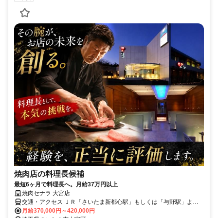
焼肉店の料理長候補
最短6ヶ月で料理長へ。月給37万円以上
焼肉セナラ 大宮店
交通・アクセス ＪＲ「さいたま新都心駅」もしくは「与野駅」より
徒歩15分
月給370,000円～420,000円