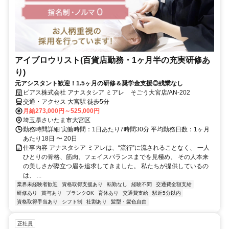
アイブロウリスト(百貨店勤務・1ヶ月半の充実研修あ
り)
元アシスタント歓迎！1.5ヶ月の研修＆奨学金支援◎残業なし
ピアス株式会社 アナスタシア ミアレ そごう大宮店/AN-202
交通・アクセス 大宮駅 徒歩5分
月給273,000円～525,000円
埼玉県さいたま市大宮区
勤務時間詳細 実働時間：1日あたり7時間30分 平均勤務日数：1ヶ月
あたり18日 〜 20日
仕事内容 アナスタシア ミアレは、“流行”に流されることなく、 一人
ひとりの骨格、筋肉、フェイスバランスまでを見極め、 その人本来
の美しさが際立つ眉を追求してきました。 私たちが提供しているの
は、 ...
業界未経験者歓迎
資格取得支援あり
転勤なし
経験不問
交通費全額支給
研修あり
賞与あり
ブランクOK
育休あり
交通費支給
駅近5分以内
資格取得手当あり
シフト制
社割あり
髪型・髪色自由
正社員