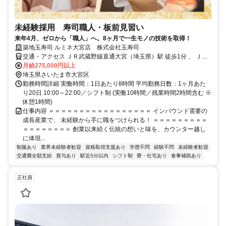
未経験採用 寿司職人・板前見習い
来年4月、ゼロから「職人」へ。8ヶ月で一生モノの技術を取得！
築地玉寿司 ルミネ大宮店 株式会社玉寿司
交通・アクセス ＪＲ武蔵野線直通大宮（埼玉県）駅 徒歩1分 、 ＪＲ
宇都宮線〔東北本線〕・ＪＲ上野東京ライン大宮（埼玉県）駅 徒歩1
月給275,000円以上
分 、 ＪＲ上越新幹線大宮（埼玉県）駅 徒歩1分
埼玉県さいたま市大宮区
勤務時間詳細 実働時間：1日あたり8時間 平均勤務日数：1ヶ月あた
り20日 10:00～22:00／シフト制 (実働10時間／残業時間2時間含む ※
休憩1時間)
仕事内容 ＝＝＝＝＝＝＝＝＝＝＝＝＝＝＝＝＝ インバウンド需要の
成長産業で、 未経験から手に職をつけられる！ ＝＝＝＝＝＝＝＝＝
＝＝＝＝＝＝＝＝ 創業以来続く伝統の想いと味を、カウンター越し
に体現...
制服あり
業界未経験者歓迎
資格取得支援あり
学歴不問
経験不問
未経験者歓迎
交通費全額支給
賞与あり
駅近5分以内
シフト制
寮・社宅あり
食事補助あり
正社員