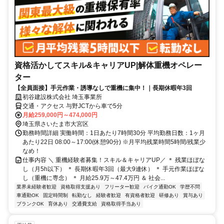
資格活かしてスキル&キャリアUP|解体重機オペレー
ター
【全員面接】手元作業・誘導なしで重機に集中！｜長期休暇年3回
初谷建設株式会社 埼玉事業所
交通・アクセス 与野JCTから車で5分
月給259,000円～474,000円
埼玉県さいたま市大宮区
勤務時間詳細 実働時間：1日あたり7時間30分 平均勤務日数：1ヶ月
あたり22日 08:00～17:00(休憩90分) ※月平均残業時間5時間/残業少
なめ！
仕事内容 ＼ 重機経験者募集！スキル＆キャリアUP／ ＊ 残業ほぼな
し（月5h以下） ＊ 長期休暇年3回（最大9連休） ＊ 手元作業ほぼな
し（重機に専念） ＊ 月給25.9万～47.4万円 ＆ 社会...
業界未経験者歓迎
資格取得支援あり
フリーター歓迎
バイク通勤OK
学歴不問
車通勤OK
固定時間制
転勤なし
経験者歓迎
有資格者歓迎
研修あり
賞与あり
ブランクOK
育休あり
交通費支給
資格取得手当あり