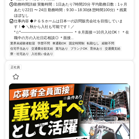
勤務時間詳細 実働時間：1日あたり7時間20分 平均勤務日数：1ヶ月
あたり22日 〜 24日 勤務時間：9:30～18:30(休憩時間100分) ＊残業
ほぼなし
仕事内容 ◆ＰＧＳホームは日本一の訪問販売会社を目指していま
す！◆ ＼秋から入社も可能です！／
*☆*―――――――――――――― ＊８月面接⇒10月入社OK！ ＊在
職中の方の入社日応相談◎ ＊面接...
業界未経験者歓迎
学歴不問
車通勤OK
固定時間制
転勤なし
経験不問
住宅手当あり
交通費全額支給
賞与あり
ブランクOK
育休あり
交通費支給
寮・社宅あり
入社祝い金あり
正社員