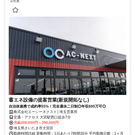
正社員
蓄エネ設備の提案営業(新規開拓なし)
自治体連携で成約率55%！完全週休二日制◎年収600万可◎
株式会社エーシーネクスト│埼玉営業所
交通・アクセス 大宮駅西口徒歩7分
月給280,000円～390,000円
埼玉県さいたま市大宮区
勤務時間詳細 実働時間：1日あたり7時間30分 平均勤務日数：1ヶ月