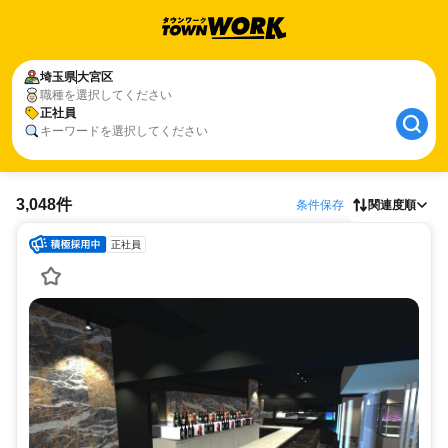
埼玉県
大宮区
職種を選択してください
正社員
キーワードを選択してください
3,048件
条件保存
関連度順
正社員