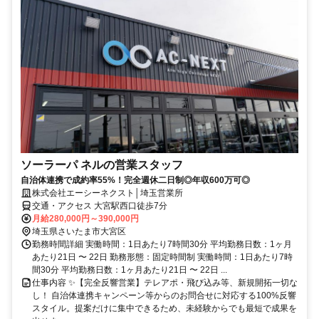
ソーラーパ ネルの営業スタッフ
自治体連携で成約率55%！完全週休二日制◎年収600万可◎
株式会社エーシーネクスト│埼玉営業所
交通・アクセス 大宮駅西口徒歩7分
月給280,000円～390,000円
埼玉県さいたま市大宮区
勤務時間詳細 実働時間：1日あたり7時間30分 平均勤務日数：1ヶ月
あたり21日 〜 22日 勤務形態：固定時間制 実働時間：1日あたり7時
間30分 平均勤務日数：1ヶ月あたり21日 〜 22日 ...
仕事内容 ✨️【完全反響営業】テレアポ・飛び込み等、新規開拓一切な
し！ 自治体連携キャンペーン等からのお問合せに対応する100%反響
スタイル。提案だけに集中できるため、未経験からでも最短で成果を