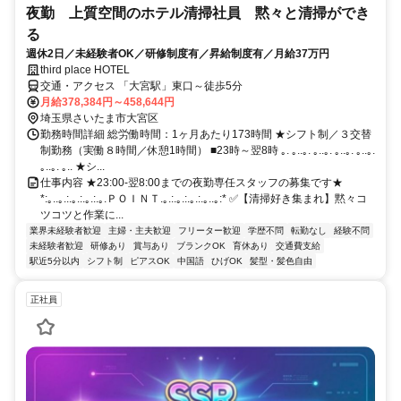
夜勤 上質空間のホテル清掃社員 黙々と清掃ができ
る
週休2日／未経験者OK／研修制度有／昇給制度有／月給37万円
third place HOTEL
交通・アクセス 「大宮駅」東口～徒歩5分
月給378,384円～458,644円
埼玉県さいたま市大宮区
勤務時間詳細 総労働時間：1ヶ月あたり173時間 ★シフト制／３交替
制勤務（実働８時間／休憩1時間） ■23時～翌8時 ｡. ｡..｡. ｡..｡. ｡..｡. ｡..｡.
｡..｡. ｡.. ★シ...
仕事内容 ★23:00-翌8:00までの夜勤専任スタッフの募集です★
*:｡..｡.:.｡.:.｡.:.｡.ＰＯＩＮＴ.｡.:.｡.:.｡.:.｡..｡:* ✅【清掃好き集まれ】黙々コ
ツコツと作業に...
業界未経験者歓迎
主婦・主夫歓迎
フリーター歓迎
学歴不問
転勤なし
経験不問
未経験者歓迎
研修あり
賞与あり
ブランクOK
育休あり
交通費支給
駅近5分以内
シフト制
ピアスOK
中国語
ひげOK
髪型・髪色自由
正社員