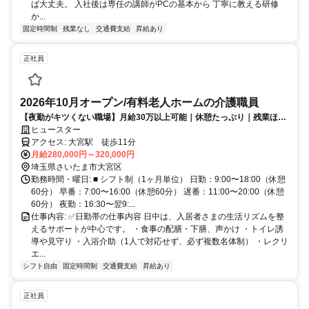
ば大丈夫。 入社後は専任の講師がPCの基本から 丁寧に教える研修
か...
固定時間制
残業なし
交通費支給
昇給あり
正社員
2026年10月オープン/有料老人ホームの介護職員
【夜勤がキツくない職場】月給30万以上可能｜休憩たっぷり｜残業ほぼ
なし
ヒュースター
アクセス: 大宮駅 徒歩11分
月給280,000円～320,000円
埼玉県さいたま市大宮区
勤務時間・曜日: ■ シフト制（1ヶ月単位） 日勤：9:00〜18:00（休憩
60分） 早番：7:00〜16:00（休憩60分） 遅番：11:00〜20:00（休憩
60分） 夜勤：16:30〜翌9:...
仕事内容: ✅日勤帯の仕事内容 日中は、入居者さまの生活リズムを整
えるサポートが中心です。 ・食事の配膳・下膳、声かけ ・トイレ誘
導や見守り ・入浴介助（1人で対応せず、必ず複数名体制） ・レクリ
エ...
シフト自由
固定時間制
交通費支給
昇給あり
正社員