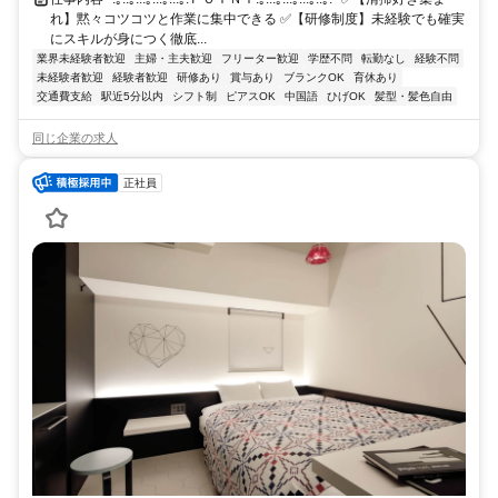
れ】黙々コツコツと作業に集中できる ✅【研修制度】未経験でも確実
にスキルが身につく徹底...
業界未経験者歓迎
主婦・主夫歓迎
フリーター歓迎
学歴不問
転勤なし
経験不問
未経験者歓迎
経験者歓迎
研修あり
賞与あり
ブランクOK
育休あり
交通費支給
駅近5分以内
シフト制
ピアスOK
中国語
ひげOK
髪型・髪色自由
同じ企業の求人
正社員