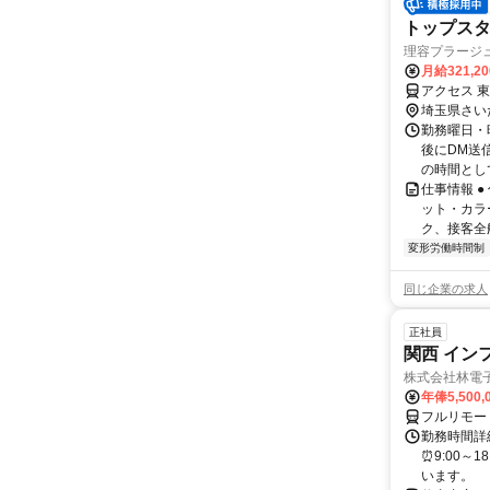
トップスタ
理容プラージ
月給321,2
アクセス 
埼玉県さい
勤務曜日・時
後にDM送
の時間とし
仕事情報 
ット・カラ
ク、接客全
変形労働時間制
同じ企業の求人
正社員
関西 イン
株式会社林電
年俸5,500,
フルリモー
勤務時間詳細
⏰9:00～
います。