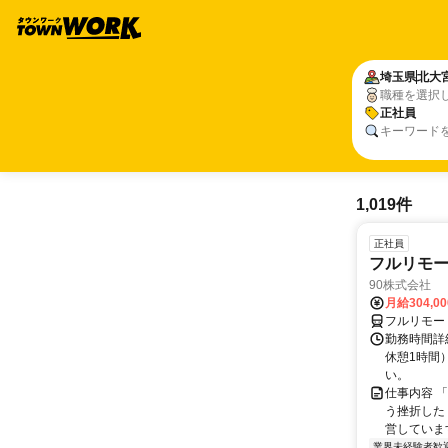
埼玉県
北大
職種を選択
正社員
キーワード
1,019件
正社員
フルリモ
90株式会社
月給304,0
フルリモー
勤務時間詳
休憩1時間
い。
仕事内容 
う挫折したく
営しています
業界未経験者歓