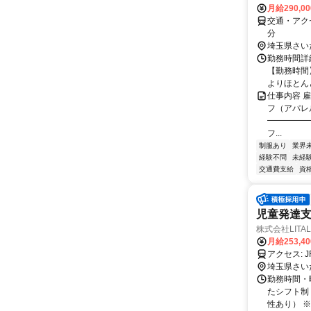
月給290,0
交通・アク
分
埼玉県さい
勤務時間詳細
【勤務時間】
よりほとんど
仕事内容 
フ（アパレ
━━━━━
フ...
制服あり
業界
経験不問
未経
交通費支給
資
児童発達支
株式会社LITAL
月給253,4
埼玉県さい
勤務時間・曜
たシフト制 
性あり） ※