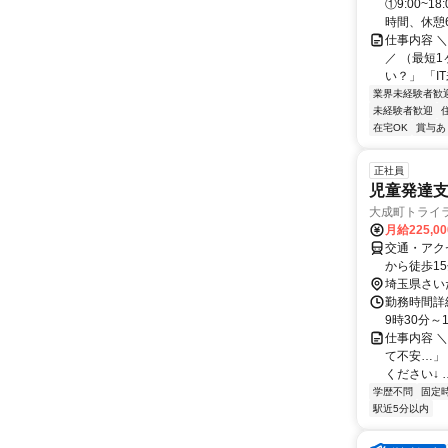
①9:00~
時間、休憩6.
仕事内容 
／ （最短
い？」 「I
業界未経験者歓
未経験者歓迎
在宅OK
賞与あ
正社員
児童発達
大成町トライラ
月給225,0
交通・アク
から徒歩1
埼玉県さい
勤務時間詳細
9時30分～
仕事内容 
て不安…」
ください↓ 
学歴不問
固定
駅近5分以内