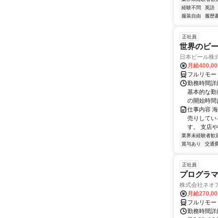
経験不問
英語
服装自由
履歴
正社員
世界のビ
日本ビール株
月給400,0
フルリモー
勤務時間詳細
基本的な勤務
の開始時間は
仕事内容 
売りしてい
す。 支店
業界未経験者歓
賞与あり
交通
正社員
プログラマ
株式会社ネオ
月給270,0
フルリモー
勤務時間詳細