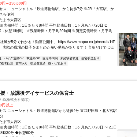
00円～250,000円
セス ニューシャトル「鉄道博物館駅」から徒歩7分 ※JR「大宮駅」か
スも便利
たま市大宮区
細 実働時間：1日あたり8時間 平均勤務日数：1ヶ月あたり20日 ⏰
7:30（休憩1時間） ※残業時間：月平均20時間 ※所定労働時間：月平均
が5分でわかる！動画公開中」 https://www.mopar.co.jp/recruit/ HP
、実際の職場の様子をまとめた短い動画があります！ 言葉だけでは伝
.
迎
バイク通勤OK
車通勤OK
固定時間制
未経験者歓迎
住宅手当あり
資格者歓迎
賞与あり
交通費支給
寮・社宅あり
支援・放課後デイサービスの保育士
ボ(株式会社徳栄)
00円以上
セス ニューシャトル・鉄道博物館駅から徒歩4分 東武野田線・北大宮駅
5分
たま市大宮区
 実働時間：1日あたり8時間 平均勤務日数：1ヶ月あたり20日 〜 21日
18時30分 ◆休憩60分