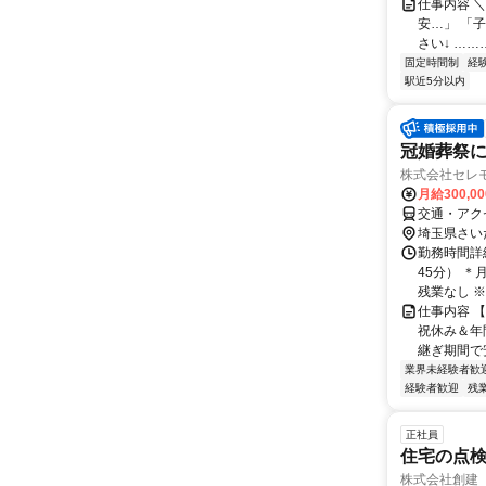
仕事内容 
安…」 「
さい↓ ……
固定時間制
経
駅近5分以内
冠婚葬祭
株式会社セレ
月給300,0
交通・アク
埼玉県さい
勤務時間詳細
45分） 
残業なし ※イ
仕事内容 
祝休み＆年
継ぎ期間で安
業界未経験者歓
経験者歓迎
残
正社員
住宅の点
株式会社創建