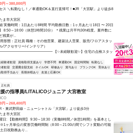
00円～380,000円
セス ＼転勤なし！／車通勤OK＆直行直帰可！■JR「大宮駅」より徒歩8
たま市大宮区
 実働時間：1日あたり8時間 平均勤務日数：1ヶ月あたり18日 〜 20日
 8:50～18:00（休憩1時間10分） ＊残業は月平均30h程度。案件数に
残業が...
雇用形態：正社員 職種：その他営業、建築法人営業、販売/フロアスタッ
ル/アクセサリー/インテリア）
━━━━━━━━━━━━━━━ 【✨未経験歓迎✨】住宅の点検スタッ
未経験者歓迎
資格取得支援あり
学歴不問
車通勤OK
固定時間制
転勤なし
験者歓迎
交通費全額支給
ネイルOK
研修あり
賞与あり
ブランクOK
育休あり
格取得手当あり
長期休暇あり
友達と応募OK
正社員
援の指導員/LITALICOジュニア 大宮教室
ICO
00円～268,400円
アクセス: JR・東武野田線・ニューシャトル「大宮駅」より徒歩3分
たま市大宮区
日: 【勤務時間】 9:30～18:30（実働8時間／休憩1時間）を基本とし
※1ヶ月単位の変形労働時間制（8:00～21:00の間でシフト変動の可能
土日祝勤務あり...