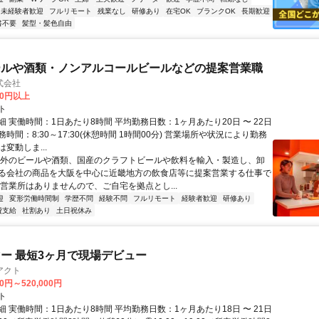
未経験者歓迎
フルリモート
残業なし
研修あり
在宅OK
ブランクOK
長期歓迎
書不要
髪型・髪色自由
ールや酒類・ノンアルコールビールなどの提案営業職
式会社
00円以上
ト
 実働時間：1日あたり8時間 平均勤務日数：1ヶ月あたり20日 〜 22日
時間：8:30～17:30(休憩時間 1時間00分) 営業場所や状況により勤務
変動しま...
海外のビールや酒類、国産のクラフトビールや飲料を輸入・製造し、卸
る会社の商品を大阪を中心に近畿地方の飲食店等に提案営業する仕事で
や営業所はありませんので、ご自宅を拠点とし...
迎
変形労働時間制
学歴不問
経験不問
フルリモート
経験者歓迎
研修あり
費支給
社割あり
土日祝休み
ー 最短3ヶ月で現場デビュー
アクト
00円～520,000円
ト
 実働時間：1日あたり8時間 平均勤務日数：1ヶ月あたり18日 〜 21日