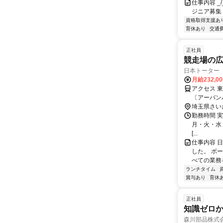
仕事内容 _/_
ジニア募集
資格取得支援あ
育休あり
交通
正社員
競走場の
日本トーター
月給232,0
アクセス 
〔アーバン
博物館（大
埼玉県さい
勤務時間 実
月・火・水・木
[...
仕事内容 
した。 ボ
べての業務
ランチタイム
賞与あり
育休
正社員
知識ゼロか
森川部品株式