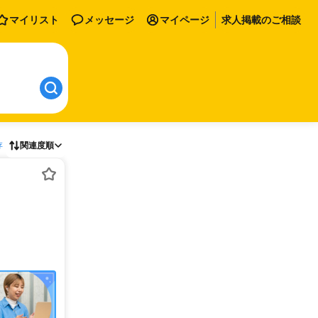
マイリスト
メッセージ
マイページ
求人掲載のご相談
存
関連度順