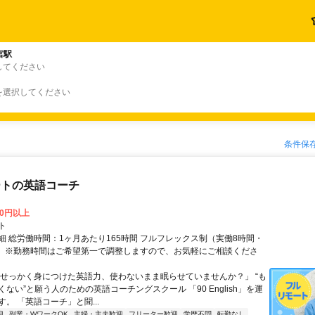
宮駅
してください
を選択してください
条件保
ートの英語コーチ
00円以上
ト
細 総労働時間：1ヶ月あたり165時間 フルフレックス制（実働8時間・
） ※勤務時間はご希望第一で調整しますので、お気軽にご相談くださ
「せっかく身につけた英語力、使わないまま眠らせていませんか？」 “も
ない”と願う人のための英語コーチングスクール 「90 English」を運
。 「英語コーチ」と聞...
迎
副業・WワークOK
主婦・主夫歓迎
フリーター歓迎
学歴不問
転勤なし