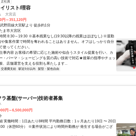
正社員
イリスト/理容
ュ 大宮店
00円～351,120円
東武野田線大宮駅より 徒歩約1分
たま市大宮区
間 8:30～19:30 ※基本残業なし(19:30以降の残業はほぼなし) ※退勤
信や集客作業で時間を奪われることはありません。オフはしっかり自分
て使ってください。
● 仕事内容 お客様の希望に応じた施術や似合うスタイル提案を行い、カ
ー・パーマ・シェービングを質の高い技術で対応★後輩の指導やチェッ
般、店舗運営を支える役割も果たします...
交通費支給
駅近5分以内
髪型・髪色自由
フラ基盤(サーバー)技術者募集
子
000円～6,500,000円
ト
 実働時間：1日あたり8時間 平均勤務日数：1ヶ月あたり19日 〜 20日
18:00（休憩60分） ※案件状況により時間外勤務が 発生する場合がござ