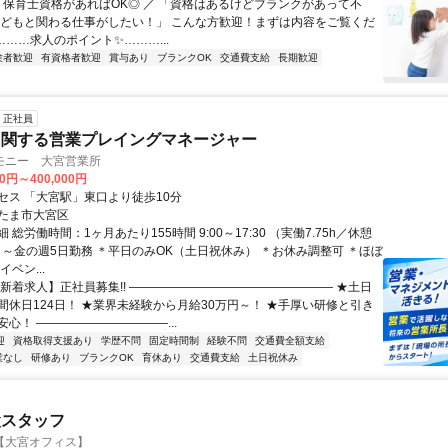
＼ 保育士資格があればOK◎ ／ 「資格はあるけどブランクがあって不
子どもと関わる仕事がしたい！」 こんな方歓迎！まずは内容をご覧くだ
………求人のポイント✨………...
験者歓迎
有資格者歓迎
賞与あり
ブランクOK
交通費支給
長期歓迎
正社員
に関する営業プレイングマネージャー
モニー 大宮営業所
00円～400,000円
セス 「大宮駅」東口より徒歩10分
たま市大宮区
 総労働時間：1ヶ月あたり155時間 9:00～17:30 （実働7.75h／休憩
＊月～金の週5日勤務 ＊平日のみOK（土日祝休み） ＊お休み調整可 ＊ほぼ
ベン...
【新着求人】正社員募集!! ――――――――――――――――― ★土日
間休日124日！ ★業界未経験から月給30万円～！ ★手厚い研修と引き
心！ ―――――――――――...
迎
資格取得支援あり
学歴不問
固定時間制
経験不問
交通費全額支給
業なし
研修あり
ブランクOK
育休あり
交通費支給
土日祝休み
検スタッフ
【大宮オフィス】