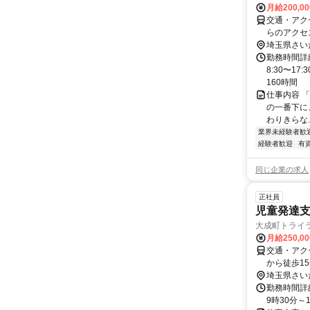
月給200,0
交通・アク
らのアクセ
埼玉県さい
勤務時間詳
8:30〜1
160時間
仕事内容 「社風
の一番下に
わりきらな..
業界未経験者歓
経験者歓迎
有
同じ企業の求人
正社員
児童発達
大成町トライラ
月給250,0
交通・アク
から徒歩1
埼玉県さい
勤務時間詳細
9時30分～