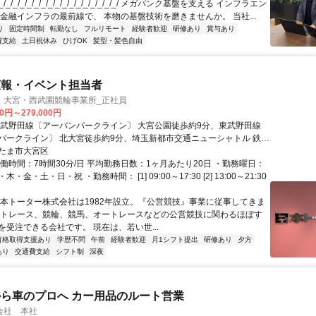
/_/_/_/_/_/_/_/_/_/_/_/_/_/_/_/_/ メガバンク基盤を支える インフラエン
 金融インフラの最前線で、 本物の基盤技術を磨きませんか。 当社...
り
固定時間制
転勤なし
フルリモート
経験者歓迎
研修あり
賞与あり
費支給
土日祝休み
ひげOK
髪型・髪色自由
広報・イベント担当者
 大宮・西武園競輪事業所_正社員
00円～279,000円
東武野田線〔アーバンパークライン〕 大宮公園徒歩約9分、東武野田線
パークライン〕 北大宮徒歩約9分、埼玉新都市交通ニューシャトル 鉄道
成）徒歩約20分
たま市大宮区
働時間：7時間30分/日 平均勤務日数：1ヶ月あたり20日 ・勤務曜日：
・金・土・日・祝 ・勤務時間： [1] 09:00～17:30 [2] 13:00～21:30
日本トーター株式会社は1982年設立。『公営競技』事業に従事してきま
ートレース、競輪、競馬、オートレースなどの公営競技に関わるほぼす
を受注できる会社です。 現在は、若い世...
資格取得支援あり
学歴不問
午前
経験者歓迎
月1シフト提出
研修あり
夕方
あり
交通費支給
シフト制
深夜
ら車のプロへ カー用品のルート営業
会社 本社