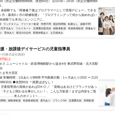
18:00（所定労働時間8時間、休憩60分） ②10:00～19:00（所定労働時間8
..
＼ 未経験でも「研修修了後はプログラマーとして現場デビュー」できる
1ヶ月～最長6ヶ月の研修制度） 「プログラミングって何から始めればい
T未経験でも本当にエンジニアに...
迎
ランチタイム
フリーター歓迎
学歴不問
固定時間制
転勤なし
経験不問
住宅手当あり
フルリモート
交通費全額支給
経験者歓迎
有資格者歓迎
研修あり
り
育休あり
駅近5分以内
長期休暇あり
土日祝休み
支援・放課後デイサービスの児童指導員
ボ(株式会社徳栄)
00円以上
セス ニューシャトル・鉄道博物館駅から徒歩4分 東武野田線・北大宮駅
5分
たま市大宮区
 実働時間：1日あたり8時間 平均勤務日数：1ヶ月あたり20日 〜 21日
18時30分 ◆休憩60分 ＊残業ほぼなし！
＼ 児童指導員の資格があればOＫ◎ ／ 「資格はあるけどブランクがあっ
 「子どもと関わる仕事がしたい！」 こんな方歓迎！まずは内容をご覧
……………求人のポイント✨……...
時間制
経験者歓迎
有資格者歓迎
賞与あり
ブランクOK
交通費支給
長期歓迎