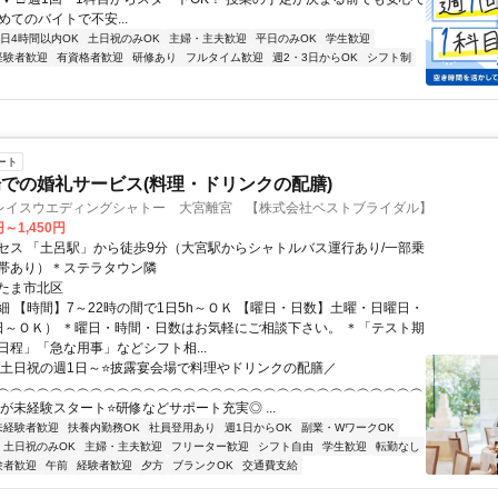
初めてのバイトで不安...
1日4時間以内OK
土日祝のみOK
主婦・主夫歓迎
平日のみOK
学生歓迎
経験者歓迎
有資格者歓迎
研修あり
フルタイム歓迎
週2・3日からOK
シフト制
ート
での婚礼サービス(料理・ドリンクの配膳)
レイスウエディングシャトー 大宮離宮 【株式会社ベストブライダル】
円～1,450円
セス 「土呂駅」から徒歩9分（大宮駅からシャトルバス運行あり/一部乗
帯あり）＊ステラタウン隣
たま市北区
細 【時間】7～22時の間で1日5h～ＯＫ 【曜日・日数】土曜・日曜日・
日～ＯＫ） ＊曜日・時間・日数はお気軽にご相談下さい。 ＊「テスト期
日程」「急な用事」などシフト相...
＼土日祝の週1日～⭐披露宴会場で料理やドリンクの配膳／
︵︵︵︵︵︵︵︵︵︵︵︵︵︵︵︵︵︵︵︵︵︵︵︵︵︵︵︵︵︵︵︵
上が未経験スタート⭐研修などサポート充実◎ ...
未経験者歓迎
扶養内勤務OK
社員登用あり
週1日からOK
副業・WワークOK
土日祝のみOK
主婦・主夫歓迎
フリーター歓迎
シフト自由
学生歓迎
転勤なし
験者歓迎
午前
経験者歓迎
夕方
ブランクOK
交通費支給