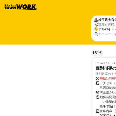
埼玉県
大宮
職種を選択
アルバイト
キーワード
161件
アルバイト・パ
個別指導の
個別教室のト
時給1,450
アクセス 
呂西口徒歩
玉新都市交
埼玉県さい
勤務時間 
（ご希望の
条件で働け
仕事内容 
POINT！