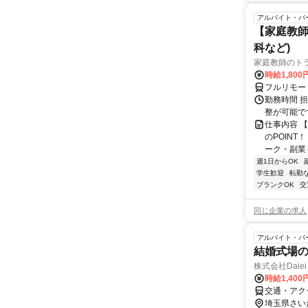
アルバイト・パ
【家庭教師
科など)
家庭教師のト
時給1,800
フルリモー
勤務時間 
整が可能で
仕事内容 
のPOINT
ーク・副業も
週1日からOK
学生歓迎
転勤
ブランクOK
交
同じ企業の求人
アルバイト・パ
結婚式場
株式会社Daiei 
時給1,400
交通・アク
埼玉県さい