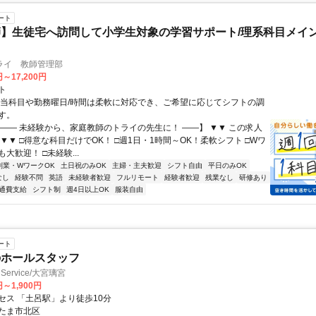
ート
】生徒宅へ訪問して小学生対象の学習サポート/理系科目メイン
ライ 教師管理部
円～17,200円
ト
担当科目や勤務曜日/時間は柔軟に対応でき、ご希望に応じてシフトの調
す。
【―― 未経験から、家庭教師のトライの先生に！ ――】 ▼▼ この求人
！ ▼▼ □得意な科目だけでOK！ □週1日・1時間～OK！柔軟シフト □Wワ
大歓迎！ □未経験...
副業・WワークOK
土日祝のみOK
主婦・主夫歓迎
シフト自由
平日のみOK
なし
経験不問
英語
未経験者歓迎
フルリモート
経験者歓迎
残業なし
研修あり
通費支給
シフト制
週4日以上OK
服装自由
ート
のホールスタッフ
Service/大宮璃宮
円～1,900円
セス 「土呂駅」より徒歩10分
たま市北区