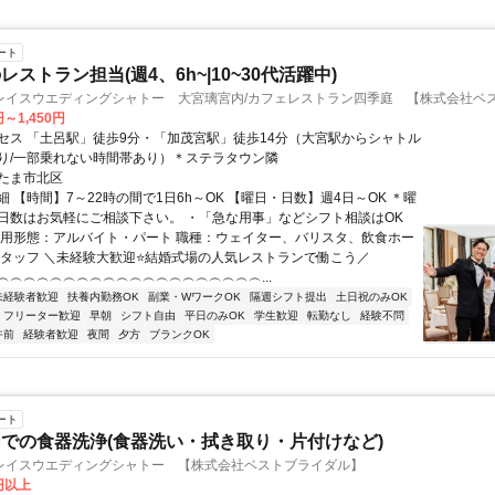
ート
ストラン担当(週4、6h~|10~30代活躍中)
レイスウエディングシャトー 大宮璃宮内/カフェレストラン四季庭 【株式会社ベ
円～1,450円
セス 「土呂駅」徒歩9分・「加茂宮駅」徒歩14分（大宮駅からシャトル
り/一部乗れない時間帯あり）＊ステラタウン隣
たま市北区
 【時間】7～22時の間で1日6h～OK 【曜日・日数】週4日～OK ＊曜
日数はお気軽にご相談下さい。 ・「急な用事」などシフト相談はOK
雇用形態：アルバイト・パート 職種：ウェイター、バリスタ、飲食ホー
スタッフ ＼未経験大歓迎⭐結婚式場の人気レストランで働こう／
︵︵︵︵︵︵︵︵︵︵︵︵︵︵︵︵︵︵︵︵...
未経験者歓迎
扶養内勤務OK
副業・WワークOK
隔週シフト提出
土日祝のみOK
フリーター歓迎
早朝
シフト自由
平日のみOK
学生歓迎
転勤なし
経験不問
午前
経験者歓迎
夜間
夕方
ブランクOK
ート
での食器洗浄(食器洗い・拭き取り・片付けなど)
レイスウエディングシャトー 【株式会社ベストブライダル】
0円以上