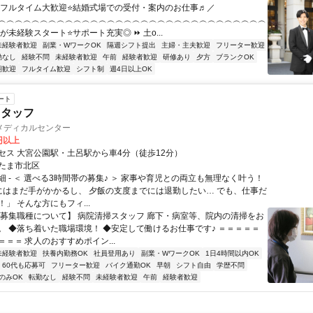
＼フルタイム大歓迎⭐結婚式場での受付・案内のお仕事♬／
︵︵︵︵︵︵︵︵︵︵︵︵︵︵︵︵︵︵︵︵︵︵︵︵︵︵︵︵︵︵︵︵
上が未経験スタート⭐サポート充実◎ ⏩ 土o...
未経験者歓迎
副業・WワークOK
隔週シフト提出
主婦・主夫歓迎
フリーター歓迎
勤なし
経験不問
未経験者歓迎
午前
経験者歓迎
研修あり
夕方
ブランクOK
期歓迎
フルタイム歓迎
シフト制
週4日以上OK
ート
スタッフ
メディカルセンター
1円以上
セス 大宮公園駅・土呂駅から車4分（徒歩12分）
たま市北区
 - ＜ 選べる3時間帯の募集♪ ＞ 家事や育児との両立も無理なく叶う！
もにはまだ手がかかるし、 夕飯の支度までには退勤したい… でも、仕事だ
」 そんな方にもフィ...
【募集職種について】 病院清掃スタッフ 廊下・病室等、院内の清掃をお
。 ◆落ち着いた職場環境！ ◆安定して働けるお仕事です♪ ＝＝＝＝＝
＝＝ 求人のおすすめポイン...
未経験者歓迎
扶養内勤務OK
社員登用あり
副業・WワークOK
1日4時間以内OK
60代も応募可
フリーター歓迎
バイク通勤OK
早朝
シフト自由
学歴不問
のみOK
転勤なし
経験不問
未経験者歓迎
午前
経験者歓迎