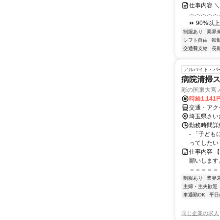
仕事内容 
︵︵︵︵︵
⏩ 90%以
制服あり
業界
シフト自由
転
交通費支給
長
アルバイト・パ
病院清掃
彩の国東大宮
時給1,14
交通・アク
埼玉県さい
勤務時間詳細
- 「子ど
ってしたい！
仕事内容 
願いします
＝＝＝＝＝＝
制服あり
業界
主婦・主夫歓迎
車通勤OK
平日
同じ企業の求人