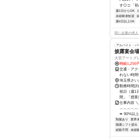
す◎ □ 「
週1日からOK
未経験者歓迎
週4日以上OK
同じ企業の求人
アルバイト・パ
披露宴会場
大宮アートグ
時給1,250
交通・アク
れない時間
埼玉県さい
勤務時間詳
祝日（週1
間」「授業
仕事内容 
︵︵︵︵︵
⏩ 90%以
制服あり
業界
隔週シフト提出
経験不問
未経