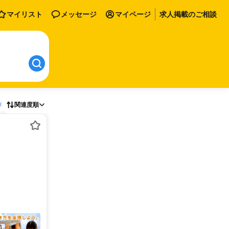
マイリスト
メッセージ
マイページ
求人掲載のご相談
存
関連度順