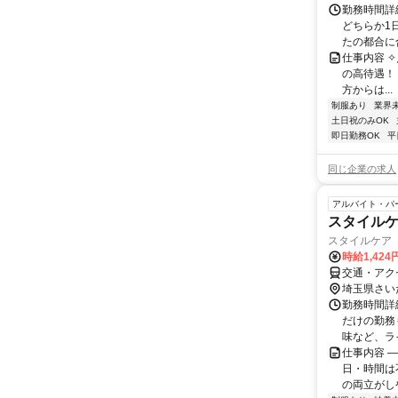
勤務時間詳細
どちらか1
たの都合に合
仕事内容 ✧˳
の高待遇！ 
方からは...
制服あり
業界
土日祝のみOK
即日勤務OK
平
同じ企業の求人
アルバイト・パ
スタイル
スタイルケア
時給1,42
交通・アク
埼玉県さい
勤務時間詳細
だけの勤務
味など、ライ
仕事内容 ―
日・時間は
の両立がしや