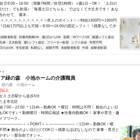
 ⏰8:00～16:00 （実働7時間／休憩1時間） ⭐週1日～OK！ 「土日の
日だけ」でも歓迎♪ 「毎週土日どちらも」 ではなくて大丈夫です！ あな
わせて、 週末...
✧˳✧˳✧˳✧˳✧˳✧˳✧˳✧˳✧˳✧ ✨求人のポイント✨ ✅時給1400円〜1900円
└日給1万円以上も可能 ✅8:00〜16:00の固定シフト！ └残業なしで夕
未経験者歓迎
扶養内勤務OK
週1日からOK
副業・WワークOK
隔週シフト提出
主婦・主夫歓迎
週1シフト提出
フリーター歓迎
シフト自由
学歴不問
日のみOK
学生歓迎
転勤なし
経験不問
未経験者歓迎
午前
経験者歓迎
ート
ケア緑の森 小池ホームの介護職員
 緑の森 小池ホーム
4円以上
セス 土呂駅から徒歩5分
たま市北区
 7:00～22:00 ＊1日4h～勤務OK ＊曜日・時間は不問！ 都合のよい日
もOKです♪ ＊勤務曜日・時間応相談 ★扶養内勤務OK！ 家事や育児・趣
フワーク...
――――――＜＜POINT＞＞――――――― ✨1日4h～勤務OK！曜
不問★ 都合のよい日だけでOK◎ ✨残業もほぼなしなので 家事・育児と
すい ✨髪自由でオシャ...