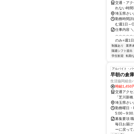
交通・アク
れない時間
埼玉県さい
勤務時間詳
む週1日～O
仕事内容 
︵︵︵︵︵
のみ⭐週1日
制服あり
業界
隔週シフト提出
学生歓迎
転勤
アルバイト・パ
早朝の倉
生活協同組合
時給1,45
交通アクセ
「芝川新橋
埼玉県さい
勤務曜日・時
5:00～9:
募集要項 職
毎日お届け
ーに戻って