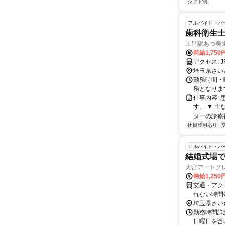
シフト制
アルバイト・パ
歯科衛生
土呂駅あつ美
時給1,750
ア
埼玉県さい
勤務時間・曜
務となりま
仕事内容:
す。 ▼ 主
ターの診療補
社員登用あり
アルバイト・パ
結婚式場で
大宮アートグ
時給1,250
交通・アク
れない時間
埼玉県さい
勤務時間詳
日曜日を含