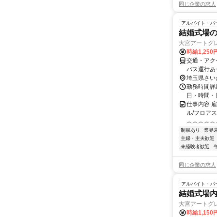
同じ企業の求人
アルバイト・パ
結婚式場のレ
大宮アートグ
ル】
時給1,250
交通・アク
バス運行あ
埼玉県さい
勤務時間詳細
日・時間・
仕事内容 
ル/フロア
︵︵︵︵︵
制服あり
業界
主婦・主夫歓迎
未経験者歓迎
同じ企業の求人
アルバイト・パ
結婚式場内
大宮アートグ
時給1,15