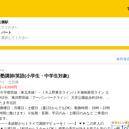
公園駅
してください
・パート
を選択してください
条件保
ート
塾講師/英語(小学生・中学生対象)
ライ 土呂校
円～4,050円
ＪＲ宇都宮線〔東北本線〕・ＪＲ上野東京ライン/ＪＲ湘南新宿ライン 土
約2分、東武野田線〔アーバンパークライン〕 大宮公園徒歩約16分、埼
通ニューシャトル 加茂宮出入口1徒歩約24分
たま市北区
勤務曜日：月曜日～土曜日 （週1日からでもOK） 勤務時間：16時～22時
時間に働けます） ※短期・長期、平日のみ・土曜日のみなど ご希望の
ます。
【―― 未経験からトライで講師デビューを！ ――】 ▼▼ この求人の
 ▼▼ □ 週1回・1科目からスタートOK！ 授業の予定が決まる前でも安心で