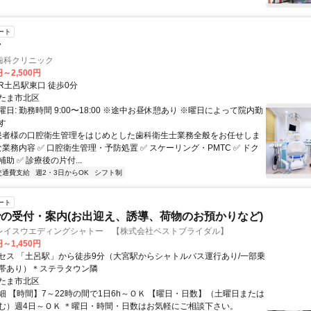
ート
士
歯科クリニック
円～2,500円
クセス: JR土呂駅東口 徒歩0分
たま市北区
日: 勤務時間 9:00〜18:00 ※途中お昼休憩あり ※曜日によって院内勤
す
 患者様の口腔衛生管理をはじめとした歯科衛生士業務全般をお任せしま
な業務内容 ✅ 口腔衛生管理・予防処置 ✅ スケーリング・PMTC ✅ ドク
助 ✅ 診療後の片付...
交通費支給
週2・3日からOK
シフト制
ート
の受付・案内(お出迎え、誘導、荷物のお預かりなど)
レイスウエディングシャトー 【株式会社ベストブライダル】
円～1,450円
セス 「土呂駅」から徒歩9分（大宮駅からシャトルバス運行あり/一部乗
帯あり）＊ステラタウン隣
たま市北区
細 【時間】7～22時の間で1日6h～ＯＫ 【曜日・日数】（土曜日または
む）週4日～ＯＫ ＊曜日・時間・日数はお気軽にご相談下さい。