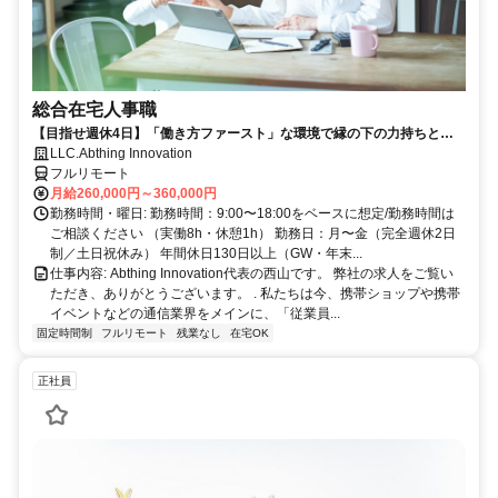
総合在宅人事職
【目指せ週休4日】「働き方ファースト」な環境で縁の下の力持ちとし
て活躍する人事ポジション｜20代30代活躍中
LLC.Abthing Innovation
フルリモート
月給260,000円～360,000円
勤務時間・曜日: 勤務時間：9:00〜18:00をベースに想定/勤務時間は
ご相談ください （実働8h・休憩1h） 勤務日：月〜金（完全週休2日
制／土日祝休み） 年間休日130日以上（GW・年末...
仕事内容: Abthing Innovation代表の西山です。 弊社の求人をご覧い
ただき、ありがとうございます。 . 私たちは今、携帯ショップや携帯
イベントなどの通信業界をメインに、「従業員...
固定時間制
フルリモート
残業なし
在宅OK
正社員