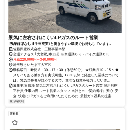
景気に左右されにくいLPガスのルート営業
｢残業ほぼなし｣｢手当充実｣と働きやすい環境でお待ちしています｡
佐藤興産株式会社 三橋事業本部
交通アクセス ｢大宮駅｣車12分 ※車通勤ＯＫ・バイク通勤ＯＫ
月給229,000円～340,000円
埼玉県さいたま市大宮区
勤務曜日・時間 8：30～17：30（休憩60分） ★残業月10～15ｈ ◆
メリハリある働き方も実現可能｡ 17:30以降に発生した業務について
は、緊急当番者が対応するので、無理な残業を極力しない体...
募集要項 職種 景気に左右されにくいLPガスのルート営業 雇用形態
正社員 仕事内容 ルート営業スタッフ 当社とのご契約者様に安心･安
全･快適にLPガスをご利用いただくために､最新ガス器具の提案･...
固定時間制
正社員