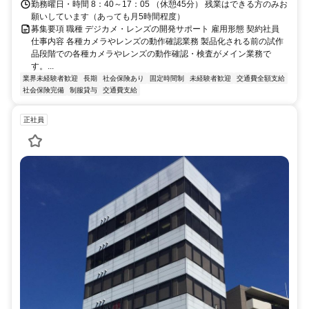
勤務曜日・時間 8：40～17：05 （休憩45分） 残業はできる方のみお
願いしています（あっても月5時間程度）
募集要項 職種 デジカメ・レンズの開発サポート 雇用形態 契約社員
仕事内容 各種カメラやレンズの動作確認業務 製品化される前の試作
品段階での各種カメラやレンズの動作確認・検査がメイン業務で
す。...
業界未経験者歓迎
長期
社会保険あり
固定時間制
未経験者歓迎
交通費全額支給
社会保険完備
制服貸与
交通費支給
正社員