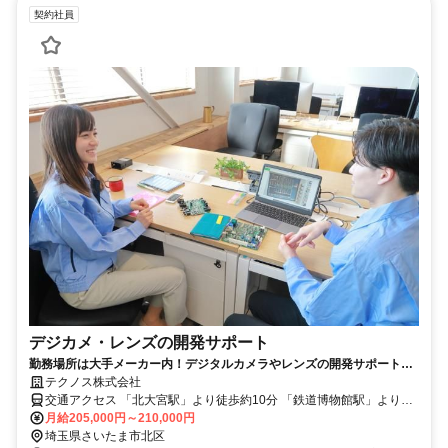
契約社員
デジカメ・レンズの開発サポート
勤務場所は大手メーカー内！デジタルカメラやレンズの開発サポート★
未経験大歓迎！
テクノス株式会社
交通アクセス 「北大宮駅」より徒歩約10分 「鉄道博物館駅」より徒
歩約15分 「土呂駅」より徒歩約17分 ※自転車・バイク通勤可 駐車場
月給205,000円～210,000円
をかりれば車通勤も可能です（自転車バイクは駐輪場有）
埼玉県さいたま市北区