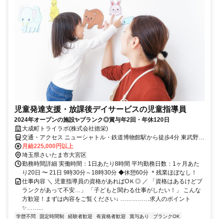
児童発達支援・放課後デイサービスの児童指導員
2024年オープンの施設✨ブランク◎賞与年2回・年休120日
大成町トライラボ(株式会社徳栄)
交通・アクセス ニューシャトル・鉄道博物館駅から徒歩4分 東武野田
線・北大宮駅から徒歩15分
月給225,000円以上
埼玉県さいたま市大宮区
勤務時間詳細 実働時間：1日あたり8時間 平均勤務日数：1ヶ月あた
り20日 〜 21日 9時30分～18時30分 ◆休憩60分 ＊残業ほぼなし！
仕事内容 ＼ 児童指導員の資格があればOＫ◎ ／ 「資格はあるけどブ
ランクがあって不安…」 「子どもと関わる仕事がしたい！」 こんな
方歓迎！まずは内容をご覧ください↓ ……………求人のポイント
✨……...
学歴不問
固定時間制
経験者歓迎
有資格者歓迎
賞与あり
ブランクOK