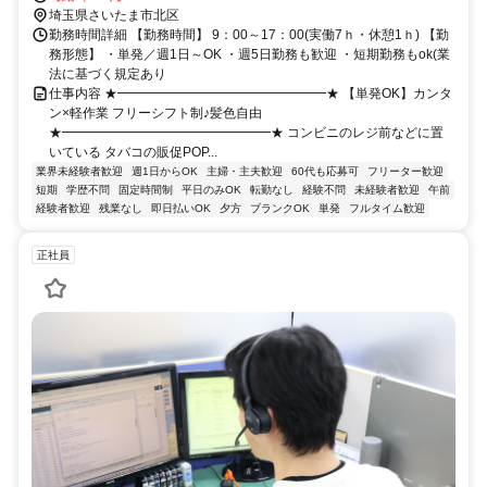
埼玉県さいたま市北区
勤務時間詳細 【勤務時間】 9：00～17：00(実働7ｈ・休憩1ｈ) 【勤
務形態】 ・単発／週1日～OK ・週5日勤務も歓迎 ・短期勤務もok(業
法に基づく規定あり
仕事内容 ★━━━━━━━━━━━━━━━━★ 【単発OK】カンタ
ン×軽作業 フリーシフト制♪髪色自由
★━━━━━━━━━━━━━━━━★ コンビニのレジ前などに置
いている タバコの販促POP...
業界未経験者歓迎
週1日からOK
主婦・主夫歓迎
60代も応募可
フリーター歓迎
短期
学歴不問
固定時間制
平日のみOK
転勤なし
経験不問
未経験者歓迎
午前
経験者歓迎
残業なし
即日払いOK
夕方
ブランクOK
単発
フルタイム歓迎
正社員