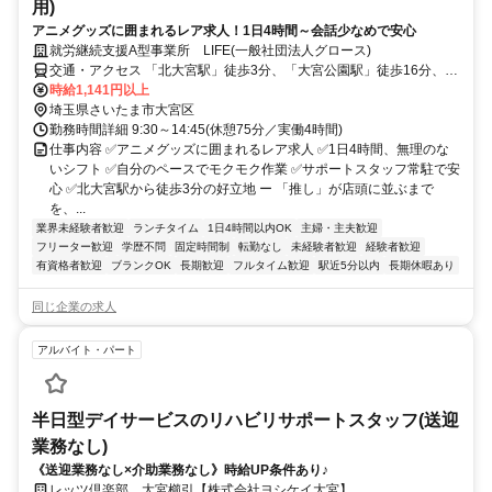
用)
アニメグッズに囲まれるレア求人！1日4時間～会話少なめで安心
就労継続支援A型事業所 LIFE(一般社団法人グロース)
交通・アクセス 「北大宮駅」徒歩3分、「大宮公園駅」徒歩16分、
「鉄道博物館駅」徒歩17分、「大宮駅」徒歩18分
時給1,141円以上
埼玉県さいたま市大宮区
勤務時間詳細 9:30～14:45(休憩75分／実働4時間)
仕事内容 ✅アニメグッズに囲まれるレア求人 ✅1日4時間、無理のな
いシフト ✅自分のペースでモクモク作業 ✅サポートスタッフ常駐で安
心 ✅北大宮駅から徒歩3分の好立地 ー 「推し」が店頭に並ぶまで
を、...
業界未経験者歓迎
ランチタイム
1日4時間以内OK
主婦・主夫歓迎
フリーター歓迎
学歴不問
固定時間制
転勤なし
未経験者歓迎
経験者歓迎
有資格者歓迎
ブランクOK
長期歓迎
フルタイム歓迎
駅近5分以内
長期休暇あり
同じ企業の求人
アルバイト・パート
半日型デイサービスのリハビリサポートスタッフ(送迎
業務なし)
《送迎業務なし×介助業務なし》時給UP条件あり♪
レッツ倶楽部 大宮櫛引【株式会社ヨシケイ大宮】