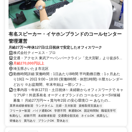
有名スピーカー・イヤホンブランドのコールセンター
管理運営
月給27万〜/年休127日/土日祝休で安定したオフィスワーク
株式会社ティーエス・プロ
交通・アクセス 東武アーバンパークライン「北大宮駅」より徒歩5
分、「JR大宮駅」より徒歩20分
月給270,000円以上
埼玉県さいたま市北区
勤務時間詳細 実働時間：1日あたり8時間 平均勤務日数：1ヶ月あた
り19日 〜 20日 9:00～18:00 (実働8時間・休憩1時間) ※暦カレンダー
どおり ※お盆期間、年末年始は 一部シフト...
仕事内容 ✨年休127日・土日祝休✨ 未経験からオフィスワークで キャ
リアUP！外資系有名 オーディオブランドの コールセンターSV候補
募集！ 月給27万円〜＋賞与年2回 の安心環境◎ ー あなたの...
業界未経験者歓迎
ランチタイム
主婦・主夫歓迎
資格取得支援あり
フリーター歓迎
バイク通勤OK
学歴不問
車通勤OK
固定時間制
職場見学可
転勤なし
経験不問
未経験者歓迎
交通費全額支給
ネイルOK
残業なし
研修あり
賞与あり
ブランクOK
育休あり