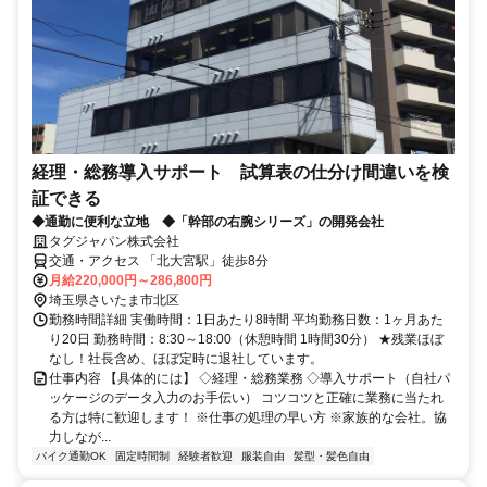
経理・総務導入サポート 試算表の仕分け間違いを検
証できる
◆通勤に便利な立地 ◆「幹部の右腕シリーズ」の開発会社
タグジャパン株式会社
交通・アクセス 「北大宮駅」徒歩8分
月給220,000円～286,800円
埼玉県さいたま市北区
勤務時間詳細 実働時間：1日あたり8時間 平均勤務日数：1ヶ月あた
り20日 勤務時間：8:30～18:00（休憩時間 1時間30分） ★残業ほぼ
なし！社長含め、ほぼ定時に退社しています。
仕事内容 【具体的には】 ◇経理・総務業務 ◇導入サポート（自社パ
ッケージのデータ入力のお手伝い） コツコツと正確に業務に当たれ
る方は特に歓迎します！ ※仕事の処理の早い方 ※家族的な会社。協
力しなが...
バイク通勤OK
固定時間制
経験者歓迎
服装自由
髪型・髪色自由