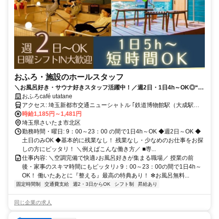
おふろ・施設のホールスタッフ
＼お風呂好き・サウナ好きスタッフ活躍中！／週2日・1日4h～OK◎“温
泉＆無料”の神バイト★北欧風カフェ＆可愛い制服＜学生多数活躍中＞
おふろcafé utatane
アクセス: 埼玉新都市交通ニューシャトル ｢鉄道博物館駅（大成駅）｣
より線路沿いを 北に向かって徒歩約10分
時給1,185円～1,481円
埼玉県さいたま市北区
勤務時間・曜日: 9：00～23：00 の間で1日4h～OK ◆週2日～OK ◆
土日のみOK ◆基本的に残業なし！ 残業なし・少なめのお仕事をお探
しの方にピッタリ！ ＼例えばこんな働き方／ ■専...
仕事内容: ＼空調完備で快適♪お風呂好きが集まる職場／ 授業の前
後・家事のスキマ時間にもピッタリ♪ 9：00～23：00の間で1日4h～
OK！ 働いたあとに『整える』最高の特典あり！ ✻お風呂無料...
固定時間制
交通費支給
週2・3日からOK
シフト制
昇給あり
同じ企業の求人