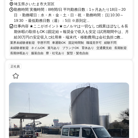
〔東北本線〕・ＪＲ上野東京ライン/ＪＲ湘南新宿ライン 大宮（埼玉
埼玉県さいたま市大宮区
県）東口(北)徒歩約12分 北大宮駅より徒歩5分
勤務時間 実働時間：8時間/日 平均勤務日数：1ヶ月あたり18日～20
日 ・勤務曜日：水・木・金・土・日・祝 ・勤務時間： [1] 10:30～
19:30 ・最低勤務日数（週）：5日 ※原則定...
仕事内容 ★ここがポイント★ □ノルマは一切なし □残業ほぼなし＆長
期休暇の取得もOK □固定給＋報奨金で収入も安定 □試用期間中は、月
給30万円の安定収入 □社用車・端末代・移動費用は会社負担 □教...
業界未経験者歓迎
学歴不問
車通勤OK
固定時間制
職場見学可
経験不問
未経験者歓迎
ネイルOK
賞与あり
ブランクOK
育休あり
交通費支給
長期歓迎
長期休暇あり
服装自由
寮・社宅あり
髪型・髪色自由
正社員