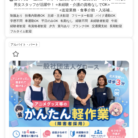
男女スタッフが活躍中！ ⭐未経験・介護の資格なしでOK⭐ ￣￣￣￣
￣￣￣￣￣￣￣￣￣￣￣￣ ⭐送迎業務・食事介助・入浴補...
制服あり
扶養内勤務OK
主婦・主夫歓迎
フリーター歓迎
バイク通勤OK
学歴不問
車通勤OK
平日のみOK
転勤なし
経験不問
未経験者歓迎
午前
経験者歓迎
有資格者歓迎
夕方
賞与あり
ブランクOK
交通費支給
長期歓迎
フルタイム歓迎
アルバイト・パート