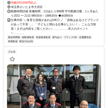
線・北大宮駅から徒歩15分
月給250,000円以上
埼玉県さいたま市大宮区
勤務時間詳細 実働時間：1日あたり8時間 平均勤務日数：1ヶ月あた
り20日 〜 21日 9時30分～18時30分 ◆休憩60分
仕事内容 ＼ 保育士資格があればOK◎ ／ 「資格はあるけどブランク
があって不安…」 「子どもと関わる仕事がしたい！」 こんな方歓
迎！まずは内容をご覧ください↓ ……………求人のポイント
✨………...
固定時間制
経験者歓迎
有資格者歓迎
賞与あり
ブランクOK
交通費支給
長期歓迎
駅近5分以内
正社員