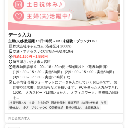
データ入力
主婦(夫)多数活躍！1日5時間～OK♪未経験・ブランクOK！
株式会社キャムコム (応募区分:26689)
交通・アクセス JR大宮駅から徒歩10分
時給1,150円～1,550円
埼玉県さいたま市大宮区
勤務時間詳細 9：00～18：30の間で5時間以上 《勤務時間例》
(1)9：30～15：30（実働5時間） (2)9：00～15：00（実働5時間）
(3)9：30～17：30（実働6.5時間）な...
仕事内容 専用フォーマットにデータを入力していくお仕事です。 契
約書や請求書、勤怠情報などを扱います。 PCを使った入力ができれ
ばOK。 入力スピードは問いません。 オフィスワーク、事務職の経験
を...
社員登用あり
主婦・主夫歓迎
固定時間制
経験不問
未経験者歓迎
午前
研修あり
夕方
ブランクOK
交通費支給
長期休暇あり
土日祝休み
同じ企業の求人