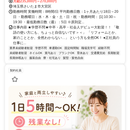
Ｒ武蔵野線直通 大宮（埼玉県）東口(北)徒歩約12分、ＪＲ宇都宮線
月給235,000円～270,000円
〔東北本線〕・ＪＲ上野東京ライン/ＪＲ湘南新宿ライン 大宮（埼玉
埼玉県さいたま市大宮区
県）東口(北)徒歩約12分 北大宮駅より徒歩5分
勤務時間 実働時間：8時間/日 平均勤務日数：1ヶ月あたり18日～20
日 ・勤務曜日：水・木・金・土・日・祝 ・勤務時間： [1] 10:30～
19:30 ・最低勤務日数（週）：5日 ※原則定...
仕事内容 ★学歴不問★中卒・高卒・社会人デビュー大歓迎！！ 「敬
語の使い方にも、ちょっと自信ないです＞＜」 「リフォームとか、
家のこととか、全然わからない…」 という方も全然OK！ ●正社員の
仕事に...
業界未経験者歓迎
学歴不問
車通勤OK
固定時間制
職場見学可
経験不問
未経験者歓迎
ネイルOK
賞与あり
ブランクOK
育休あり
交通費支給
長期歓迎
長期休暇あり
服装自由
寮・社宅あり
髪型・髪色自由
契約社員