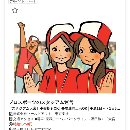
アルバイト・パート
プロスポーツのスタジアム運営
［スタジアム大宮］◆短期もOK│◆友達同士もOK│◆週1日～・1日5h
～OK│◆好きな時に働こう！
株式会社ソールドアウト 東京支社
交通アクセス ■電車: 東武アーバンパークライン（野田線）「大宮公
園駅」または「北大宮駅」より徒歩約10分 ■バス JR「大宮駅」東口
時給1,250円
から国際興業バス「導守循環」行で「大宮サッカー場前」下車、徒歩
埼玉県さいたま市大宮区