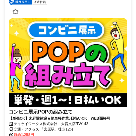
派遣社員
コンビニ展示POPの組み立て
【単発OK】未経験歓迎★簡単軽作業♪日払いOK！WEB面接可
テイケイワークス株式会社 大宮支店/TW143
交通・アクセス 「宮原駅」徒歩12分
時給1,258円