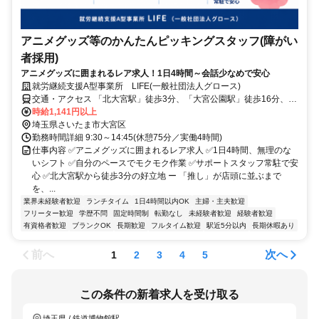
アニメグッズ等のかんたんピッキングスタッフ(障がい
者採用)
アニメグッズに囲まれるレア求人！1日4時間～会話少なめで安心
就労継続支援A型事業所 LIFE(一般社団法人グロース)
交通・アクセス 「北大宮駅」徒歩3分、「大宮公園駅」徒歩16分、
「鉄道博物館駅」徒歩17分、「大宮駅」徒歩18分
時給1,141円以上
埼玉県さいたま市大宮区
勤務時間詳細 9:30～14:45(休憩75分／実働4時間)
仕事内容 ✅アニメグッズに囲まれるレア求人 ✅1日4時間、無理のな
いシフト ✅自分のペースでモクモク作業 ✅サポートスタッフ常駐で安
心 ✅北大宮駅から徒歩3分の好立地 ー 「推し」が店頭に並ぶまで
を、...
業界未経験者歓迎
ランチタイム
1日4時間以内OK
主婦・主夫歓迎
フリーター歓迎
学歴不問
固定時間制
転勤なし
未経験者歓迎
経験者歓迎
有資格者歓迎
ブランクOK
長期歓迎
フルタイム歓迎
駅近5分以内
長期休暇あり
前へ
次へ
1
2
3
4
5
この条件の新着求人を受け取る
埼玉県 / 鉄道博物館駅