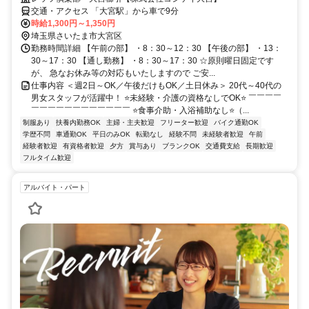
交通・アクセス 「大宮駅」から車で9分
時給1,300円～1,350円
埼玉県さいたま市大宮区
勤務時間詳細 【午前の部】 ・8：30～12：30 【午後の部】 ・13：
30～17：30 【通し勤務】 ・8：30～17：30 ☆原則曜日固定です
が、 急なお休み等の対応もいたしますので ご安...
仕事内容 ＜週2日～OK／午後だけもOK／土日休み＞ 20代～40代の
男女スタッフが活躍中！ ⭐未経験・介護の資格なしでOK⭐ ￣￣￣￣
￣￣￣￣￣￣￣￣￣￣￣￣ ⭐食事介助・入浴補助なし⭐（...
制服あり
扶養内勤務OK
主婦・主夫歓迎
フリーター歓迎
バイク通勤OK
学歴不問
車通勤OK
平日のみOK
転勤なし
経験不問
未経験者歓迎
午前
経験者歓迎
有資格者歓迎
夕方
賞与あり
ブランクOK
交通費支給
長期歓迎
フルタイム歓迎
アルバイト・パート