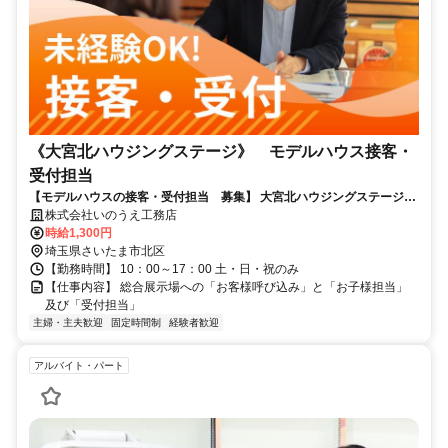
《大宮北ハウジングステージ》 モデルハウス接客・
受付担当
【モデルハウスの接客・受付担当 募集】 大宮北ハウジングステージに
あるモデルハウス。2026年1月オープン！ お客様に適した住まいをトー
株式会社いのうえ工務店
タルプロデュースしております。
時給1,300円
埼玉県さいたま市北区
【勤務時間】 10：00～17：00 土・日・祝のみ
【仕事内容】 総合展示場への「お客様呼び込み」と「お子様担当」
及び「受付担当」
主婦・主夫歓迎
固定時間制
経験者歓迎
アルバイト・パート