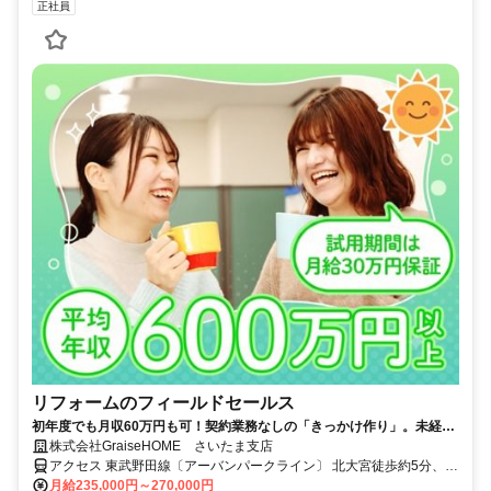
正社員
リフォームのフィールドセールス
初年度でも月収60万円も可！契約業務なしの「きっかけ作り」。未経験
でも安心の高収入◎試用期間中は月給30万円！
株式会社GraiseHOME さいたま支店
アクセス 東武野田線〔アーバンパークライン〕 北大宮徒歩約5分、Ｊ
Ｒ武蔵野線直通 大宮（埼玉県）東口(北)徒歩約12分、ＪＲ宇都宮線
月給235,000円～270,000円