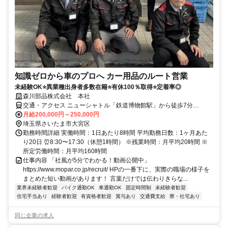
知識ゼロから車のプロへ カー用品のルート営業
未経験OK⭐異業種出身者多数在籍⭐有休100％取得⭐定着率◎
森川部品株式会社 本社
交通・アクセス ニューシャトル「鉄道博物館駅」から徒歩7分
※JR「大宮駅」からのアクセスも便利
月給200,000円～250,000円
埼玉県さいたま市大宮区
勤務時間詳細 実働時間：1日あたり8時間 平均勤務日数：1ヶ月あた
り20日 ⏰8:30〜17:30（休憩1時間） ※残業時間：月平均20時間 ※
所定労働時間：月平均160時間
仕事内容 「社風が5分でわかる！動画公開中」
https://www.mopar.co.jp/recruit/ HPの一番下に、実際の職場の様子を
まとめた短い動画があります！ 言葉だけでは伝わりきらな...
業界未経験者歓迎
バイク通勤OK
車通勤OK
固定時間制
未経験者歓迎
住宅手当あり
経験者歓迎
有資格者歓迎
賞与あり
交通費支給
寮・社宅あり
同じ企業の求人