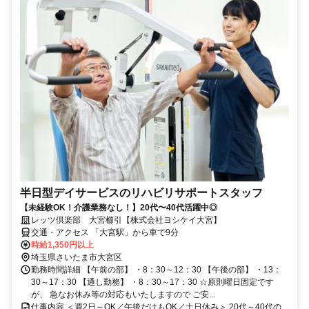
半日型デイサービスのリハビリサポートスタッフ
【未経験OK！介護業務なし！】20代〜40代活躍中◎
レッツ倶楽部 大宮櫛引【株式会社ヨシケイ大宮】
交通・アクセス 「大宮駅」から車で9分
時給1,350円以上
埼玉県さいたま市大宮区
勤務時間詳細 【午前の部】 ・8：30～12：30 【午後の部】 ・13：
30～17：30 【通し勤務】 ・8：30～17：30 ☆原則曜日固定です
が、 急なお休み等の対応もいたしますので ご安...
仕事内容 ＜週2日～OK／午後だけもOK／土日休み＞ 20代～40代の