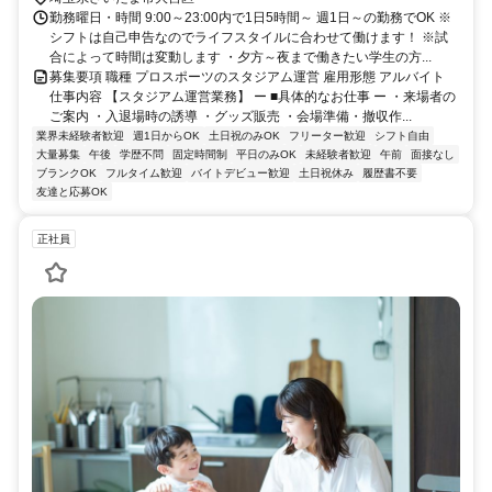
勤務曜日・時間 9:00～23:00内で1日5時間～ 週1日～の勤務でOK ※
約1分 ■徒歩: JR「大宮駅」東口より約20分
シフトは自己申告なのでライフスタイルに合わせて働けます！ ※試
合によって時間は変動します ・夕方～夜まで働きたい学生の方...
募集要項 職種 プロスポーツのスタジアム運営 雇用形態 アルバイト
仕事内容 【スタジアム運営業務】 ー ■具体的なお仕事 ー ・来場者の
ご案内 ・入退場時の誘導 ・グッズ販売 ・会場準備・撤収作...
業界未経験者歓迎
週1日からOK
土日祝のみOK
フリーター歓迎
シフト自由
大量募集
午後
学歴不問
固定時間制
平日のみOK
未経験者歓迎
午前
面接なし
ブランクOK
フルタイム歓迎
バイトデビュー歓迎
土日祝休み
履歴書不要
友達と応募OK
正社員