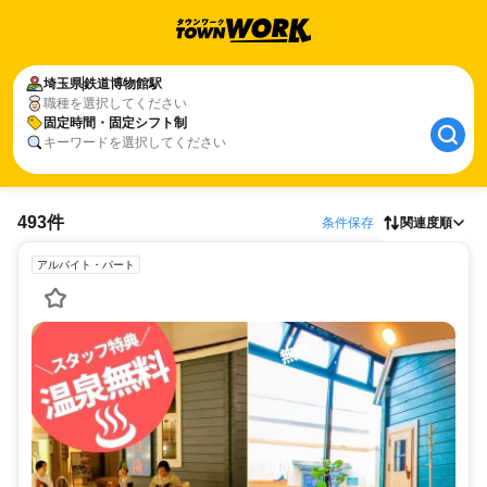
埼玉県
鉄道博物館駅
職種を選択してください
固定時間・固定シフト制
キーワードを選択してください
493件
条件保存
関連度順
アルバイト・パート