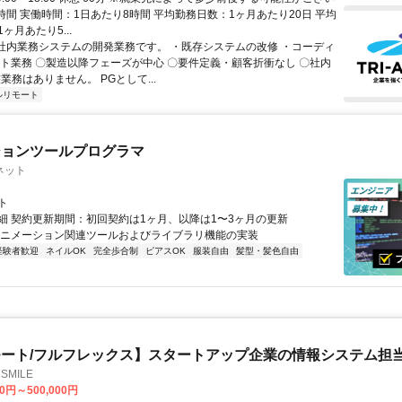
時間 実働時間：1日あたり8時間 平均勤務日数：1ヶ月あたり20日 平均
ヶ月あたり5...
 社内業務システムの開発業務です。 ・既存システムの改修 ・コーディ
スト業務 〇製造以降フェーズが中心 〇要件定義・顧客折衝なし 〇社内
業務はありません。 PGとして...
ルリモート
ションツールプログラマ
ネット
ト
細 契約更新期間：初回契約は1ヶ月、以降は1〜3ヶ月の更新
アニメーション関連ツールおよびライブラリ機能の実装
経験者歓迎
ネイルOK
完全歩合制
ピアスOK
服装自由
髪型・髪色自由
ート/フルフレックス】スタートアップ企業の情報システム担
SMILE
00円～500,000円