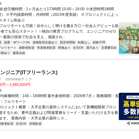
ト
 総労働時間：1ヶ月あたり173時間 10:00～19:00 ※休憩時間1時間
間） ※平均残業時間：月6時間（2023年度実績） ※プロジェクトによっ
スタイム制あり
✨フルリモートも可能！自分らしく輝ける働き方◎ ✨社会人デビューも歓
心者でも安心スタート！ ✨独自の教育プログラムで、エンジニアのゼロ
 ✨最新の技術で社会を支え、感謝され...
迎
副業・WワークOK
資格取得支援あり
固定時間制
転勤なし
経験不問
フルリモート
経験者歓迎
有資格者歓迎
研修あり
在宅OK
賞与あり
交通費支給
休暇あり
服装自由
ンジニア(ITフリーランス)
coconalaテック
0円～1,080,000円
ト
均稼働時間：140～180時間 案件参画時期：2026年7月～ 勤務期間：長
態：フルリモート
プロジェクト概要 ・大手企業の基幹システムにおいて新機能開発プロジ
進するため、要件定義および関連業務をリード・支援いただける方を募
す。 業務内容 ・大手企業の基幹シス...
経験者歓迎
在宅OK
長期歓迎