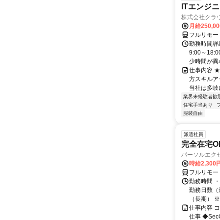
ITエンジ
株式会社クラ
月給250,0
フルリモー
勤務時間詳細
9:00～1
少時間が異な
仕事内容 
方スキルア
当社は多岐に
業界未経験者歓
住宅手当あり
服装自由
派遣社員
完全在宅OK
パーソルエクセ
時給2,300
フルリモー
勤務時間 ・
勤務日数（週
（長期） ※契
仕事内容 
仕事 ◆Se