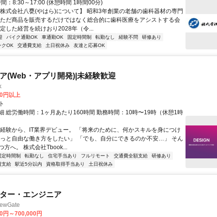
間：8:30～17:00 (休憩時間 1時間00分)
【株式会社八甕(やはら)について】 昭和3年創業の老舗の歯科器材の専門
 ただ商品を販売するだけではなく総合的に歯科医療をアシストする会
定した経営を続けおり2028年（令...
迎
バイク通勤OK
車通勤OK
固定時間制
転勤なし
経験不問
研修あり
ンクOK
交通費支給
土日祝休み
友達と応募OK
ニア(Web・アプリ開発)|未経験歓迎
k
00円以上
ト
 総労働時間：1ヶ月あたり160時間 勤務時間：10時〜19時（休憩1時
未経験から、IT業界デビュー。 「将来のために、何かスキルを身につけ
もっと自由な働き方をしたい」 「でも、自分にできるのか不安…」 そん
方へ。 株式会社Tbook...
固定時間制
転勤なし
住宅手当あり
フルリモート
交通費全額支給
研修あり
費支給
駅近5分以内
資格取得手当あり
土日祝休み
イター・エンジニア
wGate
00円～700,000円