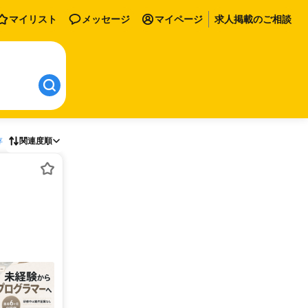
マイリスト
メッセージ
マイページ
求人掲載のご相談
存
関連度順