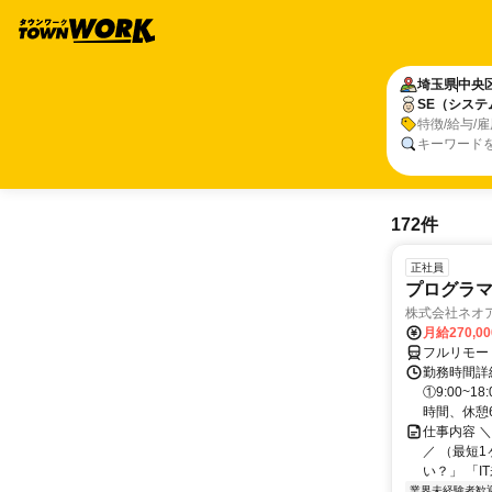
埼玉県
中央
SE（シス
特徴/給与/
キーワード
172件
正社員
プログラマ
株式会社ネオ
月給270,0
フルリモー
勤務時間詳細
①9:00~
時間、休憩6.
仕事内容 
／ （最短
い？」 「I
業界未経験者歓