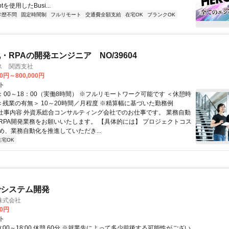
iptを使用したBusi...
学歴不問
固定時間制
フルリモート
交通費全額支給
在宅OK
ブランクOK
・RPAの開発エンジニア NO/39604
ス 関西支社
00円～800,000円
ト
：00～18：00（実働8時間） ※フルリモートワーク可能です ＜休憩時
 ＜残業の有無＞ 10～20時間／月程度 ※精算幅に基づいた勤務例
■仕事内容 外資系総合コンサルティング会社でのお仕事です。 業務自動
RPA開発業務をお願いいたします。 【具体的には】 プロジェクトコス
め、業務自動化を推進していただき...
在宅OK
でシステム開発
株式会社
00円
ト
9:00～18:00 休憩 60分 ※就業先によって多少前後する可能性がござい