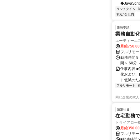
◆JavaScr
ランチタイム
駅近5分以内
業務委託
業務自動化
エーティーエ
月給750,0
フルリモー
勤務時間 9
間＞ 60分
仕事内容 
化および、
ト低減のた
フルリモート
同じ企業の求人
派遣社員
在宅勤務
トライアロー
月給350,0
フルリモー
■勤務時間 