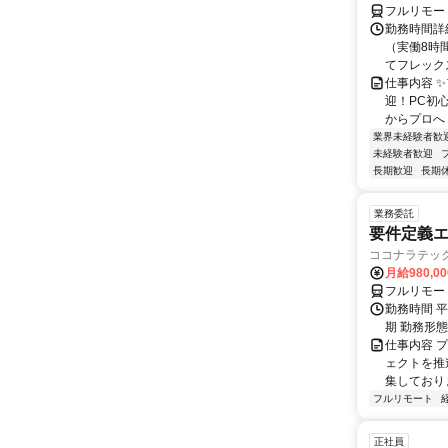
フルリモー
勤務時間詳細
（実働8時
てフレック
仕事内容 
迎！PC初
からプロへ
業界未経験者歓
未経験者歓迎
長期歓迎
長期
業務委託
要件定義エ
ココナラテック 
月給980,00
フルリモー
勤務時間 平
期 勤務形
仕事内容 
ェクトを推
集しておりま
フルリモート
正社員