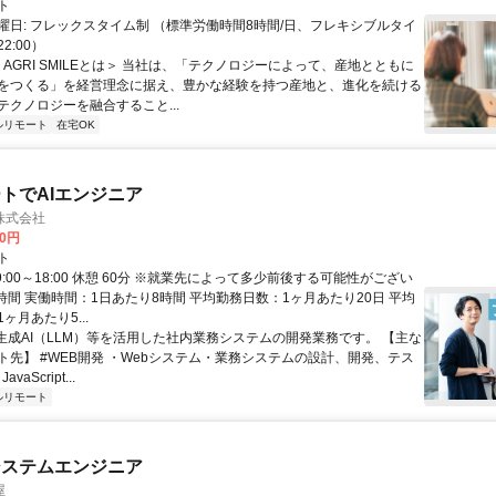
ト
曜日: フレックスタイム制 （標準労働時間8時間/日、フレキシブルタイ
22:00）
＜AGRI SMILEとは＞ 当社は、「テクノロジーによって、産地とともに
をつくる」を経営理念に据え、豊かな経験を持つ産地と、進化を続ける
テクノロジーを融合すること...
ルリモート
在宅OK
トでAIエンジニア
株式会社
00円
ト
9:00～18:00 休憩 60分 ※就業先によって多少前後する可能性がござい
時間 実働時間：1日あたり8時間 平均勤務日数：1ヶ月あたり20日 平均
ヶ月あたり5...
 生成AI（LLM）等を活用した社内業務システムの開発業務です。 【主な
ト先】 #WEB開発 ・Webシステム・業務システムの設計、開発、テス
vaScript...
ルリモート
システムエンジニア
屋