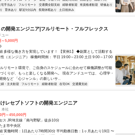
住宅手当あり
フルリモート
交通費全額支給
経験者歓迎
有資格者歓迎
研修あり
り
育休あり
駅近5分以内
長期休暇あり
土日祝休み
リの開発エンジニア|フルリモート・フルフレックス
ドユー
円～5,000円
ト
細 多様な働き方を実現しています！ 【実例1】 ◆副業として活動する
性（エンジニア） 稼働時間例： 平日 19:00～23:00 土日 9:00～17:00
.
フルリモート環境で、ご自身のスケジュールに合わせて稼働調整が可能
ノづくりが、もっと楽しくなる開発へ。 現在アンドユーでは、 心理学・
開発など 「心ジャンル」の新しいサ...
主婦・主夫歓迎
フルリモート
経験者歓迎
在宅OK
交通費支給
向けレセプトソフトの開発エンジニア
 本社
00円～450,000円
セス JR埼京線「南与野駅」徒歩10分
たま市中央区
細 実働時間：1日あたり7時間30分 平均勤務日数：1ヶ月あたり19日 〜