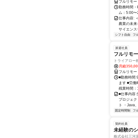
フルリモー
勤務時間・
ム：5:00〜
仕事内容: 
農業の未来
サイエンス
シフト自由
フ
派遣社員
フルリモー
トライアロー
月給350,0
フルリモー
■勤務時間 
ます ■労働
残業時間：1
■仕事内容
プロジェク
ト ・Java、Ja
固定時間制
フ
契約社員
未経験の
株式会社三河