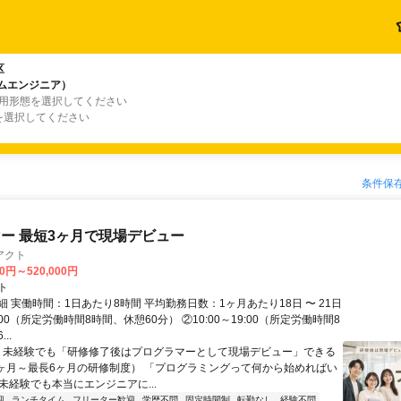
区
テムエンジニア）
雇用形態を選択してください
を選択してください
条件保
ー 最短3ヶ月で現場デビュー
アクト
00円～520,000円
ト
 実働時間：1日あたり8時間 平均勤務日数：1ヶ月あたり18日 〜 21日
18:00（所定労働時間8時間、休憩60分） ②10:00～19:00（所定労働時間8
..
＼ 未経験でも「研修修了後はプログラマーとして現場デビュー」できる
1ヶ月～最長6ヶ月の研修制度） 「プログラミングって何から始めればい
T未経験でも本当にエンジニアに...
迎
ランチタイム
フリーター歓迎
学歴不問
固定時間制
転勤なし
経験不問