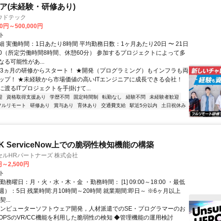
ニア(未経験・研修あり)
ウドテック
00円～500,000円
ト
 実働時間：1日あたり8時間 平均勤務日数：1ヶ月あたり20日 〜 21日
8:00（所定労働時間8時間、休憩60分） 参加するプロジェクトによって多
る可能性があ...
★3ヵ月の研修からスタート！ ★開発（プログラミング）もインフラも両
ップ！ ★未経験から市場価値の高いITエンジニアに成長できる会社！
渡るITプロジェクトを手掛けて...
迎
資格取得支援あり
学歴不問
固定時間制
転勤なし
経験不問
未経験者歓迎
フルリモート
研修あり
賞与あり
育休あり
交通費支給
駅近5分以内
土日祝休み
 ServiceNow上での脆弱性検知機能の構築
ルHRパートナーズ 株式会社
円～2,500円
ト
勤務曜日：月・火・水・木・金 ・勤務時間： [1] 09:00～18:00 ・最低
）：5日 残業時間:月10時間～20時間 就業期間:即日～ ※6ヶ月以上
...
コンピューターソフトウェア開発，人材派遣でのSE・プログラマーのお
cOPSのVR/CC機能を利用した脆弱性の検知 ◆管理機能の運用検討