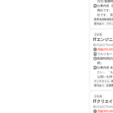
22日 勤務時
仕事内容 
商社です。
社です。 安
業界未経験者歓
賞与あり
ブラ
正社員
ITエンジ
株式会社Tboo
月給250,0
フルリモー
勤務時間詳細
間）
仕事内容 
たい」 「
な想いを持つ
ランチタイム
賞与あり
交通
正社員
ITクリエ
株式会社TheNe
月給300,0