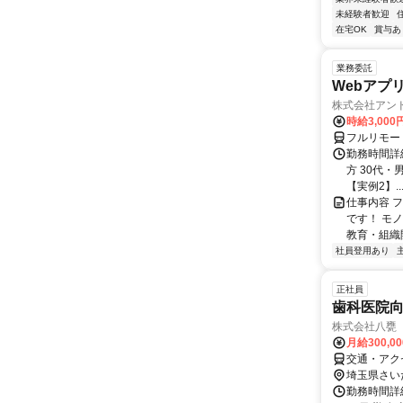
未経験者歓迎
在宅OK
賞与あ
業務委託
Webアプ
株式会社アン
時給3,000
フルリモー
勤務時間詳
方 30代・男
【実例2】..
仕事内容 
です！ モ
教育・組織
社員登用あり
正社員
歯科医院
株式会社八甕
月給300,0
交通・アク
埼玉県さい
勤務時間詳