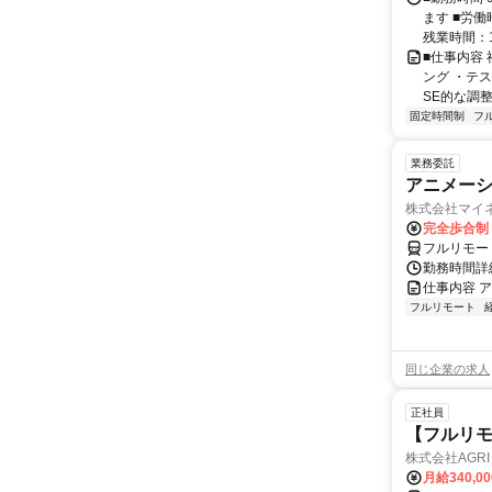
ます ■労働
残業時間：1
■仕事内容
ング ・テ
SE的な調整
固定時間制
フ
業務委託
アニメー
株式会社マイ
完全歩合制
フルリモー
勤務時間詳
仕事内容 
フルリモート
同じ企業の求人
正社員
【フルリモ
株式会社AGRI 
月給340,0