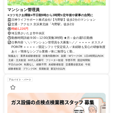
マンション管理員
⭐コツモクお掃除⭐平日朝9時から3時間✨定年後や家事の合間に
日神ライフサポート株式会社/【与野駅】徒歩2分のマンション
交通・アクセス 京浜東北線「与野駅」徒歩2分
時給1,226円
埼玉県さいたま市中央区
勤務時間詳細 9:00～12:00(実働3時間) ★月～金の週5日勤務
仕事内容 ＼＼✨マンション管理員を大募集✨／／ ＝＝＝＝ オススメ
POINT❗❗ ＝＝＝＝ ✅固定シフトで安定収入 ✅未経験も安心の研修制度
あり ✅簡単なシンプル業務 ✅体に無理なく勤...
制服あり
業界未経験者歓迎
扶養内勤務OK
副業・WワークOK
1日4時間以内OK
主婦・主夫歓迎
60代も応募可
フリーター歓迎
学歴不問
固定時間制
平日のみOK
転勤なし
経験不問
未経験者歓迎
交通費全額支給
午前
経験者歓迎
ブランクOK
長期歓迎
駅近5分以内
アルバイト・パート