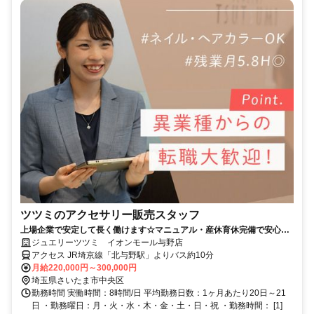
ツツミのアクセサリー販売スタッフ
上場企業で安定して長く働けます☆マニュアル・産休育休完備で安心☆
年休119日☆残業月5h◎
ジュエリーツツミ イオンモール与野店
アクセス JR埼京線「北与野駅」よりバス約10分
月給220,000円～300,000円
埼玉県さいたま市中央区
勤務時間 実働時間：8時間/日 平均勤務日数：1ヶ月あたり20日～21
日 ・勤務曜日：月・火・水・木・金・土・日・祝 ・勤務時間： [1]