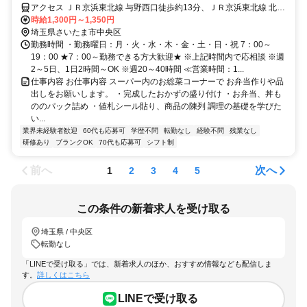
アクセス ＪＲ京浜東北線 与野西口徒歩約13分、ＪＲ京浜東北線 北浦
和西口徒歩約15分、ＪＲ埼京線/りんかい線 与野本町東口徒歩約16分
時給1,300円～1,350円
「与野駅」徒歩10分、「北浦和駅」よりバス＊自転車通勤OK
埼玉県さいたま市中央区
勤務時間 ・勤務曜日：月・火・水・木・金・土・日・祝 7：00～
19：00 ★7：00～勤務できる方大歓迎★ ※上記時間内で応相談 ※週
2～5日、1日2時間～OK ※週20～40時間 ≪営業時間：1...
仕事内容 お仕事内容 スーパー内のお総菜コーナーで お弁当作りや品
出しをお願いします。 ・完成したおかずの盛り付け ・お弁当、丼も
ののパック詰め ・値札シール貼り、商品の陳列 調理の基礎を学びた
い...
業界未経験者歓迎
60代も応募可
学歴不問
転勤なし
経験不問
残業なし
研修あり
ブランクOK
70代も応募可
シフト制
前へ
次へ
1
2
3
4
5
この条件の新着求人を受け取る
埼玉県 / 中央区
転勤なし
「LINEで受け取る」では、新着求人のほか、おすすめ情報なども配信しま
す。
詳しくはこちら
LINEで受け取る