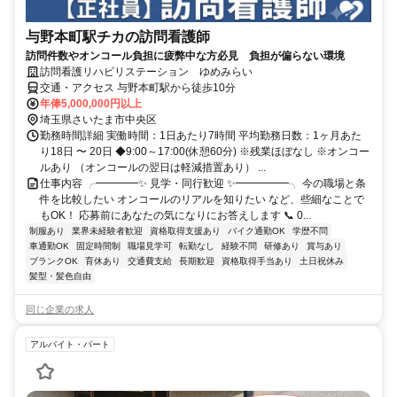
与野本町駅チカの訪問看護師
訪問件数やオンコール負担に疲弊中な方必見 負担が偏らない環境
訪問看護リハビリステーション ゆめみらい
交通・アクセス 与野本町駅から徒歩10分
年俸5,000,000円以上
埼玉県さいたま市中央区
勤務時間詳細 実働時間：1日あたり7時間 平均勤務日数：1ヶ月あた
り18日 〜 20日 ◆9:00～17:00(休憩60分) ※残業ほぼなし ※オンコー
ルあり （オンコールの翌日は軽減措置あり） ...
仕事内容 ╭━━━━✨ 見学・同行歓迎 ✨━━━━━╮ 今の職場と条
件を比較したい オンコールのリアルを知りたい など、些細なことで
もOK！ 応募前にあなたの気になりにお答えします 📞 0...
制服あり
業界未経験者歓迎
資格取得支援あり
バイク通勤OK
学歴不問
車通勤OK
固定時間制
職場見学可
転勤なし
経験不問
研修あり
賞与あり
ブランクOK
育休あり
交通費支給
長期歓迎
資格取得手当あり
土日祝休み
髪型・髪色自由
同じ企業の求人
アルバイト・パート