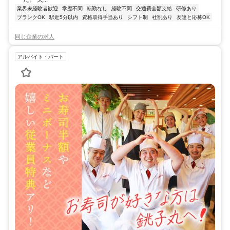
業界未経験者歓迎
学歴不問
転勤なし
経験不問
交通費全額支給
研修あり
ブランクOK
駅近5分以内
資格取得手当あり
シフト制
社割あり
友達と応募OK
同じ企業の求人
アルバイト・パート