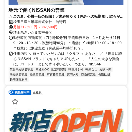
地元で働くNISSANの営業
.＼この夏、心機一転の転職！／未経験ＯＫ！県外への転勤無し 誰もが知
る安心な会社！│年間休日120日│賞与4.8か月分（昨年実績）
埼玉日産自動車株式会社 与野店
月給212,500円～387,500円
埼玉県さいたま市中央区
勤務時間 実働時間：7時間40分/日 平均勤務日数：1ヶ月あたり21日
9：20～18：30（休憩時間90分） ＊店舗ｵｰﾌﾟﾝ時間10：00～18：00
＊残業代は別途支給（月残業平均時間18.9...
仕事内容 ＼ 買っていただくのは 「クルマ ＜ あなた」 ／ 「世界に誇
る NISSAN ブランドでキャリアUPしたい！」 「人生の大きな買物
に、パートナーとして寄り添いたい」 つまり、NISSAN ...
業界未経験者歓迎
車通勤OK
固定時間制
職場見学可
転勤なし
経験不問
未経験者歓迎
経験者歓迎
有資格者歓迎
賞与あり
交通費支給
長期歓迎
長期休暇あり
正社員