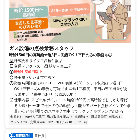
ガス設備の点検業務スタッフ
時給1500円の高時給☆週3日～勤務OK！平日のみの勤務も◎
株式会社サイタマ高橋住設店
交通・アクセス 与野駅から車11分
時給1,500円以上
埼玉県さいたま市中央区
勤務時間詳細 ⏰08:30〜16:00 実働6時間・シフト制勤務 ✅週3日〜
OK！平日のみの勤務も可能です ◎週1回程度、平日の夜間当番があ
ります。 当番手当あり（1回2000円）
仕事内容 -アピールポイント- ✨時給1500円の高時給でしっかり稼げ
る ✨週3日〜OKで平日のみの勤務も可能 ✨アパート点検メインで仕事
量が安定 ✨現場でのスマホ入力中心でラクラク ✨ブランクのある...
制服あり
60代も応募可
資格取得支援あり
車通勤OK
職場見学可
転勤なし
ブランクOK
交通費支給
週2・3日からOK
シフト制
正社員