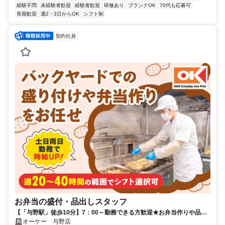
経験不問
未経験者歓迎
経験者歓迎
研修あり
ブランクOK
70代も応募可
長期歓迎
週2・3日からOK
シフト制
契約社員
お弁当の盛付・品出しスタッフ
【「与野駅」徒歩10分】7：00～勤務できる方歓迎★お弁当作りや品出
しメイン♪初スーパー勤務応援！イチから調理スキルが学べます！
オーケー 与野店