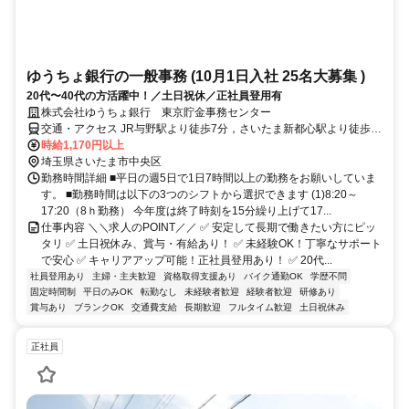
ゆうちょ銀行の一般事務 (10月1日入社 25名大募集 )
20代〜40代の方活躍中！／土日祝休／正社員登用有
株式会社ゆうちょ銀行 東京貯金事務センター
交通・アクセス JR与野駅より徒歩7分，さいたま新都心駅より徒歩
12分,北与野駅より徒歩13分
時給1,170円以上
埼玉県さいたま市中央区
勤務時間詳細 ■平日の週5日で1日7時間以上の勤務をお願いしていま
す。 ■勤務時間は以下の3つのシフトから選択できます (1)8:20～
17:20（8ｈ勤務） 今年度は終了時刻を15分繰り上げて17...
仕事内容 ＼＼求人のPOINT／／ ✅ 安定して長期で働きたい方にピッ
タリ ✅ 土日祝休み、賞与・有給あり！ ✅ 未経験OK！丁寧なサポート
で安心 ✅ キャリアアップ可能！正社員登用あり！ ✅ 20代...
社員登用あり
主婦・主夫歓迎
資格取得支援あり
バイク通勤OK
学歴不問
固定時間制
平日のみOK
転勤なし
未経験者歓迎
経験者歓迎
研修あり
賞与あり
ブランクOK
交通費支給
長期歓迎
フルタイム歓迎
土日祝休み
正社員