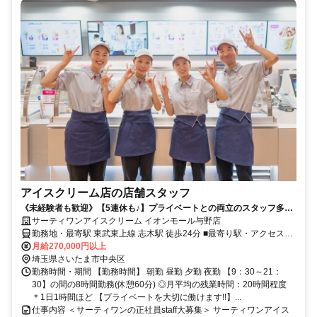
アイスクリーム店の店舗スタッフ
《未経験者も歓迎》【5連休も♪】プライベートとの両立のスタッフ多数
活躍！◎髪色自由♪
サーティワンアイスクリーム イオンモール与野店
勤務地・最寄駅 東武東上線 志木駅 徒歩24分 ■最寄り駅・アクセス：
ＪＲ埼京線 北与野駅から徒歩24分
月給270,000円以上
埼玉県さいたま市中央区
勤務時間・期間 【勤務時間】 朝勤 昼勤 夕勤 夜勤 【9：30～21：
30】の間の8時間勤務(休憩60分) ◎月平均の残業時間：20時間程度
＊1日1時間ほど 【プライベートを大切に働けます!!】...
仕事内容 ＜サーティワンの正社員staff大募集＞ サーティワンアイス