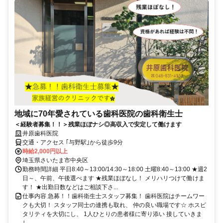
地域に70年愛されている歯科医院の歯科衛生士
＜経験者募集！！＞残業ほぼナシ◎高収入で安定して働けます
井原歯科医院
交通・アクセス ｢与野駅｣から徒歩9分
時給2,000円以上
埼玉県さいたま市中央区
勤務時間詳細 平日8:40～13:00/14:30～18:00 土曜8:40～13:00 ★週2
日～、午前、午後選べます ★残業ほぼなし！ メリハリつけて働けま
す！ ★出勤日数などはご相談下さ...
仕事内容 急募！！歯科衛生士スタッフ募集！ 歯科医院はチームワー
クも大切！ スタッフ同士の連携も取れ、 仲の良い職場です☆ ホスピ
タリティを大切にし、 1人ひとりの患者様に寄り添い 接していきま