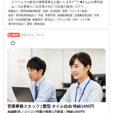
クリームでの販売や接客業務をお願いします(*^^*) ■主なお仕事内容
は... ◎お客様のご注文受け付け ◎試食の提供♪ ◎アイ...
制服あり
業界未経験者歓迎
主婦・主夫歓迎
長期
フリーター歓迎
産休・育休取得実績あり
午後
学歴不問
未経験者歓迎
交通費全額支給
午前
夕方
社会保険完備
制服貸与
賞与あり
ブランクOK
日中
シフト制
賞与年2回あり
髪型・髪色自由
アルバイト・パート
営業事務スタッフ | 髪型 ネイル自由 時給1400円
未経験OK／コツコツ作業が得意な方歓迎！/時給1400円!!