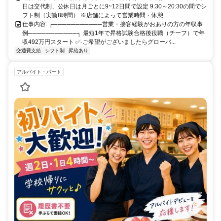
日は交代制、公休日は月ごとに9~12日間で設定 9:30～20:30の間でシ
フト制（実働8時間） ※店舗によって営業時間・休憩...
仕事内容: ┌───────────営業・接客経験がおありの方の年収事
例───────────┐ 最短1年で昇格試験合格後役職（チーフ）で年
収492万円スタート ✅-ご希望がございましたらグローバ...
交通費支給
シフト制
昇給あり
アルバイト・パート