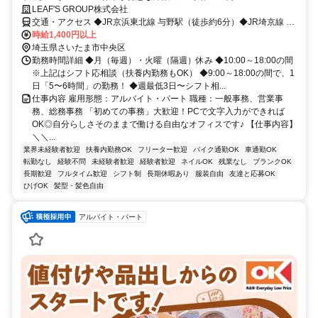
LEAF'S GROUP株式会社
交通・アクセス ◆JR京浜東北線 与野駅（徒歩約6分）◆JR埼京線 与
野本町駅（徒歩約14分）
時給1,400円以上
埼玉県さいたま市中央区
勤務時間詳細 ◆月（毎週）・火曜（隔週）休み ◆10:00～18:00の間
※上記はシフト応相談（扶養内勤務もOK） ◆9:00～18:00の間で、1
日「5〜6時間」の勤務！ ◆週最低3日〜シフト相...
仕事内容 雇用形態：アルバイト・パート 職種：一般事務、営業事
務、総務事務 「初めての事務」大歓迎！PCで文字入力ができれば
OK◎自分らしさそのままで働ける自由なオフィスです♪ 【仕事内容】
＼＼...
業界未経験者歓迎
扶養内勤務OK
フリーター歓迎
バイク通勤OK
車通勤OK
転勤なし
経験不問
未経験者歓迎
経験者歓迎
ネイルOK
残業なし
ブランクOK
長期歓迎
フルタイム歓迎
シフト制
長期休暇あり
服装自由
友達と応募OK
ひげOK
髪型・髪色自由
アルバイト・パート