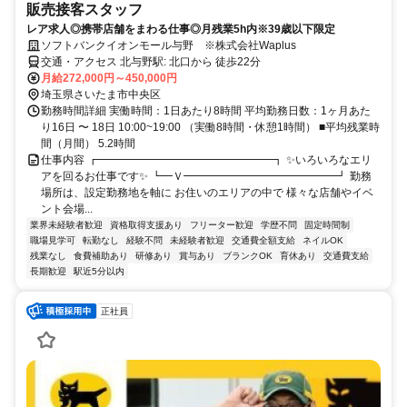
販売接客スタッフ
レア求人◎携帯店舗をまわる仕事◎月残業5h内※39歳以下限定
ソフトバンクイオンモール与野 ※株式会社Waplus
交通・アクセス 北与野駅: 北口から 徒歩22分
月給272,000円～450,000円
埼玉県さいたま市中央区
勤務時間詳細 実働時間：1日あたり8時間 平均勤務日数：1ヶ月あた
り16日 〜 18日 10:00~19:00 （実働8時間・休憩1時間） ■平均残業時
間（月間） 5.2時間
仕事内容 ┏━━━━━━━━━━━━━━━━┓ ✨いろいろなエリ
アを回るお仕事です✨ ┗━Ｖ━━━━━━━━━━━━━━┛ 勤務
場所は、設定勤務地を軸に お住いのエリアの中で 様々な店舗やイベ
ント会場...
業界未経験者歓迎
資格取得支援あり
フリーター歓迎
学歴不問
固定時間制
職場見学可
転勤なし
経験不問
未経験者歓迎
交通費全額支給
ネイルOK
残業なし
食費補助あり
研修あり
賞与あり
ブランクOK
育休あり
交通費支給
長期歓迎
駅近5分以内
正社員