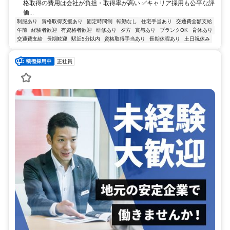
格取得の費用は会社が負担・取得率が高い ✅キャリア採用も公平な評
価...
制服あり
資格取得支援あり
固定時間制
転勤なし
住宅手当あり
交通費全額支給
午前
経験者歓迎
有資格者歓迎
研修あり
夕方
賞与あり
ブランクOK
育休あり
交通費支給
長期歓迎
駅近5分以内
資格取得手当あり
長期休暇あり
土日祝休み
正社員