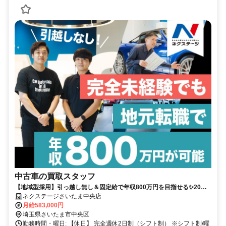
中古車の買取スタッフ
【地域型採用】引っ越し無し＆固定給で年収800万円を目指せる✨20～
30代活躍中✨賞与年4回❗✨年間休日120日+有給休暇5日✨
ネクステージさいたま中央店
月給583,000円
埼玉県さいたま市中央区
勤務時間・曜日: 【休日】 完全週休2日制（シフト制） ※シフト制/曜