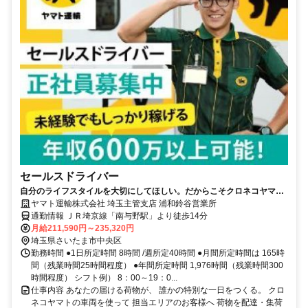
セールスドライバー
自分のライフスタイルを大切にしてほしい。だからこそクロネコヤマト
は収入も休日も充実
ヤマト運輸株式会社 埼玉主管支店 浦和鈴谷営業所
通勤情報 ＪＲ埼京線「南与野駅」より徒歩14分
月給211,590円～235,320円
埼玉県さいたま市中央区
勤務時間 ●1日所定時間 8時間 /週所定40時間 ●月間所定時間は 165時
間（残業時間25時間程度） ●年間所定時間 1,976時間（残業時間300
時間程度） シフト例） 8：00～19：0...
仕事内容 あなたの届ける荷物が、 誰かの特別な一日をつくる。 クロ
ネコヤマトの車両を使って 担当エリアのお客様へ 荷物を配達・集荷