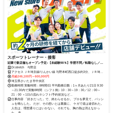
スポーツトレーナー・接客
近隣で新店舗もオープン予定♪【未経験98％】学歴不問／転勤なし／二
卒歓迎／各種手当・インセン充実／キャリアは挙手制／プロに帯同可
Dr.stretch 与野店
アクセス ＪＲ埼京線/りんかい線 与野本町西口徒歩約3分、ＪＲ埼京
線/りんかい線 北与野北口徒歩約17分、ＪＲ京浜東北線 与野西口徒歩
月給246,100円～600,000円
約18分
埼玉県さいたま市中央区
勤務時間 実働時間：8時間/日 平均勤務日数：1ヶ月あたり21日 9:30
～21:30内で実働8時間 （シフト例）10：30～19：30／12：00～
21：00 ＜1日の流れ※シフト/予約状況など...
仕事内容 「好きだった」で、終わらせるか。 プロを夢見て、バッシ
ュを鳴らした。 だが、その想いとは裏腹に、 ケガで道は途切れた。
人生は、理想通りにはいかない。 それでも、胸の熱は消えなかっ
た。 失...