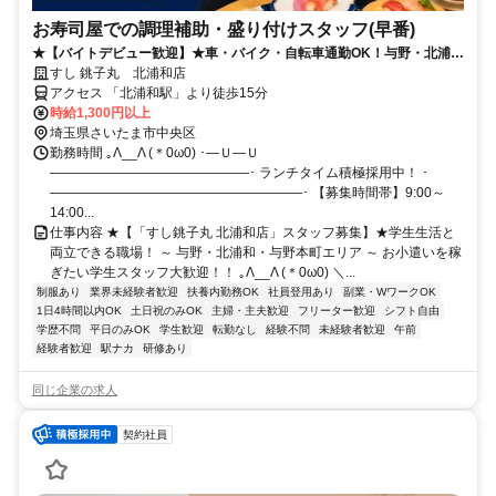
お寿司屋での調理補助・盛り付けスタッフ(早番)
★【バイトデビュー歓迎】★車・バイク・自転車通勤OK！与野・北浦和
エリアの学生さん活躍中♪週2日・1日4時間～◎お寿司が半額になる嬉し
すし 銚子丸 北浦和店
い社割もアリ！！！就活でも役立つ接客スキルが身につく♪面倒な履歴書
アクセス 「北浦和駅」より徒歩15分
は準備不要です◎
時給1,300円以上
埼玉県さいたま市中央区
勤務時間 ｡Λ__Λ (＊0ω0) ･―Ｕ―Ｕ
―――――――――――――――･ ランチタイム積極採用中！ ･
―――――――――――――――――――･ 【募集時間帯】9:00～
14:00...
仕事内容 ★【「すし銚子丸 北浦和店」スタッフ募集】★学生生活と
両立できる職場！ ～ 与野・北浦和・与野本町エリア ～ お小遣いを稼
ぎたい学生スタッフ大歓迎！！ ｡Λ__Λ (＊0ω0) ＼...
制服あり
業界未経験者歓迎
扶養内勤務OK
社員登用あり
副業・WワークOK
1日4時間以内OK
土日祝のみOK
主婦・主夫歓迎
フリーター歓迎
シフト自由
学歴不問
平日のみOK
学生歓迎
転勤なし
経験不問
未経験者歓迎
午前
経験者歓迎
駅ナカ
研修あり
同じ企業の求人
契約社員