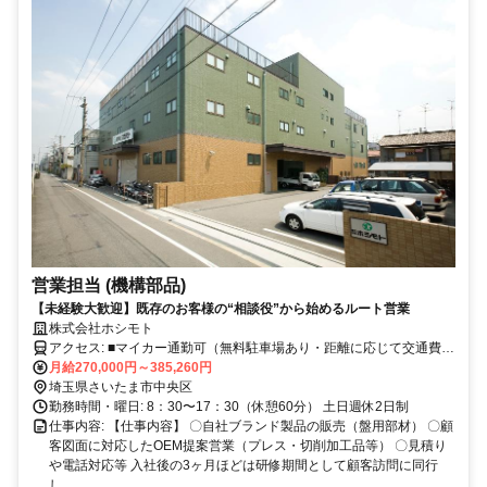
営業担当 (機構部品)
【未経験大歓迎】既存のお客様の“相談役”から始めるルート営業
株式会社ホシモト
アクセス: ■マイカー通勤可（無料駐車場あり・距離に応じて交通費支
給） ■公共交通機関の場合 ・JR京浜東北線 さいたま新都心駅 バス
月給270,000円～385,260円
で10～15分、バス停「イオンモール与野」より徒歩3分
埼玉県さいたま市中央区
勤務時間・曜日: 8：30〜17：30（休憩60分） 土日週休2日制
仕事内容: 【仕事内容】 〇自社ブランド製品の販売（盤用部材） 〇顧
客図面に対応したOEM提案営業（プレス・切削加工品等） 〇見積り
や電話対応等 入社後の3ヶ月ほどは研修期間として顧客訪問に同行
し...