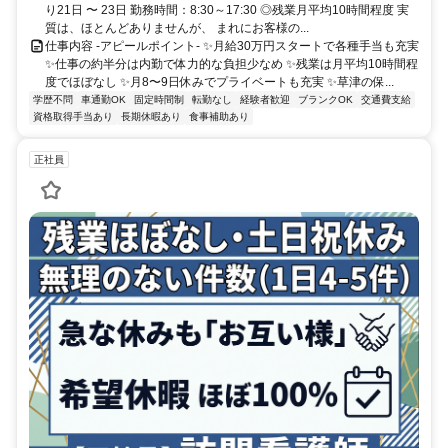
り21日 〜 23日 勤務時間：8:30～17:30 ◎残業月平均10時間程度 実
質は、ほとんどありませんが、 まれにお客様の...
仕事内容 -アピールポイント- ✨月給30万円スタートで各種手当も充実
✨仕事の約半分は内勤で体力的な負担少なめ ✨残業は月平均10時間程
度でほぼなし ✨月8〜9日休みでプライベートも充実 ✨草津の保...
学歴不問
車通勤OK
固定時間制
転勤なし
経験者歓迎
ブランクOK
交通費支給
資格取得手当あり
長期休暇あり
食事補助あり
正社員