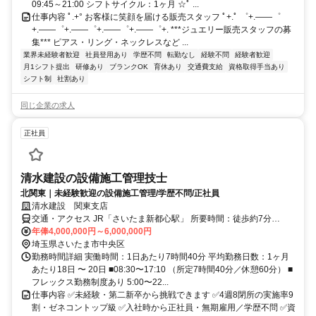
09:45～21:00 シフトサイクル：1ヶ月 ☆ﾟ ...
仕事内容 ﾟ.+° お客様に笑顔を届ける販売スタッフ ﾟ+.ﾟ ゜+.――゜
+.――゜+.――゜+.――゜+.――゜+. ***ジュエリー販売スタッフの募
集*** ピアス・リング・ネックレスなど ...
業界未経験者歓迎
社員登用あり
学歴不問
転勤なし
経験不問
経験者歓迎
月1シフト提出
研修あり
ブランクOK
育休あり
交通費支給
資格取得手当あり
シフト制
社割あり
同じ企業の求人
正社員
清水建設の設備施工管理技士
北関東｜未経験歓迎の設備施工管理/学歴不問/正社員
清水建設 関東支店
交通・アクセス JR「さいたま新都心駅」 所要時間：徒歩約7分
JR「大宮駅」 所要時間：徒歩約12〜15分
年俸4,000,000円～6,000,000円
埼玉県さいたま市中央区
勤務時間詳細 実働時間：1日あたり7時間40分 平均勤務日数：1ヶ月
あたり18日 〜 20日 ■08:30〜17:10 （所定7時間40分／休憩60分） ■
フレックス勤務制度あり 5:00〜22...
仕事内容 ✅未経験・第二新卒から挑戦できます ✅4週8閉所の実施率9
割・ゼネコントップ級 ✅入社時から正社員・無期雇用／学歴不問 ✅資