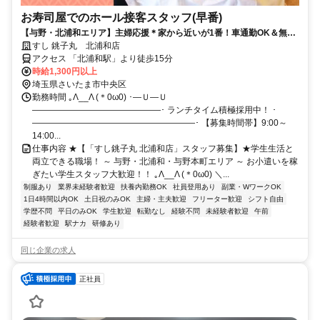
お寿司屋でのホール接客スタッフ(早番)
【与野・北浦和エリア】主婦応援＊家から近いが1番！車通勤OK＆無料
駐車場完備！家事の合間に時短でサクッと×近所で始めるパート募集♪週
すし 銚子丸 北浦和店
2日・1日4h～OK！「履歴書不要」「お寿司半額の嬉しい待遇アリ」
アクセス 「北浦和駅」より徒歩15分
時給1,300円以上
埼玉県さいたま市中央区
勤務時間 ｡Λ__Λ (＊0ω0) ･―Ｕ―Ｕ
―――――――――――――――･ ランチタイム積極採用中！ ･
―――――――――――――――――――･ 【募集時間帯】9:00～
14:00...
仕事内容 ★【「すし銚子丸 北浦和店」スタッフ募集】★学生生活と
両立できる職場！ ～ 与野・北浦和・与野本町エリア ～ お小遣いを稼
ぎたい学生スタッフ大歓迎！！ ｡Λ__Λ (＊0ω0) ＼...
制服あり
業界未経験者歓迎
扶養内勤務OK
社員登用あり
副業・WワークOK
1日4時間以内OK
土日祝のみOK
主婦・主夫歓迎
フリーター歓迎
シフト自由
学歴不問
平日のみOK
学生歓迎
転勤なし
経験不問
未経験者歓迎
午前
経験者歓迎
駅ナカ
研修あり
同じ企業の求人
正社員