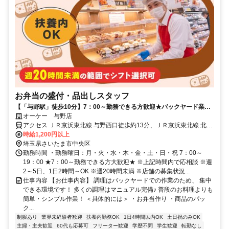
お弁当の盛付・品出しスタッフ
【「与野駅」徒歩10分】7：00～勤務できる方歓迎★バックヤード業務
中心の調理スタッフ◎お総菜部門でお仕事！普段の料理よりも簡単作業♪
オーケー 与野店
アクセス ＪＲ京浜東北線 与野西口徒歩約13分、ＪＲ京浜東北線 北浦
和西口徒歩約15分、ＪＲ埼京線/りんかい線 与野本町東口徒歩約16分
時給1,200円以上
「与野駅」徒歩10分、「北浦和駅」よりバス＊自転車通勤OK
埼玉県さいたま市中央区
勤務時間 ・勤務曜日：月・火・水・木・金・土・日・祝 7：00～
19：00 ★7：00～勤務できる方大歓迎★ ※上記時間内で応相談 ※週
2～5日、1日2時間～OK ※週20時間未満 ※店舗の募集状況...
仕事内容 【お仕事内容】 調理はバックヤードでの作業のため、 集中
できる環境です！ 多くの調理はマニュアル完備♪ 普段のお料理よりも
簡単・シンプル作業！ ＜具体的には＞ ・お弁当作り ・商品のパッ
ク...
制服あり
業界未経験者歓迎
扶養内勤務OK
1日4時間以内OK
土日祝のみOK
主婦・主夫歓迎
60代も応募可
フリーター歓迎
学歴不問
学生歓迎
転勤なし