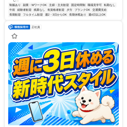
し...
制服あり
副業・WワークOK
主婦・主夫歓迎
固定時間制
職場見学可
転勤なし
午前
経験者歓迎
残業なし
有資格者歓迎
夕方
ブランクOK
交通費支給
長期歓迎
フルタイム歓迎
週2・3日からOK
長期休暇あり
週4日以上OK
正社員