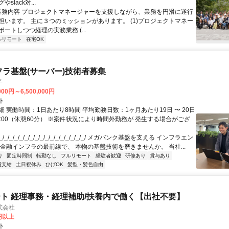
slack対...
 業務内容 プロジェクトマネージャーを支援しながら、業務を円滑に遂行
担います。 主に３つのミッションがあります。 (1)プロジェクトマネー
ートしつつ経理の実務業務 (...
ルリモート
在宅OK
フラ基盤(サーバー)技術者募集
子
000円～6,500,000円
ト
 実働時間：1日あたり8時間 平均勤務日数：1ヶ月あたり19日 〜 20日
18:00（休憩60分） ※案件状況により時間外勤務が 発生する場合がござ
/_/_/_/_/_/_/_/_/_/_/_/_/_/_/_/_/ メガバンク基盤を支える インフラエン
 金融インフラの最前線で、 本物の基盤技術を磨きませんか。 当社...
り
固定時間制
転勤なし
フルリモート
経験者歓迎
研修あり
賞与あり
費支給
土日祝休み
ひげOK
髪型・髪色自由
ト 経理事務・経理補助/扶養内で働く【出社不要】
式会社
2円以上
ト