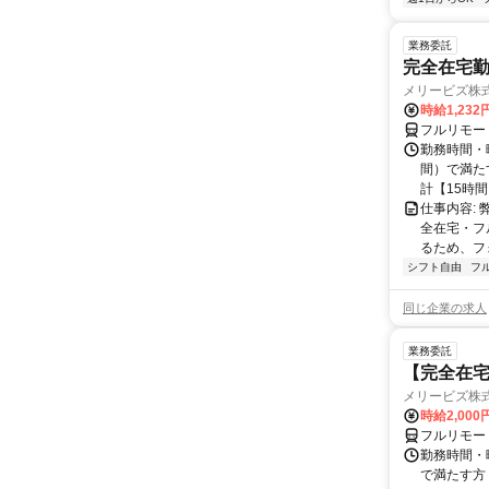
業務委託
完全在宅勤
メリービズ株
時給1,23
フルリモー
勤務時間・曜
間）で満たす
計【15時間】
仕事内容:
全在宅・フ
るため、フ
シフト自由
フ
同じ企業の求人
業務委託
【完全在宅
メリービズ株
時給2,00
フルリモー
勤務時間・曜
で満たす方