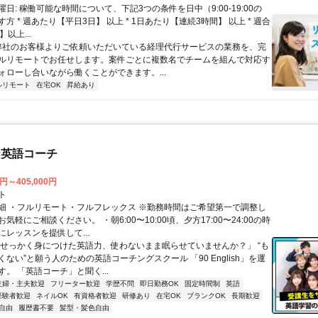
日: 稼働可能な時間について、下記3つの条件を日中（9:00-19:00の
方 * 週あたり【平日3日】 以上 * 1日あたり【連続3時間】 以上 * 週合
以上...
 弊社のお客様よりご依頼いただいている経理代行サービスの業務を、完
ルリモートでお任せします。案件ごとに複数名でチームを組んで対応す
ォローし合いながら働くことができます。...
ルリモート
在宅OK
昇給あり
な英語コーチ
0円～405,000円
ト
細 ・フルリモート・フルフレックス ※勤務時間はご希望第一で調整し
気軽にご相談ください。 ・朝6:00〜10:00頃、夕方17:00〜24:00の時
レッスンを提供して...
「せっかく身につけた英語力、使わないまま眠らせていませんか？」 “も
ない”と願う人のための英語コーチングスクール 「90 English」を運
。 「英語コーチ」と聞く...
主婦・主夫歓迎
フリーター歓迎
学歴不問
即日勤務OK
固定時間制
英語
経験者歓迎
ネイルOK
有資格者歓迎
研修あり
在宅OK
ブランクOK
長期歓迎
自由
履歴書不要
髪型・髪色自由