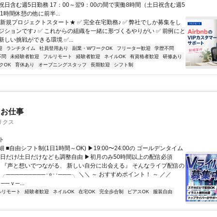
祝日含む週5日勤務 17：00～翌9：00の間で実働8時間（土日祝含む週5
1時間休憩の他に前半...
★新規プロジェクトスタート★ ✅ 完全在宅勤務♪ ✅ 弊社でしか募集をし
ジションです♪ ✅ これからの組織を一緒に形づくるやりがい ✅ 前例にと
しい挑戦ができる環境 ✅...
迎
ランチタイム
社員登用あり
副業・WワークOK
フリーター歓迎
学歴不問
不問
未経験者歓迎
フルリモート
経験者歓迎
ネイルOK
有資格者歓迎
研修あり
クOK
育休あり
オープニングスタッフ
長期歓迎
シフト制
たお仕事
リクス
ト
 ■自由シフト制(1日1時間～OK) ▶19:00〜24:00の ゴールデンタイム
平日だけ/土日だけなども調整自由 ▶初月のみ50時間以上の配信必須
／ 『声と想いでつながる、 新しい自分に出会える』 そんなライブ配信の
 ╭─────────･⭐･･───╮ ＼＼ ～ おすすめポイント！ ～ ／／
──ｖ─...
ルリモート
経験者歓迎
ネイルOK
在宅OK
完全歩合制
ピアスOK
服装自由