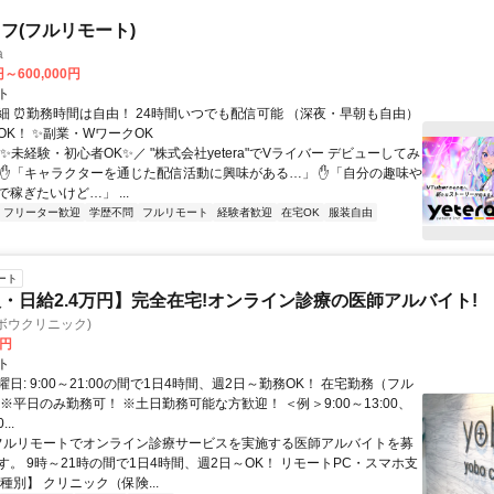
フ(フルリモート)
a
円～600,000円
ト
細 ⏰勤務時間は自由！ 24時間いつでも配信可能 （深夜・早朝も自由）
OK！ ✨副業・WワークOK
✨未経験・初心者OK✨／ "株式会社yetera"でVライバー デビューしてみ
 ✋「キャラクターを通じた配信活動に興味がある…」 ✋「自分の趣味や
稼ぎたいけど…」 ...
フリーター歓迎
学歴不問
フルリモート
経験者歓迎
在宅OK
服装自由
ート
・日給2.4万円】完全在宅!オンライン診療の医師アルバイト!
c(ヨボウクリニック)
0円
ト
日: 9:00～21:00の間で1日4時間、週2日～勤務OK！ 在宅勤務（フル
※平日のみ勤務可！ ※土日勤務可能な方歓迎！ ＜例＞9:00～13:00、
...
 フルリモートでオンライン診療サービスを実施する医師アルバイトを募
す。 9時～21時の間で1日4時間、週2日～OK！ リモートPC・スマホ支
種別】 クリニック（保険...