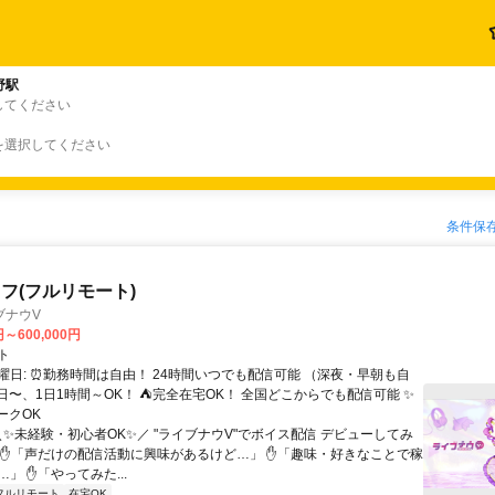
野駅
してください
を選択してください
条件保
フ(フルリモート)
ブナウV
円～600,000円
ト
曜日: ⏰勤務時間は自由！ 24時間いつでも配信可能 （深夜・早朝も自
日〜、1日1時間～OK！ ⛺完全在宅OK！ 全国どこからでも配信可能 ✨
ークOK
＼✨未経験・初心者OK✨／ "ライブナウV"でボイス配信 デビューしてみ
 ✋「声だけの配信活動に興味があるけど…」 ✋「趣味・好きなことで稼
」 ✋「やってみた...
フルリモート
在宅OK