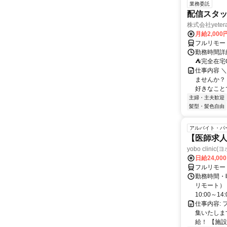
業務委託
配信スタッ
株式会社yeter
月給2,000
フルリモー
勤務時間詳
⛺完全在宅
仕事内容 ＼
ませんか？
好きなことで
主婦・主夫歓迎
髪型・髪色自由
アルバイト・パ
【医師求人
yobo clini
日給24,00
フルリモー
勤務時間・曜
リモート） 
10:00～14:0
仕事内容:
集いたしま
給！ 【施設