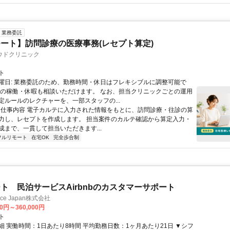
業務委託
ート】訪問診療の医療事務(レセプト算定)
ウドクリニック
ト
曜日: 業務委託のため、勤務時間・休日はフレキシブルに調整可能で
祝の稼働・休暇も相談いただけます。 なお、担当クリニックごとの運用
定ルールのレクチャーを、一部スタッフの...
 ■ 仕事内容 電子カルテに入力された情報をもとに、訪問診療・往診の算
力し、レセプトを作成します。 担当案件のカルテ確認から算定入力・
成まで、一貫して担当いただきます...
フルリモート
在宅OK
完全歩合制
ト 民泊サービスAirbnbのカスタマーサポート
ance Japan株式会社
00円～360,000円
ト
細 実働時間：1日あたり8時間 平均勤務日数：1ヶ月あたり21日 ▼シフ