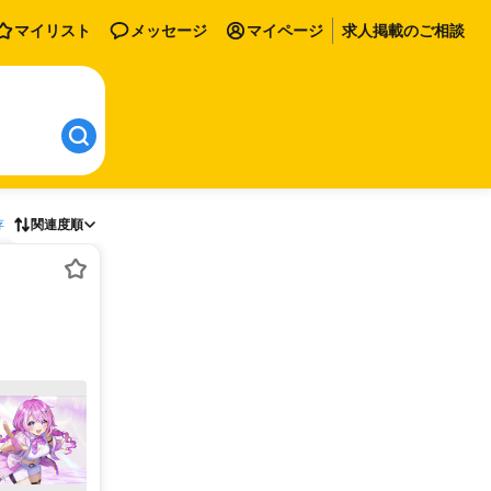
マイリスト
メッセージ
マイページ
求人掲載のご相談
存
関連度順