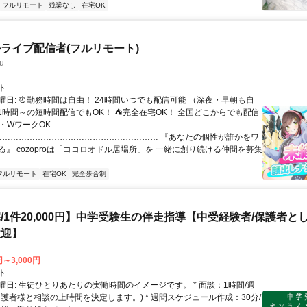
フルリモート
残業なし
在宅OK
ライブ配信者(フルリモート)
u
ト
曜日: ⏰勤務時間は自由！ 24時間いつでも配信可能 （深夜・早朝も自
日1時間～の短時間配信でもOK！ ⛺完全在宅OK！ 全国どこからでも配信
業・WワークOK
 …………………………………………………… 『あなたの個性が誰かをワ
る』 cozoproは「ココロオドル居場所」を 一緒に創り続ける仲間を募集
……………………………...
フルリモート
在宅OK
完全歩合制
/1件20,000円】中学受験生の伴走指導【中受経験者/保護者と
歓迎】
円～3,000円
ト
曜日: 生徒ひとりあたりの実働時間のイメージです。 * 面談：1時間/週
保護者様と相談の上時間を決定します。) * 週間スケジュール作成：30分/