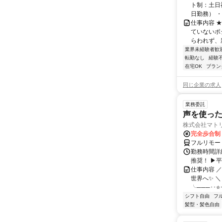
ト制：土日
日勤務） ・
仕事内容 
ていないポ
らわれず、新
業界未経験者歓
転勤なし
経験
在宅OK
ブラン
同じ企業の求人
業務委託
声を使っ
株式会社マト
完全歩合制
フルリモー
勤務時間詳細
推奨！ ▶
仕事内容 
世界へ✨ ＼
╰───･･⭐･
シフト自由
フ
髪型・髪色自由