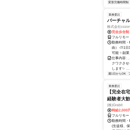
変形労働時間制
業務委託
バーチャル
株式会社cozor
完全歩合制
フルリモー
勤務時間・
由） ⛅1
可能 ✨副
仕事内容:
クワクさせ
します✨ …
週1日からOK
業務委託
【完全在宅
経験者大
(株)Grabit
時給2,000
フルリモー
勤務時間・
(生徒様、