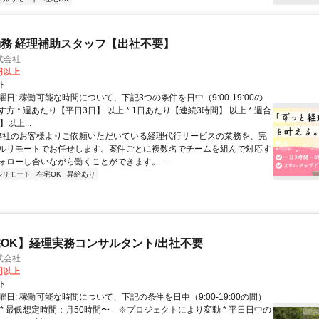
務 経理補助スタッフ【出社不要】
式会社
2円以上
ト
日: 稼働可能な時間について、下記3つの条件を日中（9:00-19:00の
方 * 週あたり【平日3日】 以上 * 1日あたり【連続3時間】 以上 * 週合
以上...
 弊社のお客様よりご依頼いただいている経理代行サービスの業務を、完
ルリモートでお任せします。案件ごとに複数名でチームを組んで対応す
ォローし合いながら働くことができます。...
ルリモート
在宅OK
昇給あり
OK】経理実務コンサルタント/出社不要
式会社
0円以上
ト
日: 稼働可能な時間について、下記の条件を日中（9:00-19:00の間）
 * 最低想定時間：月50時間〜 ※プロジェクトにより変動 * 平日日中の