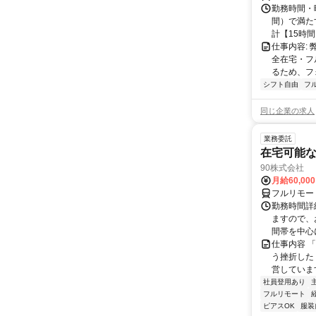
勤務時間・曜
間）で満たす
計【15時間】
仕事内容:
全在宅・フ
るため、フ
シフト自由
フ
同じ企業の求人
業務委託
在宅可能
90株式会社
月給60,00
フルリモー
勤務時間詳
ますので、お
間帯を中心に
仕事内容 
う挫折したく
営しています
社員登用あり
フルリモート
ピアスOK
服装