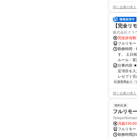
同じ企業の求人
【完全リモ
株式会社クラ
完全歩合制
フルリモー
勤務時間・
す。 土日
ルール・算
仕事内容:
定項目を入
レセプト完
社員登用あり
同じ企業の求人
契約社員
フルリモー
Teleperform
月給330,0
フルリモー
勤務時間詳