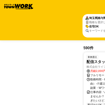
埼玉県
南与
職種を選択
在宅OK
キーワード
590件
業務委託
配信スタッ
株式会社ライ
月給2,000
フルリモー
勤務時間・
由） ⛅週1
副業・Wワ
仕事内容: 
ませんか？
ぎたいけど…
週1日からOK