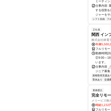
ミーティングや
仕事内容:
する役割を
ジャーをサポ
シフト自由
フ
正社員
関西 イン
株式会社林電
年俸5,500,
フルリモー
勤務時間詳細
⏰9:00～
います。
仕事内容 _/_
ジニア募集
資格取得支援あ
育休あり
交通
業務委託
完全リモー
メリービズ株
時給1,23
フルリモー